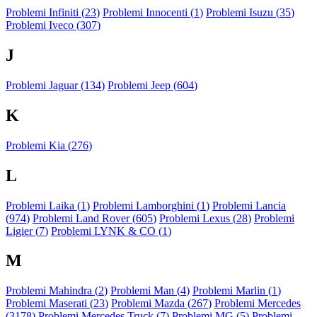
Problemi Infiniti (
23
)
Problemi Innocenti (
1
)
Problemi Isuzu (
35
)
Problemi Iveco (
307
)
J
Problemi Jaguar (
134
)
Problemi Jeep (
604
)
K
Problemi Kia (
276
)
L
Problemi Laika (
1
)
Problemi Lamborghini (
1
)
Problemi Lancia
(
974
)
Problemi Land Rover (
605
)
Problemi Lexus (
28
)
Problemi
Ligier (
7
)
Problemi LYNK & CO (
1
)
M
Problemi Mahindra (
2
)
Problemi Man (
4
)
Problemi Marlin (
1
)
Problemi Maserati (
23
)
Problemi Mazda (
267
)
Problemi Mercedes
(
3178
)
Problemi Mercedes Truck (
7
)
Problemi MG (
5
)
Problemi