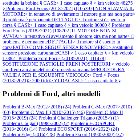
sostituita la bobina § CASI:> 1 caso capitato § > km veicolo 48275
§
Problema Ford Focus (2018>2021) [105397] NON SI AVVIA IL
MOTORE:> in tentativo di avviamento il motore gira ma non parte>
il problema è permanenteDETTAGLI:> il motore si è spento in
corsa § CASI:> 1 caso capitato § > km veicolo 86000 §
Problema
Ford Focus (2018>2021) [108702] IL MOTORE NON SI
AVVIA:> in tentativo di avviamento il motore gira ma non parte> il
problema è permanenteDETTAGLI> il motore si è spento in
corsaFATTO COME SEGUE SENZA RISOLVERE:> sostituito il
sensore pressione carburanteCASI:> 1 caso capitato § > km veicolo
178821
Problema Ford Focus (2018>2021) [111478]
SOSTITUZIONE PASTIGLIE FRENI POSTERIORI:> veicolo
con freno a mano elettrico> procedura manualePROCEDURA
VALIDA PER IL SEGUENTE VEICOLO:> Ford > Focus
(2018>2021)> 2000 tdci> YLDACASI:> 1 caso capitato § §
Problemi di Ford, altri modelli
Problemi B-Max (2012>2018) (
24
)
Problemi C-Max (2007>2010)
(
60
)
Problemi C-Max II (2010>2015) (
46
)
Problemi C-Max II
(2015>2019) (
24
)
Problemi Challenger Trigano (2015>) (
1
)
Problemi Cougar (1998>2002) (
2
)
Problemi ECOSPORT
(2013>2016) (
14
)
Problemi ECOSPORT (2016>2022) (
24
)
Problemi Edge (2016>) (
8
)
Problemi Escort (1990>2000) (
37
)