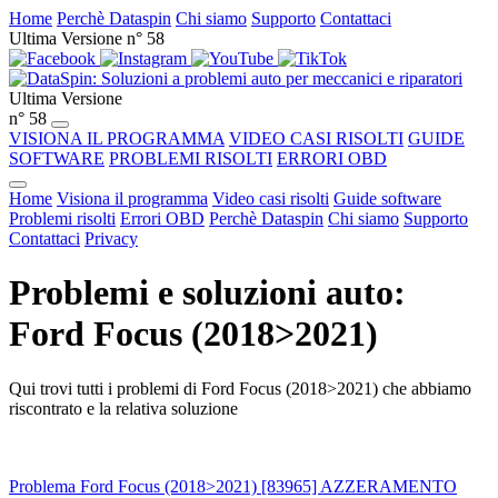
Home
Perchè Dataspin
Chi siamo
Supporto
Contattaci
Ultima Versione n° 58
Ultima Versione
n° 58
VISIONA IL PROGRAMMA
VIDEO CASI RISOLTI
GUIDE
SOFTWARE
PROBLEMI RISOLTI
ERRORI OBD
Home
Visiona il programma
Video casi risolti
Guide software
Problemi risolti
Errori OBD
Perchè Dataspin
Chi siamo
Supporto
Contattaci
Privacy
Problemi e soluzioni auto:
Ford Focus (2018>2021)
Qui trovi tutti i problemi di Ford Focus (2018>2021) che abbiamo
riscontrato e la relativa soluzione
Problema Ford Focus (2018>2021) [83965] AZZERAMENTO