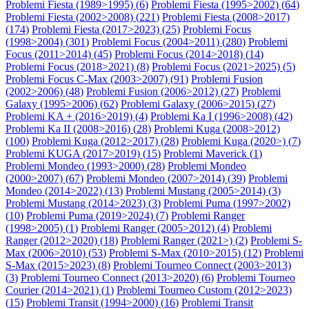
Problemi Fiesta (1989>1995) (
6
)
Problemi Fiesta (1995>2002) (
64
)
Problemi Fiesta (2002>2008) (
221
)
Problemi Fiesta (2008>2017)
(
174
)
Problemi Fiesta (2017>2023) (
25
)
Problemi Focus
(1998>2004) (
301
)
Problemi Focus (2004>2011) (
280
)
Problemi
Focus (2011>2014) (
45
)
Problemi Focus (2014>2018) (
14
)
Problemi Focus (2018>2021) (
8
)
Problemi Focus (2021>2025) (
5
)
Problemi Focus C-Max (2003>2007) (
91
)
Problemi Fusion
(2002>2006) (
48
)
Problemi Fusion (2006>2012) (
27
)
Problemi
Galaxy (1995>2006) (
62
)
Problemi Galaxy (2006>2015) (
27
)
Problemi KA + (2016>2019) (
4
)
Problemi Ka I (1996>2008) (
42
)
Problemi Ka II (2008>2016) (
28
)
Problemi Kuga (2008>2012)
(
100
)
Problemi Kuga (2012>2017) (
28
)
Problemi Kuga (2020>) (
7
)
Problemi KUGA (2017>2019) (
15
)
Problemi Maverick (
1
)
Problemi Mondeo (1993>2000) (
28
)
Problemi Mondeo
(2000>2007) (
67
)
Problemi Mondeo (2007>2014) (
39
)
Problemi
Mondeo (2014>2022) (
13
)
Problemi Mustang (2005>2014) (
3
)
Problemi Mustang (2014>2023) (
3
)
Problemi Puma (1997>2002)
(
10
)
Problemi Puma (2019>2024) (
7
)
Problemi Ranger
(1998>2005) (
1
)
Problemi Ranger (2005>2012) (
4
)
Problemi
Ranger (2012>2020) (
18
)
Problemi Ranger (2021>) (
2
)
Problemi S-
Max (2006>2010) (
53
)
Problemi S-Max (2010>2015) (
12
)
Problemi
S-Max (2015>2023) (
8
)
Problemi Tourneo Connect (2003>2013)
(
3
)
Problemi Tourneo Connect (2013>2020) (
6
)
Problemi Tourneo
Courier (2014>2021) (
1
)
Problemi Tourneo Custom (2012>2023)
(
15
)
Problemi Transit (1994>2000) (
16
)
Problemi Transit