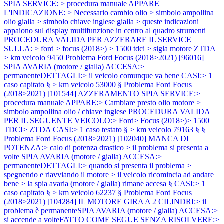
SPIA SERVICE: > procedura manuale APPARE
L'INDICAZIONE: > Necessario cambio olio > simbolo ampollina
olio gialla > simbolo chiave inglese gialla > queste indicazioni
appaiono sul display multifunzione in centro al quadro strumenti
PROCEDURA VALIDA PER AZZERARE IL SERVICE
SULLA: > ford > focus (2018>) > 1500 tdci > sigla motore ZTDA
> km veicolo 9450
Problema Ford Focus (2018>2021) [96016]
SPIA AVARIA (motore / gialla) ACCESA:>
permanenteDETTAGLI:> il veicolo comunque va bene CASI:> 1
caso capitato § > km veicolo 53000 §
Problema Ford Focus
(2018>2021) [101544] AZZERAMENTO SPIA SERVICE:>
procedura manuale APPARE:> Cambiare presto olio motore >
simbolo ampollina olio / chiave inglese PROCEDURA VALIDA
PER IL SEGUENTE VEICOLO:> Ford> Focus (2018>)> 1500
TDCI> ZTDA CASI:> 1 caso testato § > km veicolo 79163 § §
Problema Ford Focus (2018>2021) [102040] MANCA DI
POTENZA:> calo di potenza drastico > il problema si presenta a
volte SPIA AVARIA (motore / gialla) ACCESA:>
permanenteDETTAGLI:> quando si presenta il problema >
spegnendo e riavviando il motore > il veicolo ricomincia ad andare
bene > la spia avaria (motore / gialla) rimane accesa § CASI:> 1
caso capitato § > km veicolo 62237 §
Problema Ford Focus
(2018>2021) [104284] IL MOTORE GIRA A 2 CILINDRI:> il
problema è permanenteSPIA AVARIA (motore / gialla) ACCESA:>
si accende a volteFATTO COME SEGUE SENZA RISOLVERE:>