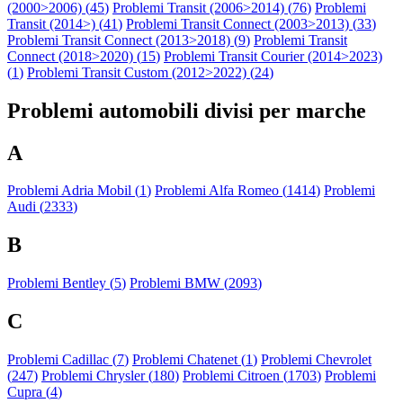
(2000>2006) (
45
)
Problemi Transit (2006>2014) (
76
)
Problemi
Transit (2014>) (
41
)
Problemi Transit Connect (2003>2013) (
33
)
Problemi Transit Connect (2013>2018) (
9
)
Problemi Transit
Connect (2018>2020) (
15
)
Problemi Transit Courier (2014>2023)
(
1
)
Problemi Transit Custom (2012>2022) (
24
)
Problemi automobili divisi per marche
A
Problemi Adria Mobil (
1
)
Problemi Alfa Romeo (
1414
)
Problemi
Audi (
2333
)
B
Problemi Bentley (
5
)
Problemi BMW (
2093
)
C
Problemi Cadillac (
7
)
Problemi Chatenet (
1
)
Problemi Chevrolet
(
247
)
Problemi Chrysler (
180
)
Problemi Citroen (
1703
)
Problemi
Cupra (
4
)