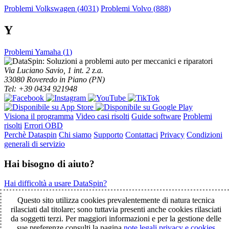
Problemi Volkswagen (
4031
)
Problemi Volvo (
888
)
Y
Problemi Yamaha (
1
)
Via Luciano Savio, 1 int. 2 z.a.
33080 Roveredo in Piano (PN)
Tel: +39 0434 921948
Visiona il programma
Video casi risolti
Guide software
Problemi
risolti
Errori OBD
Perchè Dataspin
Chi siamo
Supporto
Contattaci
Privacy
Condizioni
generali di servizio
Hai bisogno di aiuto?
Hai difficoltà a usare DataSpin?
Clicca per la teleassistenza!
Questo sito utilizza cookies prevalentemente di natura tecnica
rilasciati dal titolare; sono tuttavia presenti anche cookies rilasciati
da soggetti terzi. Per maggiori informazioni e per la gestione delle
© 2003-2026 DataSpin è un marchio SpinelCar - Tutti i diritti
sue preferenze consulti la pagina
note legali privacy e cookies