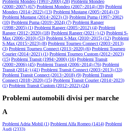
Problemi Mondeo (1993>2000) (
28
)
Problemi Mondeo
(2000>2007) (
67
)
Problemi Mondeo (2007>2014) (
39
)
Problemi
Mondeo (2014>2022) (
13
)
Problemi Mustang (2005>2014) (
3
)
Problemi Mustang (2014>2023) (
3
)
Problemi Puma (1997>2002)
(
10
)
Problemi Puma (2019>2024) (
7
)
Problemi Ranger
(1998>2005) (
1
)
Problemi Ranger (2005>2012) (
4
)
Problemi
Ranger (2012>2020) (
18
)
Problemi Ranger (2021>) (
2
)
Problemi S-
Max (2006>2010) (
53
)
Problemi S-Max (2010>2015) (
12
)
Problemi
S-Max (2015>2023) (
8
)
Problemi Tourneo Connect (2003>2013)
(
3
)
Problemi Tourneo Connect (2013>2020) (
6
)
Problemi Tourneo
Courier (2014>2021) (
1
)
Problemi Tourneo Custom (2012>2023)
(
15
)
Problemi Transit (1994>2000) (
16
)
Problemi Transit
(2000>2006) (
45
)
Problemi Transit (2006>2014) (
76
)
Problemi
Transit (2014>) (
41
)
Problemi Transit Connect (2003>2013) (
33
)
Problemi Transit Connect (2013>2018) (
9
)
Problemi Transit
Connect (2018>2020) (
15
)
Problemi Transit Courier (2014>2023)
(
1
)
Problemi Transit Custom (2012>2022) (
24
)
Problemi automobili divisi per marche
A
Problemi Adria Mobil (
1
)
Problemi Alfa Romeo (
1414
)
Problemi
Audi (
2333
)