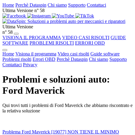
Home
Perchè Dataspin
Chi siamo
Supporto
Contattaci
Ultima Versione n° 58
Ultima Versione
n° 58
VISIONA IL PROGRAMMA
VIDEO CASI RISOLTI
GUIDE
SOFTWARE
PROBLEMI RISOLTI
ERRORI OBD
Home
Visiona il programma
Video casi risolti
Guide software
Problemi risolti
Errori OBD
Perchè Dataspin
Chi siamo
Supporto
Contattaci
Privacy
Problemi e soluzioni auto:
Ford Maverick
Qui trovi tutti i problemi di Ford Maverick che abbiamo riscontrato e
la relativa soluzione
Problema Ford Maverick [19077] NON TIENE IL MINIMO