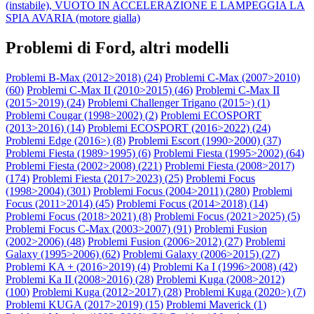
(instabile), VUOTO IN ACCELERAZIONE E LAMPEGGIA LA
SPIA AVARIA (motore gialla)
Problemi di Ford, altri modelli
Problemi B-Max (2012>2018) (
24
)
Problemi C-Max (2007>2010)
(
60
)
Problemi C-Max II (2010>2015) (
46
)
Problemi C-Max II
(2015>2019) (
24
)
Problemi Challenger Trigano (2015>) (
1
)
Problemi Cougar (1998>2002) (
2
)
Problemi ECOSPORT
(2013>2016) (
14
)
Problemi ECOSPORT (2016>2022) (
24
)
Problemi Edge (2016>) (
8
)
Problemi Escort (1990>2000) (
37
)
Problemi Fiesta (1989>1995) (
6
)
Problemi Fiesta (1995>2002) (
64
)
Problemi Fiesta (2002>2008) (
221
)
Problemi Fiesta (2008>2017)
(
174
)
Problemi Fiesta (2017>2023) (
25
)
Problemi Focus
(1998>2004) (
301
)
Problemi Focus (2004>2011) (
280
)
Problemi
Focus (2011>2014) (
45
)
Problemi Focus (2014>2018) (
14
)
Problemi Focus (2018>2021) (
8
)
Problemi Focus (2021>2025) (
5
)
Problemi Focus C-Max (2003>2007) (
91
)
Problemi Fusion
(2002>2006) (
48
)
Problemi Fusion (2006>2012) (
27
)
Problemi
Galaxy (1995>2006) (
62
)
Problemi Galaxy (2006>2015) (
27
)
Problemi KA + (2016>2019) (
4
)
Problemi Ka I (1996>2008) (
42
)
Problemi Ka II (2008>2016) (
28
)
Problemi Kuga (2008>2012)
(
100
)
Problemi Kuga (2012>2017) (
28
)
Problemi Kuga (2020>) (
7
)
Problemi KUGA (2017>2019) (
15
)
Problemi Maverick (
1
)