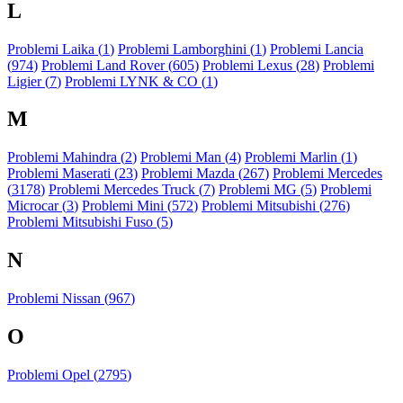
L
Problemi Laika (
1
)
Problemi Lamborghini (
1
)
Problemi Lancia
(
974
)
Problemi Land Rover (
605
)
Problemi Lexus (
28
)
Problemi
Ligier (
7
)
Problemi LYNK & CO (
1
)
M
Problemi Mahindra (
2
)
Problemi Man (
4
)
Problemi Marlin (
1
)
Problemi Maserati (
23
)
Problemi Mazda (
267
)
Problemi Mercedes
(
3178
)
Problemi Mercedes Truck (
7
)
Problemi MG (
5
)
Problemi
Microcar (
3
)
Problemi Mini (
572
)
Problemi Mitsubishi (
276
)
Problemi Mitsubishi Fuso (
5
)
N
Problemi Nissan (
967
)
O
Problemi Opel (
2795
)