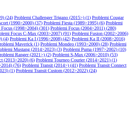
9) (
24
)
Problemi Challenger Trigano (2015>) (
1
)
Problemi Cougar
scort (1990>2000) (
37
)
Problemi Fiesta (1989>1995) (
6
)
Problemi
 Focus (1998>2004) (
301
)
Problemi Focus (2004>2011) (
280
)
blemi Focus C-Max (2003>2007) (
91
)
Problemi Fusion (2002>2006)
) (
4
)
Problemi Ka I (1996>2008) (
42
)
Problemi Ka II (2008>2016)
roblemi Maverick (
1
)
Problemi Mondeo (1993>2000) (
28
)
Problemi
oblemi Mustang (2014>2023) (
3
)
Problemi Puma (1997>2002) (
10
)
roblemi Ranger (2021>) (
2
)
Problemi S-Max (2006>2010) (
53
)
t (2013>2020) (
6
)
Problemi Tourneo Courier (2014>2021) (
1
)
>2014) (
76
)
Problemi Transit (2014>) (
41
)
Problemi Transit Connect
023) (
1
)
Problemi Transit Custom (2012>2022) (
24
)