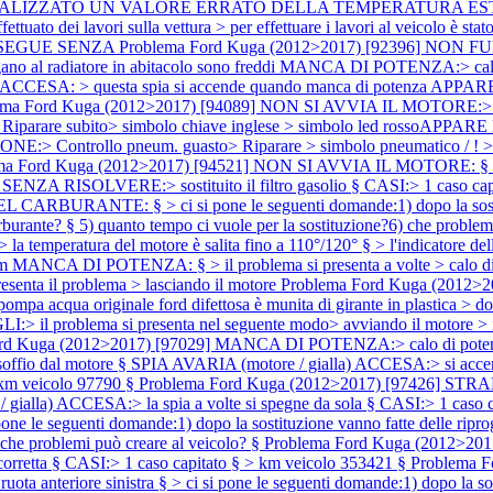
ISUALIZZATO UN VALORE ERRATO DELLA TEMPERATURA ESTERNA:> v
ettuato dei lavori sulla vettura > per effettuare i lavori al veicolo è
ME SEGUE SENZA
Problema Ford Kuga (2012>2017) [92396] NON
ollegano al radiatore in abitacolo sono freddi MANCA DI POTENZA:> cal
gialla) ACCESA: > questa spia si accende quando manca di potenza
ma Ford Kuga (2012>2017) [94089] NON SI AVVIA IL MOTORE:> in ten
are subito> simbolo chiave inglese > simbolo led rossoAPPARE
E:> Controllo pneum. guasto> Riparare > simbolo pneumatico 
ma Ford Kuga (2012>2017) [94521] NON SI AVVIA IL MOTORE: § > in 
ZA RISOLVERE:> sostituito il filtro gasolio § CASI:> 1 caso capi
TE: § > ci si pone le seguenti domande:1) dopo la sostituzion
arburante? § 5) quanto tempo ci vuole per la sostituzione?6) che problem
l motore è salita fino a 110°/120° § > l'indicatore della tempera
 km MANCA DI POTENZA: § > il problema si presenta a volte > calo di p
senta il problema > lasciando il motore
Problema Ford Kuga (2012
pompa acqua originale ford difettosa è munita di girante in plastica > 
problema si presenta nel seguente modo> avviando il motore > il ve
rd Kuga (2012>2017) [97029] MANCA DI POTENZA:> calo di potenza d
fio dal motore § SPIA AVARIA (motore / gialla) ACCESA:> si accen
 km veicolo 97790 §
Problema Ford Kuga (2012>2017) [97426] STRAPPA:
/ gialla) ACCESA:> la spia a volte si spegne da sola § CASI:> 1 caso
uenti domande:1) dopo la sostituzione vanno fatte delle riprogramm
) che problemi può creare al veicolo? §
Problema Ford Kuga (2012>2017
corretta § CASI:> 1 caso capitato § > km veicolo 353421 §
Problema 
e sinistra § > ci si pone le seguenti domande:1) dopo la sostituz