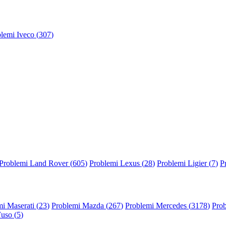
lemi Iveco (
307
)
Problemi Land Rover (
605
)
Problemi Lexus (
28
)
Problemi Ligier (
7
)
P
i Maserati (
23
)
Problemi Mazda (
267
)
Problemi Mercedes (
3178
)
Prob
Fuso (
5
)