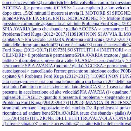
come è accessibile?4) caratteristiche della valvolina controllo pressi
ACCESA: § > permanente § CASI:> 1 caso capitato § > km veicolo
dopo circa 15/20 minuti il motore si avvia IL MOTORE SI SPEGNE:> si 
subitoAPPARE LA SEGUENTE INDICAZIONE: § > Motore Riparare
pressione carburante agganciato al rail inie
Problema Ford Kuga (20
SPIA AVARIA (auto che sbanda / gialla) ACCESA:> permanente IL M
Problema Ford Kuga (2012>2017) [109190] NON SI AVVIA IL MOTORE:
capitato § > km veicolo 130328 §
Problema Ford Kuga (2012>2017)
fatte delle riprogrammazioni?2) dove è situata?3) come è accessibile?4)
Ford Kuga (2012>2017) [109735] SOSTITUITI I 4 INIETTORI:> messi 
CILINDRI:> il problema è permanenteSPIA AVARIA (motore / gia
battito > il problema si presenta a volte § CASI:> 1 caso capitato § 
permanente SPIA AVARIA (motore / gialla) ACCESA> permanente DETTA
autodiagnosi > cancellando l'errore presente su iniezione codice P00BC
capitato § §
Problema Ford Kuga (2012>2017) [110965] NON FUNZI
lato passegero esce aria con una temperatura piu bassa di 20° 
sostituito l'attuatreo miscelazione aria lato destroCASI:> 1 caso cap
presenta in accelerazione ad alte velocitàSPIA AVARIA (i / qua
ingleseDETTAGLI:> quando si presenta il problema > spegnendo e riav
Problema Ford Kuga (2012>2017) [112923] MANCA DI POTENZA:> ca
strumenti permane l'impostazione del cambio D> il problema si present
ricomincia ad andare beneSPIA AVARIA (auto che sbanda / gialla
[113726] SOSTITUZIONE DELL'ELETTROVALVOLA CONVERTITORE DI
2) dove è situata?3) come è accessibile?4) caratteristiche dell'elettro