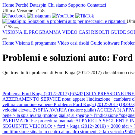
Home
Perchè Dataspin
Chi siamo
Supporto
Contattaci
Ultima Versione n° 58
Ulti
n° 58
VISIONA IL PROGRAMMA
VIDEO CASI RISOLTI
GUIDE SO
Home
Visiona il programma
Video casi risolti
Guide software
Problem
Problemi e soluzioni auto: For
Qui trovi tutti i problemi di Ford Kuga (2012>2017) che abbiamo risco
Problema Ford Kuga (2012>2017) [67492] SPIA PRESSIO
AZZERAMENTO SERVICE nota: appare l'indicazione "cambiare o
vettura comunque va bene
Problema Ford Kuga (2012>2017) [839
velocità elevata 2) SPIA AVARIA (motore gialla) ACCESA 3) A
bene > la spia avaria (motore gialla) si spegne > l'indicazione "speg
PNEUMATICI: > procedura manuale APPARE LA SEGUENTE INDICAZ
SEGUENTE VEICOLO: > ford > kuga (2012>2019) > 2000 tdci > T7MA > 
multifunzione situato in centro al quadro strumenti > km veicolo 950