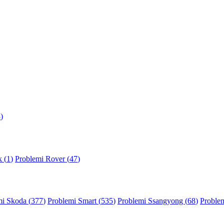
3
)
 (
1
)
Problemi Rover (
47
)
mi Skoda (
377
)
Problemi Smart (
535
)
Problemi Ssangyong (
68
)
Problem