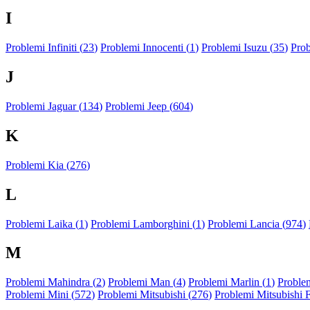
I
Problemi Infiniti (
23
)
Problemi Innocenti (
1
)
Problemi Isuzu (
35
)
Prob
J
Problemi Jaguar (
134
)
Problemi Jeep (
604
)
K
Problemi Kia (
276
)
L
Problemi Laika (
1
)
Problemi Lamborghini (
1
)
Problemi Lancia (
974
)
M
Problemi Mahindra (
2
)
Problemi Man (
4
)
Problemi Marlin (
1
)
Problem
Problemi Mini (
572
)
Problemi Mitsubishi (
276
)
Problemi Mitsubishi 