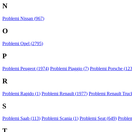
N
Problemi Nissan (
967
)
O
Problemi Opel (
2795
)
P
Problemi Peugeot (
1974
)
Problemi Piaggio (
7
)
Problemi Porsche (
12
R
Problemi Rapido (
1
)
Problemi Renault (
1977
)
Problemi Renault Truck
S
Problemi Saab (
113
)
Problemi Scania (
1
)
Problemi Seat (
649
)
Proble
T