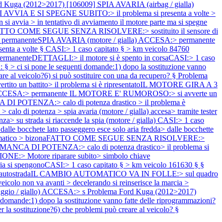
d Kuga (2012>2017) [106009] SPIA AVARIA (airbag / gialla)
AVVIA E SI SPEGNE SUBITO:> il problema si presenta a volte >
si avvia > in tentativo di avviamento il motore parte ma si spegne
ATTO COME SEGUE SENZA RISOLVERE:> sostituito il sensore di
 permanenteSPIA AVARIA (motore / gialla) ACCESA:> permanente
ta a volte § CASI:> 1 caso capitato § > km veicolo 84760
ermanenteDETTAGLI:> il motore si è spento in corsaCASI:> 1 caso
si pone le seguenti domande:1) dopo la sostituzione vanno
eare al veicolo?6) si può sostituire con una da recupero? §
Problema
rtito un battito> il problema si è ripresentatoIL MOTORE GIRA A 3
a) ACCESA:> permanente IL MOTORE E' RUMOROSO:> si avverte un
DI POTENZA:> calo di potenza drastico > il problema è
 di potenza > spia avaria (motore / gialla) accesa> tramite tester
za> su strada si riaccende la spia (motore / gialla) CASI:> 1 caso
hete lato passeggero esce solo aria fredda> dalle bocchette
atore> automatico > bizonaFATTO COME SEGUE SENZA RISOLVERE:>
 MANCA DI POTENZA:> calo di potenza drastico> il problema si
NE:> Motore riparare subito> simbolo chiave
ria si spengonoCASI:> 1 caso capitato § > km veicolo 161630 § §
ità in autostradaIL CAMBIO AUTOMATICO VA IN FOLLE:> sul quadro
eicolo non va avanti > decelerando si reinserisce la marcia >
aggio / giallo) ACCESA:> s
Problema Ford Kuga (2012>2017)
) dopo la sostituzione vanno fatte delle riprogrammazioni?
er la sostituzione?6) che problemi può creare al veicolo? §