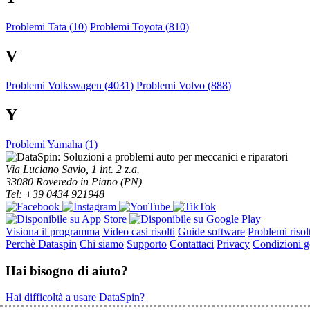
Problemi Tata (
10
)
Problemi Toyota (
810
)
V
Problemi Volkswagen (
4031
)
Problemi Volvo (
888
)
Y
Problemi Yamaha (
1
)
Via Luciano Savio, 1 int. 2 z.a.
33080 Roveredo in Piano (PN)
Tel: +39 0434 921948
Visiona il programma
Video casi risolti
Guide software
Problemi risolt
Perchè Dataspin
Chi siamo
Supporto
Contattaci
Privacy
Condizioni ge
Hai bisogno di aiuto?
Hai difficoltà a usare DataSpin?
Clicca per la teleassistenza!