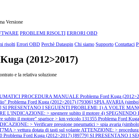
ma Versione
FTWARE
PROBLEMI RISOLTI
ERRORI OBD
i risolti
Errori OBD
Perchè Dataspin
Chi siamo
Supporto
Contattaci
P
d Kuga (2012>2017)
ntrato e la relativa soluzione
NE PNEUMATICI PROCEDURA MANUALE
Problema Ford Kuga (20
lio"
Problema Ford Kuga (2012>2017) [79306] SPIA AVARIA (simbolo 
73] SI PRESENTANO I SEGUENTI PROBLEMI: 1) A VOLTE MANCA DI 
PPARE L'INDICAZIONE: > spegnere subito il motore 4) SPEGNENDO 
nere subito il motore" sparisce > km veicolo 131355
Problema Ford Ku
IONE: > Verificare pressione pneumatici > spia avaria (simb
vettura dotata di tasti sul volante ATTENZIONE: > procedura: > esegu
00
Problema Ford Kuga (2012>2017) [89779] SI PRESENTANO 