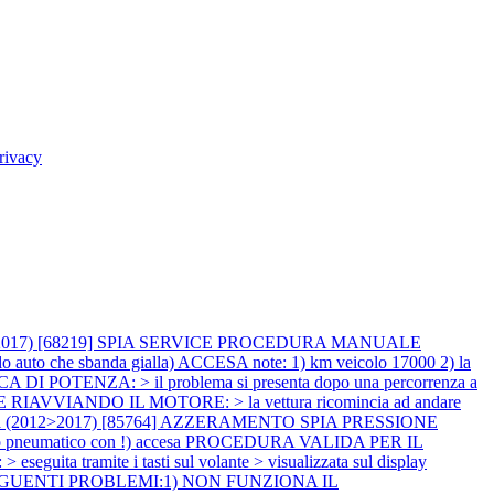
rivacy
12>2017) [68219] SPIA SERVICE PROCEDURA MANUALE
auto che sbanda gialla) ACCESA note: 1) km veicolo 17000 2) la
POTENZA: > il problema si presenta dopo una percorrenza a
E RIAVVIANDO IL MOTORE: > la vettura ricomincia ad andare
ga (2012>2017) [85764] AZZERAMENTO SPIA PRESSIONE
olo pneumatico con !) accesa PROCEDURA VALIDA PER IL
ita tramite i tasti sul volante > visualizzata sul display
I SEGUENTI PROBLEMI:1) NON FUNZIONA IL