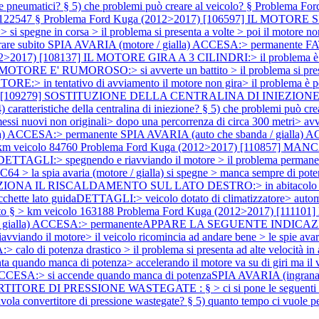
one pneumatici? § 5) che problemi può creare al veicolo? §
Problema For
 122547 §
Problema Ford Kuga (2012>2017) [106597] IL MOTORE SI 
spegne in corsa > il problema si presenta a volte > poi il motore non 
 subito SPIA AVARIA (motore / gialla) ACCESA:> permanente F
12>2017) [108137] IL MOTORE GIRA A 3 CILINDRI:> il problema è
OTORE E' RUMOROSO:> si avverte un battito > il problema si presen
> in tentativo di avviamento il motore non gira> il problema è p
 [109279] SOSTITUZIONE DELLA CENTRALINA DI INIEZIONE: § > ci 
 caratteristiche della centralina di iniezione? § 5) che problemi può cr
nuovi non originali> dopo una percorrenza di circa 300 metri> avve
lla) ACCESA:> permanente SPIA AVARIA (auto che sbanda / giall
> km veicolo 84760
Problema Ford Kuga (2012>2017) [110857] MANCA 
GLI:> spegnendo e riavviando il motore > il problema permane > calo
64 > la spia avaria (motore / gialla) si spegne > manca sempre di poten
ONA IL RISCALDAMENTO SUL LATO DESTRO:> in abitacolo dalle bocc
delle bocchette lato guidaDETTAGLI:> veicolo dotato di climatizz
itato § > km veicolo 163188
Problema Ford Kuga (2012>2017) [111101]
drato / gialla) ACCESA:> permanenteAPPARE LA SEGUENTE INDICAZIO
viando il motore> il veicolo ricomincia ad andare bene > le spie ava
lo di potenza drastico > il problema si presenta ad alte veloc
a quando manca di potenza> accelerando il motore va su di giri ma il v
) ACCESA:> si accende quando manca di potenzaSPIA AVARIA (ingran
 PRESSIONE WASTEGATE : § > ci si pone le seguenti domande:1
valvola convertitore di pressione wastegate? § 5) quanto tempo ci vuole p