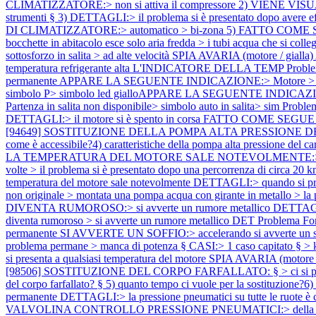
CLIMATIZZATORE:> non si attiva il compressore 2) VIENE V
strumenti § 3) DETTAGLI:> il problema si è presentato dopo avere eff
DI CLIMATIZZATORE:> automatico > bi-zona 5) FATTO CO
bocchette in abitacolo esce solo aria fredda > i tubi acqua che si c
sottosforzo in salita > ad alte velocità SPIA AVARIA (motore / 
temperatura refrigerante alta L'INDICATORE DELLA TEMP
Proble
permanente APPARE LA SEGUENTE INDICAZIONE:> Motore > Ripar
simbolo P> simbolo led gialloAPPARE LA SEGUENTE INDICAZION
Partenza in salita non disponibile> simbolo auto in salita> sim
Proble
DETTAGLI:> il motore si è spento in corsa FATTO COME SEGUE SEN
[94649] SOSTITUZIONE DELLA POMPA ALTA PRESSIONE DEL CARBURAN
come è accessibile?4) caratteristiche della pompa alta pressione del c
LA TEMPERATURA DEL MOTORE SALE NOTEVOLMENTE:> la temperatura de
volte > il problema si è presentato dopo una percorrenza di circa 20
temperatura del motore sale notevolmente DETTAGLI:> quando si pre
non originale > montata una pompa acqua con girante in metallo > la 
DIVENTA RUMOROSO:> si avverte un rumore metallico DETTAGLI:> il 
diventa rumoroso > si avverte un rumore metallico DET
Problema Fo
permanente SI AVVERTE UN SOFFIO:> accelerando si avverte un sof
problema permane > manca di potenza § CASI:> 1 caso capitato § >
si presenta a qualsiasi temperatura del motore SPIA AVARIA (motore 
[98506] SOSTITUZIONE DEL CORPO FARFALLATO: § > ci si pone le seg
del corpo farfallato? § 5) quanto tempo ci vuole per la sostituzione?6
permanente DETTAGLI:> la pressione pneumatici su tutte le ruote è 
VALVOLINA CONTROLLO PRESSIONE PNEUMATICI:> della ruota anterior