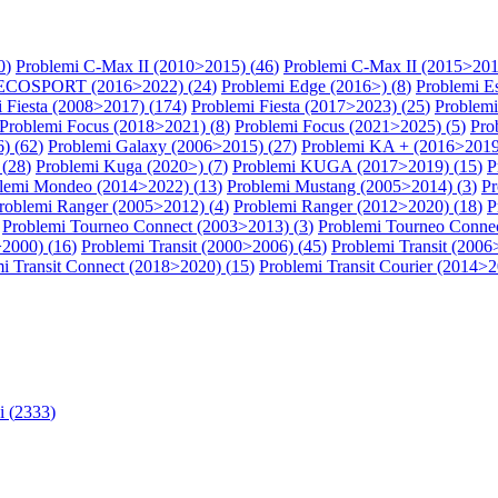
0
)
Problemi C-Max II (2010>2015) (
46
)
Problemi C-Max II (2015>201
 ECOSPORT (2016>2022) (
24
)
Problemi Edge (2016>) (
8
)
Problemi E
 Fiesta (2008>2017) (
174
)
Problemi Fiesta (2017>2023) (
25
)
Problemi
Problemi Focus (2018>2021) (
8
)
Problemi Focus (2021>2025) (
5
)
Pro
) (
62
)
Problemi Galaxy (2006>2015) (
27
)
Problemi KA + (2016>2019
(
28
)
Problemi Kuga (2020>) (
7
)
Problemi KUGA (2017>2019) (
15
)
P
lemi Mondeo (2014>2022) (
13
)
Problemi Mustang (2005>2014) (
3
)
Pr
roblemi Ranger (2005>2012) (
4
)
Problemi Ranger (2012>2020) (
18
)
P
Problemi Tourneo Connect (2003>2013) (
3
)
Problemi Tourneo Connec
>2000) (
16
)
Problemi Transit (2000>2006) (
45
)
Problemi Transit (2006
i Transit Connect (2018>2020) (
15
)
Problemi Transit Courier (2014>2
 (
2333
)