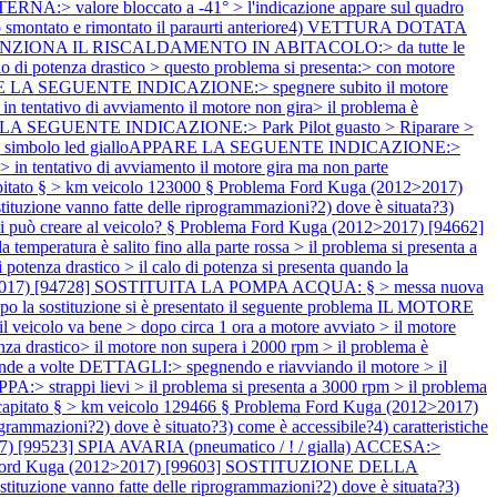
alore bloccato a -41° > l'indicazione appare sul quadro
 stato smontato e rimontato il paraurti anteriore4) VETTURA DOTATA
 FUNZIONA IL RISCALDAMENTO IN ABITACOLO:> da tutte le
o di potenza drastico > questo problema si presenta:> con motore
 APPARE LA SEGUENTE INDICAZIONE:> spegnere subito il motore
tativo di avviamento il motore non gira> il problema è
 LA SEGUENTE INDICAZIONE:> Park Pilot guasto > Riparare >
/ ! > simbolo led gialloAPPARE LA SEGUENTE INDICAZIONE:>
tentativo di avviamento il motore gira ma non parte
tato § > km veicolo 123000 §
Problema Ford Kuga (2012>2017)
e vanno fatte delle riprogrammazioni?2) dove è situata?3)
i può creare al veicolo? §
Problema Ford Kuga (2012>2017) [94662]
tura è salito fino alla parte rossa > il problema si presenta a
otenza drastico > il calo di potenza si presenta quando la
>2017) [94728] SOSTITUITA LA POMPA ACQUA: § > messa nuova
dopo la sostituzione si è presentato il seguente problema IL MOTORE
icolo va bene > dopo circa 1 ora a motore avviato > il motore
rastico> il motore non supera i 2000 rpm > il problema è
de a volte DETTAGLI:> spegnendo e riavviando il motore > il
> strappi lievi > il problema si presenta a 3000 rpm > il problema
 capitato § > km veicolo 129466 §
Problema Ford Kuga (2012>2017)
azioni?2) dove è situato?3) come è accessibile?4) caratteristiche
) [99523] SPIA AVARIA (pneumatico / ! / gialla) ACCESA:>
Ford Kuga (2012>2017) [99603] SOSTITUZIONE DELLA
ione vanno fatte delle riprogrammazioni?2) dove è situata?3)