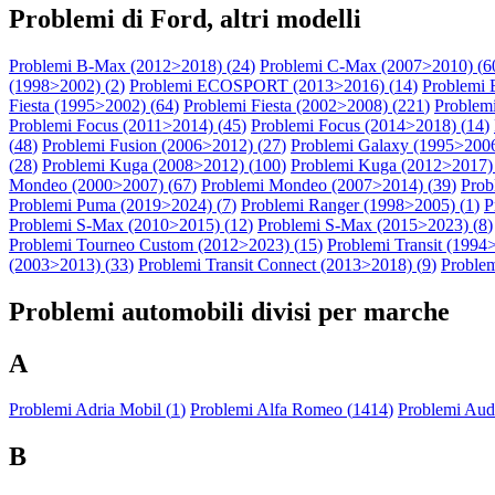
Problemi di Ford, altri modelli
Problemi B-Max (2012>2018) (
24
)
Problemi C-Max (2007>2010) (
6
(1998>2002) (
2
)
Problemi ECOSPORT (2013>2016) (
14
)
Problemi
Fiesta (1995>2002) (
64
)
Problemi Fiesta (2002>2008) (
221
)
Problemi
Problemi Focus (2011>2014) (
45
)
Problemi Focus (2014>2018) (
14
)
(
48
)
Problemi Fusion (2006>2012) (
27
)
Problemi Galaxy (1995>2006
(
28
)
Problemi Kuga (2008>2012) (
100
)
Problemi Kuga (2012>2017) 
Mondeo (2000>2007) (
67
)
Problemi Mondeo (2007>2014) (
39
)
Prob
Problemi Puma (2019>2024) (
7
)
Problemi Ranger (1998>2005) (
1
)
P
Problemi S-Max (2010>2015) (
12
)
Problemi S-Max (2015>2023) (
8
)
Problemi Tourneo Custom (2012>2023) (
15
)
Problemi Transit (1994
(2003>2013) (
33
)
Problemi Transit Connect (2013>2018) (
9
)
Problem
Problemi automobili divisi per marche
A
Problemi Adria Mobil (
1
)
Problemi Alfa Romeo (
1414
)
Problemi Audi
B