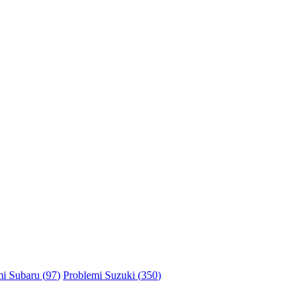
i Subaru (
97
)
Problemi Suzuki (
350
)