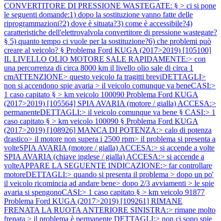
CONVERTITORE DI PRESSIONE WASTEGATE: § > ci si pone
le seguenti domande:1) dopo la sostituzione vanno fatte delle
riprogrammazioni?2) dove è situata?3) come è accessibile?4)
caratteristiche dell'elettrovalvola convertitore di pressione wastegate?
§ 5) quanto tempo ci vuole per la sostituzione?6) che problemi può
creare al veicolo? §
Problema Ford KUGA (2017>2019) [105100]
IL LIVELLO OLIO MOTORE SALE RAPIDAMENTE:> con
una percorrenza di circa 8000 km il livello olio sale di circa 1
cmATTENZIONE> questo veicolo fa tragitti breviDETTAGLI>
non si accendono spie avaria > il veicolo comunque va beneCASI:>
1 caso capitato § > km veicolo 100090
Problema Ford KUGA
(2017>2019) [105564] SPIA AVARIA (motore / gialla) ACCESA:>
permanenteDETTAGLI:> il veicolo comunque va bene § CASI:> 1
caso capitato § > km veicolo 100090 §
Problema Ford KUGA
(2017>2019) [108926] MANCA DI POTENZA:> calo di potenza
drastico> il motore non supera i 2500 rpm> il problema si presenta a
volteSPIA AVARIA (motore / gialla) ACCESA:> si accende a volte
SPIA AVARIA (chiave inglese / gialla) ACCESA:> si accende a
volteAPPARE LA SEGUENTE INDICAZIONE:> far controllare
motoreDETTAGLI:> quando si presenta il problema > dopo un po'
il veicolo ricomincia ad andare bene> dopo 2/3 avviamenti > le spie
avaria si spengonoCASI:> 1 caso capitato § > km veicolo 91877
Problema Ford KUGA (2017>2019) [109261] RIMANE
FRENATA LA RUOTA ANTERIORE SINISTRA:> rimane molto
frenata > il problema è permanente DETTAGLI:> non ci sono spie