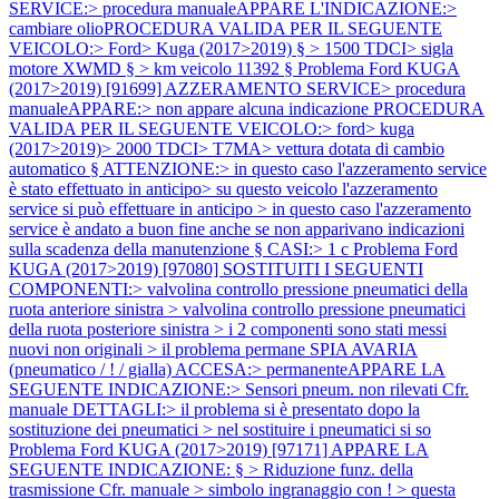
SERVICE:> procedura manualeAPPARE L'INDICAZIONE:>
cambiare olioPROCEDURA VALIDA PER IL SEGUENTE
VEICOLO:> Ford> Kuga (2017>2019) § > 1500 TDCI> sigla
motore XWMD § > km veicolo 11392 §
Problema Ford KUGA
(2017>2019) [91699] AZZERAMENTO SERVICE> procedura
manualeAPPARE:> non appare alcuna indicazione PROCEDURA
VALIDA PER IL SEGUENTE VEICOLO:> ford> kuga
(2017>2019)> 2000 TDCI> T7MA> vettura dotata di cambio
automatico § ATTENZIONE:> in questo caso l'azzeramento service
è stato effettuato in anticipo> su questo veicolo l'azzeramento
service si può effettuare in anticipo > in questo caso l'azzeramento
service è andato a buon fine anche se non apparivano indicazioni
sulla scadenza della manutenzione § CASI:> 1 c
Problema Ford
KUGA (2017>2019) [97080] SOSTITUITI I SEGUENTI
COMPONENTI:> valvolina controllo pressione pneumatici della
ruota anteriore sinistra > valvolina controllo pressione pneumatici
della ruota posteriore sinistra > i 2 componenti sono stati messi
nuovi non originali > il problema permane SPIA AVARIA
(pneumatico / ! / gialla) ACCESA:> permanenteAPPARE LA
SEGUENTE INDICAZIONE:> Sensori pneum. non rilevati Cfr.
manuale DETTAGLI:> il problema si è presentato dopo la
sostituzione dei pneumatici > nel sostituire i pneumatici si so
Problema Ford KUGA (2017>2019) [97171] APPARE LA
SEGUENTE INDICAZIONE: § > Riduzione funz. della
trasmissione Cfr. manuale > simbolo ingranaggio con ! > questa