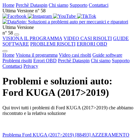
Home
Perchè Dataspin
Chi siamo
Supporto
Contattaci
Ultima Versione n° 58
Ultima Versione
n° 58
VISIONA IL PROGRAMMA
VIDEO CASI RISOLTI
GUIDE
SOFTWARE
PROBLEMI RISOLTI
ERRORI OBD
Home
Visiona il programma
Video casi risolti
Guide software
Problemi risolti
Errori OBD
Perchè Dataspin
Chi siamo
Supporto
Contattaci
Privacy
Problemi e soluzioni auto:
Ford KUGA (2017>2019)
Qui trovi tutti i problemi di Ford KUGA (2017>2019) che abbiamo
riscontrato e la relativa soluzione
Problema Ford KUGA (2017>2019) [88493] AZZERAMENTO