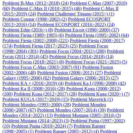
Problemi B-Max (2012>2018) (
24
)
Problemi C-Max (2007>2010)
(
60
)
Problemi C-Max II (2010>2015) (
46
)
Problemi C-Max II
(2015>2019) (
24
)
Problemi Challenger Trigano (2015>) (
1
)
Problemi Cougar (1998>2002) (
2
)
Problemi ECOSPORT
(2013>2016) (
14
)
Problemi ECOSPORT (2016>2022) (
24
)
Problemi Edge (2016>) (
8
)
Problemi Escort (1990>2000) (
37
)
Problemi Fiesta (1989>1995) (
6
)
Problemi Fiesta (1995>2002) (
64
)
Problemi Fiesta (2002>2008) (
221
)
Problemi Fiesta (2008>2017)
(
174
)
Problemi Fiesta (2017>2023) (
25
)
Problemi Focus
(1998>2004) (
301
)
Problemi Focus (2004>2011) (
280
)
Problemi
Focus (2011>2014) (
45
)
Problemi Focus (2014>2018) (
14
)
Problemi Focus (2018>2021) (
8
)
Problemi Focus (2021>2025) (
5
)
Problemi Focus C-Max (2003>2007) (
91
)
Problemi Fusion
(2002>2006) (
48
)
Problemi Fusion (2006>2012) (
27
)
Problemi
Galaxy (1995>2006) (
62
)
Problemi Galaxy (2006>2015) (
27
)
Problemi KA + (2016>2019) (
4
)
Problemi Ka I (1996>2008) (
42
)
Problemi Ka II (2008>2016) (
28
)
Problemi Kuga (2008>2012)
(
100
)
Problemi Kuga (2012>2017) (
28
)
Problemi Kuga (2020>) (
7
)
Problemi KUGA (2017>2019) (
15
)
Problemi Maverick (
1
)
Problemi Mondeo (1993>2000) (
28
)
Problemi Mondeo
(2000>2007) (
67
)
Problemi Mondeo (2007>2014) (
39
)
Problemi
Mondeo (2014>2022) (
13
)
Problemi Mustang (2005>2014) (
3
)
Problemi Mustang (2014>2023) (
3
)
Problemi Puma (1997>2002)
(
10
)
Problemi Puma (2019>2024) (
7
)
Problemi Ranger
(1998>2005) (
1
)
Problemi Ranger (2005>2012) (
4
)
Problemi