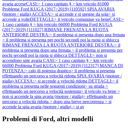
avaria acceseCASI:> 1 caso capitato § > km veicolo 81000
Problema Ford KUGA (2017>2019) [110592] SPIA AVARIA
(motore / gialla) ACCESA:> si accende e si spegne da sola> si
accende a volteDETTAGLI:> il veicolo comunque va beneCASI:>
1 caso capitato § > km veicolo 66000
Problema Ford KUGA
(2017>2019) [111027] RIMANE FRENATA LA RUOTA
ANTERIORE DESTRA:> il problema si presenta dopo una frenata
> il problema si presenta per pochi secondi poi la ruota si sblocca
RIMANE FRENATA LA RUOTA ANTERIORE DESTRA:> il
problema si presenta dopo una frenata > il problema si presenta per
pochi secondi poi la ruota si sblocca DETTAGLI:> non si
accendono spie avaria CASI:> 1 caso capitato § > km veicolo
66000
Problema Ford KUGA (2017>2019) [112317] MANCA DI
POTENZA:> calo di potenza drastico> il problema si presenta
effettuando un percorso a velocità ridotta SPIA AVARIA (motore /
gialla) ACCESA:> si accende a velocità ridotta DETTAGLI:> il
problema si presenta nelle seguenti condizioni> su strada >
effettuando un percorso a velocità sostenuta> il veicolo va bene >
non si accende la spia avaria (motore / gialla)> effettuando un
percorso a velocità ridotta > dopo una breve percorrenza > si
accende la spia avaria (motore / gialla) > si av
Problemi di Ford, altri modelli