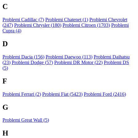
C
Problemi Cadillac (
7
)
Problemi Chatenet (
1
)
Problemi Chevrolet
(
247
)
Problemi Chrysler (
180
)
Problemi Citroen (
1703
)
Problemi
Cupra (
4
)
D
Problemi Dacia (
156
)
Problemi Daewoo (
113
)
Problemi Daihatsu
(
23
)
Problemi Dodge (
57
)
Problemi DR Motor (
22
)
Problemi DS
(
5
)
F
Problemi Ferrari (
2
)
Problemi Fiat (
5423
)
Problemi Ford (
2416
)
G
Problemi Great Wall (
5
)
H