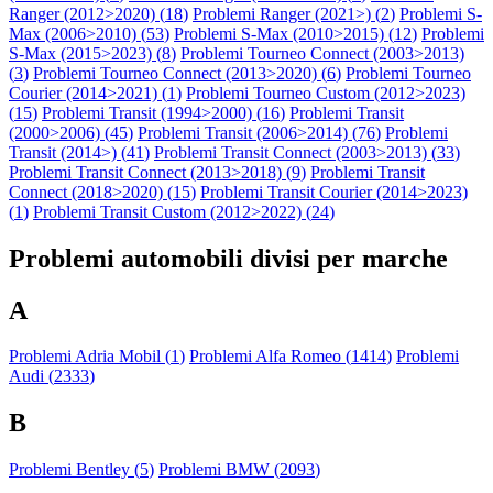
Ranger (2012>2020) (
18
)
Problemi Ranger (2021>) (
2
)
Problemi S-
Max (2006>2010) (
53
)
Problemi S-Max (2010>2015) (
12
)
Problemi
S-Max (2015>2023) (
8
)
Problemi Tourneo Connect (2003>2013)
(
3
)
Problemi Tourneo Connect (2013>2020) (
6
)
Problemi Tourneo
Courier (2014>2021) (
1
)
Problemi Tourneo Custom (2012>2023)
(
15
)
Problemi Transit (1994>2000) (
16
)
Problemi Transit
(2000>2006) (
45
)
Problemi Transit (2006>2014) (
76
)
Problemi
Transit (2014>) (
41
)
Problemi Transit Connect (2003>2013) (
33
)
Problemi Transit Connect (2013>2018) (
9
)
Problemi Transit
Connect (2018>2020) (
15
)
Problemi Transit Courier (2014>2023)
(
1
)
Problemi Transit Custom (2012>2022) (
24
)
Problemi automobili divisi per marche
A
Problemi Adria Mobil (
1
)
Problemi Alfa Romeo (
1414
)
Problemi
Audi (
2333
)
B
Problemi Bentley (
5
)
Problemi BMW (
2093
)