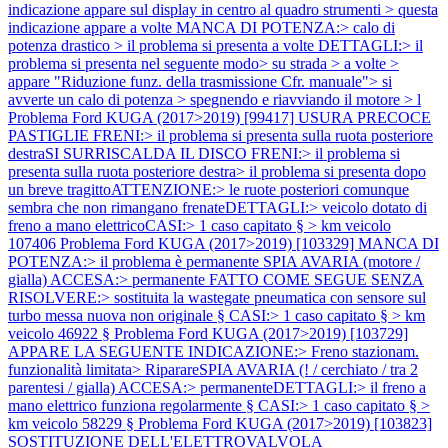
indicazione appare sul display in centro al quadro strumenti > questa
indicazione appare a volte MANCA DI POTENZA:> calo di
potenza drastico > il problema si presenta a volte DETTAGLI:> il
problema si presenta nel seguente modo> su strada > a volte >
appare "Riduzione funz. della trasmissione Cfr. manuale"> si
avverte un calo di potenza > spegnendo e riavviando il motore > l
Problema Ford KUGA (2017>2019) [99417] USURA PRECOCE
PASTIGLIE FRENI:> il problema si presenta sulla ruota posteriore
destraSI SURRISCALDA IL DISCO FRENI:> il problema si
presenta sulla ruota posteriore destra> il problema si presenta dopo
un breve tragittoATTENZIONE:> le ruote posteriori comunque
sembra che non rimangano frenateDETTAGLI:> veicolo dotato di
freno a mano elettricoCASI:> 1 caso capitato § > km veicolo
107406
Problema Ford KUGA (2017>2019) [103329] MANCA DI
POTENZA:> il problema è permanente SPIA AVARIA (motore /
gialla) ACCESA:> permanente FATTO COME SEGUE SENZA
RISOLVERE:> sostituita la wastegate pneumatica con sensore sul
turbo messa nuova non originale § CASI:> 1 caso capitato § > km
veicolo 46922 §
Problema Ford KUGA (2017>2019) [103729]
APPARE LA SEGUENTE INDICAZIONE:> Freno stazionam.
funzionalità limitata> RiparareSPIA AVARIA (! / cerchiato / tra 2
parentesi / gialla) ACCESA:> permanenteDETTAGLI:> il freno a
mano elettrico funziona regolarmente § CASI:> 1 caso capitato § >
km veicolo 58229 §
Problema Ford KUGA (2017>2019) [103823]
SOSTITUZIONE DELL'ELETTROVALVOLA