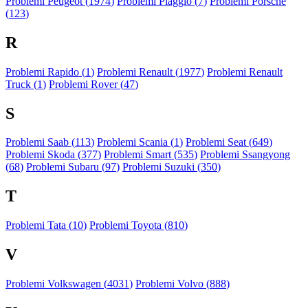
Problemi Peugeot (
1974
)
Problemi Piaggio (
7
)
Problemi Porsche
(
123
)
R
Problemi Rapido (
1
)
Problemi Renault (
1977
)
Problemi Renault
Truck (
1
)
Problemi Rover (
47
)
S
Problemi Saab (
113
)
Problemi Scania (
1
)
Problemi Seat (
649
)
Problemi Skoda (
377
)
Problemi Smart (
535
)
Problemi Ssangyong
(
68
)
Problemi Subaru (
97
)
Problemi Suzuki (
350
)
T
Problemi Tata (
10
)
Problemi Toyota (
810
)
V
Problemi Volkswagen (
4031
)
Problemi Volvo (
888
)