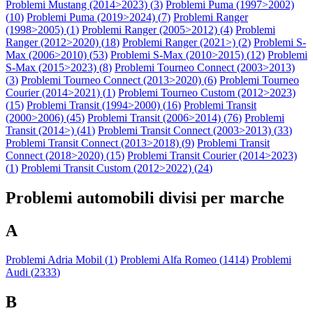
Problemi Mustang (2014>2023) (
3
)
Problemi Puma (1997>2002)
(
10
)
Problemi Puma (2019>2024) (
7
)
Problemi Ranger
(1998>2005) (
1
)
Problemi Ranger (2005>2012) (
4
)
Problemi
Ranger (2012>2020) (
18
)
Problemi Ranger (2021>) (
2
)
Problemi S-
Max (2006>2010) (
53
)
Problemi S-Max (2010>2015) (
12
)
Problemi
S-Max (2015>2023) (
8
)
Problemi Tourneo Connect (2003>2013)
(
3
)
Problemi Tourneo Connect (2013>2020) (
6
)
Problemi Tourneo
Courier (2014>2021) (
1
)
Problemi Tourneo Custom (2012>2023)
(
15
)
Problemi Transit (1994>2000) (
16
)
Problemi Transit
(2000>2006) (
45
)
Problemi Transit (2006>2014) (
76
)
Problemi
Transit (2014>) (
41
)
Problemi Transit Connect (2003>2013) (
33
)
Problemi Transit Connect (2013>2018) (
9
)
Problemi Transit
Connect (2018>2020) (
15
)
Problemi Transit Courier (2014>2023)
(
1
)
Problemi Transit Custom (2012>2022) (
24
)
Problemi automobili divisi per marche
A
Problemi Adria Mobil (
1
)
Problemi Alfa Romeo (
1414
)
Problemi
Audi (
2333
)
B