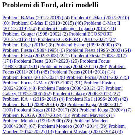
Problemi di Ford, altri modelli
Problemi B-Max (2012>2018) (
24
)
Problemi C-Max (2007>2010)
(
60
)
Problemi C-Max II (2010>2015) (
46
)
Problemi C-Max II
(2015>2019) (
24
)
Problemi Challenger Trigano (2015>) (
1
)
Problemi Cougar (1998>2002) (
2
)
Problemi ECOSPORT
(2013>2016) (
14
)
Problemi ECOSPORT (2016>2022) (
24
)
Problemi Edge (2016>) (
8
)
Problemi Escort (1990>2000) (
37
)
Problemi Fiesta (1989>1995) (
6
)
Problemi Fiesta (1995>2002) (
64
)
Problemi Fiesta (2002>2008) (
221
)
Problemi Fiesta (2008>2017)
(
174
)
Problemi Fiesta (2017>2023) (
25
)
Problemi Focus
(1998>2004) (
301
)
Problemi Focus (2004>2011) (
280
)
Problemi
Focus (2011>2014) (
45
)
Problemi Focus (2014>2018) (
14
)
Problemi Focus (2018>2021) (
8
)
Problemi Focus (2021>2025) (
5
)
Problemi Focus C-Max (2003>2007) (
91
)
Problemi Fusion
(2002>2006) (
48
)
Problemi Fusion (2006>2012) (
27
)
Problemi
Galaxy (1995>2006) (
62
)
Problemi Galaxy (2006>2015) (
27
)
Problemi KA + (2016>2019) (
4
)
Problemi Ka I (1996>2008) (
42
)
Problemi Ka II (2008>2016) (
28
)
Problemi Kuga (2008>2012)
(
100
)
Problemi Kuga (2012>2017) (
28
)
Problemi Kuga (2020>) (
7
)
Problemi KUGA (2017>2019) (
15
)
Problemi Maverick (
1
)
Problemi Mondeo (1993>2000) (
28
)
Problemi Mondeo
(2000>2007) (
67
)
Problemi Mondeo (2007>2014) (
39
)
Problemi
Mondeo (2014>2022) (
13
)
Problemi Mustang (2005>2014) (
3
)