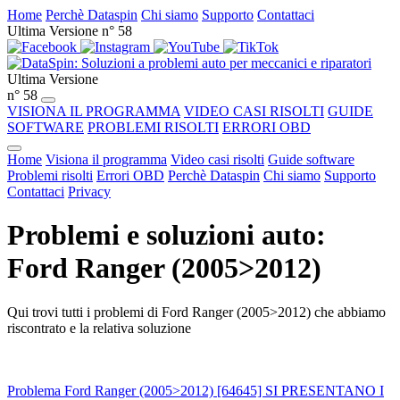
Home
Perchè Dataspin
Chi siamo
Supporto
Contattaci
Ultima Versione n° 58
Ultima Versione
n° 58
VISIONA IL PROGRAMMA
VIDEO CASI RISOLTI
GUIDE
SOFTWARE
PROBLEMI RISOLTI
ERRORI OBD
Home
Visiona il programma
Video casi risolti
Guide software
Problemi risolti
Errori OBD
Perchè Dataspin
Chi siamo
Supporto
Contattaci
Privacy
Problemi e soluzioni auto:
Ford Ranger (2005>2012)
Qui trovi tutti i problemi di Ford Ranger (2005>2012) che abbiamo
riscontrato e la relativa soluzione
Problema Ford Ranger (2005>2012) [64645] SI PRESENTANO I