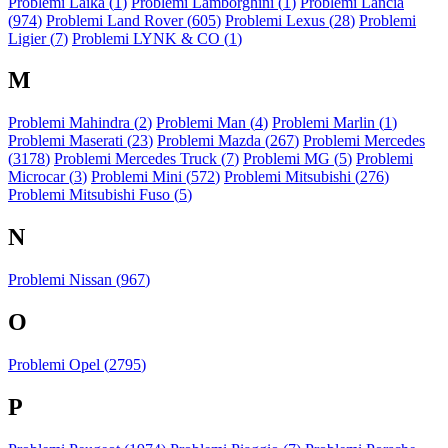
Problemi Laika (
1
)
Problemi Lamborghini (
1
)
Problemi Lancia
(
974
)
Problemi Land Rover (
605
)
Problemi Lexus (
28
)
Problemi
Ligier (
7
)
Problemi LYNK & CO (
1
)
M
Problemi Mahindra (
2
)
Problemi Man (
4
)
Problemi Marlin (
1
)
Problemi Maserati (
23
)
Problemi Mazda (
267
)
Problemi Mercedes
(
3178
)
Problemi Mercedes Truck (
7
)
Problemi MG (
5
)
Problemi
Microcar (
3
)
Problemi Mini (
572
)
Problemi Mitsubishi (
276
)
Problemi Mitsubishi Fuso (
5
)
N
Problemi Nissan (
967
)
O
Problemi Opel (
2795
)
P