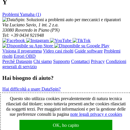
Y
Problemi Yamaha (
1
)
Via Luciano Savio, 1 int. 2 z.a.
33080 Roveredo in Piano (PN)
Tel: +39 0434 921948
Visiona il programma
Video casi risolti
Guide software
Problemi
risolti
Errori OBD
Perchè Dataspin
Chi siamo
Supporto
Contattaci
Privacy
Condizioni
generali di servizio
Hai bisogno di aiuto?
Hai difficoltà a usare DataSpin?
Clicca per la teleassistenza!
Questo sito utilizza cookies prevalentemente di natura tecnica
rilasciati dal titolare; sono tuttavia presenti anche cookies rilasciati
da soggetti terzi. Per maggiori informazioni e per la gestione delle
© 2003-2026 DataSpin è un marchio SpinelCar - Tutti i diritti
sue preferenze consulti la pagina
note legali privacy e cookies
riservati - È vietata la riproduzione anche parziale - Partita IVA
01854890934
OK, ho capito