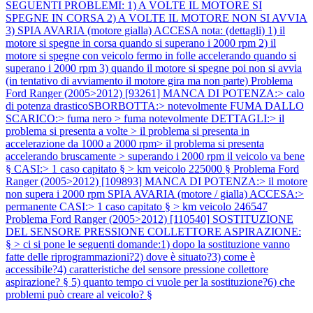
SEGUENTI PROBLEMI: 1) A VOLTE IL MOTORE SI
SPEGNE IN CORSA 2) A VOLTE IL MOTORE NON SI AVVIA
3) SPIA AVARIA (motore gialla) ACCESA nota: (dettagli) 1) il
motore si spegne in corsa quando si superano i 2000 rpm 2) il
motore si spegne con veicolo fermo in folle accelerando quando si
superano i 2000 rpm 3) quando il motore si spegne poi non si avvia
(in tentativo di avviamento il motore gira ma non parte)
Problema
Ford Ranger (2005>2012) [93261] MANCA DI POTENZA:> calo
di potenza drasticoSBORBOTTA:> notevolmente FUMA DALLO
SCARICO:> fuma nero > fuma notevolmente DETTAGLI:> il
problema si presenta a volte > il problema si presenta in
accelerazione da 1000 a 2000 rpm> il problema si presenta
accelerando bruscamente > superando i 2000 rpm il veicolo va bene
§ CASI:> 1 caso capitato § > km veicolo 225000 §
Problema Ford
Ranger (2005>2012) [109893] MANCA DI POTENZA:> il motore
non supera i 2000 rpm SPIA AVARIA (motore / gialla) ACCESA:>
permanente CASI:> 1 caso capitato § > km veicolo 246547
Problema Ford Ranger (2005>2012) [110540] SOSTITUZIONE
DEL SENSORE PRESSIONE COLLETTORE ASPIRAZIONE:
§ > ci si pone le seguenti domande:1) dopo la sostituzione vanno
fatte delle riprogrammazioni?2) dove è situato?3) come è
accessibile?4) caratteristiche del sensore pressione collettore
aspirazione? § 5) quanto tempo ci vuole per la sostituzione?6) che
problemi può creare al veicolo? §