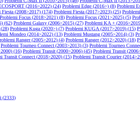
0
)
Problemi C-Max II (2010>2015) (
46
)
Problemi C-Max II (2015>201
 ECOSPORT (2016>2022) (
24
)
Problemi Edge (2016>) (
8
)
Problemi E
 Fiesta (2008>2017) (
174
)
Problemi Fiesta (2017>2023) (
25
)
Problemi
Problemi Focus (2018>2021) (
8
)
Problemi Focus (2021>2025) (
5
)
Pro
) (
62
)
Problemi Galaxy (2006>2015) (
27
)
Problemi KA + (2016>2019
(
28
)
Problemi Kuga (2020>) (
7
)
Problemi KUGA (2017>2019) (
15
)
P
lemi Mondeo (2014>2022) (
13
)
Problemi Mustang (2005>2014) (
3
)
Pr
roblemi Ranger (2005>2012) (
4
)
Problemi Ranger (2012>2020) (
18
)
P
Problemi Tourneo Connect (2003>2013) (
3
)
Problemi Tourneo Connec
>2000) (
16
)
Problemi Transit (2000>2006) (
45
)
Problemi Transit (2006
i Transit Connect (2018>2020) (
15
)
Problemi Transit Courier (2014>2
 (
2333
)