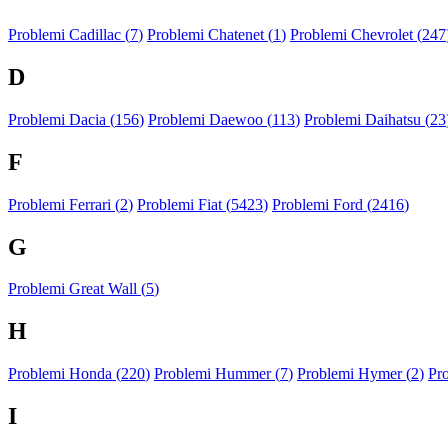
Problemi Cadillac (
7
)
Problemi Chatenet (
1
)
Problemi Chevrolet (
247
D
Problemi Dacia (
156
)
Problemi Daewoo (
113
)
Problemi Daihatsu (
23
F
Problemi Ferrari (
2
)
Problemi Fiat (
5423
)
Problemi Ford (
2416
)
G
Problemi Great Wall (
5
)
H
Problemi Honda (
220
)
Problemi Hummer (
7
)
Problemi Hymer (
2
)
Pr
I