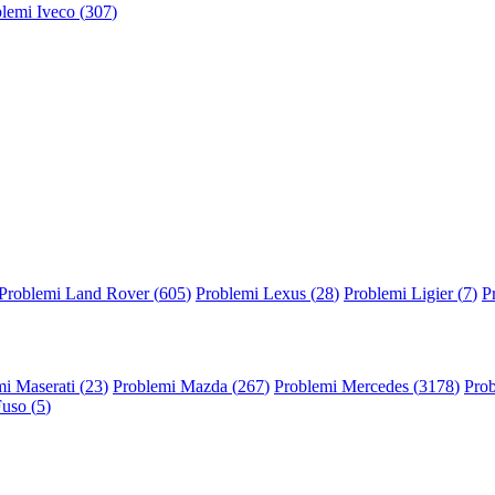
lemi Iveco (
307
)
Problemi Land Rover (
605
)
Problemi Lexus (
28
)
Problemi Ligier (
7
)
P
i Maserati (
23
)
Problemi Mazda (
267
)
Problemi Mercedes (
3178
)
Prob
Fuso (
5
)