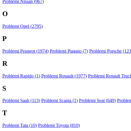
Problemi Nissan (
967
)
O
Problemi Opel (
2795
)
P
Problemi Peugeot (
1974
)
Problemi Piaggio (
7
)
Problemi Porsche (
12
R
Problemi Rapido (
1
)
Problemi Renault (
1977
)
Problemi Renault Truck
S
Problemi Saab (
113
)
Problemi Scania (
1
)
Problemi Seat (
649
)
Proble
T
Problemi Tata (
10
)
Problemi Toyota (
810
)