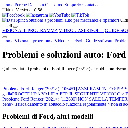
Home
Perchè Dataspin
Chi siamo
Supporto
Contattaci
Ultima Versione n° 58
Ulti
n° 58
VISIONA IL PROGRAMMA
VIDEO CASI RISOLTI
GUIDE SO
Home
Visiona il programma
Video casi risolti
Guide software
Problem
Problemi e soluzioni auto: For
Qui trovi tutti i problemi di Ford Ranger (2021>) che abbiamo riscontr
Problema Ford Ranger (2021>) [106451] AZZERAMENTO SPIA SERVICE
giallaPROCEDURA VALIDA PER IL SEGUENTE VEICOLO:> Ford > Ran
Problema Ford Ranger (2021>) [112630] NON SALE LA TEMPERATU
bene> il riscaldamento in abitacolo funziona regolarmente > non si 
Problemi di Ford, altri modelli