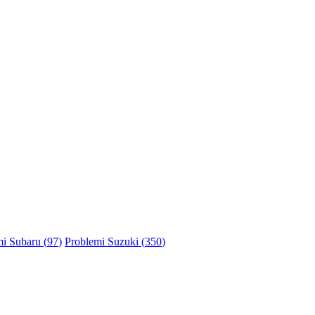
i Subaru (
97
)
Problemi Suzuki (
350
)