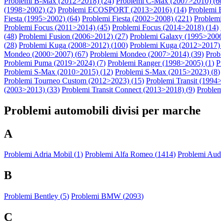
Problemi B-Max (2012>2018) (
24
)
Problemi C-Max (2007>2010) (
6
(1998>2002) (
2
)
Problemi ECOSPORT (2013>2016) (
14
)
Problemi
Fiesta (1995>2002) (
64
)
Problemi Fiesta (2002>2008) (
221
)
Problemi
Problemi Focus (2011>2014) (
45
)
Problemi Focus (2014>2018) (
14
)
(
48
)
Problemi Fusion (2006>2012) (
27
)
Problemi Galaxy (1995>2006
(
28
)
Problemi Kuga (2008>2012) (
100
)
Problemi Kuga (2012>2017) 
Mondeo (2000>2007) (
67
)
Problemi Mondeo (2007>2014) (
39
)
Prob
Problemi Puma (2019>2024) (
7
)
Problemi Ranger (1998>2005) (
1
)
P
Problemi S-Max (2010>2015) (
12
)
Problemi S-Max (2015>2023) (
8
)
Problemi Tourneo Custom (2012>2023) (
15
)
Problemi Transit (1994
(2003>2013) (
33
)
Problemi Transit Connect (2013>2018) (
9
)
Problem
Problemi automobili divisi per marche
A
Problemi Adria Mobil (
1
)
Problemi Alfa Romeo (
1414
)
Problemi Audi
B
Problemi Bentley (
5
)
Problemi BMW (
2093
)
C