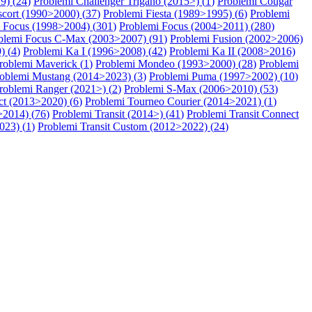
9) (
24
)
Problemi Challenger Trigano (2015>) (
1
)
Problemi Cougar
scort (1990>2000) (
37
)
Problemi Fiesta (1989>1995) (
6
)
Problemi
 Focus (1998>2004) (
301
)
Problemi Focus (2004>2011) (
280
)
blemi Focus C-Max (2003>2007) (
91
)
Problemi Fusion (2002>2006)
) (
4
)
Problemi Ka I (1996>2008) (
42
)
Problemi Ka II (2008>2016)
roblemi Maverick (
1
)
Problemi Mondeo (1993>2000) (
28
)
Problemi
oblemi Mustang (2014>2023) (
3
)
Problemi Puma (1997>2002) (
10
)
roblemi Ranger (2021>) (
2
)
Problemi S-Max (2006>2010) (
53
)
t (2013>2020) (
6
)
Problemi Tourneo Courier (2014>2021) (
1
)
>2014) (
76
)
Problemi Transit (2014>) (
41
)
Problemi Transit Connect
023) (
1
)
Problemi Transit Custom (2012>2022) (
24
)