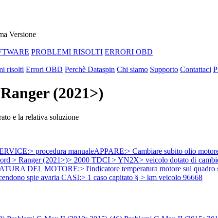
ma Versione
FTWARE
PROBLEMI RISOLTI
ERRORI OBD
i risolti
Errori OBD
Perchè Dataspin
Chi siamo
Supporto
Contattaci
P
d Ranger (2021>)
ato e la relativa soluzione
:> procedura manualeAPPARE:> Cambiare subito olio motore > simb
ger (2021>)> 2000 TDCI > YN2X> veicolo dotato di cambio auto
RA DEL MOTORE:> l'indicatore temperatura motore sul quadro st
accendono spie avaria CASI:> 1 caso capitato § > km veicolo 96668