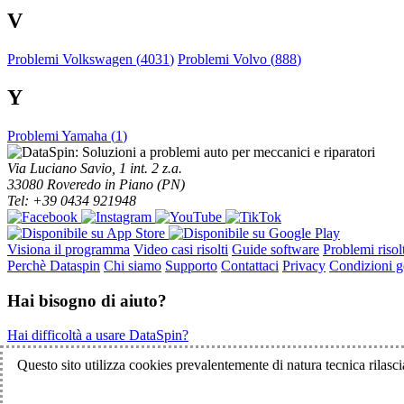
V
Problemi Volkswagen (
4031
)
Problemi Volvo (
888
)
Y
Problemi Yamaha (
1
)
Via Luciano Savio, 1 int. 2 z.a.
33080 Roveredo in Piano (PN)
Tel: +39 0434 921948
Visiona il programma
Video casi risolti
Guide software
Problemi risolt
Perchè Dataspin
Chi siamo
Supporto
Contattaci
Privacy
Condizioni ge
Hai bisogno di aiuto?
Hai difficoltà a usare DataSpin?
Clicca per la teleassistenza!
Questo sito utilizza cookies prevalentemente di natura tecnica rilascia