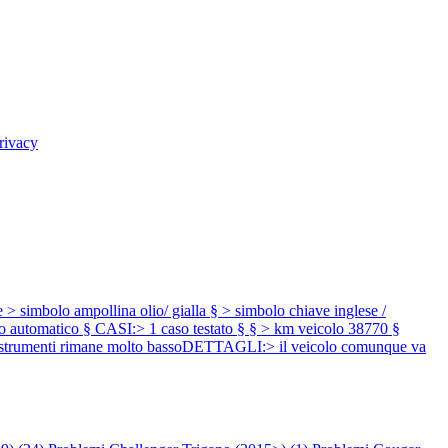
rivacy
olo ampollina olio/ gialla § > simbolo chiave inglese /
matico § CASI:> 1 caso testato § § > km veicolo 38770 §
rumenti rimane molto bassoDETTAGLI:> il veicolo comunque va