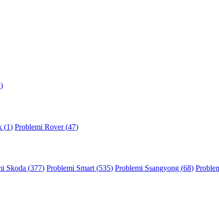
3
)
 (
1
)
Problemi Rover (
47
)
mi Skoda (
377
)
Problemi Smart (
535
)
Problemi Ssangyong (
68
)
Problem