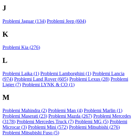
J
Problemi Jaguar (
134
)
Problemi Jeep (
604
)
K
Problemi Kia (
276
)
L
Problemi Laika (
1
)
Problemi Lamborghini (
1
)
Problemi Lancia
(
974
)
Problemi Land Rover (
605
)
Problemi Lexus (
28
)
Problemi
Ligier (
7
)
Problemi LYNK & CO (
1
)
M
Problemi Mahindra (
2
)
Problemi Man (
4
)
Problemi Marlin (
1
)
Problemi Maserati (
23
)
Problemi Mazda (
267
)
Problemi Mercedes
(
3178
)
Problemi Mercedes Truck (
7
)
Problemi MG (
5
)
Problemi
Microcar (
3
)
Problemi Mini (
572
)
Problemi Mitsubishi (
276
)
Problemi Mitsubishi Fuso (
5
)