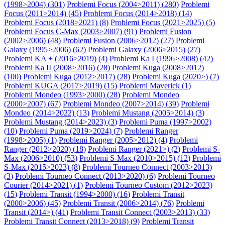
(1998>2004) (
301
)
Problemi Focus (2004>2011) (
280
)
Problemi
Focus (2011>2014) (
45
)
Problemi Focus (2014>2018) (
14
)
Problemi Focus (2018>2021) (
8
)
Problemi Focus (2021>2025) (
5
)
Problemi Focus C-Max (2003>2007) (
91
)
Problemi Fusion
(2002>2006) (
48
)
Problemi Fusion (2006>2012) (
27
)
Problemi
Galaxy (1995>2006) (
62
)
Problemi Galaxy (2006>2015) (
27
)
Problemi KA + (2016>2019) (
4
)
Problemi Ka I (1996>2008) (
42
)
Problemi Ka II (2008>2016) (
28
)
Problemi Kuga (2008>2012)
(
100
)
Problemi Kuga (2012>2017) (
28
)
Problemi Kuga (2020>) (
7
)
Problemi KUGA (2017>2019) (
15
)
Problemi Maverick (
1
)
Problemi Mondeo (1993>2000) (
28
)
Problemi Mondeo
(2000>2007) (
67
)
Problemi Mondeo (2007>2014) (
39
)
Problemi
Mondeo (2014>2022) (
13
)
Problemi Mustang (2005>2014) (
3
)
Problemi Mustang (2014>2023) (
3
)
Problemi Puma (1997>2002)
(
10
)
Problemi Puma (2019>2024) (
7
)
Problemi Ranger
(1998>2005) (
1
)
Problemi Ranger (2005>2012) (
4
)
Problemi
Ranger (2012>2020) (
18
)
Problemi Ranger (2021>) (
2
)
Problemi S-
Max (2006>2010) (
53
)
Problemi S-Max (2010>2015) (
12
)
Problemi
S-Max (2015>2023) (
8
)
Problemi Tourneo Connect (2003>2013)
(
3
)
Problemi Tourneo Connect (2013>2020) (
6
)
Problemi Tourneo
Courier (2014>2021) (
1
)
Problemi Tourneo Custom (2012>2023)
(
15
)
Problemi Transit (1994>2000) (
16
)
Problemi Transit
(2000>2006) (
45
)
Problemi Transit (2006>2014) (
76
)
Problemi
Transit (2014>) (
41
)
Problemi Transit Connect (2003>2013) (
33
)
Problemi Transit Connect (2013>2018) (
9
)
Problemi Transit