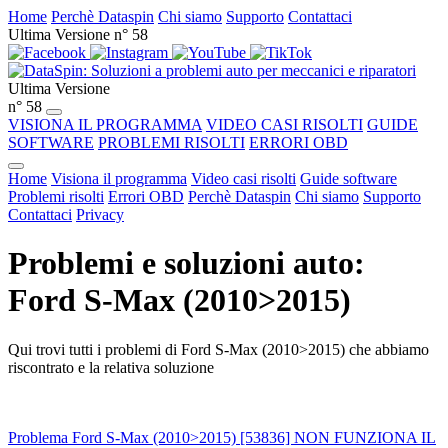
Home
Perchè Dataspin
Chi siamo
Supporto
Contattaci
Ultima Versione n° 58
Ultima Versione
n° 58
VISIONA IL PROGRAMMA
VIDEO CASI RISOLTI
GUIDE
SOFTWARE
PROBLEMI RISOLTI
ERRORI OBD
Home
Visiona il programma
Video casi risolti
Guide software
Problemi risolti
Errori OBD
Perchè Dataspin
Chi siamo
Supporto
Contattaci
Privacy
Problemi e soluzioni auto:
Ford S-Max (2010>2015)
Qui trovi tutti i problemi di Ford S-Max (2010>2015) che abbiamo
riscontrato e la relativa soluzione
Problema Ford S-Max (2010>2015) [53836] NON FUNZIONA IL