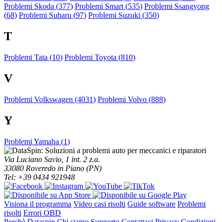
Problemi Skoda (
377
)
Problemi Smart (
535
)
Problemi Ssangyong
(
68
)
Problemi Subaru (
97
)
Problemi Suzuki (
350
)
T
Problemi Tata (
10
)
Problemi Toyota (
810
)
V
Problemi Volkswagen (
4031
)
Problemi Volvo (
888
)
Y
Problemi Yamaha (
1
)
Via Luciano Savio, 1 int. 2 z.a.
33080 Roveredo in Piano (PN)
Tel: +39 0434 921948
Visiona il programma
Video casi risolti
Guide software
Problemi
risolti
Errori OBD
Perchè Dataspin
Chi siamo
Supporto
Contattaci
Privacy
Condizioni