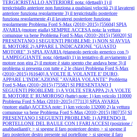
TERGICRISTALLO ANTERIORE nota: (dettagli) 1) il
tergicristallo anteriore non funziona a qualsiasi velocità 2) il lavatergi
anteriore funziona regolarmente 3) il tergicristallo posteriore
funziona regolarmente 4) il lavatergi posteriore funziona
regolarmente
Problema Ford S-Max (2010>2015) [55604] SPIA
AVARIA (motore gialla) SEMPRE ACCESA nota: la vettura
comunque va bene
Problema Ford S-Max (2010>2015) [56920] SI
PRESENTANO I SEGUENTI PROBLEMI: 1) NON SI AVVIA
IL MOTORE 2) APPARE L`INDICAZIONE "GUASTO
MOTORE" 3) SPIA AVARIA (triangolo pericolo generico con !)
LAMPEGGIANTE nota: (dettagli) 1) in tentativo di avviamento il
motore non gira 2) il motore è stato spento che andava bene 3) il
problema si presenta con tutte e 2 le chiavi
Problema Ford S-Max
(2010>2015) [61640] A VOLTE IL VOLANTE E' DURO,
APPARE L'INDICAZIONE "AVARIA VOLANTE"
Problema
Ford S-Max (2010>2015) [75582] SI PRESENTANO I
SEGUENTI PROBLEMI: 1) A VOLTE STRAPPA 2) A VOLTE
IL MOTORE E' RUMOROSO (batte) note: 1) km veicolo 110000
Problema Ford S-Max (2010>2015) [77113] SPIA AVARIA
(motore gialla) ACCESA note: 1) km veicolo 132000 2) la vettura
comunque va bene
Problema Ford S-Max (2010>2015) [80735] SI
PRESENTANO I SEGUENTI PROBLEMI: 1) APRENDO IL
PORTELLONE DEL BAULE CON I FARI ACCESI (posizione /
anabbaglianti): > si spegne il faro posteriore destro > si spegne il
faro posteriore destro presente sul portellone > si spegne il faro