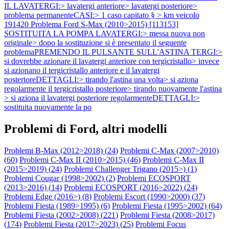
IL LAVATERGI:> lavatergi anteriore> lavatergi posteriore>
problema permanenteCASI:> 1 caso capitato § > km veicolo
191420
Problema Ford S-Max (2010>2015) [113153]
SOSTITUITA LA POMPA LAVATERGI:> messa nuova non
originale> dopo la sostituzione si è presentato il seguente
problemaPREMENDO IL PULSANTE SULL'ASTINA TERGI:>
si dovrebbe azionare il lavatergi anteriore con tergicristallo> invece
si azionano il tergicristallo anteriore e il lavatergi
posterioreDETTAGLI:> tirando l'astina una volta> si aziona
regolarmente il tergicristallo posteriore> tirando nuovamente l'astina
> si aziona il lavatergi posteriore regolarmenteDETTAGLI:>
sostituita nuovamente la po
Problemi di Ford, altri modelli
Problemi B-Max (2012>2018) (
24
)
Problemi C-Max (2007>2010)
(
60
)
Problemi C-Max II (2010>2015) (
46
)
Problemi C-Max II
(2015>2019) (
24
)
Problemi Challenger Trigano (2015>) (
1
)
Problemi Cougar (1998>2002) (
2
)
Problemi ECOSPORT
(2013>2016) (
14
)
Problemi ECOSPORT (2016>2022) (
24
)
Problemi Edge (2016>) (
8
)
Problemi Escort (1990>2000) (
37
)
Problemi Fiesta (1989>1995) (
6
)
Problemi Fiesta (1995>2002) (
64
)
Problemi Fiesta (2002>2008) (
221
)
Problemi Fiesta (2008>2017)
(
174
)
Problemi Fiesta (2017>2023) (
25
)
Problemi Focus