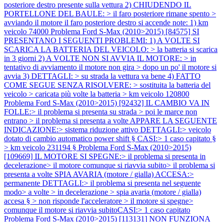
posteriore destro presente sulla vettura 2) CHIUDENDO IL
PORTELLONE DEL BAULE: > il faro posteriore rimane spento >
avviando il motore il faro posteriore destro si accende note: 1) km
veicolo 74000
Problema Ford S-Max (2010>2015) [84575] SI
PRESENTANO I SEGUENTI PROBLEMI: 1) A VOLTE SI
SCARICA LA BATTERIA DEL VEICOLO: > la batteria si scarica
in 3 giorni 2) A VOLTE NON SI AVVIA IL MOTORE: > in
tentativo di avviamento il motore non gira > dopo un po' il motore si
avvia 3) DETTAGLI: > su strada la vettura va bene 4) FATTO
COME SEGUE SENZA RISOLVERE: > sostituita la batteria del
veicolo > caricata più volte la batteria > km veicolo 120800
Problema Ford S-Max (2010>2015) [92432] IL CAMBIO VA IN
FOLLE:> il problema si presenta su strada > poi le marce non
entrano > il problema si presenta a volte APPARE LA SEGUENTE
INDICAZIONE:> sistema riduzione attivo DETTAGLI:> veicolo
dotato di cambio automatico power shift § CASI:> 1 caso capitato §
> km veicolo 231194 §
Problema Ford S-Max (2010>2015)
[109669] IL MOTORE SI SPEGNE:> il problema si presenta in
decelerazione> il motore comunque si riavvia subito> il problema si
presenta a volte SPIA AVARIA (motore / gialla) ACCESA:>
permanente DETTAGLI:> il problema si presenta nel seguente
modo> a volte > in decelerazione > spia avaria (motore / gialla)
accesa § > non risponde l'acceleratore > il motore si spegne>
comunque il motore si riavvia subitoCASI:> 1 caso capitato
Problema Ford S-Max (2010>2015) [113131] NON FUNZIONA