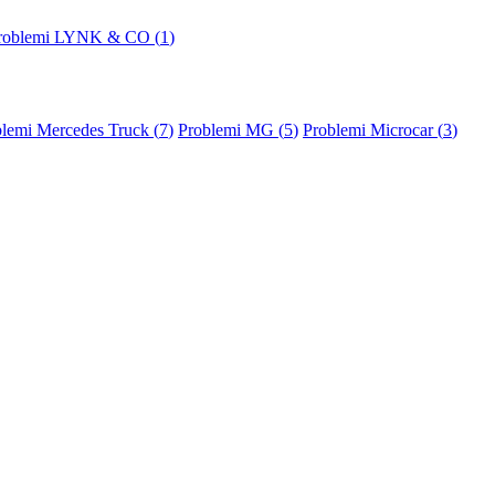
roblemi LYNK & CO (
1
)
lemi Mercedes Truck (
7
)
Problemi MG (
5
)
Problemi Microcar (
3
)