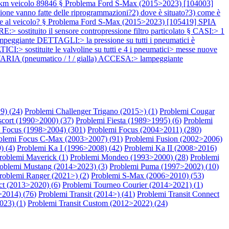
> km veicolo 89846 §
Problema Ford S-Max (2015>2023) [104003]
no fatte delle riprogrammazioni?2) dove è situato?3) come è
re al veicolo? §
Problema Ford S-Max (2015>2023) [105419] SPIA
uito il sensore contropressione filtro particolato § CASI:> 1
eggiante DETTAGLI:> la pressione su tutti i pneumatici è
tituite le valvoline su tutti e 4 i pneumatici> messe nuove
 AVARIA (pneumatico / ! / gialla) ACCESA:> lampeggiante
9) (
24
)
Problemi Challenger Trigano (2015>) (
1
)
Problemi Cougar
scort (1990>2000) (
37
)
Problemi Fiesta (1989>1995) (
6
)
Problemi
 Focus (1998>2004) (
301
)
Problemi Focus (2004>2011) (
280
)
blemi Focus C-Max (2003>2007) (
91
)
Problemi Fusion (2002>2006)
) (
4
)
Problemi Ka I (1996>2008) (
42
)
Problemi Ka II (2008>2016)
roblemi Maverick (
1
)
Problemi Mondeo (1993>2000) (
28
)
Problemi
oblemi Mustang (2014>2023) (
3
)
Problemi Puma (1997>2002) (
10
)
roblemi Ranger (2021>) (
2
)
Problemi S-Max (2006>2010) (
53
)
t (2013>2020) (
6
)
Problemi Tourneo Courier (2014>2021) (
1
)
>2014) (
76
)
Problemi Transit (2014>) (
41
)
Problemi Transit Connect
023) (
1
)
Problemi Transit Custom (2012>2022) (
24
)