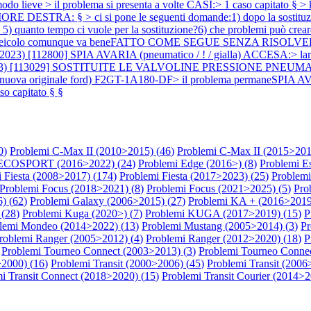
 modo lieve > il problema si presenta a volte CASI:> 1 caso capitato § 
 > ci si pone le seguenti domande:1) dopo la sostituzione van
? § 5) quanto tempo ci vuole per la sostituzione?6) che problemi può crea
colo comunque va beneFATTO COME SEGUE SENZA RISOLVERE:> sostit
023) [112800] SPIA AVARIA (pneumatico / ! / gialla) ACCESA:> lamp
3) [113029] SOSTITUITE LE VALVOLINE PRESSIONE PNEUMATICI:> sos
matici nuova originale ford) F2GT-1A180-DF> il problema permaneSPIA
so capitato § §
0
)
Problemi C-Max II (2010>2015) (
46
)
Problemi C-Max II (2015>201
 ECOSPORT (2016>2022) (
24
)
Problemi Edge (2016>) (
8
)
Problemi E
 Fiesta (2008>2017) (
174
)
Problemi Fiesta (2017>2023) (
25
)
Problemi
Problemi Focus (2018>2021) (
8
)
Problemi Focus (2021>2025) (
5
)
Pro
) (
62
)
Problemi Galaxy (2006>2015) (
27
)
Problemi KA + (2016>2019
(
28
)
Problemi Kuga (2020>) (
7
)
Problemi KUGA (2017>2019) (
15
)
P
lemi Mondeo (2014>2022) (
13
)
Problemi Mustang (2005>2014) (
3
)
Pr
roblemi Ranger (2005>2012) (
4
)
Problemi Ranger (2012>2020) (
18
)
P
Problemi Tourneo Connect (2003>2013) (
3
)
Problemi Tourneo Connec
>2000) (
16
)
Problemi Transit (2000>2006) (
45
)
Problemi Transit (2006
i Transit Connect (2018>2020) (
15
)
Problemi Transit Courier (2014>2