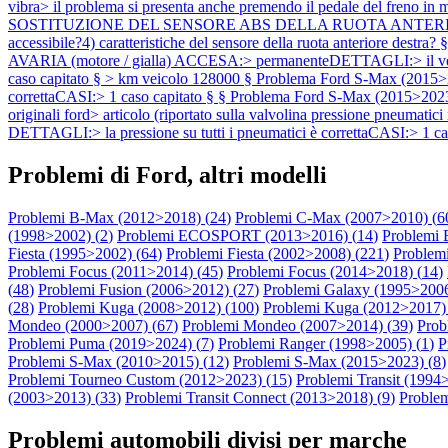
vibra> il problema si presenta anche premendo il pedale del freno in
SOSTITUZIONE DEL SENSORE ABS DELLA RUOTA ANTERIORE DESTRA: §
accessibile?4) caratteristiche del sensore della ruota anteriore destra
AVARIA (motore / gialla) ACCESA:> permanenteDETTAGLI:> il vei
caso capitato § > km veicolo 128000 §
Problema Ford S-Max (2015>2
correttaCASI:> 1 caso capitato § §
Problema Ford S-Max (2015>202
originali ford> articolo (riportato sulla valvolina pressione pneu
DETTAGLI:> la pressione su tutti i pneumatici è correttaCASI:> 1 ca
Problemi di Ford, altri modelli
Problemi B-Max (2012>2018) (
24
)
Problemi C-Max (2007>2010) (
6
(1998>2002) (
2
)
Problemi ECOSPORT (2013>2016) (
14
)
Problemi
Fiesta (1995>2002) (
64
)
Problemi Fiesta (2002>2008) (
221
)
Problemi
Problemi Focus (2011>2014) (
45
)
Problemi Focus (2014>2018) (
14
)
(
48
)
Problemi Fusion (2006>2012) (
27
)
Problemi Galaxy (1995>2006
(
28
)
Problemi Kuga (2008>2012) (
100
)
Problemi Kuga (2012>2017) 
Mondeo (2000>2007) (
67
)
Problemi Mondeo (2007>2014) (
39
)
Prob
Problemi Puma (2019>2024) (
7
)
Problemi Ranger (1998>2005) (
1
)
P
Problemi S-Max (2010>2015) (
12
)
Problemi S-Max (2015>2023) (
8
)
Problemi Tourneo Custom (2012>2023) (
15
)
Problemi Transit (1994
(2003>2013) (
33
)
Problemi Transit Connect (2013>2018) (
9
)
Problem
Problemi automobili divisi per marche