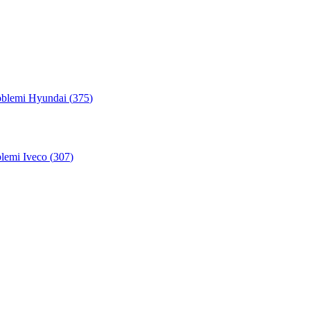
oblemi Hyundai (
375
)
lemi Iveco (
307
)