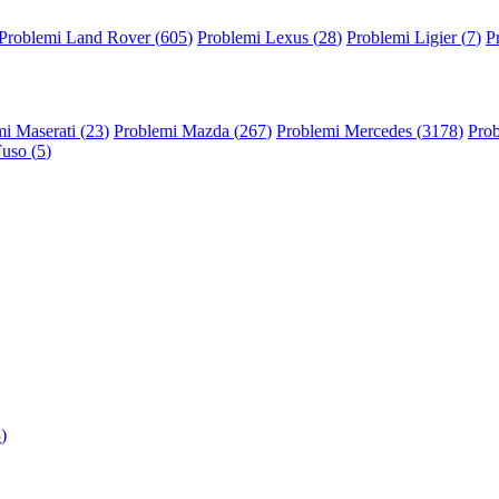
Problemi Land Rover (
605
)
Problemi Lexus (
28
)
Problemi Ligier (
7
)
P
i Maserati (
23
)
Problemi Mazda (
267
)
Problemi Mercedes (
3178
)
Prob
Fuso (
5
)
3
)