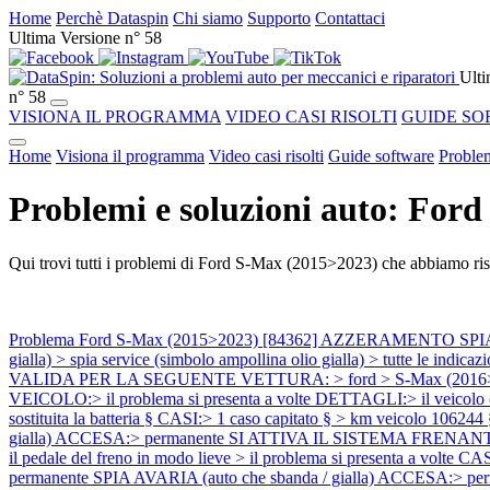
Home
Perchè Dataspin
Chi siamo
Supporto
Contattaci
Ultima Versione n° 58
Ulti
n° 58
VISIONA IL PROGRAMMA
VIDEO CASI RISOLTI
GUIDE SO
Home
Visiona il programma
Video casi risolti
Guide software
Problem
Problemi e soluzioni auto: For
Qui trovi tutti i problemi di Ford S-Max (2015>2023) che abbiamo risc
Problema Ford S-Max (2015>2023) [84362] AZZERAMENTO SPIA SER
gialla) > spia service (simbolo ampollina olio gialla) > tutte le indic
VALIDA PER LA SEGUENTE VETTURA: > ford > S-Max (2016>) > 2
VEICOLO:> il problema si presenta a volte DETTAGLI:> il veico
sostituita la batteria § CASI:> 1 caso capitato § > km veicolo 106244
gialla) ACCESA:> permanente SI ATTIVA IL SISTEMA FRENANTE ABS:> p
il pedale del freno in modo lieve > il problema si presenta a volte C
permanente SPIA AVARIA (auto che sbanda / gialla) ACCESA:> perm