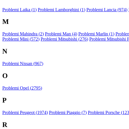
Problemi Laika (
1
)
Problemi Lamborghini (
1
)
Problemi Lancia (
974
)
M
Problemi Mahindra (
2
)
Problemi Man (
4
)
Problemi Marlin (
1
)
Problem
Problemi Mini (
572
)
Problemi Mitsubishi (
276
)
Problemi Mitsubishi 
N
Problemi Nissan (
967
)
O
Problemi Opel (
2795
)
P
Problemi Peugeot (
1974
)
Problemi Piaggio (
7
)
Problemi Porsche (
12
R