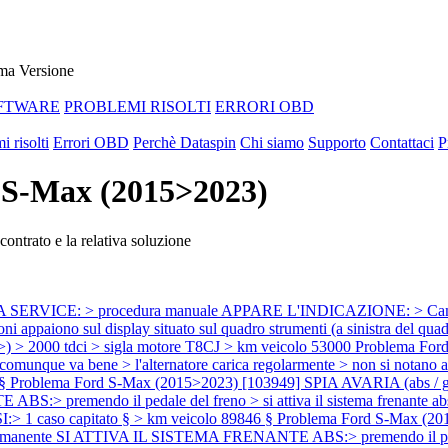
ma Versione
FTWARE
PROBLEMI RISOLTI
ERRORI OBD
i risolti
Errori OBD
Perchè Dataspin
Chi siamo
Supporto
Contattaci
P
d S-Max (2015>2023)
ontrato e la relativa soluzione
VICE: > procedura manuale APPARE L'INDICAZIONE: > Cambiare su
azioni appaiono sul display situato sul quadro strumenti (a sinistra del
000 tdci > sigla motore T8CJ > km veicolo 53000
Problema Fo
lo comunque va bene > l'alternatore carica regolarmente > non s
 §
Problema Ford S-Max (2015>2023) [103949] SPIA AVARIA (abs / g
remendo il pedale del freno > si attiva il sistema frenante abs> i
ASI:> 1 caso capitato § > km veicolo 89846 §
Problema Ford S-Max (20
anente SI ATTIVA IL SISTEMA FRENANTE ABS:> premendo il pedale del 