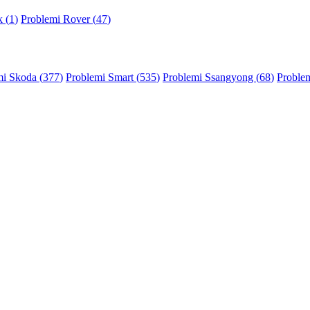
 (
1
)
Problemi Rover (
47
)
mi Skoda (
377
)
Problemi Smart (
535
)
Problemi Ssangyong (
68
)
Problem