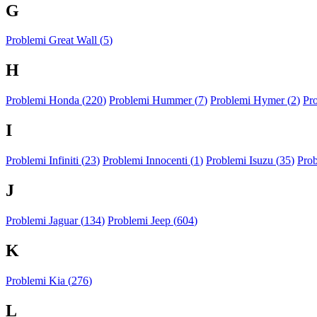
G
Problemi Great Wall (
5
)
H
Problemi Honda (
220
)
Problemi Hummer (
7
)
Problemi Hymer (
2
)
Pr
I
Problemi Infiniti (
23
)
Problemi Innocenti (
1
)
Problemi Isuzu (
35
)
Prob
J
Problemi Jaguar (
134
)
Problemi Jeep (
604
)
K
Problemi Kia (
276
)
L