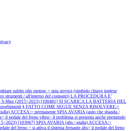
rivacy
bito olio motore > spia service (simbolo chiave inglese
 quadro strumenti / all'interno del contagiri) LA PROCEDURA E'
rd S-Max (2015>2023) [100481] SI SCARICA LA BATTERIA DEL
i notano assorbimenti § FATTO COME SEGUE SENZA RISOLVERE:>
ialla) ACCESA:> permanente SPIA AVARIA (auto che sbanda /
l pedale del freno vibra> il problema si presenta anche premendo
15>2023) [103967] SPIA AVARIA (abs / gialla) ACCESA:>
freno > si attiva il sistema frenante abs> il pedale del freno