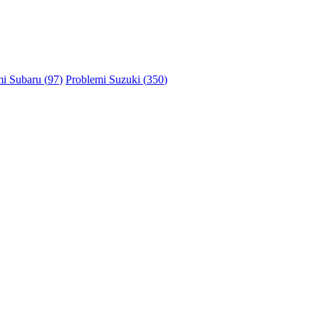
i Subaru (
97
)
Problemi Suzuki (
350
)