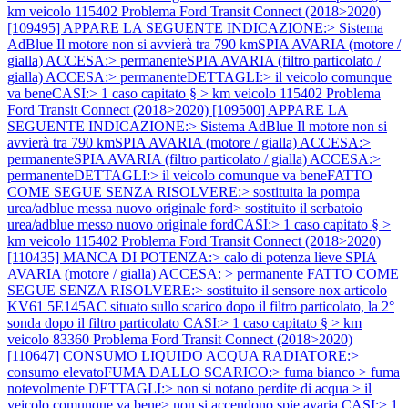
km veicolo 115402
Problema Ford Transit Connect (2018>2020)
[109495] APPARE LA SEGUENTE INDICAZIONE:> Sistema
AdBlue Il motore non si avvierà tra 790 kmSPIA AVARIA (motore /
gialla) ACCESA:> permanenteSPIA AVARIA (filtro particolato /
gialla) ACCESA:> permanenteDETTAGLI:> il veicolo comunque
va beneCASI:> 1 caso capitato § > km veicolo 115402
Problema
Ford Transit Connect (2018>2020) [109500] APPARE LA
SEGUENTE INDICAZIONE:> Sistema AdBlue Il motore non si
avvierà tra 790 kmSPIA AVARIA (motore / gialla) ACCESA:>
permanenteSPIA AVARIA (filtro particolato / gialla) ACCESA:>
permanenteDETTAGLI:> il veicolo comunque va beneFATTO
COME SEGUE SENZA RISOLVERE:> sostituita la pompa
urea/adblue messa nuovo originale ford> sostituito il serbatoio
urea/adblue messo nuovo originale fordCASI:> 1 caso capitato § >
km veicolo 115402
Problema Ford Transit Connect (2018>2020)
[110435] MANCA DI POTENZA:> calo di potenza lieve SPIA
AVARIA (motore / gialla) ACCESA: > permanente FATTO COME
SEGUE SENZA RISOLVERE:> sostituito il sensore nox articolo
KV61 5E145AC situato sullo scarico dopo il filtro particolato, la 2°
sonda dopo il filtro particolato CASI:> 1 caso capitato § > km
veicolo 83360
Problema Ford Transit Connect (2018>2020)
[110647] CONSUMO LIQUIDO ACQUA RADIATORE:>
consumo elevatoFUMA DALLO SCARICO:> fuma bianco > fuma
notevolmente DETTAGLI:> non si notano perdite di acqua > il
veicolo comunque va bene> non si accendono spie avaria CASI:> 1