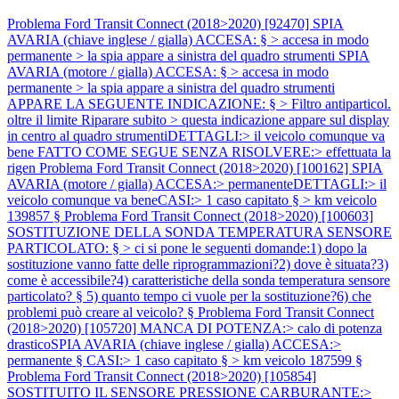
Problema Ford Transit Connect (2018>2020) [92470] SPIA
AVARIA (chiave inglese / gialla) ACCESA: § > accesa in modo
permanente > la spia appare a sinistra del quadro strumenti SPIA
AVARIA (motore / gialla) ACCESA: § > accesa in modo
permanente > la spia appare a sinistra del quadro strumenti
APPARE LA SEGUENTE INDICAZIONE: § > Filtro antiparticol.
oltre il limite Riparare subito > questa indicazione appare sul display
in centro al quadro strumentiDETTAGLI:> il veicolo comunque va
bene FATTO COME SEGUE SENZA RISOLVERE:> effettuata la
rigen
Problema Ford Transit Connect (2018>2020) [100162] SPIA
AVARIA (motore / gialla) ACCESA:> permanenteDETTAGLI:> il
veicolo comunque va beneCASI:> 1 caso capitato § > km veicolo
139857 §
Problema Ford Transit Connect (2018>2020) [100603]
SOSTITUZIONE DELLA SONDA TEMPERATURA SENSORE
PARTICOLATO: § > ci si pone le seguenti domande:1) dopo la
sostituzione vanno fatte delle riprogrammazioni?2) dove è situata?3)
come è accessibile?4) caratteristiche della sonda temperatura sensore
particolato? § 5) quanto tempo ci vuole per la sostituzione?6) che
problemi può creare al veicolo? §
Problema Ford Transit Connect
(2018>2020) [105720] MANCA DI POTENZA:> calo di potenza
drasticoSPIA AVARIA (chiave inglese / gialla) ACCESA:>
permanente § CASI:> 1 caso capitato § > km veicolo 187599 §
Problema Ford Transit Connect (2018>2020) [105854]
SOSTITUITO IL SENSORE PRESSIONE CARBURANTE:>