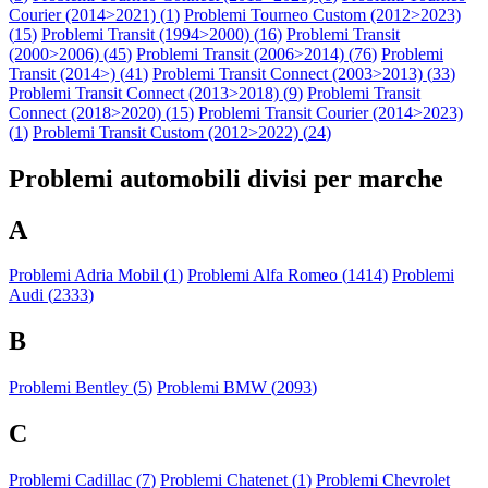
Courier (2014>2021) (
1
)
Problemi Tourneo Custom (2012>2023)
(
15
)
Problemi Transit (1994>2000) (
16
)
Problemi Transit
(2000>2006) (
45
)
Problemi Transit (2006>2014) (
76
)
Problemi
Transit (2014>) (
41
)
Problemi Transit Connect (2003>2013) (
33
)
Problemi Transit Connect (2013>2018) (
9
)
Problemi Transit
Connect (2018>2020) (
15
)
Problemi Transit Courier (2014>2023)
(
1
)
Problemi Transit Custom (2012>2022) (
24
)
Problemi automobili divisi per marche
A
Problemi Adria Mobil (
1
)
Problemi Alfa Romeo (
1414
)
Problemi
Audi (
2333
)
B
Problemi Bentley (
5
)
Problemi BMW (
2093
)
C
Problemi Cadillac (
7
)
Problemi Chatenet (
1
)
Problemi Chevrolet