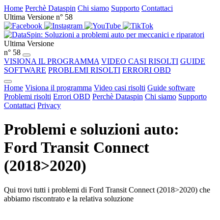
Home
Perchè Dataspin
Chi siamo
Supporto
Contattaci
Ultima Versione n° 58
Ultima Versione
n° 58
VISIONA IL PROGRAMMA
VIDEO CASI RISOLTI
GUIDE
SOFTWARE
PROBLEMI RISOLTI
ERRORI OBD
Home
Visiona il programma
Video casi risolti
Guide software
Problemi risolti
Errori OBD
Perchè Dataspin
Chi siamo
Supporto
Contattaci
Privacy
Problemi e soluzioni auto:
Ford Transit Connect
(2018>2020)
Qui trovi tutti i problemi di Ford Transit Connect (2018>2020) che
abbiamo riscontrato e la relativa soluzione