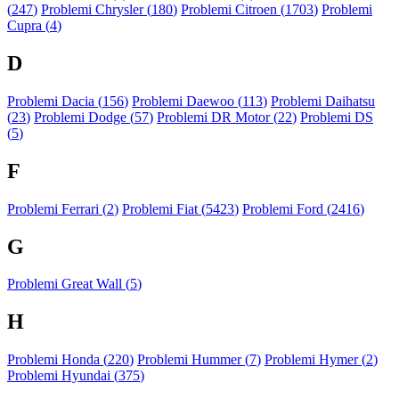
(
247
)
Problemi Chrysler (
180
)
Problemi Citroen (
1703
)
Problemi
Cupra (
4
)
D
Problemi Dacia (
156
)
Problemi Daewoo (
113
)
Problemi Daihatsu
(
23
)
Problemi Dodge (
57
)
Problemi DR Motor (
22
)
Problemi DS
(
5
)
F
Problemi Ferrari (
2
)
Problemi Fiat (
5423
)
Problemi Ford (
2416
)
G
Problemi Great Wall (
5
)
H
Problemi Honda (
220
)
Problemi Hummer (
7
)
Problemi Hymer (
2
)
Problemi Hyundai (
375
)