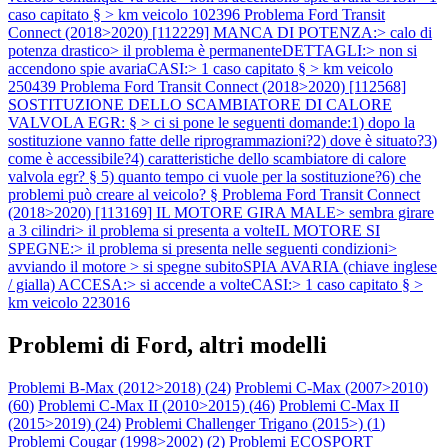
caso capitato § > km veicolo 102396
Problema Ford Transit
Connect (2018>2020) [112229] MANCA DI POTENZA:> calo di
potenza drastico> il problema è permanenteDETTAGLI:> non si
accendono spie avariaCASI:> 1 caso capitato § > km veicolo
250439
Problema Ford Transit Connect (2018>2020) [112568]
SOSTITUZIONE DELLO SCAMBIATORE DI CALORE
VALVOLA EGR: § > ci si pone le seguenti domande:1) dopo la
sostituzione vanno fatte delle riprogrammazioni?2) dove è situato?3)
come è accessibile?4) caratteristiche dello scambiatore di calore
valvola egr? § 5) quanto tempo ci vuole per la sostituzione?6) che
problemi può creare al veicolo? §
Problema Ford Transit Connect
(2018>2020) [113169] IL MOTORE GIRA MALE> sembra girare
a 3 cilindri> il problema si presenta a volteIL MOTORE SI
SPEGNE:> il problema si presenta nelle seguenti condizioni>
avviando il motore > si spegne subitoSPIA AVARIA (chiave inglese
/ gialla) ACCESA:> si accende a volteCASI:> 1 caso capitato § >
km veicolo 223016
Problemi di Ford, altri modelli
Problemi B-Max (2012>2018) (
24
)
Problemi C-Max (2007>2010)
(
60
)
Problemi C-Max II (2010>2015) (
46
)
Problemi C-Max II
(2015>2019) (
24
)
Problemi Challenger Trigano (2015>) (
1
)
Problemi Cougar (1998>2002) (
2
)
Problemi ECOSPORT