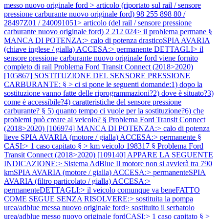
messo nuovo originale ford > articolo (riportato sul rail / sensore
pressione carburante nuovo originale ford) 98 255 898 80 /
28497Z01 / 240091051> articolo (del rail / sensore pressione
carburante nuovo originale ford) 2 212 024> il problema permane §
MANCA DI POTENZA:> calo di potenza drasticoSPIA AVARIA
(chiave inglese / gialla) ACCESA:> permanente DETTAGLI> il
sensore pressione carburante nuovo originale ford viene fornito
completo di rail
Problema Ford Transit Connect (2018>2020)
[105867] SOSTITUZIONE DEL SENSORE PRESSIONE
CARBURANTE: § > ci si pone le seguenti domande:1) dopo la
sostituzione vanno fatte delle riprogrammazioni?2) dove è situato?3)
come è accessibile?4) caratteristiche del sensore pressione
carburante? § 5) quanto tempo ci vuole per la sostituzione?6) che
problemi può creare al veicolo? §
Problema Ford Transit Connect
(2018>2020) [106974] MANCA DI POTENZA:> calo di potenza
lieve SPIA AVARIA (motore / gialla) ACCESA:> permanente §
CASI:> 1 caso capitato § > km veicolo 198317 §
Problema Ford
Transit Connect (2018>2020) [109140] APPARE LA SEGUENTE
INDICAZIONE:> Sistema AdBlue Il motore non si avvierà tra 790
kmSPIA AVARIA (motore / gialla) ACCESA:> permanenteSPIA
AVARIA (filtro particolato / gialla) ACCESA:>
permanenteDETTAGLI:> il veicolo comunque va beneFATTO
COME SEGUE SENZA RISOLVERE:> sostituita la pompa
urea/adblue messa nuovo originale ford> sostituito il serbatoio
urea/adblue messo nuovo originale fordCASI:> 1 caso capitato § >