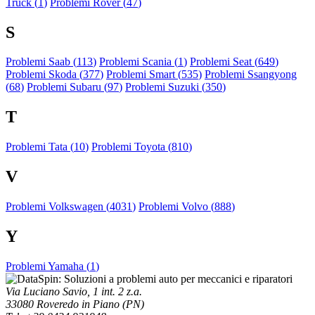
Truck (
1
)
Problemi Rover (
47
)
S
Problemi Saab (
113
)
Problemi Scania (
1
)
Problemi Seat (
649
)
Problemi Skoda (
377
)
Problemi Smart (
535
)
Problemi Ssangyong
(
68
)
Problemi Subaru (
97
)
Problemi Suzuki (
350
)
T
Problemi Tata (
10
)
Problemi Toyota (
810
)
V
Problemi Volkswagen (
4031
)
Problemi Volvo (
888
)
Y
Problemi Yamaha (
1
)
Via Luciano Savio, 1 int. 2 z.a.
33080 Roveredo in Piano (PN)