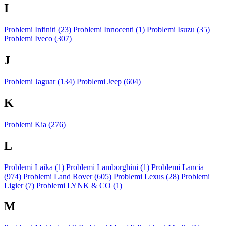
I
Problemi Infiniti (
23
)
Problemi Innocenti (
1
)
Problemi Isuzu (
35
)
Problemi Iveco (
307
)
J
Problemi Jaguar (
134
)
Problemi Jeep (
604
)
K
Problemi Kia (
276
)
L
Problemi Laika (
1
)
Problemi Lamborghini (
1
)
Problemi Lancia
(
974
)
Problemi Land Rover (
605
)
Problemi Lexus (
28
)
Problemi
Ligier (
7
)
Problemi LYNK & CO (
1
)
M