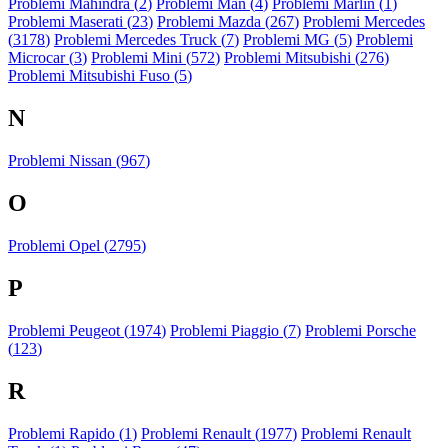
Problemi Mahindra (
2
)
Problemi Man (
4
)
Problemi Marlin (
1
)
Problemi Maserati (
23
)
Problemi Mazda (
267
)
Problemi Mercedes
(
3178
)
Problemi Mercedes Truck (
7
)
Problemi MG (
5
)
Problemi
Microcar (
3
)
Problemi Mini (
572
)
Problemi Mitsubishi (
276
)
Problemi Mitsubishi Fuso (
5
)
N
Problemi Nissan (
967
)
O
Problemi Opel (
2795
)
P
Problemi Peugeot (
1974
)
Problemi Piaggio (
7
)
Problemi Porsche
(
123
)
R
Problemi Rapido (
1
)
Problemi Renault (
1977
)
Problemi Renault