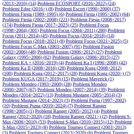
(2013>2016) (
14
)
Problemi ECOSPORT (2016>2022) (
24
)
Problemi Edge (2016>) (
8
)
Problemi Escort (1990>2000) (
37
)
Problemi Fiesta (1989>1995) (
6
)
Problemi Fiesta (1995>2002) (
64
)
Problemi Fiesta (2002>2008) (
221
)
Problemi Fiesta (2008>2017)
(
174
)
Problemi Fiesta (2017>2023) (
25
)
Problemi Focus
(1998>2004) (
301
)
Problemi Focus (2004>2011) (
280
)
Problemi
Focus (2011>2014) (
45
)
Problemi Focus (2014>2018) (
14
)
Problemi Focus (2018>2021) (
8
)
Problemi Focus (2021>2025) (
5
)
Problemi Focus C-Max (2003>2007) (
91
)
Problemi Fusion
(2002>2006) (
48
)
Problemi Fusion (2006>2012) (
27
)
Problemi
Galaxy (1995>2006) (
62
)
Problemi Galaxy (2006>2015) (
27
)
Problemi KA + (2016>2019) (
4
)
Problemi Ka I (1996>2008) (
42
)
Problemi Ka II (2008>2016) (
28
)
Problemi Kuga (2008>2012)
(
100
)
Problemi Kuga (2012>2017) (
28
)
Problemi Kuga (2020>) (
7
)
Problemi KUGA (2017>2019) (
15
)
Problemi Maverick (
1
)
Problemi Mondeo (1993>2000) (
28
)
Problemi Mondeo
(2000>2007) (
67
)
Problemi Mondeo (2007>2014) (
39
)
Problemi
Mondeo (2014>2022) (
13
)
Problemi Mustang (2005>2014) (
3
)
Problemi Mustang (2014>2023) (
3
)
Problemi Puma (1997>2002)
(
10
)
Problemi Puma (2019>2024) (
7
)
Problemi Ranger
(1998>2005) (
1
)
Problemi Ranger (2005>2012) (
4
)
Problemi
Ranger (2012>2020) (
18
)
Problemi Ranger (2021>) (
2
)
Problemi S-
Max (2006>2010) (
53
)
Problemi S-Max (2010>2015) (
12
)
Problemi
S-Max (2015>2023) (
8
)
Problemi Tourneo Connect (2003>2013)
(
3
)
Problemi Tourneo Connect (2013>2020) (
6
)
Problemi Tourneo