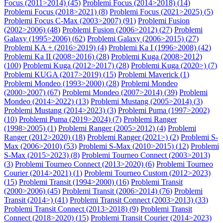
Focus (2011>2014) (
45
)
Problemi Focus (2014>2018) (
14
)
Problemi Focus (2018>2021) (
8
)
Problemi Focus (2021>2025) (
5
)
Problemi Focus C-Max (2003>2007) (
91
)
Problemi Fusion
(2002>2006) (
48
)
Problemi Fusion (2006>2012) (
27
)
Problemi
Galaxy (1995>2006) (
62
)
Problemi Galaxy (2006>2015) (
27
)
Problemi KA + (2016>2019) (
4
)
Problemi Ka I (1996>2008) (
42
)
Problemi Ka II (2008>2016) (
28
)
Problemi Kuga (2008>2012)
(
100
)
Problemi Kuga (2012>2017) (
28
)
Problemi Kuga (2020>) (
7
)
Problemi KUGA (2017>2019) (
15
)
Problemi Maverick (
1
)
Problemi Mondeo (1993>2000) (
28
)
Problemi Mondeo
(2000>2007) (
67
)
Problemi Mondeo (2007>2014) (
39
)
Problemi
Mondeo (2014>2022) (
13
)
Problemi Mustang (2005>2014) (
3
)
Problemi Mustang (2014>2023) (
3
)
Problemi Puma (1997>2002)
(
10
)
Problemi Puma (2019>2024) (
7
)
Problemi Ranger
(1998>2005) (
1
)
Problemi Ranger (2005>2012) (
4
)
Problemi
Ranger (2012>2020) (
18
)
Problemi Ranger (2021>) (
2
)
Problemi S-
Max (2006>2010) (
53
)
Problemi S-Max (2010>2015) (
12
)
Problemi
S-Max (2015>2023) (
8
)
Problemi Tourneo Connect (2003>2013)
(
3
)
Problemi Tourneo Connect (2013>2020) (
6
)
Problemi Tourneo
Courier (2014>2021) (
1
)
Problemi Tourneo Custom (2012>2023)
(
15
)
Problemi Transit (1994>2000) (
16
)
Problemi Transit
(2000>2006) (
45
)
Problemi Transit (2006>2014) (
76
)
Problemi
Transit (2014>) (
41
)
Problemi Transit Connect (2003>2013) (
33
)
Problemi Transit Connect (2013>2018) (
9
)
Problemi Transit
Connect (2018>2020) (
15
)
Problemi Transit Courier (2014>2023)