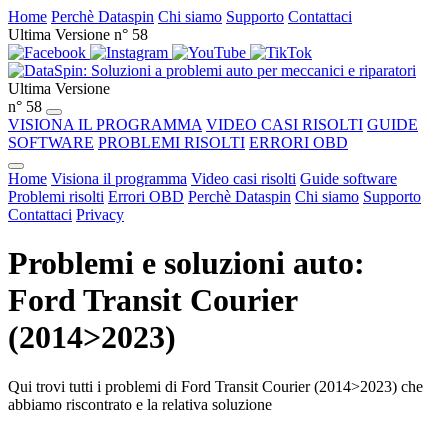
Home
Perchè Dataspin
Chi siamo
Supporto
Contattaci
Ultima Versione n° 58
Ultima Versione
n° 58
VISIONA IL PROGRAMMA
VIDEO CASI RISOLTI
GUIDE
SOFTWARE
PROBLEMI RISOLTI
ERRORI OBD
Home
Visiona il programma
Video casi risolti
Guide software
Problemi risolti
Errori OBD
Perchè Dataspin
Chi siamo
Supporto
Contattaci
Privacy
Problemi e soluzioni auto:
Ford Transit Courier
(2014>2023)
Qui trovi tutti i problemi di Ford Transit Courier (2014>2023) che
abbiamo riscontrato e la relativa soluzione