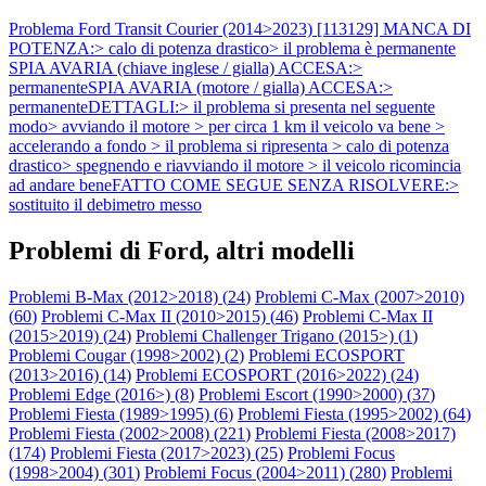
Problema Ford Transit Courier (2014>2023) [113129] MANCA DI
POTENZA:> calo di potenza drastico> il problema è permanente
SPIA AVARIA (chiave inglese / gialla) ACCESA:>
permanenteSPIA AVARIA (motore / gialla) ACCESA:>
permanenteDETTAGLI:> il problema si presenta nel seguente
modo> avviando il motore > per circa 1 km il veicolo va bene >
accelerando a fondo > il problema si ripresenta > calo di potenza
drastico> spegnendo e riavviando il motore > il veicolo ricomincia
ad andare beneFATTO COME SEGUE SENZA RISOLVERE:>
sostituito il debimetro messo
Problemi di Ford, altri modelli
Problemi B-Max (2012>2018) (
24
)
Problemi C-Max (2007>2010)
(
60
)
Problemi C-Max II (2010>2015) (
46
)
Problemi C-Max II
(2015>2019) (
24
)
Problemi Challenger Trigano (2015>) (
1
)
Problemi Cougar (1998>2002) (
2
)
Problemi ECOSPORT
(2013>2016) (
14
)
Problemi ECOSPORT (2016>2022) (
24
)
Problemi Edge (2016>) (
8
)
Problemi Escort (1990>2000) (
37
)
Problemi Fiesta (1989>1995) (
6
)
Problemi Fiesta (1995>2002) (
64
)
Problemi Fiesta (2002>2008) (
221
)
Problemi Fiesta (2008>2017)
(
174
)
Problemi Fiesta (2017>2023) (
25
)
Problemi Focus
(1998>2004) (
301
)
Problemi Focus (2004>2011) (
280
)
Problemi