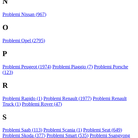
N
Problemi Nissan (
967
)
O
Problemi Opel (
2795
)
P
Problemi Peugeot (
1974
)
Problemi Piaggio (
7
)
Problemi Porsche
(
123
)
R
Problemi Rapido (
1
)
Problemi Renault (
1977
)
Problemi Renault
Truck (
1
)
Problemi Rover (
47
)
S
Problemi Saab (
113
)
Problemi Scania (
1
)
Problemi Seat (
649
)
Problemi Skoda (
377
)
Problemi Smart (
535
)
Problemi Ssangyong