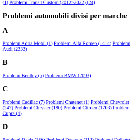
(
1
)
Problemi Transit Custom (2012>2022) (
24
)
Problemi automobili divisi per marche
A
Problemi Adria Mobil (
1
)
Problemi Alfa Romeo (
1414
)
Problemi
Audi (
2333
)
B
Problemi Bentley (
5
)
Problemi BMW (
2093
)
C
Problemi Cadillac (
7
)
Problemi Chatenet (
1
)
Problemi Chevrolet
(
247
)
Problemi Chrysler (
180
)
Problemi Citroen (
1703
)
Problemi
Cupra (
4
)
D
Problemi Dacia (
156
)
Problemi Daewoo (
113
)
Problemi Daihatsu