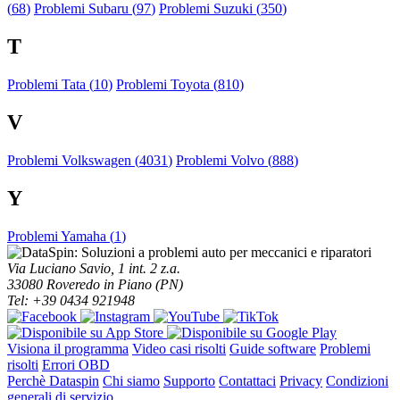
(
68
)
Problemi Subaru (
97
)
Problemi Suzuki (
350
)
T
Problemi Tata (
10
)
Problemi Toyota (
810
)
V
Problemi Volkswagen (
4031
)
Problemi Volvo (
888
)
Y
Problemi Yamaha (
1
)
Via Luciano Savio, 1 int. 2 z.a.
33080 Roveredo in Piano (PN)
Tel: +39 0434 921948
Visiona il programma
Video casi risolti
Guide software
Problemi
risolti
Errori OBD
Perchè Dataspin
Chi siamo
Supporto
Contattaci
Privacy
Condizioni
generali di servizio