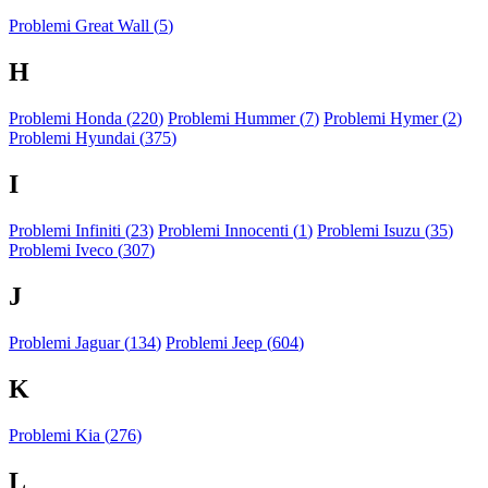
Problemi Great Wall (
5
)
H
Problemi Honda (
220
)
Problemi Hummer (
7
)
Problemi Hymer (
2
)
Problemi Hyundai (
375
)
I
Problemi Infiniti (
23
)
Problemi Innocenti (
1
)
Problemi Isuzu (
35
)
Problemi Iveco (
307
)
J
Problemi Jaguar (
134
)
Problemi Jeep (
604
)
K
Problemi Kia (
276
)
L