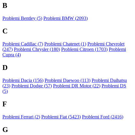
B
Problemi Bentley (
5
)
Problemi BMW (
2093
)
C
Problemi Cadillac (
7
)
Problemi Chatenet (
1
)
Problemi Chevrolet
(
247
)
Problemi Chrysler (
180
)
Problemi Citroen (
1703
)
Problemi
Cupra (
4
)
D
Problemi Dacia (
156
)
Problemi Daewoo (
113
)
Problemi Daihatsu
(
23
)
Problemi Dodge (
57
)
Problemi DR Motor (
22
)
Problemi DS
(
5
)
F
Problemi Ferrari (
2
)
Problemi Fiat (
5423
)
Problemi Ford (
2416
)
G