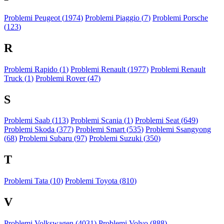
Problemi Peugeot (
1974
)
Problemi Piaggio (
7
)
Problemi Porsche
(
123
)
R
Problemi Rapido (
1
)
Problemi Renault (
1977
)
Problemi Renault
Truck (
1
)
Problemi Rover (
47
)
S
Problemi Saab (
113
)
Problemi Scania (
1
)
Problemi Seat (
649
)
Problemi Skoda (
377
)
Problemi Smart (
535
)
Problemi Ssangyong
(
68
)
Problemi Subaru (
97
)
Problemi Suzuki (
350
)
T
Problemi Tata (
10
)
Problemi Toyota (
810
)
V
Problemi Volkswagen (
4031
)
Problemi Volvo (
888
)