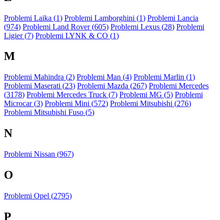
Problemi Laika (
1
)
Problemi Lamborghini (
1
)
Problemi Lancia
(
974
)
Problemi Land Rover (
605
)
Problemi Lexus (
28
)
Problemi
Ligier (
7
)
Problemi LYNK & CO (
1
)
M
Problemi Mahindra (
2
)
Problemi Man (
4
)
Problemi Marlin (
1
)
Problemi Maserati (
23
)
Problemi Mazda (
267
)
Problemi Mercedes
(
3178
)
Problemi Mercedes Truck (
7
)
Problemi MG (
5
)
Problemi
Microcar (
3
)
Problemi Mini (
572
)
Problemi Mitsubishi (
276
)
Problemi Mitsubishi Fuso (
5
)
N
Problemi Nissan (
967
)
O
Problemi Opel (
2795
)
P