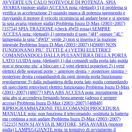
AVVERTE UN CALO NOTEVOLE DI POTENZA, SPIA
AVARIA (motore gialla) ACCESA nota: (dettagli) 1) il problema si
verifica in accelerazione 2) quando manca di potenza spegnendo e
riavviando il motore il veicolo ricomincia ad andare bene e si spegne
la spia avaria (motore gialla)
Problema Isuzu D-Max (2003>2007)
[33754] SPIA TRAZIONE (check 4WD rossa) SEMPRE
ACCESA nota: (dettagli) 1) premendo il tasto "4H" oppure "4L"
lampeggia la spia "4WD" verde 2) non si inserisce la trazione
integrale
Problema Isuzu D-Max (2003>2007) [45600] NON
FUNZIONANO PIU` TUTTI E 4 I VETRI ELETTRICI
COMANDANDOLI DALLA PULSANTIERA DELLA PORTA
LATO GUIDA nota: (dettagli) 1) dai comandi sulla porta lato guida
non si riescono piu` a bloccare i 2 vetri elettrici posteriori 2) i vetri
elettrici delle seguenti porte > anteriore destra > posteriore sinistra >
posteriore destra comandandoli da ogni singola porta funzionano
regolarmente 3) dalla pulsantiera della porta lato guida comandando
gli specchietti retrovisori elettrici funzionano
Problema Isuzu D-Max
(2003>2007) [48077] SPIA ABS ACCESA nota: inizialmente la
spia abs si accendeva frenando bruscamente (adesso è sempre
accesa)
Problema Isuzu D-Max (2003>2007) [48848]
RIPROGRAMMAZIONE TELECOMANDI PROCEDURA
MANUALE nota: non funziona il telecomando, sostituita la batteria
ma continua a non andare
Problema Isuzu D-Max (2003>2007)
[52215] NON SI AVVIA IL MOTORE, SPIA AVARIA (motore
gialla) LAMPEGGIANTE nota: in tentativo di avviamento il