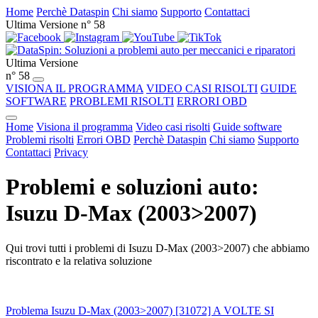
Home
Perchè Dataspin
Chi siamo
Supporto
Contattaci
Ultima Versione n° 58
Ultima Versione
n° 58
VISIONA IL PROGRAMMA
VIDEO CASI RISOLTI
GUIDE
SOFTWARE
PROBLEMI RISOLTI
ERRORI OBD
Home
Visiona il programma
Video casi risolti
Guide software
Problemi risolti
Errori OBD
Perchè Dataspin
Chi siamo
Supporto
Contattaci
Privacy
Problemi e soluzioni auto:
Isuzu D-Max (2003>2007)
Qui trovi tutti i problemi di Isuzu D-Max (2003>2007) che abbiamo
riscontrato e la relativa soluzione
Problema Isuzu D-Max (2003>2007) [31072] A VOLTE SI