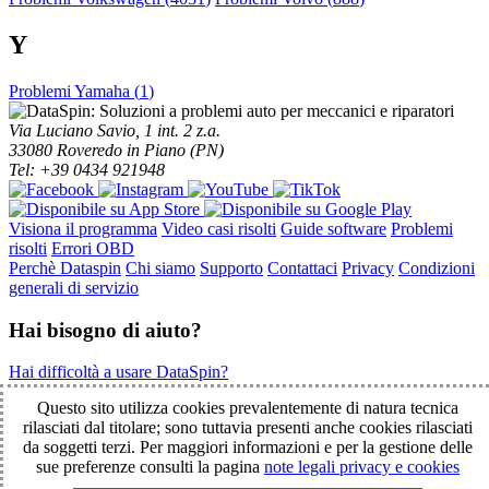
Y
Problemi Yamaha (
1
)
Via Luciano Savio, 1 int. 2 z.a.
33080 Roveredo in Piano (PN)
Tel: +39 0434 921948
Visiona il programma
Video casi risolti
Guide software
Problemi
risolti
Errori OBD
Perchè Dataspin
Chi siamo
Supporto
Contattaci
Privacy
Condizioni
generali di servizio
Hai bisogno di aiuto?
Hai difficoltà a usare DataSpin?
Clicca per la teleassistenza!
Questo sito utilizza cookies prevalentemente di natura tecnica
rilasciati dal titolare; sono tuttavia presenti anche cookies rilasciati
da soggetti terzi. Per maggiori informazioni e per la gestione delle
© 2003-2026 DataSpin è un marchio SpinelCar - Tutti i diritti
sue preferenze consulti la pagina
note legali privacy e cookies
riservati - È vietata la riproduzione anche parziale - Partita IVA