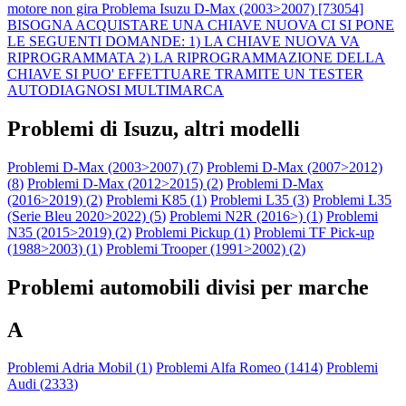
motore non gira
Problema Isuzu D-Max (2003>2007) [73054]
BISOGNA ACQUISTARE UNA CHIAVE NUOVA CI SI PONE
LE SEGUENTI DOMANDE: 1) LA CHIAVE NUOVA VA
RIPROGRAMMATA 2) LA RIPROGRAMMAZIONE DELLA
CHIAVE SI PUO' EFFETTUARE TRAMITE UN TESTER
AUTODIAGNOSI MULTIMARCA
Problemi di Isuzu, altri modelli
Problemi D-Max (2003>2007) (
7
)
Problemi D-Max (2007>2012)
(
8
)
Problemi D-Max (2012>2015) (
2
)
Problemi D-Max
(2016>2019) (
2
)
Problemi K85 (
1
)
Problemi L35 (
3
)
Problemi L35
(Serie Bleu 2020>2022) (
5
)
Problemi N2R (2016>) (
1
)
Problemi
N35 (2015>2019) (
2
)
Problemi Pickup (
1
)
Problemi TF Pick-up
(1988>2003) (
1
)
Problemi Trooper (1991>2002) (
2
)
Problemi automobili divisi per marche
A
Problemi Adria Mobil (
1
)
Problemi Alfa Romeo (
1414
)
Problemi
Audi (
2333
)