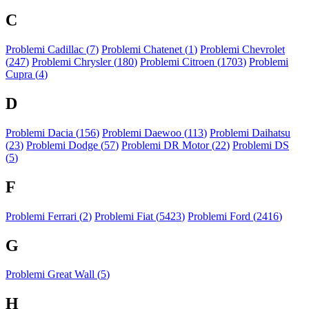
C
Problemi Cadillac (
7
)
Problemi Chatenet (
1
)
Problemi Chevrolet
(
247
)
Problemi Chrysler (
180
)
Problemi Citroen (
1703
)
Problemi
Cupra (
4
)
D
Problemi Dacia (
156
)
Problemi Daewoo (
113
)
Problemi Daihatsu
(
23
)
Problemi Dodge (
57
)
Problemi DR Motor (
22
)
Problemi DS
(
5
)
F
Problemi Ferrari (
2
)
Problemi Fiat (
5423
)
Problemi Ford (
2416
)
G
Problemi Great Wall (
5
)
H