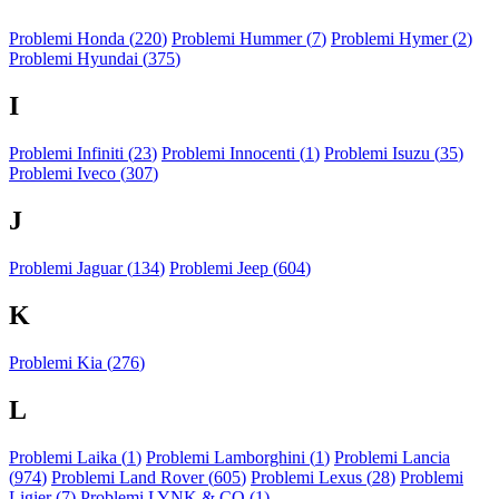
Problemi Honda (
220
)
Problemi Hummer (
7
)
Problemi Hymer (
2
)
Problemi Hyundai (
375
)
I
Problemi Infiniti (
23
)
Problemi Innocenti (
1
)
Problemi Isuzu (
35
)
Problemi Iveco (
307
)
J
Problemi Jaguar (
134
)
Problemi Jeep (
604
)
K
Problemi Kia (
276
)
L
Problemi Laika (
1
)
Problemi Lamborghini (
1
)
Problemi Lancia
(
974
)
Problemi Land Rover (
605
)
Problemi Lexus (
28
)
Problemi
Ligier (
7
)
Problemi LYNK & CO (
1
)