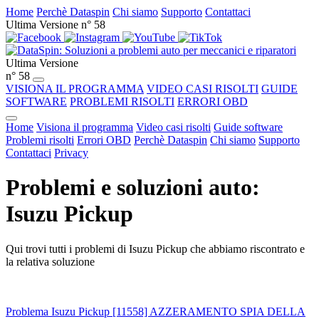
Home
Perchè Dataspin
Chi siamo
Supporto
Contattaci
Ultima Versione n° 58
Ultima Versione
n° 58
VISIONA IL PROGRAMMA
VIDEO CASI RISOLTI
GUIDE
SOFTWARE
PROBLEMI RISOLTI
ERRORI OBD
Home
Visiona il programma
Video casi risolti
Guide software
Problemi risolti
Errori OBD
Perchè Dataspin
Chi siamo
Supporto
Contattaci
Privacy
Problemi e soluzioni auto:
Isuzu Pickup
Qui trovi tutti i problemi di Isuzu Pickup che abbiamo riscontrato e
la relativa soluzione
Problema Isuzu Pickup [11558] AZZERAMENTO SPIA DELLA