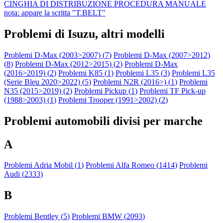
CINGHIA DI DISTRIBUZIONE PROCEDURA MANUALE
nota: appare la scritta "T.BELT"
Problemi di Isuzu, altri modelli
Problemi D-Max (2003>2007) (
7
)
Problemi D-Max (2007>2012)
(
8
)
Problemi D-Max (2012>2015) (
2
)
Problemi D-Max
(2016>2019) (
2
)
Problemi K85 (
1
)
Problemi L35 (
3
)
Problemi L35
(Serie Bleu 2020>2022) (
5
)
Problemi N2R (2016>) (
1
)
Problemi
N35 (2015>2019) (
2
)
Problemi Pickup (
1
)
Problemi TF Pick-up
(1988>2003) (
1
)
Problemi Trooper (1991>2002) (
2
)
Problemi automobili divisi per marche
A
Problemi Adria Mobil (
1
)
Problemi Alfa Romeo (
1414
)
Problemi
Audi (
2333
)
B
Problemi Bentley (
5
)
Problemi BMW (
2093
)