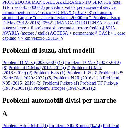
PROCEDURA MANUALE AZZERAMENTO SERVICE note:
1) km veicolo 60000 2) procedura valida per azzerare il service
manualmente sulla: > isuzu > D-MAX (2012>) 3) sul quadro
strumenti appare "distance to replace -20000 km"
Problema Isuzu
D-Max (2012>2015) [95621] MANCA DI POTENZA:> calo di
potenza lieve > il problema si presenta a motore freddo § SPIA
AVARIA (motore / gialla) ACCESA:> permanente § CASI:> 1 caso
capitato § > km veicolo 158154 §
Problemi di Isuzu, altri modelli
Problemi D-Max (2003>2007) (
7
)
Problemi D-Max (2007>2012)
(
8
)
Problemi D-Max (2012>2015) (
2
)
Problemi D-Max
(2016>2019) (
2
)
Problemi K85 (
1
)
Problemi L35 (
3
)
Problemi L35
(Serie Bleu 2020>2022) (
5
)
Problemi N2R (2016>) (
1
)
Problemi
N35 (2015>2019) (
2
)
Problemi Pickup (
1
)
Problemi TF Pick-up
(1988>2003) (
1
)
Problemi Trooper (1991>2002) (
2
)
Problemi automobili divisi per marche
A
Problemi Adria Mobil (
1
)
Problemi Alfa Romeo (
1414
)
Problemi