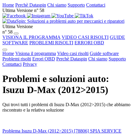
Home
Perchè Dataspin
Chi siamo
Supporto
Contattaci
Ultima Versione n° 58
Ultima Versione
n° 58
VISIONA IL PROGRAMMA
VIDEO CASI RISOLTI
GUIDE
SOFTWARE
PROBLEMI RISOLTI
ERRORI OBD
Home
Visiona il programma
Video casi risolti
Guide software
Problemi risolti
Errori OBD
Perchè Dataspin
Chi siamo
Supporto
Contattaci
Privacy
Problemi e soluzioni auto:
Isuzu D-Max (2012>2015)
Qui trovi tutti i problemi di Isuzu D-Max (2012>2015) che abbiamo
riscontrato e la relativa soluzione
Problema Isuzu D-Max (2012>2015) [78806] SPIA SERVICE