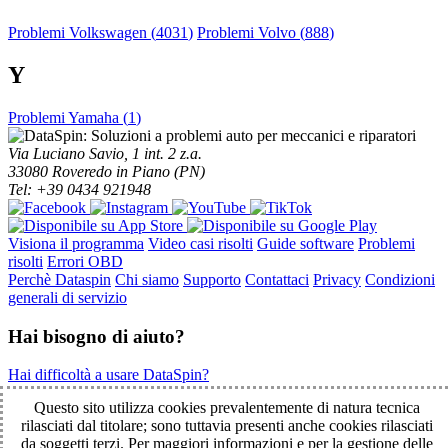
Problemi Volkswagen (
4031
)
Problemi Volvo (
888
)
Y
Problemi Yamaha (
1
)
Via Luciano Savio, 1 int. 2 z.a.
33080 Roveredo in Piano (PN)
Tel: +39 0434 921948
Visiona il programma
Video casi risolti
Guide software
Problemi
risolti
Errori OBD
Perchè Dataspin
Chi siamo
Supporto
Contattaci
Privacy
Condizioni
generali di servizio
Hai bisogno di aiuto?
Hai difficoltà a usare DataSpin?
Clicca per la teleassistenza!
Questo sito utilizza cookies prevalentemente di natura tecnica
rilasciati dal titolare; sono tuttavia presenti anche cookies rilasciati
da soggetti terzi. Per maggiori informazioni e per la gestione delle