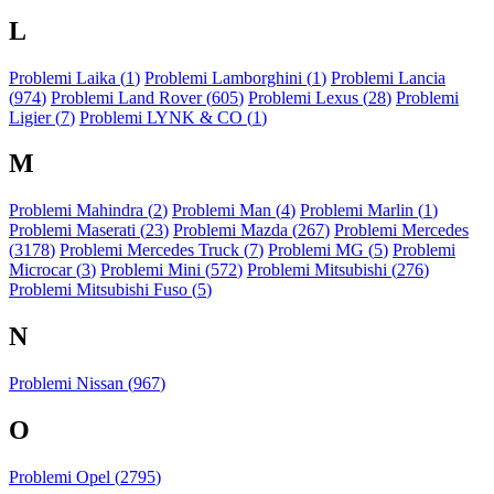
L
Problemi Laika (
1
)
Problemi Lamborghini (
1
)
Problemi Lancia
(
974
)
Problemi Land Rover (
605
)
Problemi Lexus (
28
)
Problemi
Ligier (
7
)
Problemi LYNK & CO (
1
)
M
Problemi Mahindra (
2
)
Problemi Man (
4
)
Problemi Marlin (
1
)
Problemi Maserati (
23
)
Problemi Mazda (
267
)
Problemi Mercedes
(
3178
)
Problemi Mercedes Truck (
7
)
Problemi MG (
5
)
Problemi
Microcar (
3
)
Problemi Mini (
572
)
Problemi Mitsubishi (
276
)
Problemi Mitsubishi Fuso (
5
)
N
Problemi Nissan (
967
)
O
Problemi Opel (
2795
)