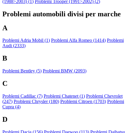
(1988>2003) (
1
)
Problemi Trooper (1991>2002) (
2
)
Problemi automobili divisi per marche
A
Problemi Adria Mobil (
1
)
Problemi Alfa Romeo (
1414
)
Problemi
Audi (
2333
)
B
Problemi Bentley (
5
)
Problemi BMW (
2093
)
C
Problemi Cadillac (
7
)
Problemi Chatenet (
1
)
Problemi Chevrolet
(
247
)
Problemi Chrysler (
180
)
Problemi Citroen (
1703
)
Problemi
Cupra (
4
)
D
Problemi Dacia (
156
)
Problemi Daewoo (
113
)
Problemi Daihatsu