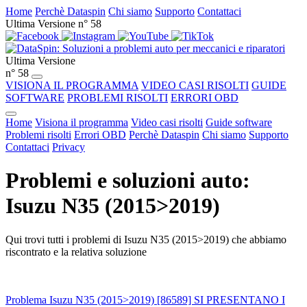
Home
Perchè Dataspin
Chi siamo
Supporto
Contattaci
Ultima Versione n° 58
Ultima Versione
n° 58
VISIONA IL PROGRAMMA
VIDEO CASI RISOLTI
GUIDE
SOFTWARE
PROBLEMI RISOLTI
ERRORI OBD
Home
Visiona il programma
Video casi risolti
Guide software
Problemi risolti
Errori OBD
Perchè Dataspin
Chi siamo
Supporto
Contattaci
Privacy
Problemi e soluzioni auto:
Isuzu N35 (2015>2019)
Qui trovi tutti i problemi di Isuzu N35 (2015>2019) che abbiamo
riscontrato e la relativa soluzione
Problema Isuzu N35 (2015>2019) [86589] SI PRESENTANO I