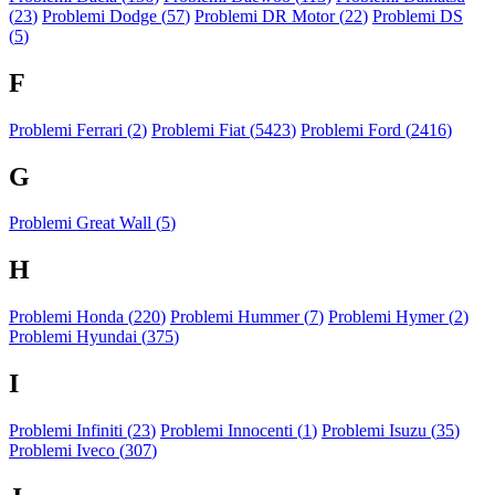
(
23
)
Problemi Dodge (
57
)
Problemi DR Motor (
22
)
Problemi DS
(
5
)
F
Problemi Ferrari (
2
)
Problemi Fiat (
5423
)
Problemi Ford (
2416
)
G
Problemi Great Wall (
5
)
H
Problemi Honda (
220
)
Problemi Hummer (
7
)
Problemi Hymer (
2
)
Problemi Hyundai (
375
)
I
Problemi Infiniti (
23
)
Problemi Innocenti (
1
)
Problemi Isuzu (
35
)
Problemi Iveco (
307
)