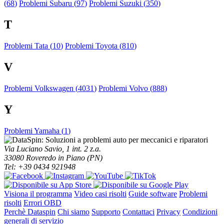
(
68
)
Problemi Subaru (
97
)
Problemi Suzuki (
350
)
T
Problemi Tata (
10
)
Problemi Toyota (
810
)
V
Problemi Volkswagen (
4031
)
Problemi Volvo (
888
)
Y
Problemi Yamaha (
1
)
Via Luciano Savio, 1 int. 2 z.a.
33080 Roveredo in Piano (PN)
Tel: +39 0434 921948
Visiona il programma
Video casi risolti
Guide software
Problemi
risolti
Errori OBD
Perchè Dataspin
Chi siamo
Supporto
Contattaci
Privacy
Condizioni
generali di servizio