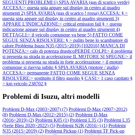
SEGUENTI PROBLEMI:1) SPIA AVARIA (gas di scarico verde)
ACCESA:> questa spia appare sul display in centro al quadro
strumenti 2) SPIA AVARIA (gas di scarico ! rossa) ACCESA: § >
questa spia appare sul display in centro al quadro strumenti 3)
APPARE L'INDICAZIONE:> critical emission fail § > questa
indicazione appare sul display in centro al quadro strumenti 4)
DETTAGLI:> il veicolo comunque va bene 5) FATTO COME
SEGUE SENZA RISOLVERE: § > pulito bene lo scambiatore di
calore
Problema Isuzu N35 (2015>2019) [102016] MANCA DI
POTENZA:> calo di potenza drasticoPERDE COLPI:> il problema
si presenta su strada in accelerazione IL MOTORE SI SPEGNE:> il
problema si presenta su strada in forte accelerazione > il motore
comunque si riavvia subito § SPIA AVARIA (motore / gialla)
ACCESA:> permanente FATTO COME SEGUE SENZA
RISOLVERE:> sostituito il filtro gasolio § CASI:> 1 caso capitato §
> km veicolo 238702 §
Problemi di Isuzu, altri modelli
Problemi D-Max (2003>2007) (
7
)
Problemi D-Max (2007>2012)
(
8
)
Problemi D-Max (2012>2015) (
2
)
Problemi D-Max
(2016>2019) (
2
)
Problemi K85 (
1
)
Problemi L35 (
3
)
Problemi L35
(Serie Bleu 2020>2022) (
5
)
Problemi N2R (2016>) (
1
)
Problemi
N35 (2015>2019) (
2
)
Problemi Pickup (
1
)
Problemi TF Pick-up