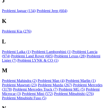
J
Problemi Jaguar (
134
)
Problemi Jeep (
604
)
K
Problemi Kia (
276
)
L
Problemi Laika (
1
)
Problemi Lamborghini (
1
)
Problemi Lancia
(
974
)
Problemi Land Rover (
605
)
Problemi Lexus (
28
)
Problemi
Ligier (
7
)
Problemi LYNK & CO (
1
)
M
Problemi Mahindra (
2
)
Problemi Man (
4
)
Problemi Marlin (
1
)
Problemi Maserati (
23
)
Problemi Mazda (
267
)
Problemi Mercedes
(
3178
)
Problemi Mercedes Truck (
7
)
Problemi MG (
5
)
Problemi
Microcar (
3
)
Problemi Mini (
572
)
Problemi Mitsubishi (
276
)
Problemi Mitsubishi Fuso (
5
)