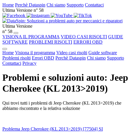
Home
Perchè Dataspin
Chi siamo
Supporto
Contattaci
Ultima Versione n° 58
Ultima Versione
n° 58
VISIONA IL PROGRAMMA
VIDEO CASI RISOLTI
GUIDE
SOFTWARE
PROBLEMI RISOLTI
ERRORI OBD
Home
Visiona il programma
Video casi risolti
Guide software
Problemi risolti
Errori OBD
Perchè Dataspin
Chi siamo
Supporto
Contattaci
Privacy
Problemi e soluzioni auto: Jeep
Cherokee (KL 2013>2019)
Qui trovi tutti i problemi di Jeep Cherokee (KL 2013>2019) che
abbiamo riscontrato e la relativa soluzione
Problema Jeep Cherokee (KL 2013>2019) [77504] SI