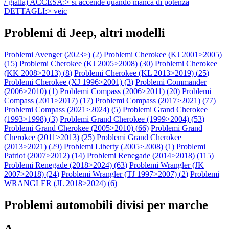
/ gialla) ACCESA:> si accende quando manca di potenza
DETTAGLI:> veic
Problemi di Jeep, altri modelli
Problemi Avenger (2023>) (
2
)
Problemi Cherokee (KJ 2001>2005)
(
15
)
Problemi Cherokee (KJ 2005>2008) (
30
)
Problemi Cherokee
(KK 2008>2013) (
8
)
Problemi Cherokee (KL 2013>2019) (
25
)
Problemi Cherokee (XJ 1996>2001) (
3
)
Problemi Commander
(2006>2010) (
1
)
Problemi Compass (2006>2011) (
20
)
Problemi
Compass (2011>2017) (
17
)
Problemi Compass (2017>2021) (
77
)
Problemi Compass (2021>2024) (
5
)
Problemi Grand Cherokee
(1993>1998) (
3
)
Problemi Grand Cherokee (1999>2004) (
53
)
Problemi Grand Cherokee (2005>2010) (
66
)
Problemi Grand
Cherokee (2011>2013) (
25
)
Problemi Grand Cherokee
(2013>2021) (
29
)
Problemi Liberty (2005>2008) (
1
)
Problemi
Patriot (2007>2012) (
14
)
Problemi Renegade (2014>2018) (
115
)
Problemi Renegade (2018>2024) (
63
)
Problemi Wrangler (JK
2007>2018) (
24
)
Problemi Wrangler (TJ 1997>2007) (
2
)
Problemi
WRANGLER (JL 2018>2024) (
6
)
Problemi automobili divisi per marche
A