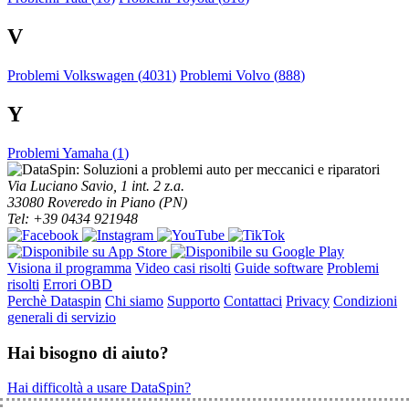
V
Problemi Volkswagen (
4031
)
Problemi Volvo (
888
)
Y
Problemi Yamaha (
1
)
Via Luciano Savio, 1 int. 2 z.a.
33080 Roveredo in Piano (PN)
Tel: +39 0434 921948
Visiona il programma
Video casi risolti
Guide software
Problemi
risolti
Errori OBD
Perchè Dataspin
Chi siamo
Supporto
Contattaci
Privacy
Condizioni
generali di servizio
Hai bisogno di aiuto?
Hai difficoltà a usare DataSpin?
Clicca per la teleassistenza!