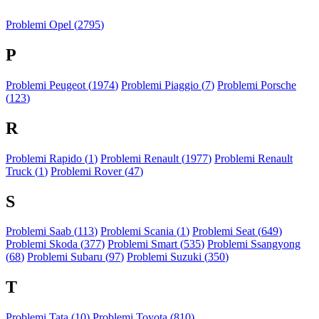
Problemi Opel (
2795
)
P
Problemi Peugeot (
1974
)
Problemi Piaggio (
7
)
Problemi Porsche
(
123
)
R
Problemi Rapido (
1
)
Problemi Renault (
1977
)
Problemi Renault
Truck (
1
)
Problemi Rover (
47
)
S
Problemi Saab (
113
)
Problemi Scania (
1
)
Problemi Seat (
649
)
Problemi Skoda (
377
)
Problemi Smart (
535
)
Problemi Ssangyong
(
68
)
Problemi Subaru (
97
)
Problemi Suzuki (
350
)
T
Problemi Tata (
10
)
Problemi Toyota (
810
)