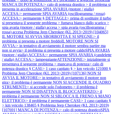
MANCA DI POTENZA:> calo di potenza drastico > il problema si
presenta in accelerazione SPIA AVARIA (motore / gialla)
ACCESA:> permanente SPIA AVARIA (oscillogramma / rossa)
ACCESA:> permanente § DETTAGLI:> prima di sostituire il turbo
si presentava il seguente problema > fumava bianco dallo scarico >
spia avaria (motore / gialla) accesa > spia avaria (oscillogramma /
rossa) accesa
Problema Jeep Cherokee (KL 2013>2019) [104065]
IL MOTORE SI AVVIA SBORBOTTA E SI SPEGNE:> il
problema si presenta a motore freddoIL MOTORE NON SI
AVVIA:> in tentativo di avviamento il motore sembra partire ma
non si avvia> il problema si presenta a motore caldoSPIA AVARIA
(motore / gialla) ACCESA:> permanente SPIA AVARIA (candelette
/ gialla) ACCESA:> lampeggianteATTENZIONE:> inizialmente si
presentava il seguente problema > mancava di potenza> calo di
potenza drastico § CASI:> 1 caso capitato § > km veicolo 121000 §
Problema Jeep Cherokee (KL 2013>2019) [107136] NON SI
AVVIA IL MOTORE:> in tentativo di avviamento il motore non
gira> il problema è permanente NON SI ACCENDE IL QUADRO
STRUMENTI:> si accende solo l'odometro > il problema è
permanente NON SI DISATTIVA IL BLOCCASTERZO:> il
problema è permanente NON SI SBLOCCA IL FRENO A MANO
ELETTRICO:> il problema è permanente CASI:> 1 caso capitato §
> km veicolo 138465 §
Problema Jeep Cherokee (KL 2013>2019)
[107691] MANCA DI POTENZA:> calo di potenza drasticoSPIA