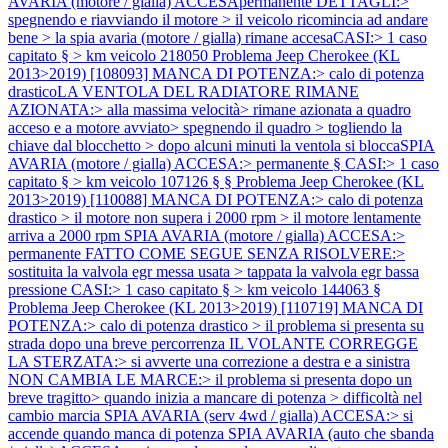
AVARIA (motore / gialla) ACCESApermanente DETTAGLI:>
spegnendo e riavviando il motore > il veicolo ricomincia ad andare
bene > la spia avaria (motore / gialla) rimane accesaCASI:> 1 caso
capitato § > km veicolo 218050
Problema Jeep Cherokee (KL
2013>2019) [108093] MANCA DI POTENZA:> calo di potenza
drasticoLA VENTOLA DEL RADIATORE RIMANE
AZIONATA:> alla massima velocità> rimane azionata a quadro
acceso e a motore avviato> spegnendo il quadro > togliendo la
chiave dal blocchetto > dopo alcuni minuti la ventola si bloccaSPIA
AVARIA (motore / gialla) ACCESA:> permanente § CASI:> 1 caso
capitato § > km veicolo 107126 § §
Problema Jeep Cherokee (KL
2013>2019) [110088] MANCA DI POTENZA:> calo di potenza
drastico > il motore non supera i 2000 rpm > il motore lentamente
arriva a 2000 rpm SPIA AVARIA (motore / gialla) ACCESA:>
permanente FATTO COME SEGUE SENZA RISOLVERE:>
sostituita la valvola egr messa usata > tappata la valvola egr bassa
pressione CASI:> 1 caso capitato § > km veicolo 144063 §
Problema Jeep Cherokee (KL 2013>2019) [110719] MANCA DI
POTENZA:> calo di potenza drastico > il problema si presenta su
strada dopo una breve percorrenza IL VOLANTE CORREGGE
LA STERZATA:> si avverte una correzione a destra e a sinistra
NON CAMBIA LE MARCE:> il problema si presenta dopo un
breve tragitto> quando inizia a mancare di potenza > difficoltà nel
cambio marcia SPIA AVARIA (serv 4wd / gialla) ACCESA:> si
accende quando manca di potenza SPIA AVARIA (auto che sbanda