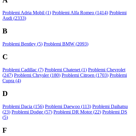
Problemi Adria Mobil (
1
)
Problemi Alfa Romeo (
1414
)
Problemi
Audi (
2333
)
B
Problemi Bentley (
5
)
Problemi BMW (
2093
)
C
Problemi Cadillac (
7
)
Problemi Chatenet (
1
)
Problemi Chevrolet
(
247
)
Problemi Chrysler (
180
)
Problemi Citroen (
1703
)
Problemi
Cupra (
4
)
D
Problemi Dacia (
156
)
Problemi Daewoo (
113
)
Problemi Daihatsu
(
23
)
Problemi Dodge (
57
)
Problemi DR Motor (
22
)
Problemi DS
(
5
)
F