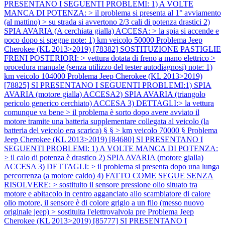
PRESENTANO I SEGUENTI PROBLEMI: 1) A VOLTE
MANCA DI POTENZA: > il problema si presenta al 1° avviamento
(al mattino) > su strada si avvertono 2/3 cali di potenza drastici 2)
SPIA AVARIA (A cerchiata gialla) ACCESA: > la spia si accende e
poco dopo si spegne note: 1) km veicolo 50000
Problema Jeep
Cherokee (KL 2013>2019) [78382] SOSTITUZIONE PASTIGLIE
FRENI POSTERIORI: > vettura dotata di freno a mano elettrico >
procedura manuale (senza utilizzo del tester autodiagnosi) note: 1)
km veicolo 104000
Problema Jeep Cherokee (KL 2013>2019)
[78825] SI PRESENTANO I SEGUENTI PROBLEMI:1) SPIA
AVARIA (motore gialla) ACCESA2) SPIA AVARIA (triangolo
pericolo generico cerchiato) ACCESA 3) DETTAGLI:> la vettura
comunque va bene > il problema è sorto dopo avere avviato il
motore tramite una batteria supplementare collegata al veicolo (la
batteria del veicolo era scarica) § § > km veicolo 70000 §
Problema
Jeep Cherokee (KL 2013>2019) [84680] SI PRESENTANO I
SEGUENTI PROBLEMI: 1) A VOLTE MANCA DI POTENZA:
> il calo di potenza è drastico 2) SPIA AVARIA (motore gialla)
ACCESA 3) DETTAGLI: > il problema si presenta dopo una lunga
percorrenza (a motore caldo) 4) FATTO COME SEGUE SENZA
RISOLVERE: > sostituito il sensore pressione olio situato tra
motore e abitacolo in centro agganciato allo scambiatore di calore
olio motore, il sensore è di colore grigio a un filo (messo nuovo
originale jeep) > sostituita l'elettrovalvola pre
Problema Jeep
Cherokee (KL 2013>2019) [85777] SI PRESENTANO I