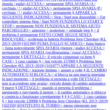
sbanda / gialla) ACCESA:> permanente SPIA AVARIA (A /
cerchiata / ! / gialla) ACCESA:> permanente SPIA AVARIA (P /
cerchiata / ! / gialla) ACCESA:> permanente § APPARE LA
SEGUENTE INDICAZIONE:> Stop / Start non disponibile > Far
controllare sistema Stop / Start NON FUNZIONA LO START E
STOP:> permanente NON FUNZIONA IL SISTEMA AIUTO
PARCHEGGIO:> anteriore > posteriore > originale jeep § > il
problema è permanente FATTO COME SEGUE SENZA
RISOLVERE:> scollegata la batteria
Problema Jeep Cherokee (KL
2013>2019) [101399] FUMA DALLO SCARICO:> fuma bianco
> fuma notevolmente SPIA AVARIA (motore / gialla) ACCESA:>
permanente SPIA AVARIA (oscillogramma / rossa) ACCESA:>
permanente § DETTAGLI:> il veicolo comunque va bene §
CASI:> 1 caso capitato § > km veicolo 157000 §
Problema Jeep
Cherokee (KL 2013>2019) [101877] APPARE LA SEGUENTE
INDICAZIONE:> trazione limitata > appare a volte § IL CAMBIO
AUTOMATICO SI BLOCCA:> si blocca su una marcia innestata
in quel momento > il problema si presenta a volte DETTAGLI:>
non si accendono spie avaria> veicolo dotato di cambio automatico
9 marce § DETTAGLI:> quando si presenta il problema >
spegnendo e riavviando il motore > il cambio automatico si sblocca
e comincia a funzionare correttamente § § § CASI:> 1 caso capitato
§ > km veicolo 120000 §
Problema Jeep Cherokee (KL 2013>2019)
[102350] SOSTITUITO IL TURBO:> messo rigenerato non
originale > dopo la sostituzione si è presentato il seguente problema