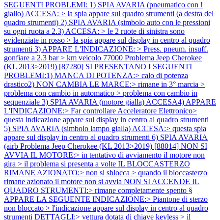
SEGUENTI PROBLEMI: 1) SPIA AVARIA (pneumatico con !
giallo) ACCESA: > la spia appare sul quadro strumenti (a destra del
quadro strumenti) 2) SPIA AVARIA (simbolo auto con le pressioni
su ogni ruota a 2.3) ACCESA: > le 2 ruote di sinistra sono
evidenziate in rosso > la spia appare sul display in centro al quadro
strumenti 3) APPARE L'INDICAZIONE: > Press. pneum. insuff.
gonfiare a 2.3 bar > km veicolo 77000
Problema Jeep Cherokee
(KL 2013>2019) [87280] SI PRESENTANO I SEGUENTI
PROBLEMI:1) MANCA DI POTENZA:> calo di potenza
drastico2) NON CAMBIA LE MARCE:> rimane in 3° marcia >
problema con cambio in automatico > problema con cambio in
sequenziale 3) SPIA AVARIA (motore gialla) ACCESA4) APPARE
L'INDICAZIONE:> Far controllare Acceleratore Elettronico>
questa indicazione appare sul display in centro al quadro strumenti
5) SPIA AVARIA (simbolo lampo gialla) ACCESA:> questa spia
appare sul display in centro al quadro strumenti 6) SPIA AVARIA
(airb
Problema Jeep Cherokee (KL 2013>2019) [88014] NON SI
AVVIA IL MOTORE:> in tentativo di avviamento il motore non
gira > il problema si presenta a volte IL BLOCCASTERZO
RIMANE AZIONATO:> non si sblocca > quando il bloccasterzo
rimane azionato il motore non si avvia NON SI ACCENDE IL
QUADRO STRUMENTI:> rimane completamente spento §
APPARE LA SEGUENTE INDICAZIONE:> Piantone di sterzo
non bloccato > l'indicazione appare sul display in centro al quadro
strumenti DETTAGLI:> vettura dotata di chiave keyless > il