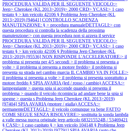
PROCEDURA VALIDA PER IL SEGUENTE VEICOLO:>
Jeep> Cherokee (KL 2013>2019)> 2000 CRD> YCASI:> 1 caso
testato § > km veicolo 42106 §
Problema Jeep Cherokee (KL
2013>2019) [94641] CONTROLLO SCADENZA
MANUTENZIONE: § > procedura manualeDETTAGLI:> con
questa procedura si controlla la scadenza della prossima
manutenzione:> con questa procedura non si azzera il service
PROCEDURA VALIDA PER IL SEGUENTE VEICOLO:>
Jeep> Cherokee (KL 2013>2019)> 2000 CRD> YCASI:> 1 caso
testato § > km veicolo 42106 §
Problema Jeep Cherokee (KL
2013>2019) [95536] NON RISPONDE L'ACCELERATORE:> il
problema si presenta per 4/5 secondi > il problema si presenta a
volte > il problema si presenta a motore freddo> il problema si
presenta su strada nel cambio marcia IL CAMBIO VA IN FOLLE:>
il problema si presenta a volte > il problema si presenta soprattutto a
motore freddo § SPIA AVARIA (led / rosso / cambio) ACCESA:>
lampeggiante > questa spia si accende quando si presenta il
problema > quando il veicolo ricomincia ad andare bene la spia si
spegne > questa s
Problema Jeep Cherokee (KL 2013>2019)
[97404] SPIA AVARIA (motore / gialla) ACCESA:>
permanenteDETTAGLI:> il veicolo comunque va bene FATTO
COME SEGUE SENZA RISOLVERE:> sostituita la sonda lambda
a valle messa nuova originale jeep articolo 683215524B / 53469421
§ CASI:> 1 caso capitato § > km veicolo 104148 §
Problema Jeep
Cherokee (KL 2013>2019) [97791] SPIA AVARIA (auto che