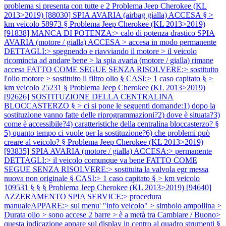
problema si presenta con tutte e 2
Problema Jeep Cherokee (KL
2013>2019) [88030] SPIA AVARIA (airbag gialla) ACCESA § >
km veicolo 58973 §
Problema Jeep Cherokee (KL 2013>2019)
[91838] MANCA DI POTENZA:> calo di potenza drastico SPIA
AVARIA (motore / gialla) ACCESA > accesa in modo permanente
DETTAGLI:> spegnendo e riavviando il motore > il veicolo
ricomincia ad andare bene > la spia avaria (motore / gialla) rimane
accesa FATTO COME SEGUE SENZA RISOLVERE:> sostituito
l'olio motore > sostituito il filtro olio § CASI:> 1 caso capitato § >
km veicolo 25231 §
Problema Jeep Cherokee (KL 2013>2019)
[92626] SOSTITUZIONE DELLA CENTRALINA
BLOCCASTERZO § > ci si pone le seguenti domande:1) dopo la
sostituzione vanno fatte delle riprogrammazioni?2) dove è situata?3)
come è accessibile?4) caratteristiche della centralina bloccasterzo? §
5) quanto tempo ci vuole per la sostituzione?6) che problemi può
creare al veicolo? §
Problema Jeep Cherokee (KL 2013>2019)
[93835] SPIA AVARIA (motore / gialla) ACCESA:> permanente
DETTAGLI:> il veicolo comunque va bene FATTO COME
SEGUE SENZA RISOLVERE:> sostituita la valvola egr messa
nuova non originale § CASI:> 1 caso capitato § > km veicolo
109531 § § §
Problema Jeep Cherokee (KL 2013>2019) [94640]
AZZERAMENTO SPIA SERVICE:> procedura
manualeAPPARE:> sul menu' "info veicolo" > simbolo ampollina >
Durata olio > sono accese 2 barre > è a metà tra Cambiare / Buono>
questa indicazione appare sul display in centro al quadro strumenti §