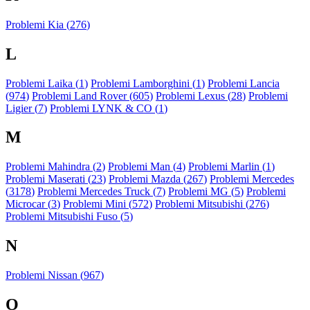
Problemi Kia (
276
)
L
Problemi Laika (
1
)
Problemi Lamborghini (
1
)
Problemi Lancia
(
974
)
Problemi Land Rover (
605
)
Problemi Lexus (
28
)
Problemi
Ligier (
7
)
Problemi LYNK & CO (
1
)
M
Problemi Mahindra (
2
)
Problemi Man (
4
)
Problemi Marlin (
1
)
Problemi Maserati (
23
)
Problemi Mazda (
267
)
Problemi Mercedes
(
3178
)
Problemi Mercedes Truck (
7
)
Problemi MG (
5
)
Problemi
Microcar (
3
)
Problemi Mini (
572
)
Problemi Mitsubishi (
276
)
Problemi Mitsubishi Fuso (
5
)
N
Problemi Nissan (
967
)
O