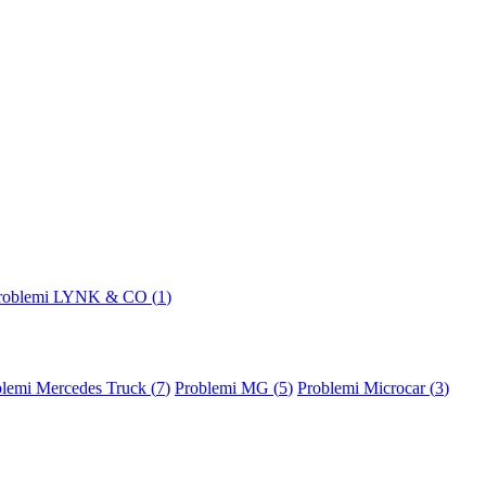
roblemi LYNK & CO (
1
)
lemi Mercedes Truck (
7
)
Problemi MG (
5
)
Problemi Microcar (
3
)