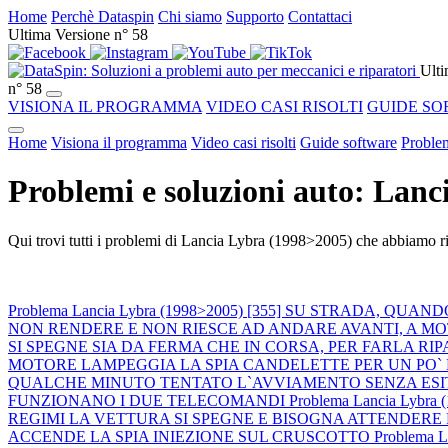
Home
Perchè Dataspin
Chi siamo
Supporto
Contattaci
Ultima Versione n° 58
Ulti
n° 58
VISIONA IL PROGRAMMA
VIDEO CASI RISOLTI
GUIDE SO
Home
Visiona il programma
Video casi risolti
Guide software
Problem
Problemi e soluzioni auto: Lan
Qui trovi tutti i problemi di Lancia Lybra (1998>2005) che abbiamo ris
Problema Lancia Lybra (1998>2005) [355] SU STRADA, 
NON RENDERE E NON RIESCE AD ANDARE AVANTI, A M
SI SPEGNE SIA DA FERMA CHE IN CORSA, PER FARLA R
MOTORE LAMPEGGIA LA SPIA CANDELETTE PER UN PO` 
QUALCHE MINUTO TENTATO L`AVVIAMENTO SENZA ESIT
FUNZIONANO I DUE TELECOMANDI
Problema Lancia Ly
REGIMI LA VETTURA SI SPEGNE E BISOGNA ATTENDERE 
ACCENDE LA SPIA INIEZIONE SUL CRUSCOTTO
Problema 