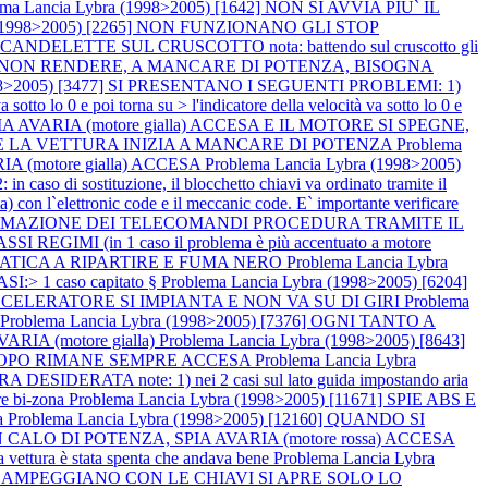
ema Lancia Lybra (1998>2005) [1642] NON SI AVVIA PIU` IL
a (1998>2005) [2265] NON FUNZIONANO GLI STOP
LETTE SUL CRUSCOTTO nota: battendo sul cruscotto gli
ZIA A NON RENDERE, A MANCARE DI POTENZA, BISOGNA
1998>2005) [3477] SI PRESENTANO I SEGUENTI PROBLEMI: 1)
poi torna su > l'indicatore della velocità va sotto lo 0 e
PIA AVARIA (motore gialla) ACCESA E IL MOTORE SI SPEGNE,
RIA E LA VETTURA INIZIA A MANCARE DI POTENZA
Problema
A (motore gialla) ACCESA
Problema Lancia Lybra (1998>2005)
so di sostituzione, il blocchetto chiavi va ordinato tramite il
ta) con l`elettronic code e il meccanic code. E` importante verificare
ROGRAMMAZIONE DEI TELECOMANDI PROCEDURA TRAMITE IL
GIMI (in 1 caso il problema è più accentuato a motore
 FATICA A RIPARTIRE E FUMA NERO
Problema Lancia Lybra
SI:> 1 caso capitato §
Problema Lancia Lybra (1998>2005) [6204]
'ACCELERATORE SI IMPIANTA E NON VA SU DI GIRI
Problema
Problema Lancia Lybra (1998>2005) [7376] OGNI TANTO A
A (motore gialla)
Problema Lancia Lybra (1998>2005) [8643]
DOPO RIMANE SEMPRE ACCESA
Problema Lancia Lybra
ATA note: 1) nei 2 casi sul lato guida impostando aria
ore bi-zona
Problema Lancia Lybra (1998>2005) [11671] SPIE ABS E
ia
Problema Lancia Lybra (1998>2005) [12160] QUANDO SI
UN CALO DI POTENZA, SPIA AVARIA (motore rossa) ACCESA
ttura è stata spenta che andava bene
Problema Lancia Lybra
LAMPEGGIANO CON LE CHIAVI SI APRE SOLO LO