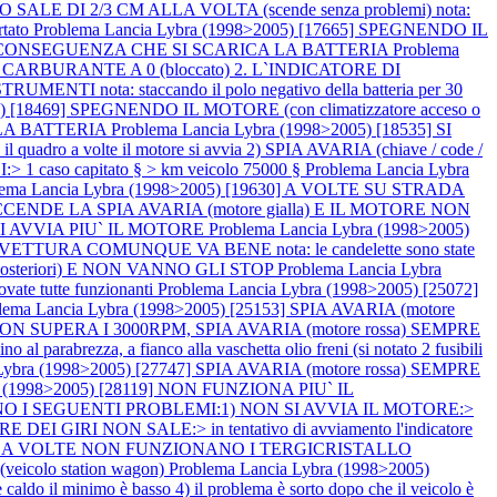
 SALE DI 2/3 CM ALLA VOLTA (scende senza problemi) nota:
rtato
Problema Lancia Lybra (1998>2005) [17665] SPEGNENDO IL
LA CONSEGUENZA CHE SI SCARICA LA BATTERIA
Problema
CARBURANTE A 0 (bloccato) 2. L`INDICATORE DI
I nota: staccando il polo negativo della batteria per 30
5) [18469] SPEGNENDO IL MOTORE (con climatizzatore acceso o
LA BATTERIA
Problema Lancia Lybra (1998>2005) [18535] SI
ro a volte il motore si avvia 2) SPIA AVARIA (chiave / code /
I:> 1 caso capitato § > km veicolo 75000 §
Problema Lancia Lybra
lema Lancia Lybra (1998>2005) [19630] A VOLTE SU STRADA
CCENDE LA SPIA AVARIA (motore gialla) E IL MOTORE NON
N SI AVVIA PIU` IL MOTORE
Problema Lancia Lybra (1998>2005)
VETTURA COMUNQUE VA BENE nota: le candelette sono state
 posteriori) E NON VANNO GLI STOP
Problema Lancia Lybra
e tutte funzionanti
Problema Lancia Lybra (1998>2005) [25072]
lema Lancia Lybra (1998>2005) [25153] SPIA AVARIA (motore
] NON SUPERA I 3000RPM, SPIA AVARIA (motore rossa) SEMPRE
 al parabrezza, a fianco alla vaschetta olio freni (si notato 2 fusibili
 Lybra (1998>2005) [27747] SPIA AVARIA (motore rossa) SEMPRE
ra (1998>2005) [28119] NON FUNZIONA PIU` IL
ENTANO I SEGUENTI PROBLEMI:1) NON SI AVVIA IL MOTORE:>
ATORE DEI GIRI NON SALE:> in tentativo di avviamento l'indicatore
30754] A VOLTE NON FUNZIONANO I TERGICRISTALLO
e (veicolo station wagon)
Problema Lancia Lybra (1998>2005)
aldo il minimo è basso 4) il problema è sorto dopo che il veicolo è