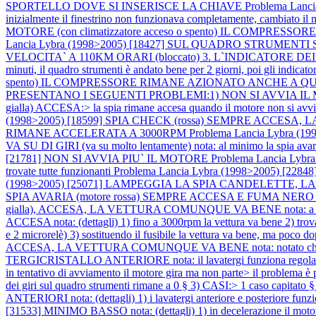
SPORTELLO DOVE SI INSERISCE LA CHIAVE
Problema Lanc
inizialmente il finestrino non funzionava completamente, cambiato il 
MOTORE (con climatizzatore acceso o spento) IL COM
Lancia Lybra (1998>2005) [18427] SUL QUADRO STRUMENTI
VELOCITA` A 110KM ORARI (bloccato) 3. L`INDICATORE DEI GIR
minuti, il quadro strumenti è andato bene per 2 giorni, poi gli indicator
spento) IL COMPRESSORE RIMANE AZIONATO ANCHE A 
PRESENTANO I SEGUENTI PROBLEMI:1) NON SI AVVIA IL MOTORE:> il
gialla) ACCESA:> la spia rimane accesa quando il motore non si avv
(1998>2005) [18599] SPIA CHECK (rossa) SEMPRE ACCESA, LA V
RIMANE ACCELERATA A 3000RPM
Problema Lancia Lybra 
VA SU DI GIRI (va su molto lentamente) nota: al minimo la spia ava
[21781] NON SI AVVIA PIU` IL MOTORE
Problema Lancia Ly
trovate tutte funzionanti
Problema Lancia Lybra (1998>2005) [22
(1998>2005) [25071] LAMPEGGIA LA SPIA CANDELETTE, LA VETT
SPIA AVARIA (motore rossa) SEMPRE ACCESA E FUMA 
gialla), ACCESA, LA VETTURA COMUNQUE VA BENE nota: a volt
ACCESA nota: (dettagli) 1) fino a 3000rpm la vettura va bene 2) trovato 
e 2 microrelè) 3) sostituendo il fusibile la vettura va bene, ma poco dop
ACCESA, LA VETTURA COMUNQUE VA BENE nota: notato che la t
TERGICRISTALLO ANTERIORE nota: il lavatergi funziona regol
in tentativo di avviamento il motore gira ma non parte> il problem
dei giri sul quadro strumenti rimane a 0 § 3) CASI:> 1 caso capitato
ANTERIORI nota: (dettagli) 1) i lavatergi anteriore e posteriore funzi
[31533] MINIMO BASSO nota: (dettagli) 1) in decelerazione il motore 