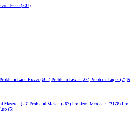
lemi Iveco (
307
)
Problemi Land Rover (
605
)
Problemi Lexus (
28
)
Problemi Ligier (
7
)
P
i Maserati (
23
)
Problemi Mazda (
267
)
Problemi Mercedes (
3178
)
Prob
Fuso (
5
)