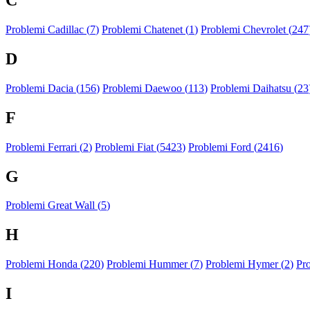
C
Problemi Cadillac (
7
)
Problemi Chatenet (
1
)
Problemi Chevrolet (
247
D
Problemi Dacia (
156
)
Problemi Daewoo (
113
)
Problemi Daihatsu (
23
F
Problemi Ferrari (
2
)
Problemi Fiat (
5423
)
Problemi Ford (
2416
)
G
Problemi Great Wall (
5
)
H
Problemi Honda (
220
)
Problemi Hummer (
7
)
Problemi Hymer (
2
)
Pr
I