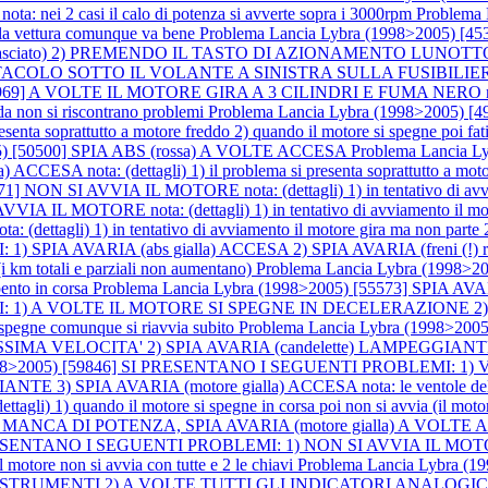
i 2 casi il calo di potenza si avverte sopra i 3000rpm
Problema
 vettura comunque va bene
Problema Lancia Lybra (1998>2005)
rilasciato) 2) PREMENDO IL TASTO DI AZIONAMENTO LUNO
TACOLO SOTTO IL VOLANTE A SINISTRA SULLA FUSIBILIER
969] A VOLTE IL MOTORE GIRA A 3 CILINDRI E FUMA NERO nota: (dett
ada non si riscontrano problemi
Problema Lancia Lybra (1998>2005
nta soprattutto a motore freddo 2) quando il motore si spegne poi fatica
05) [50500] SPIA ABS (rossa) A VOLTE ACCESA
Problema Lancia 
ota: (dettagli) 1) il problema si presenta soprattutto a motore f
] NON SI AVVIA IL MOTORE nota: (dettagli) 1) in tentativo di avviame
A IL MOTORE nota: (dettagli) 1) in tentativo di avviamento il motore
tagli) 1) in tentativo di avviamento il motore gira ma non parte 2)
1) SPIA AVARIA (abs gialla) ACCESA 2) SPIA AVARIA (freni
totali e parziali non aumentano)
Problema Lancia Lybra (1998>2
pento in corsa
Problema Lancia Lybra (1998>2005) [55573] SPIA A
MI: 1) A VOLTE IL MOTORE SI SPEGNE IN DECELERAZIONE 
egne comunque si riavvia subito
Problema Lancia Lybra (1998>2
OCITA' 2) SPIA AVARIA (candelette) LAMPEGGIANTE 3) SPIA
 (1998>2005) [59846] SI PRESENTANO I SEGUENTI PROBLEM
 SPIA AVARIA (motore gialla) ACCESA nota: le ventole del radia
1) quando il motore si spegne in corsa poi non si avvia (il motore si
MANCA DI POTENZA, SPIA AVARIA (motore gialla) A VOLTE ACCESA n
 PRESENTANO I SEGUENTI PROBLEMI: 1) NON SI AVVIA IL MOTORE 
il motore non si avvia con tutte e 2 le chiavi
Problema Lancia Lybra 
RUMENTI 2) A VOLTE TUTTI GLI INDICATORI ANALOGICI SUL