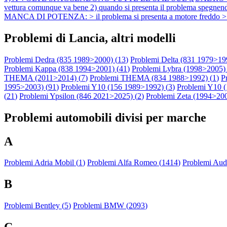
vettura comunque va bene 2) quando si presenta il problema spegnendo
MANCA DI POTENZA: > il problema si presenta a motore freddo > qua
Problemi di Lancia, altri modelli
Problemi Dedra (835 1989>2000) (
13
)
Problemi Delta (831 1979>19
Problemi Kappa (838 1994>2001) (
41
)
Problemi Lybra (1998>2005) 
THEMA (2011>2014) (
7
)
Problemi THEMA (834 1988>1992) (
1
)
P
1995>2003) (
91
)
Problemi Y10 (156 1989>1992) (
3
)
Problemi Y10 (
(
21
)
Problemi Ypsilon (846 2021>2025) (
2
)
Problemi Zeta (1994>200
Problemi automobili divisi per marche
A
Problemi Adria Mobil (
1
)
Problemi Alfa Romeo (
1414
)
Problemi Audi
B
Problemi Bentley (
5
)
Problemi BMW (
2093
)