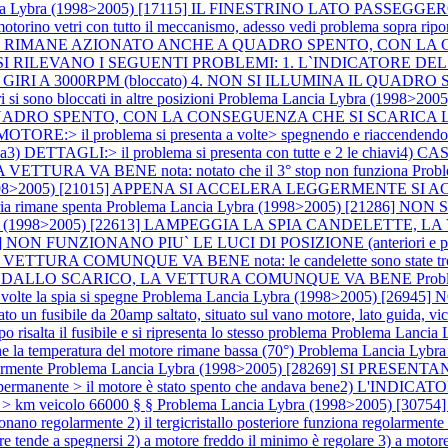
ia Lybra (1998>2005) [17115] IL FINESTRINO LATO PASSEGGERO
motorino vetri con tutto il meccanismo, adesso vedi problema sopra ripo
PRESSORE RIMANE AZIONATO ANCHE A QUADRO SPENTO, CON 
 SI RILEVANO I SEGUENTI PROBLEMI: 1. L`INDICATORE DEL 
I A 3000RPM (bloccato) 4. NON SI ILLUMINA IL QUADRO STRUMENT
i si sono bloccati in altre posizioni
Problema Lancia Lybra (1998>200
QUADRO SPENTO, CON LA CONSEGUENZA CHE SI SCARICA 
 problema si presenta a volte> spegnendo e riaccendendo il quad
ia3) DETTAGLI:> il problema si presenta con tutte e 2 le chiavi4) CAS
ETTURA VA BENE nota: notato che il 3° stop non funziona
Prob
(1998>2005) [21015] APPENA SI ACCELERA LEGGERMENTE SI A
ria rimane spenta
Problema Lancia Lybra (1998>2005) [21286] NO
bra (1998>2005) [22613] LAMPEGGIA LA SPIA CANDELETTE, LA 
848] NON FUNZIONANO PIU` LE LUCI DI POSIZIONE (anteriori e
URA COMUNQUE VA BENE nota: le candelette sono state trovat
NERO DALLO SCARICO, LA VETTURA COMUNQUE VA BENE
Prob
e la spia si spegne
Problema Lancia Lybra (1998>2005) [26945
un fusibile da 20amp saltato, situato sul vano motore, lato guida, vicino
o risalta il fusibile e si ripresenta lo stesso problema
Problema Lancia
emperatura del motore rimane bassa (70°)
Problema Lancia Lyb
armente
Problema Lancia Lybra (1998>2005) [28269] SI PRES
a è permanente > il motore è stato spento che andava bene2) L'INDIC
 § > km veicolo 66000 § §
Problema Lancia Lybra (1998>2005) [
onano regolarmente 2) il tergicristallo posteriore funziona regolarment
tende a spegnersi 2) a motore freddo il minimo è regolare 3) a motore c