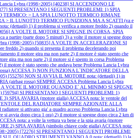
 Lancia Lybra (1998>2005) [40238] SI ACCENDONO LE
 [45377] SI PRESENTANO I SEGUENTI PROBLEMI: 1) SPIA
TTO TERMICO: > LA SPIA LUNOTTO TERMICO RIMANE
A > IL LUNOTTO TERMICO FUNIZIONA MA A SCATTI (va e
agli) 1) il problema si verifica a motore freddo 2) quando il
) [49056] A VOLTE IL MOTORE SI SPEGNE IN CORSA, SPIA
 a partire (parte dopo 5 minuti) 3) a volte il motore si spegne dopo
Lybra (1998>2005) [50835] A VOLTE IN ACCELERAZIONE SI
reddo 2) quando si presenta il problema decelerando poi
nto il motore gira ma non parte 2) il motore è stato spento che
 gira ma non parte 2) il motore si è spento in corsa
Problema
 il motore è stato spento che andava bene
Problema Lancia Lybra
 (!) rossa) ACCESA 3) NON FUNZIONA L`INDICATORE DELLA
005) [55276] NON SI AVVIA IL MOTORE nota: (dettagli) 1) in
VARIA (airbag rossa) SEMPRE ACCESA
Problema Lancia Lybra
2) A VOLTE IL MOTORE QUANDO E` AL MINIMO SI SPEGNE
005) [59794] SI PRESENTANO I SEGUENTI PROBLEMI: 1)
 AVARIA (motore gialla) ACCESA nota: le ventole del
I: 1) VENTOLE DEL RADIATORE SEMPRE AZIONATE ALLA
tore si attivano gia' a quadro acceso
Problema Lancia Lybra
 avvia dopo circa 1 ora) 2) il motore si spegne dopo circa 2 km di
ota: a volte la vettura va bene e la spia avaria (motore
2) SPIA AVARIA (simbolo chiave code gialla) ACCESA nota:
(1998>2005) [72276] SI PRESENTANO I SEGUENTI PROBLEMI:
 QUADRO STRUMENTI VANNO A 0 nota: (dettagli) 1) la