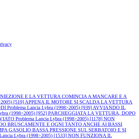
rivacy
A D`INIEZIONE E LA VETTURA COMINCIA A MANCARE E A
998>2005) [519] APPENA IL MOTORE SI SCALDA LA VETTURA
DDI
Problema Lancia Lybra (1998>2005) [939] AVVIANDO IL
 Lybra (1998>2005) [952] PARCHEGGIATA LA VETTURA, DOPO
VVIATO
Problema Lancia Lybra (1998>2005) [1178] NON
ERANDO BRUSCAMENTE E OGNI TANTO ANCHE AI BASSI
PA GASOLIO BASSA PRESSIONE SUL SERBATOIO E SI
 Lancia Lybra (1998>2005) [1533] NON FUNZIONA IL