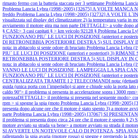
rimasto fermo con la batteria staccata per 3 settimane
Problema Lanc
Problema Lancia Lybra (1998>2005) [32675] A VOLTE MANCA NO
freddo
Problema Lancia Lybra (1998>2005) [32732] A VOLTE 
visualizzata sul display del climatizzatore 2) la temperatura varia in 
avviamento il motore gira ma non parte DETTAGLI:> a volte dopo al
§ CASI:> 3 casi capitati § > km veicolo 92128 §
Problema Lancia
FUNZIONANO PIU` LE LUCI DI POSIZIONE (anteriori e po
DI RETRONEBBIA POSTERIORE DESTRA 5) SUL DISPLAY I
nota: in abitacolo si sente odore di bruciato
Problema Lancia Lybr
PIU` LE LUCI DI POSIZIONE (anteriori e posteriori) 3)
RETRONEBBIA POSTERIORE DESTRA 5) SUL DISPLAY IN 
nota: in abitacolo si sente odore di bruciato
Problema Lancia Lyb
VANNO LE LUCI DI POSIZIONE, LAMPEGGIA LA SPIA CANDELETT
FUNZIONANO PIU` LE LUCI DI POSIZIONE (anteriori e poste
CENTRALIZZATA TRAMITE I 2 TELECOMANDI nota: (dettagli) 1) aprend
guida (unica porta con l`imperiglio) si apre e chiude solo la porta lato
caldo 90°> il problema si presenta in accelerazione sopra i 3000 r
potenzaDETTAGLI:> il problema si presenta nel seguente modo> con mo
rpm > si spegne la spia (moto
Problema Lancia Lybra (1998>2005) [3
presenta dopo alcune ore che il motore è stato spento 3) a motore avv
parte
Problema Lancia Lybra (1998>2005) [37067] SI PRESENTANO
il problema si presenta dopo circa 24 ore che il motore è spento § 
motore avviato su strada va bene> a motore avviato su strada il moto
SI AVVERTE UN NOTEVOLE CALO DI POTENZA, SPIA AVARIA (motore r
rallentando la spia avaria (motore rossa) si spegne e premendo la friz