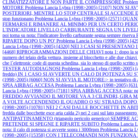
CLIMATIZZATORE E NON PARTE IL COMPRESSORE
Proble
MOTORE
Problema Lancia Lybra (1998>2005) [2107] NON SI AV
POSTERIORI, MENTRE LO STOP CENTRALE SI ACCENDE E NO
stop funzionano
Problema Lancia Lybra (1998>2005) [2571
FERMARSI E RIMANERE AL MINIMO PER UN CERTO PERI
L'INDICATORE LIVELLO CARBURANTE SEGNA UN LIVELLO ERRATO 2) 
poi torna su nota: l'indicatore livello carburante segna sempre riserva
RIPARTE DOPO UN PO'
Problema Lancia Lybra (1998>200
Lancia Lybra (1998>2005) [4320] NEI 3 CASI SI PRESENTAN
[4468] RIPROGRAMMAZIONI DELLE CHIAVI nota 1: dopo la sostituzione 
numero del telaio della vettura, insieme al blocchetto e alle due chiavi
che l`elettronic code di questa schedina, sia lo stesso di quello scritto
TESTER AUTODIAGNOSI
Problema Lancia Lybra (1998>2005
freddo) IN 1 CASO SI AVVERTE UN CALO DI POTENZA SU
(1998>2005) [6060] NON SI AVVIA IL MOTORE:> in tentativo di avvi
SPIA AIRBAG ACCESA
Problema Lancia Lybra (1998>2005
Lancia Lybra (1998>2005) [7181] SPIA AIRBAG ACCESA nota: nei 4 ca
FREDDO AVVIANDO IL MOTORE VA A 3 CILINDRI, GIRA MAL
A VOLTE ACCENDENDO IL QUADRO O SU STRADA DOPO 
(1998>2005) [10781] NEI 2 CASI DALLE BOCCHETTE IN ABITA
fredda dalle bocchette esce aria calda 2) nei 2 casi sul lato passeggero
ANTIPATTINAMENTO (triangolo pericolo generico) SEMPRE ACCESE no
PRETENDE SI SPEGNE E RIPARTE SUBITO
Problema Lancia
nota: il calo di potenza si avverte sopra i 3000rpm
Problema Lancia L
(1998>2005) [15358] CON I TELECOMANDI NON FUNZIO