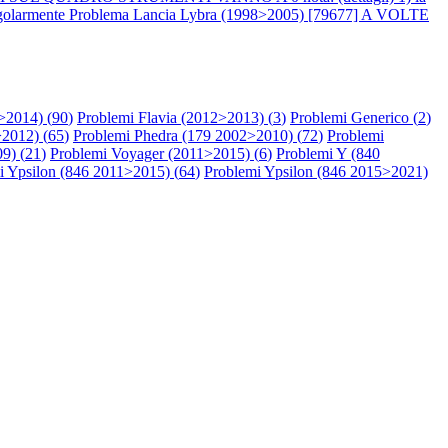
egolarmente
Problema Lancia Lybra (1998>2005) [79677] A VOLTE
>2014) (
90
)
Problemi Flavia (2012>2013) (
3
)
Problemi Generico (
2
)
2012) (
65
)
Problemi Phedra (179 2002>2010) (
72
)
Problemi
9) (
21
)
Problemi Voyager (2011>2015) (
6
)
Problemi Y (840
i Ypsilon (846 2011>2015) (
64
)
Problemi Ypsilon (846 2015>2021)