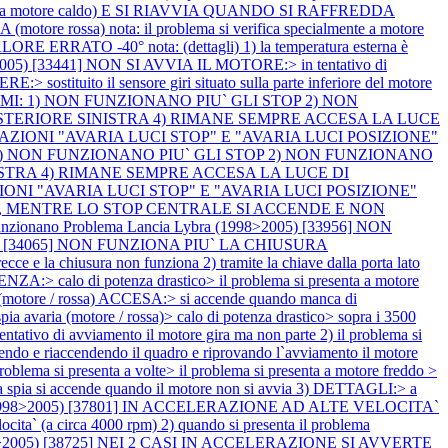
 (a motore caldo) E SI RIAVVIA QUANDO SI RAFFREDDA
ossa) nota: il problema si verifica specialmente a motore
ATO -40° nota: (dettagli) 1) la temperatura esterna è
2005) [33441] NON SI AVVIA IL MOTORE:> in tentativo di
tituito il sensore giri situato sulla parte inferiore del motore
LEMI: 1) NON FUNZIONANO PIU` GLI STOP 2) NON
E POSTERIORE SINISTRA 4) RIMANE SEMPRE ACCESA LA LUCE
IONI "AVARIA LUCI STOP" E "AVARIA LUCI POSIZIONE"
MI: 1) NON FUNZIONANO PIU` GLI STOP 2) NON FUNZIONANO
SINISTRA 4) RIMANE SEMPRE ACCESA LA LUCE DI
NI "AVARIA LUCI STOP" E "AVARIA LUCI POSIZIONE"
IORI, MENTRE LO STOP CENTRALE SI ACCENDE E NON
nzionano
Problema Lancia Lybra (1998>2005) [33956] NON
005) [34065] NON FUNZIONA PIU` LA CHIUSURA
la chiusura non funziona 2) tramite la chiave dalla porta lato
:> calo di potenza drastico> il problema si presenta a motore
A (motore / rossa) ACCESA:> si accende quando manca di
a avaria (motore / rossa)> calo di potenza drastico> sopra i 3500
ivo di avviamento il motore gira ma non parte 2) il problema si
gnendo e riaccendendo il quadro e riprovando l`avviamento il motore
i presenta a volte> il problema si presenta a motore freddo >
ta spia si accende quando il motore non si avvia 3) DETTAGLI:> a
 (1998>2005) [37801] IN ACCELERAZIONE AD ALTE VELOCITA`
 (a circa 4000 rpm) 2) quando si presenta il problema
998>2005) [38725] NEI 2 CASI IN ACCELERAZIONE SI AVVERTE