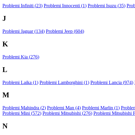
Problemi Infiniti (
23
)
Problemi Innocenti (
1
)
Problemi Isuzu (
35
)
Prob
J
Problemi Jaguar (
134
)
Problemi Jeep (
604
)
K
Problemi Kia (
276
)
L
Problemi Laika (
1
)
Problemi Lamborghini (
1
)
Problemi Lancia (
974
)
M
Problemi Mahindra (
2
)
Problemi Man (
4
)
Problemi Marlin (
1
)
Problem
Problemi Mini (
572
)
Problemi Mitsubishi (
276
)
Problemi Mitsubishi 
N