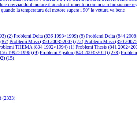
 e riavviando il motore il quadro strumenti ricomincia a funzionare r
ndo la temperatura del motore supera i 90° la vettura va bene
93) (
2
)
Problemi Delta (836 1993>1999) (
8
)
Problemi Delta (844 2008
(
87
)
Problemi Musa (350 2003>2007) (
72
)
Problemi Musa (350 2007>
roblemi THEMA (834 1992>1994) (
1
)
Problemi Thesis (841 2002>200
156 1992>1996) (
9
)
Problemi Ypsilon (843 2003>2011) (
278
)
Problem
2) (
15
)
 (
2333
)