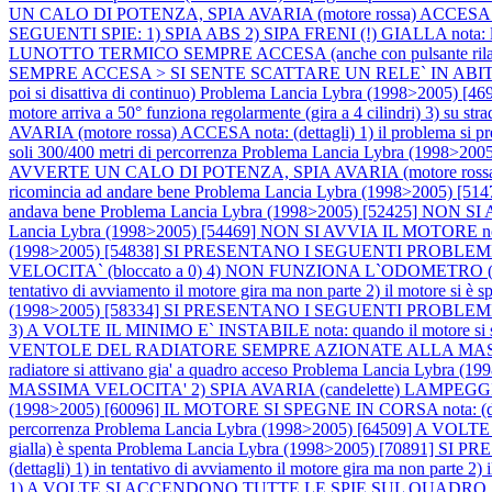
UN CALO DI POTENZA, SPIA AVARIA (motore rossa) ACCESA nota: ne
SEGUENTI SPIE: 1) SPIA ABS 2) SIPA FRENI (!) GIALLA nota: la
LUNOTTO TERMICO SEMPRE ACCESA (anche con pulsante 
SEMPRE ACCESA > SI SENTE SCATTARE UN RELE` IN ABI
poi si disattiva di continuo)
Problema Lancia Lybra (1998>2005) [46
motore arriva a 50° funziona regolarmente (gira a 4 cilindri) 3) su str
AVARIA (motore rossa) ACCESA nota: (dettagli) 1) il problema si prese
soli 300/400 metri di percorrenza
Problema Lancia Lybra (1998>20
AVVERTE UN CALO DI POTENZA, SPIA AVARIA (motore rossa) ACCESA n
ricomincia ad andare bene
Problema Lancia Lybra (1998>2005) [51471
andava bene
Problema Lancia Lybra (1998>2005) [52425] NON SI AVVI
Lancia Lybra (1998>2005) [54469] NON SI AVVIA IL MOTORE nota: (det
(1998>2005) [54838] SI PRESENTANO I SEGUENTI PROBLEMI: 
VELOCITA` (bloccato a 0) 4) NON FUNZIONA L`ODOMETRO (i km 
tentativo di avviamento il motore gira ma non parte 2) il motore si è s
(1998>2005) [58334] SI PRESENTANO I SEGUENTI PROBLE
3) A VOLTE IL MINIMO E` INSTABILE nota: quando il motore si sp
VENTOLE DEL RADIATORE SEMPRE AZIONATE ALLA MASSIMA VEL
radiatore si attivano gia' a quadro acceso
Problema Lancia Lybra
MASSIMA VELOCITA' 2) SPIA AVARIA (candelette) LAMPEGGIANTE 3)
(1998>2005) [60096] IL MOTORE SI SPEGNE IN CORSA nota: (dettagli) 
percorrenza
Problema Lancia Lybra (1998>2005) [64509] A VOLTE 
gialla) è spenta
Problema Lancia Lybra (1998>2005) [70891] SI
(dettagli) 1) in tentativo di avviamento il motore gira ma non parte 2) 
1) A VOLTE SI ACCENDONO TUTTE LE SPIE SUL QUADRO ST