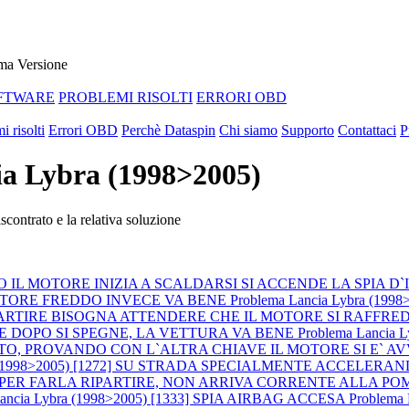
ma Versione
FTWARE
PROBLEMI RISOLTI
ERRORI OBD
i risolti
Errori OBD
Perchè Dataspin
Chi siamo
Supporto
Contattaci
P
cia Lybra (1998>2005)
contrato e la relativa soluzione
QUANDO IL MOTORE INIZIA A SCALDARSI SI ACCENDE LA SPI
OTORE FREDDO INVECE VA BENE
Problema Lancia Lybra (1
IPARTIRE BISOGNA ATTENDERE CHE IL MOTORE SI RAFFRE
E DOPO SI SPEGNE, LA VETTURA VA BENE
Problema Lancia
O, PROVANDO CON L`ALTRA CHIAVE IL MOTORE SI E` A
bra (1998>2005) [1272] SU STRADA SPECIALMENTE ACCEL
PER FARLA RIPARTIRE, NON ARRIVA CORRENTE ALLA POM
Lancia Lybra (1998>2005) [1333] SPIA AIRBAG ACCESA
Problema