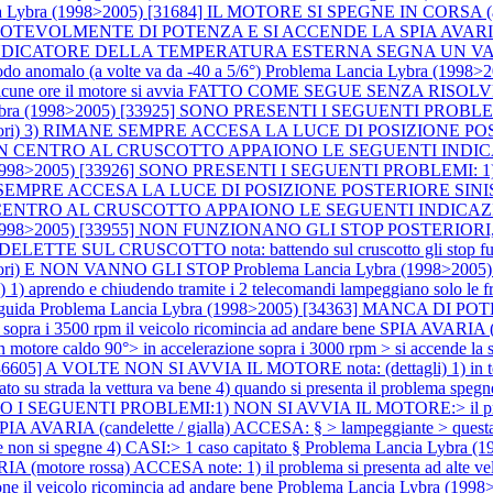
ia Lybra (1998>2005) [31684] IL MOTORE SI SPEGNE IN CORSA
TEVOLMENTE DI POTENZA E SI ACCENDE LA SPIA AVARIA (motore r
L`INDICATORE DELLA TEMPERATURA ESTERNA SEGNA UN VALORE ERR
modo anomalo (a volte va da -40 a 5/6°)
Problema Lancia Lybra (1998>
cune ore il motore si avvia FATTO COME SEGUE SENZA RISOLVERE:> sos
 Lybra (1998>2005) [33925] SONO PRESENTI I SEGUENTI PROB
steriori) 3) RIMANE SEMPRE ACCESA LA LUCE DI POSIZION
N CENTRO AL CRUSCOTTO APPAIONO LE SEGUENTI INDICAZ
a (1998>2005) [33926] SONO PRESENTI I SEGUENTI PROBLE
 RIMANE SEMPRE ACCESA LA LUCE DI POSIZIONE POSTERIORE 
CENTRO AL CRUSCOTTO APPAIONO LE SEGUENTI INDICAZIO
ra (1998>2005) [33955] NON FUNZIONANO GLI STOP POSTER
E SUL CRUSCOTTO nota: battendo sul cruscotto gli stop fu
riori) E NON VANNO GLI STOP
Problema Lancia Lybra (1998>2
o e chiudendo tramite i 2 telecomandi lampeggiano solo le frecce e 
 guida
Problema Lancia Lybra (1998>2005) [34363] MANCA DI POTENZA
pm> sopra i 3500 rpm il veicolo ricomincia ad andare bene SPIA AVARI
tore caldo 90°> in accelerazione sopra i 3000 rpm > si accende la spi
6605] A VOLTE NON SI AVVIA IL MOTORE nota: (dettagli) 1) in tentat
iato su strada la vettura va bene 4) quando si presenta il problema spe
 I SEGUENTI PROBLEMI:1) NON SI AVVIA IL MOTORE:> il problema s
2) SPIA AVARIA (candelette / gialla) ACCESA: § > lampeggiante > ques
re non si spegne 4) CASI:> 1 caso capitato §
Problema Lancia Lybra
ossa) ACCESA note: 1) il problema si presenta ad alte velocita`
ione il veicolo ricomincia ad andare bene
Problema Lancia Lybra (1