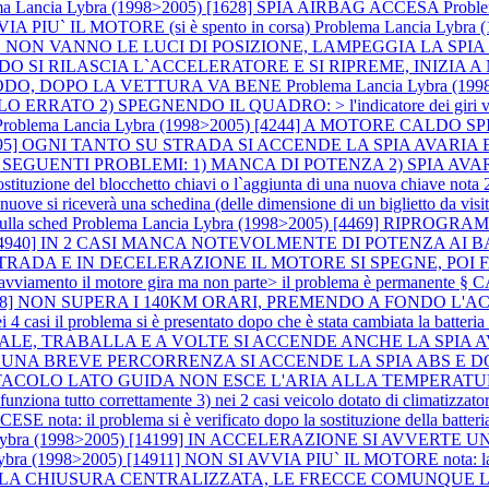
ma Lancia Lybra (1998>2005) [1628] SPIA AIRBAG ACCESA
Probl
VIA PIU` IL MOTORE (si è spento in corsa)
Problema Lancia Lybr
N VANNO LE LUCI DI POSIZIONE, LAMPEGGIA LA SPIA CANDE
] QUANDO SI RILASCIA L`ACCELERATORE E SI RIPREME, INI
ODO, DOPO LA VETTURA VA BENE
Problema Lancia Lybra (
SPEGNENDO IL QUADRO: > l'indicatore dei giri va sotto lo 0 e 
Problema Lancia Lybra (1998>2005) [4244] A MOTORE CALDO S
5) [4295] OGNI TANTO SU STRADA SI ACCENDE LA SPIA AVA
O I SEGUENTI PROBLEMI: 1) MANCA DI POTENZA 2) SPIA AVARI
del blocchetto chiavi o l`aggiunta di una nuova chiave nota 2: in ca
 nuove si riceverà una schedina (delle dimensione di un biglietto da visi
 sulla sched
Problema Lancia Lybra (1998>2005) [4469] RIP
) [4940] IN 2 CASI MANCA NOTEVOLMENTE DI POTENZA AI BASSI RE
 STRADA E IN DECELERAZIONE IL MOTORE SI SPEGNE, POI
amento il motore gira ma non parte> il problema è permanente § CA
) [6318] NON SUPERA I 140KM ORARI, PREMENDO A FONDO L
si il problema si è presentato dopo che è stata cambiata la batteria
E, TRABALLA E A VOLTE SI ACCENDE ANCHE LA SPIA AVARI
UNA BREVE PERCORRENZA SI ACCENDE LA SPIA ABS E 
COLO LATO GUIDA NON ESCE L'ARIA ALLA TEMPERATURA DESIDER
 funziona tutto correttamente 3) nei 2 casi veicolo dotato di climatizzat
ta: il problema si è verificato dopo la sostituzione della batter
 Lybra (1998>2005) [14199] IN ACCELERAZIONE SI AVVERTE 
ybra (1998>2005) [14911] NON SI AVVIA PIU` IL MOTORE nota: la ve
NA LA CHIUSURA CENTRALIZZATA, LE FRECCE COMUNQUE 