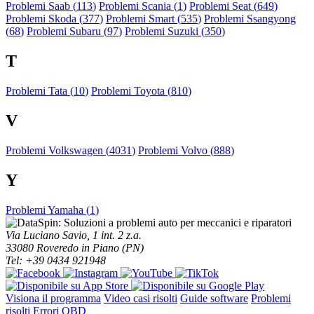
Problemi Saab (
113
)
Problemi Scania (
1
)
Problemi Seat (
649
)
Problemi Skoda (
377
)
Problemi Smart (
535
)
Problemi Ssangyong
(
68
)
Problemi Subaru (
97
)
Problemi Suzuki (
350
)
T
Problemi Tata (
10
)
Problemi Toyota (
810
)
V
Problemi Volkswagen (
4031
)
Problemi Volvo (
888
)
Y
Problemi Yamaha (
1
)
Via Luciano Savio, 1 int. 2 z.a.
33080 Roveredo in Piano (PN)
Tel: +39 0434 921948
Visiona il programma
Video casi risolti
Guide software
Problemi
risolti
Errori OBD