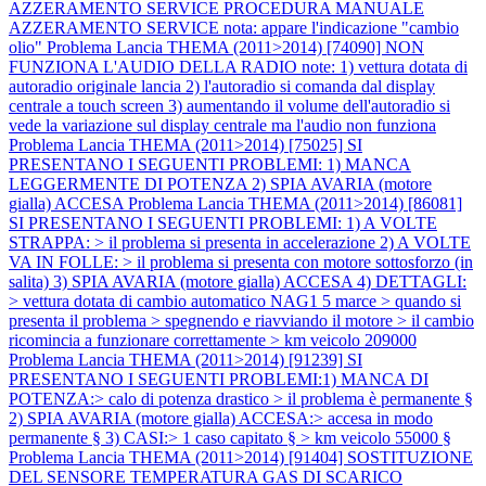
AZZERAMENTO SERVICE PROCEDURA MANUALE
AZZERAMENTO SERVICE nota: appare l'indicazione "cambio
olio"
Problema Lancia THEMA (2011>2014) [74090] NON
FUNZIONA L'AUDIO DELLA RADIO note: 1) vettura dotata di
autoradio originale lancia 2) l'autoradio si comanda dal display
centrale a touch screen 3) aumentando il volume dell'autoradio si
vede la variazione sul display centrale ma l'audio non funziona
Problema Lancia THEMA (2011>2014) [75025] SI
PRESENTANO I SEGUENTI PROBLEMI: 1) MANCA
LEGGERMENTE DI POTENZA 2) SPIA AVARIA (motore
gialla) ACCESA
Problema Lancia THEMA (2011>2014) [86081]
SI PRESENTANO I SEGUENTI PROBLEMI: 1) A VOLTE
STRAPPA: > il problema si presenta in accelerazione 2) A VOLTE
VA IN FOLLE: > il problema si presenta con motore sottosforzo (in
salita) 3) SPIA AVARIA (motore gialla) ACCESA 4) DETTAGLI:
> vettura dotata di cambio automatico NAG1 5 marce > quando si
presenta il problema > spegnendo e riavviando il motore > il cambio
ricomincia a funzionare correttamente > km veicolo 209000
Problema Lancia THEMA (2011>2014) [91239] SI
PRESENTANO I SEGUENTI PROBLEMI:1) MANCA DI
POTENZA:> calo di potenza drastico > il problema è permanente §
2) SPIA AVARIA (motore gialla) ACCESA:> accesa in modo
permanente § 3) CASI:> 1 caso capitato § > km veicolo 55000 §
Problema Lancia THEMA (2011>2014) [91404] SOSTITUZIONE
DEL SENSORE TEMPERATURA GAS DI SCARICO