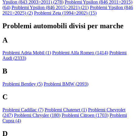
Ypsilon (843 2003>2011) (
278
)
Problemi Ypsilon (846 2011>2015)
(
64
)
Problemi Ypsilon (846 2015>2021) (
21
)
Problemi Ypsilon (846
2021>2025) (
2
)
Problemi Zeta (1994>2002) (
15
)
Problemi automobili divisi per marche
A
Problemi Adria Mobil (
1
)
Problemi Alfa Romeo (
1414
)
Problemi
Audi (
2333
)
B
Problemi Bentley (
5
)
Problemi BMW (
2093
)
C
Problemi Cadillac (
7
)
Problemi Chatenet (
1
)
Problemi Chevrolet
(
247
)
Problemi Chrysler (
180
)
Problemi Citroen (
1703
)
Problemi
Cupra (
4
)
D