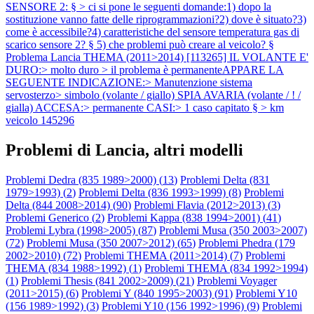
SENSORE 2: § > ci si pone le seguenti domande:1) dopo la
sostituzione vanno fatte delle riprogrammazioni?2) dove è situato?3)
come è accessibile?4) caratteristiche del sensore temperatura gas di
scarico sensore 2? § 5) che problemi può creare al veicolo? §
Problema Lancia THEMA (2011>2014) [113265] IL VOLANTE E'
DURO:> molto duro > il problema è permanenteAPPARE LA
SEGUENTE INDICAZIONE:> Manutenzione sistema
servosterzo> simbolo (volante / giallo) SPIA AVARIA (volante / ! /
gialla) ACCESA:> permanente CASI:> 1 caso capitato § > km
veicolo 145296
Problemi di Lancia, altri modelli
Problemi Dedra (835 1989>2000) (
13
)
Problemi Delta (831
1979>1993) (
2
)
Problemi Delta (836 1993>1999) (
8
)
Problemi
Delta (844 2008>2014) (
90
)
Problemi Flavia (2012>2013) (
3
)
Problemi Generico (
2
)
Problemi Kappa (838 1994>2001) (
41
)
Problemi Lybra (1998>2005) (
87
)
Problemi Musa (350 2003>2007)
(
72
)
Problemi Musa (350 2007>2012) (
65
)
Problemi Phedra (179
2002>2010) (
72
)
Problemi THEMA (2011>2014) (
7
)
Problemi
THEMA (834 1988>1992) (
1
)
Problemi THEMA (834 1992>1994)
(
1
)
Problemi Thesis (841 2002>2009) (
21
)
Problemi Voyager
(2011>2015) (
6
)
Problemi Y (840 1995>2003) (
91
)
Problemi Y10
(156 1989>1992) (
3
)
Problemi Y10 (156 1992>1996) (
9
)
Problemi