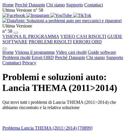
Home
Perchè Dataspin
Chi siamo
Supporto
Contattaci
Ultima Versione n° 58
Ultima Versione
n° 58
VISIONA IL PROGRAMMA
VIDEO CASI RISOLTI
GUIDE
SOFTWARE
PROBLEMI RISOLTI
ERRORI OBD
Home
Visiona il programma
Video casi risolti
Guide software
Problemi risolti
Errori OBD
Perchè Dataspin
Chi siamo
Supporto
Contattaci
Privacy
Problemi e soluzioni auto:
Lancia THEMA (2011>2014)
Qui trovi tutti i problemi di Lancia THEMA (2011>2014) che
abbiamo riscontrato e la relativa soluzione
Problema Lancia THEMA (2011>2014) [70899]