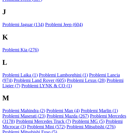
J
Problemi Jaguar (
134
)
Problemi Jeep (
604
)
K
Problemi Kia (
276
)
L
Problemi Laika (
1
)
Problemi Lamborghini (
1
)
Problemi Lancia
(
974
)
Problemi Land Rover (
605
)
Problemi Lexus (
28
)
Problemi
Ligier (
7
)
Problemi LYNK & CO (
1
)
M
Problemi Mahindra (
2
)
Problemi Man (
4
)
Problemi Marlin (
1
)
Problemi Maserati (
23
)
Problemi Mazda (
267
)
Problemi Mercedes
(
3178
)
Problemi Mercedes Truck (
7
)
Problemi MG (
5
)
Problemi
Microcar (
3
)
Problemi Mini (
572
)
Problemi Mitsubishi (
276
)
Problemi Mitsubishi Fuso (
5
)