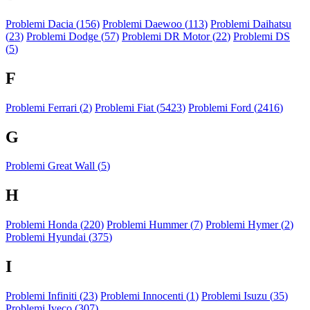
Problemi Dacia (
156
)
Problemi Daewoo (
113
)
Problemi Daihatsu
(
23
)
Problemi Dodge (
57
)
Problemi DR Motor (
22
)
Problemi DS
(
5
)
F
Problemi Ferrari (
2
)
Problemi Fiat (
5423
)
Problemi Ford (
2416
)
G
Problemi Great Wall (
5
)
H
Problemi Honda (
220
)
Problemi Hummer (
7
)
Problemi Hymer (
2
)
Problemi Hyundai (
375
)
I
Problemi Infiniti (
23
)
Problemi Innocenti (
1
)
Problemi Isuzu (
35
)
Problemi Iveco (
307
)