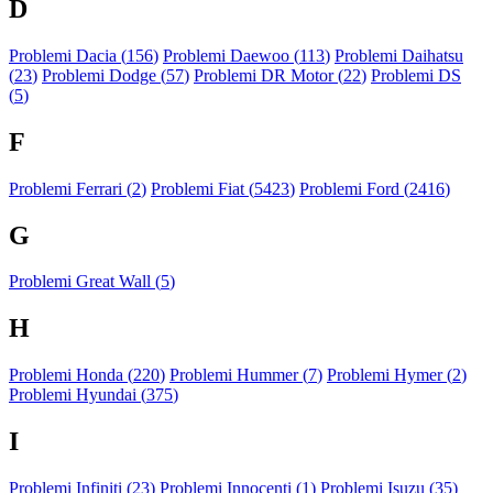
D
Problemi Dacia (
156
)
Problemi Daewoo (
113
)
Problemi Daihatsu
(
23
)
Problemi Dodge (
57
)
Problemi DR Motor (
22
)
Problemi DS
(
5
)
F
Problemi Ferrari (
2
)
Problemi Fiat (
5423
)
Problemi Ford (
2416
)
G
Problemi Great Wall (
5
)
H
Problemi Honda (
220
)
Problemi Hummer (
7
)
Problemi Hymer (
2
)
Problemi Hyundai (
375
)
I
Problemi Infiniti (
23
)
Problemi Innocenti (
1
)
Problemi Isuzu (
35
)