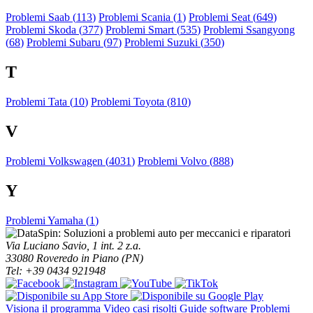
Problemi Saab (
113
)
Problemi Scania (
1
)
Problemi Seat (
649
)
Problemi Skoda (
377
)
Problemi Smart (
535
)
Problemi Ssangyong
(
68
)
Problemi Subaru (
97
)
Problemi Suzuki (
350
)
T
Problemi Tata (
10
)
Problemi Toyota (
810
)
V
Problemi Volkswagen (
4031
)
Problemi Volvo (
888
)
Y
Problemi Yamaha (
1
)
Via Luciano Savio, 1 int. 2 z.a.
33080 Roveredo in Piano (PN)
Tel: +39 0434 921948
Visiona il programma
Video casi risolti
Guide software
Problemi