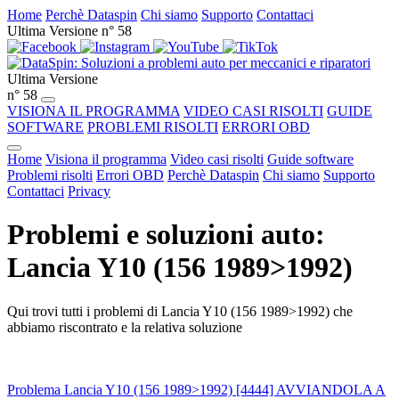
Home
Perchè Dataspin
Chi siamo
Supporto
Contattaci
Ultima Versione n° 58
Ultima Versione
n° 58
VISIONA IL PROGRAMMA
VIDEO CASI RISOLTI
GUIDE
SOFTWARE
PROBLEMI RISOLTI
ERRORI OBD
Home
Visiona il programma
Video casi risolti
Guide software
Problemi risolti
Errori OBD
Perchè Dataspin
Chi siamo
Supporto
Contattaci
Privacy
Problemi e soluzioni auto:
Lancia Y10 (156 1989>1992)
Qui trovi tutti i problemi di Lancia Y10 (156 1989>1992) che
abbiamo riscontrato e la relativa soluzione
Problema Lancia Y10 (156 1989>1992) [4444] AVVIANDOLA A