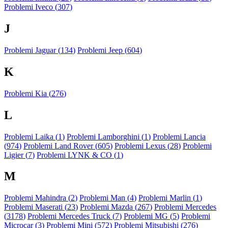
Problemi Iveco (
307
)
J
Problemi Jaguar (
134
)
Problemi Jeep (
604
)
K
Problemi Kia (
276
)
L
Problemi Laika (
1
)
Problemi Lamborghini (
1
)
Problemi Lancia
(
974
)
Problemi Land Rover (
605
)
Problemi Lexus (
28
)
Problemi
Ligier (
7
)
Problemi LYNK & CO (
1
)
M
Problemi Mahindra (
2
)
Problemi Man (
4
)
Problemi Marlin (
1
)
Problemi Maserati (
23
)
Problemi Mazda (
267
)
Problemi Mercedes
(
3178
)
Problemi Mercedes Truck (
7
)
Problemi MG (
5
)
Problemi
Microcar (
3
)
Problemi Mini (
572
)
Problemi Mitsubishi (
276
)