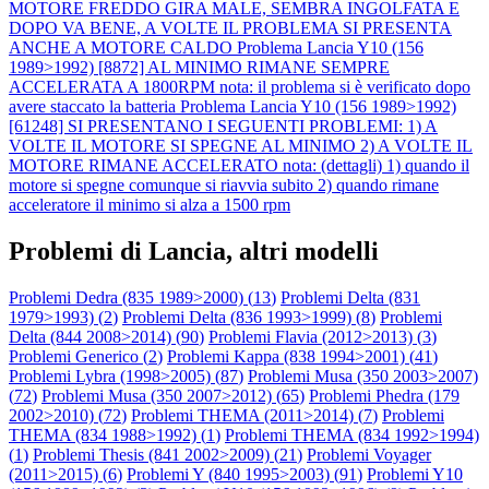
MOTORE FREDDO GIRA MALE, SEMBRA INGOLFATA E
DOPO VA BENE, A VOLTE IL PROBLEMA SI PRESENTA
ANCHE A MOTORE CALDO
Problema Lancia Y10 (156
1989>1992) [8872] AL MINIMO RIMANE SEMPRE
ACCELERATA A 1800RPM nota: il problema si è verificato dopo
avere staccato la batteria
Problema Lancia Y10 (156 1989>1992)
[61248] SI PRESENTANO I SEGUENTI PROBLEMI: 1) A
VOLTE IL MOTORE SI SPEGNE AL MINIMO 2) A VOLTE IL
MOTORE RIMANE ACCELERATO nota: (dettagli) 1) quando il
motore si spegne comunque si riavvia subito 2) quando rimane
acceleratore il minimo si alza a 1500 rpm
Problemi di Lancia, altri modelli
Problemi Dedra (835 1989>2000) (
13
)
Problemi Delta (831
1979>1993) (
2
)
Problemi Delta (836 1993>1999) (
8
)
Problemi
Delta (844 2008>2014) (
90
)
Problemi Flavia (2012>2013) (
3
)
Problemi Generico (
2
)
Problemi Kappa (838 1994>2001) (
41
)
Problemi Lybra (1998>2005) (
87
)
Problemi Musa (350 2003>2007)
(
72
)
Problemi Musa (350 2007>2012) (
65
)
Problemi Phedra (179
2002>2010) (
72
)
Problemi THEMA (2011>2014) (
7
)
Problemi
THEMA (834 1988>1992) (
1
)
Problemi THEMA (834 1992>1994)
(
1
)
Problemi Thesis (841 2002>2009) (
21
)
Problemi Voyager
(2011>2015) (
6
)
Problemi Y (840 1995>2003) (
91
)
Problemi Y10