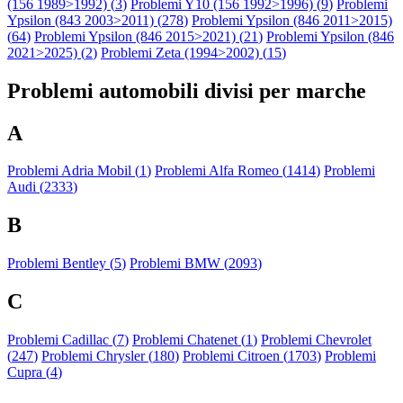
(156 1989>1992) (
3
)
Problemi Y10 (156 1992>1996) (
9
)
Problemi
Ypsilon (843 2003>2011) (
278
)
Problemi Ypsilon (846 2011>2015)
(
64
)
Problemi Ypsilon (846 2015>2021) (
21
)
Problemi Ypsilon (846
2021>2025) (
2
)
Problemi Zeta (1994>2002) (
15
)
Problemi automobili divisi per marche
A
Problemi Adria Mobil (
1
)
Problemi Alfa Romeo (
1414
)
Problemi
Audi (
2333
)
B
Problemi Bentley (
5
)
Problemi BMW (
2093
)
C
Problemi Cadillac (
7
)
Problemi Chatenet (
1
)
Problemi Chevrolet
(
247
)
Problemi Chrysler (
180
)
Problemi Citroen (
1703
)
Problemi
Cupra (
4
)