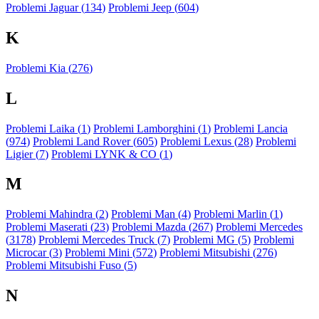
Problemi Jaguar (
134
)
Problemi Jeep (
604
)
K
Problemi Kia (
276
)
L
Problemi Laika (
1
)
Problemi Lamborghini (
1
)
Problemi Lancia
(
974
)
Problemi Land Rover (
605
)
Problemi Lexus (
28
)
Problemi
Ligier (
7
)
Problemi LYNK & CO (
1
)
M
Problemi Mahindra (
2
)
Problemi Man (
4
)
Problemi Marlin (
1
)
Problemi Maserati (
23
)
Problemi Mazda (
267
)
Problemi Mercedes
(
3178
)
Problemi Mercedes Truck (
7
)
Problemi MG (
5
)
Problemi
Microcar (
3
)
Problemi Mini (
572
)
Problemi Mitsubishi (
276
)
Problemi Mitsubishi Fuso (
5
)
N