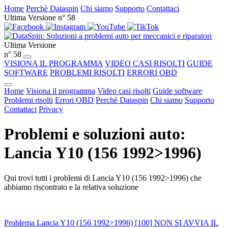
Home
Perchè Dataspin
Chi siamo
Supporto
Contattaci
Ultima Versione n° 58
Ultima Versione
n° 58
VISIONA IL PROGRAMMA
VIDEO CASI RISOLTI
GUIDE
SOFTWARE
PROBLEMI RISOLTI
ERRORI OBD
Home
Visiona il programma
Video casi risolti
Guide software
Problemi risolti
Errori OBD
Perchè Dataspin
Chi siamo
Supporto
Contattaci
Privacy
Problemi e soluzioni auto:
Lancia Y10 (156 1992>1996)
Qui trovi tutti i problemi di Lancia Y10 (156 1992>1996) che
abbiamo riscontrato e la relativa soluzione
Problema Lancia Y10 (156 1992>1996) [100] NON SI AVVIA IL