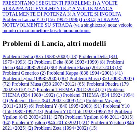
PRESENTANO I SEGUENTI PROBLEMI: 1) A VOLTE
STRAPPA NOTEVOLMENTE 2) A VOLTE MANCA
TOTALMENTE DI POTENZA 3) A VOLTE SI INGOLFA
Problema Lancia Y10 (156 1992>1996) [57814] STRAPPA
NOTEVOLMENTE SU STRADA (va a singhiozzo) nota: veicolo
munito di monoiniettore bosch monomotronic
Problemi di Lancia, altri modelli
Problemi Dedra (835 1989>2000) (
13
)
Problemi Delta (831
1979>1993) (
2
)
Problemi Delta (836 1993>1999) (
8
)
Problemi
Delta (844 2008>2014) (
90
)
Problemi Flavia (2012>2013) (
3
)
Problemi Generico (
2
)
Problemi Kappa (838 1994>2001) (
41
)
Problemi Lybra (1998>2005) (
87
)
Problemi Musa (350 2003>2007)
(
72
)
Problemi Musa (350 2007>2012) (
65
)
Problemi Phedra (179
2002>2010) (
72
)
Problemi THEMA (2011>2014) (
7
)
Problemi
THEMA (834 1988>1992) (
1
)
Problemi THEMA (834 1992>1994)
(
1
)
Problemi Thesis (841 2002>2009) (
21
)
Problemi Voyager
(2011>2015) (
6
)
Problemi Y (840 1995>2003) (
91
)
Problemi Y10
(156 1989>1992) (
3
)
Problemi Y10 (156 1992>1996) (
9
)
Problemi
Ypsilon (843 2003>2011) (
278
)
Problemi Ypsilon (846 2011>2015)
(
64
)
Problemi Ypsilon (846 2015>2021) (
21
)
Problemi Ypsilon (846
2021>2025) (
2
)
Problemi Zeta (1994>2002) (
15
)