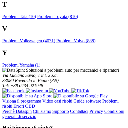
T
Problemi Tata (
10
)
Problemi Toyota (
810
)
V
Problemi Volkswagen (
4031
)
Problemi Volvo (
888
)
Y
Problemi Yamaha (
1
)
Via Luciano Savio, 1 int. 2 z.a.
33080 Roveredo in Piano (PN)
Tel: +39 0434 921948
Visiona il programma
Video casi risolti
Guide software
Problemi
risolti
Errori OBD
Perchè Dataspin
Chi siamo
Supporto
Contattaci
Privacy
Condizioni
generali di servizio
Hai bisogno di aiuto?