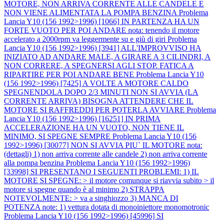
MOTORE, NON ARRIVA CORRENTE ALLE CANDELE E
NON VIENE ALIMENTATA LA POMPA BENZINA
Problema
Lancia Y10 (156 1992>1996) [1066] IN PARTENZA HA UN
FORTE VUOTO PER POI ANDARE nota: tenendo il motore
accelerato a 2000rpm va leggermente su e giù di giri
Problema
Lancia Y10 (156 1992>1996) [3941] ALL'IMPROVVISO HA
INIZIATO AD ANDARE MALE, A GIRARE A 3 CILINDRI, A
NON CORRERE, A SPEGNERSI AGLI STOP. FATICA A
RIPARTIRE PER POI ANDARE BENE
Problema Lancia Y10
(156 1992>1996) [7425] A VOLTE A MOTORE CALDO
SPEGNENDOLA DOPO 2/3 MINUTI NON SI AVVIA (LA
CORRENTE ARRIVA) BISOGNA ATTENDERE CHE IL
MOTORE SI RAFFREDDI PER POTERLA AVVIARE
Problema
Lancia Y10 (156 1992>1996) [16251] IN PRIMA
ACCELERAZIONE HA UN VUOTO, NON TIENE IL
MINIMO, SI SPEGNE SEMPRE
Problema Lancia Y10 (156
1992>1996) [30077] NON SI AVVIA PIU` IL MOTORE nota:
(dettagli) 1) non arriva corrente alle candele 2) non arriva corrente
alla pompa benzina
Problema Lancia Y10 (156 1992>1996)
[33998] SI PRESENTANO I SEGUENTI PROBLEMI: 1) IL
MOTORE SI SPEGNE: > il motore comunque si riavvia subito > il
motore si spegne quando è al minimo 2) STRAPPA
NOTEVOLMENTE: > va a singhiozzo 3) MANCA DI
POTENZA note: 1) vettura dotata di monoiniettore monomotronic
Problema Lancia Y10 (156 1992>1996) [45996] SI