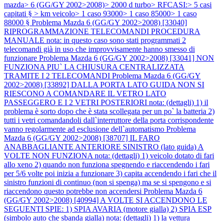
mazda> 6 (GG/GY 2002>2008)> 2000 d turbo> RFCASI:> 5 casi
capitati § > km veicolo> 1 caso 93000> 1 caso 85000> 1 caso
88000 §
Problema Mazda 6 (GG/GY 2002>2008) [33040]
RIPROGRAMMAZIONE TELECOMANDI PROCEDURA
MANUALE nota: in questo caso sono stati programmati 2
telecomandi già in uso che improvvisamente hanno smesso di
funzionare
Problema Mazda 6 (GG/GY 2002>2008) [33041] NON
FUNZIONA PIU` LA CHIUSURA CENTRALIZZATA
TRAMITE I 2 TELECOMANDI
Problema Mazda 6 (GG/GY
2002>2008) [33892] DALLA PORTA LATO GUIDA NON SI
RIESCONO A COMANDARE IL VETRO LATO
PASSEGGERO E I 2 VETRI POSTERIORI nota: (dettagli) 1) il
problema è sorto dopo che è stata scollegata per un po` la batteria 2)
tutti i vetri comandandoli dall`interruttore della porta corrispondente
vanno regolarmente ad esclusione dell`automatismo
Problema
Mazda 6 (GG/GY 2002>2008) [38707] IL FARO
ANABBAGLIANTE ANTERIORE SINISTRO (lato guida) A
VOLTE NON FUNZIONA nota: (dettagli) 1) veicolo dotato di fari
allo xeno 2) quando non funziona spegnendo e riaccendendo i fari
per 5/6 volte poi inizia a funzionare 3) capita accendendo i fari che il
sinistro funzioni di continuo (non si spenga) ma se si spengono e si
riaccendono questo potrebbe non accendersi
Problema Mazda 6
(GG/GY 2002>2008) [40994] A VOLTE SI ACCENDONO LE
SEGUENTI SPIE: 1) SPIA AVARIA (motore gialla) 2) SPIA ESP
(simbolo auto che sbanda gialla) nota: (dettagli) 1) la vettura