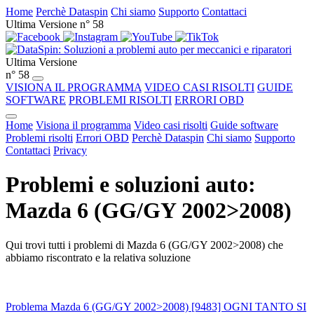
Home
Perchè Dataspin
Chi siamo
Supporto
Contattaci
Ultima Versione n° 58
Ultima Versione
n° 58
VISIONA IL PROGRAMMA
VIDEO CASI RISOLTI
GUIDE
SOFTWARE
PROBLEMI RISOLTI
ERRORI OBD
Home
Visiona il programma
Video casi risolti
Guide software
Problemi risolti
Errori OBD
Perchè Dataspin
Chi siamo
Supporto
Contattaci
Privacy
Problemi e soluzioni auto:
Mazda 6 (GG/GY 2002>2008)
Qui trovi tutti i problemi di Mazda 6 (GG/GY 2002>2008) che
abbiamo riscontrato e la relativa soluzione
Problema Mazda 6 (GG/GY 2002>2008) [9483] OGNI TANTO SI