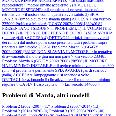
MOTORE RIMANE ACCELERATO: > su strada rilasciando
l'acceleratore il motore rimane accelerato 2) A VOLTE IL
MOTORE SI SPEGNE: > il problema si presenta inserendo la
retromarcia > il motore comunque si riavvia subito 3) SPIA
AVARIA (simbolo auto che sbanda gialla) ACCESA > km veicolo
235000
Problema Mazda 6 (GG/GY 2002>2008) [83040] SI
PRESENTANO I SEGUENTI PROBLEMI: 1) IL VOLANTE E'
DURO 2) IL PEDALE DEL FRENO E' DURO 3) SPIA AVARIA
(motore gialla) ACCESA 4) DETTAGLI: > inizialmente avvertiti
dei rumori dal motore poi si sono presentati tutti i problemi sopra
riportati > km veicolo 233461
Problema Mazda 6 (GG/GY
2002>2008) [83132] NON SI AVVIA IL MOTORE: > in tentativo
di avviamento il motore gira ma non parte > km veicolo 233461
Problema Mazda 6 (GG/GY 2002>2008) [98568] IL MOTORE
HA IL MINIMO INSTABILE:> il regime minimo varia di circa 300
rpm > il problema è permanente SPIA AVARIA (gas di scarico /
gialla) ACCESA:> lampeggiante > si accende a volte
DETTAGLI:> azionando il climatizzatore> il motore ha il minimo
regolare § CASI:> 1 caso capitato § > km veicolo 144000 §
Problemi di Mazda, altri modelli
Problemi 2 (2002>2007) (
17
)
Problemi 2 (2007>2014) (
13
)
Problemi 2 (2014>2020) (
4
)
Problemi 3 (BK 2003>2009) (
40
)
Problemi 3 (BL 2009>2013) (
6
)
Problemi 3 (BM 2014>2016) (
10
)