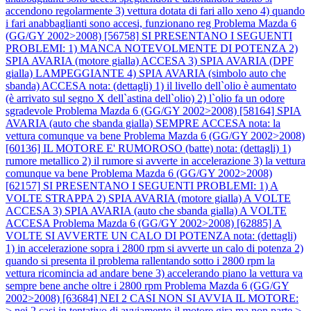
accendono regolarmente 3) vettura dotata di fari allo xeno 4) quando
i fari anabbaglianti sono accesi, funzionano reg
Problema Mazda 6
(GG/GY 2002>2008) [56758] SI PRESENTANO I SEGUENTI
PROBLEMI: 1) MANCA NOTEVOLMENTE DI POTENZA 2)
SPIA AVARIA (motore gialla) ACCESA 3) SPIA AVARIA (DPF
gialla) LAMPEGGIANTE 4) SPIA AVARIA (simbolo auto che
sbanda) ACCESA nota: (dettagli) 1) il livello dell`olio è aumentato
(è arrivato sul segno X dell`astina dell`olio) 2) l`olio fa un odore
sgradevole
Problema Mazda 6 (GG/GY 2002>2008) [58164] SPIA
AVARIA (auto che sbanda gialla) SEMPRE ACCESA nota: la
vettura comunque va bene
Problema Mazda 6 (GG/GY 2002>2008)
[60136] IL MOTORE E' RUMOROSO (batte) nota: (dettagli) 1)
rumore metallico 2) il rumore si avverte in accelerazione 3) la vettura
comunque va bene
Problema Mazda 6 (GG/GY 2002>2008)
[62157] SI PRESENTANO I SEGUENTI PROBLEMI: 1) A
VOLTE STRAPPA 2) SPIA AVARIA (motore gialla) A VOLTE
ACCESA 3) SPIA AVARIA (auto che sbanda gialla) A VOLTE
ACCESA
Problema Mazda 6 (GG/GY 2002>2008) [62885] A
VOLTE SI AVVERTE UN CALO DI POTENZA nota: (dettagli)
1) in accelerazione sopra i 2800 rpm si avverte un calo di potenza 2)
quando si presenta il problema rallentando sotto i 2800 rpm la
vettura ricomincia ad andare bene 3) accelerando piano la vettura va
sempre bene anche oltre i 2800 rpm
Problema Mazda 6 (GG/GY
2002>2008) [63684] NEI 2 CASI NON SI AVVIA IL MOTORE:
> nei 2 casi in tentativo di avviamento il motore gira ma non parte >