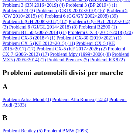
Problemi 3 (BN 2016>2019) (
4
)
Problemi 3 (BP 2019>) (
1
)
Problemi 323 (
3
)
Problemi 5 (CR19 2005>2010) (
16
)
Problemi 5
(CW 2010>2015) (
4
)
Problemi 6 (GG/GY 2002>2008) (
39
)
Problemi 6 (GH 2008>2012) (
12
)
Problemi 6 (GJ/GL 2012>2014)
(
3
)
Problemi 6 (GJ/GL 2014>2018) (
8
)
Problemi B2500 (
1
)
Problemi BT-50 (2006>2014) (
1
)
Problemi CX-3 (2015>2018) (
20
)
Problemi CX-3 (2018>) (
1
)
Problemi CX-30 (2019>2021) (
1
)
Problemi CX-5 (KE 2012>2015) (
11
)
Problemi CX-5 (KE
2015>2017) (
17
)
Problemi CX-5 (KF 2017>2026) (
2
)
Problemi
CX-7 (2006>2012) (
17
)
Problemi Mpv (1999>2006) (
8
)
Problemi
MX5 (2005>2014) (
1
)
Problemi Premacy (
5
)
Problemi RX8 (
2
)
Problemi automobili divisi per marche
A
Problemi Adria Mobil (
1
)
Problemi Alfa Romeo (
1414
)
Problemi
Audi (
2333
)
B
Problemi Bentley (
5
)
Problemi BMW (
2093
)