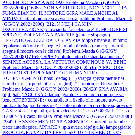
ACCENDE LA SPIA AIRBAG
Problema Mazda 6 (GG/GY
2002>2008) [16868] NON VA SU DI GIRI, NON ACCELERA,
FUMA BIANCO, IL MOTORE GIRA MALE ANCHE AL
MINIMO nota: il motore si avvia senza problemi
Problema Mazda 6
(GG/GY 2002>2008) [21215] NEI 4 CASI IN
DECELERAZIONE (rilasciando l`acceleratore) IL MOTORE SI
SPEGNE, POI FATICA A PARTIRE (parte e si spegne),
TENENDO ACCELERATO SI AVVIA (dopo rimane al minimo
regolarmente) nota: si spegne in modo drastico (come quando si
spegne il motore con la chiave)
Problema Mazda 6 (GG/GY
2002>2008) [21690] SPIA (simbolo auto che sbanda arancione)
SEMPRE ACCESA, LA VETTURA COMUNQUE VA BENE
Problema Mazda 6 (GG/GY 2002>2008) [25616] A MOTORE
FREDDO STRAPPA MOLTO E FUMA NERO
NOTEVOLMENTE nota: (dettagli) 1) strappa specialmente nei
cambi marcia (quindi ai bassi regimi) 2) a motore caldo va bene
Problema Mazda 6 (GG/GY 2002>2008) [28428] SPIA AVARIA
(dpf gialla) ACCESA:> lampeggiante > la vettura comunque va
bene ATTENZIONE:> controllato il livello olio motore trovato
molto alto (sopra il massimo) > l'olio motore ha un odore sgradevole
CASI:> 4 casi capitati § > km veicolo> in 1 caso 93000> in 1 caso
85000> in 1 caso 88000 §
Problema Mazda 6 (GG/GY 2002>2008)
[28429] AZZERAMENTO SPIA SERVICE:> procedura tramite
tester autodiagnosi APPARE:> spia avaria (dpf gialla) lampeggiante
PROCEDURA VALIDA PER IL SEGUENTE VEICOLO:>