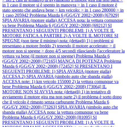
in 1 caso il motore si è spento in manovra > in 1 caso il motore è
stato spento che andava bene > km veicolo: > in 1 caso 280000 > in
1 caso 205942
Problema Mazda 6 (GG/GY 2002>2008) [67929]
SPIA AVARIA (motore gialla) ACCESA nota: la vettura comunque
va bene
Problema Mazda 6 (GG/GY 2002>2008) [69212] SI
PRESENTANO I SEGUENTI PROBLEMI: 1) A VOLTE IL
MOTORE FATICA A PARTIRE 2) A VOLTE IL MOTORE SI
SPEGNE (non tiene il minimo) nota: (dettagli) 1) i problemi si
presentano a motore freddo 2) tenendo il motore accelerato: > il
motore non si spegne > dopo 4/5 secondi rilasciando l'acceleratore la
vettura va bene (il motore non si spegne)
Problema Mazda 6
(GG/GY 2002>2008) [72165] MANCA DI POTENZA
Problema
Mazda 6 (GG/GY 2002>2008) [72452] SI PRESENTANO I
SEGUENTI PROBLEMI: 1) SPIA AVARIA (motore gialla)
ACCESA 2) SPIA AVARIA (simbolo auto che sbanda gialla)
ACCESA note: 1) km veicolo 155000 2) la vettura comunque va
bene
Problema Mazda 6 (GG/GY 2002>2008) [73064] IL
MOTORE NON SI AVVIA nota: (dettagli) 1) in tentativo di
avviamento il motore gira ma non parte 2) il problema è sorto dopo
che il veicolo è rimasto senza carburante
Problema Mazda 6
(GG/GY 2002>2008) [73263] SPIA AVARIA (simbolo auto che
sbanda gialla) ACCESA nota: la vettura comunque va bene
Problema Mazda 6 (GG/GY 2002>2008) [81095] SI
PRESENTANO I SEGUENTI PROBLEMI: 1) A VOLTE IL