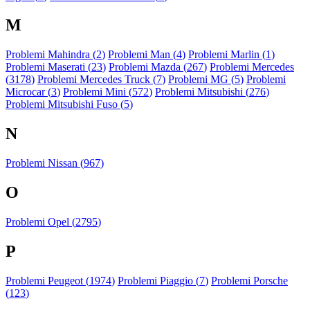
M
Problemi Mahindra (
2
)
Problemi Man (
4
)
Problemi Marlin (
1
)
Problemi Maserati (
23
)
Problemi Mazda (
267
)
Problemi Mercedes
(
3178
)
Problemi Mercedes Truck (
7
)
Problemi MG (
5
)
Problemi
Microcar (
3
)
Problemi Mini (
572
)
Problemi Mitsubishi (
276
)
Problemi Mitsubishi Fuso (
5
)
N
Problemi Nissan (
967
)
O
Problemi Opel (
2795
)
P
Problemi Peugeot (
1974
)
Problemi Piaggio (
7
)
Problemi Porsche
(
123
)