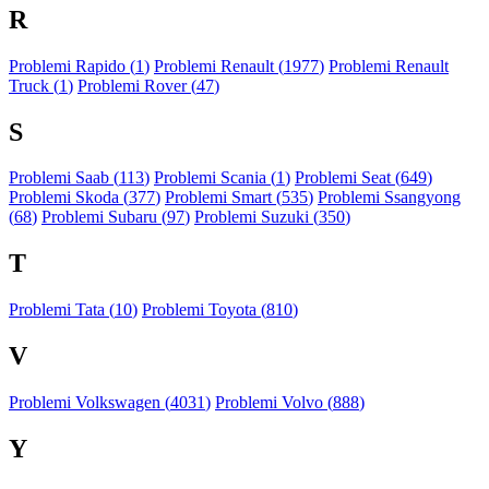
R
Problemi Rapido (
1
)
Problemi Renault (
1977
)
Problemi Renault
Truck (
1
)
Problemi Rover (
47
)
S
Problemi Saab (
113
)
Problemi Scania (
1
)
Problemi Seat (
649
)
Problemi Skoda (
377
)
Problemi Smart (
535
)
Problemi Ssangyong
(
68
)
Problemi Subaru (
97
)
Problemi Suzuki (
350
)
T
Problemi Tata (
10
)
Problemi Toyota (
810
)
V
Problemi Volkswagen (
4031
)
Problemi Volvo (
888
)
Y