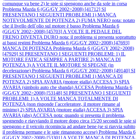
comunque va bene 2) le spie si spengono anche da sole in corsa
Problema Mazda 6 (GG/GY 2002>2008) [41712] SI
PRESENTANO I SEGUENTI PROBLEMI 1) MANCA
NOTEVOLMENTE DI POTENZA 2) FUMA NERO nota: notato
che il livello dell`olio sul motore è basso
Problema Mazda 6
(GG/GY 2002>2008) [45703] A VOLTE IL PEDALE DEL
FRENO DIVENTA DURO nota: il problema si presenta soprattutto
ai bassi regimi
Problema Mazda 6 (GG/GY 2002>2008) [47693]
MANCA DI POTENZA
Problema Mazda 6 (GG/GY 2002>2008)
[47929] SI PRESENTANO I SEGUENTI PROBLEMI: 1) IL
MOTORE FATICA SEMPRE A PARTIRE 2) MANCA DI
POTENZA 3) A VOLTE IL MOTORE SI SPEGNE (in
decelerazione)
Problema Mazda 6 (GG/GY 2002>2008) [49140] SI
PRESENTANO I SEGUENTI PROBLEMI 1) MANCA DI
POTENZA 2) SPIA AVARIA (motore gialla) ACCESA 3) SPIA
AVARIA (simbolo auto che sbanda) ACCESA
Problema Mazda 6
(GG/GY 2002>2008) [53148] SI PRESENTANO I SEGUENTI
PROBLEMI: 1) A VOLTE MANCA TOTALMENTE DI
POTENZA (non risponde l`acceleratore, il motore rimane al
minimo) 2) SPIA AVARIA (motore gialla) ACCESA 3) SPIA
AVARIA (abs) ACCESA nota: quando si presenta il problema,
spegnendo e riavviando il motore dopo circa 15/20 secondi le spie si
spengono e il veicolo ricomincia ad andare bene (se si riavvia subito
il problema permane e le spie rimangono accese)
Problema Mazda 6
(GG/GY 2002>2008) [53301] A VOLTE MANCA DI POTENZA,