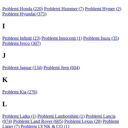
Problemi Honda (
220
)
Problemi Hummer (
7
)
Problemi Hymer (
2
)
Problemi Hyundai (
375
)
I
Problemi Infiniti (
23
)
Problemi Innocenti (
1
)
Problemi Isuzu (
35
)
Problemi Iveco (
307
)
J
Problemi Jaguar (
134
)
Problemi Jeep (
604
)
K
Problemi Kia (
276
)
L
Problemi Laika (
1
)
Problemi Lamborghini (
1
)
Problemi Lancia
(
974
)
Problemi Land Rover (
605
)
Problemi Lexus (
28
)
Problemi
Ligier (
7
)
Problemi LYNK & CO (
1
)