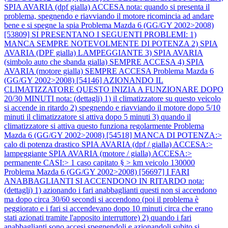
SPIA AVARIA (dpf gialla) ACCESA nota: quando si presenta il
problema, spegnendo e riavviando il motore ricomincia ad andare
bene e si spegne la spia
Problema Mazda 6 (GG/GY 2002>2008)
[53809] SI PRESENTANO I SEGUENTI PROBLEMI: 1)
MANCA SEMPRE NOTEVOLMENTE DI POTENZA 2) SPIA
AVARIA (DPF gialla) LAMPEGGIANTE 3) SPIA AVARIA
(simbolo auto che sbanda gialla) SEMPRE ACCESA 4) SPIA
AVARIA (motore gialla) SEMPRE ACCESA
Problema Mazda 6
(GG/GY 2002>2008) [54146] AZIONANDO IL
CLIMATIZZATORE QUESTO INIZIA A FUNZIONARE DOPO
20/30 MINUTI nota: (dettagli) 1) il climatizzatore su questo veicolo
si accende in ritardo 2) spegnendo e riavviando il motore dopo 5/10
minuti il climatizzatore si attiva dopo 5 minuti 3) quando il
climatizzatore si attiva questo funziona regolarmente
Problema
Mazda 6 (GG/GY 2002>2008) [54518] MANCA DI POTENZA:>
calo di potenza drastico SPIA AVARIA (dpf / gialla) ACCESA:>
lampeggiante SPIA AVARIA (motore / gialla) ACCESA:>
permanente CASI:> 1 caso capitato § > km veicolo 130000
Problema Mazda 6 (GG/GY 2002>2008) [56697] I FARI
ANABBAGLIANTI SI ACCENDONO IN RITARDO nota:
(dettagli) 1) azionando i fari anabbaglianti questi non si accendono
ma dopo circa 30/60 secondi si accendono (poi il problema è
peggiorato e i fari si accendevano dopo 10 minuti circa che erano
stati azionati tramite l'apposito interruttore) 2) quando i fari
anabbaglianti sono accesi spegnendoli e azionandoli subito si