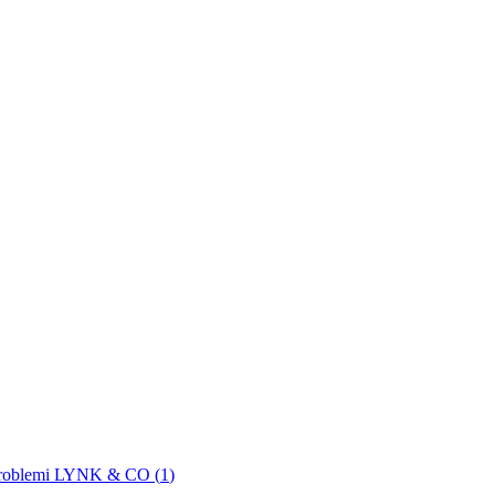
roblemi LYNK & CO (
1
)