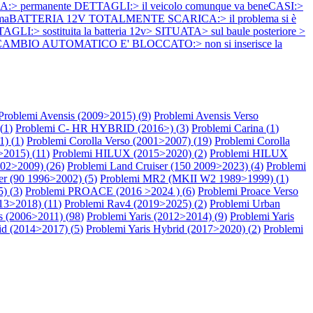
ESA:> permanente DETTAGLI:> il veicolo comunque va beneCASI:>
problemaBATTERIA 12V TOTALMENTE SCARICA:> il problema si è
:> sostituita la batteria 12v> SITUATA> sul baule posteriore >
lemaIL CAMBIO AUTOMATICO E' BLOCCATO:> non si inserisce la
Problemi Avensis (2009>2015) (
9
)
Problemi Avensis Verso
(
1
)
Problemi C- HR HYBRID (2016>) (
3
)
Problemi Carina (
1
)
1) (
1
)
Problemi Corolla Verso (2001>2007) (
19
)
Problemi Corolla
2015) (
11
)
Problemi HILUX (2015>2020) (
2
)
Problemi HILUX
002>2009) (
26
)
Problemi Land Cruiser (150 2009>2023) (
4
)
Problemi
er (90 1996>2002) (
5
)
Problemi MR2 (MKII W2 1989>1999) (
1
)
) (
3
)
Problemi PROACE (2016 >2024 ) (
6
)
Problemi Proace Verso
13>2018) (
11
)
Problemi Rav4 (2019>2025) (
2
)
Problemi Urban
s (2006>2011) (
98
)
Problemi Yaris (2012>2014) (
9
)
Problemi Yaris
id (2014>2017) (
5
)
Problemi Yaris Hybrid (2017>2020) (
2
)
Problemi