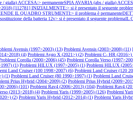
re / gialla) ACCESA:> permanenteSPIA AVARIA (abs / gialla) ACC
12>2018) [112781] INIZIALMENTE:> si è presentato il seguente 
 ACCENDE IL QUADRO STRUMENTI:> il problema è permanenteDETTAGLI
ostituzione della batteria 12v> si è presentato il seguente prob
oblemi Avensis (1997>2003) (
13
)
Problemi Avensis (2003>2008) (
11
)
014>2018) (
4
)
Problemi Aygo X (2021>) (
2
)
Problemi C- HR (2016>) 
Problemi Corolla (2000>2006) (
45
)
Problemi Corolla Verso (1997>200
1997) (
1
)
Problemi HILUX (1997>2005) (
1
)
Problemi HILUX (2005>
lemi Land Cruiser (100 1998>2007) (
6
)
Problemi Land Cruiser (120 2
) (
1
)
Problemi Land Cruiser (80 1990>1997) (
1
)
Problemi Land Cruis
blemi Prius Hybrid (2004>2009) (
2
)
Problemi Prius Hybrid (2009>2015
00>2006) (
101
)
Problemi Rav4 (2006>2013) (
104
)
Problemi Rav4 (20
erso (2013>2018) (
4
)
Problemi Yaris (1999>2005) (
126
)
Problemi Yari
2020>) (
2
)
Problemi Yaris Hybrid (2012>2014) (
1
)
Problemi Yaris Hybr