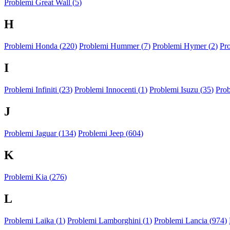
Problemi Great Wall (
5
)
H
Problemi Honda (
220
)
Problemi Hummer (
7
)
Problemi Hymer (
2
)
Pr
I
Problemi Infiniti (
23
)
Problemi Innocenti (
1
)
Problemi Isuzu (
35
)
Prob
J
Problemi Jaguar (
134
)
Problemi Jeep (
604
)
K
Problemi Kia (
276
)
L
Problemi Laika (
1
)
Problemi Lamborghini (
1
)
Problemi Lancia (
974
)