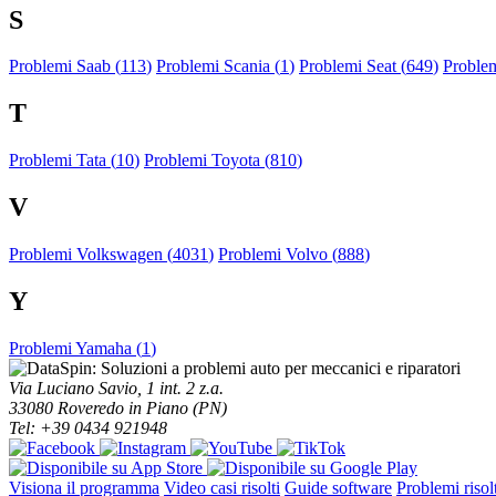
S
Problemi Saab (
113
)
Problemi Scania (
1
)
Problemi Seat (
649
)
Proble
T
Problemi Tata (
10
)
Problemi Toyota (
810
)
V
Problemi Volkswagen (
4031
)
Problemi Volvo (
888
)
Y
Problemi Yamaha (
1
)
Via Luciano Savio, 1 int. 2 z.a.
33080 Roveredo in Piano (PN)
Tel: +39 0434 921948
Visiona il programma
Video casi risolti
Guide software
Problemi risolt