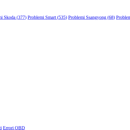
mi Skoda (
377
)
Problemi Smart (
535
)
Problemi Ssangyong (
68
)
Problem
i
Errori OBD