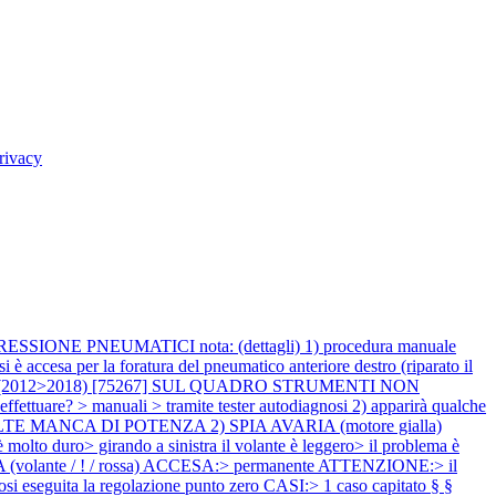
rivacy
ONE PNEUMATICI nota: (dettagli) 1) procedura manuale
 accesa per la foratura del pneumatico anteriore destro (riparato il
is (2012>2018) [75267] SUL QUADRO STRUMENTI NON
re? > manuali > tramite tester autodiagnosi 2) apparirà qualche
LTE MANCA DI POTENZA 2) SPIA AVARIA (motore gialla)
to duro> girando a sinistra il volante è leggero> il problema è
 (volante / ! / rossa) ACCESA:> permanente ATTENZIONE:> il
eseguita la regolazione punto zero CASI:> 1 caso capitato § §