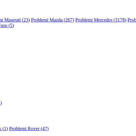
i Maserati (
23
)
Problemi Mazda (
267
)
Problemi Mercedes (
3178
)
Prob
Fuso (
5
)
3
)
 (
1
)
Problemi Rover (
47
)