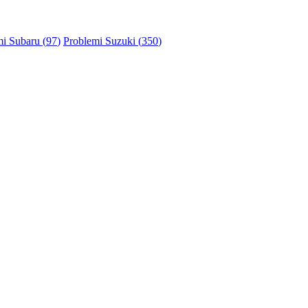
i Subaru (
97
)
Problemi Suzuki (
350
)