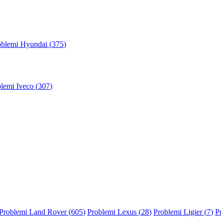
oblemi Hyundai (
375
)
lemi Iveco (
307
)
Problemi Land Rover (
605
)
Problemi Lexus (
28
)
Problemi Ligier (
7
)
P