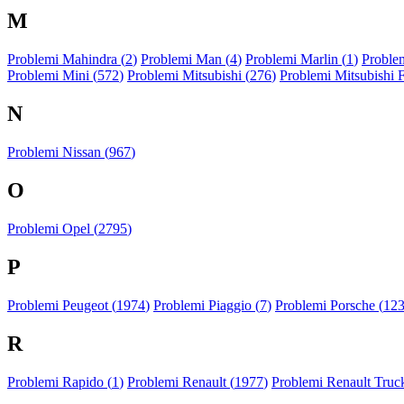
M
Problemi Mahindra (
2
)
Problemi Man (
4
)
Problemi Marlin (
1
)
Problem
Problemi Mini (
572
)
Problemi Mitsubishi (
276
)
Problemi Mitsubishi 
N
Problemi Nissan (
967
)
O
Problemi Opel (
2795
)
P
Problemi Peugeot (
1974
)
Problemi Piaggio (
7
)
Problemi Porsche (
12
R
Problemi Rapido (
1
)
Problemi Renault (
1977
)
Problemi Renault Truck