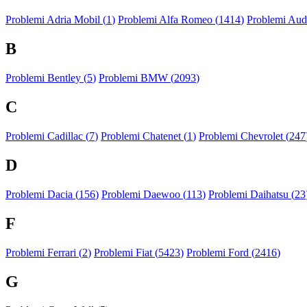
Problemi Adria Mobil (
1
)
Problemi Alfa Romeo (
1414
)
Problemi Audi
B
Problemi Bentley (
5
)
Problemi BMW (
2093
)
C
Problemi Cadillac (
7
)
Problemi Chatenet (
1
)
Problemi Chevrolet (
247
D
Problemi Dacia (
156
)
Problemi Daewoo (
113
)
Problemi Daihatsu (
23
F
Problemi Ferrari (
2
)
Problemi Fiat (
5423
)
Problemi Ford (
2416
)
G