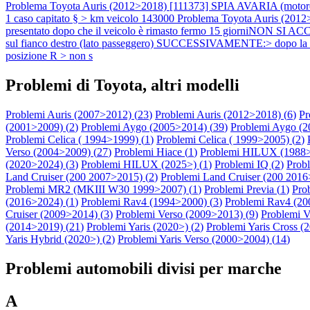
Problema Toyota Auris (2012>2018) [111373] SPIA AVARIA (moto
1 caso capitato § > km veicolo 143000
Problema Toyota Auris (20
presentato dopo che il veicolo è rimasto fermo 15 giorniNON SI
sul fianco destro (lato passeggero) SUCCESSIVAMENTE:> dopo la s
posizione R > non s
Problemi di Toyota, altri modelli
Problemi Auris (2007>2012) (
23
)
Problemi Auris (2012>2018) (
6
)
Pr
(2001>2009) (
2
)
Problemi Aygo (2005>2014) (
39
)
Problemi Aygo (2
Problemi Celica ( 1994>1999) (
1
)
Problemi Celica ( 1999>2005) (
2
)
Verso (2004>2009) (
27
)
Problemi Hiace (
1
)
Problemi HILUX (1988>
(2020>2024) (
3
)
Problemi HILUX (2025>) (
1
)
Problemi IQ (
2
)
Prob
Land Cruiser (200 2007>2015) (
2
)
Problemi Land Cruiser (200 2016>
Problemi MR2 (MKIII W30 1999>2007) (
1
)
Problemi Previa (
1
)
Pro
(2016>2024) (
1
)
Problemi Rav4 (1994>2000) (
3
)
Problemi Rav4 (20
Cruiser (2009>2014) (
3
)
Problemi Verso (2009>2013) (
9
)
Problemi V
(2014>2019) (
21
)
Problemi Yaris (2020>) (
2
)
Problemi Yaris Cross (
Yaris Hybrid (2020>) (
2
)
Problemi Yaris Verso (2000>2004) (
14
)
Problemi automobili divisi per marche
A