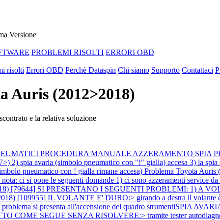
ma Versione
FTWARE
PROBLEMI RISOLTI
ERRORI OBD
i risolti
Errori OBD
Perchè Dataspin
Chi siamo
Supporto
Contattaci
P
ta Auris (2012>2018)
contrato e la relativa soluzione
NE PNEUMATICI PROCEDURA MANUALE AZZERAMENTO SPIA PRESSI
spia avaria (simbolo pneumatico con "!" gialla) accesa 3) la spia si è
a simbolo pneumatico con ! gialla rimane accesa)
Problema Toyota Aur
ne le seguenti domande 1) ci sono azzeramenti service da effettua
>2018) [79644] SI PRESENTANO I SEGUENTI PROBLEMI: 1) A VO
18) [109955] IL VOLANTE E' DURO:> girando a destra il volante è mol
ema si presenta all'accensione del quadro strumentiSPIA AVARIA
tra FATTO COME SEGUE SENZA RISOLVERE:> tramite tester autodiagnosi 