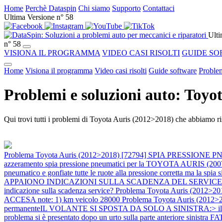
Home
Perchè Dataspin
Chi siamo
Supporto
Contattaci
Ultima Versione n° 58
Ulti
n° 58
VISIONA IL PROGRAMMA
VIDEO CASI RISOLTI
GUIDE SO
Home
Visiona il programma
Video casi risolti
Guide software
Problem
Problemi e soluzioni auto: Toyo
Qui trovi tutti i problemi di Toyota Auris (2012>2018) che abbiamo ris
Problema Toyota Auris (2012>2018) [72794] SPIA PRESSIO
azzeramento spia pressione pneumatici per la TOYOTA AURIS (2007>) 2) 
pneumatico e gonfiate tutte le ruote alla pressione corretta ma la spi
APPAIONO INDICAZIONI SULLA SCADENZA DEL SERVICE nota: ci si po
indicazione sulla scadenza service?
Problema Toyota Auris (2012
ACCESA note: 1) km veicolo 28000
Problema Toyota Auris (2012>20
permanenteIL VOLANTE SI SPOSTA DA SOLO A SINISTRA:> il probl
problema si è presentato dopo un urto sulla parte anteriore sinis