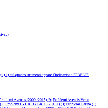
rivacy
ul quadro strumenti appare l`indicazione "TBELT"
Problemi Avensis (2009>2015) (
9
)
Problemi Avensis Verso
(
1
)
Problemi C- HR HYBRID (2016>) (
3
)
Problemi Carina (
1
)