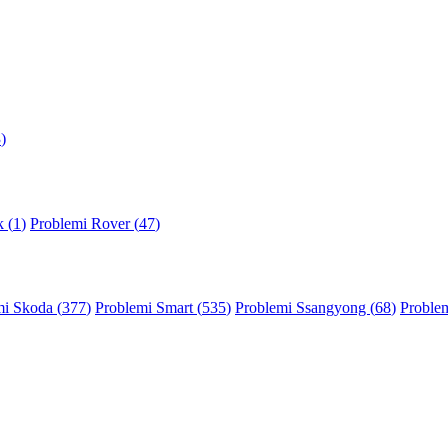
3
)
 (
1
)
Problemi Rover (
47
)
mi Skoda (
377
)
Problemi Smart (
535
)
Problemi Ssangyong (
68
)
Problem