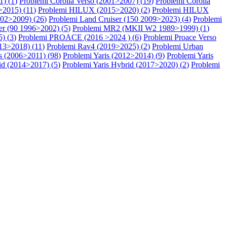
1) (
1
)
Problemi Corolla Verso (2001>2007) (
19
)
Problemi Corolla
2015) (
11
)
Problemi HILUX (2015>2020) (
2
)
Problemi HILUX
002>2009) (
26
)
Problemi Land Cruiser (150 2009>2023) (
4
)
Problemi
er (90 1996>2002) (
5
)
Problemi MR2 (MKII W2 1989>1999) (
1
)
) (
3
)
Problemi PROACE (2016 >2024 ) (
6
)
Problemi Proace Verso
13>2018) (
11
)
Problemi Rav4 (2019>2025) (
2
)
Problemi Urban
s (2006>2011) (
98
)
Problemi Yaris (2012>2014) (
9
)
Problemi Yaris
id (2014>2017) (
5
)
Problemi Yaris Hybrid (2017>2020) (
2
)
Problemi