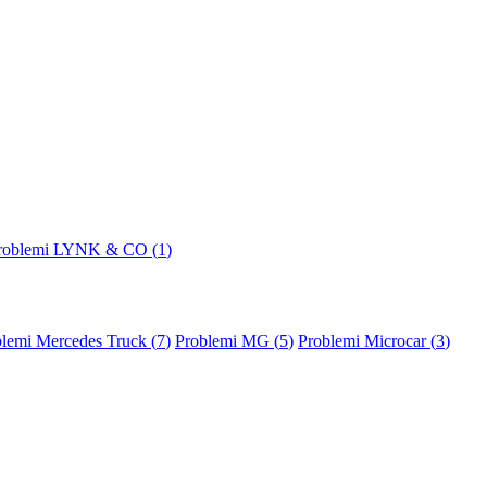
roblemi LYNK & CO (
1
)
lemi Mercedes Truck (
7
)
Problemi MG (
5
)
Problemi Microcar (
3
)