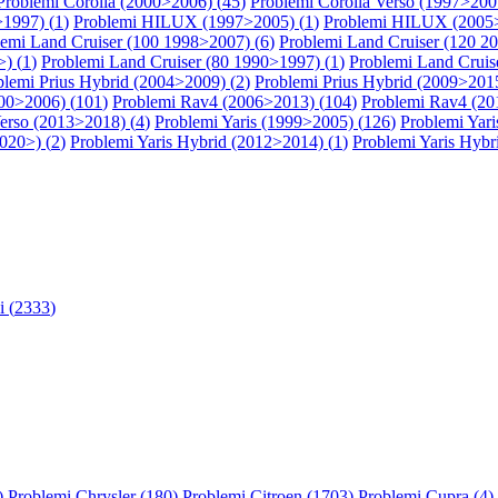
Problemi Corolla (2000>2006) (
45
)
Problemi Corolla Verso (1997>200
1997) (
1
)
Problemi HILUX (1997>2005) (
1
)
Problemi HILUX (2005>
lemi Land Cruiser (100 1998>2007) (
6
)
Problemi Land Cruiser (120 2
) (
1
)
Problemi Land Cruiser (80 1990>1997) (
1
)
Problemi Land Cruis
blemi Prius Hybrid (2004>2009) (
2
)
Problemi Prius Hybrid (2009>2015
00>2006) (
101
)
Problemi Rav4 (2006>2013) (
104
)
Problemi Rav4 (20
erso (2013>2018) (
4
)
Problemi Yaris (1999>2005) (
126
)
Problemi Yari
2020>) (
2
)
Problemi Yaris Hybrid (2012>2014) (
1
)
Problemi Yaris Hybr
 (
2333
)
)
Problemi Chrysler (
180
)
Problemi Citroen (
1703
)
Problemi Cupra (
4
)