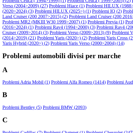
Problemi Celica ( 1994>1999) (
1
)
Problemi Celica ( 1999>2005) (
2
)
Verso (2004>2009) (
27
)
Problemi Hiace (
1
)
Problemi HILUX (1988>
(2020>2024) (
3
)
Problemi HILUX (2025>) (
1
)
Problemi IQ (
2
)
Prob
Land Cruiser (200 2007>2015) (
2
)
Problemi Land Cruiser (200 2016>
Problemi MR2 (MKIII W30 1999>2007) (
1
)
Problemi Previa (
1
)
Pro
(2016>2024) (
1
)
Problemi Rav4 (1994>2000) (
3
)
Problemi Rav4 (20
Cruiser (2009>2014) (
3
)
Problemi Verso (2009>2013) (
9
)
Problemi V
(2014>2019) (
21
)
Problemi Yaris (2020>) (
2
)
Problemi Yaris Cross (
Yaris Hybrid (2020>) (
2
)
Problemi Yaris Verso (2000>2004) (
14
)
Problemi automobili divisi per marche
A
Problemi Adria Mobil (
1
)
Problemi Alfa Romeo (
1414
)
Problemi Audi
B
Problemi Bentley (
5
)
Problemi BMW (
2093
)
C
Problemi Cadillac (
7
)
Problemi Chatenet (
1
)
Problemi Chevrolet (
247