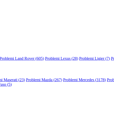
Problemi Land Rover (
605
)
Problemi Lexus (
28
)
Problemi Ligier (
7
)
P
i Maserati (
23
)
Problemi Mazda (
267
)
Problemi Mercedes (
3178
)
Prob
Fuso (
5
)