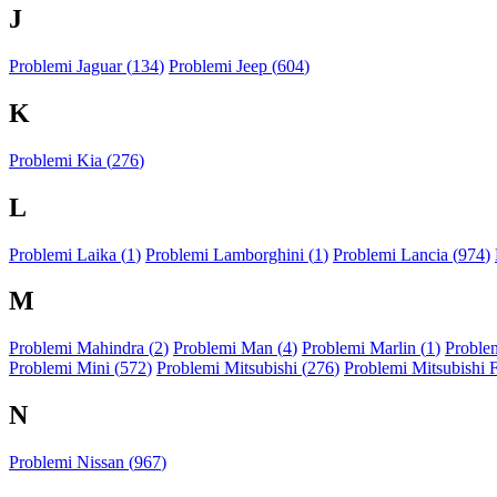
J
Problemi Jaguar (
134
)
Problemi Jeep (
604
)
K
Problemi Kia (
276
)
L
Problemi Laika (
1
)
Problemi Lamborghini (
1
)
Problemi Lancia (
974
)
M
Problemi Mahindra (
2
)
Problemi Man (
4
)
Problemi Marlin (
1
)
Problem
Problemi Mini (
572
)
Problemi Mitsubishi (
276
)
Problemi Mitsubishi 
N
Problemi Nissan (
967
)