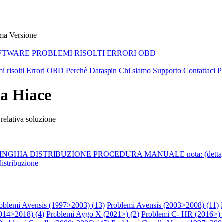
ma Versione
FTWARE
PROBLEMI RISOLTI
ERRORI OBD
i risolti
Errori OBD
Perchè Dataspin
Chi siamo
Supporto
Contattaci
P
ta Hiace
 relativa soluzione
GHIA DISTRIBUZIONE PROCEDURA MANUALE nota: (dettagli) 1) s
distribuzione
oblemi Avensis (1997>2003) (
13
)
Problemi Avensis (2003>2008) (
11
)
014>2018) (
4
)
Problemi Aygo X (2021>) (
2
)
Problemi C- HR (2016>) 