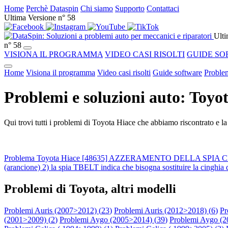
Home
Perchè Dataspin
Chi siamo
Supporto
Contattaci
Ultima Versione n° 58
Ulti
n° 58
VISIONA IL PROGRAMMA
VIDEO CASI RISOLTI
GUIDE SO
Home
Visiona il programma
Video casi risolti
Guide software
Problem
Problemi e soluzioni auto: Toyo
Qui trovi tutti i problemi di Toyota Hiace che abbiamo riscontrato e la
Problema Toyota Hiace [48635] AZZERAMENTO DELLA SPIA CIN
(arancione) 2) la spia TBELT indica che bisogna sostituire la cinghia 
Problemi di Toyota, altri modelli
Problemi Auris (2007>2012) (
23
)
Problemi Auris (2012>2018) (
6
)
Pr
(2001>2009) (
2
)
Problemi Aygo (2005>2014) (
39
)
Problemi Aygo (2