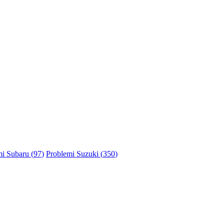
i Subaru (
97
)
Problemi Suzuki (
350
)