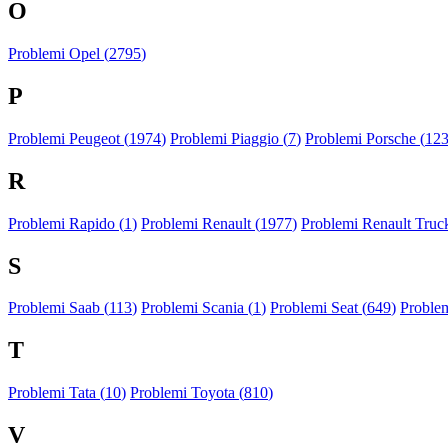
O
Problemi Opel (
2795
)
P
Problemi Peugeot (
1974
)
Problemi Piaggio (
7
)
Problemi Porsche (
12
R
Problemi Rapido (
1
)
Problemi Renault (
1977
)
Problemi Renault Truck
S
Problemi Saab (
113
)
Problemi Scania (
1
)
Problemi Seat (
649
)
Proble
T
Problemi Tata (
10
)
Problemi Toyota (
810
)
V