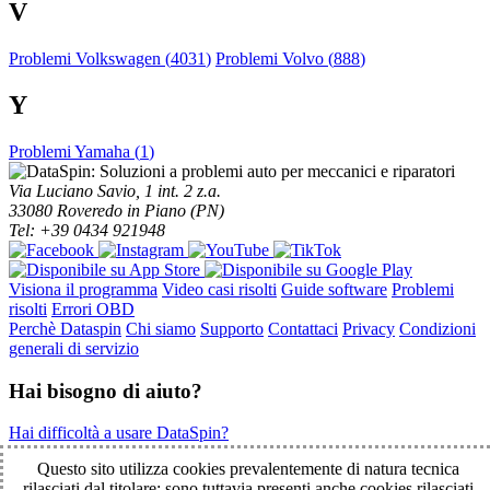
V
Problemi Volkswagen (
4031
)
Problemi Volvo (
888
)
Y
Problemi Yamaha (
1
)
Via Luciano Savio, 1 int. 2 z.a.
33080 Roveredo in Piano (PN)
Tel: +39 0434 921948
Visiona il programma
Video casi risolti
Guide software
Problemi
risolti
Errori OBD
Perchè Dataspin
Chi siamo
Supporto
Contattaci
Privacy
Condizioni
generali di servizio
Hai bisogno di aiuto?
Hai difficoltà a usare DataSpin?
Clicca per la teleassistenza!
Questo sito utilizza cookies prevalentemente di natura tecnica
rilasciati dal titolare; sono tuttavia presenti anche cookies rilasciati