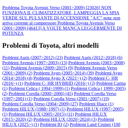
Problema Toyota Avensis Verso (2001>2009) [23026] NON
FUNZIONA IL CLIMATIZZATORE, LAMPEGGIA LA SPIA
VERDE SUL PULSANTE DI ACCENSIONE "A/C" nota: non
arriva corrente al compressore
Problema Toyota Avensis Verso
(2001>2009) [46413] A VOLTE MANCA LEGGERMENTE DI
POTENZA
Problemi di Toyota, altri modelli
Problemi Auris (2007>2012) (
23
)
Problemi Auris (2012>2018) (
6
)
Problemi Avensis (1997>2003) (
13
)
Problemi Avensis (2003>2008)
(
11
)
Problemi Avensis (2009>2015) (
9
)
Problemi Avensis Verso
(2001>2009) (
2
)
Problemi Aygo (2005>2014) (
39
)
Problemi Aygo
(2014>2018) (
4
)
Problemi Aygo X (2021>) (
2
)
Problemi C- HR
(2016>) (
1
)
Problemi C- HR HYBRID (2016>) (
3
)
Problemi Carina
(
1
)
Problemi Celica ( 1994>1999) (
1
)
Problemi Celica ( 1999>2005)
(
2
)
Problemi Corolla (2000>2006) (
45
)
Problemi Corolla Verso
(1997>2001) (
1
)
Problemi Corolla Verso (2001>2007) (
19
)
Problemi Corolla Verso (2004>2009) (
27
)
Problemi Hiace (
1
)
Problemi HILUX (1988>1997) (
1
)
Problemi HILUX (1997>2005)
(
1
)
Problemi HILUX (2005>2015) (
11
)
Problemi HILUX
(2015>2020) (
2
)
Problemi HILUX (2020>2024) (
3
)
Problemi
HILUX (2025>) (
1
)
Problemi IQ (
2
)
Problemi Land Cruiser (100