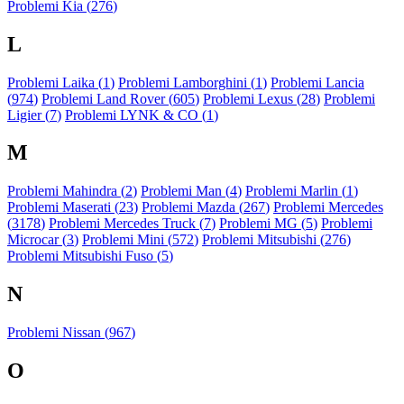
Problemi Kia (
276
)
L
Problemi Laika (
1
)
Problemi Lamborghini (
1
)
Problemi Lancia
(
974
)
Problemi Land Rover (
605
)
Problemi Lexus (
28
)
Problemi
Ligier (
7
)
Problemi LYNK & CO (
1
)
M
Problemi Mahindra (
2
)
Problemi Man (
4
)
Problemi Marlin (
1
)
Problemi Maserati (
23
)
Problemi Mazda (
267
)
Problemi Mercedes
(
3178
)
Problemi Mercedes Truck (
7
)
Problemi MG (
5
)
Problemi
Microcar (
3
)
Problemi Mini (
572
)
Problemi Mitsubishi (
276
)
Problemi Mitsubishi Fuso (
5
)
N
Problemi Nissan (
967
)
O