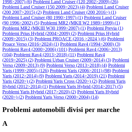
1998>2007) (
6
)
Problemi Land Cruiser (120 2002>2009) (
26
)
Problemi Land Cruiser (150 2009>2023) (
4
)
Problemi Land Cruiser
(200 2007>2015) (
2
)
Problemi Land Cruiser (200 2016>) (
1
)
Problemi Land Cruiser (80 1990>1997) (
1
)
Problemi Land Cruiser
(90 1996>2002) (
5
)
Problemi MR2 (MKII W2 1989>1999) (
1
)
Problemi MR2 (MKIII W30 1999>2007) (
1
)
Problemi Previa (
1
)
Problemi Prius Hybrid (2004>2009) (
2
)
Problemi Prius Hybrid
(2009>2015) (
3
)
Problemi PROACE (2016 >2024 ) (
6
)
Problemi
Proace Verso (2016>2024) (
1
)
Problemi Rav4 (1994>2000) (
3
)
Problemi Rav4 (2000>2006) (
101
)
Problemi Rav4 (2006>2013)
(
104
)
Problemi Rav4 (2013>2018) (
11
)
Problemi Rav4
(2019>2025) (
2
)
Problemi Urban Cruiser (2009>2014) (
3
)
Problemi
Verso (2009>2013) (
9
)
Problemi Verso (2013>2018) (
4
)
Problemi
Yaris (1999>2005) (
126
)
Problemi Yaris (2006>2011) (
98
)
Problemi
Yaris (2012>2014) (
9
)
Problemi Yaris (2014>2019) (
21
)
Problemi
Yaris (2020>) (
2
)
Problemi Yaris Cross (2020>) (
2
)
Problemi Yaris
Hybrid (2012>2014) (
1
)
Problemi Yaris Hybrid (2014>2017) (
5
)
Problemi Yaris Hybrid (2017>2020) (
2
)
Problemi Yaris Hybrid
(2020>) (
2
)
Problemi Yaris Verso (2000>2004) (
14
)
Problemi automobili divisi per marche
A