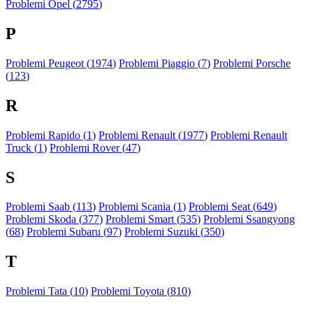
Problemi Opel (
2795
)
P
Problemi Peugeot (
1974
)
Problemi Piaggio (
7
)
Problemi Porsche
(
123
)
R
Problemi Rapido (
1
)
Problemi Renault (
1977
)
Problemi Renault
Truck (
1
)
Problemi Rover (
47
)
S
Problemi Saab (
113
)
Problemi Scania (
1
)
Problemi Seat (
649
)
Problemi Skoda (
377
)
Problemi Smart (
535
)
Problemi Ssangyong
(
68
)
Problemi Subaru (
97
)
Problemi Suzuki (
350
)
T
Problemi Tata (
10
)
Problemi Toyota (
810
)