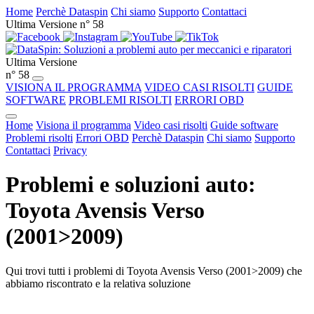
Home
Perchè Dataspin
Chi siamo
Supporto
Contattaci
Ultima Versione n° 58
Ultima Versione
n° 58
VISIONA IL PROGRAMMA
VIDEO CASI RISOLTI
GUIDE
SOFTWARE
PROBLEMI RISOLTI
ERRORI OBD
Home
Visiona il programma
Video casi risolti
Guide software
Problemi risolti
Errori OBD
Perchè Dataspin
Chi siamo
Supporto
Contattaci
Privacy
Problemi e soluzioni auto:
Toyota Avensis Verso
(2001>2009)
Qui trovi tutti i problemi di Toyota Avensis Verso (2001>2009) che
abbiamo riscontrato e la relativa soluzione