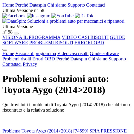
Home
Perchè Dataspin
Chi siamo
Supporto
Contattaci
Ultima Versione n° 58
Ultima Versione
n° 58
VISIONA IL PROGRAMMA
VIDEO CASI RISOLTI
GUIDE
SOFTWARE
PROBLEMI RISOLTI
ERRORI OBD
Home
Visiona il programma
Video casi risolti
Guide software
Problemi risolti
Errori OBD
Perchè Dataspin
Chi siamo
Supporto
Contattaci
Privacy
Problemi e soluzioni auto:
Toyota Aygo (2014>2018)
Qui trovi tutti i problemi di Toyota Aygo (2014>2018) che abbiamo
riscontrato e la relativa soluzione
Problema Toyota Aygo (2014>2018) [74599] SPIA PRESSIONE