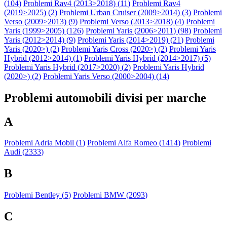
(
104
)
Problemi Rav4 (2013>2018) (
11
)
Problemi Rav4
(2019>2025) (
2
)
Problemi Urban Cruiser (2009>2014) (
3
)
Problemi
Verso (2009>2013) (
9
)
Problemi Verso (2013>2018) (
4
)
Problemi
Yaris (1999>2005) (
126
)
Problemi Yaris (2006>2011) (
98
)
Problemi
Yaris (2012>2014) (
9
)
Problemi Yaris (2014>2019) (
21
)
Problemi
Yaris (2020>) (
2
)
Problemi Yaris Cross (2020>) (
2
)
Problemi Yaris
Hybrid (2012>2014) (
1
)
Problemi Yaris Hybrid (2014>2017) (
5
)
Problemi Yaris Hybrid (2017>2020) (
2
)
Problemi Yaris Hybrid
(2020>) (
2
)
Problemi Yaris Verso (2000>2004) (
14
)
Problemi automobili divisi per marche
A
Problemi Adria Mobil (
1
)
Problemi Alfa Romeo (
1414
)
Problemi
Audi (
2333
)
B
Problemi Bentley (
5
)
Problemi BMW (
2093
)
C