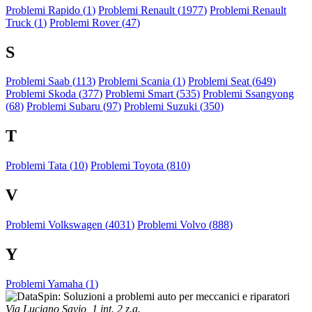
Problemi Rapido (
1
)
Problemi Renault (
1977
)
Problemi Renault
Truck (
1
)
Problemi Rover (
47
)
S
Problemi Saab (
113
)
Problemi Scania (
1
)
Problemi Seat (
649
)
Problemi Skoda (
377
)
Problemi Smart (
535
)
Problemi Ssangyong
(
68
)
Problemi Subaru (
97
)
Problemi Suzuki (
350
)
T
Problemi Tata (
10
)
Problemi Toyota (
810
)
V
Problemi Volkswagen (
4031
)
Problemi Volvo (
888
)
Y
Problemi Yamaha (
1
)
Via Luciano Savio, 1 int. 2 z.a.