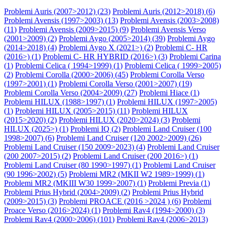
Problemi Auris (2007>2012) (
23
)
Problemi Auris (2012>2018) (
6
)
Problemi Avensis (1997>2003) (
13
)
Problemi Avensis (2003>2008)
(
11
)
Problemi Avensis (2009>2015) (
9
)
Problemi Avensis Verso
(2001>2009) (
2
)
Problemi Aygo (2005>2014) (
39
)
Problemi Aygo
(2014>2018) (
4
)
Problemi Aygo X (2021>) (
2
)
Problemi C- HR
(2016>) (
1
)
Problemi C- HR HYBRID (2016>) (
3
)
Problemi Carina
(
1
)
Problemi Celica ( 1994>1999) (
1
)
Problemi Celica ( 1999>2005)
(
2
)
Problemi Corolla (2000>2006) (
45
)
Problemi Corolla Verso
(1997>2001) (
1
)
Problemi Corolla Verso (2001>2007) (
19
)
Problemi Corolla Verso (2004>2009) (
27
)
Problemi Hiace (
1
)
Problemi HILUX (1988>1997) (
1
)
Problemi HILUX (1997>2005)
(
1
)
Problemi HILUX (2005>2015) (
11
)
Problemi HILUX
(2015>2020) (
2
)
Problemi HILUX (2020>2024) (
3
)
Problemi
HILUX (2025>) (
1
)
Problemi IQ (
2
)
Problemi Land Cruiser (100
1998>2007) (
6
)
Problemi Land Cruiser (120 2002>2009) (
26
)
Problemi Land Cruiser (150 2009>2023) (
4
)
Problemi Land Cruiser
(200 2007>2015) (
2
)
Problemi Land Cruiser (200 2016>) (
1
)
Problemi Land Cruiser (80 1990>1997) (
1
)
Problemi Land Cruiser
(90 1996>2002) (
5
)
Problemi MR2 (MKII W2 1989>1999) (
1
)
Problemi MR2 (MKIII W30 1999>2007) (
1
)
Problemi Previa (
1
)
Problemi Prius Hybrid (2004>2009) (
2
)
Problemi Prius Hybrid
(2009>2015) (
3
)
Problemi PROACE (2016 >2024 ) (
6
)
Problemi
Proace Verso (2016>2024) (
1
)
Problemi Rav4 (1994>2000) (
3
)
Problemi Rav4 (2000>2006) (
101
)
Problemi Rav4 (2006>2013)