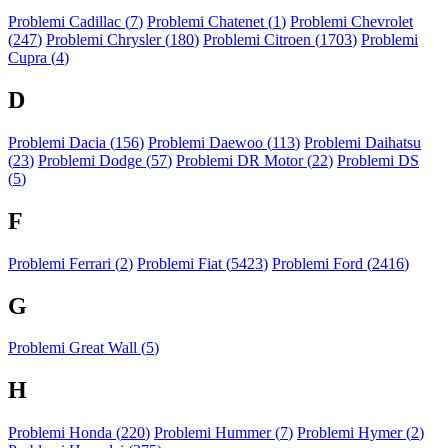
Problemi Cadillac (
7
)
Problemi Chatenet (
1
)
Problemi Chevrolet
(
247
)
Problemi Chrysler (
180
)
Problemi Citroen (
1703
)
Problemi
Cupra (
4
)
D
Problemi Dacia (
156
)
Problemi Daewoo (
113
)
Problemi Daihatsu
(
23
)
Problemi Dodge (
57
)
Problemi DR Motor (
22
)
Problemi DS
(
5
)
F
Problemi Ferrari (
2
)
Problemi Fiat (
5423
)
Problemi Ford (
2416
)
G
Problemi Great Wall (
5
)
H
Problemi Honda (
220
)
Problemi Hummer (
7
)
Problemi Hymer (
2
)