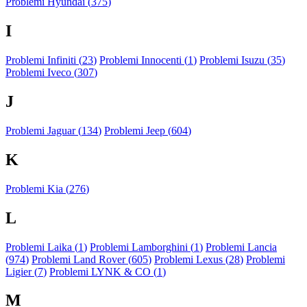
Problemi Hyundai (
375
)
I
Problemi Infiniti (
23
)
Problemi Innocenti (
1
)
Problemi Isuzu (
35
)
Problemi Iveco (
307
)
J
Problemi Jaguar (
134
)
Problemi Jeep (
604
)
K
Problemi Kia (
276
)
L
Problemi Laika (
1
)
Problemi Lamborghini (
1
)
Problemi Lancia
(
974
)
Problemi Land Rover (
605
)
Problemi Lexus (
28
)
Problemi
Ligier (
7
)
Problemi LYNK & CO (
1
)
M