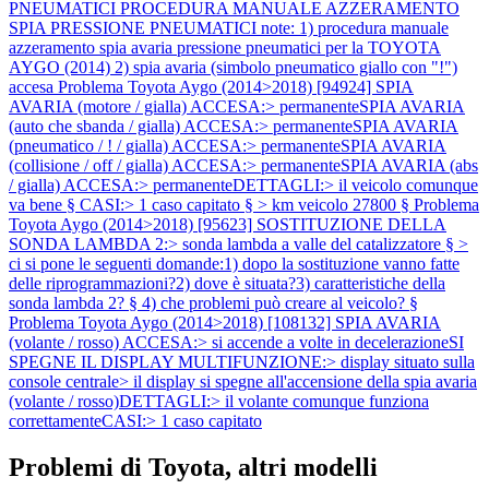
PNEUMATICI PROCEDURA MANUALE AZZERAMENTO
SPIA PRESSIONE PNEUMATICI note: 1) procedura manuale
azzeramento spia avaria pressione pneumatici per la TOYOTA
AYGO (2014) 2) spia avaria (simbolo pneumatico giallo con "!")
accesa
Problema Toyota Aygo (2014>2018) [94924] SPIA
AVARIA (motore / gialla) ACCESA:> permanenteSPIA AVARIA
(auto che sbanda / gialla) ACCESA:> permanenteSPIA AVARIA
(pneumatico / ! / gialla) ACCESA:> permanenteSPIA AVARIA
(collisione / off / gialla) ACCESA:> permanenteSPIA AVARIA (abs
/ gialla) ACCESA:> permanenteDETTAGLI:> il veicolo comunque
va bene § CASI:> 1 caso capitato § > km veicolo 27800 §
Problema
Toyota Aygo (2014>2018) [95623] SOSTITUZIONE DELLA
SONDA LAMBDA 2:> sonda lambda a valle del catalizzatore § >
ci si pone le seguenti domande:1) dopo la sostituzione vanno fatte
delle riprogrammazioni?2) dove è situata?3) caratteristiche della
sonda lambda 2? § 4) che problemi può creare al veicolo? §
Problema Toyota Aygo (2014>2018) [108132] SPIA AVARIA
(volante / rosso) ACCESA:> si accende a volte in decelerazioneSI
SPEGNE IL DISPLAY MULTIFUNZIONE:> display situato sulla
console centrale> il display si spegne all'accensione della spia avaria
(volante / rosso)DETTAGLI:> il volante comunque funziona
correttamenteCASI:> 1 caso capitato
Problemi di Toyota, altri modelli