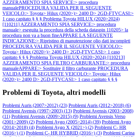
AZZERAMENTO SPIA SERVICE:> procedura
manualePROCEDURA VALIDA PER IL SEGUENTE
VEICOLO:> Toyota> Hilux (2020>)> 2400 D> 2GD-FTVCASI:>
1 caso capitato § § §
Problema Toyota HILUX (2020>2024)
[110211] AZZERAMENTO SPIA SERVICE:> procedura
manuale> eseguita la procedura della scheda dataspin 110205> la
procedura non va a buon fineAPPARE LA SEGUENTE
INDICAZIONE:> Ripristino di manutenzione olio dati incompleti
PROCEDURA VALIDA PER IL SEGUENTE VEICOLO:>
Toyota> Hilux (2020>)> 2400 D> 2GD-FTVCASI:> 1 caso
capitato § § §
Problema Toyota HILUX (2020>2024) [110213]
AZZERAMENTO SPIA FILTRO CARBURANTE:> procedura
manualeAPPARE:> Sostituire il filtro carburante PROCEDURA
VALIDA PER IL SEGUENTE VEICOLO:> Toyota> Hilux
(2020>)> 2400 D> 2GD-FTVCASI:> 1 caso capitato § § §
Problemi di Toyota, altri modelli
Problemi Auris (2007>2012) (
23
)
Problemi Auris (2012>2018) (
6
)
Problemi Avensis (1997>2003) (
13
)
Problemi Avensis (2003>2008)
(
11
)
Problemi Avensis (2009>2015) (
9
)
Problemi Avensis Verso
(2001>2009) (
2
)
Problemi Aygo (2005>2014) (
39
)
Problemi Aygo
(2014>2018) (
4
)
Problemi Aygo X (2021>) (
2
)
Problemi C- HR
(2016>) (
1
)
Problemi C- HR HYBRID (2016>) (
3
)
Problemi Carina