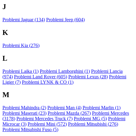
J
Problemi Jaguar (
134
)
Problemi Jeep (
604
)
K
Problemi Kia (
276
)
L
Problemi Laika (
1
)
Problemi Lamborghini (
1
)
Problemi Lancia
(
974
)
Problemi Land Rover (
605
)
Problemi Lexus (
28
)
Problemi
Ligier (
7
)
Problemi LYNK & CO (
1
)
M
Problemi Mahindra (
2
)
Problemi Man (
4
)
Problemi Marlin (
1
)
Problemi Maserati (
23
)
Problemi Mazda (
267
)
Problemi Mercedes
(
3178
)
Problemi Mercedes Truck (
7
)
Problemi MG (
5
)
Problemi
Microcar (
3
)
Problemi Mini (
572
)
Problemi Mitsubishi (
276
)
Problemi Mitsubishi Fuso (
5
)