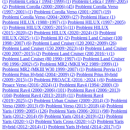
(
1
)
Problemi Celica ( 1994>1999) (
1
)
Problemi Celica ( 1999>2005)
(
2
)
Problemi Corolla (2000>2006) (
45
)
Problemi Corolla Verso
(1997>2001) (
1
)
Problemi Corolla Verso (2001>2007) (
19
)
Problemi Corolla Verso (2004>2009) (
27
)
Problemi Hiace (
1
)
Problemi HILUX (1988>1997) (
1
)
Problemi HILUX (1997>2005)
(
1
)
Problemi HILUX (2005>2015) (
11
)
Problemi HILUX
(2015>2020) (
2
)
Problemi HILUX (2020>2024) (
3
)
Problemi
HILUX (2025>) (
1
)
Problemi IQ (
2
)
Problemi Land Cruiser (100
1998>2007) (
6
)
Problemi Land Cruiser (120 2002>2009) (
26
)
Problemi Land Cruiser (150 2009>2023) (
4
)
Problemi Land Cruiser
(200 2007>2015) (
2
)
Problemi Land Cruiser (200 2016>) (
1
)
Problemi Land Cruiser (80 1990>1997) (
1
)
Problemi Land Cruiser
(90 1996>2002) (
5
)
Problemi MR2 (MKII W2 1989>1999) (
1
)
Problemi MR2 (MKIII W30 1999>2007) (
1
)
Problemi Previa (
1
)
Problemi Prius Hybrid (2004>2009) (
2
)
Problemi Prius Hybrid
(2009>2015) (
3
)
Problemi PROACE (2016 >2024 ) (
6
)
Problemi
Proace Verso (2016>2024) (
1
)
Problemi Rav4 (1994>2000) (
3
)
Problemi Rav4 (2000>2006) (
101
)
Problemi Rav4 (2006>2013)
(
104
)
Problemi Rav4 (2013>2018) (
11
)
Problemi Rav4
(2019>2025) (
2
)
Problemi Urban Cruiser (2009>2014) (
3
)
Problemi
Verso (2009>2013) (
9
)
Problemi Verso (2013>2018) (
4
)
Problemi
Yaris (1999>2005) (
126
)
Problemi Yaris (2006>2011) (
98
)
Problemi
Yaris (2012>2014) (
9
)
Problemi Yaris (2014>2019) (
21
)
Problemi
Yaris (2020>) (
2
)
Problemi Yaris Cross (2020>) (
2
)
Problemi Yaris
Hybrid (2012>2014) (
1
)
Problemi Yaris Hybrid (2014>2017) (
5
)