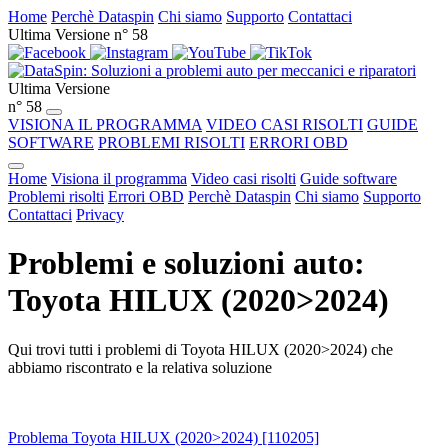
Home
Perchè Dataspin
Chi siamo
Supporto
Contattaci
Ultima Versione n° 58
Ultima Versione
n° 58
VISIONA IL PROGRAMMA
VIDEO CASI RISOLTI
GUIDE
SOFTWARE
PROBLEMI RISOLTI
ERRORI OBD
Home
Visiona il programma
Video casi risolti
Guide software
Problemi risolti
Errori OBD
Perchè Dataspin
Chi siamo
Supporto
Contattaci
Privacy
Problemi e soluzioni auto:
Toyota HILUX (2020>2024)
Qui trovi tutti i problemi di Toyota HILUX (2020>2024) che
abbiamo riscontrato e la relativa soluzione
Problema Toyota HILUX (2020>2024) [110205]