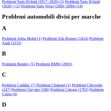
Problemi Yaris Hybrid (2017>2020) (
2
)
Problemi Yaris Hybrid
(2020>) (
2
)
Problemi Yaris Verso (2000>2004) (
14
)
Problemi automobili divisi per marche
A
Problemi Adria Mobil (
1
)
Problemi Alfa Romeo (
1414
)
Problemi
Audi (
2333
)
B
Problemi Bentley (
5
)
Problemi BMW (
2093
)
C
Problemi Cadillac (
7
)
Problemi Chatenet (
1
)
Problemi Chevrolet
(
247
)
Problemi Chrysler (
180
)
Problemi Citroen (
1703
)
Problemi
Cupra (
4
)
D