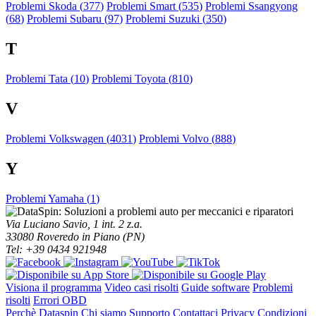
Problemi Skoda (
377
)
Problemi Smart (
535
)
Problemi Ssangyong
(
68
)
Problemi Subaru (
97
)
Problemi Suzuki (
350
)
T
Problemi Tata (
10
)
Problemi Toyota (
810
)
V
Problemi Volkswagen (
4031
)
Problemi Volvo (
888
)
Y
Problemi Yamaha (
1
)
Via Luciano Savio, 1 int. 2 z.a.
33080 Roveredo in Piano (PN)
Tel: +39 0434 921948
Visiona il programma
Video casi risolti
Guide software
Problemi
risolti
Errori OBD
Perchè Dataspin
Chi siamo
Supporto
Contattaci
Privacy
Condizioni