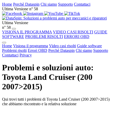
Home
Perchè Dataspin
Chi siamo
Supporto
Contattaci
Ultima Versione n° 58
Ultima Versione
n° 58
VISIONA IL PROGRAMMA
VIDEO CASI RISOLTI
GUIDE
SOFTWARE
PROBLEMI RISOLTI
ERRORI OBD
Home
Visiona il programma
Video casi risolti
Guide software
Problemi risolti
Errori OBD
Perchè Dataspin
Chi siamo
Supporto
Contattaci
Privacy
Problemi e soluzioni auto:
Toyota Land Cruiser (200
2007>2015)
Qui trovi tutti i problemi di Toyota Land Cruiser (200 2007>2015)
che abbiamo riscontrato e la relativa soluzione