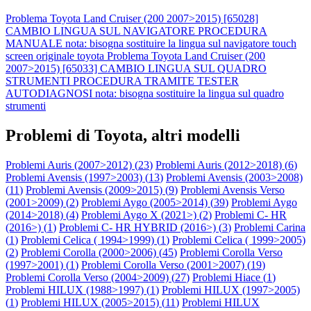
Problema Toyota Land Cruiser (200 2007>2015) [65028]
CAMBIO LINGUA SUL NAVIGATORE PROCEDURA
MANUALE nota: bisogna sostituire la lingua sul navigatore touch
screen originale toyota
Problema Toyota Land Cruiser (200
2007>2015) [65033] CAMBIO LINGUA SUL QUADRO
STRUMENTI PROCEDURA TRAMITE TESTER
AUTODIAGNOSI nota: bisogna sostituire la lingua sul quadro
strumenti
Problemi di Toyota, altri modelli
Problemi Auris (2007>2012) (
23
)
Problemi Auris (2012>2018) (
6
)
Problemi Avensis (1997>2003) (
13
)
Problemi Avensis (2003>2008)
(
11
)
Problemi Avensis (2009>2015) (
9
)
Problemi Avensis Verso
(2001>2009) (
2
)
Problemi Aygo (2005>2014) (
39
)
Problemi Aygo
(2014>2018) (
4
)
Problemi Aygo X (2021>) (
2
)
Problemi C- HR
(2016>) (
1
)
Problemi C- HR HYBRID (2016>) (
3
)
Problemi Carina
(
1
)
Problemi Celica ( 1994>1999) (
1
)
Problemi Celica ( 1999>2005)
(
2
)
Problemi Corolla (2000>2006) (
45
)
Problemi Corolla Verso
(1997>2001) (
1
)
Problemi Corolla Verso (2001>2007) (
19
)
Problemi Corolla Verso (2004>2009) (
27
)
Problemi Hiace (
1
)
Problemi HILUX (1988>1997) (
1
)
Problemi HILUX (1997>2005)
(
1
)
Problemi HILUX (2005>2015) (
11
)
Problemi HILUX