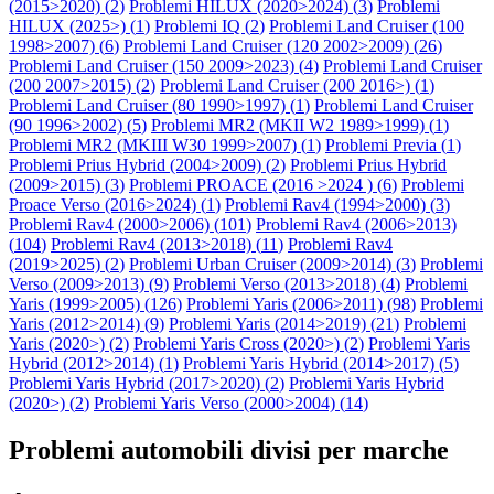
(2015>2020) (
2
)
Problemi HILUX (2020>2024) (
3
)
Problemi
HILUX (2025>) (
1
)
Problemi IQ (
2
)
Problemi Land Cruiser (100
1998>2007) (
6
)
Problemi Land Cruiser (120 2002>2009) (
26
)
Problemi Land Cruiser (150 2009>2023) (
4
)
Problemi Land Cruiser
(200 2007>2015) (
2
)
Problemi Land Cruiser (200 2016>) (
1
)
Problemi Land Cruiser (80 1990>1997) (
1
)
Problemi Land Cruiser
(90 1996>2002) (
5
)
Problemi MR2 (MKII W2 1989>1999) (
1
)
Problemi MR2 (MKIII W30 1999>2007) (
1
)
Problemi Previa (
1
)
Problemi Prius Hybrid (2004>2009) (
2
)
Problemi Prius Hybrid
(2009>2015) (
3
)
Problemi PROACE (2016 >2024 ) (
6
)
Problemi
Proace Verso (2016>2024) (
1
)
Problemi Rav4 (1994>2000) (
3
)
Problemi Rav4 (2000>2006) (
101
)
Problemi Rav4 (2006>2013)
(
104
)
Problemi Rav4 (2013>2018) (
11
)
Problemi Rav4
(2019>2025) (
2
)
Problemi Urban Cruiser (2009>2014) (
3
)
Problemi
Verso (2009>2013) (
9
)
Problemi Verso (2013>2018) (
4
)
Problemi
Yaris (1999>2005) (
126
)
Problemi Yaris (2006>2011) (
98
)
Problemi
Yaris (2012>2014) (
9
)
Problemi Yaris (2014>2019) (
21
)
Problemi
Yaris (2020>) (
2
)
Problemi Yaris Cross (2020>) (
2
)
Problemi Yaris
Hybrid (2012>2014) (
1
)
Problemi Yaris Hybrid (2014>2017) (
5
)
Problemi Yaris Hybrid (2017>2020) (
2
)
Problemi Yaris Hybrid
(2020>) (
2
)
Problemi Yaris Verso (2000>2004) (
14
)
Problemi automobili divisi per marche