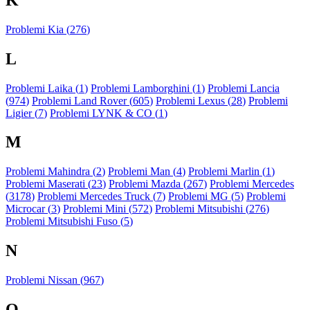
Problemi Kia (
276
)
L
Problemi Laika (
1
)
Problemi Lamborghini (
1
)
Problemi Lancia
(
974
)
Problemi Land Rover (
605
)
Problemi Lexus (
28
)
Problemi
Ligier (
7
)
Problemi LYNK & CO (
1
)
M
Problemi Mahindra (
2
)
Problemi Man (
4
)
Problemi Marlin (
1
)
Problemi Maserati (
23
)
Problemi Mazda (
267
)
Problemi Mercedes
(
3178
)
Problemi Mercedes Truck (
7
)
Problemi MG (
5
)
Problemi
Microcar (
3
)
Problemi Mini (
572
)
Problemi Mitsubishi (
276
)
Problemi Mitsubishi Fuso (
5
)
N
Problemi Nissan (
967
)
O