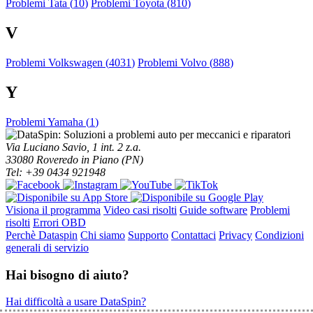
Problemi Tata (
10
)
Problemi Toyota (
810
)
V
Problemi Volkswagen (
4031
)
Problemi Volvo (
888
)
Y
Problemi Yamaha (
1
)
Via Luciano Savio, 1 int. 2 z.a.
33080 Roveredo in Piano (PN)
Tel: +39 0434 921948
Visiona il programma
Video casi risolti
Guide software
Problemi
risolti
Errori OBD
Perchè Dataspin
Chi siamo
Supporto
Contattaci
Privacy
Condizioni
generali di servizio
Hai bisogno di aiuto?
Hai difficoltà a usare DataSpin?