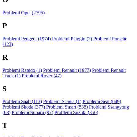
Problemi Opel (
2795
)
P
Problemi Peugeot (
1974
)
Problemi Piaggio (
7
)
Problemi Porsche
(
123
)
R
Problemi Rapido (
1
)
Problemi Renault (
1977
)
Problemi Renault
Truck (
1
)
Problemi Rover (
47
)
S
Problemi Saab (
113
)
Problemi Scania (
1
)
Problemi Seat (
649
)
Problemi Skoda (
377
)
Problemi Smart (
535
)
Problemi Ssangyong
(
68
)
Problemi Subaru (
97
)
Problemi Suzuki (
350
)
T