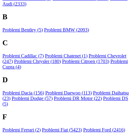
Audi (
2333
)
B
Problemi Bentley (
5
)
Problemi BMW (
2093
)
C
Problemi Cadillac (
7
)
Problemi Chatenet (
1
)
Problemi Chevrolet
(
247
)
Problemi Chrysler (
180
)
Problemi Citroen (
1703
)
Problemi
Cupra (
4
)
D
Problemi Dacia (
156
)
Problemi Daewoo (
113
)
Problemi Daihatsu
(
23
)
Problemi Dodge (
57
)
Problemi DR Motor (
22
)
Problemi DS
(
5
)
F
Problemi Ferrari (
2
)
Problemi Fiat (
5423
)
Problemi Ford (
2416
)