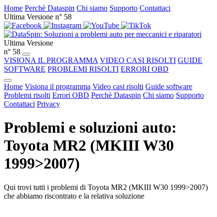
Home
Perchè Dataspin
Chi siamo
Supporto
Contattaci
Ultima Versione n° 58
Ultima Versione
n° 58
VISIONA IL PROGRAMMA
VIDEO CASI RISOLTI
GUIDE
SOFTWARE
PROBLEMI RISOLTI
ERRORI OBD
Home
Visiona il programma
Video casi risolti
Guide software
Problemi risolti
Errori OBD
Perchè Dataspin
Chi siamo
Supporto
Contattaci
Privacy
Problemi e soluzioni auto:
Toyota MR2 (MKIII W30
1999>2007)
Qui trovi tutti i problemi di Toyota MR2 (MKIII W30 1999>2007)
che abbiamo riscontrato e la relativa soluzione