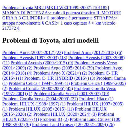
Problema Toyota MR2 (MKIII W30 1999>2007) [101185]
MANCA DI POTENZA:> calo di potenza drastico IL MOTORE
GIRA A 3 CILINDRI:> il problema è permanente STRAPPA:>
strappa notevolmente § CASI:> 1 caso capitato § > km veicolo
217372 §
Problemi di Toyota, altri modelli
Problemi Auris (2007>2012) (
23
)
Problemi Auris (2012>2018) (
6
)
Problemi Avensis (1997>2003) (
13
)
Problemi Avensis (2003>2008)
(
11
)
Problemi Avensis (2009>2015) (
9
)
Problemi Avensis Verso
(2001>2009) (
2
)
Problemi Aygo (2005>2014) (
39
)
Problemi Aygo
(2014>2018) (
4
)
Problemi Aygo X (2021>) (
2
)
Problemi C- HR
(2016>) (
1
)
Problemi C- HR HYBRID (2016>) (
3
)
Problemi Carina
(
1
)
Problemi Celica ( 1994>1999) (
1
)
Problemi Celica ( 1999>2005)
(
2
)
Problemi Corolla (2000>2006) (
45
)
Problemi Corolla Verso
(1997>2001) (
1
)
Problemi Corolla Verso (2001>2007) (
19
)
Problemi Corolla Verso (2004>2009) (
27
)
Problemi Hiace (
1
)
Problemi HILUX (1988>1997) (
1
)
Problemi HILUX (1997>2005)
(
1
)
Problemi HILUX (2005>2015) (
11
)
Problemi HILUX
(2015>2020) (
2
)
Problemi HILUX (2020>2024) (
3
)
Problemi
HILUX (2025>) (
1
)
Problemi IQ (
2
)
Problemi Land Cruiser (100
1998>2007) (
6
)
Problemi Land Cruiser (120 2002>2009) (
26
)