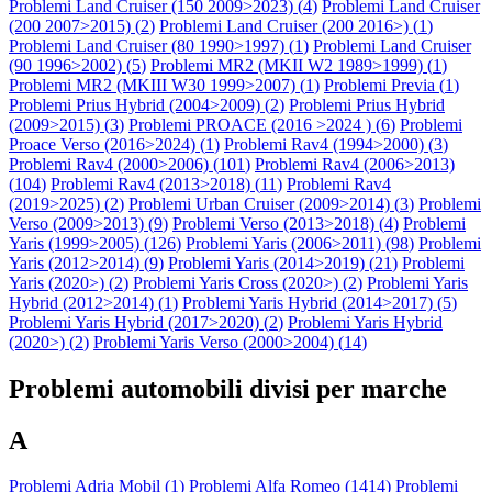
Problemi Land Cruiser (150 2009>2023) (
4
)
Problemi Land Cruiser
(200 2007>2015) (
2
)
Problemi Land Cruiser (200 2016>) (
1
)
Problemi Land Cruiser (80 1990>1997) (
1
)
Problemi Land Cruiser
(90 1996>2002) (
5
)
Problemi MR2 (MKII W2 1989>1999) (
1
)
Problemi MR2 (MKIII W30 1999>2007) (
1
)
Problemi Previa (
1
)
Problemi Prius Hybrid (2004>2009) (
2
)
Problemi Prius Hybrid
(2009>2015) (
3
)
Problemi PROACE (2016 >2024 ) (
6
)
Problemi
Proace Verso (2016>2024) (
1
)
Problemi Rav4 (1994>2000) (
3
)
Problemi Rav4 (2000>2006) (
101
)
Problemi Rav4 (2006>2013)
(
104
)
Problemi Rav4 (2013>2018) (
11
)
Problemi Rav4
(2019>2025) (
2
)
Problemi Urban Cruiser (2009>2014) (
3
)
Problemi
Verso (2009>2013) (
9
)
Problemi Verso (2013>2018) (
4
)
Problemi
Yaris (1999>2005) (
126
)
Problemi Yaris (2006>2011) (
98
)
Problemi
Yaris (2012>2014) (
9
)
Problemi Yaris (2014>2019) (
21
)
Problemi
Yaris (2020>) (
2
)
Problemi Yaris Cross (2020>) (
2
)
Problemi Yaris
Hybrid (2012>2014) (
1
)
Problemi Yaris Hybrid (2014>2017) (
5
)
Problemi Yaris Hybrid (2017>2020) (
2
)
Problemi Yaris Hybrid
(2020>) (
2
)
Problemi Yaris Verso (2000>2004) (
14
)
Problemi automobili divisi per marche
A
Problemi Adria Mobil (
1
)
Problemi Alfa Romeo (
1414
)
Problemi