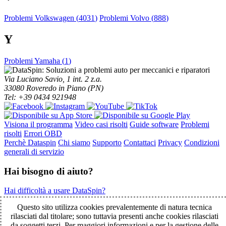
Problemi Volkswagen (
4031
)
Problemi Volvo (
888
)
Y
Problemi Yamaha (
1
)
Via Luciano Savio, 1 int. 2 z.a.
33080 Roveredo in Piano (PN)
Tel: +39 0434 921948
Visiona il programma
Video casi risolti
Guide software
Problemi
risolti
Errori OBD
Perchè Dataspin
Chi siamo
Supporto
Contattaci
Privacy
Condizioni
generali di servizio
Hai bisogno di aiuto?
Hai difficoltà a usare DataSpin?
Clicca per la teleassistenza!
Questo sito utilizza cookies prevalentemente di natura tecnica
rilasciati dal titolare; sono tuttavia presenti anche cookies rilasciati
da soggetti terzi. Per maggiori informazioni e per la gestione delle