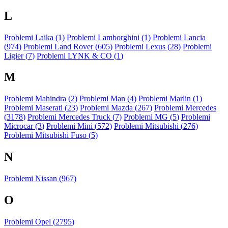
L
Problemi Laika (
1
)
Problemi Lamborghini (
1
)
Problemi Lancia
(
974
)
Problemi Land Rover (
605
)
Problemi Lexus (
28
)
Problemi
Ligier (
7
)
Problemi LYNK & CO (
1
)
M
Problemi Mahindra (
2
)
Problemi Man (
4
)
Problemi Marlin (
1
)
Problemi Maserati (
23
)
Problemi Mazda (
267
)
Problemi Mercedes
(
3178
)
Problemi Mercedes Truck (
7
)
Problemi MG (
5
)
Problemi
Microcar (
3
)
Problemi Mini (
572
)
Problemi Mitsubishi (
276
)
Problemi Mitsubishi Fuso (
5
)
N
Problemi Nissan (
967
)
O
Problemi Opel (
2795
)