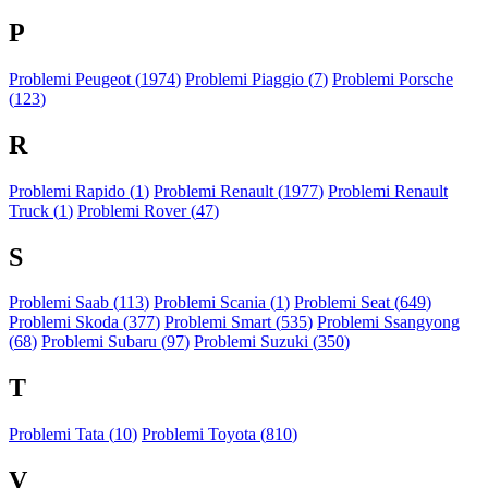
P
Problemi Peugeot (
1974
)
Problemi Piaggio (
7
)
Problemi Porsche
(
123
)
R
Problemi Rapido (
1
)
Problemi Renault (
1977
)
Problemi Renault
Truck (
1
)
Problemi Rover (
47
)
S
Problemi Saab (
113
)
Problemi Scania (
1
)
Problemi Seat (
649
)
Problemi Skoda (
377
)
Problemi Smart (
535
)
Problemi Ssangyong
(
68
)
Problemi Subaru (
97
)
Problemi Suzuki (
350
)
T
Problemi Tata (
10
)
Problemi Toyota (
810
)
V