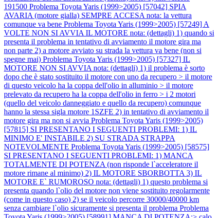
191500
Problema Toyota Yaris (1999>2005) [57042] SPIA
AVARIA (motore gialla) SEMPRE ACCESA nota: la vettura
comunque va bene
Problema Toyota Yaris (1999>2005) [57249] A
VOLTE NON SI AVVIA IL MOTORE nota: (dettagli) 1) quando si
presenta il problema in tentativo di avviamento il motore gira ma
non parte 2) a motore avviato su strada la vettura va bene (non si
spegne mai)
Problema Toyota Yaris (1999>2005) [57327] IL
MOTORE NON SI AVVIA nota: (dettagli) 1) il problema è sorto
dopo che è stato sostituito il motore con uno da recupero > il motore
di questo veicolo ha la coppa dell'olio in alluminio > il motore
prelevato da recupero ha la coppa dell'olio in ferro > i 2 motori
(quello del veicolo danneggiato e quello da recupero) comunque
hanno la stessa sigla motore 1SZFE 2) in tentativo di avviamento il
motore gira ma non si avvia
Problema Toyota Yaris (1999>2005)
[57815] SI PRESENTANO I SEGUENTI PROBLEMI: 1) IL
MINIMO E' INSTABILE 2) SU STRADA STRAPPA
NOTEVOLMENTE
Problema Toyota Yaris (1999>2005) [58575]
SI PRESENTANO I SEGUENTI PROBLEMI: 1) MANCA
TOTALMENTE DI POTENZA (non risponde l`acceleratore il
motore rimane al minimo) 2) IL MOTORE SBORBOTTA 3) IL
MOTORE E` RUMOROSO nota: (dettagli) 1) questo problema si
presenta quando l`olio del motore non viene sostituito regolarmente
(come in questo caso) 2) se il veicolo percorre 30000/40000 km
senza cambiare l`olio sicuramente si presenta il problema
Problema
Toyota Yaris (1999>2005) [58991] MANCA DI POTENZA:> calo