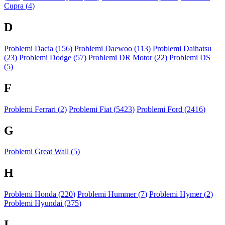
Cupra (
4
)
D
Problemi Dacia (
156
)
Problemi Daewoo (
113
)
Problemi Daihatsu
(
23
)
Problemi Dodge (
57
)
Problemi DR Motor (
22
)
Problemi DS
(
5
)
F
Problemi Ferrari (
2
)
Problemi Fiat (
5423
)
Problemi Ford (
2416
)
G
Problemi Great Wall (
5
)
H
Problemi Honda (
220
)
Problemi Hummer (
7
)
Problemi Hymer (
2
)
Problemi Hyundai (
375
)
I