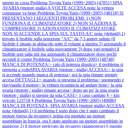
spento in corsa
Problema Toyota Yaris (1999>2005) [47851] SPIA
AVARIA (motore gialla) A VOLTE ACCESA nota: la vettura
comunque va bene
Problema Toyota Yaris (1999>2005) [48118] SI
PRESENTANO I SEGUENTI PROBLEMI: 1) NON
FUNZIONA IL CLIMATIZZATORE 2) NON SI AZIONA IL
COMPRESSORE 3) AZIONANDO IL CLIMATIZZATORE
NON SI ACCENDE LA SPIA SUL TASTO A/C nota: (dettagli) 1)
trovato il fusibile sulla posizione "A/C" da 7,5 amper saltato (il
fusibile è situato in abitacolo sotto il volante a sinistra 2) azionando il
climatizzatore il fusibile salta nuovamente 3) dopo vari tentativi il
fusibile non salta più ma azionando il climatizzatore dopo pochi
secondi il compr
Problema Toyota Yaris (1999>2005) [48748]
MANCA DI POTENZA:> calo di potenza drastico> il problema si
presenta a volteSPIA AVARIA (motore / gialla) ACCESA:> la spia
si accende quando manca di potenza> poi la spia rimane sempre
accesa DETTAGLI:> quando si presenta il problema> spegnendo e
riavviando il motore> la vettura ricomincia ad andare bene> la spia
avaria (motore / gialla) rimane accesa> dopo un po' la spia avaria
(motore / gialla) si spegne da sola CASI:> 1 caso capitato § > km
veicolo 123718 §
Problema Toyota Yaris (1999>2005) [49086]
MANCA DI POTENZA, SPIA AVARIA (motore gialla) ACCESA
nota: (dettagli) 1) il problema è sorto dopo che è stato cambiato il
motore (preso da recupero), prima era montato un motore
assemblato in francia, ora è stato applicato un motore assemblato in
giappone 2) il motore prelevato da recupero (giapponese) è munito