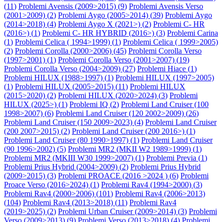
(
11
)
Problemi Avensis (2009>2015) (
9
)
Problemi Avensis Verso
(2001>2009) (
2
)
Problemi Aygo (2005>2014) (
39
)
Problemi Aygo
(2014>2018) (
4
)
Problemi Aygo X (2021>) (
2
)
Problemi C- HR
(2016>) (
1
)
Problemi C- HR HYBRID (2016>) (
3
)
Problemi Carina
(
1
)
Problemi Celica ( 1994>1999) (
1
)
Problemi Celica ( 1999>2005)
(
2
)
Problemi Corolla (2000>2006) (
45
)
Problemi Corolla Verso
(1997>2001) (
1
)
Problemi Corolla Verso (2001>2007) (
19
)
Problemi Corolla Verso (2004>2009) (
27
)
Problemi Hiace (
1
)
Problemi HILUX (1988>1997) (
1
)
Problemi HILUX (1997>2005)
(
1
)
Problemi HILUX (2005>2015) (
11
)
Problemi HILUX
(2015>2020) (
2
)
Problemi HILUX (2020>2024) (
3
)
Problemi
HILUX (2025>) (
1
)
Problemi IQ (
2
)
Problemi Land Cruiser (100
1998>2007) (
6
)
Problemi Land Cruiser (120 2002>2009) (
26
)
Problemi Land Cruiser (150 2009>2023) (
4
)
Problemi Land Cruiser
(200 2007>2015) (
2
)
Problemi Land Cruiser (200 2016>) (
1
)
Problemi Land Cruiser (80 1990>1997) (
1
)
Problemi Land Cruiser
(90 1996>2002) (
5
)
Problemi MR2 (MKII W2 1989>1999) (
1
)
Problemi MR2 (MKIII W30 1999>2007) (
1
)
Problemi Previa (
1
)
Problemi Prius Hybrid (2004>2009) (
2
)
Problemi Prius Hybrid
(2009>2015) (
3
)
Problemi PROACE (2016 >2024 ) (
6
)
Problemi
Proace Verso (2016>2024) (
1
)
Problemi Rav4 (1994>2000) (
3
)
Problemi Rav4 (2000>2006) (
101
)
Problemi Rav4 (2006>2013)
(
104
)
Problemi Rav4 (2013>2018) (
11
)
Problemi Rav4
(2019>2025) (
2
)
Problemi Urban Cruiser (2009>2014) (
3
)
Problemi
Verso (2009>2013) (
9
)
Problemi Verso (2013>2018) (
4
)
Problemi