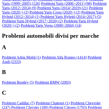
Yaris (1999>2005) (
126
)
Problemi Yaris (2006>2011) (
98
)
Problemi
Yaris (2012>2014) (
9
)
Problemi Yaris (2014>2019) (
21
)
Problemi
Yaris (2020>) (
2
)
Problemi Yaris Cross (2020>) (
2
)
Problemi Yaris
Hybrid (2012>2014) (
1
)
Problemi Yaris Hybrid (2014>2017) (
5
)
Problemi Yaris Hybrid (2017>2020) (
2
)
Problemi Yaris Hybrid
(2020>) (
2
)
Problemi Yaris Verso (2000>2004) (
14
)
Problemi automobili divisi per marche
A
Problemi Adria Mobil (
1
)
Problemi Alfa Romeo (
1414
)
Problemi
Audi (
2333
)
B
Problemi Bentley (
5
)
Problemi BMW (
2093
)
C
Problemi Cadillac (
7
)
Problemi Chatenet (
1
)
Problemi Chevrolet
(
247
)
Problemi Chrysler (
180
)
Problemi Citroen (
1703
)
Problemi