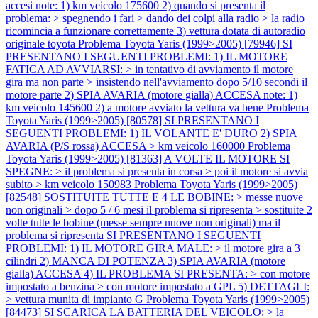
accesi note: 1) km veicolo 175600 2) quando si presenta il
problema: > spegnendo i fari > dando dei colpi alla radio > la radio
ricomincia a funzionare correttamente 3) vettura dotata di autoradio
originale toyota
Problema Toyota Yaris (1999>2005) [79946] SI
PRESENTANO I SEGUENTI PROBLEMI: 1) IL MOTORE
FATICA AD AVVIARSI: > in tentativo di avviamento il motore
gira ma non parte > insistendo nell'avviamento dopo 5/10 secondi il
motore parte 2) SPIA AVARIA (motore gialla) ACCESA note: 1)
km veicolo 145600 2) a motore avviato la vettura va bene
Problema
Toyota Yaris (1999>2005) [80578] SI PRESENTANO I
SEGUENTI PROBLEMI: 1) IL VOLANTE E' DURO 2) SPIA
AVARIA (P/S rossa) ACCESA > km veicolo 160000
Problema
Toyota Yaris (1999>2005) [81363] A VOLTE IL MOTORE SI
SPEGNE: > il problema si presenta in corsa > poi il motore si avvia
subito > km veicolo 150983
Problema Toyota Yaris (1999>2005)
[82548] SOSTITUITE TUTTE E 4 LE BOBINE: > messe nuove
non originali > dopo 5 / 6 mesi il problema si ripresenta > sostituite 2
volte tutte le bobine (messe sempre nuove non originali) ma il
problema si ripresenta SI PRESENTANO I SEGUENTI
PROBLEMI: 1) IL MOTORE GIRA MALE: > il motore gira a 3
cilindri 2) MANCA DI POTENZA 3) SPIA AVARIA (motore
gialla) ACCESA 4) IL PROBLEMA SI PRESENTA: > con motore
impostato a benzina > con motore impostato a GPL 5) DETTAGLI:
> vettura munita di impianto G
Problema Toyota Yaris (1999>2005)
[84473] SI SCARICA LA BATTERIA DEL VEICOLO: > la