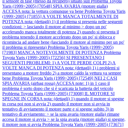
il sensore di fase (messo da recupero) situato sull
Problema Toyota
Yaris (1999>2005) [70548] SPIA AVARIA (motore gialla)
ACCESA nota: la vettura comunque va bene
Problema Toyota Yaris
(1999>2005) [71855] A VOLTE MANCA TOTALMENTE DI
POTENZA nota: (dettagli) 1) il problema si presenta nelle seguenti
condizioni: > lasciando il motore al minimo > dopo un po'
accelerando manca totalmente di potenza 2) quando si presenta il
problema tenendo il motore accelerato dopo un po' si sblocca e
ricomincia ad andare bene (lasciando il motore al minimo per un po'
il problema si ripresenta)
Problema Toyota Yaris (1999>2005)
[71983] MANCA NOTEVOLMENTE DI POTENZA
Problema
Toyota Yaris (1999>2005) [72256] SI PRESENTANO I
SEGUENTI PROBLEMI: 1) A VOLTE PERDE COLPI 2) A
VOLTE MANCA DI POTENZA nota: (dettagli) 1) i problemi si
presentano a motore freddo 2) a motore caldo la vettura va sempre
bene
Problema Toyota Yaris (1999>2005) [72549] NEI 2 CASI
SPIA AVARIA (airbag rossa) ACCESA note: 1) in 1 caso il
problema è sorto dopo che si è scaricata la batteria del veicolo
Problema Toyota Yaris (1999>2005) [73008] IL MOTORE SI
SPEGNE IN CORSA nota: (dettagli) 1) quando il motore si spegne
in corsa poi non si avvia 2) quando il motore non si avvia in
tentativo di avviamento il motore parte e si spegne subito 3) in
tentativo di avviamento: > se la spia avaria (motore gialla) rimane
accesa il motore si avvia > se la spia avaria (motore gialla) si spegne,
il motore non si avvia
Problema Toyota Yaris (1999>2005) [73671]