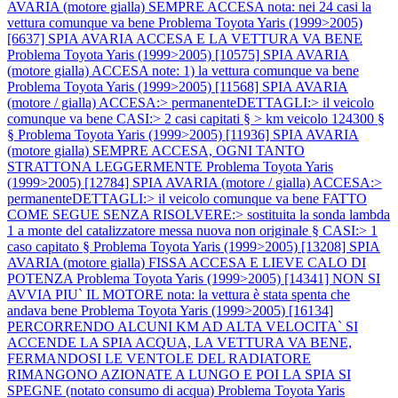
AVARIA (motore gialla) SEMPRE ACCESA nota: nei 24 casi la
vettura comunque va bene
Problema Toyota Yaris (1999>2005)
[6637] SPIA AVARIA ACCESA E LA VETTURA VA BENE
Problema Toyota Yaris (1999>2005) [10575] SPIA AVARIA
(motore gialla) ACCESA note: 1) la vettura comunque va bene
Problema Toyota Yaris (1999>2005) [11568] SPIA AVARIA
(motore / gialla) ACCESA:> permanenteDETTAGLI:> il veicolo
comunque va bene CASI:> 2 casi capitati § > km veicolo 124300 §
§
Problema Toyota Yaris (1999>2005) [11936] SPIA AVARIA
(motore gialla) SEMPRE ACCESA, OGNI TANTO
STRATTONA LEGGERMENTE
Problema Toyota Yaris
(1999>2005) [12784] SPIA AVARIA (motore / gialla) ACCESA:>
permanenteDETTAGLI:> il veicolo comunque va bene FATTO
COME SEGUE SENZA RISOLVERE:> sostituita la sonda lambda
1 a monte del catalizzatore messa nuova non originale § CASI:> 1
caso capitato §
Problema Toyota Yaris (1999>2005) [13208] SPIA
AVARIA (motore gialla) FISSA ACCESA E LIEVE CALO DI
POTENZA
Problema Toyota Yaris (1999>2005) [14341] NON SI
AVVIA PIU` IL MOTORE nota: la vettura è stata spenta che
andava bene
Problema Toyota Yaris (1999>2005) [16134]
PERCORRENDO ALCUNI KM AD ALTA VELOCITA` SI
ACCENDE LA SPIA ACQUA, LA VETTURA VA BENE,
FERMANDOSI LE VENTOLE DEL RADIATORE
RIMANGONO AZIONATE A LUNGO E POI LA SPIA SI
SPEGNE (notato consumo di acqua)
Problema Toyota Yaris