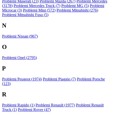
Problemi Maserati (
23
)
Problemi Mazda (
267
)
Problemi Mercedes
(
3178
)
Problemi Mercedes Truck (
7
)
Problemi MG (
5
)
Problemi
Microcar (
3
)
Problemi Mini (
572
)
Problemi Mitsubishi (
276
)
Problemi Mitsubishi Fuso (
5
)
N
Problemi Nissan (
967
)
O
Problemi Opel (
2795
)
P
Problemi Peugeot (
1974
)
Problemi Piaggio (
7
)
Problemi Porsche
(
123
)
R
Problemi Rapido (
1
)
Problemi Renault (
1977
)
Problemi Renault
Truck (
1
)
Problemi Rover (
47
)