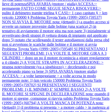
lieve di potenzaSPIA AVARIA (motore / gialla) ACCESA:>
permanente FATTO COME SEGUE SENZA RISOLVERE:>
pulito il debimetro tramite trielina § CASI:> 1 caso capitato § > km
veicolo 120000 §
Problema Toyota Yaris (1999>2005) [59537]
NON SI AVVIA IL MOTORE nota: (dettagli) 1) a quadro acceso si
avverte un rumore provenire dalle bobine (una scarica) 2) in
tentativo di avviamento il motore gira ma non parte 3) inizialmente si
avvertivano degli strappi 4) vettura dotata di impianto gpl applicato
dopo 5) notato che scollegando il tester autodiagnosi dalla presa obd
non si avvertono le scariche dalle bobine e il motore si avvia
Problema Toyota Yaris (1999>2005) [59548] SI PRESENTANO I
SEGUENTI PROBLEMI: 1) A VOLTE IL MOTORE GIRA A 3
CILINDRI: > dopo un po il motore ricomincia a girare regolarmente
a 4 cilindri 2) A VOLTE STRAPPA IN ACCELERAZIONE: >
strappa notevolmente (va a singhiozzo) > decelerando e poi
accelerando piano va bene 3) SPIA AVARIA (motore gialla)
ACCESA: > a volte lampeggiante > a volte accesa in modo
permanente note: 1) km veicolo 150000
Problema Toyota Yaris
(1999>2005) [59702] SI PRESENTANO I SEGUENTI
PROBLEMI: 1) IL MINIMO E' SEMPRE BASSO 2) A VOLTE
IL MOTORE SI SPEGNE IN DECELERAZIONE nota: quando il
motore si spegne, comunque si riavvia subito
Problema Toyota Yaris
(1999>2005) [60794] A VOLTE MANCA DI POTENZA nota:
(dettagli) 1) il problema si presenta > a motore caldo > in partenza ai
bassi regimi 2) spegnendo il motore si avverte un rumore metallico