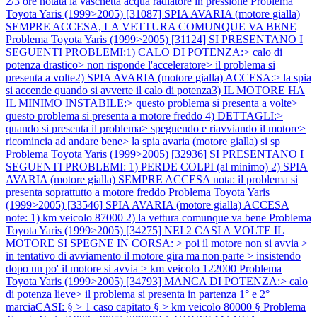
2/3 ore notata la vaschetta acqua radiatore in pressione
Problema
Toyota Yaris (1999>2005) [31087] SPIA AVARIA (motore gialla)
SEMPRE ACCESA, LA VETTURA COMUNQUE VA BENE
Problema Toyota Yaris (1999>2005) [31124] SI PRESENTANO I
SEGUENTI PROBLEMI:1) CALO DI POTENZA:> calo di
potenza drastico> non risponde l'acceleratore> il problema si
presenta a volte2) SPIA AVARIA (motore gialla) ACCESA:> la spia
si accende quando si avverte il calo di potenza3) IL MOTORE HA
IL MINIMO INSTABILE:> questo problema si presenta a volte>
questo problema si presenta a motore freddo 4) DETTAGLI:>
quando si presenta il problema> spegnendo e riavviando il motore>
ricomincia ad andare bene> la spia avaria (motore gialla) si sp
Problema Toyota Yaris (1999>2005) [32936] SI PRESENTANO I
SEGUENTI PROBLEMI: 1) PERDE COLPI (al minimo) 2) SPIA
AVARIA (motore gialla) SEMPRE ACCESA nota: il problema si
presenta soprattutto a motore freddo
Problema Toyota Yaris
(1999>2005) [33546] SPIA AVARIA (motore gialla) ACCESA
note: 1) km veicolo 87000 2) la vettura comunque va bene
Problema
Toyota Yaris (1999>2005) [34275] NEI 2 CASI A VOLTE IL
MOTORE SI SPEGNE IN CORSA: > poi il motore non si avvia >
in tentativo di avviamento il motore gira ma non parte > insistendo
dopo un po' il motore si avvia > km veicolo 122000
Problema
Toyota Yaris (1999>2005) [34793] MANCA DI POTENZA:> calo
di potenza lieve> il problema si presenta in partenza 1° e 2°
marciaCASI: § > 1 caso capitato § > km veicolo 80000 §
Problema