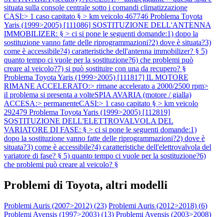
situata sulla console centrale sotto i comandi climatizzazione
CASI:> 1 caso capitato § > km veicolo 467746
Problema Toyota
Yaris (1999>2005) [111086] SOSTITUZIONE DELL'ANTENNA
IMMOBILIZER: § > ci si pone le seguenti domande:1) dopo la
sostituzione vanno fatte delle riprogrammazioni?2) dove è situata?3)
come è accessibile?4) caratteristiche dell'antenna immobilizer? § 5)
quanto tempo ci vuole per la sostituzione?6) che problemi può
creare al veicolo?7) si può sostituire con una da recupero? §
Problema Toyota Yaris (1999>2005) [111817] IL MOTORE
RIMANE ACCELERATO:> rimane accelerato a 2000/2500 rpm>
il problema si presenta a volteSPIA AVARIA (motore / gialla)
ACCESA:> permanenteCASI:> 1 caso capitato § > km veicolo
292479
Problema Toyota Yaris (1999>2005) [112819]
SOSTITUZIONE DELL'ELETTROVALVOLA DEL
VARIATORE DI FASE: § > ci si pone le seguenti domande:1)
dopo la sostituzione vanno fatte delle riprogrammazioni?2) dove è
situata?3) come è accessibile?4) caratteristiche dell'elettrovalvola del
variatore di fase? § 5) quanto tempo ci vuole per la sostituzione?6)
che problemi può creare al veicolo? §
Problemi di Toyota, altri modelli
Problemi Auris (2007>2012) (
23
)
Problemi Auris (2012>2018) (
6
)
Problemi Avensis (1997>2003) (
13
)
Problemi Avensis (2003>2008)