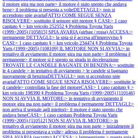
il motore gira ma non parte> il motore è stato spento che andava
bene> il problema si presenta a volteDETTAGLI:> non si
accendono spie avariaFATTO COME SEGUE SENZA
RISOLVERE> sostituito il sensore giri motore § CASI:> 1 caso
capitato § > km veicolo 252552 §
Problema Toyota Yaris
(1999>2005) [105815] SPIA AVARIA (airbag / rossa) ACCESA:>
permanente DETTAGLI:> la spia si è accesa all'improvviso §
CASI:> 1 caso capitato § > km veicolo 234474 §
Problema Toyota
Yaris (1999>2005) [108109] IL MOTORE NON SI AVVIA:> in
tentativo di avviamento il motore gira ma non parte> il problema è
permanente> il motore si è spento su strada in decelerazione
TROVATE LE CANDELE BAGNATE DI BENZINA:> sostituite
le 4 candele > in tentativo di avviamento > le candele si bagnano
nuovamente di benzinaDETTAGLI:> non si accendono spie
avariaFATTO COME SEGUE SENZA RISOLVERE:> sostituite le
4 candele> controllata la fase del motoreCASI:> 1 caso capitato § >
km veicolo 198390 §
Problema Toyota Yaris (1999>2005) [110146]
NON SI AVVIA IL MOTORE:> in tentativo di avviamento il
motore gira ma non parte> il problema è permanente DETTAGLI:>
non arriva il segnale agli iniettori> il motore è stato spento che
andava beneCASI:> 1 caso capitato
Problema Toyota Yaris
(1999>2005) [110512] NON SI AVVIA IL MOTORE:> in
tentativo di avviamento il motore gira ma non parte > inizialmente il
problema si presentava a volte> adesso il problema è permanente
SPIA AVARIA (security) ACCESA: > lampeggiante > questa spia è