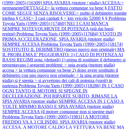
(1999>2005) [16309] SPIA AVARIA (motore / gialla) ACCESA:>
permanenteDETTAGLI:> la vettura comunque va bene § FATTO
COME SEGUE SENZA RISOLVERE:> pulito il debimetro tramite
trielina § CASI:> 3 casi capitati § > km veicolo 52000 § §
Problema
Toyota Yaris (1999>2005) [17460] NEI 3 CASI MANCA
SEMPRE NOTEVOLMENTE DI POTENZA (già dai bassi
regimi)
Problema Toyota Yaris (1999>2005) [17684] VUOTO IN
PRIMA ACCELERAZIONE, SPIA AVARIA (motore gialla)
SEMPRE ACCESA
Problema Toyota Yaris (1999>2005) [18174]
SOSTITUITO IL DEBIMETRO (messo nuovo non originale) MA
IL PROBLEMA E' PEGGIORATO: 1) CALO DI POTENZA AI
BASSI REGIMI nota: (dettagli) 1) prima di sostituire il debimetro si
presentavano i seguenti problemi: > spia avaria (motore gialla)
accesa > la vettura comunque va bene 2) dopo avere sostituito il
debimetro con uno nuovo non originale: > la spia avaria (motore
gialla) si è spenta > si avvertono dei cali di potenza (vuoti) in
partenza
Problema Toyota Yaris (1999>2005) [18286] IN 1 CASO
OGNI TANTO IL MOTORE SI SPEGNE IN
DECELERAZIONE, POI RIPARTE SUBITO, RIMANE LA
SPIA AVARIA (motore gialla) SEMPRE ACCESA IN 1 CASO A
VOLTE MINIMO BASSO E SPIA AVARIA (motore gialla)
SEMPRE ACCESA (il motore comunque non si spegne mai)
Problema Toyota Yaris (1999>2005) [19831] A MOTORE
FREDDO VA A 3 CILINDRI, SPIA AVARIA (motore gialla)
ACCESA. A MOTORE CALDO LA VETTURA VA BENE MA