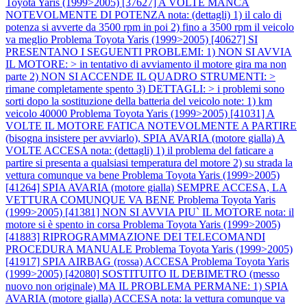
Toyota Yaris (1999>2005) [37627] A VOLTE MANCA
NOTEVOLMENTE DI POTENZA nota: (dettagli) 1) il calo di
potenza si avverte da 3500 rpm in poi 2) fino a 3500 rpm il veicolo
va meglio
Problema Toyota Yaris (1999>2005) [40627] SI
PRESENTANO I SEGUENTI PROBLEMI: 1) NON SI AVVIA
IL MOTORE: > in tentativo di avviamento il motore gira ma non
parte 2) NON SI ACCENDE IL QUADRO STRUMENTI: >
rimane completamente spento 3) DETTAGLI: > i problemi sono
sorti dopo la sostituzione della batteria del veicolo note: 1) km
veicolo 40000
Problema Toyota Yaris (1999>2005) [41031] A
VOLTE IL MOTORE FATICA NOTEVOLMENTE A PARTIRE
(bisogna insistere per avviarlo), SPIA AVARIA (motore gialla) A
VOLTE ACCESA nota: (dettagli) 1) il problema del faticare a
partire si presenta a qualsiasi temperatura del motore 2) su strada la
vettura comunque va bene
Problema Toyota Yaris (1999>2005)
[41264] SPIA AVARIA (motore gialla) SEMPRE ACCESA, LA
VETTURA COMUNQUE VA BENE
Problema Toyota Yaris
(1999>2005) [41381] NON SI AVVIA PIU` IL MOTORE nota: il
motore si è spento in corsa
Problema Toyota Yaris (1999>2005)
[41883] RIPROGRAMMAZIONE DEI TELECOMANDI
PROCEDURA MANUALE
Problema Toyota Yaris (1999>2005)
[41917] SPIA AIRBAG (rossa) ACCESA
Problema Toyota Yaris
(1999>2005) [42080] SOSTITUITO IL DEBIMETRO (messo
nuovo non originale) MA IL PROBLEMA PERMANE: 1) SPIA
AVARIA (motore gialla) ACCESA nota: la vettura comunque va