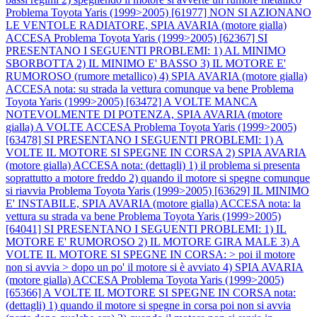
Problema Toyota Yaris (1999>2005) [61977] NON SI AZIONANO
LE VENTOLE RADIATORE, SPIA AVARIA (motore gialla)
ACCESA
Problema Toyota Yaris (1999>2005) [62367] SI
PRESENTANO I SEGUENTI PROBLEMI: 1) AL MINIMO
SBORBOTTA 2) IL MINIMO E' BASSO 3) IL MOTORE E'
RUMOROSO (rumore metallico) 4) SPIA AVARIA (motore gialla)
ACCESA nota: su strada la vettura comunque va bene
Problema
Toyota Yaris (1999>2005) [63472] A VOLTE MANCA
NOTEVOLMENTE DI POTENZA, SPIA AVARIA (motore
gialla) A VOLTE ACCESA
Problema Toyota Yaris (1999>2005)
[63478] SI PRESENTANO I SEGUENTI PROBLEMI: 1) A
VOLTE IL MOTORE SI SPEGNE IN CORSA 2) SPIA AVARIA
(motore gialla) ACCESA nota: (dettagli) 1) il problema si presenta
soprattutto a motore freddo 2) quando il motore si spegne comunque
si riavvia
Problema Toyota Yaris (1999>2005) [63629] IL MINIMO
E' INSTABILE, SPIA AVARIA (motore gialla) ACCESA nota: la
vettura su strada va bene
Problema Toyota Yaris (1999>2005)
[64041] SI PRESENTANO I SEGUENTI PROBLEMI: 1) IL
MOTORE E' RUMOROSO 2) IL MOTORE GIRA MALE 3) A
VOLTE IL MOTORE SI SPEGNE IN CORSA: > poi il motore
non si avvia > dopo un po' il motore si è avviato 4) SPIA AVARIA
(motore gialla) ACCESA
Problema Toyota Yaris (1999>2005)
[65366] A VOLTE IL MOTORE SI SPEGNE IN CORSA nota:
(dettagli) 1) quando il motore si spegne in corsa poi non si avvia