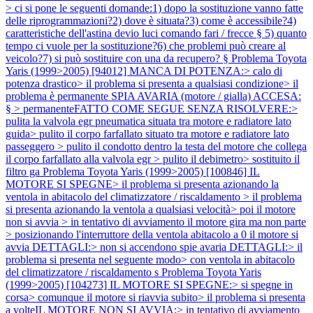
> ci si pone le seguenti domande:1) dopo la sostituzione vanno fatte
delle riprogrammazioni?2) dove è situata?3) come è accessibile?4)
caratteristiche dell'astina devio luci comando fari / frecce § 5) quanto
tempo ci vuole per la sostituzione?6) che problemi può creare al
veicolo?7) si può sostituire con una da recupero? §
Problema Toyota
Yaris (1999>2005) [94012] MANCA DI POTENZA:> calo di
potenza drastico> il problema si presenta a qualsiasi condizione> il
problema è permanente SPIA AVARIA (motore / gialla) ACCESA:
§ > permanenteFATTO COME SEGUE SENZA RISOLVERE:>
pulita la valvola egr pneumatica situata tra motore e radiatore lato
guida> pulito il corpo farfallato situato tra motore e radiatore lato
passeggero > pulito il condotto dentro la testa del motore che collega
il corpo farfallato alla valvola egr > pulito il debimetro> sostituito il
filtro ga
Problema Toyota Yaris (1999>2005) [100846] IL
MOTORE SI SPEGNE> il problema si presenta azionando la
ventola in abitacolo del climatizzatore / riscaldamento > il problema
si presenta azionando la ventola a qualsiasi velocità> poi il motore
non si avvia > in tentativo di avviamento il motore gira ma non parte
> posizionando l'interruttore della ventola abitacolo a 0 il motore si
avvia DETTAGLI:> non si accendono spie avaria DETTAGLI:> il
problema si presenta nel seguente modo> con ventola in abitacolo
del climatizzatore / riscaldamento s
Problema Toyota Yaris
(1999>2005) [104273] IL MOTORE SI SPEGNE:> si spegne in
corsa> comunque il motore si riavvia subito> il problema si presenta
a volteIL MOTORE NON SI AVVIA:> in tentativo di avviamento