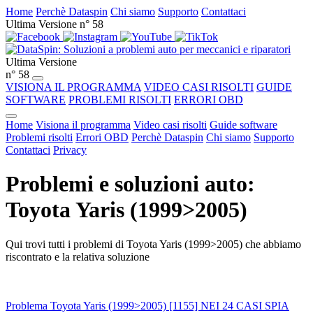
Home
Perchè Dataspin
Chi siamo
Supporto
Contattaci
Ultima Versione n° 58
Ultima Versione
n° 58
VISIONA IL PROGRAMMA
VIDEO CASI RISOLTI
GUIDE
SOFTWARE
PROBLEMI RISOLTI
ERRORI OBD
Home
Visiona il programma
Video casi risolti
Guide software
Problemi risolti
Errori OBD
Perchè Dataspin
Chi siamo
Supporto
Contattaci
Privacy
Problemi e soluzioni auto:
Toyota Yaris (1999>2005)
Qui trovi tutti i problemi di Toyota Yaris (1999>2005) che abbiamo
riscontrato e la relativa soluzione
Problema Toyota Yaris (1999>2005) [1155] NEI 24 CASI SPIA