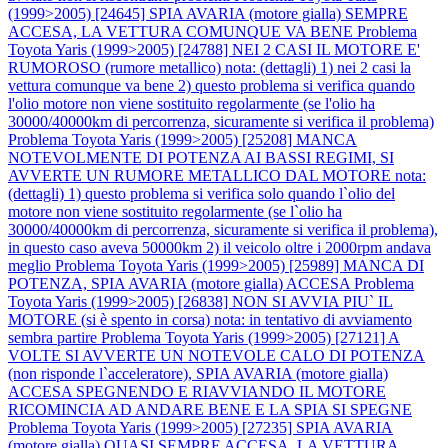
(1999>2005) [24645] SPIA AVARIA (motore gialla) SEMPRE
ACCESA, LA VETTURA COMUNQUE VA BENE
Problema
Toyota Yaris (1999>2005) [24788] NEI 2 CASI IL MOTORE E'
RUMOROSO (rumore metallico) nota: (dettagli) 1) nei 2 casi la
vettura comunque va bene 2) questo problema si verifica quando
l'olio motore non viene sostituito regolarmente (se l'olio ha
30000/40000km di percorrenza, sicuramente si verifica il problema)
Problema Toyota Yaris (1999>2005) [25208] MANCA
NOTEVOLMENTE DI POTENZA AI BASSI REGIMI, SI
AVVERTE UN RUMORE METALLICO DAL MOTORE nota:
(dettagli) 1) questo problema si verifica solo quando l`olio del
motore non viene sostituito regolarmente (se l`olio ha
30000/40000km di percorrenza, sicuramente si verifica il problema),
in questo caso aveva 50000km 2) il veicolo oltre i 2000rpm andava
meglio
Problema Toyota Yaris (1999>2005) [25989] MANCA DI
POTENZA, SPIA AVARIA (motore gialla) ACCESA
Problema
Toyota Yaris (1999>2005) [26838] NON SI AVVIA PIU` IL
MOTORE (si è spento in corsa) nota: in tentativo di avviamento
sembra partire
Problema Toyota Yaris (1999>2005) [27121] A
VOLTE SI AVVERTE UN NOTEVOLE CALO DI POTENZA
(non risponde l`acceleratore), SPIA AVARIA (motore gialla)
ACCESA SPEGNENDO E RIAVVIANDO IL MOTORE
RICOMINCIA AD ANDARE BENE E LA SPIA SI SPEGNE
Problema Toyota Yaris (1999>2005) [27235] SPIA AVARIA
(motore gialla) QUASI SEMPRE ACCESA, LA VETTURA