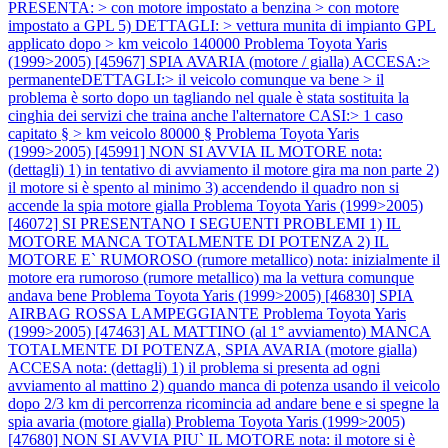
PRESENTA: > con motore impostato a benzina > con motore
impostato a GPL 5) DETTAGLI: > vettura munita di impianto GPL
applicato dopo > km veicolo 140000
Problema Toyota Yaris
(1999>2005) [45967] SPIA AVARIA (motore / gialla) ACCESA:>
permanenteDETTAGLI:> il veicolo comunque va bene > il
problema è sorto dopo un tagliando nel quale è stata sostituita la
cinghia dei servizi che traina anche l'alternatore CASI:> 1 caso
capitato § > km veicolo 80000 §
Problema Toyota Yaris
(1999>2005) [45991] NON SI AVVIA IL MOTORE nota:
(dettagli) 1) in tentativo di avviamento il motore gira ma non parte 2)
il motore si è spento al minimo 3) accendendo il quadro non si
accende la spia motore gialla
Problema Toyota Yaris (1999>2005)
[46072] SI PRESENTANO I SEGUENTI PROBLEMI 1) IL
MOTORE MANCA TOTALMENTE DI POTENZA 2) IL
MOTORE E` RUMOROSO (rumore metallico) nota: inizialmente il
motore era rumoroso (rumore metallico) ma la vettura comunque
andava bene
Problema Toyota Yaris (1999>2005) [46830] SPIA
AIRBAG ROSSA LAMPEGGIANTE
Problema Toyota Yaris
(1999>2005) [47463] AL MATTINO (al 1° avviamento) MANCA
TOTALMENTE DI POTENZA, SPIA AVARIA (motore gialla)
ACCESA nota: (dettagli) 1) il problema si presenta ad ogni
avviamento al mattino 2) quando manca di potenza usando il veicolo
dopo 2/3 km di percorrenza ricomincia ad andare bene e si spegne la
spia avaria (motore gialla)
Problema Toyota Yaris (1999>2005)
[47680] NON SI AVVIA PIU` IL MOTORE nota: il motore si è