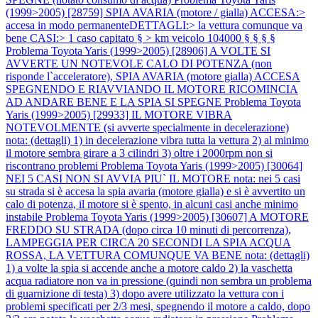
(1999>2005) [28759] SPIA AVARIA (motore / gialla) ACCESA:>
accesa in modo permanenteDETTAGLI:> la vettura comunque va
bene CASI:> 1 caso capitato § > km veicolo 104000 § § § §
Problema Toyota Yaris (1999>2005) [28906] A VOLTE SI
AVVERTE UN NOTEVOLE CALO DI POTENZA (non
risponde l`acceleratore), SPIA AVARIA (motore gialla) ACCESA
SPEGNENDO E RIAVVIANDO IL MOTORE RICOMINCIA
AD ANDARE BENE E LA SPIA SI SPEGNE
Problema Toyota
Yaris (1999>2005) [29933] IL MOTORE VIBRA
NOTEVOLMENTE (si avverte specialmente in decelerazione)
nota: (dettagli) 1) in decelerazione vibra tutta la vettura 2) al minimo
il motore sembra girare a 3 cilindri 3) oltre i 2000rpm non si
riscontrano problemi
Problema Toyota Yaris (1999>2005) [30064]
NEI 5 CASI NON SI AVVIA PIU` IL MOTORE nota: nei 5 casi
su strada si è accesa la spia avaria (motore gialla) e si è avvertito un
calo di potenza, il motore si è spento, in alcuni casi anche minimo
instabile
Problema Toyota Yaris (1999>2005) [30607] A MOTORE
FREDDO SU STRADA (dopo circa 10 minuti di percorrenza),
LAMPEGGIA PER CIRCA 20 SECONDI LA SPIA ACQUA
ROSSA, LA VETTURA COMUNQUE VA BENE nota: (dettagli)
1) a volte la spia si accende anche a motore caldo 2) la vaschetta
acqua radiatore non va in pressione (quindi non sembra un problema
di guarnizione di testa) 3) dopo avere utilizzato la vettura con i
problemi specificati per 2/3 mesi, spegnendo il motore a caldo, dopo