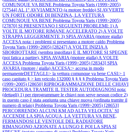
COMUNQUE VA BENE
Problema Toyota Yaris (1999>2005)
[27544] AL 1° AVVIAMENTO (a motore freddo) SI AVVERTE
UN FORTE ODORE DI BENZINA, LA VETTURA
COMUNQUE VA BENE
Problema Toyota Yaris (1999>2005)
[27870] SI PRESENTANO I SEGUENTI PROBLEMI: 1) A
VOLTE IL MOTORE RIMANE ACCELERATO 2) A VOLTE
STRAPPA LEGGERMENTE 3) SPIA AVARIA (motore gialla)
ACCESA nota: i problemi si presentano a motore caldo
Problema
Toyota Yaris (1999>2005) [28247] A VOLTE INIZIA A
SBORBOTTARE (sembra ingolfata) E IL MOTORE SI SPEGNE
(poi fatica a partire), SPIA AVARIA (motore gialla) A VOLTE
ACCESA
Problema Toyota Yaris (1999>2005) [28343] SPIA
AVARIA (motore / gialla) ACCESA:> accesa in modo
permanenteDETTAGLI:> la vettura comunque va bene CASI:> 1
caso capitato § > km veicolo 132000 § § § §
Problema Toyota Yaris
(1999>2005) [28650] RIPROGRAMMAZIONE DELLE CHIAVI
PROCEDURA TRAMITE IL TESTER AUTODIAGNOSI nota:
(dettagli) 1) per riprogrammare le chiavi non serve nessun codice 2)
in questo caso è stata aggiunta una chiave nuova (ordinata tramite il
numero di telaio)
Problema Toyota Yaris (1999>2005) [28653]
PERCORRENDO ALCUNI KM AD ALTA VELOCITA` SI
ACCENDE LA SPIA ACQUA, LA VETTURA VA BENE,
FERMANDOSI LE VENTOLE DEL RADIATORE
RIMANGONO AZIONATE A LUNGO E POI LA SPIA SI
SPEGNE (notato consumo di acqua)
Problema Toyota Yaris