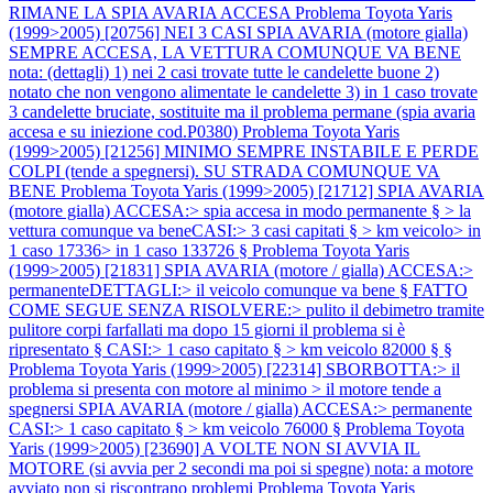
RIMANE LA SPIA AVARIA ACCESA
Problema Toyota Yaris
(1999>2005) [20756] NEI 3 CASI SPIA AVARIA (motore gialla)
SEMPRE ACCESA, LA VETTURA COMUNQUE VA BENE
nota: (dettagli) 1) nei 2 casi trovate tutte le candelette buone 2)
notato che non vengono alimentate le candelette 3) in 1 caso trovate
3 candelette bruciate, sostituite ma il problema permane (spia avaria
accesa e su iniezione cod.P0380)
Problema Toyota Yaris
(1999>2005) [21256] MINIMO SEMPRE INSTABILE E PERDE
COLPI (tende a spegnersi). SU STRADA COMUNQUE VA
BENE
Problema Toyota Yaris (1999>2005) [21712] SPIA AVARIA
(motore gialla) ACCESA:> spia accesa in modo permanente § > la
vettura comunque va beneCASI:> 3 casi capitati § > km veicolo> in
1 caso 17336> in 1 caso 133726 §
Problema Toyota Yaris
(1999>2005) [21831] SPIA AVARIA (motore / gialla) ACCESA:>
permanenteDETTAGLI:> il veicolo comunque va bene § FATTO
COME SEGUE SENZA RISOLVERE:> pulito il debimetro tramite
pulitore corpi farfallati ma dopo 15 giorni il problema si è
ripresentato § CASI:> 1 caso capitato § > km veicolo 82000 § §
Problema Toyota Yaris (1999>2005) [22314] SBORBOTTA:> il
problema si presenta con motore al minimo > il motore tende a
spegnersi SPIA AVARIA (motore / gialla) ACCESA:> permanente
CASI:> 1 caso capitato § > km veicolo 76000 §
Problema Toyota
Yaris (1999>2005) [23690] A VOLTE NON SI AVVIA IL
MOTORE (si avvia per 2 secondi ma poi si spegne) nota: a motore
avviato non si riscontrano problemi
Problema Toyota Yaris