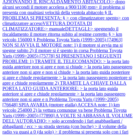
AZIONANDO IL RISCALDAMENTO ABITACOLO:> dopo
alcuni secondi il motore accelera a 900/1100 rpm> il problema si
presenta con qualsiasi velocità della ventola abitacolo § IL
PROBLEMA SI PRESENTA: § > con climatizzatore spento> con
climatizzatore accesoVETTURA DOTATA DI
CLIMATIZZATORE:> manualeDETTAGLI:> spegnendo il
riscaldamento il motore ritorna subito al regime corretto § > km
veicolo 156000 §
Problema Toyota Yaris (1999>2005) [74963]
NON SI AVVIA IL MOTORE note: 1) il motore si avvia ma si
spegne subito 2) il motore si è spento in corsa
Problema Toyota
Yaris (1999>2005) [75778] SI PRESENTANO I SEGUENTI
PROBLEMI: 1) TRAMITE IL TELECOMANDO: > la porta lato
guida anteriore non si apre e non si chiude > la porta lato passeggero
anteriore non si apre e non si chiude > la porta lato guida posteriore
si apre e chiude regolarmente > la porta lato passeggero posteriore si
apre e chiude regolarmente 2) TRAMITE LA CHIAVE DALLA
PORTA LATO GUIDA ANTERIORE: > la porta lato guida
anteriore si apre e chiude regolarmente > la porta lato passeggero
anteriore non si apre e n
Problema Toyota Yaris (1999>2005)
[76648] SPIA AVARIA (motore gialla) ACCESA note: 1) km
veicolo 254000 2) la vettura comunque va bene
Problema Toyota
Yaris (1999>2005) [77890] A VOLTE SI ABBASSA IL VOLUME
DELL'AUTORADIO: > solo accendendo i fari anabbaglianti /
abbaglianti / ecc > su strada sterrata (con buche) > il volume della
radio va quasi a 0 (da solo) > il problema si presenta solo con i fari