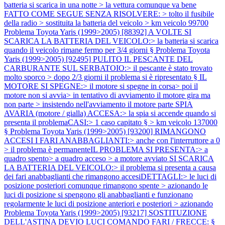
batteria si scarica in una notte > la vettura comunque va bene
FATTO COME SEGUE SENZA RISOLVERE: > tolto il fusibile
della radio > sostituita la batteria del veicolo > km veicolo 99700
Problema Toyota Yaris (1999>2005) [88392] A VOLTE SI
SCARICA LA BATTERIA DEL VEICOLO:> la batteria si scarica
quando il veicolo rimane fermo per 3/4 giorni §
Problema Toyota
Yaris (1999>2005) [92495] PULITO IL PESCANTE DEL
CARBURANTE SUL SERBATOIO:> il pescante è stato trovato
molto sporco > dopo 2/3 giorni il problema si è ripresentato § IL
MOTORE SI SPEGNE:> il motore si spegne in corsa> poi il
motore non si avvia> in tentativo di avviamento il motore gira ma
non parte > insistendo nell'avviamento il motore parte SPIA
AVARIA (motore / gialla) ACCESA:> la spia si accende quando si
presenta il problemaCASI:> 1 caso capitato § > km veicolo 137000
§
Problema Toyota Yaris (1999>2005) [93200] RIMANGONO
ACCESI I FARI ANABBAGLIANTI:> anche con l'interruttore a 0
> il problema è permanenteIL PROBLEMA SI PRESENTA:> a
quadro spento> a quadro acceso > a motore avviato SI SCARICA
LA BATTERIA DEL VEICOLO:> il problema si presenta a causa
dei fari anabbaglianti che rimangono accesiDETTAGLI:> le luci di
posizione posteriori comunque rimangono spente > azionando le
luci di posizione si spengono gli anabbaglianti e funzionano
regolarmente le luci di posizione anteriori e posteriori > azionando
Problema Toyota Yaris (1999>2005) [93217] SOSTITUZIONE
DELL'ASTINA DEVIO LUCI COMANDO FARI / FRECCE: §