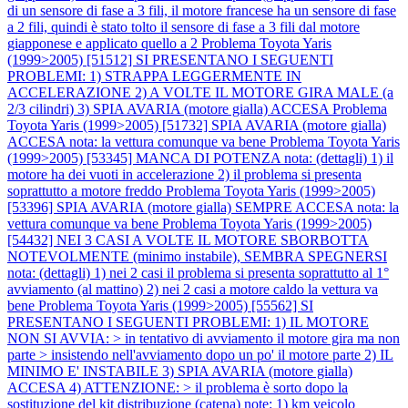
di un sensore di fase a 3 fili, il motore francese ha un sensore di fase
a 2 fili, quindi è stato tolto il sensore di fase a 3 fili dal motore
giapponese e applicato quello a 2
Problema Toyota Yaris
(1999>2005) [51512] SI PRESENTANO I SEGUENTI
PROBLEMI: 1) STRAPPA LEGGERMENTE IN
ACCELERAZIONE 2) A VOLTE IL MOTORE GIRA MALE (a
2/3 cilindri) 3) SPIA AVARIA (motore gialla) ACCESA
Problema
Toyota Yaris (1999>2005) [51732] SPIA AVARIA (motore gialla)
ACCESA nota: la vettura comunque va bene
Problema Toyota Yaris
(1999>2005) [53345] MANCA DI POTENZA nota: (dettagli) 1) il
motore ha dei vuoti in accelerazione 2) il problema si presenta
soprattutto a motore freddo
Problema Toyota Yaris (1999>2005)
[53396] SPIA AVARIA (motore gialla) SEMPRE ACCESA nota: la
vettura comunque va bene
Problema Toyota Yaris (1999>2005)
[54432] NEI 3 CASI A VOLTE IL MOTORE SBORBOTTA
NOTEVOLMENTE (minimo instabile), SEMBRA SPEGNERSI
nota: (dettagli) 1) nei 2 casi il problema si presenta soprattutto al 1°
avviamento (al mattino) 2) nei 2 casi a motore caldo la vettura va
bene
Problema Toyota Yaris (1999>2005) [55562] SI
PRESENTANO I SEGUENTI PROBLEMI: 1) IL MOTORE
NON SI AVVIA: > in tentativo di avviamento il motore gira ma non
parte > insistendo nell'avviamento dopo un po' il motore parte 2) IL
MINIMO E' INSTABILE 3) SPIA AVARIA (motore gialla)
ACCESA 4) ATTENZIONE: > il problema è sorto dopo la
sostituzione del kit distribuzione (catena) note: 1) km veicolo