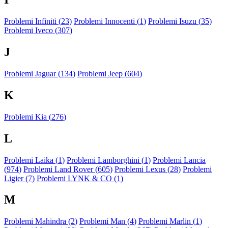
Problemi Infiniti (
23
)
Problemi Innocenti (
1
)
Problemi Isuzu (
35
)
Problemi Iveco (
307
)
J
Problemi Jaguar (
134
)
Problemi Jeep (
604
)
K
Problemi Kia (
276
)
L
Problemi Laika (
1
)
Problemi Lamborghini (
1
)
Problemi Lancia
(
974
)
Problemi Land Rover (
605
)
Problemi Lexus (
28
)
Problemi
Ligier (
7
)
Problemi LYNK & CO (
1
)
M
Problemi Mahindra (
2
)
Problemi Man (
4
)
Problemi Marlin (
1
)