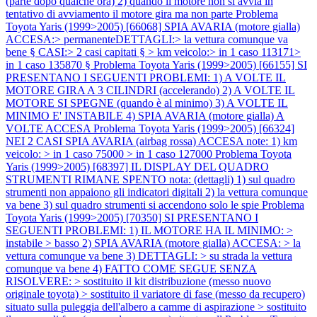
(parte dopo qualche ora) 2) quando il motore non si avvia in
tentativo di avviamento il motore gira ma non parte
Problema
Toyota Yaris (1999>2005) [66068] SPIA AVARIA (motore gialla)
ACCESA:> permanenteDETTAGLI:> la vettura comunque va
bene § CASI:> 2 casi capitati § > km veicolo:> in 1 caso 113171>
in 1 caso 135870 §
Problema Toyota Yaris (1999>2005) [66155] SI
PRESENTANO I SEGUENTI PROBLEMI: 1) A VOLTE IL
MOTORE GIRA A 3 CILINDRI (accelerando) 2) A VOLTE IL
MOTORE SI SPEGNE (quando è al minimo) 3) A VOLTE IL
MINIMO E' INSTABILE 4) SPIA AVARIA (motore gialla) A
VOLTE ACCESA
Problema Toyota Yaris (1999>2005) [66324]
NEI 2 CASI SPIA AVARIA (airbag rossa) ACCESA note: 1) km
veicolo: > in 1 caso 75000 > in 1 caso 127000
Problema Toyota
Yaris (1999>2005) [68397] IL DISPLAY DEL QUADRO
STRUMENTI RIMANE SPENTO nota: (dettagli) 1) sul quadro
strumenti non appaiono gli indicatori digitali 2) la vettura comunque
va bene 3) sul quadro strumenti si accendono solo le spie
Problema
Toyota Yaris (1999>2005) [70350] SI PRESENTANO I
SEGUENTI PROBLEMI: 1) IL MOTORE HA IL MINIMO: >
instabile > basso 2) SPIA AVARIA (motore gialla) ACCESA: > la
vettura comunque va bene 3) DETTAGLI: > su strada la vettura
comunque va bene 4) FATTO COME SEGUE SENZA
RISOLVERE: > sostituito il kit distribuzione (messo nuovo
originale toyota) > sostituito il variatore di fase (messo da recupero)
situato sulla puleggia dell'albero a camme di aspirazione > sostituito