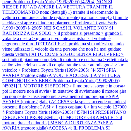
bene
Problema Toyota Yaris (1999>2005) [42204] NON SI
RIESCE PIU` AD APRIRE LA VETTURA TRAMITE IL
TELECOMANDO nota: (dettagli) 1) tramite il telecomando la
vettura comunque si chiude regolarmente (ma non si apre) 2) tramite
la chiave si apre e chiude regolarmente
Problema Toyota Yaris
(1999>2005) [42905] NEI 5 CASI IL VOLANTE NON SI
RADDRIZZA DA SOLO: > il problema si presenta: > girando il
volante a destra > girando il volante a sinistra > il volante è
leggermente duro DETTAGLI: > il problema si manifesta quando
viene utilizzato il veicolo da una persona che non ha mai guidato
questa vettura FATTO COME SEGUE SENZA RISOLVERE: >
sostituito il piantone completo di motorino e centralina > effettuata la
calibrazione del sensore di coppia tramite tester autodiagnosi > km
veicolo: >
Problema Toyota Yaris (1999>2005) [44557] SPIA
AVARIA (motore gialla) A VOLTE ACCESA, LA VETTURA
COMUNQUE VA BENE
Problema Toyota Yaris (1999>2005)
[45021] IL MOTORE SI SPEGNE:> il motore si spegne in corsa>
poi il motore non si avvia> in tentativo di avviamento il motore gira
ma non parte > insistendo nell'avviamento il motore parte SPIA
AVARIA (motore / gialla) ACCESA:> la spia si accende quando si
presenta il problemaCASI:> 1 caso capitato § > km veicolo 137000
§
Problema Toyota Yaris (1999>2005) [45784] SI PRESENTANO
I SEGUENTI PROBLEMI: 1) IL MOTORE GIRA MALE: > il
motore gira a 3 cilindri 2) MANCA DI POTENZA 3) SPIA
AVARIA (motore gialla) ACCESA 4) IL PROBLEMA SI