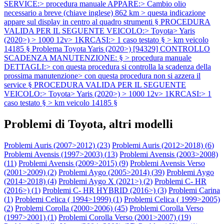
SERVICE:> procedura manuale APPARE:> Cambio olio
necessario a breve (chiave inglese) 862 km > questa indicazione
appare sul display in centro al quadro strumenti § PROCEDURA
VALIDA PER IL SEGUENTE VEICOLO:> Toyota> Yaris
(2020>) > 1000 12v> 1KRCASI:> 1 caso testato § > km veicolo
14185 §
Problema Toyota Yaris (2020>) [94329] CONTROLLO
SCADENZA MANUTENZIONE: § > procedura manuale
DETTAGLI:> con questa procedura si controlla la scadenza della
prossima manutenzione> con questa procedura non si azzera il
service § PROCEDURA VALIDA PER IL SEGUENTE
VEICOLO:> Toyota> Yaris (2020>) > 1000 12v> 1KRCASI:> 1
caso testato § > km veicolo 14185 §
Problemi di Toyota, altri modelli
Problemi Auris (2007>2012) (
23
)
Problemi Auris (2012>2018) (
6
)
Problemi Avensis (1997>2003) (
13
)
Problemi Avensis (2003>2008)
(
11
)
Problemi Avensis (2009>2015) (
9
)
Problemi Avensis Verso
(2001>2009) (
2
)
Problemi Aygo (2005>2014) (
39
)
Problemi Aygo
(2014>2018) (
4
)
Problemi Aygo X (2021>) (
2
)
Problemi C- HR
(2016>) (
1
)
Problemi C- HR HYBRID (2016>) (
3
)
Problemi Carina
(
1
)
Problemi Celica ( 1994>1999) (
1
)
Problemi Celica ( 1999>2005)
(
2
)
Problemi Corolla (2000>2006) (
45
)
Problemi Corolla Verso
(1997>2001) (
1
)
Problemi Corolla Verso (2001>2007) (
19
)