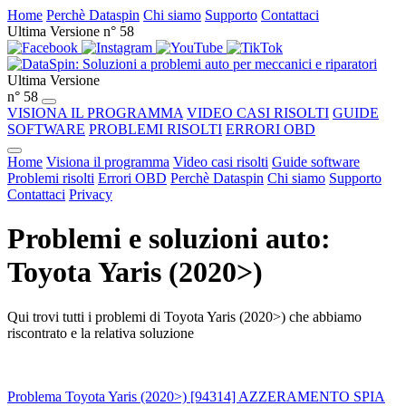
Home
Perchè Dataspin
Chi siamo
Supporto
Contattaci
Ultima Versione n° 58
Ultima Versione
n° 58
VISIONA IL PROGRAMMA
VIDEO CASI RISOLTI
GUIDE
SOFTWARE
PROBLEMI RISOLTI
ERRORI OBD
Home
Visiona il programma
Video casi risolti
Guide software
Problemi risolti
Errori OBD
Perchè Dataspin
Chi siamo
Supporto
Contattaci
Privacy
Problemi e soluzioni auto:
Toyota Yaris (2020>)
Qui trovi tutti i problemi di Toyota Yaris (2020>) che abbiamo
riscontrato e la relativa soluzione
Problema Toyota Yaris (2020>) [94314] AZZERAMENTO SPIA