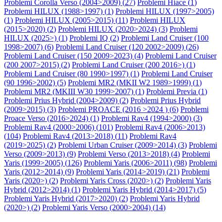
Problemi Corolla Verso (2004>2009) (
27
)
Problemi Hiace (
1
)
Problemi HILUX (1988>1997) (
1
)
Problemi HILUX (1997>2005)
(
1
)
Problemi HILUX (2005>2015) (
11
)
Problemi HILUX
(2015>2020) (
2
)
Problemi HILUX (2020>2024) (
3
)
Problemi
HILUX (2025>) (
1
)
Problemi IQ (
2
)
Problemi Land Cruiser (100
1998>2007) (
6
)
Problemi Land Cruiser (120 2002>2009) (
26
)
Problemi Land Cruiser (150 2009>2023) (
4
)
Problemi Land Cruiser
(200 2007>2015) (
2
)
Problemi Land Cruiser (200 2016>) (
1
)
Problemi Land Cruiser (80 1990>1997) (
1
)
Problemi Land Cruiser
(90 1996>2002) (
5
)
Problemi MR2 (MKII W2 1989>1999) (
1
)
Problemi MR2 (MKIII W30 1999>2007) (
1
)
Problemi Previa (
1
)
Problemi Prius Hybrid (2004>2009) (
2
)
Problemi Prius Hybrid
(2009>2015) (
3
)
Problemi PROACE (2016 >2024 ) (
6
)
Problemi
Proace Verso (2016>2024) (
1
)
Problemi Rav4 (1994>2000) (
3
)
Problemi Rav4 (2000>2006) (
101
)
Problemi Rav4 (2006>2013)
(
104
)
Problemi Rav4 (2013>2018) (
11
)
Problemi Rav4
(2019>2025) (
2
)
Problemi Urban Cruiser (2009>2014) (
3
)
Problemi
Verso (2009>2013) (
9
)
Problemi Verso (2013>2018) (
4
)
Problemi
Yaris (1999>2005) (
126
)
Problemi Yaris (2006>2011) (
98
)
Problemi
Yaris (2012>2014) (
9
)
Problemi Yaris (2014>2019) (
21
)
Problemi
Yaris (2020>) (
2
)
Problemi Yaris Cross (2020>) (
2
)
Problemi Yaris
Hybrid (2012>2014) (
1
)
Problemi Yaris Hybrid (2014>2017) (
5
)
Problemi Yaris Hybrid (2017>2020) (
2
)
Problemi Yaris Hybrid
(2020>) (
2
)
Problemi Yaris Verso (2000>2004) (
14
)