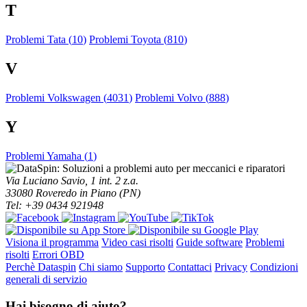
T
Problemi Tata (
10
)
Problemi Toyota (
810
)
V
Problemi Volkswagen (
4031
)
Problemi Volvo (
888
)
Y
Problemi Yamaha (
1
)
Via Luciano Savio, 1 int. 2 z.a.
33080 Roveredo in Piano (PN)
Tel: +39 0434 921948
Visiona il programma
Video casi risolti
Guide software
Problemi
risolti
Errori OBD
Perchè Dataspin
Chi siamo
Supporto
Contattaci
Privacy
Condizioni
generali di servizio
Hai bisogno di aiuto?