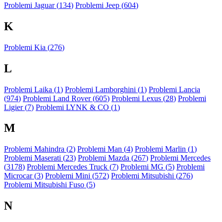
Problemi Jaguar (
134
)
Problemi Jeep (
604
)
K
Problemi Kia (
276
)
L
Problemi Laika (
1
)
Problemi Lamborghini (
1
)
Problemi Lancia
(
974
)
Problemi Land Rover (
605
)
Problemi Lexus (
28
)
Problemi
Ligier (
7
)
Problemi LYNK & CO (
1
)
M
Problemi Mahindra (
2
)
Problemi Man (
4
)
Problemi Marlin (
1
)
Problemi Maserati (
23
)
Problemi Mazda (
267
)
Problemi Mercedes
(
3178
)
Problemi Mercedes Truck (
7
)
Problemi MG (
5
)
Problemi
Microcar (
3
)
Problemi Mini (
572
)
Problemi Mitsubishi (
276
)
Problemi Mitsubishi Fuso (
5
)
N