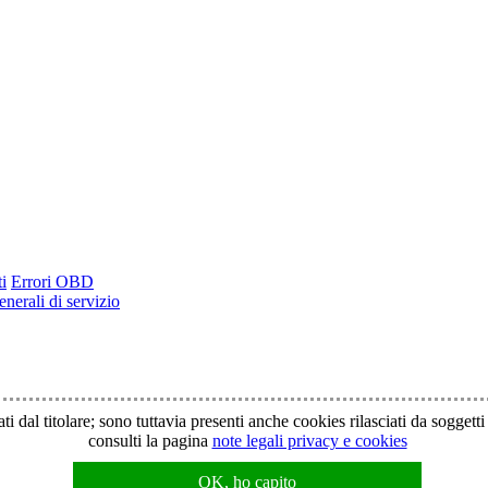
i
Errori OBD
nerali di servizio
ti dal titolare; sono tuttavia presenti anche cookies rilasciati da soggett
consulti la pagina
note legali privacy e cookies
i - È vietata la riproduzione anche parziale - Partita IVA 01854890934
OK, ho capito