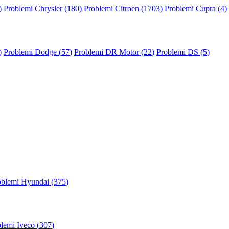
)
Problemi Chrysler (
180
)
Problemi Citroen (
1703
)
Problemi Cupra (
4
)
)
Problemi Dodge (
57
)
Problemi DR Motor (
22
)
Problemi DS (
5
)
oblemi Hyundai (
375
)
lemi Iveco (
307
)