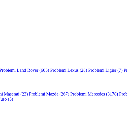
Problemi Land Rover (
605
)
Problemi Lexus (
28
)
Problemi Ligier (
7
)
P
i Maserati (
23
)
Problemi Mazda (
267
)
Problemi Mercedes (
3178
)
Prob
Fuso (
5
)