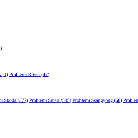
3
)
 (
1
)
Problemi Rover (
47
)
mi Skoda (
377
)
Problemi Smart (
535
)
Problemi Ssangyong (
68
)
Problem