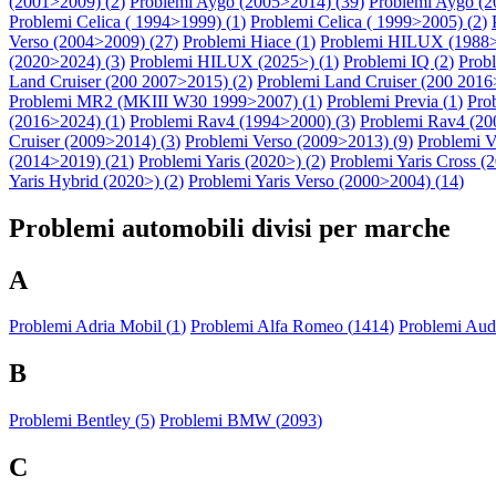
(2001>2009) (
2
)
Problemi Aygo (2005>2014) (
39
)
Problemi Aygo (2
Problemi Celica ( 1994>1999) (
1
)
Problemi Celica ( 1999>2005) (
2
)
Verso (2004>2009) (
27
)
Problemi Hiace (
1
)
Problemi HILUX (1988>
(2020>2024) (
3
)
Problemi HILUX (2025>) (
1
)
Problemi IQ (
2
)
Prob
Land Cruiser (200 2007>2015) (
2
)
Problemi Land Cruiser (200 2016>
Problemi MR2 (MKIII W30 1999>2007) (
1
)
Problemi Previa (
1
)
Pro
(2016>2024) (
1
)
Problemi Rav4 (1994>2000) (
3
)
Problemi Rav4 (20
Cruiser (2009>2014) (
3
)
Problemi Verso (2009>2013) (
9
)
Problemi V
(2014>2019) (
21
)
Problemi Yaris (2020>) (
2
)
Problemi Yaris Cross (
Yaris Hybrid (2020>) (
2
)
Problemi Yaris Verso (2000>2004) (
14
)
Problemi automobili divisi per marche
A
Problemi Adria Mobil (
1
)
Problemi Alfa Romeo (
1414
)
Problemi Audi
B
Problemi Bentley (
5
)
Problemi BMW (
2093
)
C