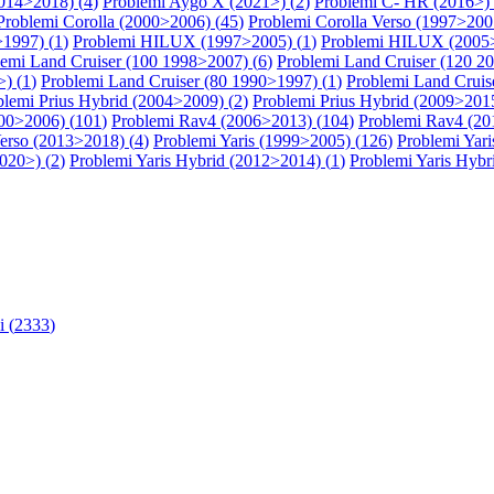
014>2018) (
4
)
Problemi Aygo X (2021>) (
2
)
Problemi C- HR (2016>) 
Problemi Corolla (2000>2006) (
45
)
Problemi Corolla Verso (1997>200
1997) (
1
)
Problemi HILUX (1997>2005) (
1
)
Problemi HILUX (2005>
lemi Land Cruiser (100 1998>2007) (
6
)
Problemi Land Cruiser (120 2
) (
1
)
Problemi Land Cruiser (80 1990>1997) (
1
)
Problemi Land Cruis
blemi Prius Hybrid (2004>2009) (
2
)
Problemi Prius Hybrid (2009>2015
00>2006) (
101
)
Problemi Rav4 (2006>2013) (
104
)
Problemi Rav4 (20
erso (2013>2018) (
4
)
Problemi Yaris (1999>2005) (
126
)
Problemi Yari
2020>) (
2
)
Problemi Yaris Hybrid (2012>2014) (
1
)
Problemi Yaris Hybr
 (
2333
)