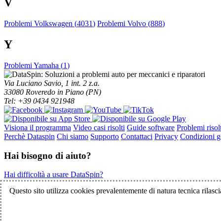
V
Problemi Volkswagen (
4031
)
Problemi Volvo (
888
)
Y
Problemi Yamaha (
1
)
Via Luciano Savio, 1 int. 2 z.a.
33080 Roveredo in Piano (PN)
Tel: +39 0434 921948
Visiona il programma
Video casi risolti
Guide software
Problemi risolt
Perchè Dataspin
Chi siamo
Supporto
Contattaci
Privacy
Condizioni ge
Hai bisogno di aiuto?
Hai difficoltà a usare DataSpin?
Clicca per la teleassistenza!
Questo sito utilizza cookies prevalentemente di natura tecnica rilascia
© 2003-2026 DataSpin è un marchio SpinelCar - Tutti i diritti riservat