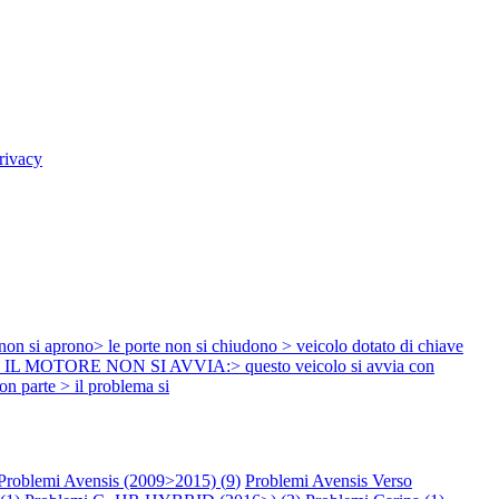
rivacy
rono> le porte non si chiudono > veicolo dotato di chiave
ecomando IL MOTORE NON SI AVVIA:> questo veicolo si avvia con
on parte > il problema si
Problemi Avensis (2009>2015) (
9
)
Problemi Avensis Verso