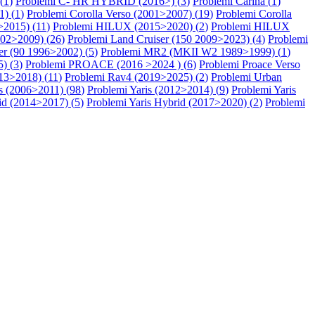
(
1
)
Problemi C- HR HYBRID (2016>) (
3
)
Problemi Carina (
1
)
1) (
1
)
Problemi Corolla Verso (2001>2007) (
19
)
Problemi Corolla
2015) (
11
)
Problemi HILUX (2015>2020) (
2
)
Problemi HILUX
002>2009) (
26
)
Problemi Land Cruiser (150 2009>2023) (
4
)
Problemi
er (90 1996>2002) (
5
)
Problemi MR2 (MKII W2 1989>1999) (
1
)
) (
3
)
Problemi PROACE (2016 >2024 ) (
6
)
Problemi Proace Verso
13>2018) (
11
)
Problemi Rav4 (2019>2025) (
2
)
Problemi Urban
s (2006>2011) (
98
)
Problemi Yaris (2012>2014) (
9
)
Problemi Yaris
id (2014>2017) (
5
)
Problemi Yaris Hybrid (2017>2020) (
2
)
Problemi