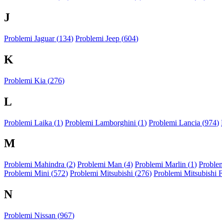
J
Problemi Jaguar (
134
)
Problemi Jeep (
604
)
K
Problemi Kia (
276
)
L
Problemi Laika (
1
)
Problemi Lamborghini (
1
)
Problemi Lancia (
974
)
M
Problemi Mahindra (
2
)
Problemi Man (
4
)
Problemi Marlin (
1
)
Problem
Problemi Mini (
572
)
Problemi Mitsubishi (
276
)
Problemi Mitsubishi 
N
Problemi Nissan (
967
)