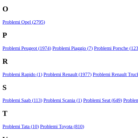
O
Problemi Opel (
2795
)
P
Problemi Peugeot (
1974
)
Problemi Piaggio (
7
)
Problemi Porsche (
12
R
Problemi Rapido (
1
)
Problemi Renault (
1977
)
Problemi Renault Truck
S
Problemi Saab (
113
)
Problemi Scania (
1
)
Problemi Seat (
649
)
Proble
T
Problemi Tata (
10
)
Problemi Toyota (
810
)