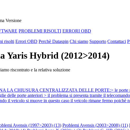
ma Versione
FTWARE
PROBLEMI RISOLTI
ERRORI OBD
i risolti
Errori OBD
Perchè Dataspin
Chi siamo
Supporto
Contattaci
P
ta Yaris Hybrid (2012>2014)
amo riscontrato e la relativa soluzione
NA LA CHIUSURA CENTRALIZZATA DELLE PORTE:> le porte non si ap
niglie delle porte anteriori > il problema si presenta tramite il tel
ando il veicolo si muove in questo caso il veicolo rimane fermo poichè n
oblemi Avensis (1997>2003) (
13
)
Problemi Avensis (2003>2008) (
11
)