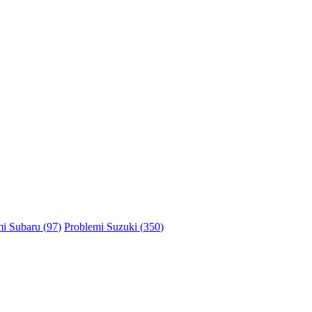
i Subaru (
97
)
Problemi Suzuki (
350
)