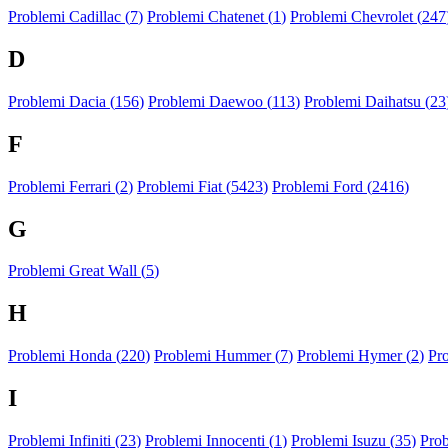
Problemi Cadillac (
7
)
Problemi Chatenet (
1
)
Problemi Chevrolet (
247
D
Problemi Dacia (
156
)
Problemi Daewoo (
113
)
Problemi Daihatsu (
23
F
Problemi Ferrari (
2
)
Problemi Fiat (
5423
)
Problemi Ford (
2416
)
G
Problemi Great Wall (
5
)
H
Problemi Honda (
220
)
Problemi Hummer (
7
)
Problemi Hymer (
2
)
Pr
I
Problemi Infiniti (
23
)
Problemi Innocenti (
1
)
Problemi Isuzu (
35
)
Prob