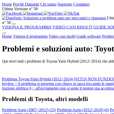
Home
Perchè Dataspin
Chi siamo
Supporto
Contattaci
Ultima Versione n° 58
Ulti
n° 58
VISIONA IL PROGRAMMA
VIDEO CASI RISOLTI
GUIDE SO
Home
Visiona il programma
Video casi risolti
Guide software
Problem
Problemi e soluzioni auto: Toyo
Qui trovi tutti i problemi di Toyota Yaris Hybrid (2012>2014) che abbi
Problema Toyota Yaris Hybrid (2012>2014) [91553] NON FUNZIO
keyless > il problema si presenta con chiave in tasca toccando le ma
trazione elettrica § > all'avviamento non si sente il motore ma acceler
Problemi di Toyota, altri modelli
Problemi Auris (2007>2012) (
23
)
Problemi Auris (2012>2018) (
6
)
Pr