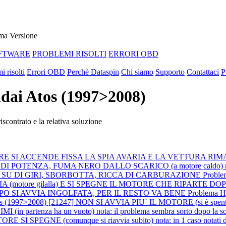
ma Versione
FTWARE
PROBLEMI RISOLTI
ERRORI OBD
i risolti
Errori OBD
Perchè Dataspin
Chi siamo
Supporto
Contattaci
P
ndai Atos (1997>2008)
scontrato e la relativa soluzione
 MOTORE SI ACCENDE FISSA LA SPIA AVARIA E LA VETTURA 
POTENZA, FUMA NERO DALLO SCARICO (a motore caldo) nota: tramit
N VA SU DI GIRI, SBORBOTTA, RICCA DI CARBURAZIONE
Proble
 (motore gilalla) E SI SPEGNE IL MOTORE CHE RIPARTE DO
O SI AVVIA INGOLFATA, PER IL RESTO VA BENE
Problema 
 (1997>2008) [21247] NON SI AVVIA PIU` IL MOTORE (si è spento in 
rtenza ha un vuoto) nota: il problema sembra sorto dopo la sostit
SPEGNE (comunque si riavvia subito) nota: in 1 caso notati dei 