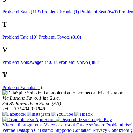
Problemi Saab (
113
)
Problemi Scania (
1
)
Problemi Seat (
649
)
Proble
T
Problemi Tata (
10
)
Problemi Toyota (
810
)
V
Problemi Volkswagen (
4031
)
Problemi Volvo (
888
)
Y
Problemi Yamaha (
1
)
Via Luciano Savio, 1 int. 2 z.a.
33080 Roveredo in Piano (PN)
Tel: +39 0434 921948
Visiona il programma
Video casi risolti
Guide software
Problemi risolt
Perchè Dataspin
Chi siamo
Supporto
Contattaci
Privacy
Condizioni ge