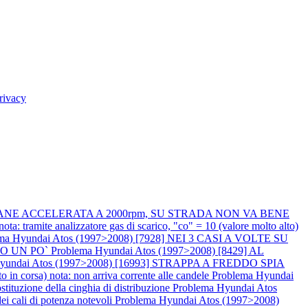
rivacy
RIMANE ACCELERATA A 2000rpm, SU STRADA NON VA BENE
e analizzatore gas di scarico, "co" = 10 (valore molto alto)
ma Hyundai Atos (1997>2008) [7928] NEI 3 CASI A VOLTE SU
PO UN PO`
Problema Hyundai Atos (1997>2008) [8429] AL
Hyundai Atos (1997>2008) [16993] STRAPPA A FREDDO SPIA
corsa) nota: non arriva corrente alle candele
Problema Hyundai
uzione della cinghia di distribuzione
Problema Hyundai Atos
cali di potenza notevoli
Problema Hyundai Atos (1997>2008)