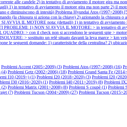
nte alle candele 2) in tentativo di avviamento il motore gira ma non 
) in tentativo di avviamento il motore gira ma non parte 2) il motor
iminuiscono di intesità)
Problema Hyundai Atos (1997>20
comando (la chiusura si aziona con la chiave) 2) azionando la chiusura o 
AVVIA IL MOTORE nota: (dettagli) 1) in tentativo di avviamento il mo
BLEMI: 1) NON SI AVVIA IL MOTORE: > in tentativo di avviamento
ADRO: > con il check non si accendono le seguenti spie > motore g
LVERE: > sostituito un relè situato davanti la leva marce > km ve
nti domande: 1) caratteristiche della centralina? 2) ubicazione de
Problemi Accent (2005>2009) (
3
)
Problemi Atos (1997>2008) (
16
)
Pr
 (
4
)
Problemi Getz (2002>2006) (
18
)
Problemi Grand Santa Fe (2014>
emi I10 (2019>) (
1
)
Problemi I20 (2018>2020) (
3
)
Problemi I20 (2020
blemi I30 (2016>2020) (
1
)
Problemi I40 (2011>2019) (
8
)
Problemi IX
 (
2
)
Problemi Matrix (2001>2008) (
8
)
Problemi S coupè (
1
)
Problemi 
ajet (
7
)
Problemi Tucson (2004>2009) (
27
)
Problemi Tucson (2015>20