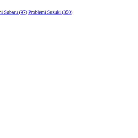
i Subaru (
97
)
Problemi Suzuki (
350
)