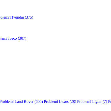
oblemi Hyundai (
375
)
lemi Iveco (
307
)
Problemi Land Rover (
605
)
Problemi Lexus (
28
)
Problemi Ligier (
7
)
P