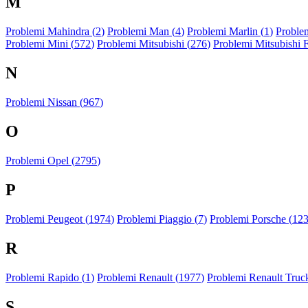
M
Problemi Mahindra (
2
)
Problemi Man (
4
)
Problemi Marlin (
1
)
Problem
Problemi Mini (
572
)
Problemi Mitsubishi (
276
)
Problemi Mitsubishi 
N
Problemi Nissan (
967
)
O
Problemi Opel (
2795
)
P
Problemi Peugeot (
1974
)
Problemi Piaggio (
7
)
Problemi Porsche (
12
R
Problemi Rapido (
1
)
Problemi Renault (
1977
)
Problemi Renault Truck
S