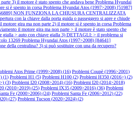
parte 3) il motore è stato spento che andava bene
Problema Hyundai
e si è spento in corsa
Problema Hyundai Atos (1997>2008) [51987]
08) [56889] NON FUNZIONA LA CHIUSURA CENTRALIZZATA
apertura con la chiave dalla porta guida o passeggero si apre e chiude
tore gira ma non parte 2) il motore si è spento in corsa
Problema
 il motore gira ma non parte > il motore è stato spento che
ialla > auto con chiave gialla 3) DETTAGLI: > il problema si
icolo 13269
Problema Hyundai Atos (1997>2008) [84641]
lla centralina? 3) si può sostituire con una da recupero?
oblemi Atos Prime (1999>2008) (
16
)
Problemi Coupè (1996>2001)
) (
1
)
Problemi H1 (
5
)
Problemi H100 (
2
)
Problemi H350 (2016>) (
2
)
>) (
3
)
Problemi I20 (2008>2014) (
16
)
Problemi I20 (2014>2018)
20 (2010>2019) (
25
)
Problemi IX35 (2009>2016) (
36
)
Problemi
Santa Fe (2000>2006) (
24
)
Problemi Santa Fe (2006>2012) (
22
)
20) (
27
)
Problemi Tucson (2020>2024) (
2
)