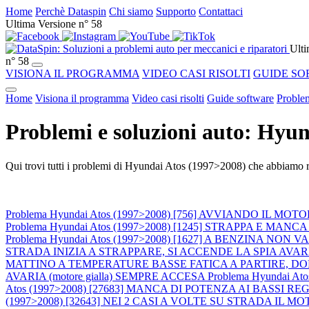
Home
Perchè Dataspin
Chi siamo
Supporto
Contattaci
Ultima Versione n° 58
Ulti
n° 58
VISIONA IL PROGRAMMA
VIDEO CASI RISOLTI
GUIDE SO
Home
Visiona il programma
Video casi risolti
Guide software
Problem
Problemi e soluzioni auto: Hyu
Qui trovi tutti i problemi di Hyundai Atos (1997>2008) che abbiamo ri
Problema Hyundai Atos (1997>2008) [756] AVVIANDO IL
Problema Hyundai Atos (1997>2008) [1245] STRAPPA E MANCA DI 
Problema Hyundai Atos (1997>2008) [1627] A BENZINA NO
STRADA INIZIA A STRAPPARE, SI ACCENDE LA SPIA AVARIA
MATTINO A TEMPERATURE BASSE FATICA A PARTIRE, DOP
AVARIA (motore gialla) SEMPRE ACCESA
Problema Hyundai Atos
Atos (1997>2008) [27683] MANCA DI POTENZA AI BASSI REGIMI (in pa
(1997>2008) [32643] NEI 2 CASI A VOLTE SU STRADA IL MOTORE SI 