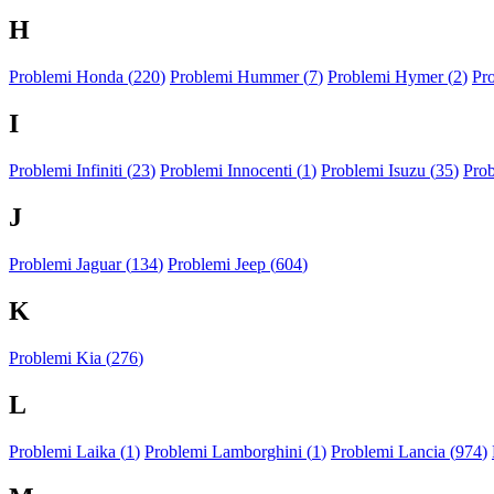
H
Problemi Honda (
220
)
Problemi Hummer (
7
)
Problemi Hymer (
2
)
Pr
I
Problemi Infiniti (
23
)
Problemi Innocenti (
1
)
Problemi Isuzu (
35
)
Prob
J
Problemi Jaguar (
134
)
Problemi Jeep (
604
)
K
Problemi Kia (
276
)
L
Problemi Laika (
1
)
Problemi Lamborghini (
1
)
Problemi Lancia (
974
)