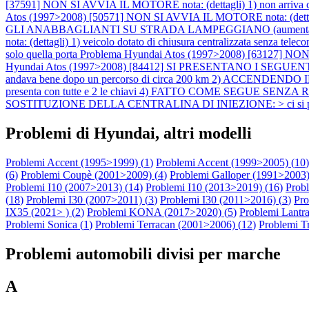
[37591] NON SI AVVIA IL MOTORE nota: (dettagli) 1) non arriva corre
Atos (1997>2008) [50571] NON SI AVVIA IL MOTORE nota: (dettagli) 1
GLI ANABBAGLIANTI SU STRADA LAMPEGGIANO (aumentano e d
nota: (dettagli) 1) veicolo dotato di chiusura centralizzata senza tele
solo quella porta
Problema Hyundai Atos (1997>2008) [63127] NON SI 
Hyundai Atos (1997>2008) [84412] SI PRESENTANO I SEGUENTI PRO
andava bene dopo un percorso di circa 200 km 2) ACCENDENDO IL QU
presenta con tutte e 2 le chiavi 4) FATTO COME SEGUE SENZA RISO
SOSTITUZIONE DELLA CENTRALINA DI INIEZIONE: > ci si pone le segue
Problemi di Hyundai, altri modelli
Problemi Accent (1995>1999) (
1
)
Problemi Accent (1999>2005) (
10
)
(
6
)
Problemi Coupè (2001>2009) (
4
)
Problemi Galloper (1991>2003)
Problemi I10 (2007>2013) (
14
)
Problemi I10 (2013>2019) (
16
)
Probl
(
18
)
Problemi I30 (2007>2011) (
3
)
Problemi I30 (2011>2016) (
3
)
Pro
IX35 (2021> ) (
2
)
Problemi KONA (2017>2020) (
5
)
Problemi Lantra
Problemi Sonica (
1
)
Problemi Terracan (2001>2006) (
12
)
Problemi Tr
Problemi automobili divisi per marche
A