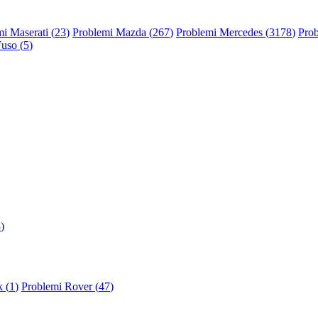
i Maserati (
23
)
Problemi Mazda (
267
)
Problemi Mercedes (
3178
)
Prob
Fuso (
5
)
3
)
 (
1
)
Problemi Rover (
47
)