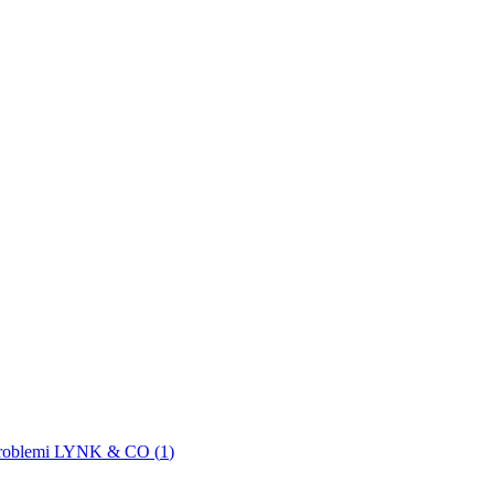
roblemi LYNK & CO (
1
)