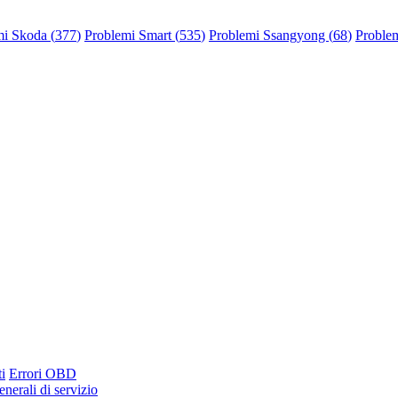
mi Skoda (
377
)
Problemi Smart (
535
)
Problemi Ssangyong (
68
)
Problem
i
Errori OBD
nerali di servizio