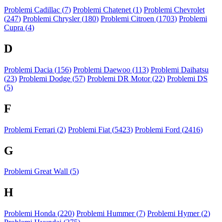
Problemi Cadillac (
7
)
Problemi Chatenet (
1
)
Problemi Chevrolet
(
247
)
Problemi Chrysler (
180
)
Problemi Citroen (
1703
)
Problemi
Cupra (
4
)
D
Problemi Dacia (
156
)
Problemi Daewoo (
113
)
Problemi Daihatsu
(
23
)
Problemi Dodge (
57
)
Problemi DR Motor (
22
)
Problemi DS
(
5
)
F
Problemi Ferrari (
2
)
Problemi Fiat (
5423
)
Problemi Ford (
2416
)
G
Problemi Great Wall (
5
)
H
Problemi Honda (
220
)
Problemi Hummer (
7
)
Problemi Hymer (
2
)