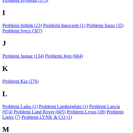
Problemi Hyundai (
375
)
I
Problemi Infiniti (
23
)
Problemi Innocenti (
1
)
Problemi Isuzu (
35
)
Problemi Iveco (
307
)
J
Problemi Jaguar (
134
)
Problemi Jeep (
604
)
K
Problemi Kia (
276
)
L
Problemi Laika (
1
)
Problemi Lamborghini (
1
)
Problemi Lancia
(
974
)
Problemi Land Rover (
605
)
Problemi Lexus (
28
)
Problemi
Ligier (
7
)
Problemi LYNK & CO (
1
)
M