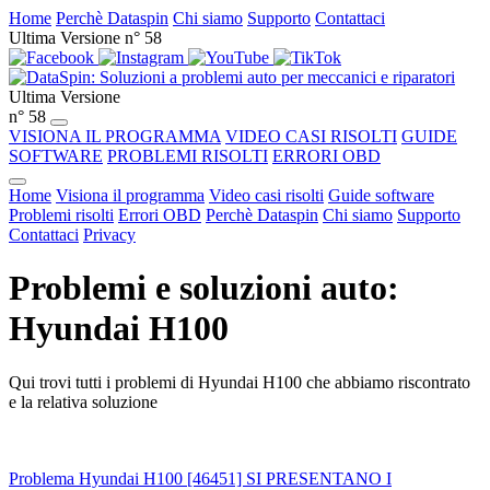
Home
Perchè Dataspin
Chi siamo
Supporto
Contattaci
Ultima Versione n° 58
Ultima Versione
n° 58
VISIONA IL PROGRAMMA
VIDEO CASI RISOLTI
GUIDE
SOFTWARE
PROBLEMI RISOLTI
ERRORI OBD
Home
Visiona il programma
Video casi risolti
Guide software
Problemi risolti
Errori OBD
Perchè Dataspin
Chi siamo
Supporto
Contattaci
Privacy
Problemi e soluzioni auto:
Hyundai H100
Qui trovi tutti i problemi di Hyundai H100 che abbiamo riscontrato
e la relativa soluzione
Problema Hyundai H100 [46451] SI PRESENTANO I