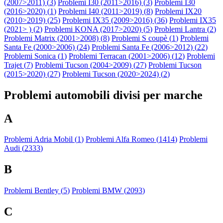
(2007>2011) (
3
)
Problemi I30 (2011>2016) (
3
)
Problemi I30
(2016>2020) (
1
)
Problemi I40 (2011>2019) (
8
)
Problemi IX20
(2010>2019) (
25
)
Problemi IX35 (2009>2016) (
36
)
Problemi IX35
(2021> ) (
2
)
Problemi KONA (2017>2020) (
5
)
Problemi Lantra (
2
)
Problemi Matrix (2001>2008) (
8
)
Problemi S coupè (
1
)
Problemi
Santa Fe (2000>2006) (
24
)
Problemi Santa Fe (2006>2012) (
22
)
Problemi Sonica (
1
)
Problemi Terracan (2001>2006) (
12
)
Problemi
Trajet (
7
)
Problemi Tucson (2004>2009) (
27
)
Problemi Tucson
(2015>2020) (
27
)
Problemi Tucson (2020>2024) (
2
)
Problemi automobili divisi per marche
A
Problemi Adria Mobil (
1
)
Problemi Alfa Romeo (
1414
)
Problemi
Audi (
2333
)
B
Problemi Bentley (
5
)
Problemi BMW (
2093
)
C