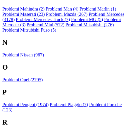
Problemi Mahindra (
2
)
Problemi Man (
4
)
Problemi Marlin (
1
)
Problemi Maserati (
23
)
Problemi Mazda (
267
)
Problemi Mercedes
(
3178
)
Problemi Mercedes Truck (
7
)
Problemi MG (
5
)
Problemi
Microcar (
3
)
Problemi Mini (
572
)
Problemi Mitsubishi (
276
)
Problemi Mitsubishi Fuso (
5
)
N
Problemi Nissan (
967
)
O
Problemi Opel (
2795
)
P
Problemi Peugeot (
1974
)
Problemi Piaggio (
7
)
Problemi Porsche
(
123
)
R