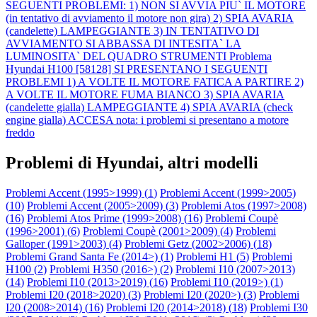
SEGUENTI PROBLEMI: 1) NON SI AVVIA PIU` IL MOTORE
(in tentativo di avviamento il motore non gira) 2) SPIA AVARIA
(candelette) LAMPEGGIANTE 3) IN TENTATIVO DI
AVVIAMENTO SI ABBASSA DI INTESITA` LA
LUMINOSITA` DEL QUADRO STRUMENTI
Problema
Hyundai H100 [58128] SI PRESENTANO I SEGUENTI
PROBLEMI 1) A VOLTE IL MOTORE FATICA A PARTIRE 2)
A VOLTE IL MOTORE FUMA BIANCO 3) SPIA AVARIA
(candelette gialla) LAMPEGGIANTE 4) SPIA AVARIA (check
engine gialla) ACCESA nota: i problemi si presentano a motore
freddo
Problemi di Hyundai, altri modelli
Problemi Accent (1995>1999) (
1
)
Problemi Accent (1999>2005)
(
10
)
Problemi Accent (2005>2009) (
3
)
Problemi Atos (1997>2008)
(
16
)
Problemi Atos Prime (1999>2008) (
16
)
Problemi Coupè
(1996>2001) (
6
)
Problemi Coupè (2001>2009) (
4
)
Problemi
Galloper (1991>2003) (
4
)
Problemi Getz (2002>2006) (
18
)
Problemi Grand Santa Fe (2014>) (
1
)
Problemi H1 (
5
)
Problemi
H100 (
2
)
Problemi H350 (2016>) (
2
)
Problemi I10 (2007>2013)
(
14
)
Problemi I10 (2013>2019) (
16
)
Problemi I10 (2019>) (
1
)
Problemi I20 (2018>2020) (
3
)
Problemi I20 (2020>) (
3
)
Problemi
I20 (2008>2014) (
16
)
Problemi I20 (2014>2018) (
18
)
Problemi I30