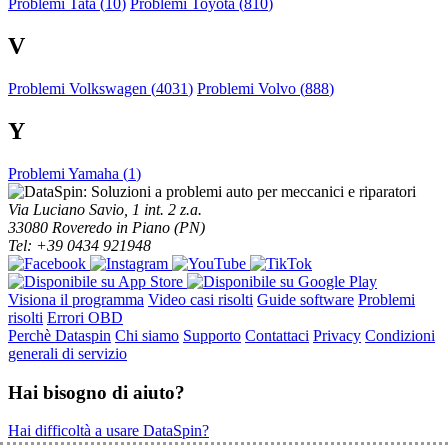
Problemi Tata (
10
)
Problemi Toyota (
810
)
V
Problemi Volkswagen (
4031
)
Problemi Volvo (
888
)
Y
Problemi Yamaha (
1
)
Via Luciano Savio, 1 int. 2 z.a.
33080 Roveredo in Piano (PN)
Tel: +39 0434 921948
Visiona il programma
Video casi risolti
Guide software
Problemi
risolti
Errori OBD
Perchè Dataspin
Chi siamo
Supporto
Contattaci
Privacy
Condizioni
generali di servizio
Hai bisogno di aiuto?
Hai difficoltà a usare DataSpin?