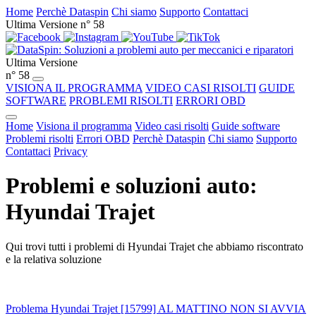
Home
Perchè Dataspin
Chi siamo
Supporto
Contattaci
Ultima Versione n° 58
Ultima Versione
n° 58
VISIONA IL PROGRAMMA
VIDEO CASI RISOLTI
GUIDE
SOFTWARE
PROBLEMI RISOLTI
ERRORI OBD
Home
Visiona il programma
Video casi risolti
Guide software
Problemi risolti
Errori OBD
Perchè Dataspin
Chi siamo
Supporto
Contattaci
Privacy
Problemi e soluzioni auto:
Hyundai Trajet
Qui trovi tutti i problemi di Hyundai Trajet che abbiamo riscontrato
e la relativa soluzione
Problema Hyundai Trajet [15799] AL MATTINO NON SI AVVIA