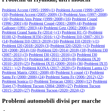
Problemi Accent (1995>1999) (
1
)
Problemi Accent (1999>2005)
(
10
)
Problemi Accent (2005>2009) (
3
)
Problemi Atos (1997>2008)
(
16
)
Problemi Atos Prime (1999>2008) (
16
)
Problemi Coupè
(1996>2001) (
6
)
Problemi Coupè (2001>2009) (
4
)
Problemi
Galloper (1991>2003) (
4
)
Problemi Getz (2002>2006) (
18
)
Problemi Grand Santa Fe (2014>) (
1
)
Problemi H1 (
5
)
Problemi
H100 (
2
)
Problemi H350 (2016>) (
2
)
Problemi I10 (2007>2013)
(
14
)
Problemi I10 (2013>2019) (
16
)
Problemi I10 (2019>) (
1
)
Problemi I20 (2018>2020) (
3
)
Problemi I20 (2020>) (
3
)
Problemi
I20 (2008>2014) (
16
)
Problemi I20 (2014>2018) (
18
)
Problemi I30
(2007>2011) (
3
)
Problemi I30 (2011>2016) (
3
)
Problemi I30
(2016>2020) (
1
)
Problemi I40 (2011>2019) (
8
)
Problemi IX20
(2010>2019) (
25
)
Problemi IX35 (2009>2016) (
36
)
Problemi IX35
(2021> ) (
2
)
Problemi KONA (2017>2020) (
5
)
Problemi Lantra (
2
)
Problemi Matrix (2001>2008) (
8
)
Problemi S coupè (
1
)
Problemi
Santa Fe (2000>2006) (
24
)
Problemi Santa Fe (2006>2012) (
22
)
Problemi Sonica (
1
)
Problemi Terracan (2001>2006) (
12
)
Problemi
Trajet (
7
)
Problemi Tucson (2004>2009) (
27
)
Problemi Tucson
(2015>2020) (
27
)
Problemi Tucson (2020>2024) (
2
)
Problemi automobili divisi per marche