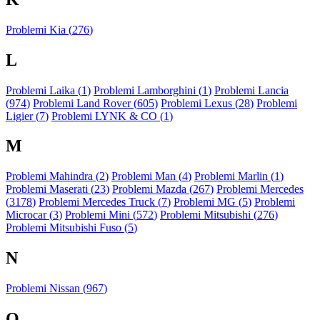
Problemi Kia (
276
)
L
Problemi Laika (
1
)
Problemi Lamborghini (
1
)
Problemi Lancia
(
974
)
Problemi Land Rover (
605
)
Problemi Lexus (
28
)
Problemi
Ligier (
7
)
Problemi LYNK & CO (
1
)
M
Problemi Mahindra (
2
)
Problemi Man (
4
)
Problemi Marlin (
1
)
Problemi Maserati (
23
)
Problemi Mazda (
267
)
Problemi Mercedes
(
3178
)
Problemi Mercedes Truck (
7
)
Problemi MG (
5
)
Problemi
Microcar (
3
)
Problemi Mini (
572
)
Problemi Mitsubishi (
276
)
Problemi Mitsubishi Fuso (
5
)
N
Problemi Nissan (
967
)
O