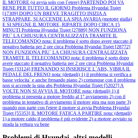
IL MOTORE (si avvia solo con l`etere) PARTENDO POI VA
BENE PER TUTTO IL GIORNO
Problema Hyundai Trajet
[17309] DOPO UN BREVE TRAGITTO INIZIA A
STRAPPARE, SI ACCENDE LA SPIA AVARIA (mototre gialla)
E SI SPEGNE IL MOTORE, RIPARTE DOPO CIRCA 15
MINUTI
Problema Hyundai Trajet [27889] NON FUNZIONA
PIU` LA CHIUSURA CENTRALIZZATA TRAMITE IL
TELECOMANDO nota: il problema è sorto dopo avere staccato il
negativo batteria per 2 ore circa
Problema Hyundai Trajet [28772]
NON FUNZIONA PIU` LA CHIUSURA CENTRALIZZATA
TRAMITE IL TELECOMANDO nota: il problema è sorto dopo
avere staccato il negativo batteria per 2 ore circa
Problema Hyundai
Trajet [33124] FRENANDO SI INSERISCE L`ABS, VIBRA IL
PEDALE DEL FRENO nota: (dettagli) 1) il problema si verifica a
basse velocita` e anche frenando piano 2) comunque con il problema
non si accende la spia abs
Problema Hyundai Trajet [52027] A
VOLTE NON SI AVVIA IL MOTORE nota: (dettagli) 1) il
problema si presenta a motore freddo al 1° avviamento 2) con il
problema in tentativo di avviamento il motore gira ma non parte 3)
quando non parte con l'etere il motore si avvia
Problema Hyundai
Trajet [55353] IL MOTORE FATICA A PARTIRE nota: (dettagli)
1) a motore caldo il problema è più evidente 2) a motore avviato su
strada la vettura va bene
Problemi di Hyundai, altri modelli