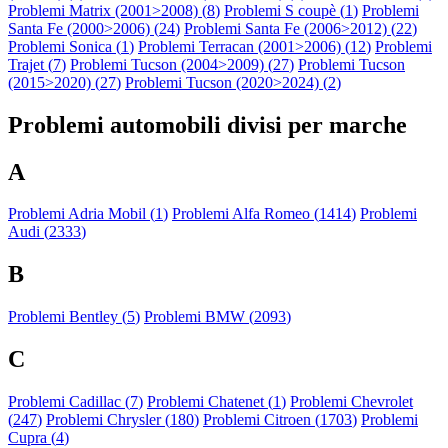
Problemi Matrix (2001>2008) (
8
)
Problemi S coupè (
1
)
Problemi
Santa Fe (2000>2006) (
24
)
Problemi Santa Fe (2006>2012) (
22
)
Problemi Sonica (
1
)
Problemi Terracan (2001>2006) (
12
)
Problemi
Trajet (
7
)
Problemi Tucson (2004>2009) (
27
)
Problemi Tucson
(2015>2020) (
27
)
Problemi Tucson (2020>2024) (
2
)
Problemi automobili divisi per marche
A
Problemi Adria Mobil (
1
)
Problemi Alfa Romeo (
1414
)
Problemi
Audi (
2333
)
B
Problemi Bentley (
5
)
Problemi BMW (
2093
)
C
Problemi Cadillac (
7
)
Problemi Chatenet (
1
)
Problemi Chevrolet
(
247
)
Problemi Chrysler (
180
)
Problemi Citroen (
1703
)
Problemi
Cupra (
4
)