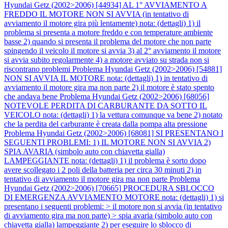
Hyundai Getz (2002>2006) [44934] AL 1° AVVIAMENTO A
FREDDO IL MOTORE NON SI AVVIA (in tentativo di
avviamento il motore gira più lentamente) nota: (dettagli) 1) il
problema si presenta a motore freddo e con temperature ambiente
basse 2) quando si presenta il problema del motore che non parte
spingendo il veicolo il motore si avvia 3) al 2° avviamento il motore
si avvia subito regolarmente 4) a motore avviato su strada non si
riscontrano problemi
Problema Hyundai Getz (2002>2006) [54881]
NON SI AVVIA IL MOTORE nota: (dettagli) 1) in tentativo di
avviamento il motore gira ma non parte 2) il motore è stato spento
che andava bene
Problema Hyundai Getz (2002>2006) [68056]
NOTEVOLE PERDITA DI CARBURANTE DA SOTTO IL
VEICOLO nota: (dettagli) 1) la vettura comunque va bene 2) notato
che la perdita del carburante è creata dalla pompa alta pressione
Problema Hyundai Getz (2002>2006) [68081] SI PRESENTANO I
SEGUENTI PROBLEMI: 1) IL MOTORE NON SI AVVIA 2)
SPIA AVARIA (simbolo auto con chiavetta gialla)
LAMPEGGIANTE nota: (dettagli) 1) il problema è sorto dopo
avere scollegato i 2 poli della batteria per circa 30 minuti 2) in
tentativo di avviamento il motore gira ma non parte
Problema
Hyundai Getz (2002>2006) [70665] PROCEDURA SBLOCCO
DI EMERGENZA AVVIAMENTO MOTORE nota: (dettagli) 1) si
presentano i seguenti problemi: > il motore non si avvia (in tentativo
di avviamento gira ma non parte) > spia avaria (simbolo auto con
chiavetta gialla) lampeggiante 2) per eseguire lo sblocco di