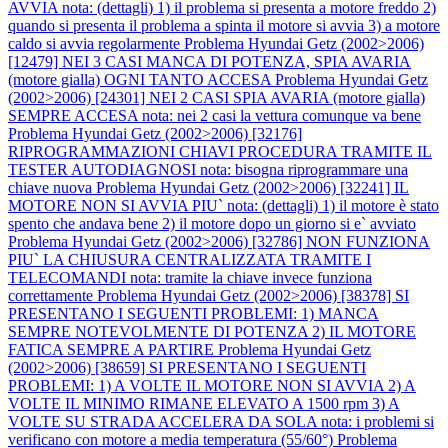
AVVIA nota: (dettagli) 1) il problema si presenta a motore freddo 2)
quando si presenta il problema a spinta il motore si avvia 3) a motore
caldo si avvia regolarmente
Problema Hyundai Getz (2002>2006)
[12479] NEI 3 CASI MANCA DI POTENZA, SPIA AVARIA
(motore gialla) OGNI TANTO ACCESA
Problema Hyundai Getz
(2002>2006) [24301] NEI 2 CASI SPIA AVARIA (motore gialla)
SEMPRE ACCESA nota: nei 2 casi la vettura comunque va bene
Problema Hyundai Getz (2002>2006) [32176]
RIPROGRAMMAZIONI CHIAVI PROCEDURA TRAMITE IL
TESTER AUTODIAGNOSI nota: bisogna riprogrammare una
chiave nuova
Problema Hyundai Getz (2002>2006) [32241] IL
MOTORE NON SI AVVIA PIU` nota: (dettagli) 1) il motore è stato
spento che andava bene 2) il motore dopo un giorno si e` avviato
Problema Hyundai Getz (2002>2006) [32786] NON FUNZIONA
PIU` LA CHIUSURA CENTRALIZZATA TRAMITE I
TELECOMANDI nota: tramite la chiave invece funziona
correttamente
Problema Hyundai Getz (2002>2006) [38378] SI
PRESENTANO I SEGUENTI PROBLEMI: 1) MANCA
SEMPRE NOTEVOLMENTE DI POTENZA 2) IL MOTORE
FATICA SEMPRE A PARTIRE
Problema Hyundai Getz
(2002>2006) [38659] SI PRESENTANO I SEGUENTI
PROBLEMI: 1) A VOLTE IL MOTORE NON SI AVVIA 2) A
VOLTE IL MINIMO RIMANE ELEVATO A 1500 rpm 3) A
VOLTE SU STRADA ACCELERA DA SOLA nota: i problemi si
verificano con motore a media temperatura (55/60°)
Problema