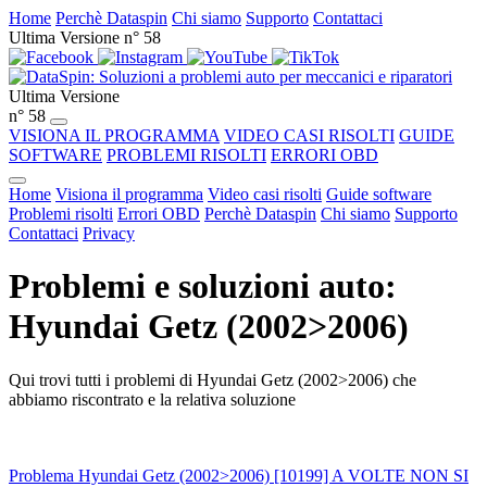
Home
Perchè Dataspin
Chi siamo
Supporto
Contattaci
Ultima Versione n° 58
Ultima Versione
n° 58
VISIONA IL PROGRAMMA
VIDEO CASI RISOLTI
GUIDE
SOFTWARE
PROBLEMI RISOLTI
ERRORI OBD
Home
Visiona il programma
Video casi risolti
Guide software
Problemi risolti
Errori OBD
Perchè Dataspin
Chi siamo
Supporto
Contattaci
Privacy
Problemi e soluzioni auto:
Hyundai Getz (2002>2006)
Qui trovi tutti i problemi di Hyundai Getz (2002>2006) che
abbiamo riscontrato e la relativa soluzione
Problema Hyundai Getz (2002>2006) [10199] A VOLTE NON SI