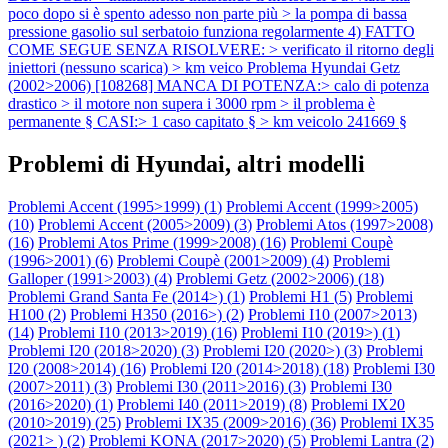
poco dopo si è spento adesso non parte più > la pompa di bassa
pressione gasolio sul serbatoio funziona regolarmente 4) FATTO
COME SEGUE SENZA RISOLVERE: > verificato il ritorno degli
iniettori (nessuno scarica) > km veico
Problema Hyundai Getz
(2002>2006) [108268] MANCA DI POTENZA:> calo di potenza
drastico > il motore non supera i 3000 rpm > il problema è
permanente § CASI:> 1 caso capitato § > km veicolo 241669 §
Problemi di Hyundai, altri modelli
Problemi Accent (1995>1999) (
1
)
Problemi Accent (1999>2005)
(
10
)
Problemi Accent (2005>2009) (
3
)
Problemi Atos (1997>2008)
(
16
)
Problemi Atos Prime (1999>2008) (
16
)
Problemi Coupè
(1996>2001) (
6
)
Problemi Coupè (2001>2009) (
4
)
Problemi
Galloper (1991>2003) (
4
)
Problemi Getz (2002>2006) (
18
)
Problemi Grand Santa Fe (2014>) (
1
)
Problemi H1 (
5
)
Problemi
H100 (
2
)
Problemi H350 (2016>) (
2
)
Problemi I10 (2007>2013)
(
14
)
Problemi I10 (2013>2019) (
16
)
Problemi I10 (2019>) (
1
)
Problemi I20 (2018>2020) (
3
)
Problemi I20 (2020>) (
3
)
Problemi
I20 (2008>2014) (
16
)
Problemi I20 (2014>2018) (
18
)
Problemi I30
(2007>2011) (
3
)
Problemi I30 (2011>2016) (
3
)
Problemi I30
(2016>2020) (
1
)
Problemi I40 (2011>2019) (
8
)
Problemi IX20
(2010>2019) (
25
)
Problemi IX35 (2009>2016) (
36
)
Problemi IX35
(2021> ) (
2
)
Problemi KONA (2017>2020) (
5
)
Problemi Lantra (
2
)