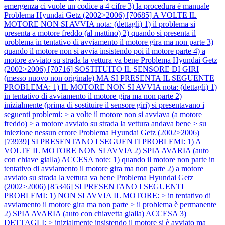
emergenza ci vuole un codice a 4 cifre 3) la procedura è manuale
Problema Hyundai Getz (2002>2006) [70685] A VOLTE IL
MOTORE NON SI AVVIA nota: (dettagli) 1) il problema si
presenta a motore freddo (al mattino) 2) quando si presenta il
problema in tentativo di avviamento il motore gira ma non parte 3)
quando il motore non si avvia insistendo poi il motore parte 4) a
motore avviato su strada la vettura va bene
Problema Hyundai Getz
(2002>2006) [70716] SOSTITUITO IL SENSORE DI GIRI
(messo nuovo non originale) MA SI PRESENTA IL SEGUENTE
PROBLEMA: 1) IL MOTORE NON SI AVVIA nota: (dettagli) 1)
in tentativo di avviamento il motore gira ma non parte 2)
inizialmente (prima di sostituire il sensore giri) si presentavano i
seguenti problemi: > a volte il motore non si avviava (a motore
freddo) > a motore avviato su strada la vettura andava bene > su
iniezione nessun errore
Problema Hyundai Getz (2002>2006)
[73939] SI PRESENTANO I SEGUENTI PROBLEMI: 1) A
VOLTE IL MOTORE NON SI AVVIA 2) SPIA AVARIA (auto
con chiave gialla) ACCESA note: 1) quando il motore non parte in
tentativo di avviamento il motore gira ma non parte 2) a motore
avviato su strada la vettura va bene
Problema Hyundai Getz
(2002>2006) [85346] SI PRESENTANO I SEGUENTI
PROBLEMI: 1) NON SI AVVIA IL MOTORE: > in tentativo di
avviamento il motore gira ma non parte > il problema è permanente
2) SPIA AVARIA (auto con chiavetta gialla) ACCESA 3)
DETTAGLI: > inizialmente insistendo il motore si è avviato ma