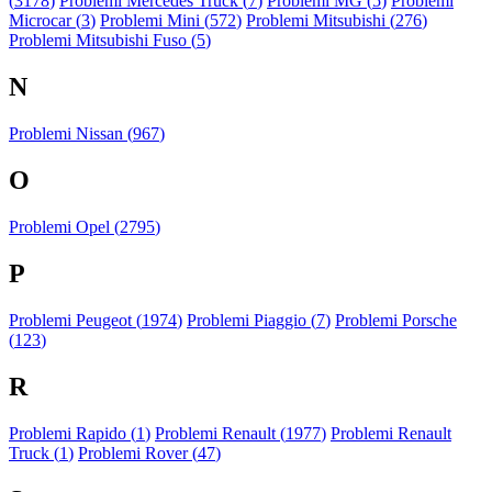
(
3178
)
Problemi Mercedes Truck (
7
)
Problemi MG (
5
)
Problemi
Microcar (
3
)
Problemi Mini (
572
)
Problemi Mitsubishi (
276
)
Problemi Mitsubishi Fuso (
5
)
N
Problemi Nissan (
967
)
O
Problemi Opel (
2795
)
P
Problemi Peugeot (
1974
)
Problemi Piaggio (
7
)
Problemi Porsche
(
123
)
R
Problemi Rapido (
1
)
Problemi Renault (
1977
)
Problemi Renault
Truck (
1
)
Problemi Rover (
47
)