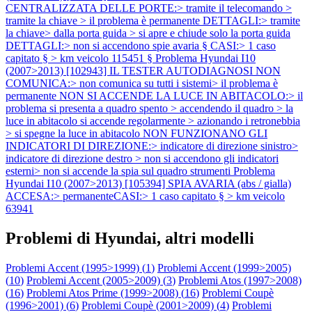
CENTRALIZZATA DELLE PORTE:> tramite il telecomando >
tramite la chiave > il problema è permanente DETTAGLI:> tramite
la chiave> dalla porta guida > si apre e chiude solo la porta guida
DETTAGLI:> non si accendono spie avaria § CASI:> 1 caso
capitato § > km veicolo 115451 §
Problema Hyundai I10
(2007>2013) [102943] IL TESTER AUTODIAGNOSI NON
COMUNICA:> non comunica su tutti i sistemi> il problema è
permanente NON SI ACCENDE LA LUCE IN ABITACOLO:> il
problema si presenta a quadro spento > accendendo il quadro > la
luce in abitacolo si accende regolarmente > azionando i retronebbia
> si spegne la luce in abitacolo NON FUNZIONANO GLI
INDICATORI DI DIREZIONE:> indicatore di direzione sinistro>
indicatore di direzione destro > non si accendono gli indicatori
esterni> non si accende la spia sul quadro strumenti
Problema
Hyundai I10 (2007>2013) [105394] SPIA AVARIA (abs / gialla)
ACCESA:> permanenteCASI:> 1 caso capitato § > km veicolo
63941
Problemi di Hyundai, altri modelli
Problemi Accent (1995>1999) (
1
)
Problemi Accent (1999>2005)
(
10
)
Problemi Accent (2005>2009) (
3
)
Problemi Atos (1997>2008)
(
16
)
Problemi Atos Prime (1999>2008) (
16
)
Problemi Coupè
(1996>2001) (
6
)
Problemi Coupè (2001>2009) (
4
)
Problemi