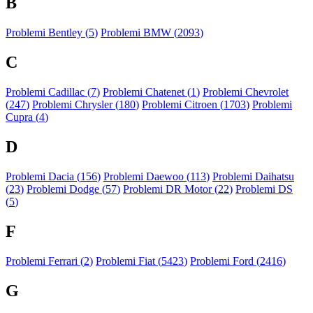
B
Problemi Bentley (
5
)
Problemi BMW (
2093
)
C
Problemi Cadillac (
7
)
Problemi Chatenet (
1
)
Problemi Chevrolet
(
247
)
Problemi Chrysler (
180
)
Problemi Citroen (
1703
)
Problemi
Cupra (
4
)
D
Problemi Dacia (
156
)
Problemi Daewoo (
113
)
Problemi Daihatsu
(
23
)
Problemi Dodge (
57
)
Problemi DR Motor (
22
)
Problemi DS
(
5
)
F
Problemi Ferrari (
2
)
Problemi Fiat (
5423
)
Problemi Ford (
2416
)
G