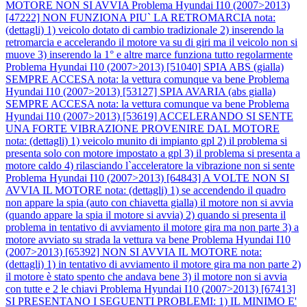
MOTORE NON SI AVVIA
Problema Hyundai I10 (2007>2013)
[47222] NON FUNZIONA PIU` LA RETROMARCIA nota:
(dettagli) 1) veicolo dotato di cambio tradizionale 2) inserendo la
retromarcia e accelerando il motore va su di giri ma il veicolo non si
muove 3) inserendo la 1° e altre marce funziona tutto regolarmente
Problema Hyundai I10 (2007>2013) [51040] SPIA ABS (gialla)
SEMPRE ACCESA nota: la vettura comunque va bene
Problema
Hyundai I10 (2007>2013) [53127] SPIA AVARIA (abs gialla)
SEMPRE ACCESA nota: la vettura comunque va bene
Problema
Hyundai I10 (2007>2013) [53619] ACCELERANDO SI SENTE
UNA FORTE VIBRAZIONE PROVENIRE DAL MOTORE
nota: (dettagli) 1) veicolo munito di impianto gpl 2) il problema si
presenta solo con motore impostato a gpl 3) il problema si presenta a
motore caldo 4) rilasciando l`acceleratore la vibrazione non si sente
Problema Hyundai I10 (2007>2013) [64843] A VOLTE NON SI
AVVIA IL MOTORE nota: (dettagli) 1) se accendendo il quadro
non appare la spia (auto con chiavetta gialla) il motore non si avvia
(quando appare la spia il motore si avvia) 2) quando si presenta il
problema in tentativo di avviamento il motore gira ma non parte 3) a
motore avviato su strada la vettura va bene
Problema Hyundai I10
(2007>2013) [65392] NON SI AVVIA IL MOTORE nota:
(dettagli) 1) in tentativo di avviamento il motore gira ma non parte 2)
il motore è stato spento che andava bene 3) il motore non si avvia
con tutte e 2 le chiavi
Problema Hyundai I10 (2007>2013) [67413]
SI PRESENTANO I SEGUENTI PROBLEMI: 1) IL MINIMO E'