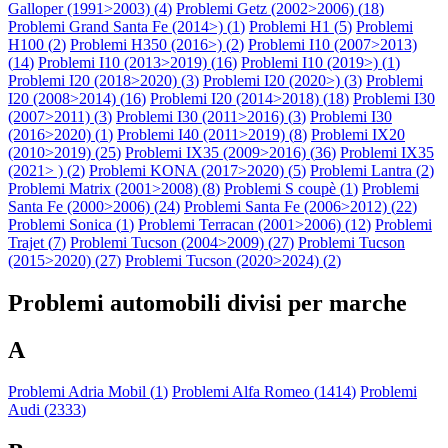
Galloper (1991>2003) (
4
)
Problemi Getz (2002>2006) (
18
)
Problemi Grand Santa Fe (2014>) (
1
)
Problemi H1 (
5
)
Problemi
H100 (
2
)
Problemi H350 (2016>) (
2
)
Problemi I10 (2007>2013)
(
14
)
Problemi I10 (2013>2019) (
16
)
Problemi I10 (2019>) (
1
)
Problemi I20 (2018>2020) (
3
)
Problemi I20 (2020>) (
3
)
Problemi
I20 (2008>2014) (
16
)
Problemi I20 (2014>2018) (
18
)
Problemi I30
(2007>2011) (
3
)
Problemi I30 (2011>2016) (
3
)
Problemi I30
(2016>2020) (
1
)
Problemi I40 (2011>2019) (
8
)
Problemi IX20
(2010>2019) (
25
)
Problemi IX35 (2009>2016) (
36
)
Problemi IX35
(2021> ) (
2
)
Problemi KONA (2017>2020) (
5
)
Problemi Lantra (
2
)
Problemi Matrix (2001>2008) (
8
)
Problemi S coupè (
1
)
Problemi
Santa Fe (2000>2006) (
24
)
Problemi Santa Fe (2006>2012) (
22
)
Problemi Sonica (
1
)
Problemi Terracan (2001>2006) (
12
)
Problemi
Trajet (
7
)
Problemi Tucson (2004>2009) (
27
)
Problemi Tucson
(2015>2020) (
27
)
Problemi Tucson (2020>2024) (
2
)
Problemi automobili divisi per marche
A
Problemi Adria Mobil (
1
)
Problemi Alfa Romeo (
1414
)
Problemi
Audi (
2333
)