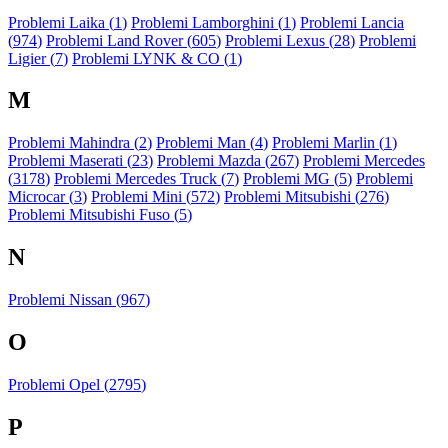
Problemi Laika (
1
)
Problemi Lamborghini (
1
)
Problemi Lancia
(
974
)
Problemi Land Rover (
605
)
Problemi Lexus (
28
)
Problemi
Ligier (
7
)
Problemi LYNK & CO (
1
)
M
Problemi Mahindra (
2
)
Problemi Man (
4
)
Problemi Marlin (
1
)
Problemi Maserati (
23
)
Problemi Mazda (
267
)
Problemi Mercedes
(
3178
)
Problemi Mercedes Truck (
7
)
Problemi MG (
5
)
Problemi
Microcar (
3
)
Problemi Mini (
572
)
Problemi Mitsubishi (
276
)
Problemi Mitsubishi Fuso (
5
)
N
Problemi Nissan (
967
)
O
Problemi Opel (
2795
)
P