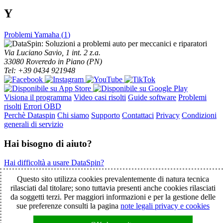
Y
Problemi Yamaha (
1
)
Via Luciano Savio, 1 int. 2 z.a.
33080 Roveredo in Piano (PN)
Tel: +39 0434 921948
Visiona il programma
Video casi risolti
Guide software
Problemi
risolti
Errori OBD
Perchè Dataspin
Chi siamo
Supporto
Contattaci
Privacy
Condizioni
generali di servizio
Hai bisogno di aiuto?
Hai difficoltà a usare DataSpin?
Clicca per la teleassistenza!
Questo sito utilizza cookies prevalentemente di natura tecnica
rilasciati dal titolare; sono tuttavia presenti anche cookies rilasciati
da soggetti terzi. Per maggiori informazioni e per la gestione delle
© 2003-2026 DataSpin è un marchio SpinelCar - Tutti i diritti
sue preferenze consulti la pagina
note legali privacy e cookies
riservati - È vietata la riproduzione anche parziale - Partita IVA