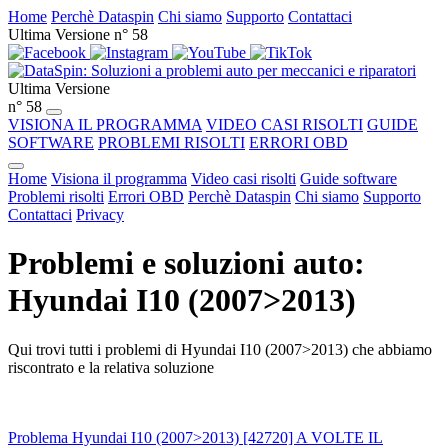
Home
Perchè Dataspin
Chi siamo
Supporto
Contattaci
Ultima Versione n° 58
Ultima Versione
n° 58
VISIONA IL PROGRAMMA
VIDEO CASI RISOLTI
GUIDE
SOFTWARE
PROBLEMI RISOLTI
ERRORI OBD
Home
Visiona il programma
Video casi risolti
Guide software
Problemi risolti
Errori OBD
Perchè Dataspin
Chi siamo
Supporto
Contattaci
Privacy
Problemi e soluzioni auto:
Hyundai I10 (2007>2013)
Qui trovi tutti i problemi di Hyundai I10 (2007>2013) che abbiamo
riscontrato e la relativa soluzione
Problema Hyundai I10 (2007>2013) [42720] A VOLTE IL