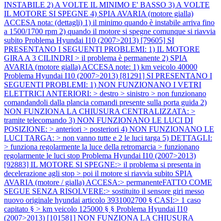
INSTABILE 2) A VOLTE IL MINIMO E' BASSO 3) A VOLTE
IL MOTORE SI SPEGNE 4) SPIA AVARIA (motore gialla)
ACCESA nota: (dettagli) 1) il minimo quando è instabile arriva fino
a 1500/1700 rpm 2) quando il motore si spegne comunque si riavvia
subito
Problema Hyundai I10 (2007>2013) [79605] SI
PRESENTANO I SEGUENTI PROBLEMI: 1) IL MOTORE
GIRA A 3 CILINDRI > il problema è permanente 2) SPIA
AVARIA (motore gialla) ACCESA note: 1) km veicolo 40000
Problema Hyundai I10 (2007>2013) [81291] SI PRESENTANO I
SEGUENTI PROBLEMI: 1) NON FUNZIONANO I VETRI
ELETTRICI ANTERIORI: > destro > sinistro > non funzionano
comandandoli dalla plancia comandi presente sulla porta guida 2)
NON FUNZIONA LA CHIUSURA CENTRALIZZATA: >
tramite telecomando 3) NON FUNZIONANO LE LUCI DI
POSIZIONE: > anteriori > posteriori 4) NON FUNZIONANO LE
LUCI TARGA: > non vanno tutte e 2 le luci targa 5) DETTAGLI:
> funziona regolarmente la luce della retromarcia > funzionano
regolarmente le luci stop
Problema Hyundai I10 (2007>2013)
[92883] IL MOTORE SI SPEGNE:> il problema si presenta in
decelerazione agli stop > poi il motore si riavvia subito SPIA
AVARIA (motore / gialla) ACCESA:> permanenteFATTO COME
SEGUE SENZA RISOLVERE:> sostituito il sensore giri messo
nuovo originale hyundai articolo 3931002700 § CASI:> 1 caso
capitato § > km veicolo 125000 § §
Problema Hyundai I10
(2007>2013) [101581] NON FUNZIONA LA CHIUSURA