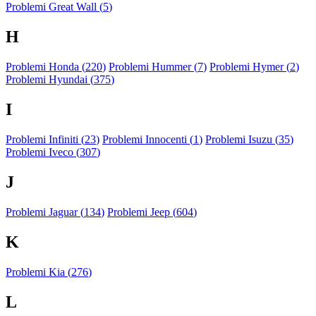
Problemi Great Wall (
5
)
H
Problemi Honda (
220
)
Problemi Hummer (
7
)
Problemi Hymer (
2
)
Problemi Hyundai (
375
)
I
Problemi Infiniti (
23
)
Problemi Innocenti (
1
)
Problemi Isuzu (
35
)
Problemi Iveco (
307
)
J
Problemi Jaguar (
134
)
Problemi Jeep (
604
)
K
Problemi Kia (
276
)
L