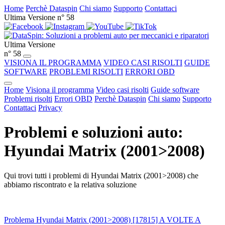
Home
Perchè Dataspin
Chi siamo
Supporto
Contattaci
Ultima Versione n° 58
Ultima Versione
n° 58
VISIONA IL PROGRAMMA
VIDEO CASI RISOLTI
GUIDE
SOFTWARE
PROBLEMI RISOLTI
ERRORI OBD
Home
Visiona il programma
Video casi risolti
Guide software
Problemi risolti
Errori OBD
Perchè Dataspin
Chi siamo
Supporto
Contattaci
Privacy
Problemi e soluzioni auto:
Hyundai Matrix (2001>2008)
Qui trovi tutti i problemi di Hyundai Matrix (2001>2008) che
abbiamo riscontrato e la relativa soluzione
Problema Hyundai Matrix (2001>2008) [17815] A VOLTE A