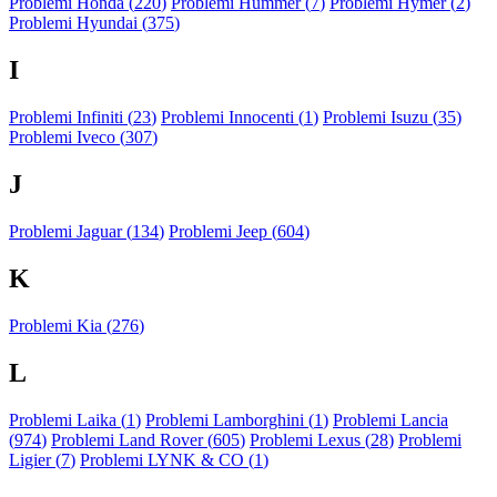
Problemi Honda (
220
)
Problemi Hummer (
7
)
Problemi Hymer (
2
)
Problemi Hyundai (
375
)
I
Problemi Infiniti (
23
)
Problemi Innocenti (
1
)
Problemi Isuzu (
35
)
Problemi Iveco (
307
)
J
Problemi Jaguar (
134
)
Problemi Jeep (
604
)
K
Problemi Kia (
276
)
L
Problemi Laika (
1
)
Problemi Lamborghini (
1
)
Problemi Lancia
(
974
)
Problemi Land Rover (
605
)
Problemi Lexus (
28
)
Problemi
Ligier (
7
)
Problemi LYNK & CO (
1
)