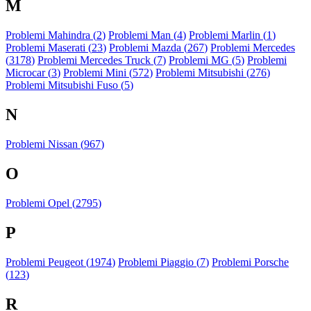
M
Problemi Mahindra (
2
)
Problemi Man (
4
)
Problemi Marlin (
1
)
Problemi Maserati (
23
)
Problemi Mazda (
267
)
Problemi Mercedes
(
3178
)
Problemi Mercedes Truck (
7
)
Problemi MG (
5
)
Problemi
Microcar (
3
)
Problemi Mini (
572
)
Problemi Mitsubishi (
276
)
Problemi Mitsubishi Fuso (
5
)
N
Problemi Nissan (
967
)
O
Problemi Opel (
2795
)
P
Problemi Peugeot (
1974
)
Problemi Piaggio (
7
)
Problemi Porsche
(
123
)
R