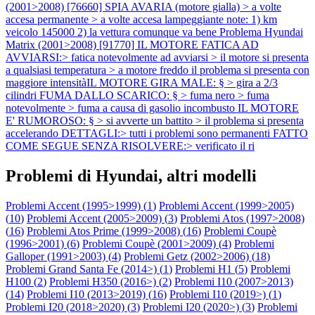
(2001>2008) [76660] SPIA AVARIA (motore gialla) > a volte
accesa permanente > a volte accesa lampeggiante note: 1) km
veicolo 145000 2) la vettura comunque va bene
Problema Hyundai
Matrix (2001>2008) [91770] IL MOTORE FATICA AD
AVVIARSI:> fatica notevolmente ad avviarsi > il motore si presenta
a qualsiasi temperatura > a motore freddo il problema si presenta con
maggiore intensitàIL MOTORE GIRA MALE: § > gira a 2/3
cilindri FUMA DALLO SCARICO: § > fuma nero > fuma
notevolmente > fuma a causa di gasolio incombusto IL MOTORE
E' RUMOROSO: § > si avverte un battito > il problema si presenta
accelerando DETTAGLI:> tutti i problemi sono permanenti FATTO
COME SEGUE SENZA RISOLVERE:> verificato il ri
Problemi di Hyundai, altri modelli
Problemi Accent (1995>1999) (
1
)
Problemi Accent (1999>2005)
(
10
)
Problemi Accent (2005>2009) (
3
)
Problemi Atos (1997>2008)
(
16
)
Problemi Atos Prime (1999>2008) (
16
)
Problemi Coupè
(1996>2001) (
6
)
Problemi Coupè (2001>2009) (
4
)
Problemi
Galloper (1991>2003) (
4
)
Problemi Getz (2002>2006) (
18
)
Problemi Grand Santa Fe (2014>) (
1
)
Problemi H1 (
5
)
Problemi
H100 (
2
)
Problemi H350 (2016>) (
2
)
Problemi I10 (2007>2013)
(
14
)
Problemi I10 (2013>2019) (
16
)
Problemi I10 (2019>) (
1
)
Problemi I20 (2018>2020) (
3
)
Problemi I20 (2020>) (
3
)
Problemi