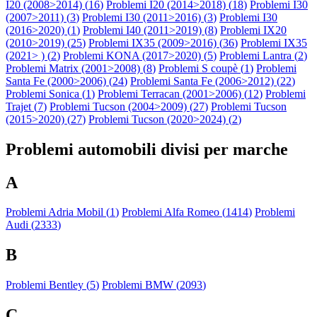
I20 (2008>2014) (
16
)
Problemi I20 (2014>2018) (
18
)
Problemi I30
(2007>2011) (
3
)
Problemi I30 (2011>2016) (
3
)
Problemi I30
(2016>2020) (
1
)
Problemi I40 (2011>2019) (
8
)
Problemi IX20
(2010>2019) (
25
)
Problemi IX35 (2009>2016) (
36
)
Problemi IX35
(2021> ) (
2
)
Problemi KONA (2017>2020) (
5
)
Problemi Lantra (
2
)
Problemi Matrix (2001>2008) (
8
)
Problemi S coupè (
1
)
Problemi
Santa Fe (2000>2006) (
24
)
Problemi Santa Fe (2006>2012) (
22
)
Problemi Sonica (
1
)
Problemi Terracan (2001>2006) (
12
)
Problemi
Trajet (
7
)
Problemi Tucson (2004>2009) (
27
)
Problemi Tucson
(2015>2020) (
27
)
Problemi Tucson (2020>2024) (
2
)
Problemi automobili divisi per marche
A
Problemi Adria Mobil (
1
)
Problemi Alfa Romeo (
1414
)
Problemi
Audi (
2333
)
B
Problemi Bentley (
5
)
Problemi BMW (
2093
)
C