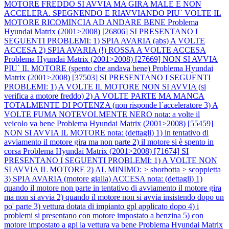
MOTORE FREDDO SI AVVIA MA GIRA MALE E NON
ACCELERA. SPEGNENDO E RIAVVIANDO PIU` VOLTE IL
MOTORE RICOMINCIA AD ANDARE BENE
Problema
Hyundai Matrix (2001>2008) [26806] SI PRESENTANO I
SEGUENTI PROBLEMI: 1) SPIA AVARIA (abs) A VOLTE
ACCESA 2) SPIA AVARIA (!) ROSSA A VOLTE ACCESA
Problema Hyundai Matrix (2001>2008) [27669] NON SI AVVIA
PIU` IL MOTORE (spento che andava bene)
Problema Hyundai
Matrix (2001>2008) [37503] SI PRESENTANO I SEGUENTI
PROBLEMI: 1) A VOLTE IL MOTORE NON SI AVVIA (si
verifica a motore freddo) 2) A VOLTE PARTE MA MANCA
TOTALMENTE DI POTENZA (non risponde l`acceleratore 3) A
VOLTE FUMA NOTEVOLMENTE NERO nota: a volte il
veicolo va bene
Problema Hyundai Matrix (2001>2008) [55459]
NON SI AVVIA IL MOTORE nota: (dettagli) 1) in tentativo di
avviamento il motore gira ma non parte 2) il motore si è spento in
corsa
Problema Hyundai Matrix (2001>2008) [71674] SI
PRESENTANO I SEGUENTI PROBLEMI: 1) A VOLTE NON
SI AVVIA IL MOTORE 2) AL MINIMO: > sborbotta > scoppietta
3) SPIA AVARIA (motore gialla) ACCESA nota: (dettagli) 1)
quando il motore non parte in tentativo di avviamento il motore gira
ma non si avvia 2) quando il motore non si avvia insistendo dopo un
po' parte 3) vettura dotata di impianto gpl applicato dopo 4) i
problemi si presentano con motore impostato a benzina 5) con
motore impostato a gpl la vettura va bene
Problema Hyundai Matrix