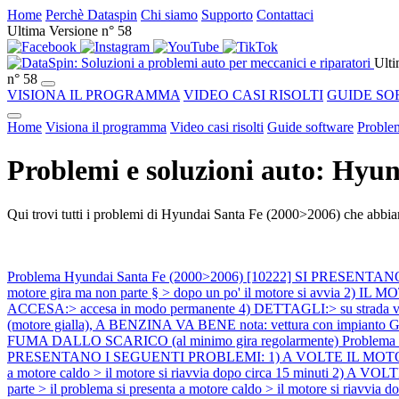
Home
Perchè Dataspin
Chi siamo
Supporto
Contattaci
Ultima Versione n° 58
Ulti
n° 58
VISIONA IL PROGRAMMA
VIDEO CASI RISOLTI
GUIDE SO
Home
Visiona il programma
Video casi risolti
Guide software
Problem
Problemi e soluzioni auto: Hyu
Qui trovi tutti i problemi di Hyundai Santa Fe (2000>2006) che abbiam
Problema Hyundai Santa Fe (2000>2006) [10222] SI PRESENTANO I
motore gira ma non parte § > dopo un po' il motore si avvia 2) IL
ACCESA:> accesa in modo permanente 4) DETTAGLI:> su strada va 
(motore gialla), A BENZINA VA BENE nota: vettura con impianto 
FUMA DALLO SCARICO (al minimo gira regolarmente)
Problema
PRESENTANO I SEGUENTI PROBLEMI: 1) A VOLTE IL MOTORE SI SPEGN
a motore caldo > il motore si riavvia dopo circa 15 minuti 2) A
parte > il problema si presenta a motore caldo > il motore si riavvia d