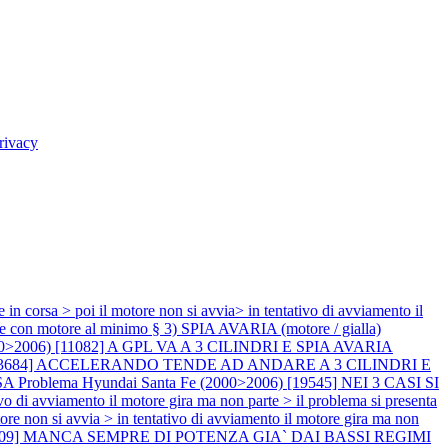
rivacy
 > poi il motore non si avvia> in tentativo di avviamento il
e con motore al minimo § 3) SPIA AVARIA (motore / gialla)
000>2006) [11082] A GPL VA A 3 CILINDRI E SPIA AVARIA
6) [13684] ACCELERANDO TENDE AD ANDARE A 3 CILINDRI E
ESA
Problema Hyundai Santa Fe (2000>2006) [19545] NEI 3 CASI SI
iamento il motore gira ma non parte > il problema si presenta
n si avvia > in tentativo di avviamento il motore gira ma non
 [20509] MANCA SEMPRE DI POTENZA GIA` DAI BASSI REGIMI