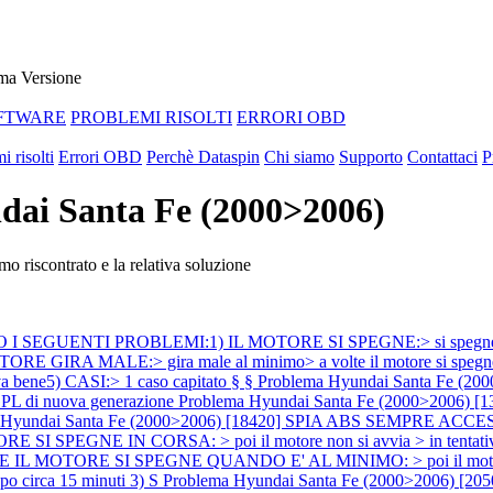
ma Versione
FTWARE
PROBLEMI RISOLTI
ERRORI OBD
i risolti
Errori OBD
Perchè Dataspin
Chi siamo
Supporto
Contattaci
P
ndai Santa Fe (2000>2006)
o riscontrato e la relativa soluzione
 SEGUENTI PROBLEMI:1) IL MOTORE SI SPEGNE:> si spegne in corsa
 MOTORE GIRA MALE:> gira male al minimo> a volte il motore si spegn
bene5) CASI:> 1 caso capitato § §
Problema Hyundai Santa Fe (2
GPL di nuova generazione
Problema Hyundai Santa Fe (2000>200
 Hyundai Santa Fe (2000>2006) [18420] SPIA ABS SEMPRE ACC
E IN CORSA: > poi il motore non si avvia > in tentativo di avv
 VOLTE IL MOTORE SI SPEGNE QUANDO E' AL MINIMO: > poi il motore no
opo circa 15 minuti 3) S
Problema Hyundai Santa Fe (2000>2006)