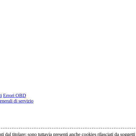
i
Errori OBD
nerali di servizio
ti dal titolare; sono tuttavia presenti anche cookies rilasciati da soggett