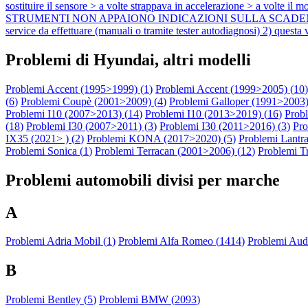
sostituire il sensore > a volte strappava in accelerazione > a volte il 
STRUMENTI NON APPAIONO INDICAZIONI SULLA SCADENZA DEL SERVICE
service da effettuare (manuali o tramite tester autodiagnosi) 2) ques
Problemi di Hyundai, altri modelli
Problemi Accent (1995>1999) (
1
)
Problemi Accent (1999>2005) (
10
)
(
6
)
Problemi Coupè (2001>2009) (
4
)
Problemi Galloper (1991>2003)
Problemi I10 (2007>2013) (
14
)
Problemi I10 (2013>2019) (
16
)
Probl
(
18
)
Problemi I30 (2007>2011) (
3
)
Problemi I30 (2011>2016) (
3
)
Pro
IX35 (2021> ) (
2
)
Problemi KONA (2017>2020) (
5
)
Problemi Lantra
Problemi Sonica (
1
)
Problemi Terracan (2001>2006) (
12
)
Problemi Tr
Problemi automobili divisi per marche
A
Problemi Adria Mobil (
1
)
Problemi Alfa Romeo (
1414
)
Problemi Audi
B
Problemi Bentley (
5
)
Problemi BMW (
2093
)