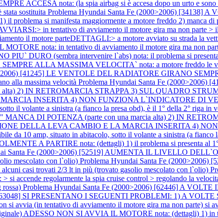
CESA nota: (la spia airbag si è accesa dopo un urto e sono intervenu
 stata sostituita
Problema Hyundai Santa Fe (2000>2006) [3413
problema si manifesta maggiormente a motore freddo 2) manca di po
:> in tentativo di avviamento il motore gira ma non parte > il pro
avviamento il motore parteDETTAGLI:> a motore avviato su strada la ve
MOTORE nota: in tentativo di avviamento il motore gira ma non par
O (sembra intervenire l`abs) nota: il problema si presenta a 
 ALLA MASSIMA VELOCITA` nota: a motore freddo le ventole non
000>2006) [41245] LE VENTOLE DEL RADIATORE GIRANO SEMPRE 
nano alla massima velocità
Problema Hyundai Santa Fe (2000>2006
cia alta) 2) IN RETROMARCIA STRAPPA 3) SUL QUADRO STR
ARCIA INSERITA 4) NON FUNZIONA L`INDICATORE DI VE
otto il volante a sinistra (a fianco la presa obd), è il 1° della 2° riga in 
MANCA DI POTENZA (parte con una marcia alta) 2) IN R
ZIONE DELLA LEVA CAMBIO E LA MARCIA INSERITA 4) NO
a 10 amp, situato in abitacolo, sotto il volante a sinistra (a fianco la 
 PARTIRE nota: (dettagli) 1) il problema si presenta al 1° avvia
i Santa Fe (2000>2006) [52519] AUMENTA IL LIVELLO DELL`OLIO not
asolio mescolato con l`olio)
Problema Hyundai Santa Fe (2000>2006) 
alcuni casi trovati 2/3 lt in più (trovato gasolio mescolato con l`olio)
Pr
i accende regolarmente la spia cruise control > regolando la velocita' t
g rossa)
Problema Hyundai Santa Fe (2000>2006) [62446] A VO
006) [63048] SI PRESENTANO I SEGUENTI PROBLEMI: 1) A VO
i avvia (in tentativo di avviamento il motore gira ma non parte) si a
le) ADESSO NON SI AVVIA IL MOTORE nota: (dettagli) 1) in tentati