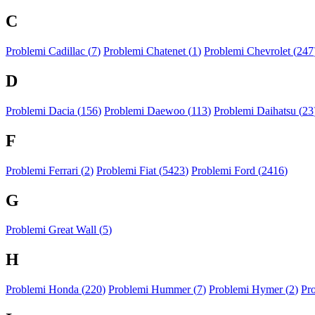
C
Problemi Cadillac (
7
)
Problemi Chatenet (
1
)
Problemi Chevrolet (
247
D
Problemi Dacia (
156
)
Problemi Daewoo (
113
)
Problemi Daihatsu (
23
F
Problemi Ferrari (
2
)
Problemi Fiat (
5423
)
Problemi Ford (
2416
)
G
Problemi Great Wall (
5
)
H
Problemi Honda (
220
)
Problemi Hummer (
7
)
Problemi Hymer (
2
)
Pr