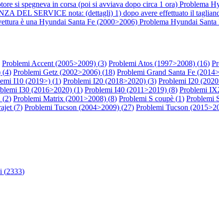
motore si spegneva in corsa (poi si avviava dopo circa 1 ora)
Problema H
 nota: (dettagli) 1) dopo avere effettuato il tagliando al vei
ta vettura è una Hyundai Santa Fe (2000>2006)
Problema Hyundai Santa
Problemi Accent (2005>2009) (
3
)
Problemi Atos (1997>2008) (
16
)
Pr
 (
4
)
Problemi Getz (2002>2006) (
18
)
Problemi Grand Santa Fe (2014>
emi I10 (2019>) (
1
)
Problemi I20 (2018>2020) (
3
)
Problemi I20 (2020
blemi I30 (2016>2020) (
1
)
Problemi I40 (2011>2019) (
8
)
Problemi IX
 (
2
)
Problemi Matrix (2001>2008) (
8
)
Problemi S coupè (
1
)
Problemi 
ajet (
7
)
Problemi Tucson (2004>2009) (
27
)
Problemi Tucson (2015>20
 (
2333
)