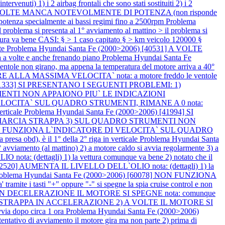
ti) 1) i 2 airbag frontali che sono stati sostituiti 2) i 2
8] A VOLTE MANCA NOTEVOLMENTE DI POTENZA (non risponde
tenza specialmente ai bassi regimi fino a 2500rpm
Problema
blema si presenta al 1° avviamento al mattino > il problema si
ttura va bene CASI: § > 1 caso capitato § > km veicolo 120000 §
te
Problema Hyundai Santa Fe (2000>2006) [40531] A VOLTE
volte e anche frenando piano
Problema Hyundai Santa Fe
 girano, ma appena la temperatura del motore arriva a 40°
ALLA MASSIMA VELOCITA` nota: a motore freddo le ventole
) [41333] SI PRESENTANO I SEGUENTI PROBLEMI: 1)
UMENTI NON APPAIONO PIU` LE INDICAZIONI
LOCITA` SUL QUADRO STRUMENTI, RIMANE A 0 nota:
verticale
Problema Hyundai Santa Fe (2000>2006) [41994] SI
ETROMARCIA STRAPPA 3) SUL QUADRO STRUMENTI NON
N FUNZIONA L`INDICATORE DI VELOCITA` SUL QUADRO
presa obd), è il 1° della 2° riga in verticale
Problema Hyundai Santa
mento (al mattino) 2) a motore caldo si avvia regolarmente 3) a
a: (dettagli) 1) la vettura comunque va bene 2) notato che il
[52520] AUMENTA IL LIVELLO DELL`OLIO nota: (dettagli) 1) la
oblema Hyundai Santa Fe (2000>2006) [60078] NON FUNZIONA
ramite i tasti "+" oppure "-" si spegne la spia cruise control e non
LTE IN DECELERAZIONE IL MOTORE SI SPEGNE nota: comunque
LTE STRAPPA IN ACCELERAZIONE 2) A VOLTE IL MOTORE SI
vvia dopo circa 1 ora
Problema Hyundai Santa Fe (2000>2006)
vo di avviamento il motore gira ma non parte 2) prima di