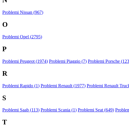
N
Problemi Nissan (
967
)
O
Problemi Opel (
2795
)
P
Problemi Peugeot (
1974
)
Problemi Piaggio (
7
)
Problemi Porsche (
12
R
Problemi Rapido (
1
)
Problemi Renault (
1977
)
Problemi Renault Truck
S
Problemi Saab (
113
)
Problemi Scania (
1
)
Problemi Seat (
649
)
Proble
T