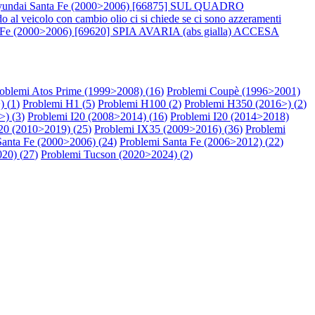
yundai Santa Fe (2000>2006) [66875] SUL QUADRO
colo con cambio olio ci si chiede se ci sono azzeramenti
 Fe (2000>2006) [69620] SPIA AVARIA (abs gialla) ACCESA
oblemi Atos Prime (1999>2008) (
16
)
Problemi Coupè (1996>2001)
) (
1
)
Problemi H1 (
5
)
Problemi H100 (
2
)
Problemi H350 (2016>) (
2
)
>) (
3
)
Problemi I20 (2008>2014) (
16
)
Problemi I20 (2014>2018)
20 (2010>2019) (
25
)
Problemi IX35 (2009>2016) (
36
)
Problemi
Santa Fe (2000>2006) (
24
)
Problemi Santa Fe (2006>2012) (
22
)
20) (
27
)
Problemi Tucson (2020>2024) (
2
)