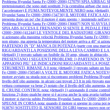
Problema Hyundai Santa Fe (2000>2006) [27079] SPIA AIRBAG SEMPRE AC
pretensionatori che sono stati sostituiti 3) la centralina airbag che non è
l`acceleratore) E FUMA NOTEVOLMENTE NERO nota: (dettagli) 1) il 
Hyundai Santa Fe (2000>2006) [34730] IL MOTORE FATICA AD AVVIARSI
presenta dopo un po' che il motore è stato spento > insistendo nell'
Problema Hyundai Santa Fe (2000>2006) [36607] NON SI AVVIA IL 
SPIA ABS ACCESA E FRENANDO SI SENTE IL PEDALE FRENO PIU` DUR
(2000>2006) [41244] LE VENTOLE DEL RADIATORE GIRANO SEMPRE
si azionano alla massima velocità
Problema Hyundai Santa Fe (2
non girano, ma appena la temperatura del motore arriva a 40° si azio
PARTENDO IN "D" MANCA DI POTENZA (parte con una mar
RIGUARDANTI LA POSIZIONE DELLA LEVA CAMBIO E LA M
(dettagli) 1) trovato saltato un fusibile da 10 amp, situato in abitacolo, s
PRESENTANO I SEGUENTI PROBLEMI: 1) PARTENDO IN "D" 
APPAIONO PIU` LE INDICAZIONI RIGUARDANTI LA POSI
STRUMENTI, RIMANE A 0 nota: (dettagli) 1) trovato saltato un fusibile d
Fe (2000>2006) [50546] A VOLTE IL MOTORE FATICA NOTEVOLMENTE A
motore avviato su strada non si riscontrano problemi
Problema Hyunda
livello dell`olio aumenta, in alcuni casi trovati 2/3 lt in più (trovato g
vettura comunque va bene 2) notato che il livello dell`olio aumenta, in 
IL CRUISE CONTROL nota: (dettagli) 1) azionando il cruise control: > s
funziona 2) dopo qualche mese si è accesa anche la spia avaria (airba
il motore si riavvia subito
Problema Hyundai Santa Fe (2000>2
SPEGNE IN CORSA nota: quando il motore si spegne in corsa poi non s
[63876] SOSTITUITO IL SENSORE DI GIRI (messo nuovo non origina