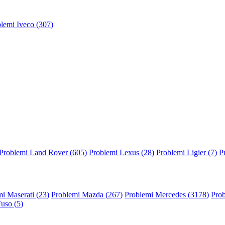
lemi Iveco (
307
)
Problemi Land Rover (
605
)
Problemi Lexus (
28
)
Problemi Ligier (
7
)
P
i Maserati (
23
)
Problemi Mazda (
267
)
Problemi Mercedes (
3178
)
Prob
Fuso (
5
)