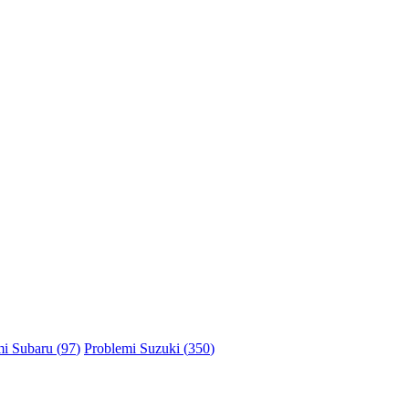
i Subaru (
97
)
Problemi Suzuki (
350
)