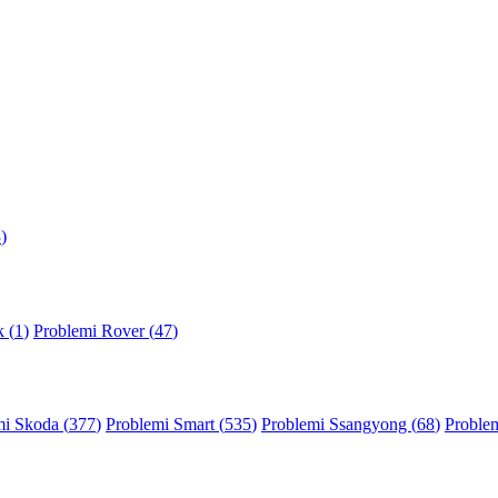
3
)
 (
1
)
Problemi Rover (
47
)
mi Skoda (
377
)
Problemi Smart (
535
)
Problemi Ssangyong (
68
)
Problem