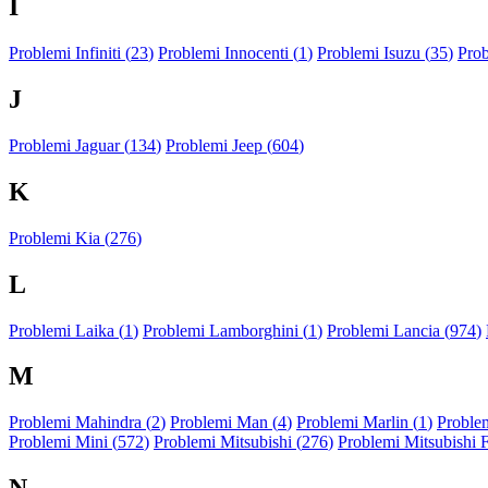
I
Problemi Infiniti (
23
)
Problemi Innocenti (
1
)
Problemi Isuzu (
35
)
Prob
J
Problemi Jaguar (
134
)
Problemi Jeep (
604
)
K
Problemi Kia (
276
)
L
Problemi Laika (
1
)
Problemi Lamborghini (
1
)
Problemi Lancia (
974
)
M
Problemi Mahindra (
2
)
Problemi Man (
4
)
Problemi Marlin (
1
)
Problem
Problemi Mini (
572
)
Problemi Mitsubishi (
276
)
Problemi Mitsubishi 