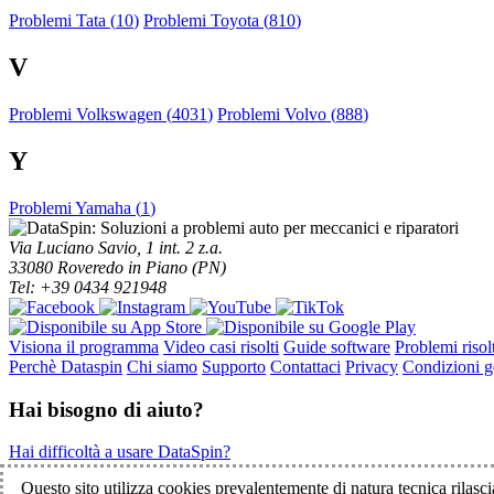
Problemi Tata (
10
)
Problemi Toyota (
810
)
V
Problemi Volkswagen (
4031
)
Problemi Volvo (
888
)
Y
Problemi Yamaha (
1
)
Via Luciano Savio, 1 int. 2 z.a.
33080 Roveredo in Piano (PN)
Tel: +39 0434 921948
Visiona il programma
Video casi risolti
Guide software
Problemi risolt
Perchè Dataspin
Chi siamo
Supporto
Contattaci
Privacy
Condizioni ge
Hai bisogno di aiuto?
Hai difficoltà a usare DataSpin?
Clicca per la teleassistenza!
Questo sito utilizza cookies prevalentemente di natura tecnica rilascia