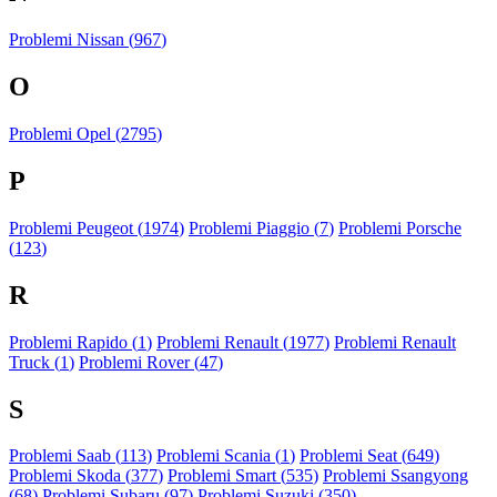
Problemi Nissan (
967
)
O
Problemi Opel (
2795
)
P
Problemi Peugeot (
1974
)
Problemi Piaggio (
7
)
Problemi Porsche
(
123
)
R
Problemi Rapido (
1
)
Problemi Renault (
1977
)
Problemi Renault
Truck (
1
)
Problemi Rover (
47
)
S
Problemi Saab (
113
)
Problemi Scania (
1
)
Problemi Seat (
649
)
Problemi Skoda (
377
)
Problemi Smart (
535
)
Problemi Ssangyong
(
68
)
Problemi Subaru (
97
)
Problemi Suzuki (
350
)