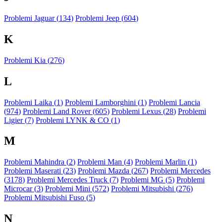
Problemi Jaguar (
134
)
Problemi Jeep (
604
)
K
Problemi Kia (
276
)
L
Problemi Laika (
1
)
Problemi Lamborghini (
1
)
Problemi Lancia
(
974
)
Problemi Land Rover (
605
)
Problemi Lexus (
28
)
Problemi
Ligier (
7
)
Problemi LYNK & CO (
1
)
M
Problemi Mahindra (
2
)
Problemi Man (
4
)
Problemi Marlin (
1
)
Problemi Maserati (
23
)
Problemi Mazda (
267
)
Problemi Mercedes
(
3178
)
Problemi Mercedes Truck (
7
)
Problemi MG (
5
)
Problemi
Microcar (
3
)
Problemi Mini (
572
)
Problemi Mitsubishi (
276
)
Problemi Mitsubishi Fuso (
5
)
N