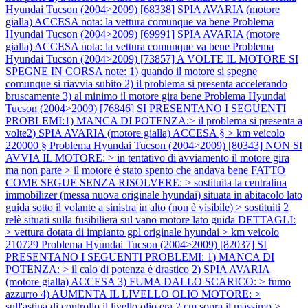
Hyundai Tucson (2004>2009) [68338] SPIA AVARIA (motore
gialla) ACCESA nota: la vettura comunque va bene
Problema
Hyundai Tucson (2004>2009) [69991] SPIA AVARIA (motore
gialla) ACCESA nota: la vettura comunque va bene
Problema
Hyundai Tucson (2004>2009) [73857] A VOLTE IL MOTORE SI
SPEGNE IN CORSA note: 1) quando il motore si spegne
comunque si riavvia subito 2) il problema si presenta accelerando
bruscamente 3) al minimo il motore gira bene
Problema Hyundai
Tucson (2004>2009) [76846] SI PRESENTANO I SEGUENTI
PROBLEMI:1) MANCA DI POTENZA:> il problema si presenta a
volte2) SPIA AVARIA (motore gialla) ACCESA § > km veicolo
220000 §
Problema Hyundai Tucson (2004>2009) [80343] NON SI
AVVIA IL MOTORE: > in tentativo di avviamento il motore gira
ma non parte > il motore è stato spento che andava bene FATTO
COME SEGUE SENZA RISOLVERE: > sostituita la centralina
immobilizer (messa nuova originale hyundai) situata in abitacolo lato
guida sotto il volante a sinistra in alto (non è visibile) > sostituiti 2
relè situati sulla fusibiliera sul vano motore lato guida DETTAGLI:
> vettura dotata di impianto gpl originale hyundai > km veicolo
210729
Problema Hyundai Tucson (2004>2009) [82037] SI
PRESENTANO I SEGUENTI PROBLEMI: 1) MANCA DI
POTENZA: > il calo di potenza è drastico 2) SPIA AVARIA
(motore gialla) ACCESA 3) FUMA DALLO SCARICO: > fumo
azzurro 4) AUMENTA IL LIVELLO OLIO MOTORE: >
sull'astina di controllo il livello olio era 2 cm sopra il massimo >