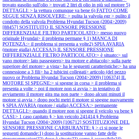
trovato gasolio sull'olio > trovati 2 litri di olio in più sul motore 5)
DETTAGLI: > la vettura comunque va bene 6) FATTO COME
SEGUE SENZA RISOLVERE: > pulita la valvola egr > pulito il
condotto della valvola
Problema Hyundai Tucson (2004>2009)
[88457] SOSTITUITO IL SENSORE PRESSIONE
DIFFERENZIALE FILTRO PARTICOLATO:> messo nuovo
originale Hyundai> il problema permane § 1) MANCA DI
POTENZA:> il problema si presenta a volte2) SPIA AVARIA
(motore gialla) ACCESA3) IL SENSORE PRESSIONE
DIFFERENZIALE FILTRO PARTICOLATO:> è situato:> sul
vano motore> lato passeggero> tra motore e abitacolo> sulla parte
superiore del motore> a vista> ha le seguenti caratteristiche:> ha una
connessione a 3 fili> ha 2 tubicini collegati> articolo (del pezzo
nuovo or
Problema Hyundai Tucson (2004>2009) [106374] IL
MOTORE SI SPEGNE:> si spegne in corsa > il problema si
presenta a volte > poi il motore non si avvia > in tentativo di
avviamento il motore gira ma non parte > dopo alcuni minuti il
motore si avvia > dopo pochi metri il motore si spegne nuovamente
§ SPIA AVARIA (motore / gialla) ACCESA:> permanente
DETTAGLI:> quando il motore non si spegne il veicolo va bene §
CASI:> 1 caso capitato § > km veicolo 241414 §
Problema
Hyundai Tucson (2004>2009) [106712] SOSTITUZIONE DEL
SENSORE PRESSIONE CARBURANTE: § > ci si pone le
seguenti domande:1) dopo la sostituzione vanno fatte delle
riprogrammazioni?2) dove è situato?3) come è accessibile?4)