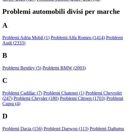
Problemi automobili divisi per marche
A
Problemi Adria Mobil (
1
)
Problemi Alfa Romeo (
1414
)
Problemi
Audi (
2333
)
B
Problemi Bentley (
5
)
Problemi BMW (
2093
)
C
Problemi Cadillac (
7
)
Problemi Chatenet (
1
)
Problemi Chevrolet
(
247
)
Problemi Chrysler (
180
)
Problemi Citroen (
1703
)
Problemi
Cupra (
4
)
D
Problemi Dacia (
156
)
Problemi Daewoo (
113
)
Problemi Daihatsu