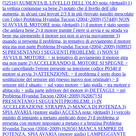
[52516] AUMENTA IL LIVELLO DELL`OLIO nota: (dettagli) 1)
la vettura comunque va bene 2) notato che il livello dell`olio
aumenta, in alcuni casi trovati 2/3 lt in più (trovato gasolio mescolato
con l`olio)
Problema Hyundai Tucson (2004>2009) [57449] NON
SI AVVIA IL MOTORE nota: (dettagli) 1) il motore è stato spento
che andava bene 2) il motore tramite l`etere si avvia e su strada va
bene ma spegnendo il motore poi non si avvia nuovamente 3)
quando si presenta il problema, in tentativo di avviamento il motore
gira ma non parte
Problema Hyundai Tucson (2004>2009) [60892]
SI PRESENTANO I SEGUENTI PROBLEMI: 1) NON SI
AVVIA IL MOTORE: > in tentativo di avviamento il motore gira
ma non parte 2) ACCELERANDO IL MOTORE SI SPEGNE >
solo cancellando l'errore presente su iniezione codice P0340 il
motore si avvia 3) ATTENZIONE: > il problema è sorto dopo la
sostituzione del sensore giri (messo nuovo non originale) > il
sensore giri è situato: > sul vano motore > lato guida > tra motore e
abitacolo > sulla parte inferiore del motore 4) DETTAGLI: > pri
Problema Hyundai Tucson (2004>2009) [62067] SI
PRESENTANO I SEGUENTI PROBLEMI: 1) IN
ACCELERAZIONE STRAPPA 2) MANCA DI POTENZA 3)
SPIA AVARIA (motore gialla) ACCESA nota: (dettagli) 1) veicolo
munito di impianto a metano applicato dopo 2) il problema si
presenta con motore impostato a metano e a benzina
Problema
Hyundai Tucson (2004>2009) [62656] MANCA SEMPRE DI
POTENZA, SPIA AVARIA (motore gialla) LAMPEGGIANTE