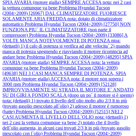
SPIA AVARIA (motore gialla) SEMPRE ACCESA nota: nei 2 casi
la vettura comunque va bene
Problema Hyundai Tucson
(2004>2009) [26967] DAL CLIMATIZZATORE FUORIESCE
SOLAMENTE ARIA FREDDA nota: dotato di climatizzatore
automatico
Problema Hyundai Tucson (2004>2009) [27750] NON
FUNZIONA PIU` IL CLIMATIZZATORE (non parte il
compressore)
Problema Hyundai Tucson (2004>2009) [33086] A
VOLTE MANCA NOTEVOLMENTE DI POTENZA ntoa:
(dettagli) 1) il calo di potenza si verifica ad alte velocita` 2) quando
manca di potenza spegnendo e riavviando il motore ricomincia ad
andare bene
Problema Hyundai Tucson (2004>2009) [48295] SPIA
AVARIA (motore gialla) SEMPRE ACCESA nota: la vettura
comunque va bene
Problema Hyundai Tucson (2004>2009)
[49638] NEI 3 CASI MANCA SEMPRE DI POTENZA, SPIA
AVARIA (motore gialla) ACCESA nota: il motore non supera i
3000 rpm
Problema Hyundai Tucson (2004>2009) [52128]
IMPROVVISAMENTE SU STRADA IL MOTORE E` ANDATO
SU DI GIRI A FONDO SCALA (dopo un po` il motore si è spento)
nota: (dettagli) 1) trovato il livello dell`olio molto alto 2/3 lt in più
(trovato gasolio mescolato all`olio) 2) adesso il motore è rumoroso
(batte)
Problema Hyundai Tucson (2004>2009) [52515] NEI 2
CASI AUMENTA IL LIVELLO DELL`OLIO nota: (dettagli) 1)
nei 2 casi la vettura comunque va bene 2) notato che il livello
dell`olio aumenta, in alcuni casi trovati 2/3 lt in più (trovato gasolio
mescolato con l`olio)
Problema Hyundai Tucson (2004>2009)