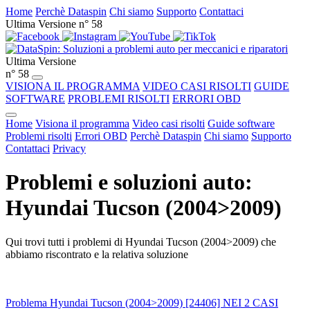
Home
Perchè Dataspin
Chi siamo
Supporto
Contattaci
Ultima Versione n° 58
Ultima Versione
n° 58
VISIONA IL PROGRAMMA
VIDEO CASI RISOLTI
GUIDE
SOFTWARE
PROBLEMI RISOLTI
ERRORI OBD
Home
Visiona il programma
Video casi risolti
Guide software
Problemi risolti
Errori OBD
Perchè Dataspin
Chi siamo
Supporto
Contattaci
Privacy
Problemi e soluzioni auto:
Hyundai Tucson (2004>2009)
Qui trovi tutti i problemi di Hyundai Tucson (2004>2009) che
abbiamo riscontrato e la relativa soluzione
Problema Hyundai Tucson (2004>2009) [24406] NEI 2 CASI