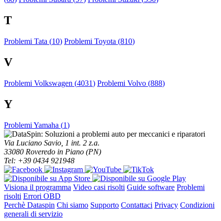
T
Problemi Tata (
10
)
Problemi Toyota (
810
)
V
Problemi Volkswagen (
4031
)
Problemi Volvo (
888
)
Y
Problemi Yamaha (
1
)
Via Luciano Savio, 1 int. 2 z.a.
33080 Roveredo in Piano (PN)
Tel: +39 0434 921948
Visiona il programma
Video casi risolti
Guide software
Problemi
risolti
Errori OBD
Perchè Dataspin
Chi siamo
Supporto
Contattaci
Privacy
Condizioni
generali di servizio