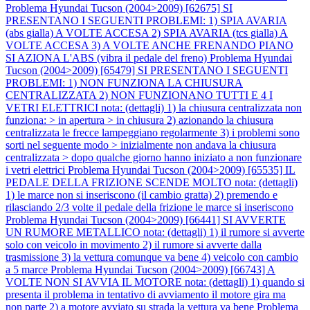
Problema Hyundai Tucson (2004>2009) [62675] SI
PRESENTANO I SEGUENTI PROBLEMI: 1) SPIA AVARIA
(abs gialla) A VOLTE ACCESA 2) SPIA AVARIA (tcs gialla) A
VOLTE ACCESA 3) A VOLTE ANCHE FRENANDO PIANO
SI AZIONA L'ABS (vibra il pedale del freno)
Problema Hyundai
Tucson (2004>2009) [65479] SI PRESENTANO I SEGUENTI
PROBLEMI: 1) NON FUNZIONA LA CHIUSURA
CENTRALIZZATA 2) NON FUNZIONANO TUTTI E 4 I
VETRI ELETTRICI nota: (dettagli) 1) la chiusura centralizzata non
funziona: > in apertura > in chiusura 2) azionando la chiusura
centralizzata le frecce lampeggiano regolarmente 3) i problemi sono
sorti nel seguente modo > inizialmente non andava la chiusura
centralizzata > dopo qualche giorno hanno iniziato a non funzionare
i vetri elettrici
Problema Hyundai Tucson (2004>2009) [65535] IL
PEDALE DELLA FRIZIONE SCENDE MOLTO nota: (dettagli)
1) le marce non si inseriscono (il cambio gratta) 2) premendo e
rilasciando 2/3 volte il pedale della frizione le marce si inseriscono
Problema Hyundai Tucson (2004>2009) [66441] SI AVVERTE
UN RUMORE METALLICO nota: (dettagli) 1) il rumore si avverte
solo con veicolo in movimento 2) il rumore si avverte dalla
trasmissione 3) la vettura comunque va bene 4) veicolo con cambio
a 5 marce
Problema Hyundai Tucson (2004>2009) [66743] A
VOLTE NON SI AVVIA IL MOTORE nota: (dettagli) 1) quando si
presenta il problema in tentativo di avviamento il motore gira ma
non parte 2) a motore avviato su strada la vettura va bene
Problema