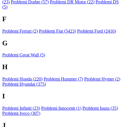
(
23
)
Problemi Dodge (
57
)
Problemi DR Motor (
22
)
Problemi DS
(
5
)
F
Problemi Ferrari (
2
)
Problemi Fiat (
5423
)
Problemi Ford (
2416
)
G
Problemi Great Wall (
5
)
H
Problemi Honda (
220
)
Problemi Hummer (
7
)
Problemi Hymer (
2
)
Problemi Hyundai (
375
)
I
Problemi Infiniti (
23
)
Problemi Innocenti (
1
)
Problemi Isuzu (
35
)
Problemi Iveco (
307
)
J