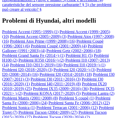
caratteristiche del sensore pressione carburante? § 5) che problemi
può creare al veicolo? §
Problemi di Hyundai, altri modelli
Problemi Accent (1995>1999) (
1
)
Problemi Accent (1999>2005)
(
10
)
Problemi Accent (2005>2009) (
3
)
Problemi Atos (1997>2008)
(
16
)
Problemi Atos Prime (1999>2008) (
16
)
Problemi Coupè
(1996>2001) (
6
)
Problemi Coupè (2001>2009) (
4
)
Problemi
Galloper (1991>2003) (
4
)
Problemi Getz (2002>2006) (
18
)
Problemi Grand Santa Fe (2014>) (
1
)
Problemi H1 (
5
)
Problemi
H100 (
2
)
Problemi H350 (2016>) (
2
)
Problemi I10 (2007>2013)
(
14
)
Problemi I10 (2013>2019) (
16
)
Problemi I10 (2019>) (
1
)
Problemi I20 (2018>2020) (
3
)
Problemi I20 (2020>) (
3
)
Problemi
I20 (2008>2014) (
16
)
Problemi I20 (2014>2018) (
18
)
Problemi I30
(2007>2011) (
3
)
Problemi I30 (2011>2016) (
3
)
Problemi I30
(2016>2020) (
1
)
Problemi I40 (2011>2019) (
8
)
Problemi IX20
(2010>2019) (
25
)
Problemi IX35 (2009>2016) (
36
)
Problemi IX35
(2021> ) (
2
)
Problemi KONA (2017>2020) (
5
)
Problemi Lantra (
2
)
Problemi Matrix (2001>2008) (
8
)
Problemi S coupè (
1
)
Problemi
Santa Fe (2000>2006) (
24
)
Problemi Santa Fe (2006>2012) (
22
)
Problemi Sonica (
1
)
Problemi Terracan (2001>2006) (
12
)
Problemi
Trajet (
7
)
Problemi Tucson (2004>2009) (
27
)
Problemi Tucson
(2015>2020) (
27
)
Problemi Tucson (2020>2024) (
2
)