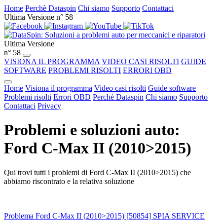
Home
Perchè Dataspin
Chi siamo
Supporto
Contattaci
Ultima Versione n° 58
Ultima Versione
n° 58
VISIONA IL PROGRAMMA
VIDEO CASI RISOLTI
GUIDE
SOFTWARE
PROBLEMI RISOLTI
ERRORI OBD
Home
Visiona il programma
Video casi risolti
Guide software
Problemi risolti
Errori OBD
Perchè Dataspin
Chi siamo
Supporto
Contattaci
Privacy
Problemi e soluzioni auto:
Ford C-Max II (2010>2015)
Qui trovi tutti i problemi di Ford C-Max II (2010>2015) che
abbiamo riscontrato e la relativa soluzione
Problema Ford C-Max II (2010>2015) [50854] SPIA SERVICE