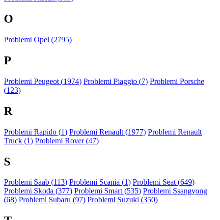
O
Problemi Opel (
2795
)
P
Problemi Peugeot (
1974
)
Problemi Piaggio (
7
)
Problemi Porsche
(
123
)
R
Problemi Rapido (
1
)
Problemi Renault (
1977
)
Problemi Renault
Truck (
1
)
Problemi Rover (
47
)
S
Problemi Saab (
113
)
Problemi Scania (
1
)
Problemi Seat (
649
)
Problemi Skoda (
377
)
Problemi Smart (
535
)
Problemi Ssangyong
(
68
)
Problemi Subaru (
97
)
Problemi Suzuki (
350
)