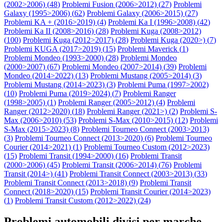
(2002>2006) (
48
)
Problemi Fusion (2006>2012) (
27
)
Problemi
Galaxy (1995>2006) (
62
)
Problemi Galaxy (2006>2015) (
27
)
Problemi KA + (2016>2019) (
4
)
Problemi Ka I (1996>2008) (
42
)
Problemi Ka II (2008>2016) (
28
)
Problemi Kuga (2008>2012)
(
100
)
Problemi Kuga (2012>2017) (
28
)
Problemi Kuga (2020>) (
7
)
Problemi KUGA (2017>2019) (
15
)
Problemi Maverick (
1
)
Problemi Mondeo (1993>2000) (
28
)
Problemi Mondeo
(2000>2007) (
67
)
Problemi Mondeo (2007>2014) (
39
)
Problemi
Mondeo (2014>2022) (
13
)
Problemi Mustang (2005>2014) (
3
)
Problemi Mustang (2014>2023) (
3
)
Problemi Puma (1997>2002)
(
10
)
Problemi Puma (2019>2024) (
7
)
Problemi Ranger
(1998>2005) (
1
)
Problemi Ranger (2005>2012) (
4
)
Problemi
Ranger (2012>2020) (
18
)
Problemi Ranger (2021>) (
2
)
Problemi S-
Max (2006>2010) (
53
)
Problemi S-Max (2010>2015) (
12
)
Problemi
S-Max (2015>2023) (
8
)
Problemi Tourneo Connect (2003>2013)
(
3
)
Problemi Tourneo Connect (2013>2020) (
6
)
Problemi Tourneo
Courier (2014>2021) (
1
)
Problemi Tourneo Custom (2012>2023)
(
15
)
Problemi Transit (1994>2000) (
16
)
Problemi Transit
(2000>2006) (
45
)
Problemi Transit (2006>2014) (
76
)
Problemi
Transit (2014>) (
41
)
Problemi Transit Connect (2003>2013) (
33
)
Problemi Transit Connect (2013>2018) (
9
)
Problemi Transit
Connect (2018>2020) (
15
)
Problemi Transit Courier (2014>2023)
(
1
)
Problemi Transit Custom (2012>2022) (
24
)
Problemi automobili divisi per marche