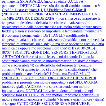
permanente SPIA AVARIA (motore / gialla) ACCESA:>
permanente DETTAGLI:> veicolo dotato di cambio automatico §
CASI:> 1 caso capitato § § § §
Problema Ford C-Max II
(2010>2015) [96997] NON SI RIESCE AD IMPOSTARE LA
TEMPERATURA DESIDERATA:> non si riesce ad impostare la
temperatura desiderata dell'aria bocchette climatizzatore /
riscaldamento > dalle bocchette esce aria molto calda oppure molto
fredda § > non si riescono ad impostare le temperature intermedie >
il problema è permanente § DETTAGLI:> modificando la
temperatura aria bocchette climatizzatore / riscaldamento > si vede la
temperatura impostata sul display > ma dalle bocchette esce solo aria
molto calda oppure mo
Problema Ford C-Max II (2010>2015)
[97074] SOSTITUZIONE DEL SENSORE TEMPERATURA
ABITACOLO: § > ci si pone le seguenti domande:1) dopo la
sostituzione vanno fatte delle riprogrammazioni?2) dove è situato?3)
come è accessibile?4) caratteristiche del sensore temperatura
abitacolo? § 5) quanto tempo ci vuole per la sostituzione?6) che
problemi può creare al veicolo? §
Problema Ford C-Max II
(2010>2015) [97382] IL MOTORE GIRA A 3 CILINDRI:> il
problema si presenta con motore impostato a gpl SPIA AVARIA
(motore / gialla) ACCESA:> la spia si accende con motore
impostato a gpl DETTAGLI:> veicolo dotato di impianto gpl
originale ford DETTAGLI:> con motore impostato a benzina > il
motore gira regolarmente a 4 cilindri > la spia avaria (motore / gialla)
si spegne FATTO COME SEGUE SENZA RISOLVERE:>