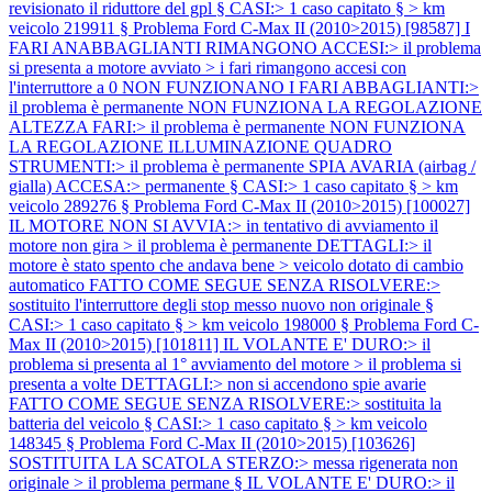
revisionato il riduttore del gpl § CASI:> 1 caso capitato § > km
veicolo 219911 §
Problema Ford C-Max II (2010>2015) [98587] I
FARI ANABBAGLIANTI RIMANGONO ACCESI:> il problema
si presenta a motore avviato > i fari rimangono accesi con
l'interruttore a 0 NON FUNZIONANO I FARI ABBAGLIANTI:>
il problema è permanente NON FUNZIONA LA REGOLAZIONE
ALTEZZA FARI:> il problema è permanente NON FUNZIONA
LA REGOLAZIONE ILLUMINAZIONE QUADRO
STRUMENTI:> il problema è permanente SPIA AVARIA (airbag /
gialla) ACCESA:> permanente § CASI:> 1 caso capitato § > km
veicolo 289276 §
Problema Ford C-Max II (2010>2015) [100027]
IL MOTORE NON SI AVVIA:> in tentativo di avviamento il
motore non gira > il problema è permanente DETTAGLI:> il
motore è stato spento che andava bene > veicolo dotato di cambio
automatico FATTO COME SEGUE SENZA RISOLVERE:>
sostituito l'interruttore degli stop messo nuovo non originale §
CASI:> 1 caso capitato § > km veicolo 198000 §
Problema Ford C-
Max II (2010>2015) [101811] IL VOLANTE E' DURO:> il
problema si presenta al 1° avviamento del motore > il problema si
presenta a volte DETTAGLI:> non si accendono spie avarie
FATTO COME SEGUE SENZA RISOLVERE:> sostituita la
batteria del veicolo § CASI:> 1 caso capitato § > km veicolo
148345 §
Problema Ford C-Max II (2010>2015) [103626]
SOSTITUITA LA SCATOLA STERZO:> messa rigenerata non
originale > il problema permane § IL VOLANTE E' DURO:> il