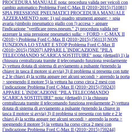
PROCEDURA MANUALE nota: procedura valida per veicoli con
cambio automatico
Problema Ford C-Max II (2010>2015) [51081]
SPIA PRESSIONE PNEUMATICI PROCEDURA MANUALE
AZZERAMENTO note: 1) sul quadro strumenti appare: > spia
avaria (simbolo pneumatico giallo con !) accesa > appare
l'indicazione "verificare press.pneum." 2) procedura valida per
azzerare la spia pressione pneumatici sulla: > FORD > C-MAX II
(2010>)
Problema Ford C-Max II (2010>2015) [56113] NON
FUNZIONA LO START E STOP
Problema Ford C-Max II
(2010>2015) [59207] APPARE L`INDICAZIONE "PILA
TELECOMANDO SCARICA SOSTITUIRE" nota: (dettagli) 1) la
chiusura centralizzata tramite il telecomando funziona regolarmente
2) vettura dotata di sistema di avviamento a pulsante (tenendo la
chiave in tasca il motore si avvia) 3) il problema si presenta con tutte
e 2 le chiavi 4) la scritta appare per alcuni secondi > aprendo la porta
> spegnendo il motore 5) la vettura ha corso circa 2 mesi con
l`indicazione
Problema Ford C-Max II (2010>2015) [59243]
APPARE L`INDICAZIONE "PILA TELECOMANDO
SCARICA SOSTITUIRE" nota: (dettagli) 1) la chiusura
centralizzata tramite il telecomando funziona regolarmente 2) vettura
dotata di sistema di avviamento a pulsante (tenendo la chiave in
tasca il motore si avvia) 3) il problema si presenta con tutte e 2 le
chiavi 4) la scritta appare per alcuni secondi > aprendo la porta >
spegnendo il motore 5) la vettura ha corso circa 2 mesi con
l`indicazione
Problema Ford C-Max II (2010>2015) [59244]