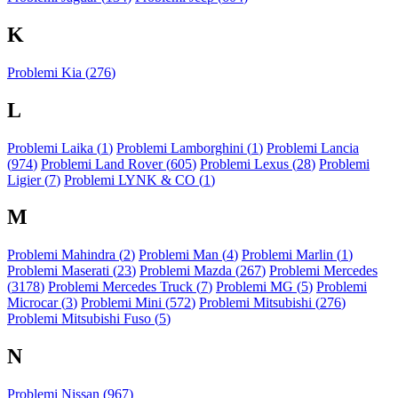
K
Problemi Kia (
276
)
L
Problemi Laika (
1
)
Problemi Lamborghini (
1
)
Problemi Lancia
(
974
)
Problemi Land Rover (
605
)
Problemi Lexus (
28
)
Problemi
Ligier (
7
)
Problemi LYNK & CO (
1
)
M
Problemi Mahindra (
2
)
Problemi Man (
4
)
Problemi Marlin (
1
)
Problemi Maserati (
23
)
Problemi Mazda (
267
)
Problemi Mercedes
(
3178
)
Problemi Mercedes Truck (
7
)
Problemi MG (
5
)
Problemi
Microcar (
3
)
Problemi Mini (
572
)
Problemi Mitsubishi (
276
)
Problemi Mitsubishi Fuso (
5
)
N
Problemi Nissan (
967
)