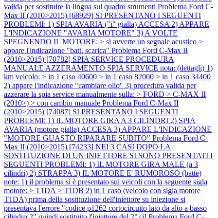
valida per sostituire la lingua sul quadro strumenti
Problema Ford C-
Max II (2010>2015) [68929] SI PRESENTANO I SEGUENTI
PROBLEMI: 1) SPIA AVARIA ("i" gialla) ACCESA 2) APPARE
L'INDICAZIONE "AVARIA MOTORE" 3) A VOLTE
SPEGNENDO IL MOTORE: > si avverte un segnale acustico >
appare l'indicazione "batt. scarica"
Problema Ford C-Max II
(2010>2015) [70782] SPIA SERVICE PROCEDURA
MANUALE AZZERAMENTO SPIA SERVICE nota: (dettagli) 1)
km veicolo: > in 1 caso 40600 > in 1 caso 82000 > in 1 caso 34400
2) appare l'indicazione "cambiare olio" 3) procedura valida per
azzerare la spia service manualmente sulla: > FORD > C-MAX II
(2010>) > con cambio manuale
Problema Ford C-Max II
(2010>2015) [74087] SI PRESENTANO I SEGUENTI
PROBLEMI: 1) IL MOTORE GIRA A 3 CILINDRI 2) SPIA
AVARIA (motore gialla) ACCESA 3) APPARE L'INDICAZIONE
"MOTORE GUASTO RIPARARE SUBITO"
Problema Ford C-
Max II (2010>2015) [74233] NEI 3 CASI DOPO LA
SOSTITUZIONE DI UN INIETTORE SI SONO PRESENTATI I
SEGUENTI PROBLEMI: 1) IL MOTORE GIRA MALE (a 3
cilindri) 2) STRAPPA 3) IL MOTORE E' RUMOROSO (batte)
note: 1) il problema si è presentato sui veicoli con la seguente sigla
motore: > T1DA > T1DB 2) in 1 caso (veicolo con sigla motore
T1DA) prima della sostituzione dell'iniettore su iniezione si
presentava l'errore "codice p1262 cortocircuito lato da alto a basso
cilindro 2" quindi sostituito l'iniettore del 2° cil
Problema Ford C-