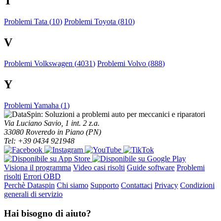
T
Problemi Tata (
10
)
Problemi Toyota (
810
)
V
Problemi Volkswagen (
4031
)
Problemi Volvo (
888
)
Y
Problemi Yamaha (
1
)
Via Luciano Savio, 1 int. 2 z.a.
33080 Roveredo in Piano (PN)
Tel: +39 0434 921948
Visiona il programma
Video casi risolti
Guide software
Problemi
risolti
Errori OBD
Perchè Dataspin
Chi siamo
Supporto
Contattaci
Privacy
Condizioni
generali di servizio
Hai bisogno di aiuto?