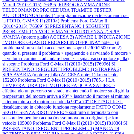
Max II (2010>2015) [76395] RIPROGRAMMAZIONE
TELECOMANDI: PROCEDURA TRAMITE TESTER
AUTODIAGNOSI note: 1) riprogrammazione dei telecomandi per
la FORD, C-MAX II (2010>)
Problema Ford C-Max II
(2010>2015) [76509] SI PRESENTANO I SEGUENTI
PROBLEMI: 1) A VOLTE MANCA DI POTENZA 2) SPIA
AVARIA (motore gialla) ACCESA 3) APPARE L'INDICAZIONE
"MOTORE GUASTO RECARSI IN OFFICINA" note: 1) il
problema si presenta in accelerazione sopra i 2300/2500 rpm 2)
quando si presenta il problema > spegnendo e riavviando il motore >
la vettura ricomincia ad andare bene > la spia avaria (motore gialla)
si spegne
Problema Ford C-Max II (2010>2015) [76996] SI
PRESENTANO I SEGUENTI PROBLEMI: 1) STRAPPA 2)
SPIA AVARIA (motore gialla) ACCESA note: 1) km veicolo
152200
Problema Ford C-Max II (2010>2015) [78514] LA
TEMPERATURA DEL MOTORE FATICA A SALIRE: >
effettuando un percorso su strada mantenendo il motore su di giri la
temperatura del motore arriva a 90° > lasciando il motore al minimo
la temperatura del motore scende da 90° a 70° DETTAGLI: > il
riscaldamento in abitacolo funziona regolarmente FATTO COME
SEGUE SENZA RISOLVERE: > sostituito il termostato con
sensore temperatura acqua (messo nuovo non originale) > km
veicolo 105000
Problema Ford C-Max II (2010>2015) [81036] SI
PRESENTANO I SEGUENTI PROBLEMI: 1) MANCA DI
POTENZA 2) SPIA AVARIA (motore gialla) ACCESA 3) SPIA