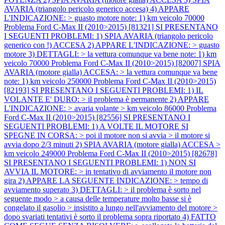
AVARIA (triangolo pericolo generico accesa) 4) APPARE
L'INDICAZIONE: > guasto motore note: 1) km veicolo 70000
Problema Ford C-Max II (2010>2015) [81321] SI PRESENTANO
I SEGUENTI PROBLEMI: 1) SPIA AVARIA (triangolo pericolo
generico con !) ACCESA 2) APPARE L'INDICAZIONE: > guasto
motore 3) DETTAGLI: > la vettura comunque va bene note: 1) km
veicolo 70000
Problema Ford C-Max II (2010>2015) [82007] SPIA
AVARIA (motore gialla) ACCESA: > la vettura comunque va bene
note: 1) km veicolo 250000
Problema Ford C-Max II (2010>2015)
[82193] SI PRESENTANO I SEGUENTI PROBLEMI: 1) IL
VOLANTE E' DURO: > il problema è permanente 2) APPARE
L'INDICAZIONE: > avaria volante > km veicolo 86000
Problema
Ford C-Max II (2010>2015) [82556] SI PRESENTANO I
SEGUENTI PROBLEMI: 1) A VOLTE IL MOTORE SI
SPEGNE IN CORSA: > poi il motore non si avvia > il motore si
avvia dopo 2/3 minuti 2) SPIA AVARIA (motore gialla) ACCESA >
km veicolo 249000
Problema Ford C-Max II (2010>2015) [82678]
SI PRESENTANO I SEGUENTI PROBLEMI: 1) NON SI
AVVIA IL MOTORE: > in tentativo di avviamento il motore non
gira 2) APPARE LA SEGUENTE INDICAZIONE: > tempo di
avviamento superato 3) DETTAGLI: > il problema è sorto nel
seguente modo > a causa delle temperature molto basse si è
congelato il gasolio > insistito a lungo nell'avviamento del motore >
dopo svariati tentativi è sorto il problema sopra riportato 4) FATTO