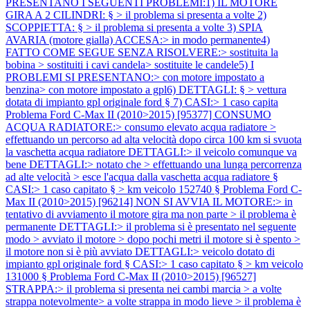
PRESENTANO I SEGUENTI PROBLEMI:1) IL MOTORE
GIRA A 2 CILINDRI: § > il problema si presenta a volte 2)
SCOPPIETTA: § > il problema si presenta a volte 3) SPIA
AVARIA (motore gialla) ACCESA:> in modo permanente4)
FATTO COME SEGUE SENZA RISOLVERE:> sostituita la
bobina > sostituiti i cavi candela> sostituite le candele5) I
PROBLEMI SI PRESENTANO:> con motore impostato a
benzina> con motore impostato a gpl6) DETTAGLI: § > vettura
dotata di impianto gpl originale ford § 7) CASI:> 1 caso capita
Problema Ford C-Max II (2010>2015) [95377] CONSUMO
ACQUA RADIATORE:> consumo elevato acqua radiatore >
effettuando un percorso ad alta velocità dopo circa 100 km si svuota
la vaschetta acqua radiatore DETTAGLI:> il veicolo comunque va
bene DETTAGLI:> notato che > effettuando una lunga percorrenza
ad alte velocità > esce l'acqua dalla vaschetta acqua radiatore §
CASI:> 1 caso capitato § > km veicolo 152740 §
Problema Ford C-
Max II (2010>2015) [96214] NON SI AVVIA IL MOTORE:> in
tentativo di avviamento il motore gira ma non parte > il problema è
permanente DETTAGLI:> il problema si è presentato nel seguente
modo > avviato il motore > dopo pochi metri il motore si è spento >
il motore non si è più avviato DETTAGLI:> veicolo dotato di
impianto gpl originale ford § CASI:> 1 caso capitato § > km veicolo
131000 §
Problema Ford C-Max II (2010>2015) [96527]
STRAPPA:> il problema si presenta nei cambi marcia > a volte
strappa notevolmente> a volte strappa in modo lieve > il problema è