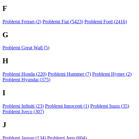
F
Problemi Ferrari (
2
)
Problemi Fiat (
5423
)
Problemi Ford (
2416
)
G
Problemi Great Wall (
5
)
H
Problemi Honda (
220
)
Problemi Hummer (
7
)
Problemi Hymer (
2
)
Problemi Hyundai (
375
)
I
Problemi Infiniti (
23
)
Problemi Innocenti (
1
)
Problemi Isuzu (
35
)
Problemi Iveco (
307
)
J
Problemi Jaguar (
134
)
Problemi Jeep (
604
)