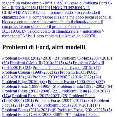
segnare un valore errato -40° § CASI:> 1 caso c
Problema Ford C-
Max II (2010>2015) [113791] NON FUNZIONA IL
CLIMATIZZATORE:> con motore freddo > accendendo il
climatizzatore > il compressore si aziona ma dopo pochi secondi si
blocca > con motore caldo > accendendo il climatizzatore > il
compressore non si aziona> il problema è permanente
DETTAGLI:> veicolo dotato di climatizzatore > automatico >
monozonaCASI:> 1 caso capitato § > km veicolo 229701
Problemi di Ford, altri modelli
Problemi B-Max (2012>2018) (
24
)
Problemi C-Max (2007>2010)
(
60
)
Problemi C-Max II (2010>2015) (
46
)
Problemi C-Max II
(2015>2019) (
24
)
Problemi Challenger Trigano (2015>) (
1
)
Problemi Cougar (1998>2002) (
2
)
Problemi ECOSPORT
(2013>2016) (
14
)
Problemi ECOSPORT (2016>2022) (
24
)
Problemi Edge (2016>) (
8
)
Problemi Escort (1990>2000) (
37
)
Problemi Fiesta (1989>1995) (
6
)
Problemi Fiesta (1995>2002) (
64
)
Problemi Fiesta (2002>2008) (
221
)
Problemi Fiesta (2008>2017)
(
174
)
Problemi Fiesta (2017>2023) (
25
)
Problemi Focus
(1998>2004) (
301
)
Problemi Focus (2004>2011) (
280
)
Problemi
Focus (2011>2014) (
45
)
Problemi Focus (2014>2018) (
14
)
Problemi Focus (2018>2021) (
8
)
Problemi Focus (2021>2025) (
5
)
Problemi Focus C-Max (2003>2007) (
91
)
Problemi Fusion