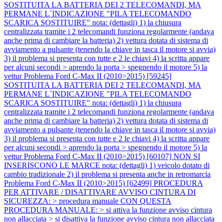
SOSTITUITA LA BATTERIA DEI 2 TELECOMANDI, MA
PERMANE L`INDICAZIONE "PILA TELECOMANDO
SCARICA SOSTITUIRE" nota: (dettagli) 1) la chiusura
centralizzata tramite i 2 telecomandi funziona regolarmente (andava
anche prima di cambiare la batteria) 2) vettura dotata di sistema di
avviamento a pulsante (tenendo la chiave in tasca il motore si avvia)
3) il problema si presenta con tutte e 2 le chiavi 4) la scritta appare
per alcuni secondi > aprendo la porta > spegnendo il motore 5) la
vettur
Problema Ford C-Max II (2010>2015) [59245]
SOSTITUITA LA BATTERIA DEI 2 TELECOMANDI, MA
PERMANE L`INDICAZIONE "PILA TELECOMANDO
SCARICA SOSTITUIRE" nota: (dettagli) 1) la chiusura
centralizzata tramite i 2 telecomandi funziona regolarmente (andava
anche prima di cambiare la batteria) 2) vettura dotata di sistema di
avviamento a pulsante (tenendo la chiave in tasca il motore si avvia)
3) il problema si presenta con tutte e 2 le chiavi 4) la scritta appare
per alcuni secondi > aprendo la porta > spegnendo il motore 5) la
vettur
Problema Ford C-Max II (2010>2015) [60107] NON SI
INSERISCONO LE MARCE nota: (dettagli) 1) veicolo dotato di
cambio tradizionale 2) il problema si presenta anche in retromarcia
Problema Ford C-Max II (2010>2015) [62499] PROCEDURA
PER ATTIVARE / DISATTIVARE AVVISO CINTURA DI
SICUREZZA: > procedura manuale CON QUESTA
PROCEDURA MANUALE: > si attiva la funzione avviso cintura
non allacciata > si disattiva la funzione avviso cintura non allacciata