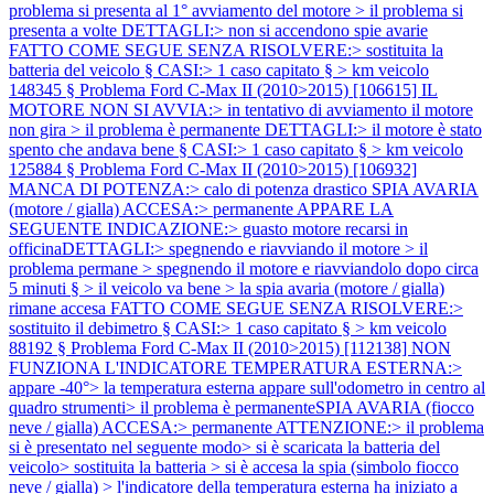
problema si presenta al 1° avviamento del motore > il problema si
presenta a volte DETTAGLI:> non si accendono spie avarie
FATTO COME SEGUE SENZA RISOLVERE:> sostituita la
batteria del veicolo § CASI:> 1 caso capitato § > km veicolo
148345 §
Problema Ford C-Max II (2010>2015) [106615] IL
MOTORE NON SI AVVIA:> in tentativo di avviamento il motore
non gira > il problema è permanente DETTAGLI:> il motore è stato
spento che andava bene § CASI:> 1 caso capitato § > km veicolo
125884 §
Problema Ford C-Max II (2010>2015) [106932]
MANCA DI POTENZA:> calo di potenza drastico SPIA AVARIA
(motore / gialla) ACCESA:> permanente APPARE LA
SEGUENTE INDICAZIONE:> guasto motore recarsi in
officinaDETTAGLI:> spegnendo e riavviando il motore > il
problema permane > spegnendo il motore e riavviandolo dopo circa
5 minuti § > il veicolo va bene > la spia avaria (motore / gialla)
rimane accesa FATTO COME SEGUE SENZA RISOLVERE:>
sostituito il debimetro § CASI:> 1 caso capitato § > km veicolo
88192 §
Problema Ford C-Max II (2010>2015) [112138] NON
FUNZIONA L'INDICATORE TEMPERATURA ESTERNA:>
appare -40°> la temperatura esterna appare sull'odometro in centro al
quadro strumenti> il problema è permanenteSPIA AVARIA (fiocco
neve / gialla) ACCESA:> permanente ATTENZIONE:> il problema
si è presentato nel seguente modo> si è scaricata la batteria del
veicolo> sostituita la batteria > si è accesa la spia (simbolo fiocco
neve / gialla) > l'indicatore della temperatura esterna ha iniziato a