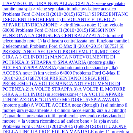
L'AVVISO CINTURA NON ALLACCIATA: > viene segnalato
tramite una spia > viene segnalato tramite avvisatore acustico
Problema Ford C-Max II (2010>2015) [62711] SI PRESENTANO
I SEGUENTI PROBLEMI: 1) IL VOLANTE E' DURO 2)
APPARE L'INDICAZIONE: > cfr difettoso note: 1) km veicolo
60000
Problema Ford C-Max II (2010>2015) [68360] NON
FUNZIONA LA CHIUSURA CENTRALIZZATA: > tramite il
telecomando note: 1) la chiusura centralizzata non funziona tramite i
2 telecomandi
Problema Ford C-Max II (2010>2015) [68752] SI
PRESENTANO I SEGUENTI PROBLEMI: 1) IL MOTORE
GIRA A 3 CILINDRI 2) MANCA NOTEVOLMENTE DI
POTENZA 3) STRAPPA 4) SPIA AVARIA (motore gialla)
ACCESA 5) SPIA AVARIA (simbolo auto che sbanda gialla)
ACCESA note: 1) km veicolo 64000
Problema Ford C-Max II
(2010>2015) [68770] SI PRESENTANO I SEGUENTI
PROBLEMI: 1) A VOLTE MANCA NOTEVOLMENTE DI
POTENZA 2) A VOLTE STRAPPA 3) A VOLTE IL MOTORE
GIRA A 3 CILINDRI (in accelerazione) 4) A VOLTE APPARE
L'INDICAZIONE "GUASTO MOTORE" 5) SPIA AVARIA
(motore gialla) A VOLTE ACCESA nota: (dettagli) 1) al minimo il
motore gira regolarmente a 4 cilindri (accelerando gira a 3 cilindri)
2) quando si presentano tutti i problemi spegnendo e riavviando il
motore: > la vettura ricomincia ad andare bene > la spia avaria
Problema Ford C-Max II (2010>2015) [68824] SOSTITUZIONE
DELLA LINGUA PROCEDURA MANUALE note: 1) procedura