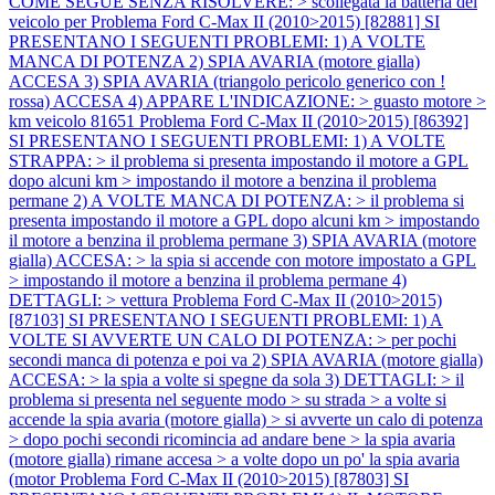
COME SEGUE SENZA RISOLVERE: > scollegata la batteria del
veicolo per
Problema Ford C-Max II (2010>2015) [82881] SI
PRESENTANO I SEGUENTI PROBLEMI: 1) A VOLTE
MANCA DI POTENZA 2) SPIA AVARIA (motore gialla)
ACCESA 3) SPIA AVARIA (triangolo pericolo generico con !
rossa) ACCESA 4) APPARE L'INDICAZIONE: > guasto motore >
km veicolo 81651
Problema Ford C-Max II (2010>2015) [86392]
SI PRESENTANO I SEGUENTI PROBLEMI: 1) A VOLTE
STRAPPA: > il problema si presenta impostando il motore a GPL
dopo alcuni km > impostando il motore a benzina il problema
permane 2) A VOLTE MANCA DI POTENZA: > il problema si
presenta impostando il motore a GPL dopo alcuni km > impostando
il motore a benzina il problema permane 3) SPIA AVARIA (motore
gialla) ACCESA: > la spia si accende con motore impostato a GPL
> impostando il motore a benzina il problema permane 4)
DETTAGLI: > vettura
Problema Ford C-Max II (2010>2015)
[87103] SI PRESENTANO I SEGUENTI PROBLEMI: 1) A
VOLTE SI AVVERTE UN CALO DI POTENZA: > per pochi
secondi manca di potenza e poi va 2) SPIA AVARIA (motore gialla)
ACCESA: > la spia a volte si spegne da sola 3) DETTAGLI: > il
problema si presenta nel seguente modo > su strada > a volte si
accende la spia avaria (motore gialla) > si avverte un calo di potenza
> dopo pochi secondi ricomincia ad andare bene > la spia avaria
(motore gialla) rimane accesa > a volte dopo un po' la spia avaria
(motor
Problema Ford C-Max II (2010>2015) [87803] SI