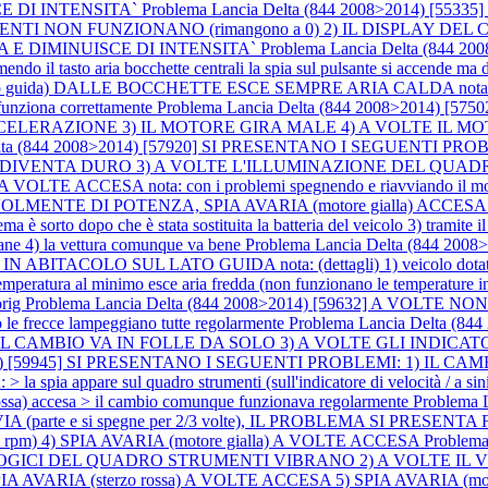
 DI INTENSITA`
Problema Lancia Delta (844 2008>2014) [5
TI NON FUNZIONANO (rimangono a 0) 2) IL DISPLAY DEL
 E DIMINUISCE DI INTENSITA`
Problema Lancia Delta (844
o aria bocchette centrali la spia sul pulsante si accende ma dal
da) DALLE BOCCHETTE ESCE SEMPRE ARIA CALDA nota: (dettagli) 1
o funziona correttamente
Problema Lancia Delta (844 2008>2014) 
AZIONE 3) IL MOTORE GIRA MALE 4) A VOLTE IL MOTORE S
Delta (844 2008>2014) [57920] SI PRESENTANO I SEGUENTI 
IVENTA DURO 3) A VOLTE L'ILLUMINAZIONE DEL QUADRO 
OLTE ACCESA nota: con i problemi spegnendo e riavviando il motore
EVOLMENTE DI POTENZA, SPIA AVARIA (motore gialla) ACCES
è sorto dopo che è stata sostituita la batteria del veicolo 3) tramite i
ermane 4) la vettura comunque va bene
Problema Lancia Delta (844 2
UL LATO GUIDA nota: (dettagli) 1) veicolo dotato di climatizz
mperatura al minimo esce aria fredda (non funzionano le temperature inte
orig
Problema Lancia Delta (844 2008>2014) [59632] A VOLTE
le frecce lampeggiano tutte regolarmente
Problema Lancia Delta (
LTE IL CAMBIO VA IN FOLLE DA SOLO 3) A VOLTE GLI INDIC
>2014) [59945] SI PRESENTANO I SEGUENTI PROBLEMI: 1) IL 
a spia appare sul quadro strumenti (sull'indicatore di velocità / a si
rossa) accesa > il cambio comunque funzionava regolarmente
Problema 
(parte e si spegne per 2/3 volte), IL PROBLEMA SI PRESE
pm) 4) SPIA AVARIA (motore gialla) A VOLTE ACCESA
Problem
LOGICI DEL QUADRO STRUMENTI VIBRANO 2) A VOLTE IL
RIA (sterzo rossa) A VOLTE ACCESA 5) SPIA AVARIA (motore g