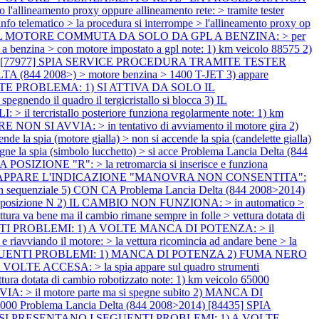
lineamento proxy oppure allineamento rete: > tramite tester
 info telematico > la procedura si interrompe > l'allineamento proxy op
NE IL MOTORE COMMUTA DA SOLO DA GPL A BENZINA: > per
a benzina > con motore impostato a gpl note: 1) km veicolo 88575 2)
2014) [77977] SPIA SERVICE PROCEDURA TRAMITE TESTER
ELTA (844 2008>) > motore benzina > 1400 T-JET 3) appare
UENTE PROBLEMA: 1) SI ATTIVA DA SOLO IL
ndo il quadro il tergicristallo si blocca 3) IL
il tercristallo posteriore funziona regolarmente note: 1) km
 SI AVVIA: > in tentativo di avviamento il motore gira 2)
spia (motore gialla) > non si accende la spia (candelette gialla)
la spia (simbolo lucchetto) > si acce
Problema Lancia Delta (844
ONE "R": > la retromarcia si inserisce e funziona
4) A VOLTE APPARE L'INDICAZIONE "MANOVRA NON CONSENTITA":
to in sequenziale 5) CON CA
Problema Lancia Delta (844 2008>2014)
osizione N 2) IL CAMBIO NON FUNZIONA: > in automatico >
a bene ma il cambio rimane sempre in folle > vettura dotata di
UENTI PROBLEMI: 1) A VOLTE MANCA DI POTENZA: > il
avviando il motore: > la vettura ricomincia ad andare bene > la
I SEGUENTI PROBLEMI: 1) MANCA DI POTENZA 2) FUMA NERO
A VOLTE ACCESA: > la spia appare sul quadro strumenti
ettura dotata di cambio robotizzato note: 1) km veicolo 65000
> il motore parte ma si spegne subito 2) MANCA DI
7000
Problema Lancia Delta (844 2008>2014) [84435] SPIA
5299] SI PRESENTANO I SEGUENTI PROBLEMI: 1) A VOLTE