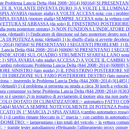
nte
Problema Lancia Delta (844 2008>2014) [60164] SI PRESE
TE IL VOLANTE DIVENTA DURO 3) A VOLTE L'ILLUMINA
 AVARIA (motore gialla) A VOLTE ACCESA nota: con i problemi speg
] SPIA AVARIA (motore gialla) SEMPRE ACCESA nota: la vettura c
TURA SI ABBASSA (da solo) IL FINESTRINO POSTERIORE SI
 e dalla porta posteriore sinistra) 3) NON FUNZIONA L'INDIC
dettagli) 1) l'indicatore di direzione sul faro posteriore destro non 
A nota: (dettagli) 1) lo sbuffo d'aria si avverte decelerando e 
 2008>2014) [60584] SI PRESENTANO I SEGUENTI PROBLEMI: 1
a Lancia Delta (844 2008>2014) [60606] SI PRESENTANO I SEGU
DICATORI SUL QUADRO STRUMENTI SFARFALLANO nota: veicol
 1) SPIA AVARIA (abs gialla) ACCESA 2) A VOLTE IL CAMBI
mbio robotizzato
Problema Lancia Delta (844 2008>2014) [60
 SINISTRO (lato guida) 2) IL FINESTRINO POSTERIORE SINIST
ORE DI DIREZIONE SUL FARO POSTERIORE DESTRO (lato passeggero
unziona > inserendo le
Problema Lancia Delta (844 2008>2014) [61
) il problema si presenta su strada a circa 30 km/h a velocità cos
vettura comunque va bene
Problema Lancia Delta (844 2008>2014) [6363
re si è spento) 2) in tentativo di avviamento il motore gira ma non part
EICOLO DOTATO DI CLIMATIZZATORE:> automatico FATTO COME S
014) [65404] MANCA SEMPRE NOTEVOLMENTE DI POTENZA
Probl
ATO IN 1° MARCIA 2) SPIA AVARIA (cambio automatico r
bio rimane bloccato in 1° marcia > con cambio in automatico > co
ETRO: > lampeggiano i km totali del veicolo > la vettura comunqu
e tester autodiagnosi effettuando l'allineamento proxy oppure allin