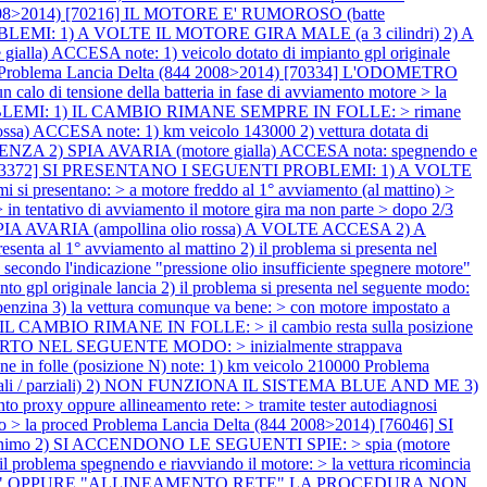
2008>2014) [70216] IL MOTORE E' RUMOROSO (batte
BLEMI: 1) A VOLTE IL MOTORE GIRA MALE (a 3 cilindri) 2) A
ESA note: 1) veicolo dotato di impianto gpl originale
Problema Lancia Delta (844 2008>2014) [70334] L'ODOMETRO
 di tensione della batteria in fase di avviamento motore > la
ROBLEMI: 1) IL CAMBIO RIMANE SEMPRE IN FOLLE: > rimane
CESA note: 1) km veicolo 143000 2) vettura dotata di
A 2) SPIA AVARIA (motore gialla) ACCESA nota: spegnendo e
4) [73372] SI PRESENTANO I SEGUENTI PROBLEMI: 1) A VOLTE
presentano: > a motore freddo al 1° avviamento (al mattino) >
 in tentativo di avviamento il motore gira ma non parte > dopo 2/3
IA AVARIA (ampollina olio rossa) A VOLTE ACCESA 2) A
1° avviamento al mattino 2) il problema si presenta nel
 secondo l'indicazione "pressione olio insufficiente spegnere motore"
pl originale lancia 2) il problema si presenta nel seguente modo:
 benzina 3) la vettura comunque va bene: > con motore impostato a
 CAMBIO RIMANE IN FOLLE: > il cambio resta sulla posizione
' SORTO NEL SEGUENTE MODO: > inizialmente strappava
imane in folle (posizione N) note: 1) km veicolo 210000
Problema
li / parziali) 2) NON FUNZIONA IL SISTEMA BLUE AND ME 3)
roxy oppure allineamento rete: > tramite tester autodiagnosi
co > la proced
Problema Lancia Delta (844 2008>2014) [76046] SI
imo 2) SI ACCENDONO LE SEGUENTI SPIE: > spia (motore
a il problema spegnendo e riavviando il motore: > la vettura ricomincia
PROXY" OPPURE "ALLINEAMENTO RETE" LA PROCEDURA NON