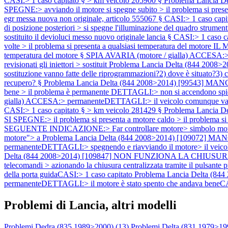
CASI:> 1 caso capitato § > km veicolo 205900 §
Problema Lancia D
SPEGNE:> avviando il motore si spegne subito > il problema si
egr messa nuova non originale, articolo 555067 § CASI:> 1 caso cap
di posizione posteriori > si spegne l'illuminazione del quadro 
sostituito il devioluci messo nuovo originale lancia § CASI:> 1 caso c
volte > il problema si presenta a qualsiasi temperatura del motore I
temperatura del motore § SPIA AVARIA (motore / gialla) ACCESA:>
revisionati gli iniettori > sostituit
Problema Lancia Delta (844 200
sostituzione vanno fatte delle riprogrammazioni?2) dove è situato?3) c
recupero? §
Problema Lancia Delta (844 2008>2014) [99543] MANCA D
bene > il problema è permanente DETTAGLI:> non si accendono spie
gialla) ACCESA:> permanenteDETTAGLI:> il veicolo comunque va ben
CASI:> 1 caso capitato § > km veicolo 281429 §
Problema Lancia D
SI SPEGNE:> il problema si presenta a motore caldo > il problema
SEGUENTE INDICAZIONE:> Far controllare motore> simbolo motore gia
motore"> a
Problema Lancia Delta (844 2008>2014) [109072] MANCA
permanenteDETTAGLI:> spegnendo e riavviando il motore> il veicolo 
Delta (844 2008>2014) [109847] NON FUNZIONA LA CHIUSURA CENT
telecomandi > azionando la chiusura centralizzata tramite il pul
della porta guidaCASI:> 1 caso capitato
Problema Lancia Delta (844
permanenteDETTAGLI:> il motore è stato spento che andava beneCAS
Problemi di Lancia, altri modelli
Problemi Dedra (835 1989>2000) (
13
)
Problemi Delta (831 1979>19