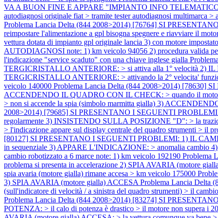
VA A BUON FINE E APPARE "IMPIANTO INFO TELEMATICO" note: 1) vett
autodiagnosi originale fiat > tramite tester autodiagnosi multimarca >
Problema Lancia Delta (844 2008>2014) [76764] SI PRE
reimpostare l'alimentazione a gpl bisogna spegnere e riavviare il m
vettura dotata di impianto gpl originale lancia 3) con motore impostat
AUTODIAGNOSI note: 1) km veicolo 94056 2) procedura valida per a
l'indicazione "service scaduto" con una chiave inglese gialla
Problem
TERGICRISTALLO ANTERIORE: > si attiva alla 1° velocità 2) IL PR
TERGICRISTALLO ANTERIORE: > attivando la 2° velocita' funziona re
veicolo 140000
Problema Lancia Delta (844 2008>2014) [78630]
ACCENDENDO IL QUADRO CON IL CHECK: > quando il motore non si avvi
> non si accende la spia (simbolo marmitta gialla) 3) ACCENDEND
2008>2014) [79685] SI PRESENTANO I SEGUENTI PROBLEMI: 1)
regolarmente 3) INSISTENDO SULLA POSIZIONE "D": > la traz
> l'indicazione appare sul display centrale del quadro strumenti > i
[80127] SI PRESENTANO I SEGUENTI PROBLEMI: 1) IL CAMBIO 
in sequenziale 3) APPARE L'INDICAZIONE: > anomalia cambio 4) SP
cambio robotizzato a 6 marce note: 1) km veicolo 192190
Problema 
problema si presenta in accelerazione 2) SPIA AVARIA (motore giall
spia avaria (motore gialla) rimane accesa > km veicolo 175000
Probl
3) SPIA AVARIA (motore gialla) ACCESA
Problema Lancia Delta 
(sull'indicatore di velocità / a sinistra del quadro strumenti) > il 
Problema Lancia Delta (844 2008>2014) [83274] SI PRESENTA
POTENZA: > il calo di potenza è drastico > il motore non supe
AVARIA (motore gialla) ACCESA: > la vettura comunque va bene 