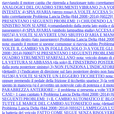
riavviando il motore capita che riprenda a funzionare tutto correttame
ANALOGICI DEL QUADRO STRUMENTI VIBRANO 2) A VOL
INTESITA' 4) SPIA AVARIA (sterzo rossa) A VOLTE ACCESA 5) SPIA
tutto correttamente
Problema Lancia Delta (844 2008>2014) [60229
PRESENTANO I SEGUENTI PROBLEMI: 1) CHIUDENDO LA VET
SINISTRO NON SI APRE (comandandolo dalla porta lato guida
passeggero) 4) SPIA AVARIA (simbolo lampadina gialla) ACCESA nota: (
[60574] A VOLTE SI AVVERTE UNO SBUFFO D'ARIA E MANCA DI POTENZ
motore lato destro (lato passeggero)
Problema Lancia Delta (844
nota: quando il motore si spegne comunque si riavvia subito
Problem
VOLTE IL CAMBIO VA IN FOLLE DA SOLO 3) A VOLTE GLI IN
2008>2014) [60607] SI PRESENTANO I SEGUENTI PROBLEMI:
QUADRO STRUMENTI SFARFALLANO nota: veicolo dotato di ca
LA VETTURA SI ABBASSA (da solo) IL FINESTRINO POSTERIORE
dalla porta posteriore sinistra) 3) NON FUNZIONA L'INDICAT
(dettagli) 1) l'indicatore di direzione sul faro posteriore destro non f
[61536] A VOLTE SI SENTE UN LEGGERO TICCHETTIO nota: (dettagli) 1
oppure premendo il pedale della frizione il ticchettio sparisce 3) la 
spento in manovra (si è avvertito un notevole calo di potenza e il moto
PARABREZZA ANTERIORE:> il problema si presenta a volte V
CASI:> 1 caso capitato §
Problema Lancia Delta (844 2008>2
SEGUENTI PROBLEMI: 1) IL CAMBIO AUTOMATICO E' BLOCC
TUTTE LE MARCE DEL CAMBIO AUTOMATICO nota: (dettagli) 1) il cam
Problema Lancia Delta (844 2008>2014) [69162] LAMPEGGIA L'ODOM
la batteria del veicolo FATTO COME SEGUE SENZA RISOLVERE: > tramit