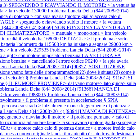
 potenza 3) SPEGNENDO E RIAVVIANDO IL MOTORE: > la vettura ha
ncia > km veicolo 130000
Problema Lancia Delta (844 2008>2014)
otenza > con spia avaria (motore gialla) accesa calo di
AGLI: > spegnendo e riavviando subito il motore > la vettura
lta (844 2008>2014) [86069] NON FUNZIONA LA VENTOLA IN
ATA DI CLIMATIZZATORE: > manuale > mono-zona > km veicolo
ltà il veicolo ha 168000 DETTAGLI: > il problema è sorto
a batteria l'odometro da 115508 km ha iniziato a segnare 29000 km >
ene > km veicolo 229535
Problema Lancia Delta (844 2008>2014)
o a gpl > con motore impostato a benzina LA VETTURA VA
ne benzina > cancellando l'errore codice P0240 > la spia avaria
lema Lancia Delta (844 2008>2014) [90857] SOSTITUZIONE
 vanno fatte delle riprogrammazioni?2) dove è situata?3) come è
re al veicolo? §
Problema Lancia Delta (844 2008>2014) [91167] SI
e § IL RUMORE PROVIENE:> dal vano motore> lato guida> sulla
oblema Lancia Delta (844 2008>2014) [91366] MANCA DI
 § > km veicolo 198800 §
Problema Lancia Delta (844 2008>2014)
ente > il problema si presenta in accelerazione § SPIA
rcorso su strada > inizialmente manca leggermente di potenza >
ma Lancia Delta (844 2008>2014) [93941] MANCA DI POTENZA:>
egnendo e riavviando il motore > il problema permane > calo di
olo ricomincia ad andare bene > la spia avaria (motore gialla) si spegne
 a motore caldo calo di potenza drastico> a motore freddo calo
esso nuovo originale lancia il manicotto è stato trovato lesionato