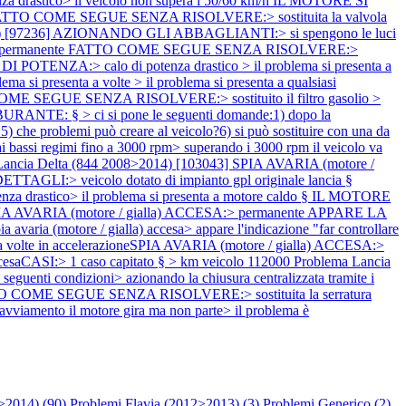
 drastico> il veicolo non supera i 50/60 km/h IL MOTORE SI
ente FATTO COME SEGUE SENZA RISOLVERE:> sostituita la valvola
14) [97236] AZIONANDO GLI ABBAGLIANTI:> si spengono le luci
l problema è permanente FATTO COME SEGUE SENZA RISOLVERE:>
 POTENZA:> calo di potenza drastico > il problema si presenta a
a si presenta a volte > il problema si presenta a qualsiasi
TO COME SEGUE SENZA RISOLVERE:> sostituito il filtro gasolio >
TE: § > ci si pone le seguenti domande:1) dopo la
 5) che problemi può creare al veicolo?6) si può sostituire con una da
assi regimi fino a 3000 rpm> superando i 3000 rpm il veicolo va
Lancia Delta (844 2008>2014) [103043] SPIA AVARIA (motore /
TAGLI:> veicolo dotato di impianto gpl originale lancia §
 drastico> il problema si presenta a motore caldo § IL MOTORE
bitoSPIA AVARIA (motore / gialla) ACCESA:> permanente APPARE LA
ia (motore / gialla) accesa> appare l'indicazione "far controllare
a volte in accelerazioneSPIA AVARIA (motore / gialla) ACCESA:>
ccesaCASI:> 1 caso capitato § > km veicolo 112000
Problema Lancia
 condizioni> azionando la chiusura centralizzata tramite i
ia FATTO COME SEGUE SENZA RISOLVERE:> sostituita la serratura
iamento il motore gira ma non parte> il problema è
>2014) (
90
)
Problemi Flavia (2012>2013) (
3
)
Problemi Generico (
2
)