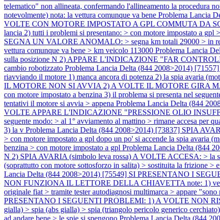
telematico" non allineata, confermando l'allineamento la procedura 
notevolmente) nota: la vettura comunque va bene
Problema Lancia 
VOLTE CON MOTORE IMPOSTATO A GPL COMMUTA DA SOLO A BENZ
lancia 2) tutti i problemi si presentano: > con motore impostato a gpl
SEGNA UN VALORE ANOMALO: > segna km totali 29000 > in realtà il 
vettura comunque va bene > km veicolo 113000
Problema Lancia 
sulla posizione N 2) APPARE L'INDICAZIONE "FAR CONTROLLAR
cambio robotizzato
Problema Lancia Delta (844 2008>2014) [7
riavviando il motore 1) manca ancora di potenza 2) la spia avaria (mot
IL MOTORE NON SI AVVIA 2) A VOLTE IL MOTORE GIRA MALE note: 1) 
con motore impostato a benzina 3) il problema si presenta nel seguent
tentativi il motore si avvia > appena
Problema Lancia Delta (844 
VOLTE APPARE L'INDICAZIONE "PRESSIONE OLIO INSUFFICIENTE SPE
seguente modo: > al 1° avviamento al mattino > rimane accesa per qual
3) la v
Problema Lancia Delta (844 2008>2014) [73837] SPIA AVARIA (
> con motore impostato a gpl dopo un po' si accende la spia avaria (
benzina > con motore impostato a gpl
Problema Lancia Delta (844
N 2) SPIA AVARIA (simbolo leva rossa) A VOLTE ACCESA: > la s
(soprattutto con motore sottosforzo in salita) > sostituita la frizione
Lancia Delta (844 2008>2014) [75549] SI PRESENTANO I SE
NON FUNZIONA IL LETTORE DELLA CHIAVETTA note: 1) vettura dotata d
originale fiat > tramite tester autodiagnosi multimarca > appare "sono
PRESENTANO I SEGUENTI PROBLEMI: 1) A VOLTE NON RISPOND
gialla) > spia (abs gialla) > spia (triangolo pericolo generico cerchia
ad andare bene > le spie si spengono
Problema Lancia Delta (