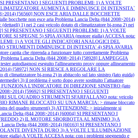
5335] SI PRESENTANO I SEGUENTI PROBLEMI: 1) A VOLTE
 CLIMATIZZATORE AUMENTA E DIMINUISCE DI INTENSITA`
 2008>2014) [56560] NON ESCE ARIA DALLE BOCCHETTE
le bocchette non esce aria
Problema Lancia Delta (844 2008>2014)
) nei 2 casi veicolo dotato di climatizzatore bi-zona 2) nei
[57502] SI PRESENTANO I SEGUENTI PROBLEMI: 1) A VOLTE
I SPEGNE 5) SPIA AVARIA (motore gialla) ACCESA nota:
PROBLEMI: 1) A VOLTE GLI INDICATORI ANALOGICI DEL
STRUMENTI DIMINUISCE DI INTESITA' 4) SPIA AVARIA
 capita che riprenda a funzionare tutto correttamente
Problema
A
Problema Lancia Delta (844 2008>2014) [58928] LAMPEGGIA
l tester autodiagnosi eseguito l'allineamento proxy oppure allineamento
008>2014) [58972] NON SI RIESCE A REGOLARE LA
atore bi-zona 2) in abitacolo sul lato sinistro (lato guida)
rmedie) 3) il problema è sorto dopo avere sostituito l`attuatore
 NON FUNZIONA L'INDICATORE DI DIREZIONE SINISTRO (lato
844 2008>2014) [59692] SI PRESENTANO I SEGUENTI
ATORI SUL QUADRO STRUMENTI SFARFALLANO nota: veicolo
CAMBIO RIMANE BLOCCATO SU UNA MARCIA: > rimane bloccato
nistra del quadro strumenti) 3) ATTENZIONE: > inizialmente si
Lancia Delta (844 2008>2014) [60004] SI PRESENTANO I
NTA FREDDO 2) IL MOTORE SBORBOTTA AL MINIMO 3) A
a Lancia Delta (844 2008>2014) [60163] SI PRESENTANO I
 VOLANTE DIVENTA DURO 3) A VOLTE L'ILLUMINAZIONE
ialla) A VOLTE ACCESA nota: con i problemi spegnendo e