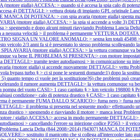
A (motore gialla) ACCESA: > quando si è accesa la spia calo di
sta accesa 4) DETTAGLI: > vettura dotata di impianto GPL originale La
I POTENZA: > con spia avaria (motore gialla) spenta manca di p
 AVARIA (motore gialla) ACCESA: > la spia si accende a volte 3) DETT
cesa > spegnendo e dopo alcuni minuti riavviando
Problema Lancia De
iona a nessuna velocità > il problema è permanente VETTURA DOT
ETRO SEGNA UN VALORE ANOMALO: > segna km totali 45498 > in rea
o veicolo 2/3 anni fa si è presentato lo stesso problema scollegando l
] SPIA AVARIA (motore gialla) ACCESA: > la vettura comunque va b
omunque va bene IL PROBLEMA SI PRESENTA:> con motore impostat
 DETTAGLI:> tramite tester autodiagnosi > in comunicazione su iniezio
ia avaria (motore gialla) si accende nuovamente DETTAGLI:> vettu
Prob
turbo § > ci si pone le seguenti domande:1) dopo la sostituzione
o? § 5) quanto tempo ci vuole per la sostituzione?6) che problemi può crea
ndo il rumore aumenta DETTAGLI:> la vettura comunque va ben
lla pompa del vuoto CASI:> 1 caso capitato § > km veicolo 198800 §
Pr
lsiasi condizione> calo di potenza drastico § CASI:> 1 caso capitato
ema è permanente FUMA DALLO SCARICO:> fuma nero > fuma notevolm
AGLI:> il problema si presenta nel seguente modo> effettuando un pe
otenza drastico > spegnendo e riavviando il motore > manca legg
Proble
(motore / gialla) ACCESA:> accesa in modo permanente DETTAGLI:> sp
r autodiagnosi > cancellando l'errore su iniezione codice P2563 > il veic
Problema Lancia Delta (844 2008>2014) [94307] MANCA DI POTENZA:>
sostituito il manicotto che si collega all'intercooler lato guida m