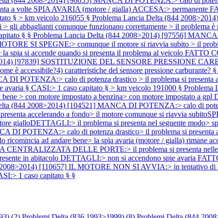
elta (844 2008>2014) [96655] MANCA DI POTENZA:> calo di potenza
 presenta a volte SPIA AVARIA (motore / gialla) ACCESA:> perman
itato § > km veicolo 216055 §
Problema Lancia Delta (844 2008>20
strumenti > gli abbaglianti comunque funzionano correttamente > i
apitato § §
Problema Lancia Delta (844 2008>2014) [97556] MANCA DI
L MOTORE SI SPEGNE:> comunque il motore si riavvia subito > il problem
 la spia si accende quando si presenta il problema al veicolo FAT
8>2014) [97839] SOSTITUZIONE DEL SENSORE PRESSIONE CARBURAN
ome è accessibile?4) caratteristiche del sensore pressione carburante? §
I POTENZA:> calo di potenza drastico > il problema si presenta ai b
 avaria § CASI:> 1 caso capitato § > km veicolo 191000 §
Problema 
e > con motore impostato a benzina> con motore impostato a gpl DET
elta (844 2008>2014) [104521] MANCA DI POTENZA:> calo di potenza
 si presenta accelerando a fondo> il motore comunque si riavvia su
lloDETTAGLI:> il problema si presenta nel seguente modo> spia avar
 DI POTENZA:> calo di potenza drastico> il problema si presenta 
ricomincia ad andare bene> la spia avaria (motore / gialla) rimane a
RALIZZATA DELLE PORTE:> il problema si presenta nelle seguenti
sante presente in abitacolo DETTAGLI:> non si accendono spie avar
 2008>2014) [110657] IL MOTORE NON SI AVVIA:> in tentativo di avv
I:> 1 caso capitato § §
93) (
2
)
Problemi Delta (836 1993>1999) (
8
)
Problemi Delta (844 2008