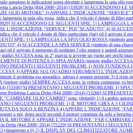
ono le indicazioni sopra riportate e lampeggia la spia olio rossa, ind
lema Lancia Delta (844 2008>2014) [33928] SI ACCENDONO 
BIARE OLIO MOTORE" 3) APPARE L`INDICAZIONE "SERVICE" P
lampeggia la spia olio rossa, indica che il veicolo è dotato di filtro part
4) [33929] SI ACCENDONO LE SEGUENTI SPIE: 1) LAMPEGGIA LA 
INDICAZIONE "SERVICE" POI "SCADUTO" 4) SI ACCENDE LA SP
ndica che il veicolo è dotato di filtro particolato (fap) ed è arrivato il m
EGUENTI SPIE: 1) LAMPEGGIA LA SPIA OLIO ROSSA (simbolo 
 SI ACCENDE LA SPIA SERVICE (simbolo di una chiavetta) nota:
 (fap) ed è arrivato il momento di sostituire l`olio motore e quindi azzerar
CCESA nota: in 2° marcia si avverte un vuoto per pochi istan
NTE DI POTENZA 2) SPIA AVARIA (motore gialla) ACCES
7357] SONO PRESENTI I SEGUENTI PROBLEMI: 1) NON FUNZIO
a) SEMPRE ACCESA 3) APPARE SUL QUADRO STRUMENTI L`INDI
zialmente il problema era sporadico, adesso è sempre presente 3) il resto 
A (motore gialla) SEMPRE ACCESA nota: la vettura comunque va be
8>2014) [53100] SI PRESENTANO I SEGUENTI PROBLEMI: 1) SPI
bene
Problema Lancia Delta (844 2008>2014) [53266] SI PRE
CAMBIARE OLIO CAMBIO" nota: (dettagli) 1) il cambio automatico
ESENTANO I SEGUENTI PROBLEMI: 1) IL MOTORE GIRA A 3 CILIN
A SOLO A BENZINA 4) APPARE L`INDICAZIONE "FAR CONTRO
postato a gpl, dopo pochi secondi il motore commuta da solo a benzina e 
VVIA IL MOTORE E APPARE L`INDICAZIONE "FAR CAMBIARE FILTRO 
ncia Delta (844 2008>2014) [55229] SI PRESENTANO I SEGUE
angono a 0) 2) IL DISPLAY DEL CLIMATIZZATORE AUMEN