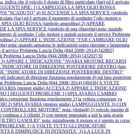
ica che il veicolo è dotato di filtro particolato (fap) ed è arrivato
LE SEGUENTI SPIE: 1) LAMPEGGIA LA SPIA OLIO ROSSA
OI "SCADUTO" 4) SI ACCENDE LA SPIA SERVICE (simbolo
icolato (fap) ed è arrivato il momento di sostituire l`olio motore e
SPIA OLIO ROSSA (simbolo ampollina) 2) APPARE
IA SERVICE (simbolo di una chiavetta) nota: quando
omento di sostituire l`olio motore e quindi azzerare il service
Problema
ampollina) 2) APPARE L`INDICAZIONE "FAR CAMBIARE OLIO
 quando appaiono le indicazioni sopra riportate e lampeggia
e il service
Problema Lancia Delta (844 2008>2014) [42882]
ti
Problema Lancia Delta (844 2008>2014) [43202] SI
A 3) APPARE L`INDICAZIONE "AVARIA MOTORE RECARSI
NA L`INDICATORE DI DIREZIONE POSTERIORE DESTRO (lato
CAZIONE "INDICATORE DI DIREZIONE POSTERIORE DESTRO"
degli indicatori di direzione funziona regolarmente 4) sul faro posteriore
ne
Problema Lancia Delta (844 2008>2014) [49436] A VOLTE
A AVARIA (motore gialla) ACCESA 2) APPARE L`INDICAZIONE
SENTANO I SEGUENTI PROBLEMI: 1) SPIA AVARIA CAMBIO
 comunque funziona regolarmente 2) la vettura comunque va
DRI 2) SPIA AVARIA (motore gialla) LAMPEGGIANTE 3) CON
LLARE MOTORE" nota: (dettagli) 1) veicolo munito di
continua a 3 cilindri 3) con motore impostato a gpl la spia avaria
GASOLIO" nota: inizialmente il motore si è spento in corsa
NTI PROBLEMI: 1) A VOLTE TUTTI GLI INDICATORI
TA E DIMINUISCE DI INTENSITA` 3) LA LUCE IN