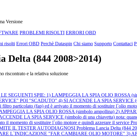
ma Versione
FTWARE
PROBLEMI RISOLTI
ERRORI OBD
i risolti
Errori OBD
Perchè Dataspin
Chi siamo
Supporto
Contattaci
P
ia Delta (844 2008>2014)
 riscontrato e la relativa soluzione
ONO LE SEGUENTI SPIE: 1) LAMPEGGIA LA SPIA OLIO ROSSA (s
POI "SCADUTO" 4) SI ACCENDE LA SPIA SERVICE (simbolo di u
i filtro particolato (fap) ed è arrivato il momento di sostituire l`olio mot
 LAMPEGGIA LA SPIA OLIO ROSSA (simbolo ampollina) 2) A
A SPIA SERVICE (simbolo di una chiavetta) nota: quando appaion
ivato il momento di sostituire l`olio motore e quindi azzerare il service
Pr
MITE IL TESTER AUTODIAGNOSI
Problema Lancia Delta (84
 APPARE L`INDICAZIONE "FAR CAMBIARE OLIO MOTORE" 3) A