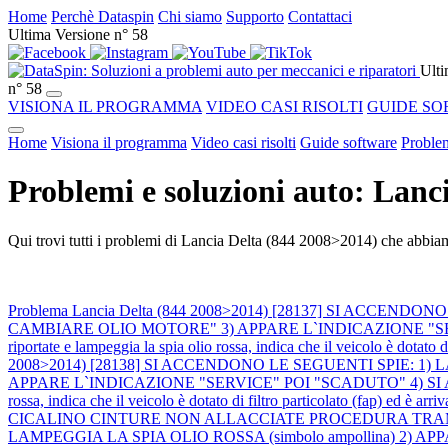
Home
Perchè Dataspin
Chi siamo
Supporto
Contattaci
Ultima Versione n° 58
Ulti
n° 58
VISIONA IL PROGRAMMA
VIDEO CASI RISOLTI
GUIDE SO
Home
Visiona il programma
Video casi risolti
Guide software
Problem
Problemi e soluzioni auto: Lanc
Qui trovi tutti i problemi di Lancia Delta (844 2008>2014) che abbiamo
Problema Lancia Delta (844 2008>2014) [28137] SI ACCEND
CAMBIARE OLIO MOTORE" 3) APPARE L`INDICAZIONE "SERVICE" 
riportate e lampeggia la spia olio rossa, indica che il veicolo è dotato d
2008>2014) [28138] SI ACCENDONO LE SEGUENTI SPIE: 1)
APPARE L`INDICAZIONE "SERVICE" POI "SCADUTO" 4) SI ACCENDE L
rossa, indica che il veicolo è dotato di filtro particolato (fap) ed è arr
CICALINO CINTURE NON ALLACCIATE PROCEDURA TRA
LAMPEGGIA LA SPIA OLIO ROSSA (simbolo ampollina) 2)