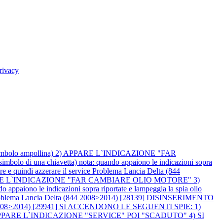
rivacy
imbolo ampollina) 2) APPARE L`INDICAZIONE "FAR
na chiavetta) nota: quando appaiono le indicazioni sopra
ore e quindi azzerare il service
Problema Lancia Delta (844
PPARE L`INDICAZIONE "FAR CAMBIARE OLIO MOTORE" 3)
o le indicazioni sopra riportate e lampeggia la spia olio
oblema Lancia Delta (844 2008>2014) [28139] DISINSERIMENTO
4 2008>2014) [29941] SI ACCENDONO LE SEGUENTI SPIE: 1)
PPARE L`INDICAZIONE "SERVICE" POI "SCADUTO" 4) SI