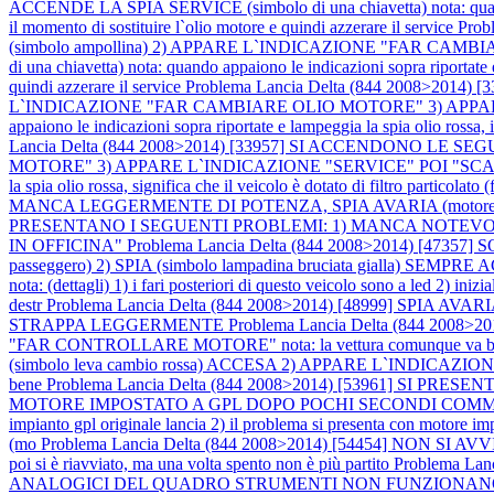
ACCENDE LA SPIA SERVICE (simbolo di una chiavetta) nota: quando appai
il momento di sostituire l`olio motore e quindi azzerare il service
Prob
(simbolo ampollina) 2) APPARE L`INDICAZIONE "FAR CAM
di una chiavetta) nota: quando appaiono le indicazioni sopra riportate e 
quindi azzerare il service
Problema Lancia Delta (844 2008>201
L`INDICAZIONE "FAR CAMBIARE OLIO MOTORE" 3) APPARE L`
appaiono le indicazioni sopra riportate e lampeggia la spia olio rossa, i
Lancia Delta (844 2008>2014) [33957] SI ACCENDONO LE S
MOTORE" 3) APPARE L`INDICAZIONE "SERVICE" POI "SCADUTO" 4)
la spia olio rossa, significa che il veicolo è dotato di filtro particolato
MANCA LEGGERMENTE DI POTENZA, SPIA AVARIA (motore gialla) A
PRESENTANO I SEGUENTI PROBLEMI: 1) MANCA NOTEVOLME
IN OFFICINA"
Problema Lancia Delta (844 2008>2014) [4
passeggero) 2) SPIA (simbolo lampadina bruciata giall
nota: (dettagli) 1) i fari posteriori di questo veicolo sono a led 2) ini
destr
Problema Lancia Delta (844 2008>2014) [48999] SPIA AVARI
STRAPPA LEGGERMENTE
Problema Lancia Delta (844 200
"FAR CONTROLLARE MOTORE" nota: la vettura comunque va 
(simbolo leva cambio rossa) ACCESA 2) APPARE L`INDICAZIONE "
bene
Problema Lancia Delta (844 2008>2014) [53961] SI PR
MOTORE IMPOSTATO A GPL DOPO POCHI SECONDI COMMUTA D
impianto gpl originale lancia 2) il problema si presenta con motore im
(mo
Problema Lancia Delta (844 2008>2014) [54454] NON SI A
poi si è riavviato, ma una volta spento non è più partito
Problema La
ANALOGICI DEL QUADRO STRUMENTI NON FUNZIONANO (rim