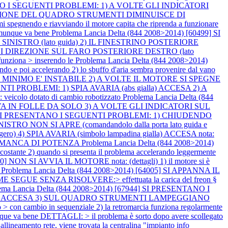
NTANO I SEGUENTI PROBLEMI: 1) A VOLTE GLI INDICATORI
ZIONE DEL QUADRO STRUMENTI DIMINUISCE DI
nendo e riavviando il motore capita che riprenda a funzionare
omunque va bene
Problema Lancia Delta (844 2008>2014) [60499] SI
NISTRO (lato guida) 2) IL FINESTRINO POSTERIORE
ATORE DI DIREZIONE SUL FARO POSTERIORE DESTRO (lato
funziona > inserendo le
Problema Lancia Delta (844 2008>2014)
poi accelerando 2) lo sbuffo d'aria sembra provenire dal vano
) IL MINIMO E' INSTABILE 2) A VOLTE IL MOTORE SI SPEGNE
ENTI PROBLEMI: 1) SPIA AVARIA (abs gialla) ACCESA 2) A
o dotato di cambio robotizzato
Problema Lancia Delta (844
O VA IN FOLLE DA SOLO 3) A VOLTE GLI INDICATORI SUL
809] SI PRESENTANO I SEGUENTI PROBLEMI: 1) CHIUDENDO
RO NON SI APRE (comandandolo dalla porta lato guida e
) 4) SPIA AVARIA (simbolo lampadina gialla) ACCESA nota:
485] MANCA DI POTENZA
Problema Lancia Delta (844 2008>2014)
tante 2) quando si presenta il problema accelerando leggermente
0] NON SI AVVIA IL MOTORE nota: (dettagli) 1) il motore si è
e
Problema Lancia Delta (844 2008>2014) [64005] SI APPANNA IL
EGUE SENZA RISOLVERE:> effettuata la carica del freon §
ema Lancia Delta (844 2008>2014) [67944] SI PRESENTANO I
ossa) ACCESA 3) SUL QUADRO STRUMENTI LAMPEGGIANO
n cambio in sequenziale 2) la retromarcia funziona regolarmente
e va bene DETTAGLI: > il problema è sorto dopo avere scollegato
eamento rete, viene trovata la centralina "impianto info