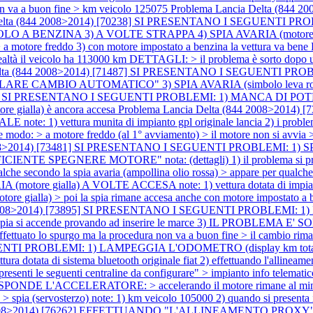
non va a buon fine > km veicolo 125075
Problema Lancia Delta (844 
Delta (844 2008>2014) [70238] SI PRESENTANO I SEGUENTI PRO
INA 3) A VOLTE STRAPPA 4) SPIA AVARIA (motore gialla) ACC
 > a motore freddo 3) con motore impostato a benzina la vettura va bene
veicolo ha 113000 km DETTAGLI: > il problema è sorto dopo un calo
Delta (844 2008>2014) [71487] SI PRESENTANO I SEGUENTI P
E CAMBIO AUTOMATICO" 3) SPIA AVARIA (simbolo leva rossa) AC
1557] SI PRESENTANO I SEGUENTI PROBLEMI: 1) MANCA DI POTENZ
ore gialla) è ancora accesa
Problema Lancia Delta (844 2008>201
vettura munita di impianto gpl originale lancia 2) i problemi si 
e modo: > a motore freddo (al 1° avviamento) > il motore non si avvia >
2008>2014) [73481] SI PRESENTANO I SEGUENTI PROBLEMI: 1) SP
GNERE MOTORE" nota: (dettagli) 1) il problema si presenta al 
che secondo la spia avaria (ampollina olio rossa) > appare per qualche
motore gialla) A VOLTE ACCESA note: 1) vettura dotata di impianto g
motore gialla) > poi la spia rimane accesa anche con motore impostato a
 2008>2014) [73895] SI PRESENTANO I SEGUENTI PROBLEMI: 1) IL
pia si accende provando ad inserire le marce 3) IL PROBLEMA E
 > effettuato lo spurgo ma la procedura non va a buon fine > il cambio r
GUENTI PROBLEMI: 1) LAMPEGGIA L'ODOMETRO (display km tota
i sistema bluetooth originale fiat 2) effettuando l'allineamento p
 presenti le seguenti centraline da configurare" > impianto info telemati
E L'ACCELERATORE: > accelerando il motore rimane al min
to) > spia (servosterzo) note: 1) km veicolo 105000 2) quando si present
844 2008>2014) [76262] EFFETTUANDO "L'ALLINEAMENTO 