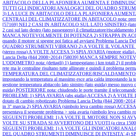
ABITACOLO DELLA PLAFONIERA AUMENTA E DIMINUISCE
TUTTI GLI INDICATORI ANALOGICI DEL QUADRO STRUMEN
3) LA LUCE IN ABITACOLO DELLA PLAFONIERA AUMENTA
CENTRALI DEL CLIMATIZZATORE IN ABITACOLO nota: premendo il tast
[57169] NEI 2 CASI IN ABITACOLO SUL LATO SINISTRO (lato gui
2 casi sul lato destro (lato passeggero) il climatizzatore/riscaldament
MANCA NOTEVOLMENTE DI POTENZA 2) STRAPPA IN ACCELER
quando il motore si spegne poi fatica ad avviarsi
Problema Lancia 
QUADRO STRUMENTI VIBRANO 2) A VOLTE IL VOLANTE D
(sterzo rossa) A VOLTE ACCESA 5) SPIA AVARIA (motore gialla) A V
Lancia Delta (844 2008>2014) [58039] MANCA SEMPRE NOT
L'ODOMETRO nota: (dettagli) 1) lampeggiano i km totali 2) il problema 
rete ma le centraline risultano tutte allineate e quindi il problema p
TEMPERATURA DEL CLIMATIZZATORE/RISCALDAMENTO IN ABITACOLO S
impostando la temperatura al massimo esce aria calda impostando la te
gestione temperatura abitacolo lato sinistro (lato guida) messo nuovo 
guida) POSTERIORE nota: chiudendo le porte tramite il telecomando 
PROBLEMI: 1) SPIA AVARIA (abs gialla) ACCESA 2) A VO
dotato di cambio robotizzato
Problema Lancia Delta (844 2008
in 3° marcia 2) SPIA AVARIA (simbolo leva cambio rossa) ACCESA: > l
presentava il seguente problema > spia avaria (simbolo leva cambio 
SEGUENTI PROBLEMI: 1) A VOLTE IL MOTORE NON SI AVVIA 
VOLTE SU STRADA SI AVVERTONO DEI VUOTI (a circa 1500 r
SEGUENTI PROBLEMI: 1) A VOLTE GLI INDICATORI ANA
DEL QUADRO STRUMENTI DIMINUISCE DI INTESITA' 4) SPIA AVA