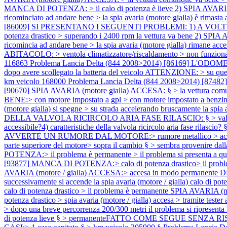
MANCA DI POTENZA: > il calo di potenza è lieve 2) SPIA AVARI
ricominciato ad andare bene > la spia avaria (motore gialla) è rima
[86009] SI PRESENTANO I SEGUENTI PROBLEMI: 1) A VOLTE MANCA D
potenza drastico > superando i 2400 rpm la vettura va bene 2) SPIA
ricomincia ad andare bene > la spia avaria (motore gialla) rimane ac
ABITACOLO: > ventola climatizzatore/riscaldamento > non funz
116863
Problema Lancia Delta (844 2008>2014) [86169] L'ODOM
dopo avere scollegato la batteria del veicolo ATTENZIONE: > su quest
km veicolo 168000
Problema Lancia Delta (844 2008>2014) [87482
[90670] SPIA AVARIA (motore gialla) ACCESA: § > la vettura c
BENE:> con motore impostato a gpl > con motore impostato a benzina
(motore gialla) si spegne > su strada accelerando bruscamente la sp
DELLA VALVOLA RICIRCOLO ARIA FASE RILASCIO: § > valvola bypass 
accessibile?4) caratteristiche della valvola ricircolo aria fase rilasci
AVVERTE UN RUMORE DAL MOTORE:> rumore metallico > accelera
parte superiore del motore> sopra il cambio § > sembra provenire da
POTENZA:> il problema è permanente > il problema si presenta a qua
[93877] MANCA DI POTENZA:> calo di potenza drastico> il probl
AVARIA (motore / gialla) ACCESA:> accesa in modo permanente DETT
successivamente si accende la spia avaria (motore / gialla) calo di p
calo di potenza drastico > il problema è permanente SPIA AVARIA 
potenza drastico > spia avaria (motore / gialla) accesa > tramite teste
> dopo una breve percorrenza 200/300 metri il problema si ripresenta
di potenza lieve § > permanenteFATTO COME SEGUE SENZA RISOLVERE:> 