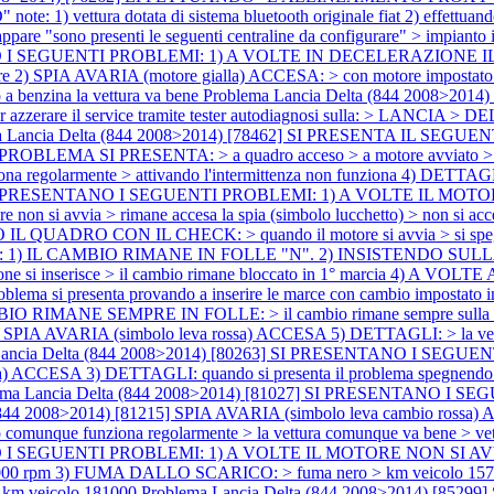
ura dotata di sistema bluetooth originale fiat 2) effettuando l'al
 appare "sono presenti le seguenti centraline da configurare" > impianto
SENTANO I SEGUENTI PROBLEMI: 1) A VOLTE IN DECELERAZIO
otore 2) SPIA AVARIA (motore gialla) ACCESA: > con motore impostato 
o a benzina la vettura va bene
Problema Lancia Delta (844 2008>
zzerare il service tramite tester autodiagnosi sulla: > LANCIA > D
a Lancia Delta (844 2008>2014) [78462] SI PRESENTA IL SEG
OBLEMA SI PRESENTA: > a quadro acceso > a motore avviato > spegne
golarmente > attivando l'intermittenza non funziona 4) DETTAGLI: > 
 SI PRESENTANO I SEGUENTI PROBLEMI: 1) A VOLTE IL MOTORE NON
a > rimane accesa la spia (simbolo lucchetto) > non si accende la 
O IL QUADRO CON IL CHECK: > quando il motore si avvia > si spegne 
 IL CAMBIO RIMANE IN FOLLE "N". 2) INSISTENDO SULLA POSIZI
ione si inserisce > il cambio rimane bloccato in 1° marcia 
l problema si presenta provando a inserire le marce con cambio imposta
RIMANE SEMPRE IN FOLLE: > il cambio rimane sempre sulla p
IA AVARIA (simbolo leva rossa) ACCESA 5) DETTAGLI: > la vettura v
Lancia Delta (844 2008>2014) [80263] SI PRESENTANO I SEG
a) ACCESA 3) DETTAGLI: quando si presenta il problema spegnendo e ri
ema Lancia Delta (844 2008>2014) [81027] SI PRESENTANO 
(844 2008>2014) [81215] SPIA AVARIA (simbolo leva cambio rossa) 
cambio comunque funziona regolarmente > la vettura comunque va bene > v
NO I SEGUENTI PROBLEMI: 1) A VOLTE IL MOTORE NON SI AVVIA: 
ra i 2000 rpm 3) FUMA DALLO SCARICO: > fuma nero > km veicolo 15
> km veicolo 181000
Problema Lancia Delta (844 2008>2014) [8