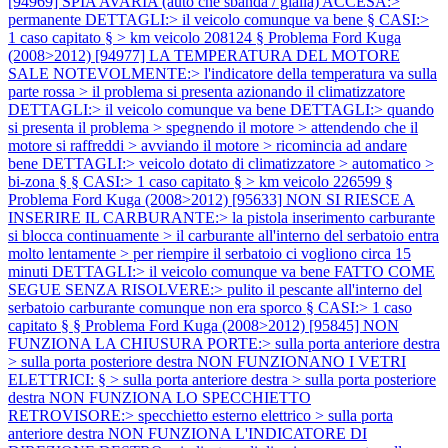
[94969] SPIA AVARIA (auto che sbanda / gialla) ACCESA:>
permanente DETTAGLI:> il veicolo comunque va bene § CASI:>
1 caso capitato § > km veicolo 208124 §
Problema Ford Kuga
(2008>2012) [94977] LA TEMPERATURA DEL MOTORE
SALE NOTEVOLMENTE:> l'indicatore della temperatura va sulla
parte rossa > il problema si presenta azionando il climatizzatore
DETTAGLI:> il veicolo comunque va bene DETTAGLI:> quando
si presenta il problema > spegnendo il motore > attendendo che il
motore si raffreddi > avviando il motore > ricomincia ad andare
bene DETTAGLI:> veicolo dotato di climatizzatore > automatico >
bi-zona § § CASI:> 1 caso capitato § > km veicolo 226599 §
Problema Ford Kuga (2008>2012) [95633] NON SI RIESCE A
INSERIRE IL CARBURANTE:> la pistola inserimento carburante
si blocca continuamente > il carburante all'interno del serbatoio entra
molto lentamente > per riempire il serbatoio ci vogliono circa 15
minuti DETTAGLI:> il veicolo comunque va bene FATTO COME
SEGUE SENZA RISOLVERE:> pulito il pescante all'interno del
serbatoio carburante comunque non era sporco § CASI:> 1 caso
capitato § §
Problema Ford Kuga (2008>2012) [95845] NON
FUNZIONA LA CHIUSURA PORTE:> sulla porta anteriore destra
> sulla porta posteriore destra NON FUNZIONANO I VETRI
ELETTRICI: § > sulla porta anteriore destra > sulla porta posteriore
destra NON FUNZIONA LO SPECCHIETTO
RETROVISORE:> specchietto esterno elettrico > sulla porta
anteriore destra NON FUNZIONA L'INDICATORE DI