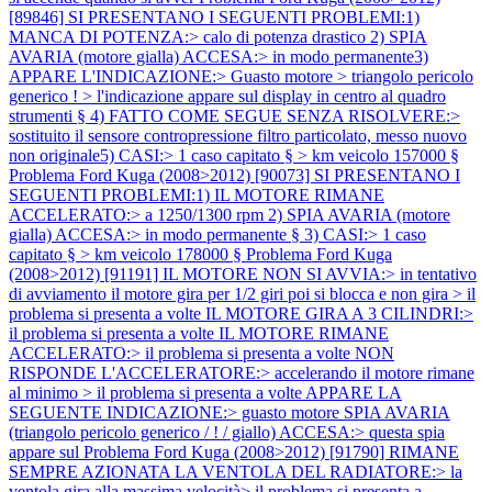
[89846] SI PRESENTANO I SEGUENTI PROBLEMI:1)
MANCA DI POTENZA:> calo di potenza drastico 2) SPIA
AVARIA (motore gialla) ACCESA:> in modo permanente3)
APPARE L'INDICAZIONE:> Guasto motore > triangolo pericolo
generico ! > l'indicazione appare sul display in centro al quadro
strumenti § 4) FATTO COME SEGUE SENZA RISOLVERE:>
sostituito il sensore contropressione filtro particolato, messo nuovo
non originale5) CASI:> 1 caso capitato § > km veicolo 157000 §
Problema Ford Kuga (2008>2012) [90073] SI PRESENTANO I
SEGUENTI PROBLEMI:1) IL MOTORE RIMANE
ACCELERATO:> a 1250/1300 rpm 2) SPIA AVARIA (motore
gialla) ACCESA:> in modo permanente § 3) CASI:> 1 caso
capitato § > km veicolo 178000 §
Problema Ford Kuga
(2008>2012) [91191] IL MOTORE NON SI AVVIA:> in tentativo
di avviamento il motore gira per 1/2 giri poi si blocca e non gira > il
problema si presenta a volte IL MOTORE GIRA A 3 CILINDRI:>
il problema si presenta a volte IL MOTORE RIMANE
ACCELERATO:> il problema si presenta a volte NON
RISPONDE L'ACCELERATORE:> accelerando il motore rimane
al minimo > il problema si presenta a volte APPARE LA
SEGUENTE INDICAZIONE:> guasto motore SPIA AVARIA
(triangolo pericolo generico / ! / giallo) ACCESA:> questa spia
appare sul
Problema Ford Kuga (2008>2012) [91790] RIMANE
SEMPRE AZIONATA LA VENTOLA DEL RADIATORE:> la
ventola gira alla massima velocità> il problema si presenta a