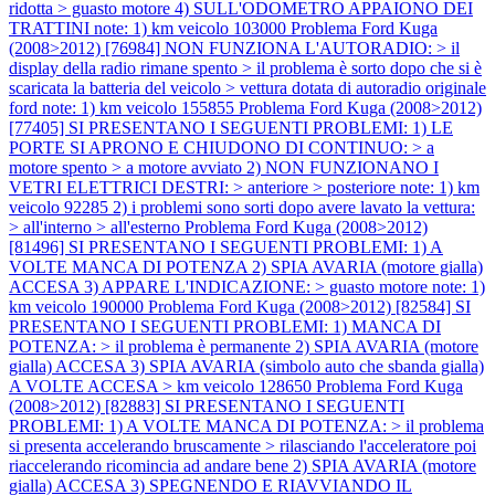
ridotta > guasto motore 4) SULL'ODOMETRO APPAIONO DEI
TRATTINI note: 1) km veicolo 103000
Problema Ford Kuga
(2008>2012) [76984] NON FUNZIONA L'AUTORADIO: > il
display della radio rimane spento > il problema è sorto dopo che si è
scaricata la batteria del veicolo > vettura dotata di autoradio originale
ford note: 1) km veicolo 155855
Problema Ford Kuga (2008>2012)
[77405] SI PRESENTANO I SEGUENTI PROBLEMI: 1) LE
PORTE SI APRONO E CHIUDONO DI CONTINUO: > a
motore spento > a motore avviato 2) NON FUNZIONANO I
VETRI ELETTRICI DESTRI: > anteriore > posteriore note: 1) km
veicolo 92285 2) i problemi sono sorti dopo avere lavato la vettura:
> all'interno > all'esterno
Problema Ford Kuga (2008>2012)
[81496] SI PRESENTANO I SEGUENTI PROBLEMI: 1) A
VOLTE MANCA DI POTENZA 2) SPIA AVARIA (motore gialla)
ACCESA 3) APPARE L'INDICAZIONE: > guasto motore note: 1)
km veicolo 190000
Problema Ford Kuga (2008>2012) [82584] SI
PRESENTANO I SEGUENTI PROBLEMI: 1) MANCA DI
POTENZA: > il problema è permanente 2) SPIA AVARIA (motore
gialla) ACCESA 3) SPIA AVARIA (simbolo auto che sbanda gialla)
A VOLTE ACCESA > km veicolo 128650
Problema Ford Kuga
(2008>2012) [82883] SI PRESENTANO I SEGUENTI
PROBLEMI: 1) A VOLTE MANCA DI POTENZA: > il problema
si presenta accelerando bruscamente > rilasciando l'acceleratore poi
riaccelerando ricomincia ad andare bene 2) SPIA AVARIA (motore
gialla) ACCESA 3) SPEGNENDO E RIAVVIANDO IL