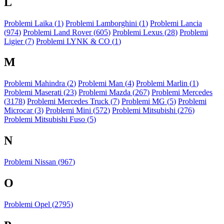
L
Problemi Laika (
1
)
Problemi Lamborghini (
1
)
Problemi Lancia
(
974
)
Problemi Land Rover (
605
)
Problemi Lexus (
28
)
Problemi
Ligier (
7
)
Problemi LYNK & CO (
1
)
M
Problemi Mahindra (
2
)
Problemi Man (
4
)
Problemi Marlin (
1
)
Problemi Maserati (
23
)
Problemi Mazda (
267
)
Problemi Mercedes
(
3178
)
Problemi Mercedes Truck (
7
)
Problemi MG (
5
)
Problemi
Microcar (
3
)
Problemi Mini (
572
)
Problemi Mitsubishi (
276
)
Problemi Mitsubishi Fuso (
5
)
N
Problemi Nissan (
967
)
O
Problemi Opel (
2795
)