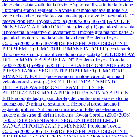
dopo che è stata sostituita la frizione 3) prima di sostituire la frizione
i problemi erano i seguenti > a volte il cambio andava in folle > a
volte nel cambio marcia faceva uno strappo > a volte inserendo la 1°
faceva
Problema Toyota Corolla (2000>2006) [65748] A VOLTE
NON SI AVVIA IL MOTORE nota: (dettagli) 1) quando si presenta
il problema in tentativo di avviamento il motore gira ma non parte 2)
quando il motore si avvia su strada va bene
Problema Toyota
Corolla (2000>2006) [67498] SI PRESENTANO I SEGUENTI
PROBLEMI: 1) IL MOTORE RIMANE IN FOLLE (accelerando
il motore va su di giri ma il veicolo non si sposta) 2) SUL DISPLAY
DELLA MARCE APPARE LA "N"
Problema Toyota Corolla
(2000>2006) [67996] SOSTITUITA LA FRIZIONE ADESSO SI
PRESENTANO I SEGUENTI PROBLEMI: 1) IL MOTORE
RIMANE IN FOLLE (accelerando il motore va su di giri ma il
veicolo non si sposta) 2) ESEGUITO L'ADATTAMENTO
DELLA NUOVA FRIZIONE TRAMITE TESTER
AUTODIAGNOSI MA LA PROCEDURA NON VA A BUON
FINE nota: (dettagli) 1) sul display del cambio non appare alcuna
indicazione 2) prima di sostituire la frizione si presentavano i
seguenti problemi > il cambio rimaneva in folle (accelerando il
motore andava su di giri m
Problema Toyota Corolla (2000>2006)
[70657] SI PRESENTANO I SEGUENTI PROBLEMI: 1)
MANCA DI POTENZA 2) FUMA NERO
Problema Toyota
Corolla (2000>2006) [71659] SI PRESENTANO I SEGUENTI
PROBLEMI: 1) A VOLTE IN ACCELERAZIONE SI AVVERTE