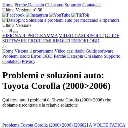
Home
Perchè Dataspin
Chi siamo
Supporto
Contattaci
Ultima Versione n° 58
Ultima Versione
n° 58
VISIONA IL PROGRAMMA
VIDEO CASI RISOLTI
GUIDE
SOFTWARE
PROBLEMI RISOLTI
ERRORI OBD
Home
Visiona il programma
Video casi risolti
Guide software
Problemi risolti
Errori OBD
Perchè Dataspin
Chi siamo
Supporto
Contattaci
Privacy
Problemi e soluzioni auto:
Toyota Corolla (2000>2006)
Qui trovi tutti i problemi di Toyota Corolla (2000>2006) che
abbiamo riscontrato e la relativa soluzione
Problema Toyota Corolla (2000>2006) [20682] A VOLTE FATICA