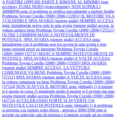
A PARTIRE OPPURE PARTE E RIMANE AL MINIMO (non
accelera), FUMA NERO (notevolmente), NON SUPERA I
3000RPM nota: il problema si verifica specialmente a motore freddo
Problema Toyota Corolla (2000>2006) [22951] IL MOTORE VA A
3 CILINDRI E SPIA AVARIA (motore gialla) SEMPRE ACCESA
nota: inizialmente aveva solo la spia avaria (motore gialla) accesa, la
vettura andava bene
Problema Toyota Corolla (2000>2006) [25521]
OLTRE I 2500RPM MANCA NOTEVOLMENTE DI
POTENZA, SPIA AVARIA (motore gialla) ACCESA nota:
inizialmente con il problema non era accesa la spia avaria e non
erano presenti errori su iniezione
Problema Toyota Corolla
(2000>2006) [32711] MANCA SEMPRE NOTEVOLMENTE DI
POTENZA, SPIA AVARIA (motore gialla) A VOLTE ACCESA
Problema Toyota Corolla (2000>2006) [33203] SPIA AVARIA
(motore gialla) SEMPRE ACCESA, LA VETTURA
COMUNQUE VA BENE
Problema Toyota Corolla (2000>2006)
[37211] SPIA AVARIA (motore gialla) A VOLTE ACCESA nota:
la vettura comunque va bene
Problema Toyota Corolla (2000>2006)
[37524] NON SI AVVIA IL MOTORE nota: (dettagli) 1) il motore
si è spento in corsa 2) insistendo molto il motore si è avviato ma spia
avaria (motore gialla) accesa
Problema Toyota Corolla (2000>2006)
[43724] ACCELERANDO FORTE SI AVVERTE UN
NOTEVOLE CALO DI POTENZA nota: (dettagli) 1) il problema
si presenta con motore sotto sforzo , arrivati a 3000/3500 rpm si
avverte un notevole calo di potenza e il motore scende ad un regime