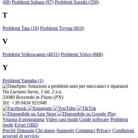
(
68
)
Problemi Subaru (
97
)
Problemi Suzuki (
350
)
T
Problemi Tata (
10
)
Problemi Toyota (
810
)
V
Problemi Volkswagen (
4031
)
Problemi Volvo (
888
)
Y
Problemi Yamaha (
1
)
Via Luciano Savio, 1 int. 2 z.a.
33080 Roveredo in Piano (PN)
Tel: +39 0434 921948
Visiona il programma
Video casi risolti
Guide software
Problemi
risolti
Errori OBD
Perchè Dataspin
Chi siamo
Supporto
Contattaci
Privacy
Condizioni
generali di servizio