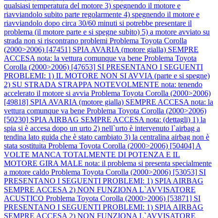
qualsiasi temperatura del motore 3) spegnendo il motore e
riavviandolo subito parte regolarmente 4) spegnendo il motore e
riavviandolo dopo circa 30/60 minuti si potrebbe presentare il
problema (il motore parte e si spegne subito) 5) a motore avviato su
strada non si riscontrano problemi
Problema Toyota Corolla
(2000>2006) [47451] SPIA AVARIA (motore gialla) SEMPRE
ACCESA nota: la vettura comunque va bene
Problema Toyota
Corolla (2000>2006) [47653] SI PRESENTANO I SEGUENTI
PROBLEMI: 1) IL MOTORE NON SI AVVIA (parte e si spegne)
2) SU STRADA STRAPPA NOTEVOLMENTE nota: tenendo
accelerato il motore si avvia
Problema Toyota Corolla (2000>2006)
[49818] SPIA AVARIA (motore gialla) SEMPRE ACCESA nota: la
vettura comunque va bene
Problema Toyota Corolla (2000>2006)
[50230] SPIA AIRBAG SEMPRE ACCESA nota: (dettagli) 1) la
spia si è accesa dopo un urto 2) nell`urto è intervenuto l`airbag a
tendina lato guida che è stato cambiato 3) la centralina airbag non è
stata sostituita
Problema Toyota Corolla (2000>2006) [50404] A
VOLTE MANCA TOTALMENTE DI POTENZA E IL
MOTORE GIRA MALE nota: il problema si presenta specialmente
a motore caldo
Problema Toyota Corolla (2000>2006) [53053] SI
PRESENTANO I SEGUENTI PROBLEMI: 1) SPIA AIRBAG
SEMPRE ACCESA 2) NON FUNZIONA L`AVVISATORE
ACUSTICO
Problema Toyota Corolla (2000>2006) [53871] SI
PRESENTANO I SEGUENTI PROBLEMI: 1) SPIA AIRBAG
SEMPRE ACCESA 2) NON FUNZIONA L`AVVISATORE