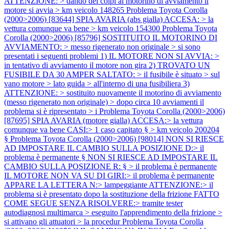
ATTENZIONE: > dando dei colpi al motorino di avviamento il
motore si avvia > km veicolo 148265
Problema Toyota Corolla
(2000>2006) [83644] SPIA AVARIA (abs gialla) ACCESA: > la
vettura comunque va bene > km veicolo 154300
Problema Toyota
Corolla (2000>2006) [85796] SOSTITUITO IL MOTORINO DI
AVVIAMENTO: > messo rigenerato non originale > si sono
presentati i seguenti problemi 1) IL MOTORE NON SI AVVIA: >
in tentativo di avviamento il motore non gira 2) TROVATO UN
FUSIBILE DA 30 AMPER SALTATO: > il fusibile è situato > sul
vano motore > lato guida > all'interno di una fusibiliera 3)
ATTENZIONE: > sostituito nuovamente il motorino di avviamento
(messo rigenerato non originale) > dopo circa 10 avviamenti il
problema si è ripresentato > i
Problema Toyota Corolla (2000>2006)
[87695] SPIA AVARIA (motore gialla) ACCESA:> la vettura
comunque va bene CASI:> 1 caso capitato § > km veicolo 200204
§
Problema Toyota Corolla (2000>2006) [98014] NON SI RIESCE
AD IMPOSTARE IL CAMBIO SULLA POSIZIONE D:> il
problema è permanente § NON SI RIESCE AD IMPOSTARE IL
CAMBIO SULLA POSIZIONE R: § > il problema è permanente
IL MOTORE NON VA SU DI GIRI:> il problema è permanente
APPARE LA LETTERA N:> lampeggiante ATTENZIONE:> il
problema si è presentato dopo la sostituzione della frizione FATTO
COME SEGUE SENZA RISOLVERE:> tramite tester
autodiagnosi multimarca > eseguito l'apprendimento della frizione >
si attivano gli attuatori > la procedur
Problema Toyota Corolla