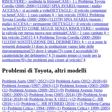
RISOLVERE:> sostituita la frizioneCASI:> 1 c
Problema Toyota
Corolla (2000>2006) [111602] SPIA AVARIA (motore / gialla)
ACCESA:> si accende a volteDETTAGLI:> il veicolo comunque
va beneCASI:> 1 caso capitato § > km veicolo 193611
Problema
Toyota Corolla (2000>2006) [112378] SPIA AVARIA (motore /
gialla) ACCESA:> permanente DETTAGLI:> il veicolo comunque
va beneFATTO COME SEGUE SENZA RISOLVERE:> sostituita
la valvola egr messa nuova non originaleCASI:> 1 caso capitato § >
km veicolo 234515 § §
Problema Toyota Corolla (2000>2006)
[113350] SOSTITUZIONE DEL DEBIMETRO: § > ci si pone le
seguenti domande:1) dopo la sostituzione vanno fatte delle
riprogrammazioni?2) dove è situato?3) come è accessibile?4)
caratteristiche del debimetro? § 5) quanto tempo ci vuole per la
sostituzione?6) che problemi può creare al veicolo? §
Problemi di Toyota, altri modelli
Problemi Auris (2007>2012) (
23
)
Problemi Auris (2012>2018) (
6
)
Problemi Avensis (1997>2003) (
13
)
Problemi Avensis (2003>2008)
(
11
)
Problemi Avensis (2009>2015) (
9
)
Problemi Avensis Verso
(2001>2009) (
2
)
Problemi Aygo (2005>2014) (
39
)
Problemi Aygo
(2014>2018) (
4
)
Problemi Aygo X (2021>) (
2
)
Problemi C- HR
(2016>) (
1
)
Problemi C- HR HYBRID (2016>) (
3
)
Problemi Carina
(
1
)
Problemi Celica ( 1994>1999) (
1
)
Problemi Celica ( 1999>2005)