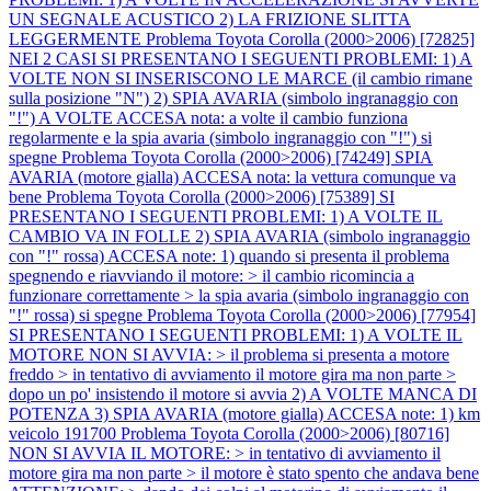
UN SEGNALE ACUSTICO 2) LA FRIZIONE SLITTA
LEGGERMENTE
Problema Toyota Corolla (2000>2006) [72825]
NEI 2 CASI SI PRESENTANO I SEGUENTI PROBLEMI: 1) A
VOLTE NON SI INSERISCONO LE MARCE (il cambio rimane
sulla posizione "N") 2) SPIA AVARIA (simbolo ingranaggio con
"!") A VOLTE ACCESA nota: a volte il cambio funziona
regolarmente e la spia avaria (simbolo ingranaggio con "!") si
spegne
Problema Toyota Corolla (2000>2006) [74249] SPIA
AVARIA (motore gialla) ACCESA nota: la vettura comunque va
bene
Problema Toyota Corolla (2000>2006) [75389] SI
PRESENTANO I SEGUENTI PROBLEMI: 1) A VOLTE IL
CAMBIO VA IN FOLLE 2) SPIA AVARIA (simbolo ingranaggio
con "!" rossa) ACCESA note: 1) quando si presenta il problema
spegnendo e riavviando il motore: > il cambio ricomincia a
funzionare correttamente > la spia avaria (simbolo ingranaggio con
"!" rossa) si spegne
Problema Toyota Corolla (2000>2006) [77954]
SI PRESENTANO I SEGUENTI PROBLEMI: 1) A VOLTE IL
MOTORE NON SI AVVIA: > il problema si presenta a motore
freddo > in tentativo di avviamento il motore gira ma non parte >
dopo un po' insistendo il motore si avvia 2) A VOLTE MANCA DI
POTENZA 3) SPIA AVARIA (motore gialla) ACCESA note: 1) km
veicolo 191700
Problema Toyota Corolla (2000>2006) [80716]
NON SI AVVIA IL MOTORE: > in tentativo di avviamento il
motore gira ma non parte > il motore è stato spento che andava bene