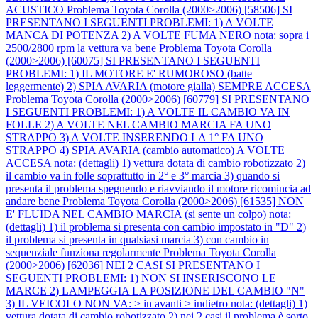
ACUSTICO
Problema Toyota Corolla (2000>2006) [58506] SI
PRESENTANO I SEGUENTI PROBLEMI: 1) A VOLTE
MANCA DI POTENZA 2) A VOLTE FUMA NERO nota: sopra i
2500/2800 rpm la vettura va bene
Problema Toyota Corolla
(2000>2006) [60075] SI PRESENTANO I SEGUENTI
PROBLEMI: 1) IL MOTORE E' RUMOROSO (batte
leggermente) 2) SPIA AVARIA (motore gialla) SEMPRE ACCESA
Problema Toyota Corolla (2000>2006) [60779] SI PRESENTANO
I SEGUENTI PROBLEMI: 1) A VOLTE IL CAMBIO VA IN
FOLLE 2) A VOLTE NEL CAMBIO MARCIA FA UNO
STRAPPO 3) A VOLTE INSERENDO LA 1° FA UNO
STRAPPO 4) SPIA AVARIA (cambio automatico) A VOLTE
ACCESA nota: (dettagli) 1) vettura dotata di cambio robotizzato 2)
il cambio va in folle soprattutto in 2° e 3° marcia 3) quando si
presenta il problema spegnendo e riavviando il motore ricomincia ad
andare bene
Problema Toyota Corolla (2000>2006) [61535] NON
E' FLUIDA NEL CAMBIO MARCIA (si sente un colpo) nota:
(dettagli) 1) il problema si presenta con cambio impostato in "D" 2)
il problema si presenta in qualsiasi marcia 3) con cambio in
sequenziale funziona regolarmente
Problema Toyota Corolla
(2000>2006) [62036] NEI 2 CASI SI PRESENTANO I
SEGUENTI PROBLEMI: 1) NON SI INSERISCONO LE
MARCE 2) LAMPEGGIA LA POSIZIONE DEL CAMBIO "N"
3) IL VEICOLO NON VA: > in avanti > indietro nota: (dettagli) 1)
vettura dotata di cambio robotizzato 2) nei 2 casi il problema è sorto