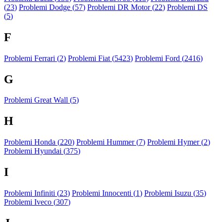
(
23
)
Problemi Dodge (
57
)
Problemi DR Motor (
22
)
Problemi DS
(
5
)
F
Problemi Ferrari (
2
)
Problemi Fiat (
5423
)
Problemi Ford (
2416
)
G
Problemi Great Wall (
5
)
H
Problemi Honda (
220
)
Problemi Hummer (
7
)
Problemi Hymer (
2
)
Problemi Hyundai (
375
)
I
Problemi Infiniti (
23
)
Problemi Innocenti (
1
)
Problemi Isuzu (
35
)
Problemi Iveco (
307
)