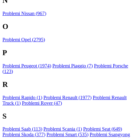
N
Problemi Nissan (
967
)
O
Problemi Opel (
2795
)
P
Problemi Peugeot (
1974
)
Problemi Piaggio (
7
)
Problemi Porsche
(
123
)
R
Problemi Rapido (
1
)
Problemi Renault (
1977
)
Problemi Renault
Truck (
1
)
Problemi Rover (
47
)
S
Problemi Saab (
113
)
Problemi Scania (
1
)
Problemi Seat (
649
)
Problemi Skoda (
377
)
Problemi Smart (
535
)
Problemi Ssangyong