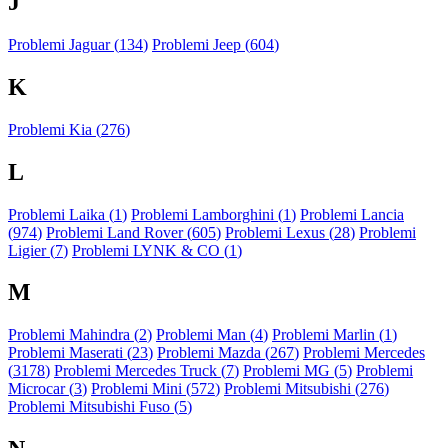
J
Problemi Jaguar (
134
)
Problemi Jeep (
604
)
K
Problemi Kia (
276
)
L
Problemi Laika (
1
)
Problemi Lamborghini (
1
)
Problemi Lancia
(
974
)
Problemi Land Rover (
605
)
Problemi Lexus (
28
)
Problemi
Ligier (
7
)
Problemi LYNK & CO (
1
)
M
Problemi Mahindra (
2
)
Problemi Man (
4
)
Problemi Marlin (
1
)
Problemi Maserati (
23
)
Problemi Mazda (
267
)
Problemi Mercedes
(
3178
)
Problemi Mercedes Truck (
7
)
Problemi MG (
5
)
Problemi
Microcar (
3
)
Problemi Mini (
572
)
Problemi Mitsubishi (
276
)
Problemi Mitsubishi Fuso (
5
)