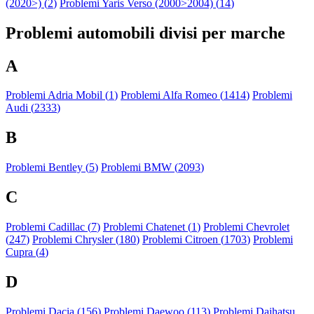
(2020>) (
2
)
Problemi Yaris Verso (2000>2004) (
14
)
Problemi automobili divisi per marche
A
Problemi Adria Mobil (
1
)
Problemi Alfa Romeo (
1414
)
Problemi
Audi (
2333
)
B
Problemi Bentley (
5
)
Problemi BMW (
2093
)
C
Problemi Cadillac (
7
)
Problemi Chatenet (
1
)
Problemi Chevrolet
(
247
)
Problemi Chrysler (
180
)
Problemi Citroen (
1703
)
Problemi
Cupra (
4
)
D
Problemi Dacia (
156
)
Problemi Daewoo (
113
)
Problemi Daihatsu