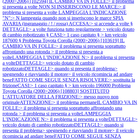
(2000>2006) [102594] IL CAMBIO VA IN FOLLE:> il problema
si presenta a volte NON SI INSERISCONO LE MARCE:> il
problema si presenta a volte LAMPEGGIA L'INDICAZIONE
"N":> N lampeggia quando non si inseriscono le marce SPIA
AVARIA (ingranaggio / ! / rossa) ACCESA:> si accende a volte §
DETTAGLI:> a volte funziona tutto regolarmente > veicolo dotato
di cambio robotizzato § CASI:> 1 caso capitato § > km veicolo
187600 §
Problema Toyota Corolla (2000>2006) [103619] IL
CAMBIO VA IN FOLLE:> il problema si presenta soprattutto
affrontando una rotonda > il problema si presenta a
volteLAMPEGGIA L'INDICAZIONE N:> il problema si presenta
a volteDETTAGLI:> veicolo dotato di cambio
robotizzatoDETTAGLI:> quando si presenta il problema>
spegnendo e riavviando il motore> il veicolo ricomincia ad andare
beneFATTO COME SEGUE SENZA RISOLVERE:> sostituita la
frizioneCASI:> 1 caso capitato § > km veicolo 196000
Problema
Toyota Corolla (2000>2006) [108803] SOSTITUITO
L'ATTUATORE DELLA FRIZIONE:> messo nuovo non
originaleATTENZIONE:> il problema permaneIL CAMBIO VA IN
FOLLE:> il problema si presenta soprattutto affrontando una
rotonda > il problema si presenta a volteLAMPEGGIA
L'INDICAZIONE N:> il problema si presenta a volteDETTAGLI:>
veicolo dotato di cambio robotizzatoDETTAGLI:> quando si
presenta il problema> spegnendo e riavviando il motore> il veicolo
ricomincia ad andare beneFATTO COME SEGUE SENZA