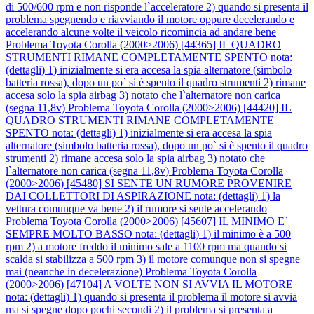
di 500/600 rpm e non risponde l`acceleratore 2) quando si presenta il
problema spegnendo e riavviando il motore oppure decelerando e
accelerando alcune volte il veicolo ricomincia ad andare bene
Problema Toyota Corolla (2000>2006) [44365] IL QUADRO
STRUMENTI RIMANE COMPLETAMENTE SPENTO nota:
(dettagli) 1) inizialmente si era accesa la spia alternatore (simbolo
batteria rossa), dopo un po` si è spento il quadro strumenti 2) rimane
accesa solo la spia airbag 3) notato che l`alternatore non carica
(segna 11,8v)
Problema Toyota Corolla (2000>2006) [44420] IL
QUADRO STRUMENTI RIMANE COMPLETAMENTE
SPENTO nota: (dettagli) 1) inizialmente si era accesa la spia
alternatore (simbolo batteria rossa), dopo un po` si è spento il quadro
strumenti 2) rimane accesa solo la spia airbag 3) notato che
l`alternatore non carica (segna 11,8v)
Problema Toyota Corolla
(2000>2006) [45480] SI SENTE UN RUMORE PROVENIRE
DAI COLLETTORI DI ASPIRAZIONE nota: (dettagli) 1) la
vettura comunque va bene 2) il rumore si sente accelerando
Problema Toyota Corolla (2000>2006) [45607] IL MINIMO E`
SEMPRE MOLTO BASSO nota: (dettagli) 1) il minimo è a 500
rpm 2) a motore freddo il minimo sale a 1100 rpm ma quando si
scalda si stabilizza a 500 rpm 3) il motore comunque non si spegne
mai (neanche in decelerazione)
Problema Toyota Corolla
(2000>2006) [47104] A VOLTE NON SI AVVIA IL MOTORE
nota: (dettagli) 1) quando si presenta il problema il motore si avvia
ma si spegne dopo pochi secondi 2) il problema si presenta a