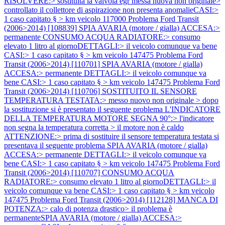
RISOLVERE:> sostituita la valvola egr messa nuova non originale>
controllato il collettore di aspirazione non presenta anomalieCASI:>
1 caso capitato § > km veicolo 117000
Problema Ford Transit
(2006>2014) [108839] SPIA AVARIA (motore / gialla) ACCESA:>
permanente CONSUMO ACQUA RADIATORE:> consumo
elevato 1 litro al giornoDETTAGLI:> il veicolo comunque va bene
CASI:> 1 caso capitato § > km veicolo 147475
Problema Ford
Transit (2006>2014) [110701] SPIA AVARIA (motore / gialla)
ACCESA:> permanente DETTAGLI:> il veicolo comunque va
bene CASI:> 1 caso capitato § > km veicolo 147475
Problema Ford
Transit (2006>2014) [110706] SOSTITUITO IL SENSORE
TEMPERATURA TESTATA:> messo nuovo non originale > dopo
la sostituzione si è presentato il seguente problema L'INDICATORE
DELLA TEMPERATURA MOTORE SEGNA 90°:> l'indicatore
non segna la temperatura corretta > il motore non è caldo
ATTENZIONE:> prima di sostituire il sensore temperatura testata si
presentava il seguente problema SPIA AVARIA (motore / gialla)
ACCESA:> permanente DETTAGLI:> il veicolo comunque va
bene CASI:> 1 caso capitato § > km veicolo 147475
Problema Ford
Transit (2006>2014) [110707] CONSUMO ACQUA
RADIATORE:> consumo elevato 1 litro al giornoDETTAGLI:> il
veicolo comunque va bene CASI:> 1 caso capitato § > km veicolo
147475
Problema Ford Transit (2006>2014) [112128] MANCA DI
POTENZA:> calo di potenza drastico> il problema è
permanenteSPIA AVARIA (motore / gialla) ACCESA:>