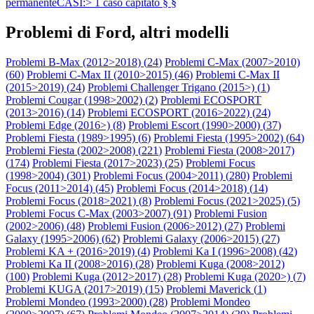
permanenteCASI:> 1 caso capitato § §
Problemi di Ford, altri modelli
Problemi B-Max (2012>2018) (
24
)
Problemi C-Max (2007>2010)
(
60
)
Problemi C-Max II (2010>2015) (
46
)
Problemi C-Max II
(2015>2019) (
24
)
Problemi Challenger Trigano (2015>) (
1
)
Problemi Cougar (1998>2002) (
2
)
Problemi ECOSPORT
(2013>2016) (
14
)
Problemi ECOSPORT (2016>2022) (
24
)
Problemi Edge (2016>) (
8
)
Problemi Escort (1990>2000) (
37
)
Problemi Fiesta (1989>1995) (
6
)
Problemi Fiesta (1995>2002) (
64
)
Problemi Fiesta (2002>2008) (
221
)
Problemi Fiesta (2008>2017)
(
174
)
Problemi Fiesta (2017>2023) (
25
)
Problemi Focus
(1998>2004) (
301
)
Problemi Focus (2004>2011) (
280
)
Problemi
Focus (2011>2014) (
45
)
Problemi Focus (2014>2018) (
14
)
Problemi Focus (2018>2021) (
8
)
Problemi Focus (2021>2025) (
5
)
Problemi Focus C-Max (2003>2007) (
91
)
Problemi Fusion
(2002>2006) (
48
)
Problemi Fusion (2006>2012) (
27
)
Problemi
Galaxy (1995>2006) (
62
)
Problemi Galaxy (2006>2015) (
27
)
Problemi KA + (2016>2019) (
4
)
Problemi Ka I (1996>2008) (
42
)
Problemi Ka II (2008>2016) (
28
)
Problemi Kuga (2008>2012)
(
100
)
Problemi Kuga (2012>2017) (
28
)
Problemi Kuga (2020>) (
7
)
Problemi KUGA (2017>2019) (
15
)
Problemi Maverick (
1
)
Problemi Mondeo (1993>2000) (
28
)
Problemi Mondeo