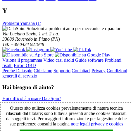
Y
Problemi Yamaha (
1
)
Via Luciano Savio, 1 int. 2 z.a.
33080 Roveredo in Piano (PN)
Tel: +39 0434 921948
Visiona il programma
Video casi risolti
Guide software
Problemi
risolti
Errori OBD
Perchè Dataspin
Chi siamo
Supporto
Contattaci
Privacy
Condizioni
generali di servizio
Hai bisogno di aiuto?
Hai difficoltà a usare DataSpin?
Clicca per la teleassistenza!
Questo sito utilizza cookies prevalentemente di natura tecnica
rilasciati dal titolare; sono tuttavia presenti anche cookies rilasciati
da soggetti terzi. Per maggiori informazioni e per la gestione delle
© 2003-2026 DataSpin è un marchio SpinelCar - Tutti i diritti
sue preferenze consulti la pagina
note legali privacy e cookies
riservati - È vietata la riproduzione anche parziale - Partita IVA