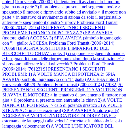
note: 1) km veicolo 70000 2) in tentativo di avviamento il motore
gira ma non parte 3) il problema si presenta nel seguente modo: >
spegnendo il motore e riprovando subito ad avviarlo > il motore non
parte > in tentativo di avviamento si aziona da solo il tergicristallo
anteriore > spegnendo il quadro > riprov
Problema Ford Transit
(2006>2014) [75954] SI PRESENTANO I SEGUENTI
PROBLEMI: 1) MANCA DI POTENZA 2) SPIA AVARIA
(motore gialla) ACCESA 3) SPIA AVARIA (simbolo ingranaggio
con "!" giallo) ACCESA
Problema Ford Transit (2006>2014)
[76068] BISOGNA SOSTITUIRE L'IMPARIGLIO DEL
BLOCCHETTO CHIAVI. note: 1) ci si pone le seguenti domande:
> bisogna effettuare delle riprogrammazioni dopo la sostituzione? >
si possono utilizzare le chiavi vecchie?
Problema Ford Transit
(2006>2014) [76123] SI PRESENTANO I SEGUENTI
PROBLEMI: 1) A VOLTE MANCA DI POTENZA 2) SPIA
AVARIA (simbolo ingranaggio con "!" gialla) ACCESA note: 1)
km veicolo 84929
Problema Ford Transit (2006>2014) [77032] SI
PRESENTANO I SEGUENTI PROBLEMI: 1) A VOLTE NON
SI AVVIA IL MOTORE: > in tentativo di avviamento il motore non
gira > il problema si presenta con entrambe le chiavi 2) A VOLTE
MANCA DI POTENZA: > calo di potenza drastico 3) A VOLTE
STRAPPA: > in accelerazione 4) SPIA AVARIA (motore gialla)
ACCESA 5) A VOLTE L'INDICATORE DI DIREZIONE: >
esternamente lampeggia alla velocità corretta > in abitacolo la spia
lampeggia velocemente 6) A VOLTE L'INDICATORE DEL