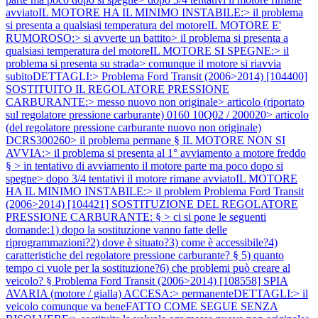
avviatoIL MOTORE HA IL MINIMO INSTABILE:> il problema
si presenta a qualsiasi temperatura del motoreIL MOTORE E'
RUMOROSO:> si avverte un battito> il problema si presenta a
qualsiasi temperatura del motoreIL MOTORE SI SPEGNE:> il
problema si presenta su strada> comunque il motore si riavvia
subitoDETTAGLI:>
Problema Ford Transit (2006>2014) [104400]
SOSTITUITO IL REGOLATORE PRESSIONE
CARBURANTE:> messo nuovo non originale> articolo (riportato
sul regolatore pressione carburante) 0160 10Q02 / 200020> articolo
(del regolatore pressione carburante nuovo non originale)
DCRS300260> il problema permane § IL MOTORE NON SI
AVVIA:> il problema si presenta al 1° avviamento a motore freddo
§ > in tentativo di avviamento il motore parte ma poco dopo si
spegne> dopo 3/4 tentativi il motore rimane avviatoIL MOTORE
HA IL MINIMO INSTABILE:> il problem
Problema Ford Transit
(2006>2014) [104421] SOSTITUZIONE DEL REGOLATORE
PRESSIONE CARBURANTE: § > ci si pone le seguenti
domande:1) dopo la sostituzione vanno fatte delle
riprogrammazioni?2) dove è situato?3) come è accessibile?4)
caratteristiche del regolatore pressione carburante? § 5) quanto
tempo ci vuole per la sostituzione?6) che problemi può creare al
veicolo? §
Problema Ford Transit (2006>2014) [108558] SPIA
AVARIA (motore / gialla) ACCESA:> permanenteDETTAGLI:> il
veicolo comunque va beneFATTO COME SEGUE SENZA