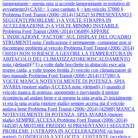
lampeggiante> questa spia si accende lampeggiante in tentativo di
avviamento3) CASI:> 1 caso capitato § > km veicolo 37000 §
Problema Ford Transit (2006>2014) [34352] SI PRESENTANO I
SEGUENTI PROBLEMI: 1) A VOLTE STRAPPA IN
ACCELERAZIONE 2) A VOLTE MINIMO INSTABILE
Problema Ford Transit (2006>2014) [36499] APPARE
L`INDICAZIONE "FACTOR" SUL DISPLAY DEL QUADRO
STRUMENTI nota: l`indicazione è permanente, comunque non si
riscontrano problemi al veicolo
Problema Ford Transit (2006>2014)
[36910] NON SI RIESCE A GESTIRE LA TEMPERATURA IN
ABITACOLO DEL CLIMATIZZATORE/RISCALDAMENTO
nota: (dettagli) 1) a volte dalle bocchette in abitacolo esce aria
troppo calda, a volte troppo fredda 2) veicolo con climatizzatore di
tipo manuale
Problema Ford Transit (2006>2014) [37596] A
VOLTE MANCA NOTEVOLMENTE DI POTENZA, SPIA
AVARIA (motore gialla) ACCESA nota: (dettagli) 1) quando il
veicolo manca di potenza, spegnendo e riavviando il motore
ricomincia ad andare bene e si spegne la spia avaria 2) inizialmente
vi era la spia avaria (motore gialla) sempre accesa ma il veicolo
andava bene
Problema Ford Transit (2006>2014) [42988] MANCA
NOTEVOLMENTE DI POTENZA, SPIA AVARIA (motore
gialla) SEMPRE ACCESA
Problema Ford Transit (2006>2014)
[44530] A MOTORE FREDDO SI PRESENTANO I SEGUENTI
PROBLEMI: 1) STRAPPA IN ACCELERAZIONE (ai bassi
regimi) 2) ONDEGGIA A VELOCITA` COSTANTE (accelera e