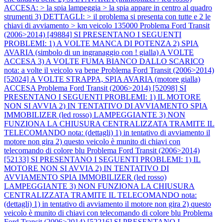
ACCESA: > la spia lampeggia > la spia appare in centro al quadro
strumenti 3) DETTAGLI: > il problema si presenta con tutte e 2 le
chiavi di avviamento > km veicolo 135000
Problema Ford Transit
(2006>2014) [49884] SI PRESENTANO I SEGUENTI
PROBLEMI: 1) A VOLTE MANCA DI POTENZA 2) SPIA
AVARIA (simbolo di un ingranaggio con ! gialla) A VOLTE
ACCESA 3) A VOLTE FUMA BIANCO DALLO SCARICO
nota: a volte il veicolo va bene
Problema Ford Transit (2006>2014)
[52024] A VOLTE STRAPPA, SPIA AVARIA (motore gialla)
ACCESA
Problema Ford Transit (2006>2014) [52098] SI
PRESENTANO I SEGUENTI PROBLEMI: 1) IL MOTORE
NON SI AVVIA 2) IN TENTATIVO DI AVVIAMENTO SPIA
IMMOBILIZER (led rosso) LAMPEGGIANTE 3) NON
FUNZIONA LA CHIUSURA CENTRALIZZATA TRAMITE IL
TELECOMANDO nota: (dettagli) 1) in tentativo di avviamento il
motore non gira 2) questo veicolo è munito di chiavi con
telecomando di colore blu
Problema Ford Transit (2006>2014)
[52133] SI PRESENTANO I SEGUENTI PROBLEMI: 1) IL
MOTORE NON SI AVVIA 2) IN TENTATIVO DI
AVVIAMENTO SPIA IMMOBILIZER (led rosso)
LAMPEGGIANTE 3) NON FUNZIONA LA CHIUSURA
CENTRALIZZATA TRAMITE IL TELECOMANDO nota:
(dettagli) 1) in tentativo di avviamento il motore non gira 2) questo
veicolo è munito di chiavi con telecomando di colore blu
Problema
Ford Transit (2006>2014) [52216] SI PRESENTANO I