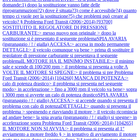
domande:1) dopo la sostituzione vanno fatte delle
riprogrammazioni?2) dove è situata?3) come è accessibile?4) quanto
tempo ci vuole per la sostituzione?5) che problemi può creare al
veicolo? §
Problema Ford Transit (2006>2014) [93700]
SOSTITUITO IL REGOLATORE DI PRESSIONE
CARBURANTE:> messo nuovo non originale > dopo la
sostituzione si è presentato il seguente problemaSPIA AVARIA
(ingranaggio / ! / gialla) ACCESA:> accesa in modo permanente
DETTAGLI:> il veicolo comunque va bene > prima di sostituire il
regolatore di pressione carburante si presentava il seguente
problemaIL MOTORE HA IL MINIMO INSTABILE:> il minimo
sale e scende di 100/200 rpm > il problema si presenta a volte A
VOLTE IL MOTORE SI SPEGNE:> il problema si pre
Problema
Ford Transit (2006>2014) [104260] MANCA DI POTENZA:>
calo di potenza drastico> il problema si presenta nel seguente
modo> in accelerazione > fino a 3000 rpm il veicolo va bene> sopra
i 3000 rpm si avverte un calo di potenza drasticoSPIA AVARIA
(ingranaggio / ! / giallo) ACCESA:> si accende quando si presenta il
problema con calo di potenzaDETTAGLI:> quando si presenta il
problema > spegnendo e riavviando il motore > il veicolo ricomincia
ad andare bene> la spia avaria (ingranaggio / ! / giallo) si spegne> in
accelerazione sopra
Problema Ford Transit (2006>2014) [104265]
IL MOTORE NON SI AVVIA:> il problema si presenta al 1°
avviamento a motore freddo § > in tentativo di avviamento il motore
parte ma poco dopo si spegne> dopo 3/4 tentativi il motore rimane