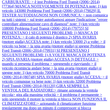
CARBURANTE: > è inst
Problema Ford Transit (2006>2014)
[77364] MANCA NOTEVOLMENTE DI POTENZA note: 1) km
veicolo 143080
Problema Ford Transit (2006>2014) [79029] IL
TESTER AUTODIAGNOSI NON COMUNICA: > non comunica
su tutti i sistemi > sul tester autodiagnosi appare l'indicazione "errore
controllare alimentazione cavo di diagnosi" note: 1) km veicolo
108000
Problema Ford Transit (2006>2014) [79755] SI
PRESENTANO I SEGUENTI PROBLEMI: 1) MANCA DI
POTENZA: > il calo di potenza è drastico 2) SPIA AVARIA
(motore gialla) ACCESA note: 1) km veicolo 53000 2) a volte: > il
veicolo va bene > la spia avaria (motore gialla) si spegne
Problema
Ford Transit (2006>2014) [79931] SI PRESENTANO I
SEGUENTI PROBLEMI: 1) A VOLTE MANCA DI POTENZA
2) SPIA AVARIA (motore gialla) ACCESA 3) DETTAGLI: >
quando si presenta il problema > spegnendo e riavviando > il
veicolo ricomincia andare bene > la spia avaria (motore gialla) si
spegne note: 1) km veicolo 70000
Problema Ford Transit
(2006>2014) [80748] SPIA AVARIA (motore gialla) ACCESA: > il
veicolo comunque va bene note: 1) km veicolo 32000
Problema
Ford Transit (2006>2014) [81120] GIRA SEMPRE LA
VENTOLA DEL RADIATORE:> rimane azionata la ventola
piccola> gira alla massima velocità > il problema è permanente >
solo spegnendo il motore la ventola si blocca NON FUNZIONA IL
CLIMATIZZATORE:> azionando il climatizzatore funziona
regolarmente ma dopo un minuto il compressore si blocca