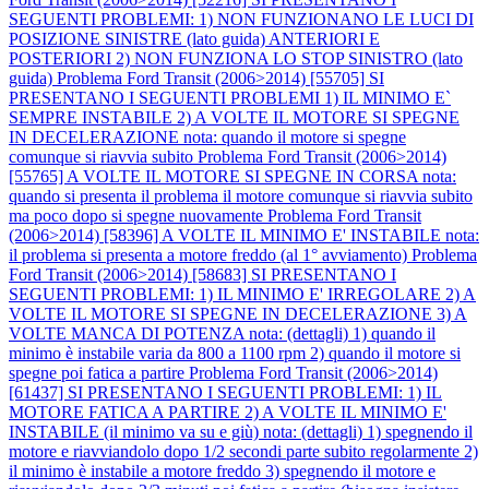
SEGUENTI PROBLEMI: 1) NON FUNZIONANO LE LUCI DI
POSIZIONE SINISTRE (lato guida) ANTERIORI E
POSTERIORI 2) NON FUNZIONA LO STOP SINISTRO (lato
guida)
Problema Ford Transit (2006>2014) [55705] SI
PRESENTANO I SEGUENTI PROBLEMI 1) IL MINIMO E`
SEMPRE INSTABILE 2) A VOLTE IL MOTORE SI SPEGNE
IN DECELERAZIONE nota: quando il motore si spegne
comunque si riavvia subito
Problema Ford Transit (2006>2014)
[55765] A VOLTE IL MOTORE SI SPEGNE IN CORSA nota:
quando si presenta il problema il motore comunque si riavvia subito
ma poco dopo si spegne nuovamente
Problema Ford Transit
(2006>2014) [58396] A VOLTE IL MINIMO E' INSTABILE nota:
il problema si presenta a motore freddo (al 1° avviamento)
Problema
Ford Transit (2006>2014) [58683] SI PRESENTANO I
SEGUENTI PROBLEMI: 1) IL MINIMO E' IRREGOLARE 2) A
VOLTE IL MOTORE SI SPEGNE IN DECELERAZIONE 3) A
VOLTE MANCA DI POTENZA nota: (dettagli) 1) quando il
minimo è instabile varia da 800 a 1100 rpm 2) quando il motore si
spegne poi fatica a partire
Problema Ford Transit (2006>2014)
[61437] SI PRESENTANO I SEGUENTI PROBLEMI: 1) IL
MOTORE FATICA A PARTIRE 2) A VOLTE IL MINIMO E'
INSTABILE (il minimo va su e giù) nota: (dettagli) 1) spegnendo il
motore e riavviandolo dopo 1/2 secondi parte subito regolarmente 2)
il minimo è instabile a motore freddo 3) spegnendo il motore e