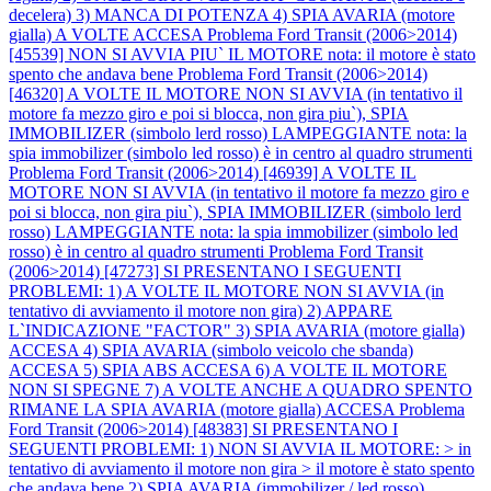
decelera) 3) MANCA DI POTENZA 4) SPIA AVARIA (motore
gialla) A VOLTE ACCESA
Problema Ford Transit (2006>2014)
[45539] NON SI AVVIA PIU` IL MOTORE nota: il motore è stato
spento che andava bene
Problema Ford Transit (2006>2014)
[46320] A VOLTE IL MOTORE NON SI AVVIA (in tentativo il
motore fa mezzo giro e poi si blocca, non gira piu`), SPIA
IMMOBILIZER (simbolo lerd rosso) LAMPEGGIANTE nota: la
spia immobilizer (simbolo led rosso) è in centro al quadro strumenti
Problema Ford Transit (2006>2014) [46939] A VOLTE IL
MOTORE NON SI AVVIA (in tentativo il motore fa mezzo giro e
poi si blocca, non gira piu`), SPIA IMMOBILIZER (simbolo lerd
rosso) LAMPEGGIANTE nota: la spia immobilizer (simbolo led
rosso) è in centro al quadro strumenti
Problema Ford Transit
(2006>2014) [47273] SI PRESENTANO I SEGUENTI
PROBLEMI: 1) A VOLTE IL MOTORE NON SI AVVIA (in
tentativo di avviamento il motore non gira) 2) APPARE
L`INDICAZIONE "FACTOR" 3) SPIA AVARIA (motore gialla)
ACCESA 4) SPIA AVARIA (simbolo veicolo che sbanda)
ACCESA 5) SPIA ABS ACCESA 6) A VOLTE IL MOTORE
NON SI SPEGNE 7) A VOLTE ANCHE A QUADRO SPENTO
RIMANE LA SPIA AVARIA (motore gialla) ACCESA
Problema
Ford Transit (2006>2014) [48383] SI PRESENTANO I
SEGUENTI PROBLEMI: 1) NON SI AVVIA IL MOTORE: > in
tentativo di avviamento il motore non gira > il motore è stato spento
che andava bene 2) SPIA AVARIA (immobilizer / led rosso)