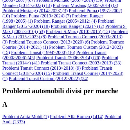
(2000>2007) (
67
)
Problemi Mondeo (2007>2014) (
39
)
Problemi
Mondeo (2014>2022) (
13
)
Problemi Mustang (2005>2014) (
3
)
Problemi Mustang (2014>2023) (
3
)
Problemi Puma (1997>2002)
(
10
)
Problemi Puma (2019>2024) (
7
)
Problemi Ranger
(1998>2005) (
1
)
Problemi Ranger (2005>2012) (
4
)
Problemi
Ranger (2012>2020) (
18
)
Problemi Ranger (2021>) (
2
)
Problemi S-
Max (2006>2010) (
53
)
Problemi S-Max (2010>2015) (
12
)
Problemi
S-Max (2015>2023) (
8
)
Problemi Tourneo Connect (2003>2013)
(
3
)
Problemi Tourneo Connect (2013>2020) (
6
)
Problemi Tourneo
Courier (2014>2021) (
1
)
Problemi Tourneo Custom (2012>2023)
(
15
)
Problemi Transit (1994>2000) (
16
)
Problemi Transit
(2000>2006) (
45
)
Problemi Transit (2006>2014) (
76
)
Problemi
Transit (2014>) (
41
)
Problemi Transit Connect (2003>2013) (
33
)
Problemi Transit Connect (2013>2018) (
9
)
Problemi Transit
Connect (2018>2020) (
15
)
Problemi Transit Courier (2014>2023)
(
1
)
Problemi Transit Custom (2012>2022) (
24
)
Problemi automobili divisi per marche
A
Problemi Adria Mobil (
1
)
Problemi Alfa Romeo (
1414
)
Problemi
Audi (
2333
)