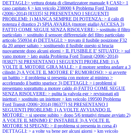
DETTAGLI:> vettura dotata di climatizzatore manuale § CASI:> 1
caso capitato § > km veicolo 238000 §
Problema Ford Transit
(2006>2014) [83335] SI PRESENTANO I SEGUENTI
PROBLEMI: 1) MANCA SEMPRE DI POTENZA: > il calo di
potenza è drastico 2) SPIA AVARIA (motore gialla) ACCESA 3)
FATTO COME SEGUE SENZA RISOLVERE: > sostituito il filtro
particolato > sostituito il sensore differenziale del filtro particolato
articolo 550934 4) DETTAGLI: > trovato il fusibile posizione F32
da 20 amper saltato > sostituendo il fusibile questo si brucia
nuovamente dopo alcuni giorni > IL FUSIBILE E' SITUATO: > sul
vano motore > lato guida
Problema Ford Transit (2006>2014)
[83827] SI PRESENTANO I SEGUENTI PROBLEMI: 1) A
VOLTE IL MOTORE GIRA MALE: > il motore sembra andare a 3
cilindri 2) A VOLTE IL MOTORE E' RUMOROSO: > si avverte
un battito > il problema si presenta con motore al minimo >
accelerando il battito sparisce 3) DETTAGLI: > i problemi si
presentano soprattutto a motore caldo 4) FATTO COME SEGUE
SENZA RISOLVERE: > pulita la valvola egr > revisionati gli
iniettori > sostituito un iniettore > km veicolo 199500
Problema
Ford Transit (2006>2014) [86377] SI PRESENTANO I
SEGUENTI PROBLEMI: 1) A VOLTE AVVIANDO IL
MOTORE: > si spegne subito > dopo 5/6 tentativi rimane avviato 2)
A VOLTE IL MINIMO E' INSTABILE 3) A VOLTE IL
MOTORE SI SPEGNE: > il problema si presenta in corsa 4)
DETTAGLI: > a volte va bene per alcuni giorni > km veicolo