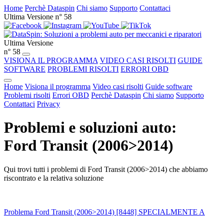
Home
Perchè Dataspin
Chi siamo
Supporto
Contattaci
Ultima Versione n° 58
Ultima Versione
n° 58
VISIONA IL PROGRAMMA
VIDEO CASI RISOLTI
GUIDE
SOFTWARE
PROBLEMI RISOLTI
ERRORI OBD
Home
Visiona il programma
Video casi risolti
Guide software
Problemi risolti
Errori OBD
Perchè Dataspin
Chi siamo
Supporto
Contattaci
Privacy
Problemi e soluzioni auto:
Ford Transit (2006>2014)
Qui trovi tutti i problemi di Ford Transit (2006>2014) che abbiamo
riscontrato e la relativa soluzione
Problema Ford Transit (2006>2014) [8448] SPECIALMENTE A