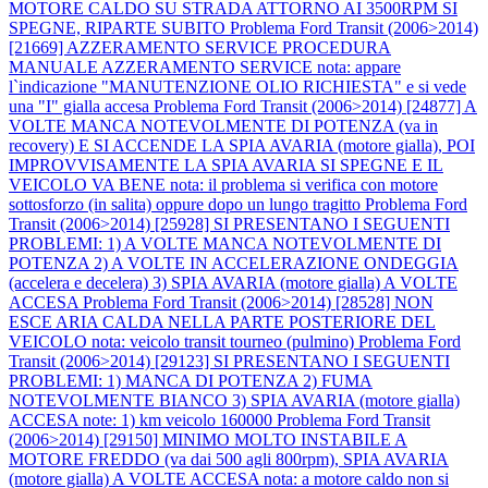
MOTORE CALDO SU STRADA ATTORNO AI 3500RPM SI
SPEGNE, RIPARTE SUBITO
Problema Ford Transit (2006>2014)
[21669] AZZERAMENTO SERVICE PROCEDURA
MANUALE AZZERAMENTO SERVICE nota: appare
l`indicazione "MANUTENZIONE OLIO RICHIESTA" e si vede
una "I" gialla accesa
Problema Ford Transit (2006>2014) [24877] A
VOLTE MANCA NOTEVOLMENTE DI POTENZA (va in
recovery) E SI ACCENDE LA SPIA AVARIA (motore gialla), POI
IMPROVVISAMENTE LA SPIA AVARIA SI SPEGNE E IL
VEICOLO VA BENE nota: il problema si verifica con motore
sottosforzo (in salita) oppure dopo un lungo tragitto
Problema Ford
Transit (2006>2014) [25928] SI PRESENTANO I SEGUENTI
PROBLEMI: 1) A VOLTE MANCA NOTEVOLMENTE DI
POTENZA 2) A VOLTE IN ACCELERAZIONE ONDEGGIA
(accelera e decelera) 3) SPIA AVARIA (motore gialla) A VOLTE
ACCESA
Problema Ford Transit (2006>2014) [28528] NON
ESCE ARIA CALDA NELLA PARTE POSTERIORE DEL
VEICOLO nota: veicolo transit tourneo (pulmino)
Problema Ford
Transit (2006>2014) [29123] SI PRESENTANO I SEGUENTI
PROBLEMI: 1) MANCA DI POTENZA 2) FUMA
NOTEVOLMENTE BIANCO 3) SPIA AVARIA (motore gialla)
ACCESA note: 1) km veicolo 160000
Problema Ford Transit
(2006>2014) [29150] MINIMO MOLTO INSTABILE A
MOTORE FREDDO (va dai 500 agli 800rpm), SPIA AVARIA
(motore gialla) A VOLTE ACCESA nota: a motore caldo non si