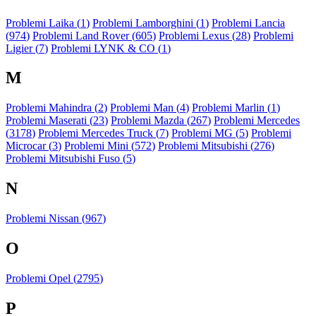
Problemi Laika (
1
)
Problemi Lamborghini (
1
)
Problemi Lancia
(
974
)
Problemi Land Rover (
605
)
Problemi Lexus (
28
)
Problemi
Ligier (
7
)
Problemi LYNK & CO (
1
)
M
Problemi Mahindra (
2
)
Problemi Man (
4
)
Problemi Marlin (
1
)
Problemi Maserati (
23
)
Problemi Mazda (
267
)
Problemi Mercedes
(
3178
)
Problemi Mercedes Truck (
7
)
Problemi MG (
5
)
Problemi
Microcar (
3
)
Problemi Mini (
572
)
Problemi Mitsubishi (
276
)
Problemi Mitsubishi Fuso (
5
)
N
Problemi Nissan (
967
)
O
Problemi Opel (
2795
)
P