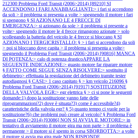
212300
Problema Ford Transit (2006>2014) [89210] SI
ACCENDONO I FARI ANABBAGLIANTI:> i fari si accendono
da soli > il problema si presenta a volte > spegnendo il motore i fari
si spengono § SI AZIONANO LE 4 FRECCE DI
EMERGENZA:> si azionano da sole > il problema si presente a
volte> spegnendo il motore le 4 frecce rimangono azionate > solo
scollegando la batteria del veicolo le 4 frecce si bloccano § SI
AZIONANO I TERGICRISTALLO: § > i fari si accendono da soli
> poi si bloccano dove capita > il problema si presenta a volte>
spegnendo il
Problema Ford Transit (2006>2014) [90816] MANCA
DI POTENZA:> calo di potenza drasticoAPPARE LA
SEGUENTE INDICAZIONE:> guasto motore far riparare motore
§ FATTO COME SEGUE SENZA RISOLVERE:> sostituito il
debimetro> effettuata la regolazione del debimetro tramite tester
autodiagnosi § CASI:> 1 caso capitato § > km veicolo 216096 §
Problema Ford Transit (2006>2014) [91917] SOSTITUZIONE
DELLA VALVOLA EGR:> egr elettrica § > ci si pone le seguenti
domande:1) dopo la sostituzione vanno fatte delle
riprogrammazioni?2) dove è situata?3) come è accessibile?4)
caratteristiche della valvola egr? § 5) quanto tempo ci vuole per la
sostituzione?6) che problemi può creare al veicolo? §
Problema Ford
Transit (2006>2014) [93086] NON SI AVVIA IL MOTORE:> in
tentativo di avviamento il motore gira ma non parte > il problema è
permanente > il motore si è spento in corsa SBORBOTTA:> a volte
il motore si avvia ma gira male NON RISPONDE