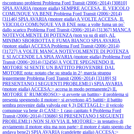
riscontrano problemi
Problema Ford Transit (2006>2014) [30810]
SPIA AVARIA (motore gialla) SEMPRE ACCESA, IL VEICOLO
COMUNQUE VA BENE
Problema Ford Transit (2006>2014)
[31146] SPIA AVARIA (motore gialla) A VOLTE ACCESA, IL
VEICOLO COMUNQUE VA B ENE nota: a volte fuma un po`
dallo scarico
Problema Ford Transit (2006>2014) [31367] MANCA
NOTEVOLMENTE DI POTENZA (non va su di giri), AL
MINIMO SBORBOTTA E FUMA BIANCO SPIA AVARIA
(motore gialla) ACCESA
Problema Ford Transit (2006>2014)
[31727] A VOLTE MANCA NOTEVOLMENTE DI POTENZA
E SI ACCENDE LA SPIA AVARIA (motore gialla)
Problema Ford
Transit (2006>2014) [32456] A VOLTE SPEGNENDO IL
MOTORE SI SENTE UN BATTITO PROVENIRE DAL
MOTORE nota: notato che su strada in 2^ marcia strappa
leggermente
Problema Ford Transit (2006>2014) [33189] SI
PRESENTANO I SEGUENTI PROBLEMI:1) SPIA AVARIA
(motore gialla) ACCESA:> accesa in modo permanente2) IL
MOTORE E' RUMOROSO:> si avverte un battito> il problema si
presenta spegnendo il motore> si avvertono 4/5 battiti> il battito
sembra provenire dalla valvola egr § 3) DETTAGLI:> il veicolo
comunque va bene 4) CASI:> 1 caso capitato §
Problema Ford
Transit (2006>2014) [33686] SI PRESENTANO I SEGUENTI
PROBLEMI:1) NON SI AVVIA IL MOTORE:> in tentativo di
avviamento il motore gira ma non parte> il motore è stato spento che
andava bene2) SPIA AVARIA (candelette gialla) ACCESA:>