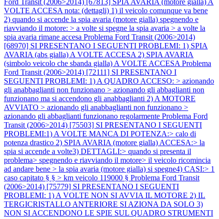
Ford Transit (2006>2014) [67813] SPIA AVARIA (motore gialla) A
VOLTE ACCESA nota: (dettagli) 1) il veicolo comunque va bene
2) quando si accende la spia avaria (motore gialla) spegnendo e
riavviando il motore: > a volte si spegne la spia avaria > a volte la
spia avaria rimane accesa
Problema Ford Transit (2006>2014)
[68970] SI PRESENTANO I SEGUENTI PROBLEMI: 1) SPIA
AVARIA (abs gialla) A VOLTE ACCESA 2) SPIA AVARIA
(simbolo veicolo che sbanda gialla) A VOLTE ACCESA
Problema
Ford Transit (2006>2014) [72111] SI PRESENTANO I
SEGUENTI PROBLEMI: 1) A QUADRO ACCESO: > azionando
gli anabbaglianti non funzionano > azionando gli abbaglianti non
funzionano ma si accendono gli anabbaglianti 2) A MOTORE
AVVIATO > azionando gli anabbaglianti non funzionano >
azionando gli abbaglianti funzionano regolarmente
Problema Ford
Transit (2006>2014) [75503] SI PRESENTANO I SEGUENTI
PROBLEMI:1) A VOLTE MANCA DI POTENZA:> calo di
potenza drastico 2) SPIA AVARIA (motore gialla) ACCESA:> la
spia si accende a volte3) DETTAGLI:> quando si presenta il
problema> spegnendo e riavviando il motore> il veicolo ricomincia
ad andare bene > la spia avaria (motore gialla) si spegne4) CASI:> 1
caso capitato § § > km veicolo 119000 §
Problema Ford Transit
(2006>2014) [75779] SI PRESENTANO I SEGUENTI
PROBLEMI: 1) A VOLTE NON SI AVVIA IL MOTORE 2) IL
TERGICRISTALLO ANTERIORE SI AZIONA DA SOLO 3)
NON SI ACCENDONO LE SPIE SUL QUADRO STRUMENTI