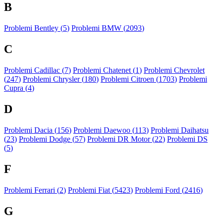
B
Problemi Bentley (
5
)
Problemi BMW (
2093
)
C
Problemi Cadillac (
7
)
Problemi Chatenet (
1
)
Problemi Chevrolet
(
247
)
Problemi Chrysler (
180
)
Problemi Citroen (
1703
)
Problemi
Cupra (
4
)
D
Problemi Dacia (
156
)
Problemi Daewoo (
113
)
Problemi Daihatsu
(
23
)
Problemi Dodge (
57
)
Problemi DR Motor (
22
)
Problemi DS
(
5
)
F
Problemi Ferrari (
2
)
Problemi Fiat (
5423
)
Problemi Ford (
2416
)
G