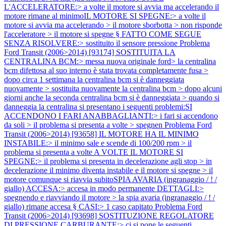
L'ACCELERATORE:> a volte il motore si avvia ma accelerando il
motore rimane al minimoIL MOTORE SI SPEGNE:> a volte il
motore si avvia ma accelerando > il motore sborbotta > non risponde
l'acceleratore > il motore si spegne § FATTO COME SEGUE
SENZA RISOLVERE:> sostituito il sensore pressione
Problema
Ford Transit (2006>2014) [93174] SOSTITUITA LA
CENTRALINA BCM:> messa nuova originale ford> la centralina
bcm difettosa al suo interno è stata trovata completamente fusa >
dopo circa 1 settimana la centralina bcm si è danneggiata
nuovamente > sostituita nuovamente la centralina bcm > dopo alcuni
giorni anche la seconda centralina bcm si è danneggiata > quando si
danneggia la centralina si presentano i seguenti problemi:SI
ACCENDONO I FARI ANABBAGLIANTI:> i fari si accendono
da soli > il problema si presenta a volte > spegnen
Problema Ford
Transit (2006>2014) [93658] IL MOTORE HA IL MINIMO
INSTABILE:> il minimo sale e scende di 100/200 rpm > il
problema si presenta a volte A VOLTE IL MOTORE SI
SPEGNE:> il problema si presenta in decelerazione agli stop > in
decelerazione il minimo diventa instabile e il motore si spegne > il
motore comunque si riavvia subitoSPIA AVARIA (ingranaggio / ! /
giallo) ACCESA:> accesa in modo permanente DETTAGLI:>
spegnendo e riavviando il motore > la spia avaria (ingranaggio / ! /
giallo) rimane accesa § CASI:> 1 caso capitato
Problema Ford
Transit (2006>2014) [93698] SOSTITUZIONE REGOLATORE
DI PRESSIONE CARBURANTE:> ci si pone le seguenti