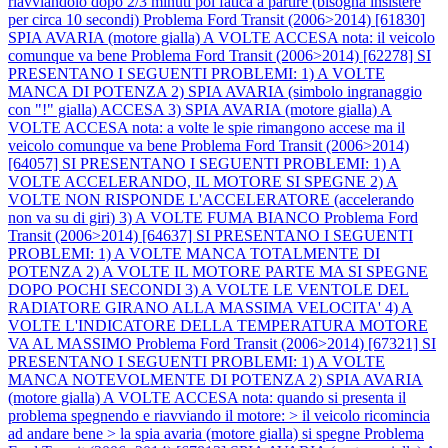
riavviandolo dopo 2/3 minuti poi fatica a partire (bisogna insistere
per circa 10 secondi)
Problema Ford Transit (2006>2014) [61830]
SPIA AVARIA (motore gialla) A VOLTE ACCESA nota: il veicolo
comunque va bene
Problema Ford Transit (2006>2014) [62278] SI
PRESENTANO I SEGUENTI PROBLEMI: 1) A VOLTE
MANCA DI POTENZA 2) SPIA AVARIA (simbolo ingranaggio
con "!" gialla) ACCESA 3) SPIA AVARIA (motore gialla) A
VOLTE ACCESA nota: a volte le spie rimangono accese ma il
veicolo comunque va bene
Problema Ford Transit (2006>2014)
[64057] SI PRESENTANO I SEGUENTI PROBLEMI: 1) A
VOLTE ACCELERANDO, IL MOTORE SI SPEGNE 2) A
VOLTE NON RISPONDE L'ACCELERATORE (accelerando
non va su di giri) 3) A VOLTE FUMA BIANCO
Problema Ford
Transit (2006>2014) [64637] SI PRESENTANO I SEGUENTI
PROBLEMI: 1) A VOLTE MANCA TOTALMENTE DI
POTENZA 2) A VOLTE IL MOTORE PARTE MA SI SPEGNE
DOPO POCHI SECONDI 3) A VOLTE LE VENTOLE DEL
RADIATORE GIRANO ALLA MASSIMA VELOCITA' 4) A
VOLTE L'INDICATORE DELLA TEMPERATURA MOTORE
VA AL MASSIMO
Problema Ford Transit (2006>2014) [67321] SI
PRESENTANO I SEGUENTI PROBLEMI: 1) A VOLTE
MANCA NOTEVOLMENTE DI POTENZA 2) SPIA AVARIA
(motore gialla) A VOLTE ACCESA nota: quando si presenta il
problema spegnendo e riavviando il motore: > il veicolo ricomincia
ad andare bene > la spia avaria (motore gialla) si spegne
Problema