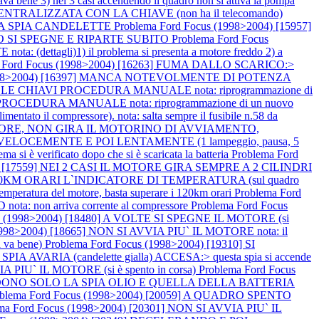
dava bene 3) nei 3 casi accendendo il quadro non si attiva la pompa
NTRALIZZATA CON LA CHIAVE (non ha il telecomando)
A LA SPIA CANDELETTE
Problema Ford Focus (1998>2004) [15957]
MO SI SPEGNE E RIPARTE SUBITO
Problema Ford Focus
ettagli)1) il problema si presenta a motore freddo 2) a
a Ford Focus (1998>2004) [16263] FUMA DALLO SCARICO:>
(1998>2004) [16397] MANCA NOTEVOLMENTE DI POTENZA
LLE CHIAVI PROCEDURA MANUALE nota: riprogrammazione di
ROCEDURA MANUALE nota: riprogrammazione di un nuovo
 il compressore). nota: salta sempre il fusibile n.58 da
L MOTORE, NON GIRA IL MOTORINO DI AVVIAMENTO,
VELOCEMENTE E POI LENTAMENTE (1 lampeggio, pausa, 5
è verificato dopo che si è scaricata la batteria
Problema Ford
04) [17559] NEI 2 CASI IL MOTORE GIRA SEMPRE A 2 CILINDRI
 A 120KM ORARI L`INDICATORE DI TEMPERATURA (sul quadro
peratura del motore, basta superare i 120km orari
Problema Ford
 non arriva corrente al compressore
Problema Ford Focus
us (1998>2004) [18480] A VOLTE SI SPEGNE IL MOTORE (si
1998>2004) [18665] NON SI AVVIA PIU` IL MOTORE nota: il
 va bene)
Problema Ford Focus (1998>2004) [19310] SI
A AVARIA (candelette gialla) ACCESA:> questa spia si accende
A PIU` IL MOTORE (si è spento in corsa)
Problema Ford Focus
NDONO SOLO LA SPIA OLIO E QUELLA DELLA BATTERIA
oblema Ford Focus (1998>2004) [20059] A QUADRO SPENTO
ma Ford Focus (1998>2004) [20301] NON SI AVVIA PIU` IL