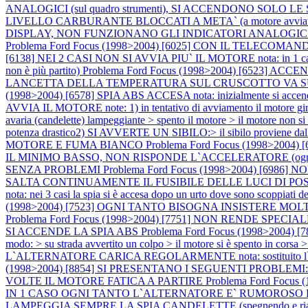
ANALOGICI (sul quadro strumenti), SI ACCENDONO SO
LIVELLO CARBURANTE BLOCCATI A META` (a motore avviat
DISPLAY, NON FUNZIONANO GLI INDICATORI ANALOGIC
Problema Ford Focus (1998>2004) [6025] CON IL TELE
[6138] NEI 2 CASI NON SI AVVIA PIU` IL MOTORE nota: in 1 caso il pro
non è più partito)
Problema Ford Focus (1998>2004) [6523
LANCETTA DELLA TEMPERATURA SUL CRUSCOTTO VA SU E GIU' SPI
(1998>2004) [6578] SPIA ABS ACCESA nota: inizialmente si accen
AVVIA IL MOTORE note: 1) in tentativo di avviamento il motore gira ma
avaria (candelette) lampeggiante > spento il motore > il motore non si
potenza drastico2) SI AVVERTE UN SIBILO:> il sibilo proviene dall
MOTORE E FUMA BIANCO
Problema Ford Focus (1998>2004
IL MINIMO BASSO, NON RISPONDE L`ACCELERATORE (ogni tan
SENZA PROBLEMI
Problema Ford Focus (1998>2004) [6
SALTA CONTINUAMENTE IL FUSIBILE DELLE LUCI DI PO
nota: nei 3 casi la spia si è accesa dopo un urto dove sono scoppiati de
(1998>2004) [7523] OGNI TANTO BISOGNA INSISTERE MO
Problema Ford Focus (1998>2004) [7751] NON RENDE SP
SI ACCENDE LA SPIA ABS
Problema Ford Focus (1998>2004) [789
modo: > su strada avvertito un colpo > il motore si è spento in corsa 
L`ALTERNATORE CARICA REGOLARMENTE nota: sostituito l`alternato
(1998>2004) [8854] SI PRESENTANO I SEGUENTI PROBLEMI:
VOLTE IL MOTORE FATICA A PARTIRE
Problema Ford Focu
IN 1 CASO OGNI TANTO L`ALTERNATORE E` RUMOROSO E
LAMPEGGIA SEMPRE LA SPIA CANDELETTE (spegnendo e riacc