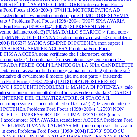
A NON SI E` PIU` AVVIATO IL MOTORE
Problema Ford Focus
ma Ford Focus (1998>2004) [9741] IL MOTORE FATICA AD
o > insistendo nell'avviamento il motore parte IL MOTORE SI AVVIA
tato §
Problema Ford Focus (1998>2004) [9907] SPIA AVARIA
ma Ford Focus (1998>2004) [10076] SI PRESENTANO I
venire dall'intercooler3) FUMA DALLO SCARICO:> fuma nero>
 MANCA DI POTENZA:> calo di potenza drastico> il problema
8>2004) [10637] MANCA SEMPRE DI POTENZA (non supera i
ASI SPIA AIRBAG SEMPRE ACCESA
Problema Ford Focus
CCESA nota: verificato che l`alternatore carica
n parte 2) il problema si è presentato nel seguente modo: > il
TE SU STRADA PERDE COLPI LAMPEGGIA LA SPIA CANDELETTE
ivo di avviamento il motore gira ma non parte 2) il motore si è
tativo di avviamento il motore gira ma non parte > insistendo
ema Ford Focus (1998>2004) [12118] DIAGNOSI ERRORI
SENTANO I SEGUENTI PROBLEMI:1) MANCA DI POTENZA:> calo
 si rompe un manicotto> il soffio si avverte su strada 3) CASI:> 1
TOLE INTERNE DEL CLIMATIZZATORE, SI STACCA IL
l compressore e si accende il led sul tasto a/c) 2) le ventole interne
 DI POTENZA
Problema Ford Focus (1998>2004) [12593] NON
E IL COMPRESSORE DEL CLIMATIZZATORE (non si
acceleratore) SPIA AVARIA (candelette) ACCESA
Problema Ford
STRUMENTI VANNO AL MASSIMO (poco dopo si stabilizzano
 in corsa
Problema Ford Focus (1998>2004) [12973] SOLO SU
a), A VOLTE CONTINUA AD ANDARE MENTRE A VOLTE SI