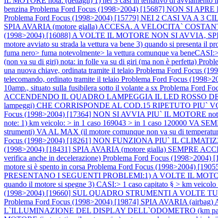
IL MOTORE nota: (dettagli) 1) nei 3 casi in tentativo di avviamento il
benzina
Problema Ford Focus (1998>2004) [15687] NON SI 
Problema Ford Focus (1998>2004) [15779] NEI 2 CASI V
SPIA AVARIA (motore gialla) ACCESA. A VELOCITA` COST
(1998>2004) [16088] A VOLTE IL MOTORE NON SI AVVIA, SPIA AV
motore avviato su strada la vettura va bene 3) quando si presenta il p
fuma nero> fuma notevolmente> la vettura comunque va beneCASI:> 
(non va su di giri) nota: in folle va su di giri (ma non è perfetta)
Prob
una nuova chiave, ordinata tramite il telaio
Problema Ford Focus 
telecomando, ordinato tramite il telaio
Problema Ford Focus (1998>20
10amp., situato sulla fusibilera sotto il volante a sx
Problema Ford 
ACCENDENDO IL QUADRO LAMPEGGIA IL LED ROSSO DELL`IMM
lampeggi) CHE CORRISPONDE AL COD.15 RIPETUTO PIU` VOLTE nota: in
Focus (1998>2004) [17364] NON SI AVVIA PIU` IL MOTORE nota: e
note: 1) km veicolo: > in 1 caso 169043 > in 1 caso 120000 VA 
strumenti) VA AL MAX (il motore comunque non va su di temperatura
Focus (1998>2004) [18261] NON FUNZIONA PIU` IL CLIMATIZ
(1998>2004) [18431] SPIA AVARIA (motore gialla) SEMP
verifica anche in decelerazione)
Problema Ford Focus (1998>2004
motore si è spento in corsa
Problema Ford Focus (1998>2004) [19
PRESENTANO I SEGUENTI PROBLEMI:1) A VOLTE IL MOTORE SI SPEG
quando il motore si spegne 3) CASI:> 1 caso capitato § > km veicol
(1998>2004) [19660] SUL QUADRO STRUMENTI A VOLTE 
Problema Ford Focus (1998>2004) [19874] SPIA AVARIA (airbag) AC
L`ILLUMINAZIONE DEL DISPLAY DELL`ODOMETRO (km parzial