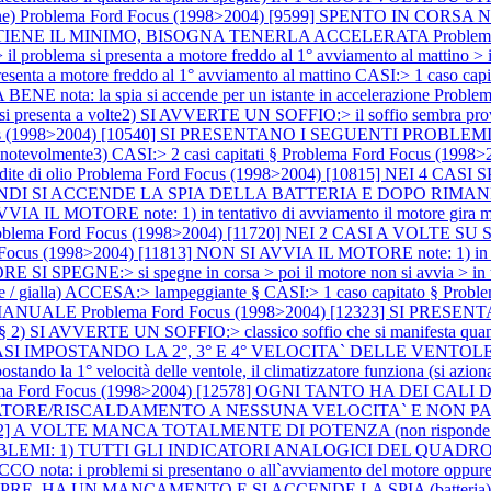
ne)
Problema Ford Focus (1998>2004) [9599] SPENTO IN CORS
 TIENE IL MINIMO, BISOGNA TENERLA ACCELERATA
Proble
> il problema si presenta a motore freddo al 1° avviamento al mattin
senta a motore freddo al 1° avviamento al mattino CASI:> 1 caso capi
ta: la spia si accende per un istante in accelerazione
Proble
senta a volte2) SI AVVERTE UN SOFFIO:> il soffio sembra pro
us (1998>2004) [10540] SI PRESENTANO I SEGUENTI PROBLEMI:1)
tevolmente3) CASI:> 2 casi capitati §
Problema Ford Focus (199
dite di olio
Problema Ford Focus (1998>2004) [10815] NEI 4 C
 SI ACCENDE LA SPIA DELLA BATTERIA E DOPO RIMANE FISSA A
 IL MOTORE note: 1) in tentativo di avviamento il motore gira ma no
oblema Ford Focus (1998>2004) [11720] NEI 2 CASI A VOL
Focus (1998>2004) [11813] NON SI AVVIA IL MOTORE note: 1) in tentat
I SPEGNE:> si spegne in corsa > poi il motore non si avvia > in ten
te / gialla) ACCESA:> lampeggiante § CASI:> 1 caso capitato §
Probl
 MANUALE
Problema Ford Focus (1998>2004) [12323] SI PRE
e § 2) SI AVVERTE UN SOFFIO:> classico soffio che si manifesta quando
EI 2 CASI IMPOSTANDO LA 2°, 3° E 4° VELOCITA` DELLE VEN
ndo la 1° velocità delle ventole, il climatizzatore funziona (si aziona i
ma Ford Focus (1998>2004) [12578] OGNI TANTO HA DEI CALI
TORE/RISCALDAMENTO A NESSUNA VELOCITA` E NON PART
2942] A VOLTE MANCA TOTALMENTE DI POTENZA (non risponde l`
OBLEMI: 1) TUTTI GLI INDICATORI ANALOGICI DEL QUADRO 
a: i problemi si presentano o all`avviamento del motore oppure
E, HA UN MANCAMENTO E SI ACCENDE LA SPIA (batteri