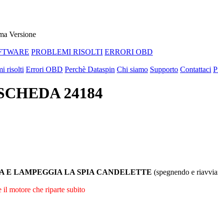
ma Versione
FTWARE
PROBLEMI RISOLTI
ERRORI OBD
i risolti
Errori OBD
Perchè Dataspin
Chi siamo
Supporto
Contattaci
P
 SCHEDA 24184
ZA E LAMPEGGIA LA SPIA CANDELETTE
(spegnendo e riavvian
e il motore che riparte subito