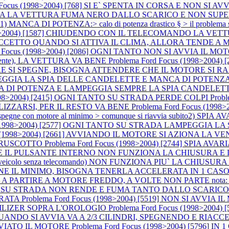
d Focus (1998>2004) [768] SI E` SPENTA IN CORSA E NON S
ARTENZA LA VETTURA FUMA NERO DALLO SCARICO E NON SUP
ANCA DI POTENZA:> calo di potenza drastico § > il problema 
1998>2004) [1587] CHIUDENDO CON IL TELECOMANDO LA VE
E ECCETTO QUANDO SI ATTIVA IL CLIMA, ALLORA TENDE A
rd Focus (1998>2004) [2086] OGNI TANTO NON SI AVVIA I
lmente), LA VETTURA VA BENE
Problema Ford Focus (1998>2004
SPEGNE, BISOGNA ATTENDERE CHE IL MOTORE SI RAFFREDDI P
AMPEGGIA LA SPIA DELLE CANDELETTE E MANCA DI POTENZA (a m
CA DI POTENZA E LAMPEGGIA SEMPRE LA SPIA CANDELET
(1998>2004) [2415] OGNI TANTO SU STRADA PERDE COLPI
Prob
LIZZARSI, PER IL RESTO VA BENE
Problema Ford Focus (199
ne con motore al minimo > comunque si riavvia subito2) SPIA AVARI
us (1998>2004) [2577] OGNI TANTO SU STRADA LAMPEGGIA
cus (1998>2004) [2661] AVVIANDO IL MOTORE SI AZIONA 
 CRUSCOTTO
Problema Ford Focus (1998>2004) [2744] SPIA 
NDO E IL PULSANTE INTERNO NON FUNZIONA LA CHIUSURA E
 1 CASO (veicolo senza telecomando) NON FUNZIONA PIU` LA C
IENE IL MINIMO, BISOGNA TENERLA ACCELERATA IN 1 CASO
IRE A MOTORE FREDDO, A VOLTE NON PARTE nota: accelerando si
 [3767] SU STRADA NON RENDE E FUMA TANTO DALLO SCARIC
ERATA
Problema Ford Focus (1998>2004) [5519] NON SI AV
ILIZER SOPRA L'OROLOGIO
Problema Ford Focus (1998>2004)
E QUANDO SI AVVIA VA A 2/3 CILINDRI, SPEGNENDO E RIA
VVIATO IL MOTORE
Problema Ford Focus (1998>2004) [5796]