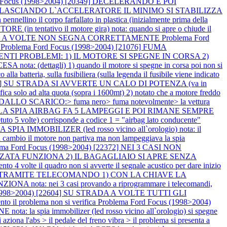
d Focus (1998>2004) [20349] DECELERANDO E POI
POI RILASCIANDO L`ACCELERATORE IL MINIMO SI STABILIZZA
llino il corpo farfallato in plastica (inizialmente prima della
(in tentativo il motore gira) nota: quando si apre o chiude il
RANTE A VOLTE NON SEGNA CORRETTAMENTE
Problema Ford
o
Problema Ford Focus (1998>2004) [21076] FUMA
EGUENTI PROBLEMI: 1) IL MOTORE SI SPEGNE IN CORSA 2)
ota: (dettagli) 1) quando il motore si spegne in corsa poi non si
lla batteria, sulla fusibiliera (sulla legenda il fusibile viene indicato
1953] SU STRADA SI AVVERTE UN CALO DI POTENZA (va in
ad alta quota (sopra i 1600mt) 2) notato che a motore freddo
DALLO SCARICO:> fuma nero> fuma notevolmente> la vettura
RE LA SPIA AIRBAG FA 5 LAMPEGGI E POI RIMANE SEMPRE
olte) corrisponde a codice 1 = "airbag lato conducente"
IMMOBILIZER (led rosso vicino all`orologio) nota: il
el cambio il motore non partiva ma non lampeggiava la spia
ema Ford Focus (1998>2004) [22372] NEI 3 CASI NON
TA FUNZIONA 2) IL BAGAGLIAIO SI APRE SENZA
lte il quadro non si avverte il segnale acustico per dare inizio
ATA TRAMITE TELECOMANDO 1) CON LA CHIAVE LA
: nei 3 casi provando a riprogrammare i telecomandi,
 (1998>2004) [22604] SU STRADA A VOLTE TUTTI GLI
 problema non si verifica
Problema Ford Focus (1998>2004)
a spia immobilizer (led rosso vicino all`orologio) si spegne
na l'abs > il pedale del freno vibra > il problema si presenta a