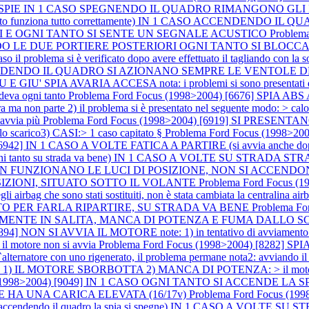
LO LE SPIE IN 1 CASO SPEGNENDO IL QUADRO RIMANGONO 
o funziona tutto correttamente) IN 1 CASO ACCENDENDO I
I E OGNI TANTO SI SENTE UN SEGNALE ACUSTICO
Problem
COMANDO LE DUE PORTIERE POSTERIORI OGNI TANTO SI BL
blema si è verificato dopo avere effettuato il tagliando con la sostitu
] ACCENDENDO IL QUADRO SI AZIONANO SEMPRE LE VENTOL
A AVARIA ACCESA nota: i problemi si sono presentati dopo a
deva ogni tanto
Problema Ford Focus (1998>2004) [6676] SPIA A
 non parte 2) il problema si è presentato nel seguente modo: > calo di
 avvia più
Problema Ford Focus (1998>2004) [6919] SI PRESEN
o scarico3) CASI:> 1 caso capitato §
Problema Ford Focus (1998>2
) [6942] IN 1 CASO A VOLTE FATICA A PARTIRE (si avvia anch
to su strada va bene) IN 1 CASO A VOLTE SU STRADA STRAP
986] NON FUNZIONANO LE LUCI DI POSIZIONE, NON SI ACC
SIZIONI, SITUATO SOTTO IL VOLANTE
Problema Ford Focus 
gli airbag che sono stati sostituiti, non è stata cambiata la centralina a
LTO PER FARLA RIPARTIRE, SU STRADA VA BENE
Problema F
ECIALMENTE IN SALITA, MANCA DI POTENZA E FUMA DALLO 
4] NON SI AVVIA IL MOTORE note: 1) in tentativo di avviamento il mo
> il motore non si avvia
Problema Ford Focus (1998>2004) [8282] 
re con uno rigenerato, il problema permane nota2: avviando il mo
 1) IL MOTORE SBORBOTTA 2) MANCA DI POTENZA: > il motor
s (1998>2004) [9049] IN 1 CASO OGNI TANTO SI ACCENDE LA 
 HA UNA CARICA ELEVATA (16/17v)
Problema Ford Focus (
endendo il quadro la spia si spegne) IN 1 CASO A VOLTE 