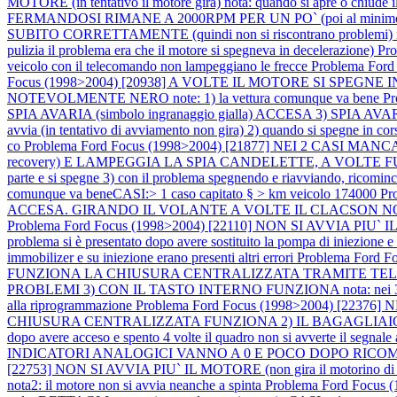
MOTORE (in tentativo il motore gira) nota: quando si apre o chiude i
FERMANDOSI RIMANE A 2000RPM PER UN PO` (poi al minimo
SUBITO CORRETTAMENTE (quindi non si riscontrano problemi) nota: il 
pulizia il problema era che il motore si spegneva in decelerazione)
Pro
veicolo con il telecomando non lampeggiano le frecce
Problema Fo
Focus (1998>2004) [20938] A VOLTE IL MOTORE SI SPEGNE IN COR
NOTEVOLMENTE NERO note: 1) la vettura comunque va bene
P
SPIA AVARIA (simbolo ingranaggio gialla) ACCESA 3) SPIA AVARIA (
avvia (in tentativo di avviamento non gira) 2) quando si spegne in corsa 
co
Problema Ford Focus (1998>2004) [21877] NEI 2 CASI M
recovery) E LAMPEGGIA LA SPIA CANDELETTE, A VOLTE FUMA NOTEV
parte e si spegne 3) con il problema spegnendo e riavviando, ricomin
comunque va beneCASI:> 1 caso capitato § > km veicolo 174000
Pr
ACCESA. GIRANDO IL VOLANTE A VOLTE IL CLACSON NON FUNZIONA n
Problema Ford Focus (1998>2004) [22110] NON SI AVVIA PIU`
problema si è presentato dopo avere sostituito la pompa di iniezione
immobilizer e su iniezione erano presenti altri errori
Problema Ford 
FUNZIONA LA CHIUSURA CENTRALIZZATA TRAMITE TELE
PROBLEMI 3) CON IL TASTO INTERNO FUNZIONA nota: nei 3 casi prova
alla riprogrammazione
Problema Ford Focus (1998>2004) [2
CHIUSURA CENTRALIZZATA FUNZIONA 2) IL BAGAGLIAIO SI AP
dopo avere acceso e spento 4 volte il quadro non si avverte il segnale
INDICATORI ANALOGICI VANNO A 0 E POCO DOPO RICOMINCIANO 
[22753] NON SI AVVIA PIU` IL MOTORE (non gira il motorino di 
nota2: il motore non si avvia neanche a spinta
Problema Ford Focus (1