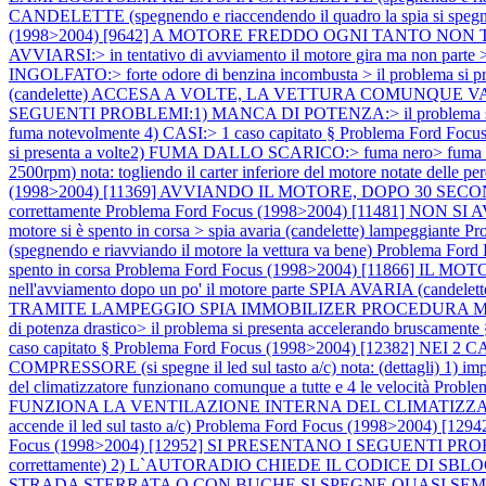
CANDELETTE (spegnendo e riaccendendo il quadro la spia si speg
(1998>2004) [9642] A MOTORE FREDDO OGNI TANTO NON
AVVIARSI:> in tentativo di avviamento il motore gira ma non parte 
INGOLFATO:> forte odore di benzina incombusta > il problema si pre
(candelette) ACCESA A VOLTE, LA VETTURA COMUNQUE VA BENE no
SEGUENTI PROBLEMI:1) MANCA DI POTENZA:> il problema si pre
fuma notevolmente 4) CASI:> 1 caso capitato §
Problema Ford Foc
si presenta a volte2) FUMA DALLO SCARICO:> fuma nero> fuma no
2500rpm) nota: togliendo il carter inferiore del motore notate delle per
(1998>2004) [11369] AVVIANDO IL MOTORE, DOPO 30 SECONDI
correttamente
Problema Ford Focus (1998>2004) [11481] NON SI AVVIA
motore si è spento in corsa > spia avaria (candelette) lampeggiante
Pr
(spegnendo e riavviando il motore la vettura va bene)
Problema Ford 
spento in corsa
Problema Ford Focus (1998>2004) [11866] IL MOTORE S
nell'avviamento dopo un po' il motore parte SPIA AVARIA (candelet
TRAMITE LAMPEGGIO SPIA IMMOBILIZER PROCEDURA
di potenza drastico> il problema si presenta accelerando bruscament
caso capitato §
Problema Ford Focus (1998>2004) [12382] N
COMPRESSORE (si spegne il led sul tasto a/c) nota: (dettagli) 1) imposta
del climatizzatore funzionano comunque a tutte e 4 le velocità
Proble
FUNZIONA LA VENTILAZIONE INTERNA DEL CLIMATIZZA
accende il led sul tasto a/c)
Problema Ford Focus (1998>2004) [1
Focus (1998>2004) [12952] SI PRESENTANO I SEGUENTI PR
correttamente) 2) L`AUTORADIO CHIEDE IL CODICE DI SBLOCCO not
STRADA STERRATA O CON BUCHE SI SPEGNE QUASI SEMPR