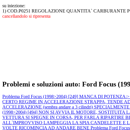
su iniezione:
1) COD.P0251 REGOLAZIONE QUANTITA` CARBURANTE P
cancellandolo si ripresenta
Problemi e soluzioni auto: Ford Focus (19
Problema Ford Focus (1998>2004) [249] MANCA DI POTENZA:> calo 
CERTO REGIME IN ACCELERAZIONE STRAPPA, TENDE AD AN
ACCELERAZIONE (sembra andare a 3 cilindri) SPECIALMENTE A MOT
(1998>2004) [494] NON SI AVVIA IL MOTORE, SOSTITU
VETTURA SI SPEGNE IN CORSA, PER FARLA RIPARTIRE 
ALL`IMPROVVISO LAMPEGGIA LA SPIA CANDELETTE E 
VOLTE RICOMINCIA AD ANDARE BENE
Problema Ford Focus