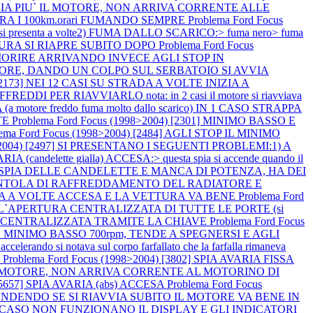
I AVVIA PIU` IL MOTORE, NON ARRIVA CORRENTE ALLE
ERA I 100km.orari FUMANDO SEMPRE
Problema Ford Focus
si presenta a volte2) FUMA DALLO SCARICO:> fuma nero> fuma
TTURA SI RIAPRE SUBITO DOPO
Problema Ford Focus
 MORIRE ARRIVANDO INVECE AGLI STOP IN
L MOTORE, DANDO UN COLPO SUL SERBATOIO SI AVVIA
) [2173] NEI 12 CASI SU STRADA A VOLTE INIZIA A
ER RIAVVIARLO nota: in 2 casi il motore si riavviava
otore freddo fuma molto dallo scarico) IN 1 CASO STRAPPA
TE
Problema Ford Focus (1998>2004) [2301] MINIMO BASSO E
lema Ford Focus (1998>2004) [2484] AGLI STOP IL MINIMO
8>2004) [2497] SI PRESENTANO I SEGUENTI PROBLEMI:1) A
A (candelette gialla) ACCESA:> questa spia si accende quando il
 LA SPIA DELLE CANDELETTE E MANCA DI POTENZA, HA DEI
LA VENTOLA DI RAFFREDDAMENTO DEL RADIATORE E
AVARIA A VOLTE ACCESA E LA VETTURA VA BENE
Problema Ford
 L`APERTURA CENTRALIZZATA DI TUTTE LE PORTE (si
HIUSURA CENTRALIZZATA TRAMITE LA CHIAVE
Problema Ford Focus
 MINIMO BASSO 700rpm, TENDE A SPEGNERSI E AGLI
 notava sul corpo farfallato che la farfalla rimaneva
O
Problema Ford Focus (1998>2004) [3802] SPIA AVARIA FISSA
VIA IL MOTORE, NON ARRIVA CORRENTE AL MOTORINO DI
 [5657] SPIA AVARIA (abs) ACCESA
Problema Ford Focus
CCENDENDO SE SI RIAVVIA SUBITO IL MOTORE VA BENE IN
 IN 1 CASO NON FUNZIONANO IL DISPLAY E GLI INDICATORI