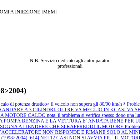
OMPA INIEZIONE [MEM]
ABBIAMO LA SOLUZIONE AL
PROBLEMA!
N.B. Servizio dedicato agli autoriparatori
professionali
98>2004)
di potenza drastico> il veicolo non supera gli 80/90 km/h §
Probl
DARE A 3 CILINDRI, OLTRE VA MEGLIO IN 3 CASI VA SEM
ORE CALDO nota: il problema si verifica spesso dopo una lunga 
ITA LA POMPA BENZINA E LA VETTURA E` ANDATA BENE PE
BISOGNA ATTENDERE CHE SI RAFFREDDI IL MOTORE
Proble
L`ACCELERATORE NON RISPONDE E RIMANE SOLO AL MI
 (1998>2004) [614] NEI 12 CASI NON SI AVVIA PIU` IL MOTORE (si è 