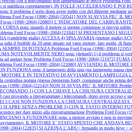
l veicolo con il telecomando non lampeggiano le frecce
Problema For
 si stabilizza correttamente). IN FOLLE ACCELERANDO E 
problema è sorto dopo avere pulito con del diluente mediante un penne
blema Ford Focus (1998>2004) [20541] NON SI AVVIA PIU` IL MOTORE 
rd Focus (1998>2004) [20805] L`INDICATORE DEL CARBU
SA nota: quando il motore si spegne comunque si riavvia subit
roblema Ford Focus (1998>2004) [21842] SI PRESENTANO I S
candelette gialla) ACCESA 4) SPIA AVARIA (motore gialla) ACCESA n
salta il fusibile da 20 amp situato sul vano motore, lato guida, di fianco a
ANCA SEMPRE DI POTENZA
Problema Ford Focus (1998>2004) [2
OLMENTE NERO nota: (dettagli) 1) il problema si verifica solo 
cia ad andare bene
Problema Ford Focus (1998>2004) [21972] FUMA 
oblema Ford Focus (1998>2004) [22080] AVVIANDO IL MOTO
ota: il lampeggio della spia (un lampeggio pausa ripetuto 5 v
 IL MOTORE E IN TENTATIVO DI AVVIAMENTO LAMPEGGIA LA SPIA 
 e la centralina pompa (messa rigenerata ford), comunque anche prima d
Focus (1998>2004) [22143] NON SI AVVIA PIU` IL MOTORE
Probl
COMANDO 1) CON LA CHIAVE LA CHIUSURA CENTRALIZZA
ndo a riprogrammare i telecomandi, dopo avere acceso e spento 4 vo
2376] NEI 3 CASI NON FUNZIONA LA CHIUSURA CENTRALIZZ
RE SENZA PROBLEMI 3) CON IL TASTO INTERNO FUNZIONA nota
 acustico per dare inizio alla riprogrammazione
Problema Ford Focus
A FUNZIONARE nota: a motore avviato e non in movimento il
avviamento). IL MOTORE E` STATO SPENTO CHE ANDAVA BENE nota: l
998>2004) [22835] SI AZIONA L'ABS:> frenando in modo lieve > si azio