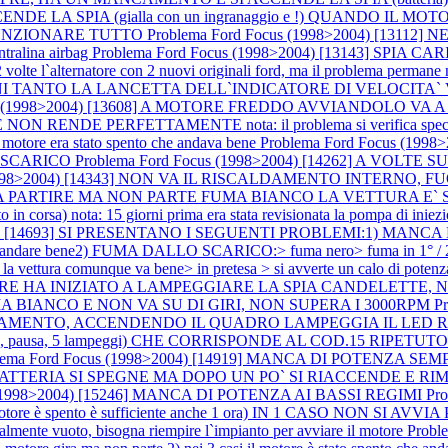
CENDE LA SPIA (gialla con un ingranaggio e !) QUANDO IL 
 FUNZIONARE TUTTO
Problema Ford Focus (1998>2004) [131
entralina airbag
Problema Ford Focus (1998>2004) [13143] SPIA 
ternatore con 2 nuovi originali ford, ma il problema permane nota
A OGNI TANTO LA LANCETTA DELL`INDICATORE DI VELOCITA`
cus (1998>2004) [13608] A MOTORE FREDDO AVVIANDOLO VA 
ENDE PERFETTAMENTE nota: il problema si verifica special
re era stato spento che andava bene
Problema Ford Focus (19
 SCARICO
Problema Ford Focus (1998>2004) [14262] A VOLTE
 (1998>2004) [14343] NON VA IL RISCALDAMENTO INTERNO
EMBRA PARTIRE MA NON PARTE FUMA BIANCO LA VETTURA E
orsa) nota: 15 giorni prima era stata revisionata la pompa di iniez
4) [14693] SI PRESENTANO I SEGUENTI PROBLEMI:1) MANCA DI POTE
nde ad andare bene2) FUMA DALLO SCARICO:> fuma nero> fuma in 1° / 2
 la vettura comunque va bene> in pretesa > si avverte un calo di potenz
OTORE HA INIZIATO A LAMPEGGIARE LA SPIA CANDELETT
A BIANCO E NON VA SU DI GIRI, NON SUPERA I 3000RPM
P
MENTO, ACCENDENDO IL QUADRO LAMPEGGIA IL LED ROSSO DE
, 5 lampeggi) CHE CORRISPONDE AL COD.15 RIPETUTO PIU` VOLT
lema Ford Focus (1998>2004) [14919] MANCA DI POTENZA S
PIA BATTERIA SI SPEGNE MA DOPO UN PO` SI RIACCENDE 
s (1998>2004) [15246] MANCA DI POTENZA AI BASSI REGIMI
Pr
otore è spento è sufficiente anche 1 ora) IN 1 CASO NON SI AVVIA P
rzialmente vuoto, bisogna riempire l`impianto per avviare il motore
Probl