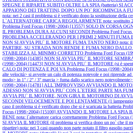
SPEGNE E RIPARTE SUBITO OLTRE LA SPIA (batteria) SI AC
APPAIONO DEI TRATTINI, DOPO UN PO` RICOMINCIA A
nota: nei 2 casi il problema si è verificato dopo la sostituzione della c
L`ALTERNATORE CARICA REGOLARMENTE nota: sostituito 2 volte l`al
Problema Ford Focus (1998>2004) [13557] SOLO IN CORS
IL PROBLEMA DURA ALCUNI SECONDI
Problema Ford Fo
PROBLEMA ACCELERANDO PER I PRIMI 2 MINUTI FUMA E NON R
NON SI AVVIA PIU` IL MOTORE FUMA TANTO NERO nota: il moto
PARTIRE, SU STRADA NON RENDE E FUMA NERO DALLO
STABILIZZA AL MINIMO CORRETTO
Problema Ford Focus
(1998>2004) [14385] NON SI AVVIA PIU` IL MOTORE S
(1998>2004) [14473] NON SI AVVIA PIU` IL MOTORE (si è spento in c
CALO DI POTENZA E POI VA
Problema Ford Focus (1998>200
alte velocità> si avverte un calo di potenza notevole e poi ripre
modo> in 1° / 2° / 3° marcia > fuma dallo scarico nero notevolmente>
(1998>2004) [14781] ALL`IMPROVVISO AVVIANDO IL M
ADESSO NON SI AVVIA PIU` CON L`ETERE PARTE MA FUM
AVVIA PIU` IL MOTORE, NON GIRA IL MOTORINO DI AVVIA
SECONDI VELOCEMENTE E POI LENTAMENTE (1 lampeggio, pausa
caso il problema si è verificato dopo che si è scaricata la batteria
Prob
Focus (1998>2004) [15100] AVVIANDO IL MOTORE LA S
BENE nota: l`alternatore carica correttamente
Problema Ford Focu
SI AVVIA IL MOTORE (il problema si verifica dopo un po` che il m
ripartire) nota: nei 3 casi quando non parte notato il filtro gasolio pa