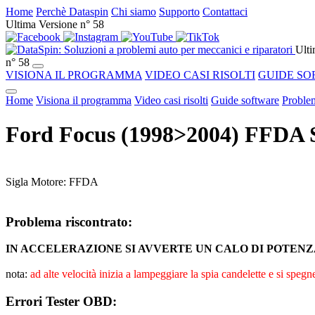
Home
Perchè Dataspin
Chi siamo
Supporto
Contattaci
Ultima Versione n° 58
Ulti
n° 58
VISIONA IL PROGRAMMA
VIDEO CASI RISOLTI
GUIDE SO
Home
Visiona il programma
Video casi risolti
Guide software
Problem
Ford Focus (1998>2004) FFDA
Sigla Motore: FFDA
Problema riscontrato:
IN ACCELERAZIONE SI AVVERTE UN CALO DI POTEN
nota:
ad alte velocità inizia a lampeggiare la spia candelette e si spegn
Errori Tester OBD: