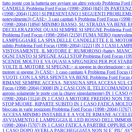
fatto ponte con la batteria per avviare un altro veicolo
Problema For
CANDELE
Problema Ford Focus (1998>2004) [845] IN P
(1998>2004) [1201] SI PRESENTANO I SEGUENTI PROBLEMI:1) M
notevolmente3) CASI:> 3 casi capitati §
Problema Ford Focus (
(1998>2004) [1894] MINIMO BASSO, SU STRADA VA BEN
DECELERAZIONE QUASI SEMPRE SI SPEGNE
Problema Fo
Problema Ford Focus (1998>2004) [2150] FUMA NERO (notevo
LAMPEGGIARE LA SPIA DELLE CANDELETTE E IL MOTORE SI 
subito
Problema Ford Focus (1998>2004) [2221] IN 3 CASI L
VISTOSAMENTE, IL MOTORE E` RUMOROSO (batte), MAN
OGNI TANTO SI SPEGNE AGLI STOP
Problema Ford Focus 
SCENDE MOLTO E VA QUASI A SPEGNERSI PER POI STABI
VOLTE IL MOTORE SI SPEGNE:> si spegne in decelerazione> si speg
motore si spegne 3) CASI:> 1 caso capitato §
Problema Ford Foc
VUOTI, CON LA SPIA SPENTA VA BENE
Problema Ford Fo
RIMANE SEMPRE ACCESA, NESSUNA SPIA ACCESA SUL
Focus (1998>2004) [3008] IN 2 CASI CON IL TELECOMA
aprono solamente le porte con la chiave singolarmente) IN
(1998>2004) [3124] IN 1 CASO A MOTORE FREDDO NON T
STOP MUORE, RIPARTE SUBITO IN 1 CASO FATICA MOLTO A PART
bloccata in varie posizioni
Problema Ford Focus (1998>2004)
ACCESA MINIMO INSTABILE E A VOLTE RIMANE ACCEL
AVVIAMENTO E LAMPEGGIA IL LED ROSSO DELL'IMMOB
(1998>2004) [5707] IN 1 CASO FATICA A PARTIRE OPPUR
1 CASO DOPO AVERLA PARCHEGGIATA NON SI E` PIU` A