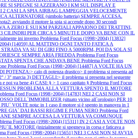
MOTORE SI SPEGNE SI AZZERANO I KM SUL DISPLAY E
12] NEI 2 CASI LA SPIA AIRBAG LAMPEGGIA VELOCEMENTE
CARICA ALTERNATORE (simbolo batteria) SEMPRE ACCESA.
2: avviando il motore la spia si accende dopo 30 secondi
 VA A ZERO E SUI KM PARZIALI APPAIONO DEI TRATTINI,
A 3 CILINDRI PER CIRCA 5 MINUTI E DOPO VA BENE CON IL
mente ini inverno
Problema Ford Focus (1998>2004) [13832]
98>2004) [14059] AL MATTINO OGNI TANTO FATICA A
 SU STRADA VA SU DI GIRI FINO A 5000RPM, POI DA SOLA SI
, FUORIESCE SEMPRE ARIA FREDDA
Problema Ford Focus
` STATA SPENTA CHE ANDAVA BENE
Problema Ford Focus
ione
Problema Ford Focus (1998>2004) [14487] A VOLTE HA UN
NZA:> calo di potenza drastico> il problema si presenta ad
° / 3° marcia 3) DETTAGLI:> il problema si presenta nel seguente
a e poi va bene 4) CASI: § > 1 caso capitato §
Problema Ford Focus
E, NESSUN PROBLEMA ALLA VETTURA SPENTO IL MOTORE
roblema Ford Focus (1998>2004) [14783] NEI 2 CASI NON SI
LL`IMMOBILIZER (situato vicino all`orologio) PER 10
E nota: in 1 caso il motore si è spento in manovra in 1
EMPRE GIA` DAI BASSI REGIMI E FUMA NERO
Problema Ford
E RIMANE SEMPRE ACCESA LA VETTURA VA COMUNQUE
oblema Ford Focus (1998>2004) [15311] IN 2 CASI A VOLTE NON
IU`IL MOTORE (inizialmente si spegneva in corsa e faticava a
ema Ford Focus (1998>2004) [15651] NEI 3 CASI NON SI AVVIA