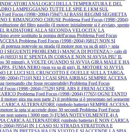
GLI INDICATORI ANALOGICI DELLA TEMPERATURA E DEL
L QUADRO LAMPEGGIANO TUTTE LE SPIE E I KM SUL
a Ford Focus (1998>2004) [5947] AI BASSI REGIMI SEGHETTA
OCCANO E RIMANGONO CHIUSE
Problema Ford Focus (1998>2004)
zione del filtro gasolio (il motore inizialmente si è avviato, spento
E DEL RADIATORE ALLA SECONDA VELOCITA' LA
vere sostituito la pompa dell'acqua
Problema Ford Focus
BS ACCESA
Problema Ford Focus (1998>2004) [6812] NON SI
 potenza notevole su strada (il motore non va su di giri) > spia
TANO I SEGUENTI PROBLEMI:1) MANCA DI POTENZA:> calo di
004) [6933] SI E' SPENTA IN CORSA E NON SI AVVIA PIU' IL
e dopo 30 minuti). A VOLTE QUANDO SI AVVIA GIRA MALE E HA
PA, FUMA NERO (non va su di giri). IL MOTORE SI AVVIA
ENDONO LE LUCI SUL CRUSCOTTO E QUELLE SULLA TARGA.
(1998>2004) [7110] NEI 3 CASI SPIA AIRBAG SEMPRE ACCESA
irbag (pensando che fosse recuperabile)
Problema Ford Focus
ord Focus (1998>2004) [7529] SPIE ABS E FRENI ACCESE
SCARICO
Problema Ford Focus (1998>2004) [7765] OGNI TANTO
tore gira ma non parte 2) il problema si è presentato nel seguente
SPIA CARICA ALTERNATORE (simbolo batteria) SEMPRE ACCESA.
tore la spia si accende dopo 30 secondi
Problema Ford Focus
e non supera i 3000 rpm 3) FUMA NOTEVOLMENTE 4) A
SPIA CARICA ALTERNATORE (simbolo batteria) E NON CARICA
1998>2004) [9554] IN 1 CASO SU STRADA STRATTONA E
SU STRADA IN PRETESA HA UN VUOTO E SI ACCENDE LA SPIA