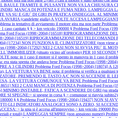
 motore gira ma non parte 2) nei 3 casi il motore è stato spento che an
APRE IL BAULE TRAMITE IL PULSANTE NON VA LA CHIUSURA CE
A A 3 CILINDRI, MANCA DI POTENZA E FUMA NERO. LAMPEGGI
ANTE VA SU E GIU` DI GIRI IN PRATICA ONDEGGIA. AL MINI
ARIA (candelette gialla) A VOLTE ACCESA LAMPEGGIANTE nota: (d
roblema in tentativo di avviamento il motore gira ma non parte
Problem
1 caso capitato § § > km veicolo 190000 §
Problema Ford Focus 
lema Ford Focus (1998>2004) [16518] RIPROGRAMMAZIONE DE
(1998>2004) [16519] RIPROGRAMMAZIONE DEI TELECOMANDI P
04) [17234] NON FUNZIONA IL CLIMATIZZATORE (non viene alimentato
Focus (1998>2004) [17292] NEI 2 CASI NON SI AVVIA PIU` I
OBILIZER (situato vicino all`orologio) PER 10 SECONDI 
 1 caso il motore si è spento in manovra in 1 caso il problema si 
ra stata spenta che andava bene
Problema Ford Focus (1998>20
SEMPRE A 3 CILINDRI
Problema Ford Focus (1998>2004) [18074]
), LA VETTURA VA BENE nota: il problema si verifica a qualsiasi tem
ZATORE, PREMENDO IL TASTO A/C NON SI ACCENDE IL LED nota:
RE ACCESA, LA VETTURA COMUNQUE VA BENE
Problema Ford Foc
) [18651] NEI 2 CASI MANCA DI POTENZA
Problema Ford Focus (
055] MINIMO INSTABILE, FATICA A SCENDERE DI GIRI (su strada
NE:> si spegne in corsa § > comunque si riavvia subito2) SPI
o 180000 § §
Problema Ford Focus (1998>2004) [19437] NON SI AVVI
TUTTI GLI INDICATORI ANALOGICI SONO A ZERO, SI ACCE
CESA: > la spia si è accesa all'improvviso > km veicolo 190000
Pr
i e totali) LAMPEGGIA SEMPRE (non appaiono numeri)
Proble