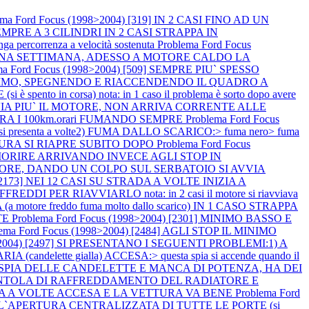
ema Ford Focus (1998>2004) [319] IN 2 CASI FINO AD UN
PRE A 3 CILINDRI IN 2 CASI STRAPPA IN
percorrenza a velocità sostenuta
Problema Ford Focus
R UNA SETTIMANA, ADESSO A MOTORE CALDO LA
ma Ford Focus (1998>2004) [509] SEMPRE PIU` SPESSO
NIMO, SPEGNENDO E RIACCENDENDO IL QUADRO A
spento in corsa) nota: in 1 caso il problema è sorto dopo avere
I AVVIA PIU` IL MOTORE, NON ARRIVA CORRENTE ALLE
ERA I 100km.orari FUMANDO SEMPRE
Problema Ford Focus
si presenta a volte2) FUMA DALLO SCARICO:> fuma nero> fuma
TTURA SI RIAPRE SUBITO DOPO
Problema Ford Focus
 MORIRE ARRIVANDO INVECE AGLI STOP IN
L MOTORE, DANDO UN COLPO SUL SERBATOIO SI AVVIA
) [2173] NEI 12 CASI SU STRADA A VOLTE INIZIA A
ER RIAVVIARLO nota: in 2 casi il motore si riavviava
otore freddo fuma molto dallo scarico) IN 1 CASO STRAPPA
TE
Problema Ford Focus (1998>2004) [2301] MINIMO BASSO E
lema Ford Focus (1998>2004) [2484] AGLI STOP IL MINIMO
8>2004) [2497] SI PRESENTANO I SEGUENTI PROBLEMI:1) A
A (candelette gialla) ACCESA:> questa spia si accende quando il
 LA SPIA DELLE CANDELETTE E MANCA DI POTENZA, HA DEI
LA VENTOLA DI RAFFREDDAMENTO DEL RADIATORE E
AVARIA A VOLTE ACCESA E LA VETTURA VA BENE
Problema Ford
 L`APERTURA CENTRALIZZATA DI TUTTE LE PORTE (si