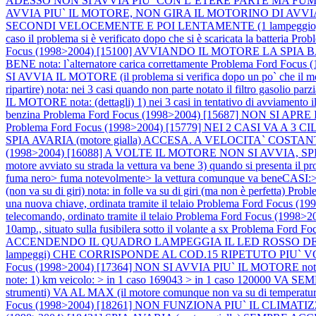
ADESSO NON SI AVVIA PIU` CON L`ETERE PARTE MA FUM
AVVIA PIU` IL MOTORE, NON GIRA IL MOTORINO DI AVVIA
SECONDI VELOCEMENTE E POI LENTAMENTE (1 lampeggio, pausa
caso il problema si è verificato dopo che si è scaricata la batteria
Prob
Focus (1998>2004) [15100] AVVIANDO IL MOTORE LA S
BENE nota: l`alternatore carica correttamente
Problema Ford Focu
SI AVVIA IL MOTORE (il problema si verifica dopo un po` che il m
ripartire) nota: nei 3 casi quando non parte notato il filtro gasolio pa
IL MOTORE nota: (dettagli) 1) nei 3 casi in tentativo di avviamento il
benzina
Problema Ford Focus (1998>2004) [15687] NON SI 
Problema Ford Focus (1998>2004) [15779] NEI 2 CASI V
SPIA AVARIA (motore gialla) ACCESA. A VELOCITA` COST
(1998>2004) [16088] A VOLTE IL MOTORE NON SI AVVIA, SPIA AV
motore avviato su strada la vettura va bene 3) quando si presenta il p
fuma nero> fuma notevolmente> la vettura comunque va beneCASI:> 
(non va su di giri) nota: in folle va su di giri (ma non è perfetta)
Prob
una nuova chiave, ordinata tramite il telaio
Problema Ford Focus 
telecomando, ordinato tramite il telaio
Problema Ford Focus (1998>20
10amp., situato sulla fusibilera sotto il volante a sx
Problema Ford 
ACCENDENDO IL QUADRO LAMPEGGIA IL LED ROSSO DELL`IMM
lampeggi) CHE CORRISPONDE AL COD.15 RIPETUTO PIU` VOLTE nota: in
Focus (1998>2004) [17364] NON SI AVVIA PIU` IL MOTORE nota: e
note: 1) km veicolo: > in 1 caso 169043 > in 1 caso 120000 VA 
strumenti) VA AL MAX (il motore comunque non va su di temperatura
Focus (1998>2004) [18261] NON FUNZIONA PIU` IL CLIMATIZ