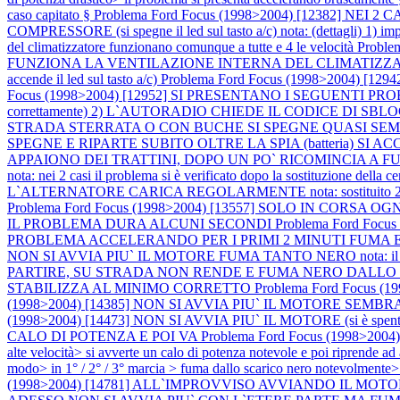
caso capitato §
Problema Ford Focus (1998>2004) [12382] N
COMPRESSORE (si spegne il led sul tasto a/c) nota: (dettagli) 1) imposta
del climatizzatore funzionano comunque a tutte e 4 le velocità
Proble
FUNZIONA LA VENTILAZIONE INTERNA DEL CLIMATIZZA
accende il led sul tasto a/c)
Problema Ford Focus (1998>2004) [1
Focus (1998>2004) [12952] SI PRESENTANO I SEGUENTI PR
correttamente) 2) L`AUTORADIO CHIEDE IL CODICE DI SBLOCCO not
STRADA STERRATA O CON BUCHE SI SPEGNE QUASI SEMPR
SPEGNE E RIPARTE SUBITO OLTRE LA SPIA (batteria) SI AC
APPAIONO DEI TRATTINI, DOPO UN PO` RICOMINCIA A
nota: nei 2 casi il problema si è verificato dopo la sostituzione della c
L`ALTERNATORE CARICA REGOLARMENTE nota: sostituito 2 volte l`al
Problema Ford Focus (1998>2004) [13557] SOLO IN CORS
IL PROBLEMA DURA ALCUNI SECONDI
Problema Ford Fo
PROBLEMA ACCELERANDO PER I PRIMI 2 MINUTI FUMA E NON R
NON SI AVVIA PIU` IL MOTORE FUMA TANTO NERO nota: il moto
PARTIRE, SU STRADA NON RENDE E FUMA NERO DALLO
STABILIZZA AL MINIMO CORRETTO
Problema Ford Focus
(1998>2004) [14385] NON SI AVVIA PIU` IL MOTORE S
(1998>2004) [14473] NON SI AVVIA PIU` IL MOTORE (si è spento in c
CALO DI POTENZA E POI VA
Problema Ford Focus (1998>200
alte velocità> si avverte un calo di potenza notevole e poi ripre
modo> in 1° / 2° / 3° marcia > fuma dallo scarico nero notevolmente>
(1998>2004) [14781] ALL`IMPROVVISO AVVIANDO IL M