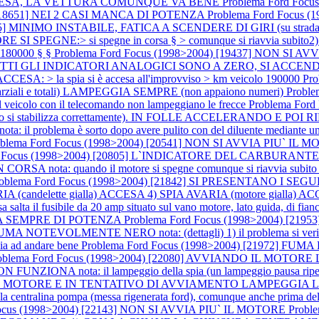
RE ACCESA, LA VETTURA COMUNQUE VA BENE
Problema Ford Foc
) [18651] NEI 2 CASI MANCA DI POTENZA
Problema Ford Focus (
055] MINIMO INSTABILE, FATICA A SCENDERE DI GIRI (su strada
NE:> si spegne in corsa § > comunque si riavvia subito2) SPI
o 180000 § §
Problema Ford Focus (1998>2004) [19437] NON SI AVVI
TUTTI GLI INDICATORI ANALOGICI SONO A ZERO, SI ACCE
CESA: > la spia si è accesa all'improvviso > km veicolo 190000
Pr
i e totali) LAMPEGGIA SEMPRE (non appaiono numeri)
Proble
l veicolo con il telecomando non lampeggiano le frecce
Problema For
 si stabilizza correttamente). IN FOLLE ACCELERANDO E 
problema è sorto dopo avere pulito con del diluente mediante un penne
blema Ford Focus (1998>2004) [20541] NON SI AVVIA PIU` IL MOTORE 
rd Focus (1998>2004) [20805] L`INDICATORE DEL CARBU
SA nota: quando il motore si spegne comunque si riavvia subit
roblema Ford Focus (1998>2004) [21842] SI PRESENTANO I S
candelette gialla) ACCESA 4) SPIA AVARIA (motore gialla) ACCESA n
salta il fusibile da 20 amp situato sul vano motore, lato guida, di fianco a
ANCA SEMPRE DI POTENZA
Problema Ford Focus (1998>2004) [2
OLMENTE NERO nota: (dettagli) 1) il problema si verifica solo 
cia ad andare bene
Problema Ford Focus (1998>2004) [21972] FUMA 
oblema Ford Focus (1998>2004) [22080] AVVIANDO IL MOTO
ota: il lampeggio della spia (un lampeggio pausa ripetuto 5 v
 IL MOTORE E IN TENTATIVO DI AVVIAMENTO LAMPEGGIA LA SPIA 
 e la centralina pompa (messa rigenerata ford), comunque anche prima d
Focus (1998>2004) [22143] NON SI AVVIA PIU` IL MOTORE
Probl