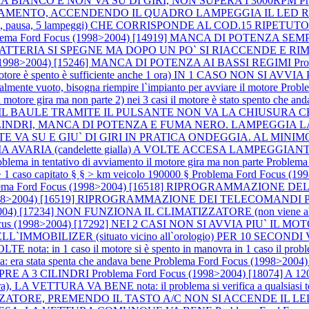
A BIANCO E NON VA SU DI GIRI, NON SUPERA I 3000RPM
P
MENTO, ACCENDENDO IL QUADRO LAMPEGGIA IL LED ROSSO DE
, 5 lampeggi) CHE CORRISPONDE AL COD.15 RIPETUTO PIU` VOLT
lema Ford Focus (1998>2004) [14919] MANCA DI POTENZA S
PIA BATTERIA SI SPEGNE MA DOPO UN PO` SI RIACCENDE 
s (1998>2004) [15246] MANCA DI POTENZA AI BASSI REGIMI
Pr
otore è spento è sufficiente anche 1 ora) IN 1 CASO NON SI AVVIA P
rzialmente vuoto, bisogna riempire l`impianto per avviare il motore
Probl
 motore gira ma non parte 2) nei 3 casi il motore è stato spento che an
APRE IL BAULE TRAMITE IL PULSANTE NON VA LA CHIUSURA CE
A A 3 CILINDRI, MANCA DI POTENZA E FUMA NERO. LAMPEGGI
ANTE VA SU E GIU` DI GIRI IN PRATICA ONDEGGIA. AL MINI
ARIA (candelette gialla) A VOLTE ACCESA LAMPEGGIANTE nota: (d
roblema in tentativo di avviamento il motore gira ma non parte
Problem
1 caso capitato § § > km veicolo 190000 §
Problema Ford Focus 
lema Ford Focus (1998>2004) [16518] RIPROGRAMMAZIONE DE
(1998>2004) [16519] RIPROGRAMMAZIONE DEI TELECOMANDI P
04) [17234] NON FUNZIONA IL CLIMATIZZATORE (non viene alimentato
Focus (1998>2004) [17292] NEI 2 CASI NON SI AVVIA PIU` I
OBILIZER (situato vicino all`orologio) PER 10 SECONDI 
 1 caso il motore si è spento in manovra in 1 caso il problema si 
ra stata spenta che andava bene
Problema Ford Focus (1998>20
SEMPRE A 3 CILINDRI
Problema Ford Focus (1998>2004) [18074]
), LA VETTURA VA BENE nota: il problema si verifica a qualsiasi tem
ZATORE, PREMENDO IL TASTO A/C NON SI ACCENDE IL LED nota: