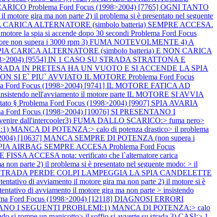
SCARICO
Problema Ford Focus (1998>2004) [7765] OGNI TANTO
tore gira ma non parte 2) il problema si è presentato nel seguente
SPIA CARICA ALTERNATORE (simbolo batteria) SEMPRE ACCESA.
tore la spia si accende dopo 30 secondi
Problema Ford Focus
e non supera i 3000 rpm 3) FUMA NOTEVOLMENTE 4) A
SPIA CARICA ALTERNATORE (simbolo batteria) E NON CARICA
1998>2004) [9554] IN 1 CASO SU STRADA STRATTONA E
SU STRADA IN PRETESA HA UN VUOTO E SI ACCENDE LA SPIA
A NON SI E` PIU` AVVIATO IL MOTORE
Problema Ford Focus
ma Ford Focus (1998>2004) [9741] IL MOTORE FATICA AD
o > insistendo nell'avviamento il motore parte IL MOTORE SI AVVIA
tato §
Problema Ford Focus (1998>2004) [9907] SPIA AVARIA
ma Ford Focus (1998>2004) [10076] SI PRESENTANO I
venire dall'intercooler3) FUMA DALLO SCARICO:> fuma nero>
 MANCA DI POTENZA:> calo di potenza drastico> il problema
8>2004) [10637] MANCA SEMPRE DI POTENZA (non supera i
ASI SPIA AIRBAG SEMPRE ACCESA
Problema Ford Focus
CCESA nota: verificato che l`alternatore carica
n parte 2) il problema si è presentato nel seguente modo: > il
TE SU STRADA PERDE COLPI LAMPEGGIA LA SPIA CANDELETTE
ivo di avviamento il motore gira ma non parte 2) il motore si è
tativo di avviamento il motore gira ma non parte > insistendo
ema Ford Focus (1998>2004) [12118] DIAGNOSI ERRORI
SENTANO I SEGUENTI PROBLEMI:1) MANCA DI POTENZA:> calo
 si rompe un manicotto> il soffio si avverte su strada 3) CASI:> 1