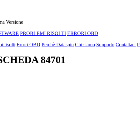
ma Versione
FTWARE
PROBLEMI RISOLTI
ERRORI OBD
i risolti
Errori OBD
Perchè Dataspin
Chi siamo
Supporto
Contattaci
P
 SCHEDA 84701