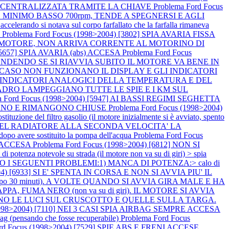
HIUSURA CENTRALIZZATA TRAMITE LA CHIAVE
Problema Ford Focus
 MINIMO BASSO 700rpm, TENDE A SPEGNERSI E AGLI
 notava sul corpo farfallato che la farfalla rimaneva
O
Problema Ford Focus (1998>2004) [3802] SPIA AVARIA FISSA
VIA IL MOTORE, NON ARRIVA CORRENTE AL MOTORINO DI
 [5657] SPIA AVARIA (abs) ACCESA
Problema Ford Focus
CCENDENDO SE SI RIAVVIA SUBITO IL MOTORE VA BENE IN
 IN 1 CASO NON FUNZIONANO IL DISPLAY E GLI INDICATORI
GLI INDICATORI ANALOGICI DELLA TEMPERATURA E DEL
L QUADRO LAMPEGGIANO TUTTE LE SPIE E I KM SUL
a Ford Focus (1998>2004) [5947] AI BASSI REGIMI SEGHETTA
OCCANO E RIMANGONO CHIUSE
Problema Ford Focus (1998>2004)
zione del filtro gasolio (il motore inizialmente si è avviato, spento
E DEL RADIATORE ALLA SECONDA VELOCITA' LA
vere sostituito la pompa dell'acqua
Problema Ford Focus
BS ACCESA
Problema Ford Focus (1998>2004) [6812] NON SI
 potenza notevole su strada (il motore non va su di giri) > spia
TANO I SEGUENTI PROBLEMI:1) MANCA DI POTENZA:> calo di
004) [6933] SI E' SPENTA IN CORSA E NON SI AVVIA PIU' IL
e dopo 30 minuti). A VOLTE QUANDO SI AVVIA GIRA MALE E HA
PA, FUMA NERO (non va su di giri). IL MOTORE SI AVVIA
ENDONO LE LUCI SUL CRUSCOTTO E QUELLE SULLA TARGA.
(1998>2004) [7110] NEI 3 CASI SPIA AIRBAG SEMPRE ACCESA
irbag (pensando che fosse recuperabile)
Problema Ford Focus
ord Focus (1998>2004) [7529] SPIE ABS E FRENI ACCESE