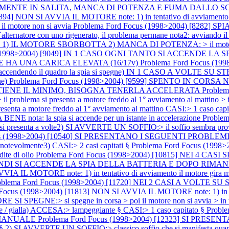
ECIALMENTE IN SALITA, MANCA DI POTENZA E FUMA DALLO 
4] NON SI AVVIA IL MOTORE note: 1) in tentativo di avviamento il mo
> il motore non si avvia
Problema Ford Focus (1998>2004) [8282] 
re con uno rigenerato, il problema permane nota2: avviando il mo
 1) IL MOTORE SBORBOTTA 2) MANCA DI POTENZA: > il motor
s (1998>2004) [9049] IN 1 CASO OGNI TANTO SI ACCENDE LA 
 HA UNA CARICA ELEVATA (16/17v)
Problema Ford Focus (
endendo il quadro la spia si spegne) IN 1 CASO A VOLTE 
ne)
Problema Ford Focus (1998>2004) [9599] SPENTO IN CORS
 TIENE IL MINIMO, BISOGNA TENERLA ACCELERATA
Proble
> il problema si presenta a motore freddo al 1° avviamento al mattin
senta a motore freddo al 1° avviamento al mattino CASI:> 1 caso capi
ta: la spia si accende per un istante in accelerazione
Proble
senta a volte2) SI AVVERTE UN SOFFIO:> il soffio sembra pro
us (1998>2004) [10540] SI PRESENTANO I SEGUENTI PROBLEMI:1)
tevolmente3) CASI:> 2 casi capitati §
Problema Ford Focus (199
dite di olio
Problema Ford Focus (1998>2004) [10815] NEI 4 C
 SI ACCENDE LA SPIA DELLA BATTERIA E DOPO RIMANE FISSA A
 IL MOTORE note: 1) in tentativo di avviamento il motore gira ma no
oblema Ford Focus (1998>2004) [11720] NEI 2 CASI A VOL
Focus (1998>2004) [11813] NON SI AVVIA IL MOTORE note: 1) in tentat
I SPEGNE:> si spegne in corsa > poi il motore non si avvia > in ten
te / gialla) ACCESA:> lampeggiante § CASI:> 1 caso capitato §
Probl
 MANUALE
Problema Ford Focus (1998>2004) [12323] SI PRE
e § 2) SI AVVERTE UN SOFFIO:> classico soffio che si manifesta quando