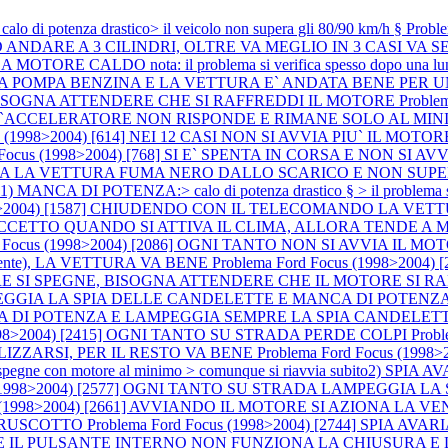
di potenza drastico> il veicolo non supera gli 80/90 km/h §
Probl
DARE A 3 CILINDRI, OLTRE VA MEGLIO IN 3 CASI VA SEM
ORE CALDO nota: il problema si verifica spesso dopo una lunga 
ITA LA POMPA BENZINA E LA VETTURA E` ANDATA BENE PE
BISOGNA ATTENDERE CHE SI RAFFREDDI IL MOTORE
Proble
L`ACCELERATORE NON RISPONDE E RIMANE SOLO AL MI
 (1998>2004) [614] NEI 12 CASI NON SI AVVIA PIU` IL MOTORE (si è 
d Focus (1998>2004) [768] SI E` SPENTA IN CORSA E NON S
ARTENZA LA VETTURA FUMA NERO DALLO SCARICO E NON SUP
ANCA DI POTENZA:> calo di potenza drastico § > il problema 
1998>2004) [1587] CHIUDENDO CON IL TELECOMANDO LA VE
E ECCETTO QUANDO SI ATTIVA IL CLIMA, ALLORA TENDE A
rd Focus (1998>2004) [2086] OGNI TANTO NON SI AVVIA I
lmente), LA VETTURA VA BENE
Problema Ford Focus (1998>2004
SPEGNE, BISOGNA ATTENDERE CHE IL MOTORE SI RAFFREDDI P
AMPEGGIA LA SPIA DELLE CANDELETTE E MANCA DI POTENZA (a m
CA DI POTENZA E LAMPEGGIA SEMPRE LA SPIA CANDELET
(1998>2004) [2415] OGNI TANTO SU STRADA PERDE COLPI
Prob
LIZZARSI, PER IL RESTO VA BENE
Problema Ford Focus (199
ne con motore al minimo > comunque si riavvia subito2) SPIA AVARI
us (1998>2004) [2577] OGNI TANTO SU STRADA LAMPEGGIA
cus (1998>2004) [2661] AVVIANDO IL MOTORE SI AZIONA 
 CRUSCOTTO
Problema Ford Focus (1998>2004) [2744] SPIA 
NDO E IL PULSANTE INTERNO NON FUNZIONA LA CHIUSURA E