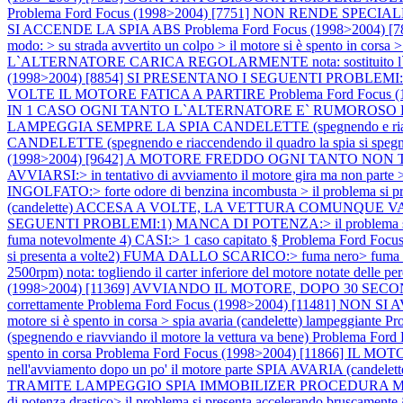
Problema Ford Focus (1998>2004) [7751] NON RENDE SP
SI ACCENDE LA SPIA ABS
Problema Ford Focus (1998>2004) [789
modo: > su strada avvertito un colpo > il motore si è spento in corsa 
L`ALTERNATORE CARICA REGOLARMENTE nota: sostituito l`alternato
(1998>2004) [8854] SI PRESENTANO I SEGUENTI PROBLEMI:
VOLTE IL MOTORE FATICA A PARTIRE
Problema Ford Focu
IN 1 CASO OGNI TANTO L`ALTERNATORE E` RUMOROSO E
LAMPEGGIA SEMPRE LA SPIA CANDELETTE (spegnendo e riacc
CANDELETTE (spegnendo e riaccendendo il quadro la spia si speg
(1998>2004) [9642] A MOTORE FREDDO OGNI TANTO NON
AVVIARSI:> in tentativo di avviamento il motore gira ma non parte 
INGOLFATO:> forte odore di benzina incombusta > il problema si pre
(candelette) ACCESA A VOLTE, LA VETTURA COMUNQUE VA BENE no
SEGUENTI PROBLEMI:1) MANCA DI POTENZA:> il problema si pre
fuma notevolmente 4) CASI:> 1 caso capitato §
Problema Ford Foc
si presenta a volte2) FUMA DALLO SCARICO:> fuma nero> fuma no
2500rpm) nota: togliendo il carter inferiore del motore notate delle per
(1998>2004) [11369] AVVIANDO IL MOTORE, DOPO 30 SECONDI
correttamente
Problema Ford Focus (1998>2004) [11481] NON SI AVVIA
motore si è spento in corsa > spia avaria (candelette) lampeggiante
Pr
(spegnendo e riavviando il motore la vettura va bene)
Problema Ford 
spento in corsa
Problema Ford Focus (1998>2004) [11866] IL MOTORE S
nell'avviamento dopo un po' il motore parte SPIA AVARIA (candelet
TRAMITE LAMPEGGIO SPIA IMMOBILIZER PROCEDURA
di potenza drastico> il problema si presenta accelerando bruscament