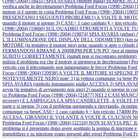
(1998>2004) [18431] SPIA AVARIA (motore gialla) SEMP
verifica anche in decelerazione)
Problema Ford Focus (1998>2004
motore si è spento in corsa
Problema Ford Focus (1998>2004) [19
PRESENTANO I SEGUENTI PROBLEMI:1) A VOLTE IL MOTORE SI SPEG
quando il motore si spegne 3) CASI:> 1 caso capitato § > km veicol
(1998>2004) [19660] SUL QUADRO STRUMENTI A VOLTE 
Problema Ford Focus (1998>2004) [19874] SPIA AVARIA (airbag) AC
L`ILLUMINAZIONE DEL DISPLAY DELL`ODOMETRO (km parzial
MOTORE (in tentativo il motore gira) nota: quando si apre o chiude i
FERMANDOSI RIMANE A 2000RPM PER UN PO` (poi al minimo
SUBITO CORRETTAMENTE (quindi non si riscontrano problemi) nota: il 
pulizia il problema era che il motore si spegneva in decelerazione)
Pro
veicolo con il telecomando non lampeggiano le frecce
Problema Fo
Focus (1998>2004) [20938] A VOLTE IL MOTORE SI SPEGNE IN COR
NOTEVOLMENTE NERO note: 1) la vettura comunque va bene
P
SPIA AVARIA (simbolo ingranaggio gialla) ACCESA 3) SPIA AVARIA (
avvia (in tentativo di avviamento non gira) 2) quando si spegne in corsa 
co
Problema Ford Focus (1998>2004) [21877] NEI 2 CASI M
recovery) E LAMPEGGIA LA SPIA CANDELETTE, A VOLTE FUMA NOTEV
parte e si spegne 3) con il problema spegnendo e riavviando, ricomin
comunque va beneCASI:> 1 caso capitato § > km veicolo 174000
Pr
ACCESA. GIRANDO IL VOLANTE A VOLTE IL CLACSON NON FUNZIONA n
Problema Ford Focus (1998>2004) [22110] NON SI AVVIA PIU`
problema si è presentato dopo avere sostituito la pompa di iniezione
immobilizer e su iniezione erano presenti altri errori
Problema Ford 