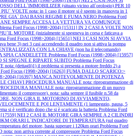
roblema Ford Focus (1998>2004) [14783] NEI 2 CASI NON SI
LL`IMMOBILIZER (situato vicino all`orologio) PER 10
E nota: in 1 caso il motore si è spento in manovra in 1
EMPRE GIA` DAI BASSI REGIMI E FUMA NERO
Problema Ford
E RIMANE SEMPRE ACCESA LA VETTURA VA COMUNQUE
oblema Ford Focus (1998>2004) [15311] IN 2 CASI A VOLTE NON
IU`IL MOTORE (inizialmente si spegneva in corsa e faticava a
ema Ford Focus (1998>2004) [15651] NEI 3 CASI NON SI AVVIA
dava bene 3) nei 3 casi accendendo il quadro non si attiva la pompa
NTRALIZZATA CON LA CHIAVE (non ha il telecomando)
A LA SPIA CANDELETTE
Problema Ford Focus (1998>2004) [15957]
MO SI SPEGNE E RIPARTE SUBITO
Problema Ford Focus
ettagli)1) il problema si presenta a motore freddo 2) a
a Ford Focus (1998>2004) [16263] FUMA DALLO SCARICO:>
(1998>2004) [16397] MANCA NOTEVOLMENTE DI POTENZA
LLE CHIAVI PROCEDURA MANUALE nota: riprogrammazione di
ROCEDURA MANUALE nota: riprogrammazione di un nuovo
 il compressore). nota: salta sempre il fusibile n.58 da
L MOTORE, NON GIRA IL MOTORINO DI AVVIAMENTO,
VELOCEMENTE E POI LENTAMENTE (1 lampeggio, pausa, 5
è verificato dopo che si è scaricata la batteria
Problema Ford
04) [17559] NEI 2 CASI IL MOTORE GIRA SEMPRE A 2 CILINDRI
 A 120KM ORARI L`INDICATORE DI TEMPERATURA (sul quadro
peratura del motore, basta superare i 120km orari
Problema Ford
 non arriva corrente al compressore
Problema Ford Focus