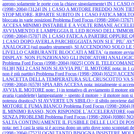
aprono solamente le porte con la chiave singolarmente) IN
(1998>2004) [3124] IN 1 CASO A MOTORE FREDDO NON T
STOP MUORE, RIPARTE SUBITO IN 1 CASO FATICA MOLTO A PART
bloccata in varie posizioni
Problema Ford Focus (1998>2004)
ACCESA MINIMO INSTABILE E A VOLTE RIMANE ACCEL
AVVIAMENTO E LAMPEGGIA IL LED ROSSO DELL'IMMOB
(1998>2004) [5707] IN 1 CASO FATICA A PARTIRE OPPUR
1 CASO DOPO AVERLA PARCHEGGIATA NON SI E` PIU` A
ANALOGICI (sul quadro strumenti), SI ACCENDONO SO
LIVELLO CARBURANTE BLOCCATI A META` (a motore avviat
DISPLAY, NON FUNZIONANO GLI INDICATORI ANALOGIC
Problema Ford Focus (1998>2004) [6025] CON IL TELE
[6138] NEI 2 CASI NON SI AVVIA PIU` IL MOTORE nota: in 1 caso il pro
non è più partito)
Problema Ford Focus (1998>2004) [6523
LANCETTA DELLA TEMPERATURA SUL CRUSCOTTO VA SU E GIU' SPI
(1998>2004) [6578] SPIA ABS ACCESA nota: inizialmente si accen
AVVIA IL MOTORE note: 1) in tentativo di avviamento il motore gira ma
avaria (candelette) lampeggiante > spento il motore > il motore non si
potenza drastico2) SI AVVERTE UN SIBILO:> il sibilo proviene dall
MOTORE E FUMA BIANCO
Problema Ford Focus (1998>2004
IL MINIMO BASSO, NON RISPONDE L`ACCELERATORE (ogni tan
SENZA PROBLEMI
Problema Ford Focus (1998>2004) [6
SALTA CONTINUAMENTE IL FUSIBILE DELLE LUCI DI PO
nota: nei 3 casi la spia si è accesa dopo un urto dove sono scoppiati de
(1998>2004) [7523] OGNI TANTO BISOGNA INSISTERE MO