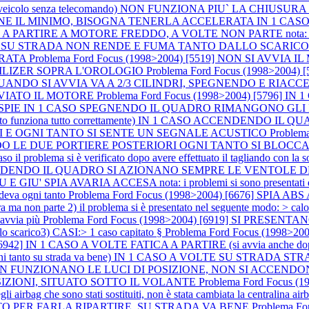
 1 CASO (veicolo senza telecomando) NON FUNZIONA PIU` LA C
IENE IL MINIMO, BISOGNA TENERLA ACCELERATA IN 1 CASO
IRE A MOTORE FREDDO, A VOLTE NON PARTE nota: accelerando si
 [3767] SU STRADA NON RENDE E FUMA TANTO DALLO SCARIC
ERATA
Problema Ford Focus (1998>2004) [5519] NON SI AV
ILIZER SOPRA L'OROLOGIO
Problema Ford Focus (1998>2004)
E QUANDO SI AVVIA VA A 2/3 CILINDRI, SPEGNENDO E RIA
VVIATO IL MOTORE
Problema Ford Focus (1998>2004) [5796]
LO LE SPIE IN 1 CASO SPEGNENDO IL QUADRO RIMANGONO 
o funziona tutto correttamente) IN 1 CASO ACCENDENDO I
I E OGNI TANTO SI SENTE UN SEGNALE ACUSTICO
Problem
COMANDO LE DUE PORTIERE POSTERIORI OGNI TANTO SI BL
blema si è verificato dopo avere effettuato il tagliando con la sostitu
] ACCENDENDO IL QUADRO SI AZIONANO SEMPRE LE VENTOL
A AVARIA ACCESA nota: i problemi si sono presentati dopo a
deva ogni tanto
Problema Ford Focus (1998>2004) [6676] SPIA A
 non parte 2) il problema si è presentato nel seguente modo: > calo di
 avvia più
Problema Ford Focus (1998>2004) [6919] SI PRESEN
o scarico3) CASI:> 1 caso capitato §
Problema Ford Focus (1998>2
) [6942] IN 1 CASO A VOLTE FATICA A PARTIRE (si avvia anch
to su strada va bene) IN 1 CASO A VOLTE SU STRADA STRAP
986] NON FUNZIONANO LE LUCI DI POSIZIONE, NON SI ACC
SIZIONI, SITUATO SOTTO IL VOLANTE
Problema Ford Focus 
gli airbag che sono stati sostituiti, non è stata cambiata la centralina a
LTO PER FARLA RIPARTIRE, SU STRADA VA BENE
Problema F