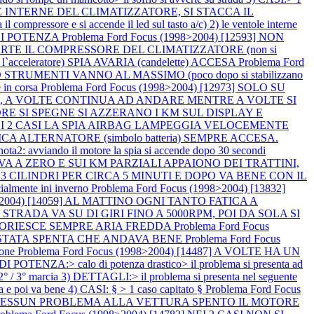
TOLE INTERNE DEL CLIMATIZZATORE, SI STACCA IL
l compressore e si accende il led sul tasto a/c) 2) le ventole interne
 DI POTENZA
Problema Ford Focus (1998>2004) [12593] NON
E IL COMPRESSORE DEL CLIMATIZZATORE (non si
acceleratore) SPIA AVARIA (candelette) ACCESA
Problema Ford
STRUMENTI VANNO AL MASSIMO (poco dopo si stabilizzano
 in corsa
Problema Ford Focus (1998>2004) [12973] SOLO SU
a), A VOLTE CONTINUA AD ANDARE MENTRE A VOLTE SI
MOTORE SI SPEGNE SI AZZERANO I KM SUL DISPLAY E
12] NEI 2 CASI LA SPIA AIRBAG LAMPEGGIA VELOCEMENTE
CARICA ALTERNATORE (simbolo batteria) SEMPRE ACCESA.
2: avviando il motore la spia si accende dopo 30 secondi
 VA A ZERO E SUI KM PARZIALI APPAIONO DEI TRATTINI,
A 3 CILINDRI PER CIRCA 5 MINUTI E DOPO VA BENE CON IL
mente ini inverno
Problema Ford Focus (1998>2004) [13832]
98>2004) [14059] AL MATTINO OGNI TANTO FATICA A
 SU STRADA VA SU DI GIRI FINO A 5000RPM, POI DA SOLA SI
, FUORIESCE SEMPRE ARIA FREDDA
Problema Ford Focus
` STATA SPENTA CHE ANDAVA BENE
Problema Ford Focus
ione
Problema Ford Focus (1998>2004) [14487] A VOLTE HA UN
NZA:> calo di potenza drastico> il problema si presenta ad
° / 3° marcia 3) DETTAGLI:> il problema si presenta nel seguente
a e poi va bene 4) CASI: § > 1 caso capitato §
Problema Ford Focus
E, NESSUN PROBLEMA ALLA VETTURA SPENTO IL MOTORE