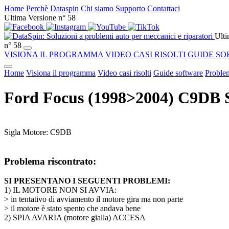
Home
Perchè Dataspin
Chi siamo
Supporto
Contattaci
Ultima Versione n° 58
Ulti
n° 58
VISIONA IL PROGRAMMA
VIDEO CASI RISOLTI
GUIDE SO
Home
Visiona il programma
Video casi risolti
Guide software
Problem
Ford Focus (1998>2004) C9DB
Sigla Motore: C9DB
Problema riscontrato:
SI PRESENTANO I SEGUENTI PROBLEMI:
1) IL MOTORE NON SI AVVIA:
> in tentativo di avviamento il motore gira ma non parte
> il motore è stato spento che andava bene
2) SPIA AVARIA (motore gialla) ACCESA