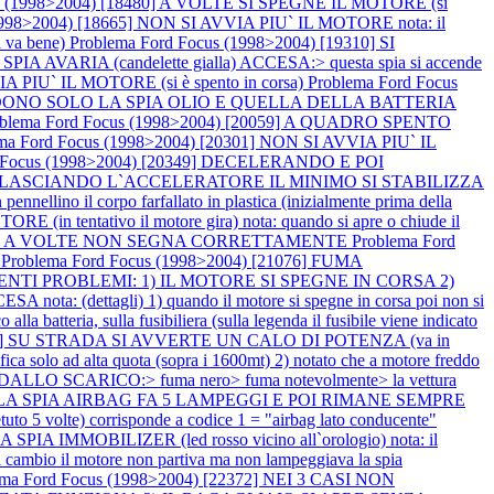
us (1998>2004) [18480] A VOLTE SI SPEGNE IL MOTORE (si
1998>2004) [18665] NON SI AVVIA PIU` IL MOTORE nota: il
 va bene)
Problema Ford Focus (1998>2004) [19310] SI
A AVARIA (candelette gialla) ACCESA:> questa spia si accende
A PIU` IL MOTORE (si è spento in corsa)
Problema Ford Focus
NDONO SOLO LA SPIA OLIO E QUELLA DELLA BATTERIA
oblema Ford Focus (1998>2004) [20059] A QUADRO SPENTO
ma Ford Focus (1998>2004) [20301] NON SI AVVIA PIU` IL
d Focus (1998>2004) [20349] DECELERANDO E POI
POI RILASCIANDO L`ACCELERATORE IL MINIMO SI STABILIZZA
llino il corpo farfallato in plastica (inizialmente prima della
(in tentativo il motore gira) nota: quando si apre o chiude il
RANTE A VOLTE NON SEGNA CORRETTAMENTE
Problema Ford
o
Problema Ford Focus (1998>2004) [21076] FUMA
EGUENTI PROBLEMI: 1) IL MOTORE SI SPEGNE IN CORSA 2)
ota: (dettagli) 1) quando il motore si spegne in corsa poi non si
lla batteria, sulla fusibiliera (sulla legenda il fusibile viene indicato
1953] SU STRADA SI AVVERTE UN CALO DI POTENZA (va in
ad alta quota (sopra i 1600mt) 2) notato che a motore freddo
DALLO SCARICO:> fuma nero> fuma notevolmente> la vettura
RE LA SPIA AIRBAG FA 5 LAMPEGGI E POI RIMANE SEMPRE
olte) corrisponde a codice 1 = "airbag lato conducente"
IMMOBILIZER (led rosso vicino all`orologio) nota: il
el cambio il motore non partiva ma non lampeggiava la spia
ema Ford Focus (1998>2004) [22372] NEI 3 CASI NON