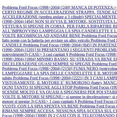
Problema Ford Focus (1998>2004) [249] MANCA DI POTENZA:> calo 
CERTO REGIME IN ACCELERAZIONE STRAPPA, TENDE AD AN
ACCELERAZIONE (sembra andare a 3 cilindri) SPECIALMENTE A MOT
(1998>2004) [494] NON SI AVVIA IL MOTORE, SOSTITU
VETTURA SI SPEGNE IN CORSA, PER FARLA RIPARTIRE 
ALL`IMPROVVISO LAMPEGGIA LA SPIA CANDELETTE E 
VOLTE RICOMINCIA AD ANDARE BENE
Problema Ford Focus
fatto ponte con la batteria per avviare un altro veicolo
Problema For
CANDELE
Problema Ford Focus (1998>2004) [845] IN P
(1998>2004) [1201] SI PRESENTANO I SEGUENTI PROBLEMI:1) M
notevolmente3) CASI:> 3 casi capitati §
Problema Ford Focus (
(1998>2004) [1894] MINIMO BASSO, SU STRADA VA BEN
DECELERAZIONE QUASI SEMPRE SI SPEGNE
Problema Fo
Problema Ford Focus (1998>2004) [2150] FUMA NERO (notevo
LAMPEGGIARE LA SPIA DELLE CANDELETTE E IL MOTORE SI 
subito
Problema Ford Focus (1998>2004) [2221] IN 3 CASI L
VISTOSAMENTE, IL MOTORE E` RUMOROSO (batte), MAN
OGNI TANTO SI SPEGNE AGLI STOP
Problema Ford Focus 
SCENDE MOLTO E VA QUASI A SPEGNERSI PER POI STABI
VOLTE IL MOTORE SI SPEGNE:> si spegne in decelerazione> si speg
motore si spegne 3) CASI:> 1 caso capitato §
Problema Ford Foc
VUOTI, CON LA SPIA SPENTA VA BENE
Problema Ford Fo
RIMANE SEMPRE ACCESA, NESSUNA SPIA ACCESA SUL
Focus (1998>2004) [3008] IN 2 CASI CON IL TELECOMA