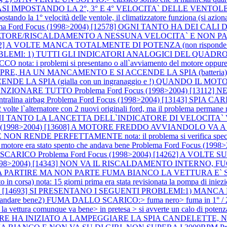
EI 2 CASI IMPOSTANDO LA 2°, 3° E 4° VELOCITA` DELLE VEN
ndo la 1° velocità delle ventole, il climatizzatore funziona (si aziona i
ma Ford Focus (1998>2004) [12578] OGNI TANTO HA DEI CALI
TORE/RISCALDAMENTO A NESSUNA VELOCITA` E NON PART
2942] A VOLTE MANCA TOTALMENTE DI POTENZA (non risponde l`
OBLEMI: 1) TUTTI GLI INDICATORI ANALOGICI DEL QUADRO 
a: i problemi si presentano o all`avviamento del motore oppure
E, HA UN MANCAMENTO E SI ACCENDE LA SPIA (batteri
CENDE LA SPIA (gialla con un ingranaggio e !) QUANDO IL 
 FUNZIONARE TUTTO
Problema Ford Focus (1998>2004) [131
entralina airbag
Problema Ford Focus (1998>2004) [13143] SPIA 
ternatore con 2 nuovi originali ford, ma il problema permane nota
A OGNI TANTO LA LANCETTA DELL`INDICATORE DI VELOCITA`
cus (1998>2004) [13608] A MOTORE FREDDO AVVIANDOLO VA 
ENDE PERFETTAMENTE nota: il problema si verifica special
re era stato spento che andava bene
Problema Ford Focus (19
 SCARICO
Problema Ford Focus (1998>2004) [14262] A VOLTE
 (1998>2004) [14343] NON VA IL RISCALDAMENTO INTERNO
EMBRA PARTIRE MA NON PARTE FUMA BIANCO LA VETTURA E
orsa) nota: 15 giorni prima era stata revisionata la pompa di iniez
4) [14693] SI PRESENTANO I SEGUENTI PROBLEMI:1) MANCA DI POTE
nde ad andare bene2) FUMA DALLO SCARICO:> fuma nero> fuma in 1° / 2
 la vettura comunque va bene> in pretesa > si avverte un calo di potenz
OTORE HA INIZIATO A LAMPEGGIARE LA SPIA CANDELETT