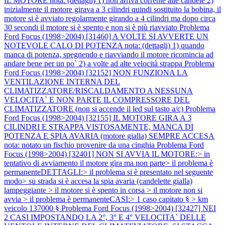
IL MOTORE nota: (dettagli) 1) non arriva corrente alle candele 2)
inizialmente il motore girava a 3 cilindri quindi sostituito la bobina, il
motore si è avviato regolarmente girando a 4 cilindri ma dopo circa
30 secondi il motore si è spento e non si è più riavviato
Problema
Ford Focus (1998>2004) [31460] A VOLTE SI AVVERTE UN
NOTEVOLE CALO DI POTENZA nota: (dettagli) 1) quando
manca di potenza, spegnendo e riavviando il motore ricomincia ad
andare bene per un po` 2) a volte ad alte velocità strappa
Problema
Ford Focus (1998>2004) [32152] NON FUNZIONA LA
VENTILAZIONE INTERNA DEL
CLIMATIZZATORE/RISCALDAMENTO A NESSUNA
VELOCITA` E NON PARTE IL COMPRESSORE DEL
CLIMATIZZATORE (non si accende il led sul tasto a/c)
Problema
Ford Focus (1998>2004) [32155] IL MOTORE GIRA A 3
CILINDRI E STRAPPA VISTOSAMENTE, MANCA DI
POTENZA E SPIA AVARIA (motore gialla) SEMPRE ACCESA
nota: notato un fischio provenire da una cinghia
Problema Ford
Focus (1998>2004) [32401] NON SI AVVIA IL MOTORE:> in
tentativo di avviamento il motore gira ma non parte> il problema è
permanenteDETTAGLI:> il problema si è presentato nel seguente
modo> su strada si è accesa la spia avaria (candelette gialla)
lampeggiante > il motore si è spento in corsa > il motore non si
avvia > il problema è permanenteCASI:> 1 caso capitato § > km
veicolo 137000 §
Problema Ford Focus (1998>2004) [32427] NEI
2 CASI IMPOSTANDO LA 2°, 3° E 4° VELOCITA` DELLE