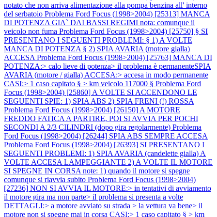
notato che non arriva alimentazione alla pompa benzina all' interno
del serbatoio
Problema Ford Focus (1998>2004) [25313] MANCA
DI POTENZA GIA` DAI BASSI REGIMI nota: comunque il
veicolo non fuma
Problema Ford Focus (1998>2004) [25750] § SI
PRESENTANO I SEGUENTI PROBLEMI: § 1) A VOLTE
MANCA DI POTENZA § 2) SPIA AVARIA (motore gialla)
ACCESA
Problema Ford Focus (1998>2004) [25763] MANCA DI
POTENZA:> calo lieve di potenza> il problema è permanenteSPIA
AVARIA (motore / gialla) ACCESA:> accesa in modo permanente
CASI:> 1 caso capitato § > km veicolo 117000 §
Problema Ford
Focus (1998>2004) [25860] A VOLTE SI ACCENDONO LE
SEGUENTI SPIE: 1) SPIA ABS 2) SPIA FRENI (!) ROSSA
Problema Ford Focus (1998>2004) [26150] A MOTORE
FREDDO FATICA A PARTIRE, POI SI AVVIA PER POCHI
SECONDI A 2/3 CILINDRI (dopo gira regolarmente)
Problema
Ford Focus (1998>2004) [26244] SPIA ABS SEMPRE ACCESA
Problema Ford Focus (1998>2004) [26393] SI PRESENTANO I
SEGUENTI PROBLEMI: 1) SPIA AVARIA (candelette gialla) A
VOLTE ACCESA LAMPEGGIANTE 2) A VOLTE IL MOTORE
SI SPEGNE IN CORSA note: 1) quando il motore si spegne
comunque si riavvia subito
Problema Ford Focus (1998>2004)
[27236] NON SI AVVIA IL MOTORE:> in tentativi di avviamento
il motore gira ma non parte> il problema si presenta a volte
DETTAGLI:> a motore avviato su strada > la vettura va bene> il
motore non si spegne mai in corsa CASI:> 1 caso capitato § > km