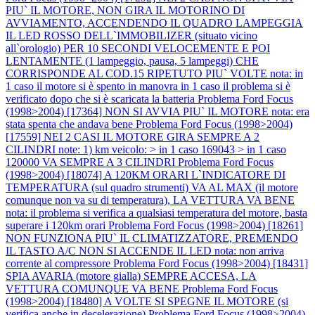
PIU` IL MOTORE, NON GIRA IL MOTORINO DI
AVVIAMENTO, ACCENDENDO IL QUADRO LAMPEGGIA
IL LED ROSSO DELL`IMMOBILIZER (situato vicino
all`orologio) PER 10 SECONDI VELOCEMENTE E POI
LENTAMENTE (1 lampeggio, pausa, 5 lampeggi) CHE
CORRISPONDE AL COD.15 RIPETUTO PIU` VOLTE nota: in
1 caso il motore si è spento in manovra in 1 caso il problema si è
verificato dopo che si è scaricata la batteria
Problema Ford Focus
(1998>2004) [17364] NON SI AVVIA PIU` IL MOTORE nota: era
stata spenta che andava bene
Problema Ford Focus (1998>2004)
[17559] NEI 2 CASI IL MOTORE GIRA SEMPRE A 2
CILINDRI note: 1) km veicolo: > in 1 caso 169043 > in 1 caso
120000 VA SEMPRE A 3 CILINDRI
Problema Ford Focus
(1998>2004) [18074] A 120KM ORARI L`INDICATORE DI
TEMPERATURA (sul quadro strumenti) VA AL MAX (il motore
comunque non va su di temperatura), LA VETTURA VA BENE
nota: il problema si verifica a qualsiasi temperatura del motore, basta
superare i 120km orari
Problema Ford Focus (1998>2004) [18261]
NON FUNZIONA PIU` IL CLIMATIZZATORE, PREMENDO
IL TASTO A/C NON SI ACCENDE IL LED nota: non arriva
corrente al compressore
Problema Ford Focus (1998>2004) [18431]
SPIA AVARIA (motore gialla) SEMPRE ACCESA, LA
VETTURA COMUNQUE VA BENE
Problema Ford Focus
(1998>2004) [18480] A VOLTE SI SPEGNE IL MOTORE (si
verifica anche in decelerazione)
Problema Ford Focus (1998>2004)