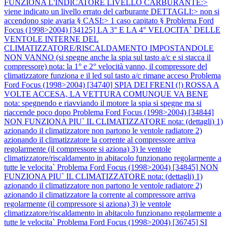
FUNZIONA L'INDICATORE LIVELLO CARBURANTE:>
viene indicato un livello errato del carburante DETTAGLI:> non si
accendono spie avaria § CASI:> 1 caso capitato §
Problema Ford
Focus (1998>2004) [34125] LA 3° E LA 4° VELOCITA` DELLE
VENTOLE INTERNE DEL
CLIMATIZZATORE/RISCALDAMENTO IMPOSTANDOLE
NON VANNO (si spegne anche la spia sul tasto a/c e si stacca il
compressore) nota: la 1° e 2° velocità vanno, il compressore del
climatizzatore funziona e il led sul tasto a/c rimane acceso
Problema
Ford Focus (1998>2004) [34740] SPIA DEI FRENI (!) ROSSA A
VOLTE ACCESA, LA VETTURA COMUNQUE VA BENE
nota: spegnendo e riavviando il motore la spia si spegne ma si
riaccende poco dopo
Problema Ford Focus (1998>2004) [34844]
NON FUNZIONA PIU` IL CLIMATIZZATORE nota: (dettagli) 1)
azionando il climatizzatore non partono le ventole radiatore 2)
azionando il climatizzatore la corrente al compressore arriva
regolarmente (il compressore si aziona) 3) le ventole
climatizzatore/riscaldamento in abitacolo funzionano regolarmente a
tutte le velocita`
Problema Ford Focus (1998>2004) [34845] NON
FUNZIONA PIU` IL CLIMATIZZATORE nota: (dettagli) 1)
azionando il climatizzatore non partono le ventole radiatore 2)
azionando il climatizzatore la corrente al compressore arriva
regolarmente (il compressore si aziona) 3) le ventole
climatizzatore/riscaldamento in abitacolo funzionano regolarmente a
tutte le velocita`
Problema Ford Focus (1998>2004) [36745] SI