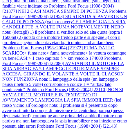
lato guida, di fianco alla batteria, sulla fusibiliera (sulla legenda il
fusibile viene indicato co
Problema Ford Focus (1998>2004)
[21877] NEI 2 CASI MANCA SEMPRE DI POTENZA
Problema
Ford Focus (1998>2004) [21953] SU STRADA SI AVVERTE UN
CALO DI POTENZA (va in recovery) E LAMPEGGIA LA SPIA
CANDELETTE, A VOLTE FUMA NOTEVOLMENTE NERO
nota: (dettagli) 1) il problema si verifica solo ad alta quota (sopra i
1600mt) 2) notato che a motore freddo parte e si spegne 3) con il
problema spegnendo e riavviando, ricomincia ad andare bene
Problema Ford Focus (1998>2004) [21972] FUMA DALLO
SCARICO:> fuma nero> fuma notevolmente> la vettura comunque
va beneCASI:> 1 caso capitato § > km veicolo 174000
Problema
Ford Focus (1998>2004) [22080] AVVIANDO IL MOTORE LA
SPIA AIRBAG FA 5 LAMPEGGI E POI RIMANE SEMPRE
ACCESA. GIRANDO IL VOLANTE A VOLTE IL CLACSON
NON FUNZIONA nota: il lampeggio della spia (un lampeggio
pausa ripetuto 5 volte) corrisponde a codice 1 = "airbag lato
conducente"
Problema Ford Focus (1998>2004) [22110] NON SI
AVVIA PIU` IL MOTORE E IN TENTATIVO DI
AVVIAMENTO LAMPEGGIA LA SPIA IMMOBILIZER (led
rosso vicino all`orologio) nota: il problema si è presentato dopo
avere sostituito la pompa di iniezione e la centralina pompa (messa
rigenerata ford), comunque anche prima del cambio il motore non
partiva ma non lampeggiava la spia immobilizer e su iniezione erano
presenti altri errori
Problema Ford Focus (1998>2004) [22143]