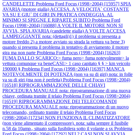
CANDELETTE
Problema Ford Focus (1998>2004) [15957] SPIA
AVARIA (motore gialla) ACCESA. A VELOCITA` COSTANTE
VA SU E GIU` DI GIRI IN PRATICA ONDEGGIA. AL
MINIMO SI SPEGNE E RIPARTE SUBITO
Problema Ford
Focus (1998>2004) [16088] A VOLTE IL MOTORE NON SI
AVVIA, SPIA AVARIA (candelette gialla) A VOLTE ACCESA
LAMPEGGIANTE nota: (dettagli)1) il problema si presenta a
motore freddo 2) a motore avviato su strada la vettura va bene 3)
quando si presenta il problema in tentativo di avviamento il motore
gira ma non parte
Problema Ford Focus (1998>2004) [16263]
FUMA DALLO SCARICO:> fuma nero> fuma notevolmente> la
vettura comunque va beneCASI:> 1 caso capitato § § > km veicolo
190000 §
Problema Ford Focus (1998>2004) [16397] MANCA
NOTEVOLMENTE DI POTENZA (non va su di giri) nota: in folle
va su di giri (ma non è perfetta)
Problema Ford Focus (1998>2004)
[16518] RIPROGRAMMAZIONE DELLE CHIAVI
PROCEDURA MANUALE nota: riprogrammazione di una nuova
chiave, ordinata tramite il telaio
Problema Ford Focus (1998>2004)
[16519] RIPROGRAMMAZIONE DEI TELECOMANDI
PROCEDURA MANUALE nota: riprogrammazione di un nuovo
telecomando, ordinato tramite il telaio
Problema Ford Focus
(1998>2004) [17234] NON FUNZIONA IL CLIMATIZZATORE
(non viene alimentato il compressore). nota: salta sempre il fusibile
n.58 da 10amp., situato sulla fusibilera sotto il volante a sx
Problema
Ford Focus (1998>2004) [17292] NEI 2 CASI NON SI AVVIA