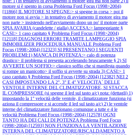
note: 1) in tentativo di avviamento il motore gira ma non parte 2) il
motore si è spento in corsa
Problema Ford Focus (1998>2004)
[11866] IL MOTORE SI SPEGNE:> si spegne in corsa > poi il
motore non si avvia > in tentativo di avviamento il motore gira ma
non parte > insistendo nell'avviamento dopo un po' il motore parte
SPIA AVARIA (candelette / gialla) ACCESA:> lampeggiante §
CASI:> 1 caso capitato §
Problema Ford Focus (1998>2004)
[12118] DIAGNOSI ERRORI TRAMITE LAMPEGGIO SPIA
IMMOBILIZER PROCEDURA MANUALE
Problema Ford
Focus (1998>2004) [12323] SI PRESENTANO I SEGUENTI
PROBLEMI:1) MANCA DI POTENZA:> calo di potenza
drastico> il problema si presenta accelerando bruscamente § 2) SI
AVVERTE UN SOFFIO:> classico soffio che si manifesta quando
si rompe un manicotto> il soffio si avverte su strada 3) CASI:> 1
caso capitato §
Problema Ford Focus (1998>2004) [12382] NEI 2
CASI IMPOSTANDO LA 2°, 3° E 4° VELOCITA` DELLE
VENTOLE INTERNE DEL CLIMATIZZATORE, SI STACCA
IL COMPRESSORE (si spegne il led sul tasto a/c) nota: (dettagli) 1)
impostando la 1° velocità delle ventole, il climatizzatore funziona (si
aziona il compressore e si accende il led sul tasto a/c) 2) le ventole
interne del climatizzatore funzionano comunque a tutte e 4 le
velocità
Problema Ford Focus (1998>2004) [12578] OGNI
TANTO HA DEI CALI DI POTENZA
Problema Ford Focus
(1998>2004) [12593] NON FUNZIONA LA VENTILAZIONE
INTERNA DEL CLIMATIZZATORE/RISCALDAMENTO A