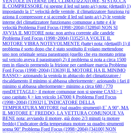
VENTOLE INTERNE DEL CLIMATIZZATORE, SI STACCA
IL COMPRESSORE (si spegne il led sul tasto a/c) nota: (dettagli) 1)
impostando la 1° velocità delle ventole, il climatizzatore funziona (si
aziona il compressore e si accende il led sul tasto a/c) 2) le ventole
interne del climatizzatore funzionano comunque a tutte e 4 le
velocità
Problema Ford Focus (1998>2004) [32894] NON SI
AVVIA IL MOTORE nota: non arriva corrente alle candele
Problema Ford Focus (1998>2004) [33525] A VOLTE IL
MOTORE VIBRA NOTEVOLMENTE (batte) nota: (dettaglI) 1) il
problema è sorto dopo che è stato sostituito il volano mettendone
uno non originale senza parastrappi (quello che era montato prima
sul veicolo aveva il parastrappi) 2) il problema si nota a circa 1500
rpm in rilascio premendo la frizione per cambiare marcia
Problema
Ford Focus (1998>2004) [33639] IL MOTORE HA IL MINIMO
BASSO:> azionando la ventola in abitacolo del climatizzatore /
riscaldamento il minimo si abbassa ulteriormente> azionando i fari il
minimo si abbassa ulteriormente> minimo a circa 680 / 770
rpmDETTAGLI:> il motore comunque non si spegne CASI:> 1
caso capitato § > km veicolo 147000 §
Problema Ford Focus
(1998>2004) [33932] L`INDICATORE DELLA
TEMPERATURA MOTORE (sul quadro strumenti) E` A 90°, MA
IL MOTORE E` FREDDO, LA VETTURA COMUNQUE VA
BENE nota: avviando il motore, già dopo 2/3 minuti (a motore
freddo) l`indicatore della temperatura motore su quadro strumenti
segna 90°
Problema Ford Focus (1998>2004) [34100] NON