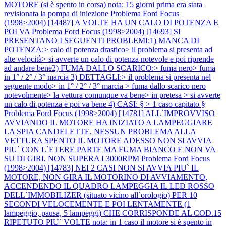
MOTORE (si è spento in corsa) nota: 15 giorni prima era stata
revisionata la pompa di iniezione
Problema Ford Focus
(1998>2004) [14487] A VOLTE HA UN CALO DI POTENZA E
POI VA
Problema Ford Focus (1998>2004) [14693] SI
PRESENTANO I SEGUENTI PROBLEMI:1) MANCA DI
POTENZA:> calo di potenza drastico> il problema si presenta ad
alte velocità> si avverte un calo di potenza notevole e poi riprende
ad andare bene2) FUMA DALLO SCARICO:> fuma nero> fuma
in 1° / 2° / 3° marcia 3) DETTAGLI:> il problema si presenta nel
seguente modo> in 1° / 2° / 3° marcia > fuma dallo scarico nero
notevolmente> la vettura comunque va bene> in pretesa > si avverte
un calo di potenza e poi va bene 4) CASI: § > 1 caso capitato §
Problema Ford Focus (1998>2004) [14781] ALL`IMPROVVISO
AVVIANDO IL MOTORE HA INIZIATO A LAMPEGGIARE
LA SPIA CANDELETTE, NESSUN PROBLEMA ALLA
VETTURA SPENTO IL MOTORE ADESSO NON SI AVVIA
PIU` CON L`ETERE PARTE MA FUMA BIANCO E NON VA
SU DI GIRI, NON SUPERA I 3000RPM
Problema Ford Focus
(1998>2004) [14783] NEI 2 CASI NON SI AVVIA PIU` IL
MOTORE, NON GIRA IL MOTORINO DI AVVIAMENTO,
ACCENDENDO IL QUADRO LAMPEGGIA IL LED ROSSO
DELL`IMMOBILIZER (situato vicino all`orologio) PER 10
SECONDI VELOCEMENTE E POI LENTAMENTE (1
lampeggio, pausa, 5 lampeggi) CHE CORRISPONDE AL COD.15
RIPETUTO PIU` VOLTE nota: in 1 caso il motore si è spento in