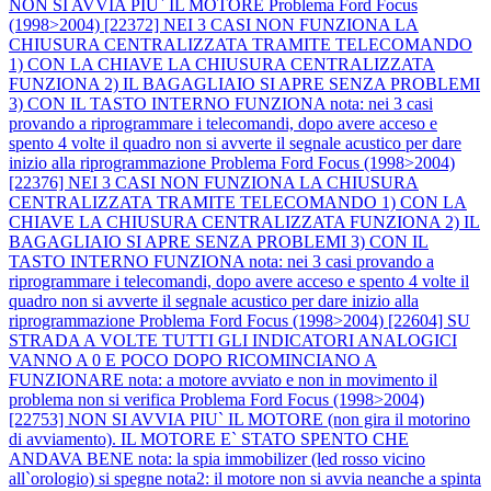
NON SI AVVIA PIU` IL MOTORE
Problema Ford Focus
(1998>2004) [22372] NEI 3 CASI NON FUNZIONA LA
CHIUSURA CENTRALIZZATA TRAMITE TELECOMANDO
1) CON LA CHIAVE LA CHIUSURA CENTRALIZZATA
FUNZIONA 2) IL BAGAGLIAIO SI APRE SENZA PROBLEMI
3) CON IL TASTO INTERNO FUNZIONA nota: nei 3 casi
provando a riprogrammare i telecomandi, dopo avere acceso e
spento 4 volte il quadro non si avverte il segnale acustico per dare
inizio alla riprogrammazione
Problema Ford Focus (1998>2004)
[22376] NEI 3 CASI NON FUNZIONA LA CHIUSURA
CENTRALIZZATA TRAMITE TELECOMANDO 1) CON LA
CHIAVE LA CHIUSURA CENTRALIZZATA FUNZIONA 2) IL
BAGAGLIAIO SI APRE SENZA PROBLEMI 3) CON IL
TASTO INTERNO FUNZIONA nota: nei 3 casi provando a
riprogrammare i telecomandi, dopo avere acceso e spento 4 volte il
quadro non si avverte il segnale acustico per dare inizio alla
riprogrammazione
Problema Ford Focus (1998>2004) [22604] SU
STRADA A VOLTE TUTTI GLI INDICATORI ANALOGICI
VANNO A 0 E POCO DOPO RICOMINCIANO A
FUNZIONARE nota: a motore avviato e non in movimento il
problema non si verifica
Problema Ford Focus (1998>2004)
[22753] NON SI AVVIA PIU` IL MOTORE (non gira il motorino
di avviamento). IL MOTORE E` STATO SPENTO CHE
ANDAVA BENE nota: la spia immobilizer (led rosso vicino
all`orologio) si spegne nota2: il motore non si avvia neanche a spinta