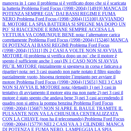
manovra in 1 caso il problema si è verificato dopo che si è scaricata
la batteria
Problema Ford Focus (1998>2004) [14919] MANCA DI
POTENZA SEMPRE GIA` DAI BASSI REGIMI E FUMA
NERO
Problema Ford Focus (1998>2004) [15100] AVVIANDO
IL MOTORE LA SPIA BATTERIA SI SPEGNE MA DOPO UN
PO` SI RIACCENDE E RIMANE SEMPRE ACCESA LA
VETTURA VA COMUNQUE BENE nota: l`alternatore carica
correttamente
Problema Ford Focus (1998>2004) [15246] MANCA
DI POTENZA AI BASSI REGIMI
Problema Ford Focus
(1998>2004) [15311] IN 2 CASI A VOLTE NON SI AVVIA IL
MOTORE (il problema si verifica dopo un po` che il motore è
spento è sufficiente anche 1 ora) IN 1 CASO NON SI AVVIA
PIU`IL MOTORE (inizialmente si spegneva in corsa e faticava a
ripartire) nota: nei 3 casi quando non parte notato il filtro gasolio
parzialmente vuoto, bisogna riempire l`impianto per avviare il
motore
Problema Ford Focus (1998>2004) [15651] NEI 3 CASI
NON SI AVVIA IL MOTORE nota: (dettagli) 1) nei 3 casi in
tentativo di avviamento il motore gira ma non parte 2) nei 3 casi il
motore è stato spento che andava bene 3) nei 3 casi accendendo il
quadro non si attiva la pompa benzina
Problema Ford Focus
(1998>2004) [15687] NON SI APRE IL BAULE TRAMITE IL
PULSANTE NON VA LA CHIUSURA CENTRALIZZATA
CON LA CHIAVE (non ha il telecomando)
Problema Ford Focus
(1998>2004) [15779] NEI 2 CASI VA A 3 CILINDRI, MANCA
DI POTENZA E FUMA NERO. LAMPEGGIA LA SPIA