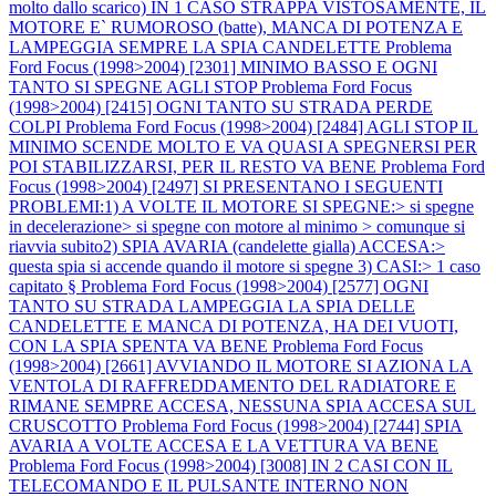
molto dallo scarico) IN 1 CASO STRAPPA VISTOSAMENTE, IL
MOTORE E` RUMOROSO (batte), MANCA DI POTENZA E
LAMPEGGIA SEMPRE LA SPIA CANDELETTE
Problema
Ford Focus (1998>2004) [2301] MINIMO BASSO E OGNI
TANTO SI SPEGNE AGLI STOP
Problema Ford Focus
(1998>2004) [2415] OGNI TANTO SU STRADA PERDE
COLPI
Problema Ford Focus (1998>2004) [2484] AGLI STOP IL
MINIMO SCENDE MOLTO E VA QUASI A SPEGNERSI PER
POI STABILIZZARSI, PER IL RESTO VA BENE
Problema Ford
Focus (1998>2004) [2497] SI PRESENTANO I SEGUENTI
PROBLEMI:1) A VOLTE IL MOTORE SI SPEGNE:> si spegne
in decelerazione> si spegne con motore al minimo > comunque si
riavvia subito2) SPIA AVARIA (candelette gialla) ACCESA:>
questa spia si accende quando il motore si spegne 3) CASI:> 1 caso
capitato §
Problema Ford Focus (1998>2004) [2577] OGNI
TANTO SU STRADA LAMPEGGIA LA SPIA DELLE
CANDELETTE E MANCA DI POTENZA, HA DEI VUOTI,
CON LA SPIA SPENTA VA BENE
Problema Ford Focus
(1998>2004) [2661] AVVIANDO IL MOTORE SI AZIONA LA
VENTOLA DI RAFFREDDAMENTO DEL RADIATORE E
RIMANE SEMPRE ACCESA, NESSUNA SPIA ACCESA SUL
CRUSCOTTO
Problema Ford Focus (1998>2004) [2744] SPIA
AVARIA A VOLTE ACCESA E LA VETTURA VA BENE
Problema Ford Focus (1998>2004) [3008] IN 2 CASI CON IL
TELECOMANDO E IL PULSANTE INTERNO NON