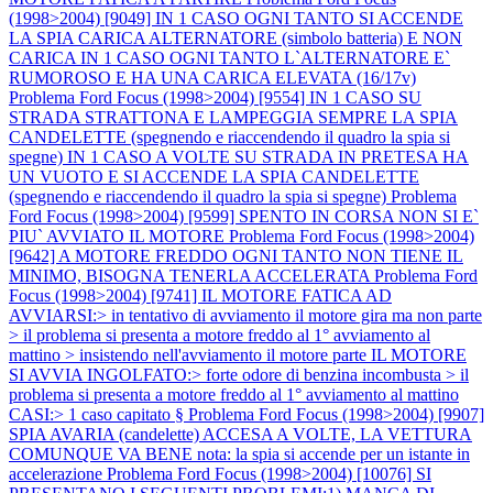
(1998>2004) [9049] IN 1 CASO OGNI TANTO SI ACCENDE
LA SPIA CARICA ALTERNATORE (simbolo batteria) E NON
CARICA IN 1 CASO OGNI TANTO L`ALTERNATORE E`
RUMOROSO E HA UNA CARICA ELEVATA (16/17v)
Problema Ford Focus (1998>2004) [9554] IN 1 CASO SU
STRADA STRATTONA E LAMPEGGIA SEMPRE LA SPIA
CANDELETTE (spegnendo e riaccendendo il quadro la spia si
spegne) IN 1 CASO A VOLTE SU STRADA IN PRETESA HA
UN VUOTO E SI ACCENDE LA SPIA CANDELETTE
(spegnendo e riaccendendo il quadro la spia si spegne)
Problema
Ford Focus (1998>2004) [9599] SPENTO IN CORSA NON SI E`
PIU` AVVIATO IL MOTORE
Problema Ford Focus (1998>2004)
[9642] A MOTORE FREDDO OGNI TANTO NON TIENE IL
MINIMO, BISOGNA TENERLA ACCELERATA
Problema Ford
Focus (1998>2004) [9741] IL MOTORE FATICA AD
AVVIARSI:> in tentativo di avviamento il motore gira ma non parte
> il problema si presenta a motore freddo al 1° avviamento al
mattino > insistendo nell'avviamento il motore parte IL MOTORE
SI AVVIA INGOLFATO:> forte odore di benzina incombusta > il
problema si presenta a motore freddo al 1° avviamento al mattino
CASI:> 1 caso capitato §
Problema Ford Focus (1998>2004) [9907]
SPIA AVARIA (candelette) ACCESA A VOLTE, LA VETTURA
COMUNQUE VA BENE nota: la spia si accende per un istante in
accelerazione
Problema Ford Focus (1998>2004) [10076] SI