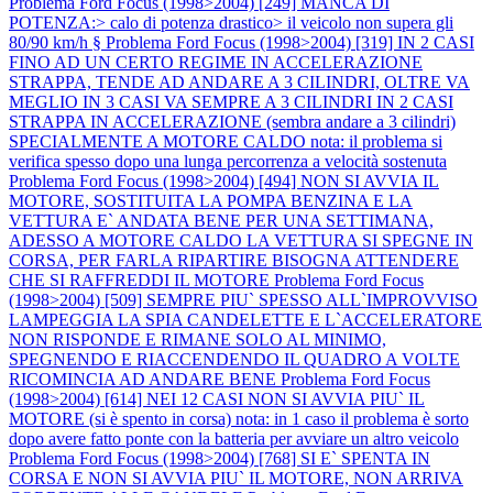
Problema Ford Focus (1998>2004) [249] MANCA DI
POTENZA:> calo di potenza drastico> il veicolo non supera gli
80/90 km/h §
Problema Ford Focus (1998>2004) [319] IN 2 CASI
FINO AD UN CERTO REGIME IN ACCELERAZIONE
STRAPPA, TENDE AD ANDARE A 3 CILINDRI, OLTRE VA
MEGLIO IN 3 CASI VA SEMPRE A 3 CILINDRI IN 2 CASI
STRAPPA IN ACCELERAZIONE (sembra andare a 3 cilindri)
SPECIALMENTE A MOTORE CALDO nota: il problema si
verifica spesso dopo una lunga percorrenza a velocità sostenuta
Problema Ford Focus (1998>2004) [494] NON SI AVVIA IL
MOTORE, SOSTITUITA LA POMPA BENZINA E LA
VETTURA E` ANDATA BENE PER UNA SETTIMANA,
ADESSO A MOTORE CALDO LA VETTURA SI SPEGNE IN
CORSA, PER FARLA RIPARTIRE BISOGNA ATTENDERE
CHE SI RAFFREDDI IL MOTORE
Problema Ford Focus
(1998>2004) [509] SEMPRE PIU` SPESSO ALL`IMPROVVISO
LAMPEGGIA LA SPIA CANDELETTE E L`ACCELERATORE
NON RISPONDE E RIMANE SOLO AL MINIMO,
SPEGNENDO E RIACCENDENDO IL QUADRO A VOLTE
RICOMINCIA AD ANDARE BENE
Problema Ford Focus
(1998>2004) [614] NEI 12 CASI NON SI AVVIA PIU` IL
MOTORE (si è spento in corsa) nota: in 1 caso il problema è sorto
dopo avere fatto ponte con la batteria per avviare un altro veicolo
Problema Ford Focus (1998>2004) [768] SI E` SPENTA IN
CORSA E NON SI AVVIA PIU` IL MOTORE, NON ARRIVA