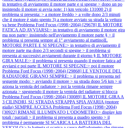
in tentativo di avviamento il motore parte e si spegne > dopo un po
insistendo il motore si avvia note: 1) km veicolo 131000 2) il
problema si presenta: > a motore freddo > a volte dopo 2/3 minuti
che il motore è stato spento 3) a motore avviato su strada la vettura
va bene
Problema Ford Focus (1998>2004) [29678] IL MOTORE
FATICA AD AVVIARSI:> in tentativo di avviamento il motore gira
ma non parte> insistendo nell'avviamento il motore parte § > il
problema si presenta sempre al 1° avviamento al mattinoIL
MOTORE PARTE E SI SPEGNE:> in tentativo di avviamento il
motore parte ma dopo 2/3 secondi si spegne > il problema si
presenta ai successivi avviamenti durante il giorno § IL MOTORE
GIRA MALE:> il problema si presenta quando il motore fatica ad
avviarsi e poi parte IL MOTORE SI SPEGNE:> poi il motore
Problema Ford Focus (1998>2004) [29868] LE VENTOLE DEL
RADIATORE GIRANO SEMPRE: > il problema si presenta nel
seguente modo: > avviando il motore > su strada dopo 5/6 km > si
aziona la ventola del radiatore > poi la ventola rimane sempre
azionata > spegnendo il motore la ventola del radiatore si blocca
Problema Ford Focus (1998>2004) [30089] IL MOTORE GIRA A
3 CILINDRI, SU STRADA STRAPPA SPIA AVARIA (motore
gialla) SEMPRE ACCESA
Problema Ford Focus (1998>2004)
[30922] RIMANE ILLUMINATO L'ODOMETRO:> display km
totali / parziali > il problema si presenta a quadro spento > il
problema è permanente SI SCARICA LA BATTERIA DEL
VEICOLO:> la batteria si scarica a causa dell'odometro che rimane