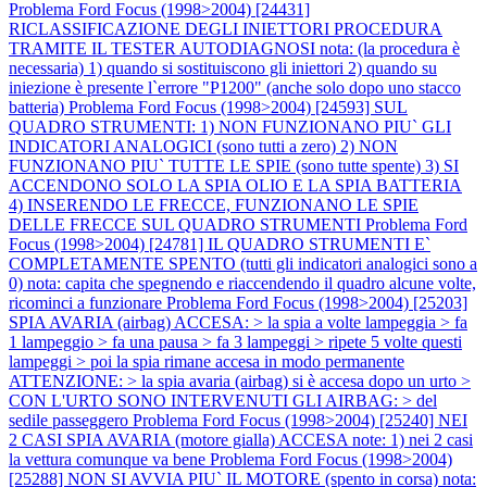
Problema Ford Focus (1998>2004) [24431]
RICLASSIFICAZIONE DEGLI INIETTORI PROCEDURA
TRAMITE IL TESTER AUTODIAGNOSI nota: (la procedura è
necessaria) 1) quando si sostituiscono gli iniettori 2) quando su
iniezione è presente l`errore "P1200" (anche solo dopo uno stacco
batteria)
Problema Ford Focus (1998>2004) [24593] SUL
QUADRO STRUMENTI: 1) NON FUNZIONANO PIU` GLI
INDICATORI ANALOGICI (sono tutti a zero) 2) NON
FUNZIONANO PIU` TUTTE LE SPIE (sono tutte spente) 3) SI
ACCENDONO SOLO LA SPIA OLIO E LA SPIA BATTERIA
4) INSERENDO LE FRECCE, FUNZIONANO LE SPIE
DELLE FRECCE SUL QUADRO STRUMENTI
Problema Ford
Focus (1998>2004) [24781] IL QUADRO STRUMENTI E`
COMPLETAMENTE SPENTO (tutti gli indicatori analogici sono a
0) nota: capita che spegnendo e riaccendendo il quadro alcune volte,
ricominci a funzionare
Problema Ford Focus (1998>2004) [25203]
SPIA AVARIA (airbag) ACCESA: > la spia a volte lampeggia > fa
1 lampeggio > fa una pausa > fa 3 lampeggi > ripete 5 volte questi
lampeggi > poi la spia rimane accesa in modo permanente
ATTENZIONE: > la spia avaria (airbag) si è accesa dopo un urto >
CON L'URTO SONO INTERVENUTI GLI AIRBAG: > del
sedile passeggero
Problema Ford Focus (1998>2004) [25240] NEI
2 CASI SPIA AVARIA (motore gialla) ACCESA note: 1) nei 2 casi
la vettura comunque va bene
Problema Ford Focus (1998>2004)
[25288] NON SI AVVIA PIU` IL MOTORE (spento in corsa) nota: