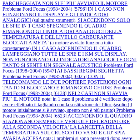
PARCHEGGIATA NON SI E` PIU` AVVIATO IL MOTORE
Problema Ford Focus (1998>2004) [5796] IN 1 CASO NON
FUNZIONANO IL DISPLAY E GLI INDICATORI
ANALOGICI (sul quadro strumenti), SI ACCENDONO SOLO
LE SPIE IN 1 CASO SPEGNENDO IL QUADRO
RIMANGONO GLI INDICATORI ANALOGICI DELLA
TEMPERATURA E DEL LIVELLO CARBURANTE
BLOCCATI A META` (a motore avviato funziona tutto
correttamente) IN 1 CASO ACCENDENDO IL QUADRO
LAMPEGGIANO TUTTE LE SPIE E I KM SUL DISPLAY,
NON FUNZIONANO GLI INDICATORI ANALOGICI E OGNI
TANTO SI SENTE UN SEGNALE ACUSTICO
Problema Ford
Focus (1998>2004) [5947] AI BASSI REGIMI SEGHETTA
Problema Ford Focus (1998>2004) [6025] CON IL
TELECOMANDO LE DUE PORTIERE POSTERIORI OGNI
TANTO SI BLOCCANO E RIMANGONO CHIUSE
Problema
Ford Focus (1998>2004) [6138] NEI 2 CASI NON SI AVVIA
PIU` IL MOTORE nota: in 1 caso il problema si è verificato dopo
avere effettuato il tagliando con la sostituzione del filtro gasolio (il
motore inizialmente si è avviato, spento non è più partito)
Problema
Ford Focus (1998>2004) [6523] ACCENDENDO IL QUADRO
SI AZIONANO SEMPRE LE VENTOLE DEL RADIATORE
ALLA SECONDA VELOCITA' LA LANCETTA DELLA
TEMPERATURA SUL CRUSCOTTO VA SU E GIU' SPIA
AVARIA ACCESA nota: i problemi si sono presentati dopo avere