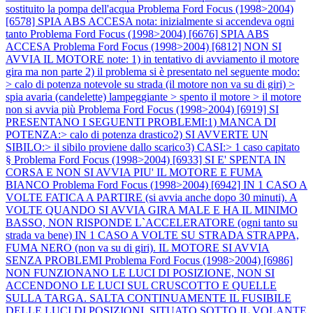
sostituito la pompa dell'acqua
Problema Ford Focus (1998>2004)
[6578] SPIA ABS ACCESA nota: inizialmente si accendeva ogni
tanto
Problema Ford Focus (1998>2004) [6676] SPIA ABS
ACCESA
Problema Ford Focus (1998>2004) [6812] NON SI
AVVIA IL MOTORE note: 1) in tentativo di avviamento il motore
gira ma non parte 2) il problema si è presentato nel seguente modo:
> calo di potenza notevole su strada (il motore non va su di giri) >
spia avaria (candelette) lampeggiante > spento il motore > il motore
non si avvia più
Problema Ford Focus (1998>2004) [6919] SI
PRESENTANO I SEGUENTI PROBLEMI:1) MANCA DI
POTENZA:> calo di potenza drastico2) SI AVVERTE UN
SIBILO:> il sibilo proviene dallo scarico3) CASI:> 1 caso capitato
§
Problema Ford Focus (1998>2004) [6933] SI E' SPENTA IN
CORSA E NON SI AVVIA PIU' IL MOTORE E FUMA
BIANCO
Problema Ford Focus (1998>2004) [6942] IN 1 CASO A
VOLTE FATICA A PARTIRE (si avvia anche dopo 30 minuti). A
VOLTE QUANDO SI AVVIA GIRA MALE E HA IL MINIMO
BASSO, NON RISPONDE L`ACCELERATORE (ogni tanto su
strada va bene) IN 1 CASO A VOLTE SU STRADA STRAPPA,
FUMA NERO (non va su di giri). IL MOTORE SI AVVIA
SENZA PROBLEMI
Problema Ford Focus (1998>2004) [6986]
NON FUNZIONANO LE LUCI DI POSIZIONE, NON SI
ACCENDONO LE LUCI SUL CRUSCOTTO E QUELLE
SULLA TARGA. SALTA CONTINUAMENTE IL FUSIBILE
DELLE LUCI DI POSIZIONI, SITUATO SOTTO IL VOLANTE