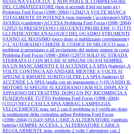
NESSUNA VELOCITA` E NON PARTE IL COMPRESSORE
DEL CLIMATIZZATORE (non si accende il led sul tasto a/c)
Problema Ford Focus (1998>2004) [12942] A VOLTE MANCA
TOTALMENTE DI POTENZA (non risponde l`acceleratore) SPIA
AVARIA (candelette) ACCESA
Problema Ford Focus (1998>2004)
[12952] SI PRESENTANO I SEGUENTI PROBLEMI: 1) TUTTI
GLI INDICATORI ANALOGICI DEL QUADRO STRUMENTI
VANNO AL MASSIMO (poco dopo si stabilizzano correttamente)
2) L`AUTORADIO CHIEDE IL CODICE DI SBLOCCO nota: i
problemi si presentano o all`avviamento del motore oppure in corsa
Problema Ford Focus (1998>2004) [12973] SOLO SU STRADA
STERRATA O CON BUCHE SI SPEGNE QUASI SEMPRE,
HA UN MANCAMENTO E SI ACCENDE LA SPIA (batteria), A
VOLTE CONTINUA AD ANDARE MENTRE A VOLTE SI
SPEGNE E RIPARTE SUBITO OLTRE LA SPIA (batteria) SI
ACCENDE LA SPIA (gialla con un ingranaggio e !) QUANDO IL
MOTORE SI SPEGNE SI AZZERANO I KM SUL DISPLAY E
APPAIONO DEI TRATTINI, DOPO UN PO` RICOMINCIA A
FUNZIONARE TUTTO
Problema Ford Focus (1998>2004)
[13112] NEI 2 CASI LA SPIA AIRBAG LAMPEGGIA
VELOCEMENTE nota: nei 2 casi il problema si è verificato dopo
la sostituzione della centralina airbag
Problema Ford Focus
(1998>2004) [13143] SPIA CARICA ALTERNATORE (simbolo
batteria) SEMPRE ACCESA. L`ALTERNATORE CARICA
REGOLARMENTE nota: sostituito 2 volte l`alternatore con 2