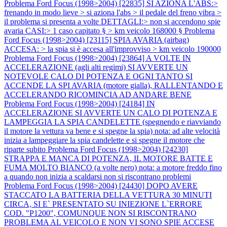
Problema Ford Focus (1998>2004) [22835] SI AZIONA L'ABS:>
frenando in modo lieve > si aziona l'abs > il pedale del freno vibra >
il problema si presenta a volte DETTAGLI:> non si accendono spie
avaria CASI:> 1 caso capitato § > km veicolo 168000 §
Problema
Ford Focus (1998>2004) [23115] SPIA AVARIA (airbag)
ACCESA: > la spia si è accesa all'improvviso > km veicolo 190000
Problema Ford Focus (1998>2004) [23864] A VOLTE IN
ACCELERAZIONE (agli alti regimi) SI AVVERTE UN
NOTEVOLE CALO DI POTENZA E OGNI TANTO SI
ACCENDE LA SPI AVARIA (motore gialla), RALLENTANDO E
ACCELERANDO RICOMINCIA AD ANDARE BENE
Problema Ford Focus (1998>2004) [24184] IN
ACCELERAZIONE SI AVVERTE UN CALO DI POTENZA E
LAMPEGGIA LA SPIA CANDELETTE (spegnendo e riavviando
il motore la vettura va bene e si spegne la spia) nota: ad alte velocità
inizia a lampeggiare la spia candelette e si spegne il motore che
riparte subito
Problema Ford Focus (1998>2004) [24230]
STRAPPA E MANCA DI POTENZA, IL MOTORE BATTE E
FUMA MOLTO BIANCO (a volte nero) nota: a motore freddo fino
a quando non inizia a scaldarsi non si riscontrano problemi
Problema Ford Focus (1998>2004) [24430] DOPO AVERE
STACCATO LA BATTERIA DELLA VETTURA 30 MINUTI
CIRCA, SI E` PRESENTATO SU INIEZIONE L`ERRORE
COD. "P1200", COMUNQUE NON SI RISCONTRANO
PROBLEMA AL VEICOLO E NON VI SONO SPIE ACCESE