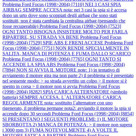
Problema Ford Focus (1998>2004) [7110] NEI 3 CASI SPIA
AIRBAG SEMPRE ACCESA nota: nei 3 casi la spia si è accesa
dopo un urto dove sono scoppiati degli airbag che sono stati
sostituiti, non è stata cambiata la centralina airbag (pensando che
fosse recuperabile)
Problema Ford Focus (1998>2004) [7523]
OGNI TANTO BISOGNA INSISTERE MOLTO PER FARLA
RIPARTIRE, SU STRADA VA BENE
Problema Ford Focus
(1998>2004) [7529] SPIE ABS E FRENI ACCESE
Problema Ford
Focus (1998>2004) [7751] NON RENDE SPECIALMENTE IN
SALITA, MANCA DI POTENZA E FUMA DALLO SCARICO
Problema Ford Focus (1998>2004) [7765] OGNI TANTO SI
ACCENDE LA SPIA ABS
Problema Ford Focus (1998>2004)
[7894] NON SI AVVIA IL MOTORE note: 1) in tentativo di
avviamento il motore gira ma non parte 2) il problema si è presentato
nel seguente modo: > su strada avvertito un colpo > il motore si è
spento in corsa > il motore non si avvia
Problema Ford Focus
(1998>2004) [8282] SPIA CARICA ALTERNATORE (simbolo
batteria) SEMPRE ACCESA. L`ALTERNATORE CARICA
REGOLARMENTE nota: sostituito l`alternatore con uno
rigenerato, il problema permane nota2: avviando il motore la spia si
accende dopo 30 secondi
Problema Ford Focus (1998>2004) [8854]
SI PRESENTANO I SEGUENTI PROBLEMI: 1) IL MOTORE
SBORBOTTA 2) MANCA DI POTENZA: > il motore non supera
i 3000 rpm 3) FUMA NOTEVOLMENTE 4) A VOLTE IL
MOTORE FATICA A PARTIRE
Problema Ford Focus