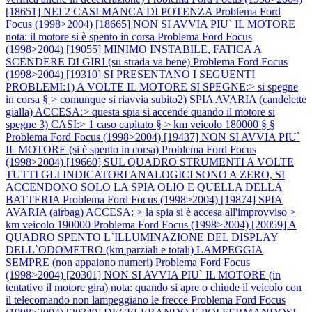
[18651] NEI 2 CASI MANCA DI POTENZA
Problema Ford
Focus (1998>2004) [18665] NON SI AVVIA PIU` IL MOTORE
nota: il motore si è spento in corsa
Problema Ford Focus
(1998>2004) [19055] MINIMO INSTABILE, FATICA A
SCENDERE DI GIRI (su strada va bene)
Problema Ford Focus
(1998>2004) [19310] SI PRESENTANO I SEGUENTI
PROBLEMI:1) A VOLTE IL MOTORE SI SPEGNE:> si spegne
in corsa § > comunque si riavvia subito2) SPIA AVARIA (candelette
gialla) ACCESA:> questa spia si accende quando il motore si
spegne 3) CASI:> 1 caso capitato § > km veicolo 180000 § §
Problema Ford Focus (1998>2004) [19437] NON SI AVVIA PIU`
IL MOTORE (si è spento in corsa)
Problema Ford Focus
(1998>2004) [19660] SUL QUADRO STRUMENTI A VOLTE
TUTTI GLI INDICATORI ANALOGICI SONO A ZERO, SI
ACCENDONO SOLO LA SPIA OLIO E QUELLA DELLA
BATTERIA
Problema Ford Focus (1998>2004) [19874] SPIA
AVARIA (airbag) ACCESA: > la spia si è accesa all'improvviso >
km veicolo 190000
Problema Ford Focus (1998>2004) [20059] A
QUADRO SPENTO L`ILLUMINAZIONE DEL DISPLAY
DELL`ODOMETRO (km parziali e totali) LAMPEGGIA
SEMPRE (non appaiono numeri)
Problema Ford Focus
(1998>2004) [20301] NON SI AVVIA PIU` IL MOTORE (in
tentativo il motore gira) nota: quando si apre o chiude il veicolo con
il telecomando non lampeggiano le frecce
Problema Ford Focus