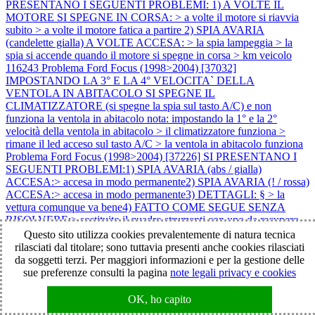
PRESENTANO I SEGUENTI PROBLEMI: 1) A VOLTE IL
MOTORE SI SPEGNE IN CORSA: > a volte il motore si riavvia
subito > a volte il motore fatica a partire 2) SPIA AVARIA
(candelette gialla) A VOLTE ACCESA: > la spia lampeggia > la
spia si accende quando il motore si spegne in corsa > km veicolo
116243
Problema Ford Focus (1998>2004) [37032]
IMPOSTANDO LA 3° E LA 4° VELOCITA` DELLA
VENTOLA IN ABITACOLO SI SPEGNE IL
CLIMATIZZATORE (si spegne la spia sul tasto A/C) e non
funziona la ventola in abitacolo nota: impostando la 1° e la 2°
velocità della ventola in abitacolo > il climatizzatore funziona >
rimane il led acceso sul tasto A/C > la ventola in abitacolo funziona
Problema Ford Focus (1998>2004) [37226] SI PRESENTANO I
SEGUENTI PROBLEMI:1) SPIA AVARIA (abs / gialla)
ACCESA:> accesa in modo permanente2) SPIA AVARIA (! / rossa)
ACCESA:> accesa in modo permanente3) DETTAGLI: § > la
vettura comunque va bene4) FATTO COME SEGUE SENZA
RISOLVERE:> sostituito il quadro strumenti con uno da recupero
5) CASI:> 1 caso capitato § > km veicolo 180000 §
Problema Ford
Questo sito utilizza cookies prevalentemente di natura tecnica
Focus (1998>2004) [37514] SI PRESENTANO I SEGUENTI
rilasciati dal titolare; sono tuttavia presenti anche cookies rilasciati
PROBLEMI: 1) IL MOTORE NON SI AVVIA: > il motore parte
da soggetti terzi. Per maggiori informazioni e per la gestione delle
ma si spegne subito 2) SPIA AVARIA (candelette gialla)
sue preferenze consulti la pagina
note legali privacy e cookies
LAMPEGGIANTE 3) DETTAGLI: > inizialmente mancava di
potenza 4) ATTENZIONE: > il problema è sorto dopo che il veicolo
OK, ho capito
è rimasto fermo con la batteria scollegata per circa 20 giorni note: 1)