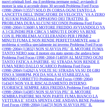
nuovi originali ford, ma il problema permane nota2: avviando il
motore la spia si accende dopo 30 secondi
Problema Ford Focus
(1998>2004) [13557] SOLO IN CORSA OGNI TANTO LA
LANCETTA DELL`INDICATORE DI VELOCITA` VA A ZERO
E SUI KM PARZIALI APPAIONO DEI TRATTINI, IL
PROBLEMA DURA ALCUNI SECONDI
Problema Ford Focus
(1998>2004) [13608] A MOTORE FREDDO AVVIANDOLO VA
A 3 CILINDRI PER CIRCA 5 MINUTI E DOPO VA BENE
CON IL PROBLEMA ACCELERANDO PER I PRIMI 2
MINUTI FUMA E NON RENDE PERFETTAMENTE nota: il
problema si verifica specialmente ini inverno
Problema Ford Focus
(1998>2004) [13832] NON SI AVVIA PIU` IL MOTORE FUMA
TANTO NERO nota: il motore era stato spento che andava bene
Problema Ford Focus (1998>2004) [14059] AL MATTINO OGNI
TANTO FATICA A PARTIRE, SU STRADA NON RENDE E
FUMA NERO DALLO SCARICO
Problema Ford Focus
(1998>2004) [14262] A VOLTE SU STRADA VA SU DI GIRI
FINO A 5000RPM, POI DA SOLA SI STABILIZZA AL
MINIMO CORRETTO
Problema Ford Focus (1998>2004)
[14343] NON VA IL RISCALDAMENTO INTERNO,
FUORIESCE SEMPRE ARIA FREDDA
Problema Ford Focus
(1998>2004) [14385] NON SI AVVIA PIU` IL MOTORE
SEMBRA PARTIRE MA NON PARTE FUMA BIANCO LA
VETTURA E` STATA SPENTA CHE ANDAVA BENE
Problema
Ford Focus (1998>2004) [14473] NON SI AVVIA PIU` IL