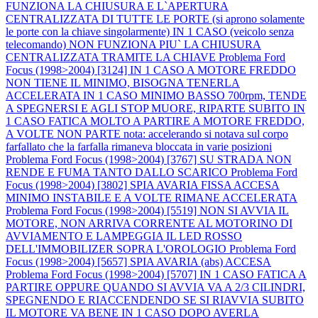
FUNZIONA LA CHIUSURA E L`APERTURA
CENTRALIZZATA DI TUTTE LE PORTE (si aprono solamente
le porte con la chiave singolarmente) IN 1 CASO (veicolo senza
telecomando) NON FUNZIONA PIU` LA CHIUSURA
CENTRALIZZATA TRAMITE LA CHIAVE
Problema Ford
Focus (1998>2004) [3124] IN 1 CASO A MOTORE FREDDO
NON TIENE IL MINIMO, BISOGNA TENERLA
ACCELERATA IN 1 CASO MINIMO BASSO 700rpm, TENDE
A SPEGNERSI E AGLI STOP MUORE, RIPARTE SUBITO IN
1 CASO FATICA MOLTO A PARTIRE A MOTORE FREDDO,
A VOLTE NON PARTE nota: accelerando si notava sul corpo
farfallato che la farfalla rimaneva bloccata in varie posizioni
Problema Ford Focus (1998>2004) [3767] SU STRADA NON
RENDE E FUMA TANTO DALLO SCARICO
Problema Ford
Focus (1998>2004) [3802] SPIA AVARIA FISSA ACCESA
MINIMO INSTABILE E A VOLTE RIMANE ACCELERATA
Problema Ford Focus (1998>2004) [5519] NON SI AVVIA IL
MOTORE, NON ARRIVA CORRENTE AL MOTORINO DI
AVVIAMENTO E LAMPEGGIA IL LED ROSSO
DELL'IMMOBILIZER SOPRA L'OROLOGIO
Problema Ford
Focus (1998>2004) [5657] SPIA AVARIA (abs) ACCESA
Problema Ford Focus (1998>2004) [5707] IN 1 CASO FATICA A
PARTIRE OPPURE QUANDO SI AVVIA VA A 2/3 CILINDRI,
SPEGNENDO E RIACCENDENDO SE SI RIAVVIA SUBITO
IL MOTORE VA BENE IN 1 CASO DOPO AVERLA