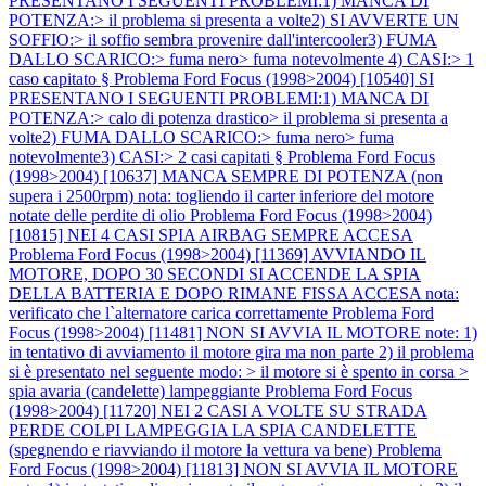
PRESENTANO I SEGUENTI PROBLEMI:1) MANCA DI
POTENZA:> il problema si presenta a volte2) SI AVVERTE UN
SOFFIO:> il soffio sembra provenire dall'intercooler3) FUMA
DALLO SCARICO:> fuma nero> fuma notevolmente 4) CASI:> 1
caso capitato §
Problema Ford Focus (1998>2004) [10540] SI
PRESENTANO I SEGUENTI PROBLEMI:1) MANCA DI
POTENZA:> calo di potenza drastico> il problema si presenta a
volte2) FUMA DALLO SCARICO:> fuma nero> fuma
notevolmente3) CASI:> 2 casi capitati §
Problema Ford Focus
(1998>2004) [10637] MANCA SEMPRE DI POTENZA (non
supera i 2500rpm) nota: togliendo il carter inferiore del motore
notate delle perdite di olio
Problema Ford Focus (1998>2004)
[10815] NEI 4 CASI SPIA AIRBAG SEMPRE ACCESA
Problema Ford Focus (1998>2004) [11369] AVVIANDO IL
MOTORE, DOPO 30 SECONDI SI ACCENDE LA SPIA
DELLA BATTERIA E DOPO RIMANE FISSA ACCESA nota:
verificato che l`alternatore carica correttamente
Problema Ford
Focus (1998>2004) [11481] NON SI AVVIA IL MOTORE note: 1)
in tentativo di avviamento il motore gira ma non parte 2) il problema
si è presentato nel seguente modo: > il motore si è spento in corsa >
spia avaria (candelette) lampeggiante
Problema Ford Focus
(1998>2004) [11720] NEI 2 CASI A VOLTE SU STRADA
PERDE COLPI LAMPEGGIA LA SPIA CANDELETTE
(spegnendo e riavviando il motore la vettura va bene)
Problema
Ford Focus (1998>2004) [11813] NON SI AVVIA IL MOTORE