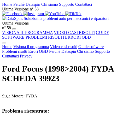
Home
Perchè Dataspin
Chi siamo
Supporto
Contattaci
Ultima Versione n° 58
Ultima Versione
n° 58
VISIONA IL PROGRAMMA
VIDEO CASI RISOLTI
GUIDE
SOFTWARE
PROBLEMI RISOLTI
ERRORI OBD
Home
Visiona il programma
Video casi risolti
Guide software
Problemi risolti
Errori OBD
Perchè Dataspin
Chi siamo
Supporto
Contattaci
Privacy
Ford Focus (1998>2004) FYDA
SCHEDA 39923
Sigla Motore: FYDA
Problema riscontrato: