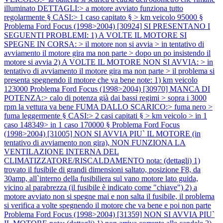
illuminato DETTAGLI:> a motore avviato funziona tutto
regolarmente § CASI:> 1 caso capitato § > km veicolo 95000 §
Problema Ford Focus (1998>2004) [30924] SI PRESENTANO I
SEGUENTI PROBLEMI: 1) A VOLTE IL MOTORE SI
SPEGNE IN CORSA: > il motore non si avvia > in tentativo di
avviamento il motore gira ma non parte > dopo un po insistendo il
motore si avvia 2) A VOLTE IL MOTORE NON SI AVVIA: > in
tentativo di avviamento il motore gira ma non parte > il problema si
presenta spegnendo il motore che va bene note: 1) km veicolo
123000
Problema Ford Focus (1998>2004) [30970] MANCA DI
POTENZA:> calo di potenza già dai bassi regimi > sopra i 3000
rpm la vettura va bene FUMA DALLO SCARICO:> fuma nero >
fuma leggermente § CASI:> 2 casi capitati § > km veicolo > in 1
caso 148349> in 1 caso 170000 §
Problema Ford Focus
(1998>2004) [31005] NON SI AVVIA PIU` IL MOTORE (in
tentativo di avviamento non gira), NON FUNZIONA LA
VENTILAZIONE INTERNA DEL
CLIMATIZZATORE/RISCALDAMENTO nota: (dettagli) 1)
trovato il fusibile di grandi dimensioni saltato, posizione F8, da
30amp, all`interno della fusibiliera sul vano motore lato guida,
vicino al parabrezza (il fusibile è indicato come "chiave") 2) a
motore avviato non si spegne mai e non salta il fusibile, il problema
si verifica a volte spegnendo il motore che va bene e poi non parte
Problema Ford Focus (1998>2004) [31359] NON SI AVVIA PIU`