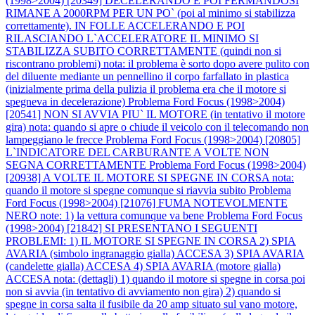
(1998>2004) [20349] DECELERANDO E POI FERMANDOSI
RIMANE A 2000RPM PER UN PO` (poi al minimo si stabilizza
correttamente). IN FOLLE ACCELERANDO E POI
RILASCIANDO L`ACCELERATORE IL MINIMO SI
STABILIZZA SUBITO CORRETTAMENTE (quindi non si
riscontrano problemi) nota: il problema è sorto dopo avere pulito con
del diluente mediante un pennellino il corpo farfallato in plastica
(inizialmente prima della pulizia il problema era che il motore si
spegneva in decelerazione)
Problema Ford Focus (1998>2004)
[20541] NON SI AVVIA PIU` IL MOTORE (in tentativo il motore
gira) nota: quando si apre o chiude il veicolo con il telecomando non
lampeggiano le frecce
Problema Ford Focus (1998>2004) [20805]
L`INDICATORE DEL CARBURANTE A VOLTE NON
SEGNA CORRETTAMENTE
Problema Ford Focus (1998>2004)
[20938] A VOLTE IL MOTORE SI SPEGNE IN CORSA nota:
quando il motore si spegne comunque si riavvia subito
Problema
Ford Focus (1998>2004) [21076] FUMA NOTEVOLMENTE
NERO note: 1) la vettura comunque va bene
Problema Ford Focus
(1998>2004) [21842] SI PRESENTANO I SEGUENTI
PROBLEMI: 1) IL MOTORE SI SPEGNE IN CORSA 2) SPIA
AVARIA (simbolo ingranaggio gialla) ACCESA 3) SPIA AVARIA
(candelette gialla) ACCESA 4) SPIA AVARIA (motore gialla)
ACCESA nota: (dettagli) 1) quando il motore si spegne in corsa poi
non si avvia (in tentativo di avviamento non gira) 2) quando si
spegne in corsa salta il fusibile da 20 amp situato sul vano motore,