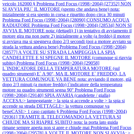
veicolo 162000 §
Problema Ford Focus (1998>2004) [27352] NON
SI AVVIA PIU` IL MOTORE (spento che andava bene) nota:
inizialmente si era spento in corsa e ripartito dopo circa 30 minuti
Problema Ford Focus (1998>2004) [28090] CONSUMO ACQUA
RADIATORE
Problema Ford Focus (1998>2004) [28534] NON SI
AVVIA IL MOTORE nota: (dettagli) 1) in tentativo di avviamento il
motore gira ma non parte 2) inizialmente a volte (a freddo) il motore
si avviava ma si spegneva dopo 2/3 secondi (poi a motore avviato su
strada la vettura andava bene)
Problema Ford Focus (1998>2004)
[28577] A VOLTE SU STRADA LAMPEGGIA LA SPIA
CANDELETTE E SI SPEGNE IL MOTORE (comunque si riavvia
subito)
Problema Ford Focus (1998>2004) [29058]
L`INDICATORE DELLA TEMPERATURA MOTORE (sul
quadro strumenti) E` A 90°, MA IL MOTORE E` FREDDO, LA
VETTURA COMUNQUE VA BENE nota: avviando il motore, già
dopo 2/3 minuti (a motore freddo) l`indicatore della temperatura
motore su quadro strumenti segna 90°
Problema Ford Focus
(1998>2004) [29140] SPIA AVARIA (candelette / gialla)
ACCESA:> lampeggiante > la spia si accende a volte > la spia si
accende su strada DETTAGLI:> la vettura comunque va
beneCASI:> 1 caso capitato §
Problema Ford Focus (1998>2004)
[29361] TRAMITE IL TELECOMANDO LA VETTURA SI
CHIUDE MA SI RIAPRE SUBITO nota: la porta lato guida
rimane sempre aperta non si apre e chiude mai
Problema Ford Focus
(1998>2004) [29578] A VOLTE IL MOTORE NON SI AVVIA: >