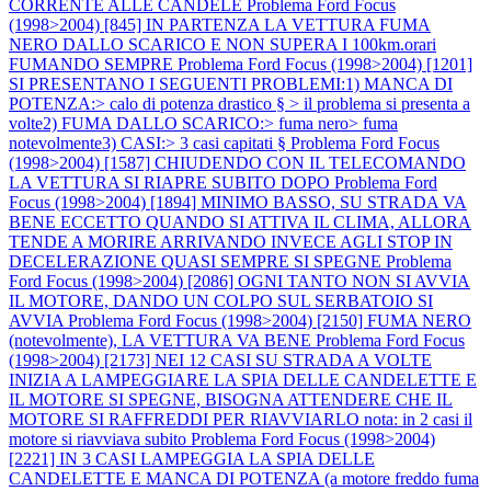
CORRENTE ALLE CANDELE
Problema Ford Focus
(1998>2004) [845] IN PARTENZA LA VETTURA FUMA
NERO DALLO SCARICO E NON SUPERA I 100km.orari
FUMANDO SEMPRE
Problema Ford Focus (1998>2004) [1201]
SI PRESENTANO I SEGUENTI PROBLEMI:1) MANCA DI
POTENZA:> calo di potenza drastico § > il problema si presenta a
volte2) FUMA DALLO SCARICO:> fuma nero> fuma
notevolmente3) CASI:> 3 casi capitati §
Problema Ford Focus
(1998>2004) [1587] CHIUDENDO CON IL TELECOMANDO
LA VETTURA SI RIAPRE SUBITO DOPO
Problema Ford
Focus (1998>2004) [1894] MINIMO BASSO, SU STRADA VA
BENE ECCETTO QUANDO SI ATTIVA IL CLIMA, ALLORA
TENDE A MORIRE ARRIVANDO INVECE AGLI STOP IN
DECELERAZIONE QUASI SEMPRE SI SPEGNE
Problema
Ford Focus (1998>2004) [2086] OGNI TANTO NON SI AVVIA
IL MOTORE, DANDO UN COLPO SUL SERBATOIO SI
AVVIA
Problema Ford Focus (1998>2004) [2150] FUMA NERO
(notevolmente), LA VETTURA VA BENE
Problema Ford Focus
(1998>2004) [2173] NEI 12 CASI SU STRADA A VOLTE
INIZIA A LAMPEGGIARE LA SPIA DELLE CANDELETTE E
IL MOTORE SI SPEGNE, BISOGNA ATTENDERE CHE IL
MOTORE SI RAFFREDDI PER RIAVVIARLO nota: in 2 casi il
motore si riavviava subito
Problema Ford Focus (1998>2004)
[2221] IN 3 CASI LAMPEGGIA LA SPIA DELLE
CANDELETTE E MANCA DI POTENZA (a motore freddo fuma