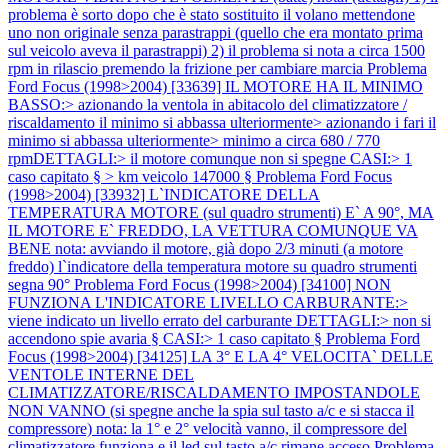
problema è sorto dopo che è stato sostituito il volano mettendone
uno non originale senza parastrappi (quello che era montato prima
sul veicolo aveva il parastrappi) 2) il problema si nota a circa 1500
rpm in rilascio premendo la frizione per cambiare marcia
Problema
Ford Focus (1998>2004) [33639] IL MOTORE HA IL MINIMO
BASSO:> azionando la ventola in abitacolo del climatizzatore /
riscaldamento il minimo si abbassa ulteriormente> azionando i fari il
minimo si abbassa ulteriormente> minimo a circa 680 / 770
rpmDETTAGLI:> il motore comunque non si spegne CASI:> 1
caso capitato § > km veicolo 147000 §
Problema Ford Focus
(1998>2004) [33932] L`INDICATORE DELLA
TEMPERATURA MOTORE (sul quadro strumenti) E` A 90°, MA
IL MOTORE E` FREDDO, LA VETTURA COMUNQUE VA
BENE nota: avviando il motore, già dopo 2/3 minuti (a motore
freddo) l`indicatore della temperatura motore su quadro strumenti
segna 90°
Problema Ford Focus (1998>2004) [34100] NON
FUNZIONA L'INDICATORE LIVELLO CARBURANTE:>
viene indicato un livello errato del carburante DETTAGLI:> non si
accendono spie avaria § CASI:> 1 caso capitato §
Problema Ford
Focus (1998>2004) [34125] LA 3° E LA 4° VELOCITA` DELLE
VENTOLE INTERNE DEL
CLIMATIZZATORE/RISCALDAMENTO IMPOSTANDOLE
NON VANNO (si spegne anche la spia sul tasto a/c e si stacca il
compressore) nota: la 1° e 2° velocità vanno, il compressore del
climatizzatore funziona e il led sul tasto a/c rimane acceso
Problema