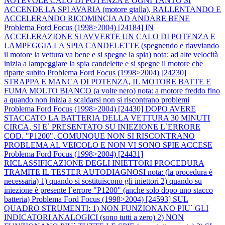
NOTEVOLE CALO DI POTENZA E OGNI TANTO SI
ACCENDE LA SPI AVARIA (motore gialla), RALLENTANDO E
ACCELERANDO RICOMINCIA AD ANDARE BENE
Problema Ford Focus (1998>2004) [24184] IN
ACCELERAZIONE SI AVVERTE UN CALO DI POTENZA E
LAMPEGGIA LA SPIA CANDELETTE (spegnendo e riavviando
il motore la vettura va bene e si spegne la spia) nota: ad alte velocità
inizia a lampeggiare la spia candelette e si spegne il motore che
riparte subito
Problema Ford Focus (1998>2004) [24230]
STRAPPA E MANCA DI POTENZA, IL MOTORE BATTE E
FUMA MOLTO BIANCO (a volte nero) nota: a motore freddo fino
a quando non inizia a scaldarsi non si riscontrano problemi
Problema Ford Focus (1998>2004) [24430] DOPO AVERE
STACCATO LA BATTERIA DELLA VETTURA 30 MINUTI
CIRCA, SI E` PRESENTATO SU INIEZIONE L`ERRORE
COD. "P1200", COMUNQUE NON SI RISCONTRANO
PROBLEMA AL VEICOLO E NON VI SONO SPIE ACCESE
Problema Ford Focus (1998>2004) [24431]
RICLASSIFICAZIONE DEGLI INIETTORI PROCEDURA
TRAMITE IL TESTER AUTODIAGNOSI nota: (la procedura è
necessaria) 1) quando si sostituiscono gli iniettori 2) quando su
iniezione è presente l`errore "P1200" (anche solo dopo uno stacco
batteria)
Problema Ford Focus (1998>2004) [24593] SUL
QUADRO STRUMENTI: 1) NON FUNZIONANO PIU` GLI
INDICATORI ANALOGICI (sono tutti a zero) 2) NON