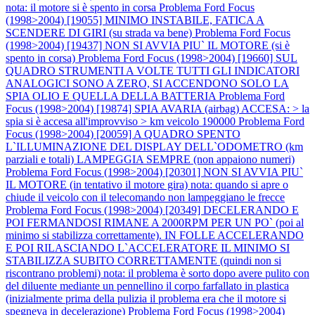
nota: il motore si è spento in corsa
Problema Ford Focus
(1998>2004) [19055] MINIMO INSTABILE, FATICA A
SCENDERE DI GIRI (su strada va bene)
Problema Ford Focus
(1998>2004) [19437] NON SI AVVIA PIU` IL MOTORE (si è
spento in corsa)
Problema Ford Focus (1998>2004) [19660] SUL
QUADRO STRUMENTI A VOLTE TUTTI GLI INDICATORI
ANALOGICI SONO A ZERO, SI ACCENDONO SOLO LA
SPIA OLIO E QUELLA DELLA BATTERIA
Problema Ford
Focus (1998>2004) [19874] SPIA AVARIA (airbag) ACCESA: > la
spia si è accesa all'improvviso > km veicolo 190000
Problema Ford
Focus (1998>2004) [20059] A QUADRO SPENTO
L`ILLUMINAZIONE DEL DISPLAY DELL`ODOMETRO (km
parziali e totali) LAMPEGGIA SEMPRE (non appaiono numeri)
Problema Ford Focus (1998>2004) [20301] NON SI AVVIA PIU`
IL MOTORE (in tentativo il motore gira) nota: quando si apre o
chiude il veicolo con il telecomando non lampeggiano le frecce
Problema Ford Focus (1998>2004) [20349] DECELERANDO E
POI FERMANDOSI RIMANE A 2000RPM PER UN PO` (poi al
minimo si stabilizza correttamente). IN FOLLE ACCELERANDO
E POI RILASCIANDO L`ACCELERATORE IL MINIMO SI
STABILIZZA SUBITO CORRETTAMENTE (quindi non si
riscontrano problemi) nota: il problema è sorto dopo avere pulito con
del diluente mediante un pennellino il corpo farfallato in plastica
(inizialmente prima della pulizia il problema era che il motore si
spegneva in decelerazione)
Problema Ford Focus (1998>2004)