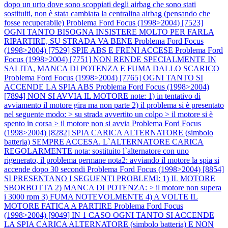
dopo un urto dove sono scoppiati degli airbag che sono stati
sostituiti, non è stata cambiata la centralina airbag (pensando che
fosse recuperabile)
Problema Ford Focus (1998>2004) [7523]
OGNI TANTO BISOGNA INSISTERE MOLTO PER FARLA
RIPARTIRE, SU STRADA VA BENE
Problema Ford Focus
(1998>2004) [7529] SPIE ABS E FRENI ACCESE
Problema Ford
Focus (1998>2004) [7751] NON RENDE SPECIALMENTE IN
SALITA, MANCA DI POTENZA E FUMA DALLO SCARICO
Problema Ford Focus (1998>2004) [7765] OGNI TANTO SI
ACCENDE LA SPIA ABS
Problema Ford Focus (1998>2004)
[7894] NON SI AVVIA IL MOTORE note: 1) in tentativo di
avviamento il motore gira ma non parte 2) il problema si è presentato
nel seguente modo: > su strada avvertito un colpo > il motore si è
spento in corsa > il motore non si avvia
Problema Ford Focus
(1998>2004) [8282] SPIA CARICA ALTERNATORE (simbolo
batteria) SEMPRE ACCESA. L`ALTERNATORE CARICA
REGOLARMENTE nota: sostituito l`alternatore con uno
rigenerato, il problema permane nota2: avviando il motore la spia si
accende dopo 30 secondi
Problema Ford Focus (1998>2004) [8854]
SI PRESENTANO I SEGUENTI PROBLEMI: 1) IL MOTORE
SBORBOTTA 2) MANCA DI POTENZA: > il motore non supera
i 3000 rpm 3) FUMA NOTEVOLMENTE 4) A VOLTE IL
MOTORE FATICA A PARTIRE
Problema Ford Focus
(1998>2004) [9049] IN 1 CASO OGNI TANTO SI ACCENDE
LA SPIA CARICA ALTERNATORE (simbolo batteria) E NON