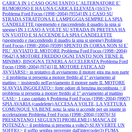
CARICA IN 1 CASO OGNI TANTO L`ALTERNATORE E`
RUMOROSO E HA UNA CARICA ELEVATA (16/17v)
Problema Ford Focus (1998>2004) [9554] IN 1 CASO SU
STRADA STRATTONA E LAMPEGGIA SEMPRE LA SPIA
CANDELETTE (spegnendo e riaccendendo il quadro la spia si
spegne) IN 1 CASO A VOLTE SU STRADA IN PRETESA HA
UN VUOTO E SI ACCENDE LA SPIA CANDELETTE
(spegnendo e riaccendendo il quadro la spia si spegne)
Problema
Ford Focus (1998>2004) [9599] SPENTO IN CORSA NON SI E`
PIU` AVVIATO IL MOTORE
Problema Ford Focus (1998>2004)
[9642] A MOTORE FREDDO OGNI TANTO NON TIENE IL
MINIMO, BISOGNA TENERLA ACCELERATA
Problema Ford
Focus (1998>2004) [9741] IL MOTORE FATICA AD
AVVIARSI:> in tentativo di avviamento il motore gira ma non parte
> il problema si presenta a motore freddo al 1° avviamento al
mattino > insistendo nell'avviamento il motore parte IL MOTORE
SI AVVIA INGOLFATO:> forte odore di benzina incombusta > il
problema si presenta a motore freddo al 1° avviamento al mattino
CASI:> 1 caso capitato §
Problema Ford Focus (1998>2004) [9907]
SPIA AVARIA (candelette) ACCESA A VOLTE, LA VETTURA
COMUNQUE VA BENE nota: la spia si accende per un istante in
accelerazione
Problema Ford Focus (1998>2004) [10076] SI
PRESENTANO I SEGUENTI PROBLEMI:1) MANCA DI
POTENZA:> il problema si presenta a volte2) SI AVVERTE UN
SOFFIO:> il soffio sembra provenire dall'intercooler3) FUMA