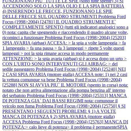
FUNZIONANO PIU` TUTTE LE SPIE (sono tutte spente) 3) SI
ACCENDONO SOLO LA SPIA OLIO E LA SPIA BATTERIA
4) INSERENDO LE FRECCE, FUNZIONANO LE SPIE
DELLE FRECCE SUL QUADRO STRUMENTI
Problema Ford
Focus (1998>2004) [24781] IL QUADRO STRUMENTI E`
COMPLETAMENTE SPENTO (tutti gli indicatori analogici sono a
0) nota: capita che spegnendo e riaccendendo il quadro alcune volte,
ricominci a funzionare
Problema Ford Focus (1998>2004) [25203]
SPIA AVARIA (airbag) ACCESA: > la spia a volte lampeggia > fa
1 lampeggio > fa una pausa > fa 3 lampeggi > ripete 5 volte questi
lampeggi > poi la spia rimane accesa in modo permanente
ATTENZIONE: > la spia avaria (airbag) si è accesa dopo un urto >
CON L'URTO SONO INTERVENUTI GLI AIRBAG: > del
sedile passeggero
Problema Ford Focus (1998>2004) [25240] NEI
2 CASI SPIA AVARIA (motore gialla) ACCESA note: 1) nei 2 casi
la vettura comunque va bene
Problema Ford Focus (1998>2004)
[25288] NON SI AVVIA PIU` IL MOTORE (spento in corsa) nota:
notato che non arriva alimentazione alla pompa benzina all' interno
del serbatoio
Problema Ford Focus (1998>2004) [25313] MANCA
DI POTENZA GIA` DAI BASSI REGIMI nota: comunque il
veicolo non fuma
Problema Ford Focus (1998>2004) [25750] § SI
PRESENTANO I SEGUENTI PROBLEMI: § 1) A VOLTE
MANCA DI POTENZA § 2) SPIA AVARIA (motore gialla)
ACCESA
Problema Ford Focus (1998>2004) [25763] MANCA DI
POTENZA:> calo lieve di potenza> il problema è permanenteSPIA