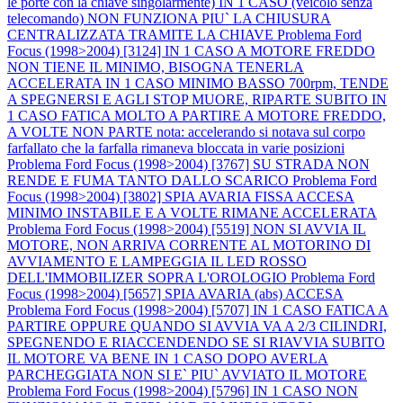
le porte con la chiave singolarmente) IN 1 CASO (veicolo senza
telecomando) NON FUNZIONA PIU` LA CHIUSURA
CENTRALIZZATA TRAMITE LA CHIAVE
Problema Ford
Focus (1998>2004) [3124] IN 1 CASO A MOTORE FREDDO
NON TIENE IL MINIMO, BISOGNA TENERLA
ACCELERATA IN 1 CASO MINIMO BASSO 700rpm, TENDE
A SPEGNERSI E AGLI STOP MUORE, RIPARTE SUBITO IN
1 CASO FATICA MOLTO A PARTIRE A MOTORE FREDDO,
A VOLTE NON PARTE nota: accelerando si notava sul corpo
farfallato che la farfalla rimaneva bloccata in varie posizioni
Problema Ford Focus (1998>2004) [3767] SU STRADA NON
RENDE E FUMA TANTO DALLO SCARICO
Problema Ford
Focus (1998>2004) [3802] SPIA AVARIA FISSA ACCESA
MINIMO INSTABILE E A VOLTE RIMANE ACCELERATA
Problema Ford Focus (1998>2004) [5519] NON SI AVVIA IL
MOTORE, NON ARRIVA CORRENTE AL MOTORINO DI
AVVIAMENTO E LAMPEGGIA IL LED ROSSO
DELL'IMMOBILIZER SOPRA L'OROLOGIO
Problema Ford
Focus (1998>2004) [5657] SPIA AVARIA (abs) ACCESA
Problema Ford Focus (1998>2004) [5707] IN 1 CASO FATICA A
PARTIRE OPPURE QUANDO SI AVVIA VA A 2/3 CILINDRI,
SPEGNENDO E RIACCENDENDO SE SI RIAVVIA SUBITO
IL MOTORE VA BENE IN 1 CASO DOPO AVERLA
PARCHEGGIATA NON SI E` PIU` AVVIATO IL MOTORE
Problema Ford Focus (1998>2004) [5796] IN 1 CASO NON