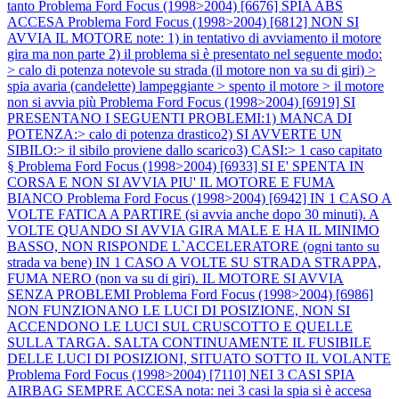
tanto
Problema Ford Focus (1998>2004) [6676] SPIA ABS
ACCESA
Problema Ford Focus (1998>2004) [6812] NON SI
AVVIA IL MOTORE note: 1) in tentativo di avviamento il motore
gira ma non parte 2) il problema si è presentato nel seguente modo:
> calo di potenza notevole su strada (il motore non va su di giri) >
spia avaria (candelette) lampeggiante > spento il motore > il motore
non si avvia più
Problema Ford Focus (1998>2004) [6919] SI
PRESENTANO I SEGUENTI PROBLEMI:1) MANCA DI
POTENZA:> calo di potenza drastico2) SI AVVERTE UN
SIBILO:> il sibilo proviene dallo scarico3) CASI:> 1 caso capitato
§
Problema Ford Focus (1998>2004) [6933] SI E' SPENTA IN
CORSA E NON SI AVVIA PIU' IL MOTORE E FUMA
BIANCO
Problema Ford Focus (1998>2004) [6942] IN 1 CASO A
VOLTE FATICA A PARTIRE (si avvia anche dopo 30 minuti). A
VOLTE QUANDO SI AVVIA GIRA MALE E HA IL MINIMO
BASSO, NON RISPONDE L`ACCELERATORE (ogni tanto su
strada va bene) IN 1 CASO A VOLTE SU STRADA STRAPPA,
FUMA NERO (non va su di giri). IL MOTORE SI AVVIA
SENZA PROBLEMI
Problema Ford Focus (1998>2004) [6986]
NON FUNZIONANO LE LUCI DI POSIZIONE, NON SI
ACCENDONO LE LUCI SUL CRUSCOTTO E QUELLE
SULLA TARGA. SALTA CONTINUAMENTE IL FUSIBILE
DELLE LUCI DI POSIZIONI, SITUATO SOTTO IL VOLANTE
Problema Ford Focus (1998>2004) [7110] NEI 3 CASI SPIA
AIRBAG SEMPRE ACCESA nota: nei 3 casi la spia si è accesa