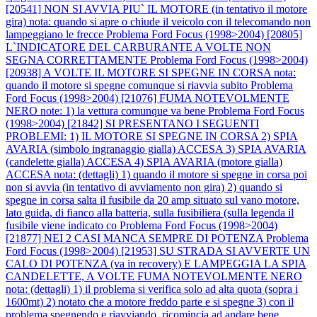
[20541] NON SI AVVIA PIU` IL MOTORE (in tentativo il motore
gira) nota: quando si apre o chiude il veicolo con il telecomando non
lampeggiano le frecce
Problema Ford Focus (1998>2004) [20805]
L`INDICATORE DEL CARBURANTE A VOLTE NON
SEGNA CORRETTAMENTE
Problema Ford Focus (1998>2004)
[20938] A VOLTE IL MOTORE SI SPEGNE IN CORSA nota:
quando il motore si spegne comunque si riavvia subito
Problema
Ford Focus (1998>2004) [21076] FUMA NOTEVOLMENTE
NERO note: 1) la vettura comunque va bene
Problema Ford Focus
(1998>2004) [21842] SI PRESENTANO I SEGUENTI
PROBLEMI: 1) IL MOTORE SI SPEGNE IN CORSA 2) SPIA
AVARIA (simbolo ingranaggio gialla) ACCESA 3) SPIA AVARIA
(candelette gialla) ACCESA 4) SPIA AVARIA (motore gialla)
ACCESA nota: (dettagli) 1) quando il motore si spegne in corsa poi
non si avvia (in tentativo di avviamento non gira) 2) quando si
spegne in corsa salta il fusibile da 20 amp situato sul vano motore,
lato guida, di fianco alla batteria, sulla fusibiliera (sulla legenda il
fusibile viene indicato co
Problema Ford Focus (1998>2004)
[21877] NEI 2 CASI MANCA SEMPRE DI POTENZA
Problema
Ford Focus (1998>2004) [21953] SU STRADA SI AVVERTE UN
CALO DI POTENZA (va in recovery) E LAMPEGGIA LA SPIA
CANDELETTE, A VOLTE FUMA NOTEVOLMENTE NERO
nota: (dettagli) 1) il problema si verifica solo ad alta quota (sopra i
1600mt) 2) notato che a motore freddo parte e si spegne 3) con il
problema spegnendo e riavviando, ricomincia ad andare bene