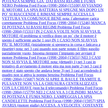
POTENZA SEMPRE GIA` DAI BASSI REGIMI E FUMA
NERO
Problema Ford Focus (1998>2004) [15100] AVVIANDO
IL MOTORE LA SPIA BATTERIA SI SPEGNE MA DOPO UN
PO` SI RIACCENDE E RIMANE SEMPRE ACCESA LA
VETTURA VA COMUNQUE BENE nota: l`alternatore carica
correttamente
Problema Ford Focus (1998>2004) [15246] MANCA
DI POTENZA AI BASSI REGIMI
Problema Ford Focus
(1998>2004) [15311] IN 2 CASI A VOLTE NON SI AVVIA IL
MOTORE (il problema si verifica dopo un po` che il motore è
spento è sufficiente anche 1 ora) IN 1 CASO NON SI AVVIA
PIU`IL MOTORE (inizialmente si spegneva in corsa e faticava a
ripartire) nota: nei 3 casi quando non parte notato il filtro gasolio
parzialmente vuoto, bisogna riempire l`impianto per avviare il
motore
Problema Ford Focus (1998>2004) [15651] NEI 3 CASI
NON SI AVVIA IL MOTORE nota: (dettagli) 1) nei 3 casi in
tentativo di avviamento il motore gira ma non parte 2) nei 3 casi il
motore è stato spento che andava bene 3) nei 3 casi accendendo il
quadro non si attiva la pompa benzina
Problema Ford Focus
(1998>2004) [15687] NON SI APRE IL BAULE TRAMITE IL
PULSANTE NON VA LA CHIUSURA CENTRALIZZATA
CON LA CHIAVE (non ha il telecomando)
Problema Ford Focus
(1998>2004) [15779] NEI 2 CASI VA A 3 CILINDRI, MANCA
DI POTENZA E FUMA NERO. LAMPEGGIA LA SPIA
CANDELETTE
Problema Ford Focus (1998>2004) [15957] SPIA
AVARIA (motore gialla) ACCESA. A VELOCITA` COSTANTE