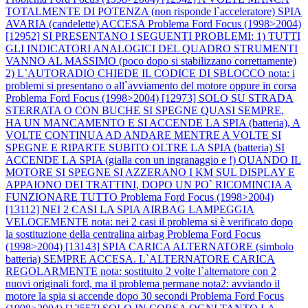
TOTALMENTE DI POTENZA (non risponde l`acceleratore) SPIA
AVARIA (candelette) ACCESA
Problema Ford Focus (1998>2004)
[12952] SI PRESENTANO I SEGUENTI PROBLEMI: 1) TUTTI
GLI INDICATORI ANALOGICI DEL QUADRO STRUMENTI
VANNO AL MASSIMO (poco dopo si stabilizzano correttamente)
2) L`AUTORADIO CHIEDE IL CODICE DI SBLOCCO nota: i
problemi si presentano o all`avviamento del motore oppure in corsa
Problema Ford Focus (1998>2004) [12973] SOLO SU STRADA
STERRATA O CON BUCHE SI SPEGNE QUASI SEMPRE,
HA UN MANCAMENTO E SI ACCENDE LA SPIA (batteria), A
VOLTE CONTINUA AD ANDARE MENTRE A VOLTE SI
SPEGNE E RIPARTE SUBITO OLTRE LA SPIA (batteria) SI
ACCENDE LA SPIA (gialla con un ingranaggio e !) QUANDO IL
MOTORE SI SPEGNE SI AZZERANO I KM SUL DISPLAY E
APPAIONO DEI TRATTINI, DOPO UN PO` RICOMINCIA A
FUNZIONARE TUTTO
Problema Ford Focus (1998>2004)
[13112] NEI 2 CASI LA SPIA AIRBAG LAMPEGGIA
VELOCEMENTE nota: nei 2 casi il problema si è verificato dopo
la sostituzione della centralina airbag
Problema Ford Focus
(1998>2004) [13143] SPIA CARICA ALTERNATORE (simbolo
batteria) SEMPRE ACCESA. L`ALTERNATORE CARICA
REGOLARMENTE nota: sostituito 2 volte l`alternatore con 2
nuovi originali ford, ma il problema permane nota2: avviando il
motore la spia si accende dopo 30 secondi
Problema Ford Focus