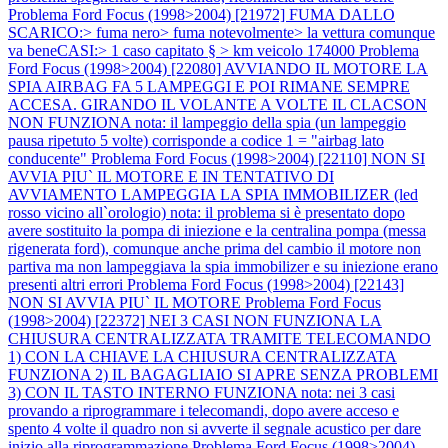
Problema Ford Focus (1998>2004) [21972] FUMA DALLO
SCARICO:> fuma nero> fuma notevolmente> la vettura comunque
va beneCASI:> 1 caso capitato § > km veicolo 174000
Problema
Ford Focus (1998>2004) [22080] AVVIANDO IL MOTORE LA
SPIA AIRBAG FA 5 LAMPEGGI E POI RIMANE SEMPRE
ACCESA. GIRANDO IL VOLANTE A VOLTE IL CLACSON
NON FUNZIONA nota: il lampeggio della spia (un lampeggio
pausa ripetuto 5 volte) corrisponde a codice 1 = "airbag lato
conducente"
Problema Ford Focus (1998>2004) [22110] NON SI
AVVIA PIU` IL MOTORE E IN TENTATIVO DI
AVVIAMENTO LAMPEGGIA LA SPIA IMMOBILIZER (led
rosso vicino all`orologio) nota: il problema si è presentato dopo
avere sostituito la pompa di iniezione e la centralina pompa (messa
rigenerata ford), comunque anche prima del cambio il motore non
partiva ma non lampeggiava la spia immobilizer e su iniezione erano
presenti altri errori
Problema Ford Focus (1998>2004) [22143]
NON SI AVVIA PIU` IL MOTORE
Problema Ford Focus
(1998>2004) [22372] NEI 3 CASI NON FUNZIONA LA
CHIUSURA CENTRALIZZATA TRAMITE TELECOMANDO
1) CON LA CHIAVE LA CHIUSURA CENTRALIZZATA
FUNZIONA 2) IL BAGAGLIAIO SI APRE SENZA PROBLEMI
3) CON IL TASTO INTERNO FUNZIONA nota: nei 3 casi
provando a riprogrammare i telecomandi, dopo avere acceso e
spento 4 volte il quadro non si avverte il segnale acustico per dare
inizio alla riprogrammazione
Problema Ford Focus (1998>2004)