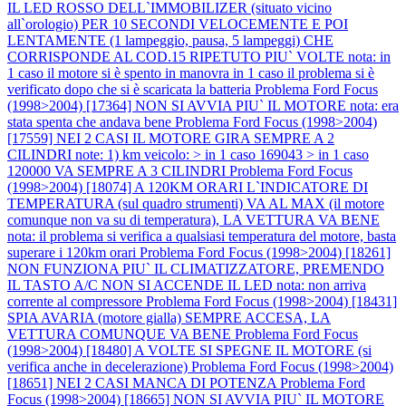
IL LED ROSSO DELL`IMMOBILIZER (situato vicino
all`orologio) PER 10 SECONDI VELOCEMENTE E POI
LENTAMENTE (1 lampeggio, pausa, 5 lampeggi) CHE
CORRISPONDE AL COD.15 RIPETUTO PIU` VOLTE nota: in
1 caso il motore si è spento in manovra in 1 caso il problema si è
verificato dopo che si è scaricata la batteria
Problema Ford Focus
(1998>2004) [17364] NON SI AVVIA PIU` IL MOTORE nota: era
stata spenta che andava bene
Problema Ford Focus (1998>2004)
[17559] NEI 2 CASI IL MOTORE GIRA SEMPRE A 2
CILINDRI note: 1) km veicolo: > in 1 caso 169043 > in 1 caso
120000 VA SEMPRE A 3 CILINDRI
Problema Ford Focus
(1998>2004) [18074] A 120KM ORARI L`INDICATORE DI
TEMPERATURA (sul quadro strumenti) VA AL MAX (il motore
comunque non va su di temperatura), LA VETTURA VA BENE
nota: il problema si verifica a qualsiasi temperatura del motore, basta
superare i 120km orari
Problema Ford Focus (1998>2004) [18261]
NON FUNZIONA PIU` IL CLIMATIZZATORE, PREMENDO
IL TASTO A/C NON SI ACCENDE IL LED nota: non arriva
corrente al compressore
Problema Ford Focus (1998>2004) [18431]
SPIA AVARIA (motore gialla) SEMPRE ACCESA, LA
VETTURA COMUNQUE VA BENE
Problema Ford Focus
(1998>2004) [18480] A VOLTE SI SPEGNE IL MOTORE (si
verifica anche in decelerazione)
Problema Ford Focus (1998>2004)
[18651] NEI 2 CASI MANCA DI POTENZA
Problema Ford
Focus (1998>2004) [18665] NON SI AVVIA PIU` IL MOTORE