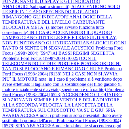
FUNZIONANO IL DISPLAY E GLI INDICATORI
ANALOGICI (sul quadro strumenti), SI ACCENDONO SOLO
LE SPIE IN 1 CASO SPEGNENDO IL QUADRO
RIMANGONO GLI INDICATORI ANALOGICI DELLA
TEMPERATURA E DEL LIVELLO CARBURANTE
BLOCCATI A META` (a motore avviato funziona tutto
correttamente) IN 1 CASO ACCENDENDO IL QUADRO
LAMPEGGIANO TUTTE LE SPIE E I KM SUL DISPLAY,
NON FUNZIONANO GLI INDICATORI ANALOGICI E OGNI
TANTO SI SENTE UN SEGNALE ACUSTICO
Problema Ford
Focus (1998>2004) [5947] AI BASSI REGIMI SEGHETTA
Problema Ford Focus (1998>2004) [6025] CON IL
TELECOMANDO LE DUE PORTIERE POSTERIORI OGNI
TANTO SI BLOCCANO E RIMANGONO CHIUSE
Problema
Ford Focus (1998>2004) [6138] NEI 2 CASI NON SI AVVIA
PIU` IL MOTORE nota: in 1 caso il problema si è verificato dopo
avere effettuato il tagliando con la sostituzione del filtro gasolio (il
motore inizialmente si è avviato, spento non è più partito)
Problema
Ford Focus (1998>2004) [6523] ACCENDENDO IL QUADRO
SI AZIONANO SEMPRE LE VENTOLE DEL RADIATORE
ALLA SECONDA VELOCITA' LA LANCETTA DELLA
TEMPERATURA SUL CRUSCOTTO VA SU E GIU' SPIA
AVARIA ACCESA nota: i problemi si sono presentati dopo avere
sostituito la pompa dell'acqua
Problema Ford Focus (1998>2004)
[6578] SPIA ABS ACCESA nota: inizialmente si accendeva ogni