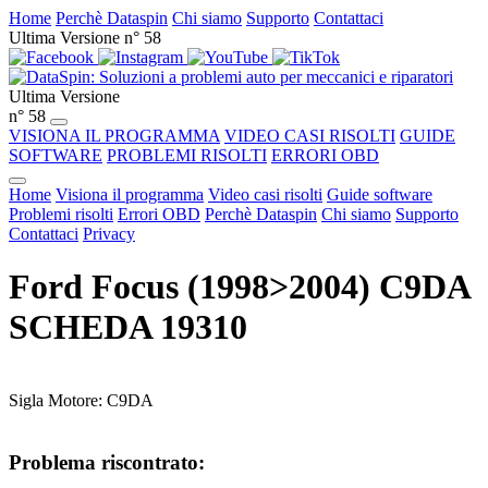
Home
Perchè Dataspin
Chi siamo
Supporto
Contattaci
Ultima Versione n° 58
Ultima Versione
n° 58
VISIONA IL PROGRAMMA
VIDEO CASI RISOLTI
GUIDE
SOFTWARE
PROBLEMI RISOLTI
ERRORI OBD
Home
Visiona il programma
Video casi risolti
Guide software
Problemi risolti
Errori OBD
Perchè Dataspin
Chi siamo
Supporto
Contattaci
Privacy
Ford Focus (1998>2004) C9DA
SCHEDA 19310
Sigla Motore: C9DA
Problema riscontrato: