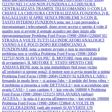
[22376] NEI 3 CASI NON FUNZIONA LA CHIUSURA
CENTRALIZZATA TRAMITE TELECOMANDO 1) CON LA
CHIAVE LA CHIUSURA CENTRALIZZATA FUNZIONA 2) IL
BAGAGLIAIO SI APRE SENZA PROBLEMI 3) CON IL
TASTO INTERNO FUNZIONA nota: nei 3 casi provando a
riprogrammare i telecomandi, dopo avere acceso e spento 4 volte il
quadro non si avverte il segnale acustico per dare inizio alla
riprogrammazione
Problema Ford Focus (1998>2004) [22604] SU
STRADA A VOLTE TUTTI GLI INDICATORI ANALOGICI
VANNO A 0 E POCO DOPO RICOMINCIANO A
FUNZIONARE nota: a motore avviato e non in movimento il
problema non si verifica
Problema Ford Focus (1998>2004)
[22753] NON SI AVVIA PIU` IL MOTORE (non gira il motorino
di avviamento). IL MOTORE E` STATO SPENTO CHE
ANDAVA BENE nota: la spia immobilizer (led rosso vicino
all`orologio) si spegne nota2: il motore non si avvia neanche a spinta
Problema Ford Focus (1998>2004) [22835] SI AZIONA L'ABS:>
frenando in modo lieve > si aziona l'abs > il pedale del freno vibra >
il problema si presenta a volte DETTAGLI:> non si accendono spie
avaria CASI:> 1 caso capitato § > km veicolo 168000 §
Problema
Ford Focus (1998>2004) [23115] SPIA AVARIA (airbag)
ACCESA: > la spia si è accesa all'improvviso > km veicolo 190000
Problema Ford Focus (1998>2004) [23864] A VOLTE IN
ACCELERAZIONE (agli alti regimi) SI AVVERTE UN