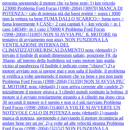
presenta spegnendo il motore che va bene note: 1) km veicolo
123000
Problema Ford Focus (1998>2004) [30970] MANCA DI
POTENZA:> calo di potenza già dai bassi regimi > sopra i 3000
rpm la vettura va bene FUMA DALLO SCARICO:> fuma nero >
fuma leggermente § CASI:> 2 casi capitati § > km veicolo > in 1
caso 148349> in 1 caso 170000 §
Problema Ford Focus
(1998>2004) [31005] NON SI AVVIA PIU` IL MOTORE (in
tentativo di avviamento non gira), NON FUNZIONA LA
VENTILAZIONE INTERNA DEL
CLIMATIZZATORE/RISCALDAMENTO nota: (dettagli) 1)
trovato il fusibile di grandi dimensioni saltato, posizione F8, da
30amp, all`interno della fusibiliera sul vano motore lato guida,
vicino al parabrezza (il fusibile è indicato come "chiave") 2) a
motore avviato non si spegne mai e non salta il fusibile, il problema
si verifica a volte spegnendo il motore che va bene e poi non parte
Problema Ford Focus (1998>2004) [31359] NON SI AVVIA PIU`
IL MOTORE nota: (dettagli) 1) non arriva corrente alle candele 2)
inizialmente il motore girava a 3 cilindri quindi sostituito la bobina, il
motore si è avviato regolarmente girando a 4 cilindri ma dopo circa
30 secondi il motore si è spento e non si è più riavviato
Problema
Ford Focus (1998>2004) [31460] A VOLTE SI AVVERTE UN
NOTEVOLE CALO DI POTENZA nota: (dettagli) 1) quando
manca di potenza, spegnendo e riavviando il motore ricomincia ad
andare bene per un po` 2) a volte ad alte velocità strappa
Problema
Ford Focus (1998>2004) [32152] NON FUNZIONA LA