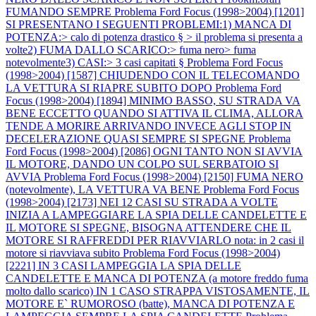
FUMANDO SEMPRE
Problema Ford Focus (1998>2004) [1201]
SI PRESENTANO I SEGUENTI PROBLEMI:1) MANCA DI
POTENZA:> calo di potenza drastico § > il problema si presenta a
volte2) FUMA DALLO SCARICO:> fuma nero> fuma
notevolmente3) CASI:> 3 casi capitati §
Problema Ford Focus
(1998>2004) [1587] CHIUDENDO CON IL TELECOMANDO
LA VETTURA SI RIAPRE SUBITO DOPO
Problema Ford
Focus (1998>2004) [1894] MINIMO BASSO, SU STRADA VA
BENE ECCETTO QUANDO SI ATTIVA IL CLIMA, ALLORA
TENDE A MORIRE ARRIVANDO INVECE AGLI STOP IN
DECELERAZIONE QUASI SEMPRE SI SPEGNE
Problema
Ford Focus (1998>2004) [2086] OGNI TANTO NON SI AVVIA
IL MOTORE, DANDO UN COLPO SUL SERBATOIO SI
AVVIA
Problema Ford Focus (1998>2004) [2150] FUMA NERO
(notevolmente), LA VETTURA VA BENE
Problema Ford Focus
(1998>2004) [2173] NEI 12 CASI SU STRADA A VOLTE
INIZIA A LAMPEGGIARE LA SPIA DELLE CANDELETTE E
IL MOTORE SI SPEGNE, BISOGNA ATTENDERE CHE IL
MOTORE SI RAFFREDDI PER RIAVVIARLO nota: in 2 casi il
motore si riavviava subito
Problema Ford Focus (1998>2004)
[2221] IN 3 CASI LAMPEGGIA LA SPIA DELLE
CANDELETTE E MANCA DI POTENZA (a motore freddo fuma
molto dallo scarico) IN 1 CASO STRAPPA VISTOSAMENTE, IL
MOTORE E` RUMOROSO (batte), MANCA DI POTENZA E