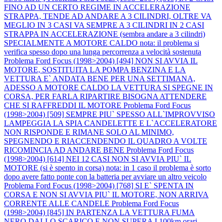
FINO AD UN CERTO REGIME IN ACCELERAZIONE
STRAPPA, TENDE AD ANDARE A 3 CILINDRI, OLTRE VA
MEGLIO IN 3 CASI VA SEMPRE A 3 CILINDRI IN 2 CASI
STRAPPA IN ACCELERAZIONE (sembra andare a 3 cilindri)
SPECIALMENTE A MOTORE CALDO nota: il problema si
verifica spesso dopo una lunga percorrenza a velocità sostenuta
Problema Ford Focus (1998>2004) [494] NON SI AVVIA IL
MOTORE, SOSTITUITA LA POMPA BENZINA E LA
VETTURA E` ANDATA BENE PER UNA SETTIMANA,
ADESSO A MOTORE CALDO LA VETTURA SI SPEGNE IN
CORSA, PER FARLA RIPARTIRE BISOGNA ATTENDERE
CHE SI RAFFREDDI IL MOTORE
Problema Ford Focus
(1998>2004) [509] SEMPRE PIU` SPESSO ALL`IMPROVVISO
LAMPEGGIA LA SPIA CANDELETTE E L`ACCELERATORE
NON RISPONDE E RIMANE SOLO AL MINIMO,
SPEGNENDO E RIACCENDENDO IL QUADRO A VOLTE
RICOMINCIA AD ANDARE BENE
Problema Ford Focus
(1998>2004) [614] NEI 12 CASI NON SI AVVIA PIU` IL
MOTORE (si è spento in corsa) nota: in 1 caso il problema è sorto
dopo avere fatto ponte con la batteria per avviare un altro veicolo
Problema Ford Focus (1998>2004) [768] SI E` SPENTA IN
CORSA E NON SI AVVIA PIU` IL MOTORE, NON ARRIVA
CORRENTE ALLE CANDELE
Problema Ford Focus
(1998>2004) [845] IN PARTENZA LA VETTURA FUMA
NERO DALLO SCARICO E NON SUPERA I 100km.orari