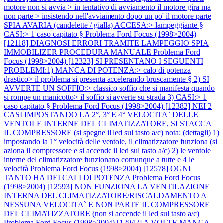
motore non si avvia > in tentativo di avviamento il motore gira ma
non parte > insistendo nell'avviamento dopo un po' il motore parte
SPIA AVARIA (candelette / gialla) ACCESA:> lampeggiante §
CASI:> 1 caso capitato §
Problema Ford Focus (1998>2004)
[12118] DIAGNOSI ERRORI TRAMITE LAMPEGGIO SPIA
IMMOBILIZER PROCEDURA MANUALE
Problema Ford
Focus (1998>2004) [12323] SI PRESENTANO I SEGUENTI
PROBLEMI:1) MANCA DI POTENZA:> calo di potenza
drastico> il problema si presenta accelerando bruscamente § 2) SI
AVVERTE UN SOFFIO:> classico soffio che si manifesta quando
si rompe un manicotto> il soffio si avverte su strada 3) CASI:> 1
caso capitato §
Problema Ford Focus (1998>2004) [12382] NEI 2
CASI IMPOSTANDO LA 2°, 3° E 4° VELOCITA` DELLE
VENTOLE INTERNE DEL CLIMATIZZATORE, SI STACCA
IL COMPRESSORE (si spegne il led sul tasto a/c) nota: (dettagli) 1)
impostando la 1° velocità delle ventole, il climatizzatore funziona (si
aziona il compressore e si accende il led sul tasto a/c) 2) le ventole
interne del climatizzatore funzionano comunque a tutte e 4 le
velocità
Problema Ford Focus (1998>2004) [12578] OGNI
TANTO HA DEI CALI DI POTENZA
Problema Ford Focus
(1998>2004) [12593] NON FUNZIONA LA VENTILAZIONE
INTERNA DEL CLIMATIZZATORE/RISCALDAMENTO A
NESSUNA VELOCITA` E NON PARTE IL COMPRESSORE
DEL CLIMATIZZATORE (non si accende il led sul tasto a/c)
Problema Ford Focus (1998>2004) [12942] A VOLTE MANCA