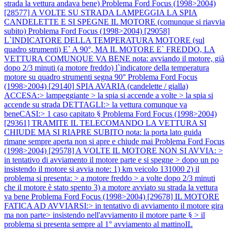
strada la vettura andava bene)
Problema Ford Focus (1998>2004)
[28577] A VOLTE SU STRADA LAMPEGGIA LA SPIA
CANDELETTE E SI SPEGNE IL MOTORE (comunque si riavvia
subito)
Problema Ford Focus (1998>2004) [29058]
L`INDICATORE DELLA TEMPERATURA MOTORE (sul
quadro strumenti) E` A 90°, MA IL MOTORE E` FREDDO, LA
VETTURA COMUNQUE VA BENE nota: avviando il motore, già
dopo 2/3 minuti (a motore freddo) l`indicatore della temperatura
motore su quadro strumenti segna 90°
Problema Ford Focus
(1998>2004) [29140] SPIA AVARIA (candelette / gialla)
ACCESA:> lampeggiante > la spia si accende a volte > la spia si
accende su strada DETTAGLI:> la vettura comunque va
beneCASI:> 1 caso capitato §
Problema Ford Focus (1998>2004)
[29361] TRAMITE IL TELECOMANDO LA VETTURA SI
CHIUDE MA SI RIAPRE SUBITO nota: la porta lato guida
rimane sempre aperta non si apre e chiude mai
Problema Ford Focus
(1998>2004) [29578] A VOLTE IL MOTORE NON SI AVVIA: >
in tentativo di avviamento il motore parte e si spegne > dopo un po
insistendo il motore si avvia note: 1) km veicolo 131000 2) il
problema si presenta: > a motore freddo > a volte dopo 2/3 minuti
che il motore è stato spento 3) a motore avviato su strada la vettura
va bene
Problema Ford Focus (1998>2004) [29678] IL MOTORE
FATICA AD AVVIARSI:> in tentativo di avviamento il motore gira
ma non parte> insistendo nell'avviamento il motore parte § > il
problema si presenta sempre al 1° avviamento al mattinoIL