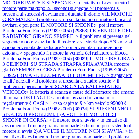
MOTORE PARTE E SI SPEGNE:> in tentativo di avviamento il
motore parte ma dopo 2/3 secondi si spegne > il problema si
presenta ai successivi avviamenti durante il giorno § IL MOTORE
GIRA MALE:> il problema si presenta quando il motore fatica ad
avviarsi e poi parte IL MOTORE SI SPEGNE:> poi il motore
Problema Ford Focus (1998>2004) [29868] LE VENTOLE DEL
RADIATORE GIRANO SEMPRE: > il problema si presenta nel
seguente modo: > avviando il motore > su strada dopo 5/6 km > si
aziona la ventola del radiatore > poi la ventola rimane sempre
azionata > spegnendo il motore la ventola del radiatore si blocca
Problema Ford Focus (1998>2004) [30089] IL MOTORE GIRA A
3 CILINDRI, SU STRADA STRAPPA SPIA AVARIA (motore
gialla) SEMPRE ACCESA
Problema Ford Focus (1998>2004)
[30922] RIMANE ILLUMINATO L'ODOMETRO:> display km
totali / parziali > il problema si presenta a quadro spento > il
problema è permanente SI SCARICA LA BATTERIA DEL
VEICOLO:> la batteria si scarica a causa dell'odometro che rimane
illuminato DETTAGLI:> a motore avviato funziona tutto
regolarmente § CASI:> 1 caso capitato § > km veicolo 95000 §
Problema Ford Focus (1998>2004) [30924] SI PRESENTANO I
SEGUENTI PROBLEMI: 1) A VOLTE IL MOTORE SI
SPEGNE IN CORSA: > il motore non si avvia > in tentativo di
avviamento il motore gira ma non parte > dopo un po insistendo il
motore si avvia 2) A VOLTE IL MOTORE NON SI AVVIA: > in
tentativo di avviamento il motore gira ma non parte > il problema si