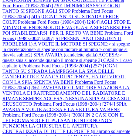
LAMPEGGIA SEMPRE LA SPIA CANDELETTE
Problema
Ford Focus (1998>2004) [2301] MINIMO BASSO E OGNI
TANTO SI SPEGNE AGLI STOP
Problema Ford Focus
(1998>2004) [2415] OGNI TANTO SU STRADA PERDE
COLPI
Problema Ford Focus (1998>2004) [2484] AGLI STOP IL
MINIMO SCENDE MOLTO E VA QUASI A SPEGNERSI PER
POI STABILIZZARSI, PER IL RESTO VA BENE
Problema Ford
Focus (1998>2004) [2497] SI PRESENTANO I SEGUENTI
PROBLEMI:1) A VOLTE IL MOTORE SI SPEGNE:> si spegne
in decelerazione> si spegne con motore al minimo > comunque si
riavvia subito2) SPIA AVARIA (candelette gialla) ACCESA:>
questa spia si accende quando il motore si spegne 3) CASI:> 1 caso
capitato §
Problema Ford Focus (1998>2004) [2577] OGNI
TANTO SU STRADA LAMPEGGIA LA SPIA DELLE
CANDELETTE E MANCA DI POTENZA, HA DEI VUOTI,
CON LA SPIA SPENTA VA BENE
Problema Ford Focus
(1998>2004) [2661] AVVIANDO IL MOTORE SI AZIONA LA
VENTOLA DI RAFFREDDAMENTO DEL RADIATORE E
RIMANE SEMPRE ACCESA, NESSUNA SPIA ACCESA SUL
CRUSCOTTO
Problema Ford Focus (1998>2004) [2744] SPIA
AVARIA A VOLTE ACCESA E LA VETTURA VA BENE
Problema Ford Focus (1998>2004) [3008] IN 2 CASI CON IL
TELECOMANDO E IL PULSANTE INTERNO NON
FUNZIONA LA CHIUSURA E L`APERTURA
CENTRALIZZATA DI TUTTE LE PORTE (si aprono solamente