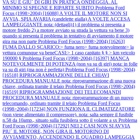
VA SU E GIU` DI GIRI IN PRATICA ONDEGGIA. AL
MINIMO SI SPEGNE E RIPARTE SUBITO
Problema Ford
Focus (1998>2004) [16088] A VOLTE IL MOTORE NON SI
AVVIA, SPIA AVARIA (candelette gialla) A VOLTE ACCESA
LAMPEGGIANTE nota: (dettagli)1) il problema si presenta a
motore freddo 2) a motore avviato su strada la vettura va bene 3)
quando si presenta il problema in tentativo di avviamento il motore
gira ma non parte
Problema Ford Focus (1998>2004) [16263]
FUMA DALLO SCARICO:> fuma nero> fuma notevolmente> la
vettura comunque va beneCASI:> 1 caso capitato § § > km veicolo
190000 §
Problema Ford Focus (1998>2004) [16397] MANCA
NOTEVOLMENTE DI POTENZA (non va su di giri) nota: in folle
va su di giri (ma non è perfetta)
Problema Ford Focus (1998>2004)
[16518] RIPROGRAMMAZIONE DELLE CHIAVI
PROCEDURA MANUALE nota: riprogrammazione di una nuova
chiave, ordinata tramite il telaio
Problema Ford Focus (1998>2004)
[16519] RIPROGRAMMAZIONE DEI TELECOMANDI
PROCEDURA MANUALE nota: riprogrammazione di un nuovo
telecomando, ordinato tramite il telaio
Problema Ford Focus
(1998>2004) [17234] NON FUNZIONA IL CLIMATIZZATORE
(non viene alimentato il compressore). nota: salta sempre il fusibile
n.58 da 10amp., situato sulla fusibilera sotto il volante a sx
Problema
Ford Focus (1998>2004) [17292] NEI 2 CASI NON SI AVVIA
PIU` IL MOTORE, NON GIRA IL MOTORINO DI
AVVIAMENTO, ACCENDENDO IL QUADRO LAMPEGGIA