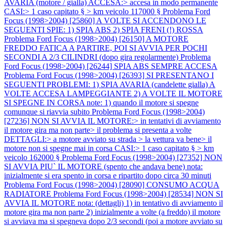
AVARIA (motore / gialla) ACCESA:> accesa in modo permanente
CASI:> 1 caso capitato § > km veicolo 117000 §
Problema Ford
Focus (1998>2004) [25860] A VOLTE SI ACCENDONO LE
SEGUENTI SPIE: 1) SPIA ABS 2) SPIA FRENI (!) ROSSA
Problema Ford Focus (1998>2004) [26150] A MOTORE
FREDDO FATICA A PARTIRE, POI SI AVVIA PER POCHI
SECONDI A 2/3 CILINDRI (dopo gira regolarmente)
Problema
Ford Focus (1998>2004) [26244] SPIA ABS SEMPRE ACCESA
Problema Ford Focus (1998>2004) [26393] SI PRESENTANO I
SEGUENTI PROBLEMI: 1) SPIA AVARIA (candelette gialla) A
VOLTE ACCESA LAMPEGGIANTE 2) A VOLTE IL MOTORE
SI SPEGNE IN CORSA note: 1) quando il motore si spegne
comunque si riavvia subito
Problema Ford Focus (1998>2004)
[27236] NON SI AVVIA IL MOTORE:> in tentativi di avviamento
il motore gira ma non parte> il problema si presenta a volte
DETTAGLI:> a motore avviato su strada > la vettura va bene> il
motore non si spegne mai in corsa CASI:> 1 caso capitato § > km
veicolo 162000 §
Problema Ford Focus (1998>2004) [27352] NON
SI AVVIA PIU` IL MOTORE (spento che andava bene) nota:
inizialmente si era spento in corsa e ripartito dopo circa 30 minuti
Problema Ford Focus (1998>2004) [28090] CONSUMO ACQUA
RADIATORE
Problema Ford Focus (1998>2004) [28534] NON SI
AVVIA IL MOTORE nota: (dettagli) 1) in tentativo di avviamento il
motore gira ma non parte 2) inizialmente a volte (a freddo) il motore
si avviava ma si spegneva dopo 2/3 secondi (poi a motore avviato su