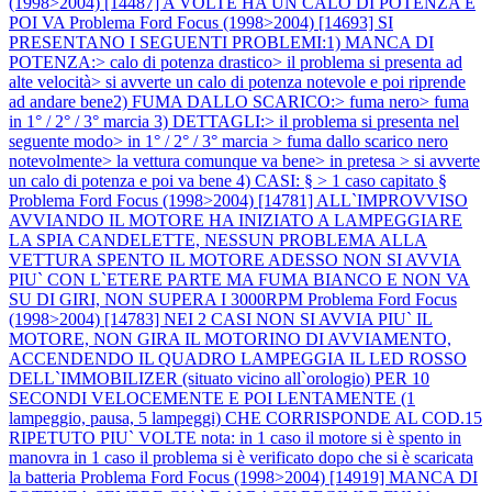
(1998>2004) [14487] A VOLTE HA UN CALO DI POTENZA E
POI VA
Problema Ford Focus (1998>2004) [14693] SI
PRESENTANO I SEGUENTI PROBLEMI:1) MANCA DI
POTENZA:> calo di potenza drastico> il problema si presenta ad
alte velocità> si avverte un calo di potenza notevole e poi riprende
ad andare bene2) FUMA DALLO SCARICO:> fuma nero> fuma
in 1° / 2° / 3° marcia 3) DETTAGLI:> il problema si presenta nel
seguente modo> in 1° / 2° / 3° marcia > fuma dallo scarico nero
notevolmente> la vettura comunque va bene> in pretesa > si avverte
un calo di potenza e poi va bene 4) CASI: § > 1 caso capitato §
Problema Ford Focus (1998>2004) [14781] ALL`IMPROVVISO
AVVIANDO IL MOTORE HA INIZIATO A LAMPEGGIARE
LA SPIA CANDELETTE, NESSUN PROBLEMA ALLA
VETTURA SPENTO IL MOTORE ADESSO NON SI AVVIA
PIU` CON L`ETERE PARTE MA FUMA BIANCO E NON VA
SU DI GIRI, NON SUPERA I 3000RPM
Problema Ford Focus
(1998>2004) [14783] NEI 2 CASI NON SI AVVIA PIU` IL
MOTORE, NON GIRA IL MOTORINO DI AVVIAMENTO,
ACCENDENDO IL QUADRO LAMPEGGIA IL LED ROSSO
DELL`IMMOBILIZER (situato vicino all`orologio) PER 10
SECONDI VELOCEMENTE E POI LENTAMENTE (1
lampeggio, pausa, 5 lampeggi) CHE CORRISPONDE AL COD.15
RIPETUTO PIU` VOLTE nota: in 1 caso il motore si è spento in
manovra in 1 caso il problema si è verificato dopo che si è scaricata
la batteria
Problema Ford Focus (1998>2004) [14919] MANCA DI