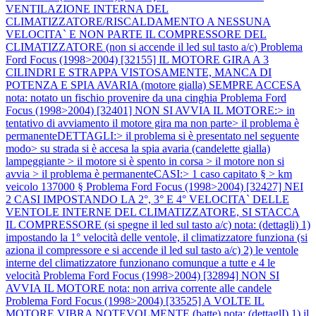
VENTILAZIONE INTERNA DEL
CLIMATIZZATORE/RISCALDAMENTO A NESSUNA
VELOCITA` E NON PARTE IL COMPRESSORE DEL
CLIMATIZZATORE (non si accende il led sul tasto a/c)
Problema
Ford Focus (1998>2004) [32155] IL MOTORE GIRA A 3
CILINDRI E STRAPPA VISTOSAMENTE, MANCA DI
POTENZA E SPIA AVARIA (motore gialla) SEMPRE ACCESA
nota: notato un fischio provenire da una cinghia
Problema Ford
Focus (1998>2004) [32401] NON SI AVVIA IL MOTORE:> in
tentativo di avviamento il motore gira ma non parte> il problema è
permanenteDETTAGLI:> il problema si è presentato nel seguente
modo> su strada si è accesa la spia avaria (candelette gialla)
lampeggiante > il motore si è spento in corsa > il motore non si
avvia > il problema è permanenteCASI:> 1 caso capitato § > km
veicolo 137000 §
Problema Ford Focus (1998>2004) [32427] NEI
2 CASI IMPOSTANDO LA 2°, 3° E 4° VELOCITA` DELLE
VENTOLE INTERNE DEL CLIMATIZZATORE, SI STACCA
IL COMPRESSORE (si spegne il led sul tasto a/c) nota: (dettagli) 1)
impostando la 1° velocità delle ventole, il climatizzatore funziona (si
aziona il compressore e si accende il led sul tasto a/c) 2) le ventole
interne del climatizzatore funzionano comunque a tutte e 4 le
velocità
Problema Ford Focus (1998>2004) [32894] NON SI
AVVIA IL MOTORE nota: non arriva corrente alle candele
Problema Ford Focus (1998>2004) [33525] A VOLTE IL
MOTORE VIBRA NOTEVOLMENTE (batte) nota: (dettaglI) 1) il