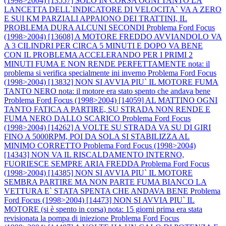
(1998>2004) [13557] SOLO IN CORSA OGNI TANTO LA
LANCETTA DELL`INDICATORE DI VELOCITA` VA A ZERO
E SUI KM PARZIALI APPAIONO DEI TRATTINI, IL
PROBLEMA DURA ALCUNI SECONDI
Problema Ford Focus
(1998>2004) [13608] A MOTORE FREDDO AVVIANDOLO VA
A 3 CILINDRI PER CIRCA 5 MINUTI E DOPO VA BENE
CON IL PROBLEMA ACCELERANDO PER I PRIMI 2
MINUTI FUMA E NON RENDE PERFETTAMENTE nota: il
problema si verifica specialmente ini inverno
Problema Ford Focus
(1998>2004) [13832] NON SI AVVIA PIU` IL MOTORE FUMA
TANTO NERO nota: il motore era stato spento che andava bene
Problema Ford Focus (1998>2004) [14059] AL MATTINO OGNI
TANTO FATICA A PARTIRE, SU STRADA NON RENDE E
FUMA NERO DALLO SCARICO
Problema Ford Focus
(1998>2004) [14262] A VOLTE SU STRADA VA SU DI GIRI
FINO A 5000RPM, POI DA SOLA SI STABILIZZA AL
MINIMO CORRETTO
Problema Ford Focus (1998>2004)
[14343] NON VA IL RISCALDAMENTO INTERNO,
FUORIESCE SEMPRE ARIA FREDDA
Problema Ford Focus
(1998>2004) [14385] NON SI AVVIA PIU` IL MOTORE
SEMBRA PARTIRE MA NON PARTE FUMA BIANCO LA
VETTURA E` STATA SPENTA CHE ANDAVA BENE
Problema
Ford Focus (1998>2004) [14473] NON SI AVVIA PIU` IL
MOTORE (si è spento in corsa) nota: 15 giorni prima era stata
revisionata la pompa di iniezione
Problema Ford Focus