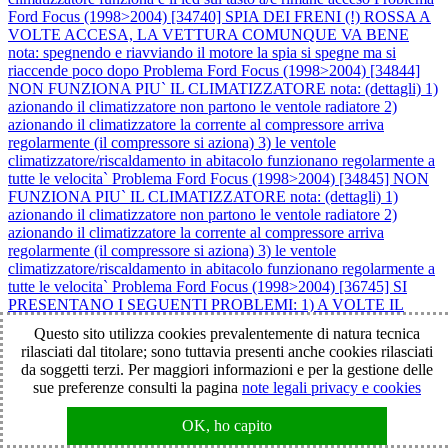
Ford Focus (1998>2004) [34740] SPIA DEI FRENI (!) ROSSA A
VOLTE ACCESA, LA VETTURA COMUNQUE VA BENE
nota: spegnendo e riavviando il motore la spia si spegne ma si
riaccende poco dopo
Problema Ford Focus (1998>2004) [34844]
NON FUNZIONA PIU` IL CLIMATIZZATORE nota: (dettagli) 1)
azionando il climatizzatore non partono le ventole radiatore 2)
azionando il climatizzatore la corrente al compressore arriva
regolarmente (il compressore si aziona) 3) le ventole
climatizzatore/riscaldamento in abitacolo funzionano regolarmente a
tutte le velocita`
Problema Ford Focus (1998>2004) [34845] NON
FUNZIONA PIU` IL CLIMATIZZATORE nota: (dettagli) 1)
azionando il climatizzatore non partono le ventole radiatore 2)
azionando il climatizzatore la corrente al compressore arriva
regolarmente (il compressore si aziona) 3) le ventole
climatizzatore/riscaldamento in abitacolo funzionano regolarmente a
tutte le velocita`
Problema Ford Focus (1998>2004) [36745] SI
PRESENTANO I SEGUENTI PROBLEMI: 1) A VOLTE IL
MOTORE SI SPEGNE IN CORSA: > a volte il motore si riavvia
Questo sito utilizza cookies prevalentemente di natura tecnica
subito > a volte il motore fatica a partire 2) SPIA AVARIA
rilasciati dal titolare; sono tuttavia presenti anche cookies rilasciati
(candelette gialla) A VOLTE ACCESA: > la spia lampeggia > la
da soggetti terzi. Per maggiori informazioni e per la gestione delle
spia si accende quando il motore si spegne in corsa > km veicolo
sue preferenze consulti la pagina
note legali privacy e cookies
116243
Problema Ford Focus (1998>2004) [37032]
IMPOSTANDO LA 3° E LA 4° VELOCITA` DELLA
OK, ho capito
VENTOLA IN ABITACOLO SI SPEGNE IL