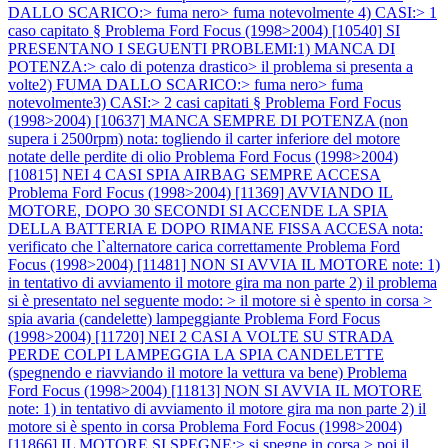
DALLO SCARICO:> fuma nero> fuma notevolmente 4) CASI:> 1
caso capitato §
Problema Ford Focus (1998>2004) [10540] SI
PRESENTANO I SEGUENTI PROBLEMI:1) MANCA DI
POTENZA:> calo di potenza drastico> il problema si presenta a
volte2) FUMA DALLO SCARICO:> fuma nero> fuma
notevolmente3) CASI:> 2 casi capitati §
Problema Ford Focus
(1998>2004) [10637] MANCA SEMPRE DI POTENZA (non
supera i 2500rpm) nota: togliendo il carter inferiore del motore
notate delle perdite di olio
Problema Ford Focus (1998>2004)
[10815] NEI 4 CASI SPIA AIRBAG SEMPRE ACCESA
Problema Ford Focus (1998>2004) [11369] AVVIANDO IL
MOTORE, DOPO 30 SECONDI SI ACCENDE LA SPIA
DELLA BATTERIA E DOPO RIMANE FISSA ACCESA nota:
verificato che l`alternatore carica correttamente
Problema Ford
Focus (1998>2004) [11481] NON SI AVVIA IL MOTORE note: 1)
in tentativo di avviamento il motore gira ma non parte 2) il problema
si è presentato nel seguente modo: > il motore si è spento in corsa >
spia avaria (candelette) lampeggiante
Problema Ford Focus
(1998>2004) [11720] NEI 2 CASI A VOLTE SU STRADA
PERDE COLPI LAMPEGGIA LA SPIA CANDELETTE
(spegnendo e riavviando il motore la vettura va bene)
Problema
Ford Focus (1998>2004) [11813] NON SI AVVIA IL MOTORE
note: 1) in tentativo di avviamento il motore gira ma non parte 2) il
motore si è spento in corsa
Problema Ford Focus (1998>2004)
[11866] IL MOTORE SI SPEGNE:> si spegne in corsa > poi il