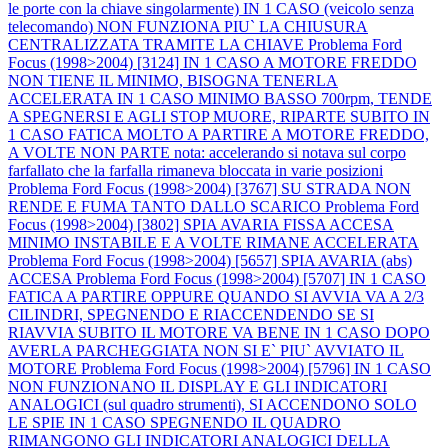
le porte con la chiave singolarmente) IN 1 CASO (veicolo senza
telecomando) NON FUNZIONA PIU` LA CHIUSURA
CENTRALIZZATA TRAMITE LA CHIAVE
Problema Ford
Focus (1998>2004) [3124] IN 1 CASO A MOTORE FREDDO
NON TIENE IL MINIMO, BISOGNA TENERLA
ACCELERATA IN 1 CASO MINIMO BASSO 700rpm, TENDE
A SPEGNERSI E AGLI STOP MUORE, RIPARTE SUBITO IN
1 CASO FATICA MOLTO A PARTIRE A MOTORE FREDDO,
A VOLTE NON PARTE nota: accelerando si notava sul corpo
farfallato che la farfalla rimaneva bloccata in varie posizioni
Problema Ford Focus (1998>2004) [3767] SU STRADA NON
RENDE E FUMA TANTO DALLO SCARICO
Problema Ford
Focus (1998>2004) [3802] SPIA AVARIA FISSA ACCESA
MINIMO INSTABILE E A VOLTE RIMANE ACCELERATA
Problema Ford Focus (1998>2004) [5657] SPIA AVARIA (abs)
ACCESA
Problema Ford Focus (1998>2004) [5707] IN 1 CASO
FATICA A PARTIRE OPPURE QUANDO SI AVVIA VA A 2/3
CILINDRI, SPEGNENDO E RIACCENDENDO SE SI
RIAVVIA SUBITO IL MOTORE VA BENE IN 1 CASO DOPO
AVERLA PARCHEGGIATA NON SI E` PIU` AVVIATO IL
MOTORE
Problema Ford Focus (1998>2004) [5796] IN 1 CASO
NON FUNZIONANO IL DISPLAY E GLI INDICATORI
ANALOGICI (sul quadro strumenti), SI ACCENDONO SOLO
LE SPIE IN 1 CASO SPEGNENDO IL QUADRO
RIMANGONO GLI INDICATORI ANALOGICI DELLA