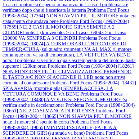
1 caso il motore si è spento in manovra in 1 caso il problema si è
verificato dopo che si è scaricata la batteria
Problema Ford Focus
(1998>2004) [17364] NON SI AVVIA PIU` IL MOTORE nota: era
stata spenta che andava bene
Problema Ford Focus (1998>2004)
[17559] NEI 2 CASI IL MOTORE GIRA SEMPRE A 2
CILINDRI note: 1) km veicolo: > in 1 caso 169043 > in 1 caso
120000 VA SEMPRE A 3 CILINDRI
Problema Ford Focus
(1998>2004) [18074] A 120KM ORARI L`INDICATORE DI
TEMPERATURA (sul quadro strumenti) VA AL MAX (il motore
comunque non va su di temperatura), LA VETTURA VA BENE
nota: il problema si verifica a qualsiasi temperatura del motore, basta
superare i 120km orari
Problema Ford Focus (1998>2004) [18261]
NON FUNZIONA PIU` IL CLIMATIZZATORE, PREMENDO
IL TASTO A/C NON SI ACCENDE IL LED nota: non arriva
corrente al compressore
Problema Ford Focus (1998>2004) [18431]
SPIA AVARIA (motore gialla) SEMPRE ACCESA, LA
VETTURA COMUNQUE VA BENE
Problema Ford Focus
(1998>2004) [18480] A VOLTE SI SPEGNE IL MOTORE (si
verifica anche in decelerazione)
Problema Ford Focus (1998>2004)
[18651] NEI 2 CASI MANCA DI POTENZA
Problema Ford
Focus (1998>2004) [18665] NON SI AVVIA PIU` IL MOTORE
nota: il motore si è spento in corsa
Problema Ford Focus
(1998>2004) [19055] MINIMO INSTABILE, FATICA A
SCENDERE DI GIRI (su strada va bene)
Problema Ford Focus
(1998>2004) [19310] SI PRESENTANO I SEGUENTI