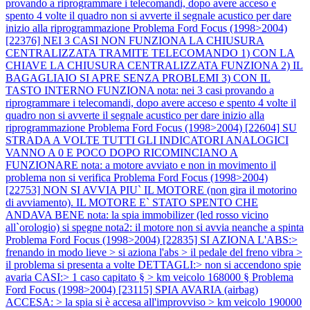
provando a riprogrammare i telecomandi, dopo avere acceso e
spento 4 volte il quadro non si avverte il segnale acustico per dare
inizio alla riprogrammazione
Problema Ford Focus (1998>2004)
[22376] NEI 3 CASI NON FUNZIONA LA CHIUSURA
CENTRALIZZATA TRAMITE TELECOMANDO 1) CON LA
CHIAVE LA CHIUSURA CENTRALIZZATA FUNZIONA 2) IL
BAGAGLIAIO SI APRE SENZA PROBLEMI 3) CON IL
TASTO INTERNO FUNZIONA nota: nei 3 casi provando a
riprogrammare i telecomandi, dopo avere acceso e spento 4 volte il
quadro non si avverte il segnale acustico per dare inizio alla
riprogrammazione
Problema Ford Focus (1998>2004) [22604] SU
STRADA A VOLTE TUTTI GLI INDICATORI ANALOGICI
VANNO A 0 E POCO DOPO RICOMINCIANO A
FUNZIONARE nota: a motore avviato e non in movimento il
problema non si verifica
Problema Ford Focus (1998>2004)
[22753] NON SI AVVIA PIU` IL MOTORE (non gira il motorino
di avviamento). IL MOTORE E` STATO SPENTO CHE
ANDAVA BENE nota: la spia immobilizer (led rosso vicino
all`orologio) si spegne nota2: il motore non si avvia neanche a spinta
Problema Ford Focus (1998>2004) [22835] SI AZIONA L'ABS:>
frenando in modo lieve > si aziona l'abs > il pedale del freno vibra >
il problema si presenta a volte DETTAGLI:> non si accendono spie
avaria CASI:> 1 caso capitato § > km veicolo 168000 §
Problema
Ford Focus (1998>2004) [23115] SPIA AVARIA (airbag)
ACCESA: > la spia si è accesa all'improvviso > km veicolo 190000