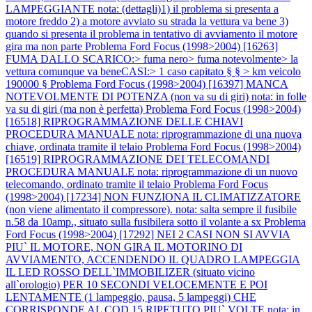
LAMPEGGIANTE nota: (dettagli)1) il problema si presenta a
motore freddo 2) a motore avviato su strada la vettura va bene 3)
quando si presenta il problema in tentativo di avviamento il motore
gira ma non parte
Problema Ford Focus (1998>2004) [16263]
FUMA DALLO SCARICO:> fuma nero> fuma notevolmente> la
vettura comunque va beneCASI:> 1 caso capitato § § > km veicolo
190000 §
Problema Ford Focus (1998>2004) [16397] MANCA
NOTEVOLMENTE DI POTENZA (non va su di giri) nota: in folle
va su di giri (ma non è perfetta)
Problema Ford Focus (1998>2004)
[16518] RIPROGRAMMAZIONE DELLE CHIAVI
PROCEDURA MANUALE nota: riprogrammazione di una nuova
chiave, ordinata tramite il telaio
Problema Ford Focus (1998>2004)
[16519] RIPROGRAMMAZIONE DEI TELECOMANDI
PROCEDURA MANUALE nota: riprogrammazione di un nuovo
telecomando, ordinato tramite il telaio
Problema Ford Focus
(1998>2004) [17234] NON FUNZIONA IL CLIMATIZZATORE
(non viene alimentato il compressore). nota: salta sempre il fusibile
n.58 da 10amp., situato sulla fusibilera sotto il volante a sx
Problema
Ford Focus (1998>2004) [17292] NEI 2 CASI NON SI AVVIA
PIU` IL MOTORE, NON GIRA IL MOTORINO DI
AVVIAMENTO, ACCENDENDO IL QUADRO LAMPEGGIA
IL LED ROSSO DELL`IMMOBILIZER (situato vicino
all`orologio) PER 10 SECONDI VELOCEMENTE E POI
LENTAMENTE (1 lampeggio, pausa, 5 lampeggi) CHE
CORRISPONDE AL COD.15 RIPETUTO PIU` VOLTE nota: in