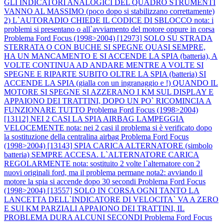
GLI INDICATORI ANALOGICI DEL QUADRO STRUMENTI
VANNO AL MASSIMO (poco dopo si stabilizzano correttamente)
2) L`AUTORADIO CHIEDE IL CODICE DI SBLOCCO nota: i
problemi si presentano o all`avviamento del motore oppure in corsa
Problema Ford Focus (1998>2004) [12973] SOLO SU STRADA
STERRATA O CON BUCHE SI SPEGNE QUASI SEMPRE,
HA UN MANCAMENTO E SI ACCENDE LA SPIA (batteria), A
VOLTE CONTINUA AD ANDARE MENTRE A VOLTE SI
SPEGNE E RIPARTE SUBITO OLTRE LA SPIA (batteria) SI
ACCENDE LA SPIA (gialla con un ingranaggio e !) QUANDO IL
MOTORE SI SPEGNE SI AZZERANO I KM SUL DISPLAY E
APPAIONO DEI TRATTINI, DOPO UN PO` RICOMINCIA A
FUNZIONARE TUTTO
Problema Ford Focus (1998>2004)
[13112] NEI 2 CASI LA SPIA AIRBAG LAMPEGGIA
VELOCEMENTE nota: nei 2 casi il problema si è verificato dopo
la sostituzione della centralina airbag
Problema Ford Focus
(1998>2004) [13143] SPIA CARICA ALTERNATORE (simbolo
batteria) SEMPRE ACCESA. L`ALTERNATORE CARICA
REGOLARMENTE nota: sostituito 2 volte l`alternatore con 2
nuovi originali ford, ma il problema permane nota2: avviando il
motore la spia si accende dopo 30 secondi
Problema Ford Focus
(1998>2004) [13557] SOLO IN CORSA OGNI TANTO LA
LANCETTA DELL`INDICATORE DI VELOCITA` VA A ZERO
E SUI KM PARZIALI APPAIONO DEI TRATTINI, IL
PROBLEMA DURA ALCUNI SECONDI
Problema Ford Focus