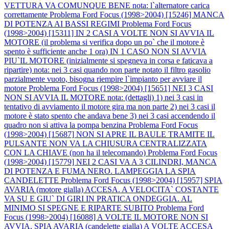
VETTURA VA COMUNQUE BENE nota: l`alternatore carica
correttamente
Problema Ford Focus (1998>2004) [15246] MANCA
DI POTENZA AI BASSI REGIMI
Problema Ford Focus
(1998>2004) [15311] IN 2 CASI A VOLTE NON SI AVVIA IL
MOTORE (il problema si verifica dopo un po` che il motore è
spento è sufficiente anche 1 ora) IN 1 CASO NON SI AVVIA
PIU`IL MOTORE (inizialmente si spegneva in corsa e faticava a
ripartire) nota: nei 3 casi quando non parte notato il filtro gasolio
parzialmente vuoto, bisogna riempire l`impianto per avviare il
motore
Problema Ford Focus (1998>2004) [15651] NEI 3 CASI
NON SI AVVIA IL MOTORE nota: (dettagli) 1) nei 3 casi in
tentativo di avviamento il motore gira ma non parte 2) nei 3 casi il
motore è stato spento che andava bene 3) nei 3 casi accendendo il
quadro non si attiva la pompa benzina
Problema Ford Focus
(1998>2004) [15687] NON SI APRE IL BAULE TRAMITE IL
PULSANTE NON VA LA CHIUSURA CENTRALIZZATA
CON LA CHIAVE (non ha il telecomando)
Problema Ford Focus
(1998>2004) [15779] NEI 2 CASI VA A 3 CILINDRI, MANCA
DI POTENZA E FUMA NERO. LAMPEGGIA LA SPIA
CANDELETTE
Problema Ford Focus (1998>2004) [15957] SPIA
AVARIA (motore gialla) ACCESA. A VELOCITA` COSTANTE
VA SU E GIU` DI GIRI IN PRATICA ONDEGGIA. AL
MINIMO SI SPEGNE E RIPARTE SUBITO
Problema Ford
Focus (1998>2004) [16088] A VOLTE IL MOTORE NON SI
AVVIA, SPIA AVARIA (candelette gialla) A VOLTE ACCESA