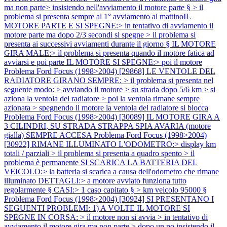
ma non parte> insistendo nell'avviamento il motore parte § > il
problema si presenta sempre al 1° avviamento al mattinoIL
MOTORE PARTE E SI SPEGNE:> in tentativo di avviamento il
motore parte ma dopo 2/3 secondi si spegne > il problema si
presenta ai successivi avviamenti durante il giorno § IL MOTORE
GIRA MALE:> il problema si presenta quando il motore fatica ad
avviarsi e poi parte IL MOTORE SI SPEGNE:> poi il motore
Problema Ford Focus (1998>2004) [29868] LE VENTOLE DEL
RADIATORE GIRANO SEMPRE: > il problema si presenta nel
seguente modo: > avviando il motore > su strada dopo 5/6 km > si
aziona la ventola del radiatore > poi la ventola rimane sempre
azionata > spegnendo il motore la ventola del radiatore si blocca
Problema Ford Focus (1998>2004) [30089] IL MOTORE GIRA A
3 CILINDRI, SU STRADA STRAPPA SPIA AVARIA (motore
gialla) SEMPRE ACCESA
Problema Ford Focus (1998>2004)
[30922] RIMANE ILLUMINATO L'ODOMETRO:> display km
totali / parziali > il problema si presenta a quadro spento > il
problema è permanente SI SCARICA LA BATTERIA DEL
VEICOLO:> la batteria si scarica a causa dell'odometro che rimane
illuminato DETTAGLI:> a motore avviato funziona tutto
regolarmente § CASI:> 1 caso capitato § > km veicolo 95000 §
Problema Ford Focus (1998>2004) [30924] SI PRESENTANO I
SEGUENTI PROBLEMI: 1) A VOLTE IL MOTORE SI
SPEGNE IN CORSA: > il motore non si avvia > in tentativo di
avviamento il motore gira ma non parte > dopo un po insistendo il