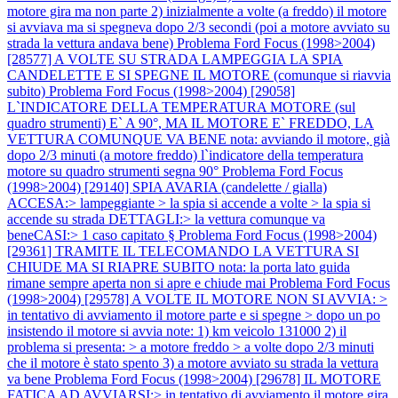
motore gira ma non parte 2) inizialmente a volte (a freddo) il motore
si avviava ma si spegneva dopo 2/3 secondi (poi a motore avviato su
strada la vettura andava bene)
Problema Ford Focus (1998>2004)
[28577] A VOLTE SU STRADA LAMPEGGIA LA SPIA
CANDELETTE E SI SPEGNE IL MOTORE (comunque si riavvia
subito)
Problema Ford Focus (1998>2004) [29058]
L`INDICATORE DELLA TEMPERATURA MOTORE (sul
quadro strumenti) E` A 90°, MA IL MOTORE E` FREDDO, LA
VETTURA COMUNQUE VA BENE nota: avviando il motore, già
dopo 2/3 minuti (a motore freddo) l`indicatore della temperatura
motore su quadro strumenti segna 90°
Problema Ford Focus
(1998>2004) [29140] SPIA AVARIA (candelette / gialla)
ACCESA:> lampeggiante > la spia si accende a volte > la spia si
accende su strada DETTAGLI:> la vettura comunque va
beneCASI:> 1 caso capitato §
Problema Ford Focus (1998>2004)
[29361] TRAMITE IL TELECOMANDO LA VETTURA SI
CHIUDE MA SI RIAPRE SUBITO nota: la porta lato guida
rimane sempre aperta non si apre e chiude mai
Problema Ford Focus
(1998>2004) [29578] A VOLTE IL MOTORE NON SI AVVIA: >
in tentativo di avviamento il motore parte e si spegne > dopo un po
insistendo il motore si avvia note: 1) km veicolo 131000 2) il
problema si presenta: > a motore freddo > a volte dopo 2/3 minuti
che il motore è stato spento 3) a motore avviato su strada la vettura
va bene
Problema Ford Focus (1998>2004) [29678] IL MOTORE
FATICA AD AVVIARSI:> in tentativo di avviamento il motore gira