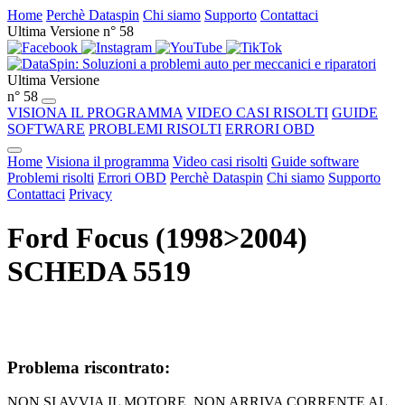
Home
Perchè Dataspin
Chi siamo
Supporto
Contattaci
Ultima Versione n° 58
Ultima Versione
n° 58
VISIONA IL PROGRAMMA
VIDEO CASI RISOLTI
GUIDE
SOFTWARE
PROBLEMI RISOLTI
ERRORI OBD
Home
Visiona il programma
Video casi risolti
Guide software
Problemi risolti
Errori OBD
Perchè Dataspin
Chi siamo
Supporto
Contattaci
Privacy
Ford Focus (1998>2004)
SCHEDA 5519
Problema riscontrato:
NON SI AVVIA IL MOTORE, NON ARRIVA CORRENTE AL