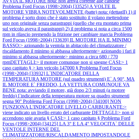
AVVIA IL MOTORE nota: non arriva corrente alle candele
Problema Ford Focus (1998>2004) [33525] A VOLTE IL
MOTORE VIBRA NOTEVOLMENTE (batte) nota: (dettaglI) 1) il
problema è sorto dopo che è stato sostituito il volano mettendone
uno non originale senza parastrappi (quello che era montato prima
sul veicolo aveva il parastrappi) 2) il problema si nota a circa 1500
rpm in rilascio premendo la frizione per cambiare marcia
Problema
Ford Focus (1998>2004) [33639] IL MOTORE HA IL MINIMO
BASSO:> azionando la ventola in abitacolo del climatizzatore /
riscaldamento il minimo si abbassa ulteriormente> azionando i fari il
minimo si abbassa ulteriormente> minimo a circa 680 / 770
rpmDETTAGLI:> il motore comunque non si spegne CASI:> 1
caso capitato § > km veicolo 147000 §
Problema Ford Focus
(1998>2004) [33932] L`INDICATORE DELLA
TEMPERATURA MOTORE (sul quadro strumenti) E` A 90°, MA
IL MOTORE E` FREDDO, LA VETTURA COMUNQUE VA
BENE nota: avviando il motore, già dopo 2/3 minuti (a motore
freddo) l`indicatore della temperatura motore su quadro strumenti
segna 90°
Problema Ford Focus (1998>2004) [34100] NON
FUNZIONA L'INDICATORE LIVELLO CARBURANTE:>
viene indicato un livello errato del carburante DETTAGLI:> non si
accendono spie avaria § CASI:> 1 caso capitato §
Problema Ford
Focus (1998>2004) [34125] LA 3° E LA 4° VELOCITA` DELLE
VENTOLE INTERNE DEL
CLIMATIZZATORE/RISCALDAMENTO IMPOSTANDOLE