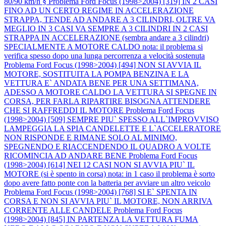
80/90 km/h §
Problema Ford Focus (1998>2004) [319] IN 2 CASI
FINO AD UN CERTO REGIME IN ACCELERAZIONE
STRAPPA, TENDE AD ANDARE A 3 CILINDRI, OLTRE VA
MEGLIO IN 3 CASI VA SEMPRE A 3 CILINDRI IN 2 CASI
STRAPPA IN ACCELERAZIONE (sembra andare a 3 cilindri)
SPECIALMENTE A MOTORE CALDO nota: il problema si
verifica spesso dopo una lunga percorrenza a velocità sostenuta
Problema Ford Focus (1998>2004) [494] NON SI AVVIA IL
MOTORE, SOSTITUITA LA POMPA BENZINA E LA
VETTURA E` ANDATA BENE PER UNA SETTIMANA,
ADESSO A MOTORE CALDO LA VETTURA SI SPEGNE IN
CORSA, PER FARLA RIPARTIRE BISOGNA ATTENDERE
CHE SI RAFFREDDI IL MOTORE
Problema Ford Focus
(1998>2004) [509] SEMPRE PIU` SPESSO ALL`IMPROVVISO
LAMPEGGIA LA SPIA CANDELETTE E L`ACCELERATORE
NON RISPONDE E RIMANE SOLO AL MINIMO,
SPEGNENDO E RIACCENDENDO IL QUADRO A VOLTE
RICOMINCIA AD ANDARE BENE
Problema Ford Focus
(1998>2004) [614] NEI 12 CASI NON SI AVVIA PIU` IL
MOTORE (si è spento in corsa) nota: in 1 caso il problema è sorto
dopo avere fatto ponte con la batteria per avviare un altro veicolo
Problema Ford Focus (1998>2004) [768] SI E` SPENTA IN
CORSA E NON SI AVVIA PIU` IL MOTORE, NON ARRIVA
CORRENTE ALLE CANDELE
Problema Ford Focus
(1998>2004) [845] IN PARTENZA LA VETTURA FUMA