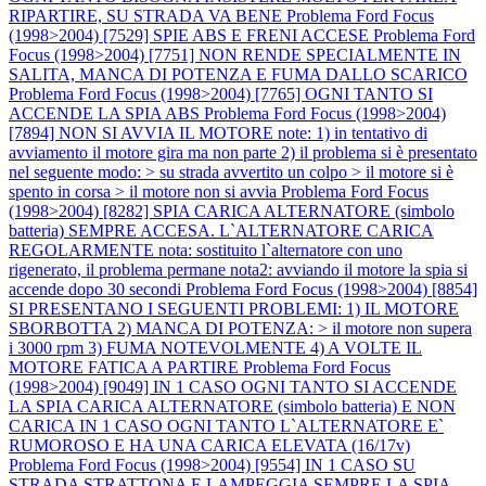
RIPARTIRE, SU STRADA VA BENE
Problema Ford Focus
(1998>2004) [7529] SPIE ABS E FRENI ACCESE
Problema Ford
Focus (1998>2004) [7751] NON RENDE SPECIALMENTE IN
SALITA, MANCA DI POTENZA E FUMA DALLO SCARICO
Problema Ford Focus (1998>2004) [7765] OGNI TANTO SI
ACCENDE LA SPIA ABS
Problema Ford Focus (1998>2004)
[7894] NON SI AVVIA IL MOTORE note: 1) in tentativo di
avviamento il motore gira ma non parte 2) il problema si è presentato
nel seguente modo: > su strada avvertito un colpo > il motore si è
spento in corsa > il motore non si avvia
Problema Ford Focus
(1998>2004) [8282] SPIA CARICA ALTERNATORE (simbolo
batteria) SEMPRE ACCESA. L`ALTERNATORE CARICA
REGOLARMENTE nota: sostituito l`alternatore con uno
rigenerato, il problema permane nota2: avviando il motore la spia si
accende dopo 30 secondi
Problema Ford Focus (1998>2004) [8854]
SI PRESENTANO I SEGUENTI PROBLEMI: 1) IL MOTORE
SBORBOTTA 2) MANCA DI POTENZA: > il motore non supera
i 3000 rpm 3) FUMA NOTEVOLMENTE 4) A VOLTE IL
MOTORE FATICA A PARTIRE
Problema Ford Focus
(1998>2004) [9049] IN 1 CASO OGNI TANTO SI ACCENDE
LA SPIA CARICA ALTERNATORE (simbolo batteria) E NON
CARICA IN 1 CASO OGNI TANTO L`ALTERNATORE E`
RUMOROSO E HA UNA CARICA ELEVATA (16/17v)
Problema Ford Focus (1998>2004) [9554] IN 1 CASO SU
STRADA STRATTONA E LAMPEGGIA SEMPRE LA SPIA