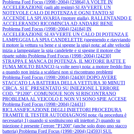
Problema Ford Focus (1998>2004) [23864] A VOLTE IN
ACCELERAZIONE (agli alti regimi) SI AVVERTE UN
NOTEVOLE CALO DI POTENZA E OGNI TANTO SI
ACCENDE LA SPI AVARIA (motore gialla), RALLENTANDO E
ACCELERANDO RICOMINCIA AD ANDARE BENE
Problema Ford Focus (1998>2004) [24184] IN
ACCELERAZIONE SI AVVERTE UN CALO DI POTENZA E
LAMPEGGIA LA SPIA CANDELETTE (spegnendo e riavviando
il motore la vettura va bene e si spegne la spia) nota: ad alte velocità
inizia a lampeggiare la spia candelette e si spegne il motore che
riparte subito
Problema Ford Focus (1998>2004) [24230]
STRAPPA E MANCA DI POTENZA, IL MOTORE BATTE E
FUMA MOLTO BIANCO (a volte nero) nota: a motore freddo fino
a quando non inizia a scaldarsi non si riscontrano problemi
Problema Ford Focus (1998>2004) [24430] DOPO AVERE
STACCATO LA BATTERIA DELLA VETTURA 30 MINUTI
CIRCA, SI E` PRESENTATO SU INIEZIONE L`ERRORE
COD. "P1200", COMUNQUE NON SI RISCONTRANO
PROBLEMA AL VEICOLO E NON VI SONO SPIE ACCESE
Problema Ford Focus (1998>2004) [24431]
RICLASSIFICAZIONE DEGLI INIETTORI PROCEDURA
TRAMITE IL TESTER AUTODIAGNOSI nota: (la procedura è
necessaria) 1) quando si sostituiscono gli iniettori 2) quando su
iniezione è presente l`errore "P1200" (anche solo dopo uno stacco
batteria)
Problema Ford Focus (1998>2004) [24593] SUL