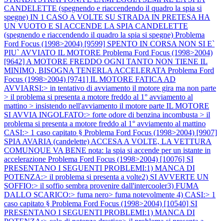
CANDELETTE (spegnendo e riaccendendo il quadro la spia si
spegne) IN 1 CASO A VOLTE SU STRADA IN PRETESA HA
UN VUOTO E SI ACCENDE LA SPIA CANDELETTE
(spegnendo e riaccendendo il quadro la spia si spegne)
Problema
Ford Focus (1998>2004) [9599] SPENTO IN CORSA NON SI E`
PIU` AVVIATO IL MOTORE
Problema Ford Focus (1998>2004)
[9642] A MOTORE FREDDO OGNI TANTO NON TIENE IL
MINIMO, BISOGNA TENERLA ACCELERATA
Problema Ford
Focus (1998>2004) [9741] IL MOTORE FATICA AD
AVVIARSI:> in tentativo di avviamento il motore gira ma non parte
> il problema si presenta a motore freddo al 1° avviamento al
mattino > insistendo nell'avviamento il motore parte IL MOTORE
SI AVVIA INGOLFATO:> forte odore di benzina incombusta > il
problema si presenta a motore freddo al 1° avviamento al mattino
CASI:> 1 caso capitato §
Problema Ford Focus (1998>2004) [9907]
SPIA AVARIA (candelette) ACCESA A VOLTE, LA VETTURA
COMUNQUE VA BENE nota: la spia si accende per un istante in
accelerazione
Problema Ford Focus (1998>2004) [10076] SI
PRESENTANO I SEGUENTI PROBLEMI:1) MANCA DI
POTENZA:> il problema si presenta a volte2) SI AVVERTE UN
SOFFIO:> il soffio sembra provenire dall'intercooler3) FUMA
DALLO SCARICO:> fuma nero> fuma notevolmente 4) CASI:> 1
caso capitato §
Problema Ford Focus (1998>2004) [10540] SI
PRESENTANO I SEGUENTI PROBLEMI:1) MANCA DI