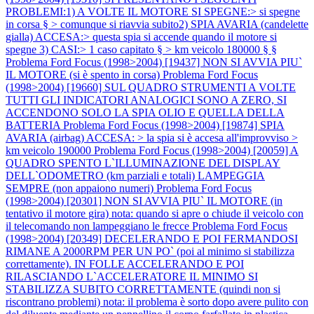
PROBLEMI:1) A VOLTE IL MOTORE SI SPEGNE:> si spegne
in corsa § > comunque si riavvia subito2) SPIA AVARIA (candelette
gialla) ACCESA:> questa spia si accende quando il motore si
spegne 3) CASI:> 1 caso capitato § > km veicolo 180000 § §
Problema Ford Focus (1998>2004) [19437] NON SI AVVIA PIU`
IL MOTORE (si è spento in corsa)
Problema Ford Focus
(1998>2004) [19660] SUL QUADRO STRUMENTI A VOLTE
TUTTI GLI INDICATORI ANALOGICI SONO A ZERO, SI
ACCENDONO SOLO LA SPIA OLIO E QUELLA DELLA
BATTERIA
Problema Ford Focus (1998>2004) [19874] SPIA
AVARIA (airbag) ACCESA: > la spia si è accesa all'improvviso >
km veicolo 190000
Problema Ford Focus (1998>2004) [20059] A
QUADRO SPENTO L`ILLUMINAZIONE DEL DISPLAY
DELL`ODOMETRO (km parziali e totali) LAMPEGGIA
SEMPRE (non appaiono numeri)
Problema Ford Focus
(1998>2004) [20301] NON SI AVVIA PIU` IL MOTORE (in
tentativo il motore gira) nota: quando si apre o chiude il veicolo con
il telecomando non lampeggiano le frecce
Problema Ford Focus
(1998>2004) [20349] DECELERANDO E POI FERMANDOSI
RIMANE A 2000RPM PER UN PO` (poi al minimo si stabilizza
correttamente). IN FOLLE ACCELERANDO E POI
RILASCIANDO L`ACCELERATORE IL MINIMO SI
STABILIZZA SUBITO CORRETTAMENTE (quindi non si
riscontrano problemi) nota: il problema è sorto dopo avere pulito con