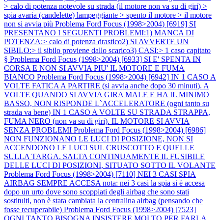
> calo di potenza notevole su strada (il motore non va su di giri) >
spia avaria (candelette) lampeggiante > spento il motore > il motore
non si avvia più
Problema Ford Focus (1998>2004) [6919] SI
PRESENTANO I SEGUENTI PROBLEMI:1) MANCA DI
POTENZA:> calo di potenza drastico2) SI AVVERTE UN
SIBILO:> il sibilo proviene dallo scarico3) CASI:> 1 caso capitato
§
Problema Ford Focus (1998>2004) [6933] SI E' SPENTA IN
CORSA E NON SI AVVIA PIU' IL MOTORE E FUMA
BIANCO
Problema Ford Focus (1998>2004) [6942] IN 1 CASO A
VOLTE FATICA A PARTIRE (si avvia anche dopo 30 minuti). A
VOLTE QUANDO SI AVVIA GIRA MALE E HA IL MINIMO
BASSO, NON RISPONDE L`ACCELERATORE (ogni tanto su
strada va bene) IN 1 CASO A VOLTE SU STRADA STRAPPA,
FUMA NERO (non va su di giri). IL MOTORE SI AVVIA
SENZA PROBLEMI
Problema Ford Focus (1998>2004) [6986]
NON FUNZIONANO LE LUCI DI POSIZIONE, NON SI
ACCENDONO LE LUCI SUL CRUSCOTTO E QUELLE
SULLA TARGA. SALTA CONTINUAMENTE IL FUSIBILE
DELLE LUCI DI POSIZIONI, SITUATO SOTTO IL VOLANTE
Problema Ford Focus (1998>2004) [7110] NEI 3 CASI SPIA
AIRBAG SEMPRE ACCESA nota: nei 3 casi la spia si è accesa
dopo un urto dove sono scoppiati degli airbag che sono stati
sostituiti, non è stata cambiata la centralina airbag (pensando che
fosse recuperabile)
Problema Ford Focus (1998>2004) [7523]
OGNI TANTO BISOGNA INSISTERE MOLTO PER FARLA