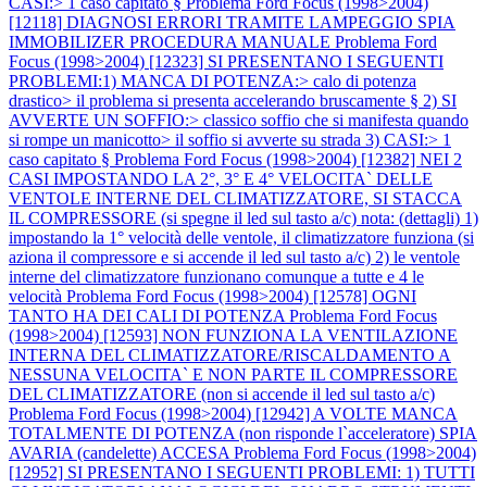
CASI:> 1 caso capitato §
Problema Ford Focus (1998>2004)
[12118] DIAGNOSI ERRORI TRAMITE LAMPEGGIO SPIA
IMMOBILIZER PROCEDURA MANUALE
Problema Ford
Focus (1998>2004) [12323] SI PRESENTANO I SEGUENTI
PROBLEMI:1) MANCA DI POTENZA:> calo di potenza
drastico> il problema si presenta accelerando bruscamente § 2) SI
AVVERTE UN SOFFIO:> classico soffio che si manifesta quando
si rompe un manicotto> il soffio si avverte su strada 3) CASI:> 1
caso capitato §
Problema Ford Focus (1998>2004) [12382] NEI 2
CASI IMPOSTANDO LA 2°, 3° E 4° VELOCITA` DELLE
VENTOLE INTERNE DEL CLIMATIZZATORE, SI STACCA
IL COMPRESSORE (si spegne il led sul tasto a/c) nota: (dettagli) 1)
impostando la 1° velocità delle ventole, il climatizzatore funziona (si
aziona il compressore e si accende il led sul tasto a/c) 2) le ventole
interne del climatizzatore funzionano comunque a tutte e 4 le
velocità
Problema Ford Focus (1998>2004) [12578] OGNI
TANTO HA DEI CALI DI POTENZA
Problema Ford Focus
(1998>2004) [12593] NON FUNZIONA LA VENTILAZIONE
INTERNA DEL CLIMATIZZATORE/RISCALDAMENTO A
NESSUNA VELOCITA` E NON PARTE IL COMPRESSORE
DEL CLIMATIZZATORE (non si accende il led sul tasto a/c)
Problema Ford Focus (1998>2004) [12942] A VOLTE MANCA
TOTALMENTE DI POTENZA (non risponde l`acceleratore) SPIA
AVARIA (candelette) ACCESA
Problema Ford Focus (1998>2004)
[12952] SI PRESENTANO I SEGUENTI PROBLEMI: 1) TUTTI