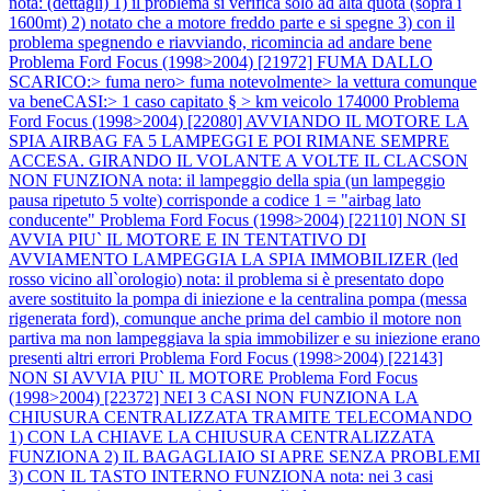
nota: (dettagli) 1) il problema si verifica solo ad alta quota (sopra i
1600mt) 2) notato che a motore freddo parte e si spegne 3) con il
problema spegnendo e riavviando, ricomincia ad andare bene
Problema Ford Focus (1998>2004) [21972] FUMA DALLO
SCARICO:> fuma nero> fuma notevolmente> la vettura comunque
va beneCASI:> 1 caso capitato § > km veicolo 174000
Problema
Ford Focus (1998>2004) [22080] AVVIANDO IL MOTORE LA
SPIA AIRBAG FA 5 LAMPEGGI E POI RIMANE SEMPRE
ACCESA. GIRANDO IL VOLANTE A VOLTE IL CLACSON
NON FUNZIONA nota: il lampeggio della spia (un lampeggio
pausa ripetuto 5 volte) corrisponde a codice 1 = "airbag lato
conducente"
Problema Ford Focus (1998>2004) [22110] NON SI
AVVIA PIU` IL MOTORE E IN TENTATIVO DI
AVVIAMENTO LAMPEGGIA LA SPIA IMMOBILIZER (led
rosso vicino all`orologio) nota: il problema si è presentato dopo
avere sostituito la pompa di iniezione e la centralina pompa (messa
rigenerata ford), comunque anche prima del cambio il motore non
partiva ma non lampeggiava la spia immobilizer e su iniezione erano
presenti altri errori
Problema Ford Focus (1998>2004) [22143]
NON SI AVVIA PIU` IL MOTORE
Problema Ford Focus
(1998>2004) [22372] NEI 3 CASI NON FUNZIONA LA
CHIUSURA CENTRALIZZATA TRAMITE TELECOMANDO
1) CON LA CHIAVE LA CHIUSURA CENTRALIZZATA
FUNZIONA 2) IL BAGAGLIAIO SI APRE SENZA PROBLEMI
3) CON IL TASTO INTERNO FUNZIONA nota: nei 3 casi