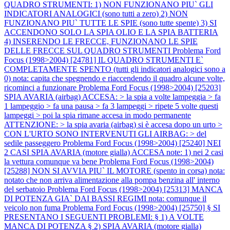
QUADRO STRUMENTI: 1) NON FUNZIONANO PIU` GLI
INDICATORI ANALOGICI (sono tutti a zero) 2) NON
FUNZIONANO PIU` TUTTE LE SPIE (sono tutte spente) 3) SI
ACCENDONO SOLO LA SPIA OLIO E LA SPIA BATTERIA
4) INSERENDO LE FRECCE, FUNZIONANO LE SPIE
DELLE FRECCE SUL QUADRO STRUMENTI
Problema Ford
Focus (1998>2004) [24781] IL QUADRO STRUMENTI E`
COMPLETAMENTE SPENTO (tutti gli indicatori analogici sono a
0) nota: capita che spegnendo e riaccendendo il quadro alcune volte,
ricominci a funzionare
Problema Ford Focus (1998>2004) [25203]
SPIA AVARIA (airbag) ACCESA: > la spia a volte lampeggia > fa
1 lampeggio > fa una pausa > fa 3 lampeggi > ripete 5 volte questi
lampeggi > poi la spia rimane accesa in modo permanente
ATTENZIONE: > la spia avaria (airbag) si è accesa dopo un urto >
CON L'URTO SONO INTERVENUTI GLI AIRBAG: > del
sedile passeggero
Problema Ford Focus (1998>2004) [25240] NEI
2 CASI SPIA AVARIA (motore gialla) ACCESA note: 1) nei 2 casi
la vettura comunque va bene
Problema Ford Focus (1998>2004)
[25288] NON SI AVVIA PIU` IL MOTORE (spento in corsa) nota:
notato che non arriva alimentazione alla pompa benzina all' interno
del serbatoio
Problema Ford Focus (1998>2004) [25313] MANCA
DI POTENZA GIA` DAI BASSI REGIMI nota: comunque il
veicolo non fuma
Problema Ford Focus (1998>2004) [25750] § SI
PRESENTANO I SEGUENTI PROBLEMI: § 1) A VOLTE
MANCA DI POTENZA § 2) SPIA AVARIA (motore gialla)