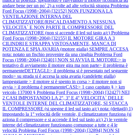
manca di potenza, spegnendo e riavviando il motore ricomincia ad
andare bene per un po` 2) a volte ad alte velocità strappa
Problema
Ford Focus (1998>2004) [32152] NON FUNZIONA LA
VENTILAZIONE INTERNA DEL
CLIMATIZZATORE/RISCALDAMENTO A NESSUNA
VELOCITA` E NON PARTE IL COMPRESSORE DEL
CLIMATIZZATORE (non si accende il led sul tasto a/c)
Problema
Ford Focus (1998>2004) [32155] IL MOTORE GIRA A 3
CILINDRI E STRAPPA VISTOSAMENTE, MANCA DI
POTENZA E SPIA AVARIA (motore gialla) SEMPRE ACCESA
nota: notato un fischio provenire da una cinghia
Problema Ford
Focus (1998>2004) [32401] NON SI AVVIA IL MOTORE:> in
tentativo di avviamento il motore gira ma non parte> il problema è
permanenteDETTAGLI:> il problema si è presentato nel seguente
modo> su strada si è accesa la spia avaria (candelette gialla)
lampeggiante > il motore si è spento in corsa > il motore non si
avvia > il problema è permanenteCASI:> 1 caso capitato § > km
veicolo 137000 §
Problema Ford Focus (1998>2004) [32427] NEI
2 CASI IMPOSTANDO LA 2°, 3° E 4° VELOCITA` DELLE
VENTOLE INTERNE DEL CLIMATIZZATORE, SI STACCA
IL COMPRESSORE (si spegne il led sul tasto a/c) nota: (dettagli) 1)
impostando la 1° velocità delle ventole, il climatizzatore funziona (si
aziona il compressore e si accende il led sul tasto a/c) 2) le ventole
interne del climatizzatore funzionano comunque a tutte e 4 le
velocità
Problema Ford Focus (1998>2004) [32894] NON SI