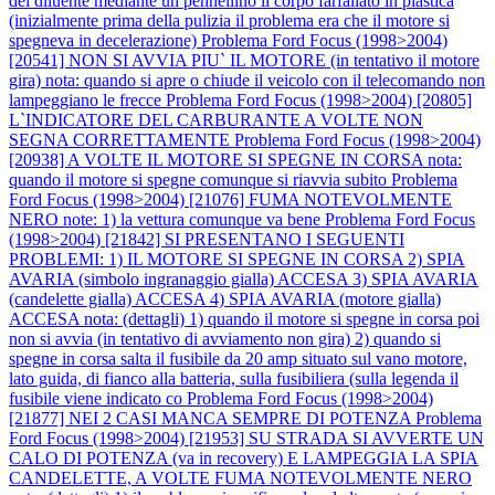
del diluente mediante un pennellino il corpo farfallato in plastica
(inizialmente prima della pulizia il problema era che il motore si
spegneva in decelerazione)
Problema Ford Focus (1998>2004)
[20541] NON SI AVVIA PIU` IL MOTORE (in tentativo il motore
gira) nota: quando si apre o chiude il veicolo con il telecomando non
lampeggiano le frecce
Problema Ford Focus (1998>2004) [20805]
L`INDICATORE DEL CARBURANTE A VOLTE NON
SEGNA CORRETTAMENTE
Problema Ford Focus (1998>2004)
[20938] A VOLTE IL MOTORE SI SPEGNE IN CORSA nota:
quando il motore si spegne comunque si riavvia subito
Problema
Ford Focus (1998>2004) [21076] FUMA NOTEVOLMENTE
NERO note: 1) la vettura comunque va bene
Problema Ford Focus
(1998>2004) [21842] SI PRESENTANO I SEGUENTI
PROBLEMI: 1) IL MOTORE SI SPEGNE IN CORSA 2) SPIA
AVARIA (simbolo ingranaggio gialla) ACCESA 3) SPIA AVARIA
(candelette gialla) ACCESA 4) SPIA AVARIA (motore gialla)
ACCESA nota: (dettagli) 1) quando il motore si spegne in corsa poi
non si avvia (in tentativo di avviamento non gira) 2) quando si
spegne in corsa salta il fusibile da 20 amp situato sul vano motore,
lato guida, di fianco alla batteria, sulla fusibiliera (sulla legenda il
fusibile viene indicato co
Problema Ford Focus (1998>2004)
[21877] NEI 2 CASI MANCA SEMPRE DI POTENZA
Problema
Ford Focus (1998>2004) [21953] SU STRADA SI AVVERTE UN
CALO DI POTENZA (va in recovery) E LAMPEGGIA LA SPIA
CANDELETTE, A VOLTE FUMA NOTEVOLMENTE NERO