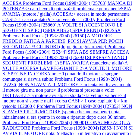
ACCESA
Problema Ford Focus (1998>2004) [25763] MANCA DI
POTENZA:> calo lieve di potenza> il problema è permanenteSPIA
AVARIA (motore / gialla) ACCESA:> accesa in modo permanente
CASI:> 1 caso capitato § > km veicolo 117000 §
Problema Ford
Focus (1998>2004) [25860] A VOLTE SI ACCENDONO LE
SEGUENTI SPIE: 1) SPIA ABS 2) SPIA FRENI (!) ROSSA
Problema Ford Focus (1998>2004) [26150] A MOTORE
FREDDO FATICA A PARTIRE, POI SI AVVIA PER POCHI
SECONDI A 2/3 CILINDRI (dopo gira regolarmente)
Problema
Ford Focus (1998>2004) [26244] SPIA ABS SEMPRE ACCESA
Problema Ford Focus (1998>2004) [26393] SI PRESENTANO I
SEGUENTI PROBLEMI: 1) SPIA AVARIA (candelette gialla) A
VOLTE ACCESA LAMPEGGIANTE 2) A VOLTE IL MOTORE
SI SPEGNE IN CORSA note: 1) quando il motore si spegne
comunque si riavvia subito
Problema Ford Focus (1998>2004)
[27236] NON SI AVVIA IL MOTORE:> in tentativi di avviamento
il motore gira ma non parte> il problema si presenta a volte
DETTAGLI:> a motore avviato su strada > la vettura va bene> il
motore non si spegne mai in corsa CASI:> 1 caso capitato § > km
veicolo 162000 §
Problema Ford Focus (1998>2004) [27352] NON
SI AVVIA PIU` IL MOTORE (spento che andava bene) nota:
inizialmente si era spento in corsa e ripartito dopo circa 30 minuti
Problema Ford Focus (1998>2004) [28090] CONSUMO ACQUA
RADIATORE
Problema Ford Focus (1998>2004) [28534] NON SI
AVVIA IL MOTORE nota: (dettagli) 1) in tentativo di avviamento il