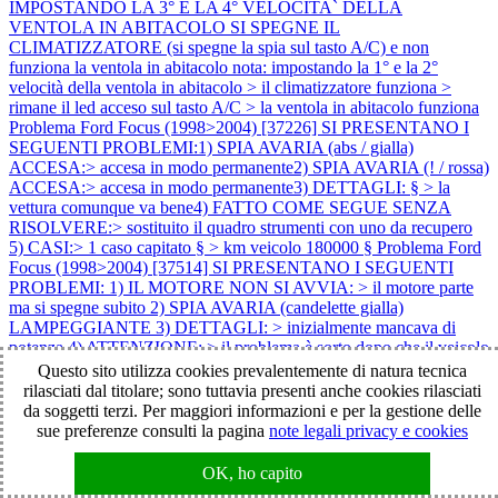
IMPOSTANDO LA 3° E LA 4° VELOCITA` DELLA
VENTOLA IN ABITACOLO SI SPEGNE IL
CLIMATIZZATORE (si spegne la spia sul tasto A/C) e non
funziona la ventola in abitacolo nota: impostando la 1° e la 2°
velocità della ventola in abitacolo > il climatizzatore funziona >
rimane il led acceso sul tasto A/C > la ventola in abitacolo funziona
Problema Ford Focus (1998>2004) [37226] SI PRESENTANO I
SEGUENTI PROBLEMI:1) SPIA AVARIA (abs / gialla)
ACCESA:> accesa in modo permanente2) SPIA AVARIA (! / rossa)
ACCESA:> accesa in modo permanente3) DETTAGLI: § > la
vettura comunque va bene4) FATTO COME SEGUE SENZA
RISOLVERE:> sostituito il quadro strumenti con uno da recupero
5) CASI:> 1 caso capitato § > km veicolo 180000 §
Problema Ford
Focus (1998>2004) [37514] SI PRESENTANO I SEGUENTI
PROBLEMI: 1) IL MOTORE NON SI AVVIA: > il motore parte
ma si spegne subito 2) SPIA AVARIA (candelette gialla)
LAMPEGGIANTE 3) DETTAGLI: > inizialmente mancava di
potenza 4) ATTENZIONE: > il problema è sorto dopo che il veicolo
è rimasto fermo con la batteria scollegata per circa 20 giorni note: 1)
Questo sito utilizza cookies prevalentemente di natura tecnica
km veicolo 149000
Problema Ford Focus (1998>2004) [38002]
rilasciati dal titolare; sono tuttavia presenti anche cookies rilasciati
NON FUNZIONA LA CHIUSURA CENTRALIZZATA DELLE
da soggetti terzi. Per maggiori informazioni e per la gestione delle
PORTE:> tramite telecomandoDETTAGLI:> acquistato un
sue preferenze consulti la pagina
note legali privacy e cookies
telecomando nuovo > il telecomando nuovo non si riesce a
programmare > accendendo e spegnendo il quadro per 4 volte per
OK, ho capito
iniziare la procedura di riprogrammazione telecomandi non si