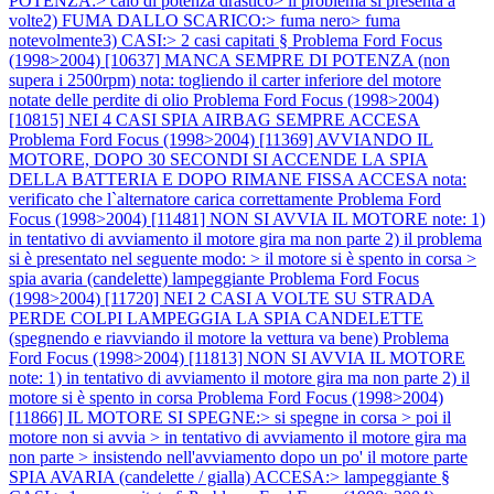
POTENZA:> calo di potenza drastico> il problema si presenta a
volte2) FUMA DALLO SCARICO:> fuma nero> fuma
notevolmente3) CASI:> 2 casi capitati §
Problema Ford Focus
(1998>2004) [10637] MANCA SEMPRE DI POTENZA (non
supera i 2500rpm) nota: togliendo il carter inferiore del motore
notate delle perdite di olio
Problema Ford Focus (1998>2004)
[10815] NEI 4 CASI SPIA AIRBAG SEMPRE ACCESA
Problema Ford Focus (1998>2004) [11369] AVVIANDO IL
MOTORE, DOPO 30 SECONDI SI ACCENDE LA SPIA
DELLA BATTERIA E DOPO RIMANE FISSA ACCESA nota:
verificato che l`alternatore carica correttamente
Problema Ford
Focus (1998>2004) [11481] NON SI AVVIA IL MOTORE note: 1)
in tentativo di avviamento il motore gira ma non parte 2) il problema
si è presentato nel seguente modo: > il motore si è spento in corsa >
spia avaria (candelette) lampeggiante
Problema Ford Focus
(1998>2004) [11720] NEI 2 CASI A VOLTE SU STRADA
PERDE COLPI LAMPEGGIA LA SPIA CANDELETTE
(spegnendo e riavviando il motore la vettura va bene)
Problema
Ford Focus (1998>2004) [11813] NON SI AVVIA IL MOTORE
note: 1) in tentativo di avviamento il motore gira ma non parte 2) il
motore si è spento in corsa
Problema Ford Focus (1998>2004)
[11866] IL MOTORE SI SPEGNE:> si spegne in corsa > poi il
motore non si avvia > in tentativo di avviamento il motore gira ma
non parte > insistendo nell'avviamento dopo un po' il motore parte
SPIA AVARIA (candelette / gialla) ACCESA:> lampeggiante §