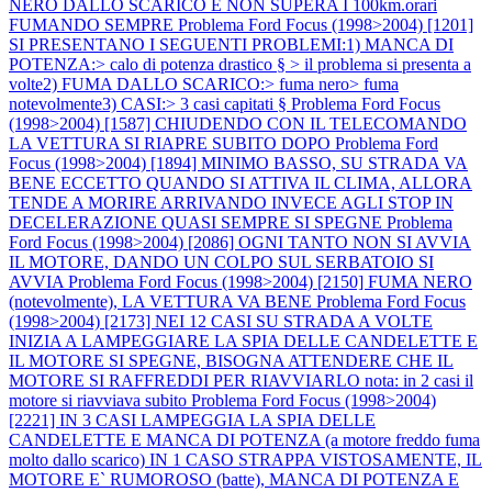
NERO DALLO SCARICO E NON SUPERA I 100km.orari
FUMANDO SEMPRE
Problema Ford Focus (1998>2004) [1201]
SI PRESENTANO I SEGUENTI PROBLEMI:1) MANCA DI
POTENZA:> calo di potenza drastico § > il problema si presenta a
volte2) FUMA DALLO SCARICO:> fuma nero> fuma
notevolmente3) CASI:> 3 casi capitati §
Problema Ford Focus
(1998>2004) [1587] CHIUDENDO CON IL TELECOMANDO
LA VETTURA SI RIAPRE SUBITO DOPO
Problema Ford
Focus (1998>2004) [1894] MINIMO BASSO, SU STRADA VA
BENE ECCETTO QUANDO SI ATTIVA IL CLIMA, ALLORA
TENDE A MORIRE ARRIVANDO INVECE AGLI STOP IN
DECELERAZIONE QUASI SEMPRE SI SPEGNE
Problema
Ford Focus (1998>2004) [2086] OGNI TANTO NON SI AVVIA
IL MOTORE, DANDO UN COLPO SUL SERBATOIO SI
AVVIA
Problema Ford Focus (1998>2004) [2150] FUMA NERO
(notevolmente), LA VETTURA VA BENE
Problema Ford Focus
(1998>2004) [2173] NEI 12 CASI SU STRADA A VOLTE
INIZIA A LAMPEGGIARE LA SPIA DELLE CANDELETTE E
IL MOTORE SI SPEGNE, BISOGNA ATTENDERE CHE IL
MOTORE SI RAFFREDDI PER RIAVVIARLO nota: in 2 casi il
motore si riavviava subito
Problema Ford Focus (1998>2004)
[2221] IN 3 CASI LAMPEGGIA LA SPIA DELLE
CANDELETTE E MANCA DI POTENZA (a motore freddo fuma
molto dallo scarico) IN 1 CASO STRAPPA VISTOSAMENTE, IL
MOTORE E` RUMOROSO (batte), MANCA DI POTENZA E