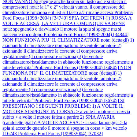
NON VANNO (si spegne anche la spia sul tasto a/c e si stacca il
compressore) nota: la 1° e 2° velocità vanno, il compressore del
climatizzatore funziona e il led sul tasto a/c rimane acceso
Problema
Ford Focus (1998>2004) [34740] SPIA DEI FRENI (!) ROSSA A
VOLTE ACCESA, LA VETTURA COMUNQUE VA BENE
nota: spegnendo e riavviando il motore la spia si spegne ma si
riaccende poco dopo
Problema Ford Focus (1998>2004) [34844]
NON FUNZIONA PIU` IL CLIMATIZZATORE nota: (dettagli) 1)
azionando il climatizzatore non partono le ventole radiatore 2)
azionando il climatizzatore la corrente al compressore arriva
regolarmente (il compressore si aziona) 3) le ventole
climatizzatore/riscaldamento in abitacolo funzionano regolarmente a
tutte le velocita`
Problema Ford Focus (1998>2004) [34845] NON
FUNZIONA PIU` IL CLIMATIZZATORE nota: (dettagli) 1)
azionando il climatizzatore non partono le ventole radiatore 2)
azionando il climatizzatore la corrente al compressore arriva
regolarmente (il compressore si aziona) 3) le ventole
climatizzatore/riscaldamento in abitacolo funzionano regolarmente a
tutte le velocita`
Problema Ford Focus (1998>2004) [36745] SI
PRESENTANO I SEGUENTI PROBLEMI: 1) A VOLTE IL
MOTORE SI SPEGNE IN CORSA: > a volte il motore si riavvia
subito > a volte il motore fatica a partire 2) SPIA AVARIA
(candelette gialla) A VOLTE ACCESA: > la spia lampeggia > la
spia si accende quando il motore si spegne in corsa > km veicolo
116243
Problema Ford Focus (1998>2004) [37032]