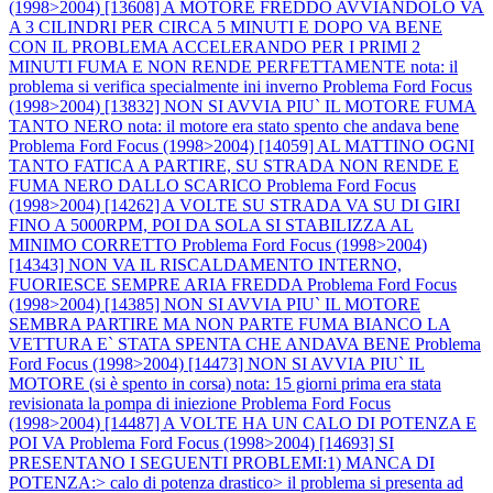
(1998>2004) [13608] A MOTORE FREDDO AVVIANDOLO VA
A 3 CILINDRI PER CIRCA 5 MINUTI E DOPO VA BENE
CON IL PROBLEMA ACCELERANDO PER I PRIMI 2
MINUTI FUMA E NON RENDE PERFETTAMENTE nota: il
problema si verifica specialmente ini inverno
Problema Ford Focus
(1998>2004) [13832] NON SI AVVIA PIU` IL MOTORE FUMA
TANTO NERO nota: il motore era stato spento che andava bene
Problema Ford Focus (1998>2004) [14059] AL MATTINO OGNI
TANTO FATICA A PARTIRE, SU STRADA NON RENDE E
FUMA NERO DALLO SCARICO
Problema Ford Focus
(1998>2004) [14262] A VOLTE SU STRADA VA SU DI GIRI
FINO A 5000RPM, POI DA SOLA SI STABILIZZA AL
MINIMO CORRETTO
Problema Ford Focus (1998>2004)
[14343] NON VA IL RISCALDAMENTO INTERNO,
FUORIESCE SEMPRE ARIA FREDDA
Problema Ford Focus
(1998>2004) [14385] NON SI AVVIA PIU` IL MOTORE
SEMBRA PARTIRE MA NON PARTE FUMA BIANCO LA
VETTURA E` STATA SPENTA CHE ANDAVA BENE
Problema
Ford Focus (1998>2004) [14473] NON SI AVVIA PIU` IL
MOTORE (si è spento in corsa) nota: 15 giorni prima era stata
revisionata la pompa di iniezione
Problema Ford Focus
(1998>2004) [14487] A VOLTE HA UN CALO DI POTENZA E
POI VA
Problema Ford Focus (1998>2004) [14693] SI
PRESENTANO I SEGUENTI PROBLEMI:1) MANCA DI
POTENZA:> calo di potenza drastico> il problema si presenta ad