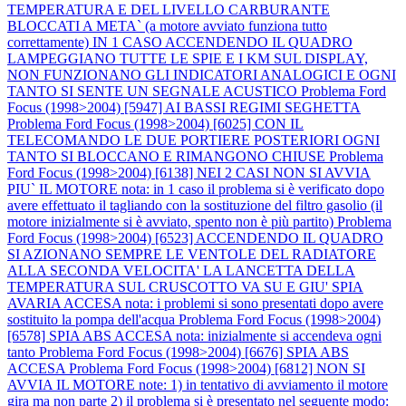
TEMPERATURA E DEL LIVELLO CARBURANTE
BLOCCATI A META` (a motore avviato funziona tutto
correttamente) IN 1 CASO ACCENDENDO IL QUADRO
LAMPEGGIANO TUTTE LE SPIE E I KM SUL DISPLAY,
NON FUNZIONANO GLI INDICATORI ANALOGICI E OGNI
TANTO SI SENTE UN SEGNALE ACUSTICO
Problema Ford
Focus (1998>2004) [5947] AI BASSI REGIMI SEGHETTA
Problema Ford Focus (1998>2004) [6025] CON IL
TELECOMANDO LE DUE PORTIERE POSTERIORI OGNI
TANTO SI BLOCCANO E RIMANGONO CHIUSE
Problema
Ford Focus (1998>2004) [6138] NEI 2 CASI NON SI AVVIA
PIU` IL MOTORE nota: in 1 caso il problema si è verificato dopo
avere effettuato il tagliando con la sostituzione del filtro gasolio (il
motore inizialmente si è avviato, spento non è più partito)
Problema
Ford Focus (1998>2004) [6523] ACCENDENDO IL QUADRO
SI AZIONANO SEMPRE LE VENTOLE DEL RADIATORE
ALLA SECONDA VELOCITA' LA LANCETTA DELLA
TEMPERATURA SUL CRUSCOTTO VA SU E GIU' SPIA
AVARIA ACCESA nota: i problemi si sono presentati dopo avere
sostituito la pompa dell'acqua
Problema Ford Focus (1998>2004)
[6578] SPIA ABS ACCESA nota: inizialmente si accendeva ogni
tanto
Problema Ford Focus (1998>2004) [6676] SPIA ABS
ACCESA
Problema Ford Focus (1998>2004) [6812] NON SI
AVVIA IL MOTORE note: 1) in tentativo di avviamento il motore
gira ma non parte 2) il problema si è presentato nel seguente modo: