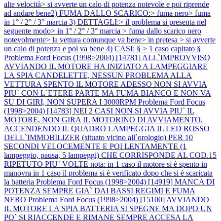
alte velocità> si avverte un calo di potenza notevole e poi riprende
ad andare bene2) FUMA DALLO SCARICO:> fuma nero> fuma
in 1° / 2° / 3° marcia 3) DETTAGLI:> il problema si presenta nel
seguente modo> in 1° / 2° / 3° marcia > fuma dallo scarico nero
notevolmente> la vettura comunque va bene> in pretesa > si avverte
un calo di potenza e poi va bene 4) CASI: § > 1 caso capitato §
Problema Ford Focus (1998>2004) [14781] ALL`IMPROVVISO
AVVIANDO IL MOTORE HA INIZIATO A LAMPEGGIARE
LA SPIA CANDELETTE, NESSUN PROBLEMA ALLA
VETTURA SPENTO IL MOTORE ADESSO NON SI AVVIA
PIU` CON L`ETERE PARTE MA FUMA BIANCO E NON VA
SU DI GIRI, NON SUPERA I 3000RPM
Problema Ford Focus
(1998>2004) [14783] NEI 2 CASI NON SI AVVIA PIU` IL
MOTORE, NON GIRA IL MOTORINO DI AVVIAMENTO,
ACCENDENDO IL QUADRO LAMPEGGIA IL LED ROSSO
DELL`IMMOBILIZER (situato vicino all`orologio) PER 10
SECONDI VELOCEMENTE E POI LENTAMENTE (1
lampeggio, pausa, 5 lampeggi) CHE CORRISPONDE AL COD.15
RIPETUTO PIU` VOLTE nota: in 1 caso il motore si è spento in
manovra in 1 caso il problema si è verificato dopo che si è scaricata
la batteria
Problema Ford Focus (1998>2004) [14919] MANCA DI
POTENZA SEMPRE GIA` DAI BASSI REGIMI E FUMA
NERO
Problema Ford Focus (1998>2004) [15100] AVVIANDO
IL MOTORE LA SPIA BATTERIA SI SPEGNE MA DOPO UN
PO` SI RIACCENDE E RIMANE SEMPRE ACCESA LA