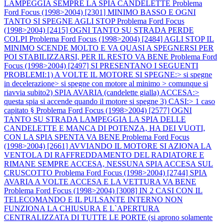
LAMPEGGIA SEMPRE LA SPIA CANDELETTE
Problema
Ford Focus (1998>2004) [2301] MINIMO BASSO E OGNI
TANTO SI SPEGNE AGLI STOP
Problema Ford Focus
(1998>2004) [2415] OGNI TANTO SU STRADA PERDE
COLPI
Problema Ford Focus (1998>2004) [2484] AGLI STOP IL
MINIMO SCENDE MOLTO E VA QUASI A SPEGNERSI PER
POI STABILIZZARSI, PER IL RESTO VA BENE
Problema Ford
Focus (1998>2004) [2497] SI PRESENTANO I SEGUENTI
PROBLEMI:1) A VOLTE IL MOTORE SI SPEGNE:> si spegne
in decelerazione> si spegne con motore al minimo > comunque si
riavvia subito2) SPIA AVARIA (candelette gialla) ACCESA:>
questa spia si accende quando il motore si spegne 3) CASI:> 1 caso
capitato §
Problema Ford Focus (1998>2004) [2577] OGNI
TANTO SU STRADA LAMPEGGIA LA SPIA DELLE
CANDELETTE E MANCA DI POTENZA, HA DEI VUOTI,
CON LA SPIA SPENTA VA BENE
Problema Ford Focus
(1998>2004) [2661] AVVIANDO IL MOTORE SI AZIONA LA
VENTOLA DI RAFFREDDAMENTO DEL RADIATORE E
RIMANE SEMPRE ACCESA, NESSUNA SPIA ACCESA SUL
CRUSCOTTO
Problema Ford Focus (1998>2004) [2744] SPIA
AVARIA A VOLTE ACCESA E LA VETTURA VA BENE
Problema Ford Focus (1998>2004) [3008] IN 2 CASI CON IL
TELECOMANDO E IL PULSANTE INTERNO NON
FUNZIONA LA CHIUSURA E L`APERTURA
CENTRALIZZATA DI TUTTE LE PORTE (si aprono solamente