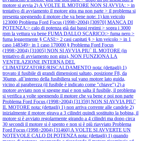
motore si avvia 2) A VOLTE IL MOTORE NON SI AVVIA: > in
tentativo di avviamento il motore gira ma non parte > il problema si
presenta spegnendo il motore che va bene note: 1) km veicolo
123000
Problema Ford Focus (1998>2004) [30970] MANCA DI
POTENZA:> calo di potenza già dai bassi regimi > sopra i 3000
rpm la vettura va bene FUMA DALLO SCARICO:> fuma nero >
fuma leggermente § CASI:> 2 casi capitati § > km veicolo > in 1
caso 148349> in 1 caso 170000 §
Problema Ford Focus
(1998>2004) [31005] NON SI AVVIA PIU` IL MOTORE (in
tentativo di avviamento non gira), NON FUNZIONA LA
VENTILAZIONE INTERNA DEL
CLIMATIZZATORE/RISCALDAMENTO nota: (dettagli) 1)
trovato il fusibile di grandi dimensioni saltato, posizione F8, da
30amp, all`interno della fusibiliera sul vano motore lato guida,
vicino al parabrezza (il fusibile è indicato come "chiave") 2) a
motore avviato non si spegne mai e non salta il fusibile, il problema
si verifica a volte spegnendo il motore che va bene e poi non parte
Problema Ford Focus (1998>2004) [31359] NON SI AVVIA PIU`
IL MOTORE nota: (dettagli) 1) non arriva corrente alle candele 2)
inizialmente il motore girava a 3 cilindri quindi sostituito la bobina, il
motore si è avviato regolarmente girando a 4 cilindri ma dopo circa
30 secondi il motore si è spento e non si è più riavviato
Problema
Ford Focus (1998>2004) [31460] A VOLTE SI AVVERTE UN
NOTEVOLE CALO DI POTENZA nota: (dettagli) 1) quando