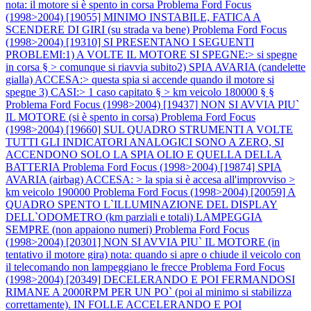
nota: il motore si è spento in corsa
Problema Ford Focus
(1998>2004) [19055] MINIMO INSTABILE, FATICA A
SCENDERE DI GIRI (su strada va bene)
Problema Ford Focus
(1998>2004) [19310] SI PRESENTANO I SEGUENTI
PROBLEMI:1) A VOLTE IL MOTORE SI SPEGNE:> si spegne
in corsa § > comunque si riavvia subito2) SPIA AVARIA (candelette
gialla) ACCESA:> questa spia si accende quando il motore si
spegne 3) CASI:> 1 caso capitato § > km veicolo 180000 § §
Problema Ford Focus (1998>2004) [19437] NON SI AVVIA PIU`
IL MOTORE (si è spento in corsa)
Problema Ford Focus
(1998>2004) [19660] SUL QUADRO STRUMENTI A VOLTE
TUTTI GLI INDICATORI ANALOGICI SONO A ZERO, SI
ACCENDONO SOLO LA SPIA OLIO E QUELLA DELLA
BATTERIA
Problema Ford Focus (1998>2004) [19874] SPIA
AVARIA (airbag) ACCESA: > la spia si è accesa all'improvviso >
km veicolo 190000
Problema Ford Focus (1998>2004) [20059] A
QUADRO SPENTO L`ILLUMINAZIONE DEL DISPLAY
DELL`ODOMETRO (km parziali e totali) LAMPEGGIA
SEMPRE (non appaiono numeri)
Problema Ford Focus
(1998>2004) [20301] NON SI AVVIA PIU` IL MOTORE (in
tentativo il motore gira) nota: quando si apre o chiude il veicolo con
il telecomando non lampeggiano le frecce
Problema Ford Focus
(1998>2004) [20349] DECELERANDO E POI FERMANDOSI
RIMANE A 2000RPM PER UN PO` (poi al minimo si stabilizza
correttamente). IN FOLLE ACCELERANDO E POI