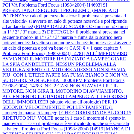
POI VA
Problema Ford Focus (1998>2004) [14693] SI
PRESENTANO I SEGUENTI PROBLEMI:1) MANCA DI
POTENZA:> calo di potenza drastico> il problema si presenta ad
alte velocità> si avverte un calo di potenza notevole e poi riprende
ad andare bene2) FUMA DALLO SCARICO:> fuma nero> fuma
in 1° / 2° / 3° marcia 3) DETTAGLI:> il problema si presenta nel
seguente modo> in 1° / 2° / 3° marcia > fuma dallo scarico nero
notevolmente> la vettura comunque va bene> in pretesa > si avverte
un calo di potenza e poi va bene 4) CASI: § > 1 caso capitato §
Problema Ford Focus (1998>2004) [14781] ALL`IMPROVVISO
AVVIANDO IL MOTORE HA INIZIATO A LAMPEGGIARE
LA SPIA CANDELETTE, NESSUN PROBLEMA ALLA
VETTURA SPENTO IL MOTORE ADESSO NON SI AVVIA
PIU` CON L`ETERE PARTE MA FUMA BIANCO E NON VA
SU DI GIRI, NON SUPERA I 3000RPM
Problema Ford Focus
(1998>2004) [14783] NEI 2 CASI NON SI AVVIA PIU` IL
MOTORE, NON GIRA IL MOTORINO DI AVVIAMENTO,
ACCENDENDO IL QUADRO LAMPEGGIA IL LED ROSSO
DELL`IMMOBILIZER (situato vicino all`orologio) PER 10
SECONDI VELOCEMENTE E POI LENTAMENTE (1
lampeggio, pausa, 5 lampeggi) CHE CORRISPONDE AL COD.15
RIPETUTO PIU` VOLTE nota: in 1 caso il motore si è spento in
manovra in 1 caso il problema si è verificato dopo che si è scaricata
la batteria
Problema Ford Focus (1998>2004) [14919] MANCA DI