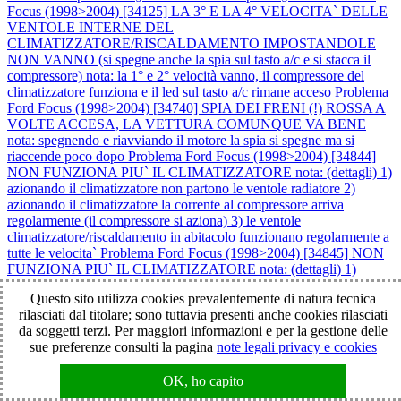
Focus (1998>2004) [34125] LA 3° E LA 4° VELOCITA` DELLE
VENTOLE INTERNE DEL
CLIMATIZZATORE/RISCALDAMENTO IMPOSTANDOLE
NON VANNO (si spegne anche la spia sul tasto a/c e si stacca il
compressore) nota: la 1° e 2° velocità vanno, il compressore del
climatizzatore funziona e il led sul tasto a/c rimane acceso
Problema
Ford Focus (1998>2004) [34740] SPIA DEI FRENI (!) ROSSA A
VOLTE ACCESA, LA VETTURA COMUNQUE VA BENE
nota: spegnendo e riavviando il motore la spia si spegne ma si
riaccende poco dopo
Problema Ford Focus (1998>2004) [34844]
NON FUNZIONA PIU` IL CLIMATIZZATORE nota: (dettagli) 1)
azionando il climatizzatore non partono le ventole radiatore 2)
azionando il climatizzatore la corrente al compressore arriva
regolarmente (il compressore si aziona) 3) le ventole
climatizzatore/riscaldamento in abitacolo funzionano regolarmente a
tutte le velocita`
Problema Ford Focus (1998>2004) [34845] NON
FUNZIONA PIU` IL CLIMATIZZATORE nota: (dettagli) 1)
azionando il climatizzatore non partono le ventole radiatore 2)
Questo sito utilizza cookies prevalentemente di natura tecnica
azionando il climatizzatore la corrente al compressore arriva
rilasciati dal titolare; sono tuttavia presenti anche cookies rilasciati
regolarmente (il compressore si aziona) 3) le ventole
da soggetti terzi. Per maggiori informazioni e per la gestione delle
climatizzatore/riscaldamento in abitacolo funzionano regolarmente a
sue preferenze consulti la pagina
note legali privacy e cookies
tutte le velocita`
Problema Ford Focus (1998>2004) [36745] SI
PRESENTANO I SEGUENTI PROBLEMI: 1) A VOLTE IL
OK, ho capito
MOTORE SI SPEGNE IN CORSA: > a volte il motore si riavvia
subito > a volte il motore fatica a partire 2) SPIA AVARIA