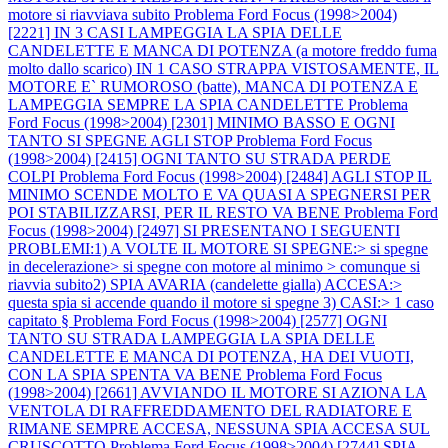
motore si riavviava subito
Problema Ford Focus (1998>2004)
[2221] IN 3 CASI LAMPEGGIA LA SPIA DELLE
CANDELETTE E MANCA DI POTENZA (a motore freddo fuma
molto dallo scarico) IN 1 CASO STRAPPA VISTOSAMENTE, IL
MOTORE E` RUMOROSO (batte), MANCA DI POTENZA E
LAMPEGGIA SEMPRE LA SPIA CANDELETTE
Problema
Ford Focus (1998>2004) [2301] MINIMO BASSO E OGNI
TANTO SI SPEGNE AGLI STOP
Problema Ford Focus
(1998>2004) [2415] OGNI TANTO SU STRADA PERDE
COLPI
Problema Ford Focus (1998>2004) [2484] AGLI STOP IL
MINIMO SCENDE MOLTO E VA QUASI A SPEGNERSI PER
POI STABILIZZARSI, PER IL RESTO VA BENE
Problema Ford
Focus (1998>2004) [2497] SI PRESENTANO I SEGUENTI
PROBLEMI:1) A VOLTE IL MOTORE SI SPEGNE:> si spegne
in decelerazione> si spegne con motore al minimo > comunque si
riavvia subito2) SPIA AVARIA (candelette gialla) ACCESA:>
questa spia si accende quando il motore si spegne 3) CASI:> 1 caso
capitato §
Problema Ford Focus (1998>2004) [2577] OGNI
TANTO SU STRADA LAMPEGGIA LA SPIA DELLE
CANDELETTE E MANCA DI POTENZA, HA DEI VUOTI,
CON LA SPIA SPENTA VA BENE
Problema Ford Focus
(1998>2004) [2661] AVVIANDO IL MOTORE SI AZIONA LA
VENTOLA DI RAFFREDDAMENTO DEL RADIATORE E
RIMANE SEMPRE ACCESA, NESSUNA SPIA ACCESA SUL
CRUSCOTTO
Problema Ford Focus (1998>2004) [2744] SPIA