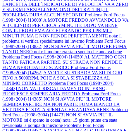
LANCETTA DELL`INDICATORE DI VELOCITA` VA A ZERO
E SUI KM PARZIALI APPAIONO DEI TRATTINI, IL
PROBLEMA DURA ALCUNI SECONDI
Problema Ford Focus
(1998>2004) [13608] A MOTORE FREDDO AVVIANDOLO VA
A 3 CILINDRI PER CIRCA 5 MINUTI E DOPO VA BENE
CON IL PROBLEMA ACCELERANDO PER I PRIMI 2
MINUTI FUMA E NON RENDE PERFETTAMENTE nota: il
problema si verifica specialmente ini inverno
Problema Ford Focus
(1998>2004) [13832] NON SI AVVIA PIU` IL MOTORE FUMA
TANTO NERO nota: il motore era stato spento che andava bene
Problema Ford Focus (1998>2004) [14059] AL MATTINO OGNI
TANTO FATICA A PARTIRE, SU STRADA NON RENDE E
FUMA NERO DALLO SCARICO
Problema Ford Focus
(1998>2004) [14262] A VOLTE SU STRADA VA SU DI GIRI
FINO A 5000RPM, POI DA SOLA SI STABILIZZA AL
MINIMO CORRETTO
Problema Ford Focus (1998>2004)
[14343] NON VA IL RISCALDAMENTO INTERNO,
FUORIESCE SEMPRE ARIA FREDDA
Problema Ford Focus
(1998>2004) [14385] NON SI AVVIA PIU` IL MOTORE
SEMBRA PARTIRE MA NON PARTE FUMA BIANCO LA
VETTURA E` STATA SPENTA CHE ANDAVA BENE
Problema
Ford Focus (1998>2004) [14473] NON SI AVVIA PIU` IL
MOTORE (si è spento in corsa) nota: 15 giorni prima era stata
revisionata la pompa di iniezione
Problema Ford Focus
(1998>2004) [14487] A VOLTE HA UN CALO DI POTENZA E