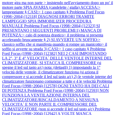
motore gira ma non parte > insistendo nell'avviamento dopo un po' il
motore parte SPIA AVARIA (candelette / gialla) ACCESA:>
lampeggiante § CASI:> 1 caso capitato §
Problema Ford Focus
(1998>2004) [12118] DIAGNOSI ERRORI TRAMITE
LAMPEGGIO SPIA IMMOBILIZER PROCEDURA
MANUALE
Problema Ford Focus (1998>2004) [12323] SI
PRESENTANO I SEGUENTI PROBLEMI:1) MANCA DI
POTENZA:> calo di potenza drastico> il problema si presenta
accelerando bruscamente § 2) SI AVVERTE UN SOFFIO:>
classico soffio che si manifesta quando si rompe un manicotto> il
soffio si avverte su strada 3) CASI:> 1 caso capitato §
Problema
Ford Focus (1998>2004) [12382] NEI 2 CASI IMPOSTANDO
LA 2°, 3° E 4° VELOCITA` DELLE VENTOLE INTERNE DEL
CLIMATIZZATORE, SI STACCA IL COMPRESSORE (si
spegne il led sul tasto a/c) nota: (dettagli) 1) impostando la 1°
velocità delle ventole, il climatizzatore funziona (si aziona il
compressore e si accende il led sul tasto a/c) 2) le ventole interne del
climatizzatore funzionano comunque a tutte e 4 le velocità
Problema
Ford Focus (1998>2004) [12578] OGNI TANTO HA DEI CALI
DI POTENZA
Problema Ford Focus (1998>2004) [12593] NON
FUNZIONA LA VENTILAZIONE INTERNA DEL
CLIMATIZZATORE/RISCALDAMENTO A NESSUNA
VELOCITA` E NON PARTE IL COMPRESSORE DEL
CLIMATIZZATORE (non si accende il led sul tasto a/c)
Problema
Ford Focus (1998>2004) [12942] A VOLTE MANCA