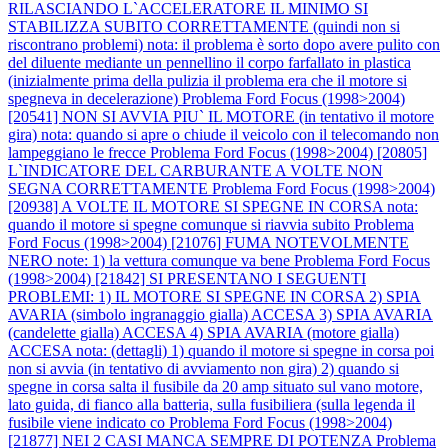
RILASCIANDO L`ACCELERATORE IL MINIMO SI
STABILIZZA SUBITO CORRETTAMENTE (quindi non si
riscontrano problemi) nota: il problema è sorto dopo avere pulito con
del diluente mediante un pennellino il corpo farfallato in plastica
(inizialmente prima della pulizia il problema era che il motore si
spegneva in decelerazione)
Problema Ford Focus (1998>2004)
[20541] NON SI AVVIA PIU` IL MOTORE (in tentativo il motore
gira) nota: quando si apre o chiude il veicolo con il telecomando non
lampeggiano le frecce
Problema Ford Focus (1998>2004) [20805]
L`INDICATORE DEL CARBURANTE A VOLTE NON
SEGNA CORRETTAMENTE
Problema Ford Focus (1998>2004)
[20938] A VOLTE IL MOTORE SI SPEGNE IN CORSA nota:
quando il motore si spegne comunque si riavvia subito
Problema
Ford Focus (1998>2004) [21076] FUMA NOTEVOLMENTE
NERO note: 1) la vettura comunque va bene
Problema Ford Focus
(1998>2004) [21842] SI PRESENTANO I SEGUENTI
PROBLEMI: 1) IL MOTORE SI SPEGNE IN CORSA 2) SPIA
AVARIA (simbolo ingranaggio gialla) ACCESA 3) SPIA AVARIA
(candelette gialla) ACCESA 4) SPIA AVARIA (motore gialla)
ACCESA nota: (dettagli) 1) quando il motore si spegne in corsa poi
non si avvia (in tentativo di avviamento non gira) 2) quando si
spegne in corsa salta il fusibile da 20 amp situato sul vano motore,
lato guida, di fianco alla batteria, sulla fusibiliera (sulla legenda il
fusibile viene indicato co
Problema Ford Focus (1998>2004)
[21877] NEI 2 CASI MANCA SEMPRE DI POTENZA
Problema