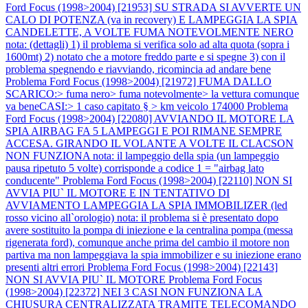
Ford Focus (1998>2004) [21953] SU STRADA SI AVVERTE UN
CALO DI POTENZA (va in recovery) E LAMPEGGIA LA SPIA
CANDELETTE, A VOLTE FUMA NOTEVOLMENTE NERO
nota: (dettagli) 1) il problema si verifica solo ad alta quota (sopra i
1600mt) 2) notato che a motore freddo parte e si spegne 3) con il
problema spegnendo e riavviando, ricomincia ad andare bene
Problema Ford Focus (1998>2004) [21972] FUMA DALLO
SCARICO:> fuma nero> fuma notevolmente> la vettura comunque
va beneCASI:> 1 caso capitato § > km veicolo 174000
Problema
Ford Focus (1998>2004) [22080] AVVIANDO IL MOTORE LA
SPIA AIRBAG FA 5 LAMPEGGI E POI RIMANE SEMPRE
ACCESA. GIRANDO IL VOLANTE A VOLTE IL CLACSON
NON FUNZIONA nota: il lampeggio della spia (un lampeggio
pausa ripetuto 5 volte) corrisponde a codice 1 = "airbag lato
conducente"
Problema Ford Focus (1998>2004) [22110] NON SI
AVVIA PIU` IL MOTORE E IN TENTATIVO DI
AVVIAMENTO LAMPEGGIA LA SPIA IMMOBILIZER (led
rosso vicino all`orologio) nota: il problema si è presentato dopo
avere sostituito la pompa di iniezione e la centralina pompa (messa
rigenerata ford), comunque anche prima del cambio il motore non
partiva ma non lampeggiava la spia immobilizer e su iniezione erano
presenti altri errori
Problema Ford Focus (1998>2004) [22143]
NON SI AVVIA PIU` IL MOTORE
Problema Ford Focus
(1998>2004) [22372] NEI 3 CASI NON FUNZIONA LA
CHIUSURA CENTRALIZZATA TRAMITE TELECOMANDO