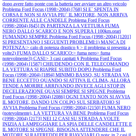
dopo avere fatto ponte con la batteria per avviare un altro veicolo
Problema Ford Focus (1998>2004) [768] SI E` SPENTA IN
CORSA E NON SI AVVIA PIU` IL MOTORE, NON ARRIVA
CORRENTE ALLE CANDELE
Problema Ford Focus
(1998>2004) [845] IN PARTENZA LA VETTURA FUMA
NERO DALLO SCARICO E NON SUPERA I 100km.orari
FUMANDO SEMPRE
Problema Ford Focus (1998>2004) [1201]
SI PRESENTANO I SEGUENTI PROBLEMI:1) MANCA DI
POTENZA:> calo di potenza drastico § > il problema si presenta a
volte2) FUMA DALLO SCARICO:> fuma nero> fuma
notevolmente3) CASI:> 3 casi capitati §
Problema Ford Focus
(1998>2004) [1587] CHIUDENDO CON IL TELECOMANDO
LA VETTURA SI RIAPRE SUBITO DOPO
Problema Ford
Focus (1998>2004) [1894] MINIMO BASSO, SU STRADA VA
BENE ECCETTO QUANDO SI ATTIVA IL CLIMA, ALLORA
TENDE A MORIRE ARRIVANDO INVECE AGLI STOP IN
DECELERAZIONE QUASI SEMPRE SI SPEGNE
Problema
Ford Focus (1998>2004) [2086] OGNI TANTO NON SI AVVIA
IL MOTORE, DANDO UN COLPO SUL SERBATOIO SI
AVVIA
Problema Ford Focus (1998>2004) [2150] FUMA NERO
(notevolmente), LA VETTURA VA BENE
Problema Ford Focus
(1998>2004) [2173] NEI 12 CASI SU STRADA A VOLTE
INIZIA A LAMPEGGIARE LA SPIA DELLE CANDELETTE E
IL MOTORE SI SPEGNE, BISOGNA ATTENDERE CHE IL
MOTORE SI RAFFREDDI PER RIAVVIARLO nota: in 2 casi il