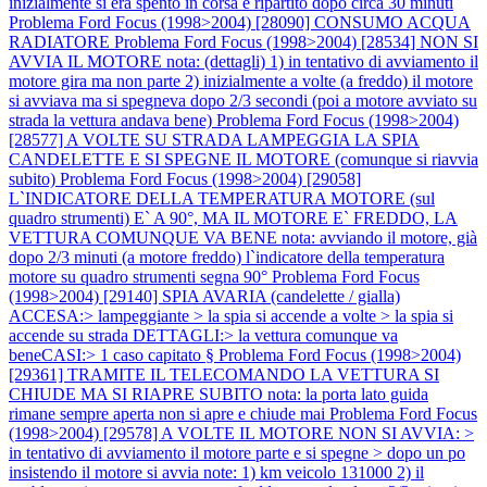
inizialmente si era spento in corsa e ripartito dopo circa 30 minuti
Problema Ford Focus (1998>2004) [28090] CONSUMO ACQUA
RADIATORE
Problema Ford Focus (1998>2004) [28534] NON SI
AVVIA IL MOTORE nota: (dettagli) 1) in tentativo di avviamento il
motore gira ma non parte 2) inizialmente a volte (a freddo) il motore
si avviava ma si spegneva dopo 2/3 secondi (poi a motore avviato su
strada la vettura andava bene)
Problema Ford Focus (1998>2004)
[28577] A VOLTE SU STRADA LAMPEGGIA LA SPIA
CANDELETTE E SI SPEGNE IL MOTORE (comunque si riavvia
subito)
Problema Ford Focus (1998>2004) [29058]
L`INDICATORE DELLA TEMPERATURA MOTORE (sul
quadro strumenti) E` A 90°, MA IL MOTORE E` FREDDO, LA
VETTURA COMUNQUE VA BENE nota: avviando il motore, già
dopo 2/3 minuti (a motore freddo) l`indicatore della temperatura
motore su quadro strumenti segna 90°
Problema Ford Focus
(1998>2004) [29140] SPIA AVARIA (candelette / gialla)
ACCESA:> lampeggiante > la spia si accende a volte > la spia si
accende su strada DETTAGLI:> la vettura comunque va
beneCASI:> 1 caso capitato §
Problema Ford Focus (1998>2004)
[29361] TRAMITE IL TELECOMANDO LA VETTURA SI
CHIUDE MA SI RIAPRE SUBITO nota: la porta lato guida
rimane sempre aperta non si apre e chiude mai
Problema Ford Focus
(1998>2004) [29578] A VOLTE IL MOTORE NON SI AVVIA: >
in tentativo di avviamento il motore parte e si spegne > dopo un po
insistendo il motore si avvia note: 1) km veicolo 131000 2) il