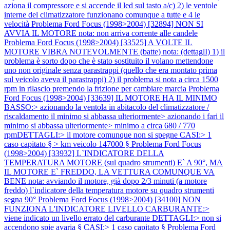
aziona il compressore e si accende il led sul tasto a/c) 2) le ventole
interne del climatizzatore funzionano comunque a tutte e 4 le
velocità
Problema Ford Focus (1998>2004) [32894] NON SI
AVVIA IL MOTORE nota: non arriva corrente alle candele
Problema Ford Focus (1998>2004) [33525] A VOLTE IL
MOTORE VIBRA NOTEVOLMENTE (batte) nota: (dettaglI) 1) il
problema è sorto dopo che è stato sostituito il volano mettendone
uno non originale senza parastrappi (quello che era montato prima
sul veicolo aveva il parastrappi) 2) il problema si nota a circa 1500
rpm in rilascio premendo la frizione per cambiare marcia
Problema
Ford Focus (1998>2004) [33639] IL MOTORE HA IL MINIMO
BASSO:> azionando la ventola in abitacolo del climatizzatore /
riscaldamento il minimo si abbassa ulteriormente> azionando i fari il
minimo si abbassa ulteriormente> minimo a circa 680 / 770
rpmDETTAGLI:> il motore comunque non si spegne CASI:> 1
caso capitato § > km veicolo 147000 §
Problema Ford Focus
(1998>2004) [33932] L`INDICATORE DELLA
TEMPERATURA MOTORE (sul quadro strumenti) E` A 90°, MA
IL MOTORE E` FREDDO, LA VETTURA COMUNQUE VA
BENE nota: avviando il motore, già dopo 2/3 minuti (a motore
freddo) l`indicatore della temperatura motore su quadro strumenti
segna 90°
Problema Ford Focus (1998>2004) [34100] NON
FUNZIONA L'INDICATORE LIVELLO CARBURANTE:>
viene indicato un livello errato del carburante DETTAGLI:> non si
accendono spie avaria § CASI:> 1 caso capitato §
Problema Ford