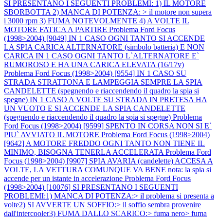
SI PRESENTANO I SEGUENTI PROBLEMI: 1) IL MOTORE
SBORBOTTA 2) MANCA DI POTENZA: > il motore non supera
i 3000 rpm 3) FUMA NOTEVOLMENTE 4) A VOLTE IL
MOTORE FATICA A PARTIRE
Problema Ford Focus
(1998>2004) [9049] IN 1 CASO OGNI TANTO SI ACCENDE
LA SPIA CARICA ALTERNATORE (simbolo batteria) E NON
CARICA IN 1 CASO OGNI TANTO L`ALTERNATORE E`
RUMOROSO E HA UNA CARICA ELEVATA (16/17v)
Problema Ford Focus (1998>2004) [9554] IN 1 CASO SU
STRADA STRATTONA E LAMPEGGIA SEMPRE LA SPIA
CANDELETTE (spegnendo e riaccendendo il quadro la spia si
spegne) IN 1 CASO A VOLTE SU STRADA IN PRETESA HA
UN VUOTO E SI ACCENDE LA SPIA CANDELETTE
(spegnendo e riaccendendo il quadro la spia si spegne)
Problema
Ford Focus (1998>2004) [9599] SPENTO IN CORSA NON SI E`
PIU` AVVIATO IL MOTORE
Problema Ford Focus (1998>2004)
[9642] A MOTORE FREDDO OGNI TANTO NON TIENE IL
MINIMO, BISOGNA TENERLA ACCELERATA
Problema Ford
Focus (1998>2004) [9907] SPIA AVARIA (candelette) ACCESA A
VOLTE, LA VETTURA COMUNQUE VA BENE nota: la spia si
accende per un istante in accelerazione
Problema Ford Focus
(1998>2004) [10076] SI PRESENTANO I SEGUENTI
PROBLEMI:1) MANCA DI POTENZA:> il problema si presenta a
volte2) SI AVVERTE UN SOFFIO:> il soffio sembra provenire
dall'intercooler3) FUMA DALLO SCARICO:> fuma nero> fuma