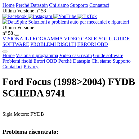
Home
Perchè Dataspin
Chi siamo
Supporto
Contattaci
Ultima Versione n° 58
Ultima Versione
n° 58
VISIONA IL PROGRAMMA
VIDEO CASI RISOLTI
GUIDE
SOFTWARE
PROBLEMI RISOLTI
ERRORI OBD
Home
Visiona il programma
Video casi risolti
Guide software
Problemi risolti
Errori OBD
Perchè Dataspin
Chi siamo
Supporto
Contattaci
Privacy
Ford Focus (1998>2004) FYDB
SCHEDA 9741
Sigla Motore: FYDB
Problema riscontrato: