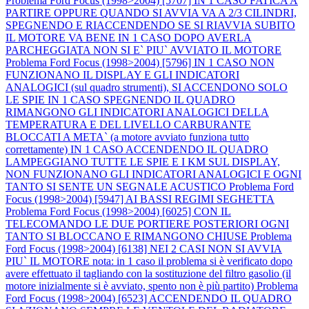
Problema Ford Focus (1998>2004) [5707] IN 1 CASO FATICA A
PARTIRE OPPURE QUANDO SI AVVIA VA A 2/3 CILINDRI,
SPEGNENDO E RIACCENDENDO SE SI RIAVVIA SUBITO
IL MOTORE VA BENE IN 1 CASO DOPO AVERLA
PARCHEGGIATA NON SI E` PIU` AVVIATO IL MOTORE
Problema Ford Focus (1998>2004) [5796] IN 1 CASO NON
FUNZIONANO IL DISPLAY E GLI INDICATORI
ANALOGICI (sul quadro strumenti), SI ACCENDONO SOLO
LE SPIE IN 1 CASO SPEGNENDO IL QUADRO
RIMANGONO GLI INDICATORI ANALOGICI DELLA
TEMPERATURA E DEL LIVELLO CARBURANTE
BLOCCATI A META` (a motore avviato funziona tutto
correttamente) IN 1 CASO ACCENDENDO IL QUADRO
LAMPEGGIANO TUTTE LE SPIE E I KM SUL DISPLAY,
NON FUNZIONANO GLI INDICATORI ANALOGICI E OGNI
TANTO SI SENTE UN SEGNALE ACUSTICO
Problema Ford
Focus (1998>2004) [5947] AI BASSI REGIMI SEGHETTA
Problema Ford Focus (1998>2004) [6025] CON IL
TELECOMANDO LE DUE PORTIERE POSTERIORI OGNI
TANTO SI BLOCCANO E RIMANGONO CHIUSE
Problema
Ford Focus (1998>2004) [6138] NEI 2 CASI NON SI AVVIA
PIU` IL MOTORE nota: in 1 caso il problema si è verificato dopo
avere effettuato il tagliando con la sostituzione del filtro gasolio (il
motore inizialmente si è avviato, spento non è più partito)
Problema
Ford Focus (1998>2004) [6523] ACCENDENDO IL QUADRO