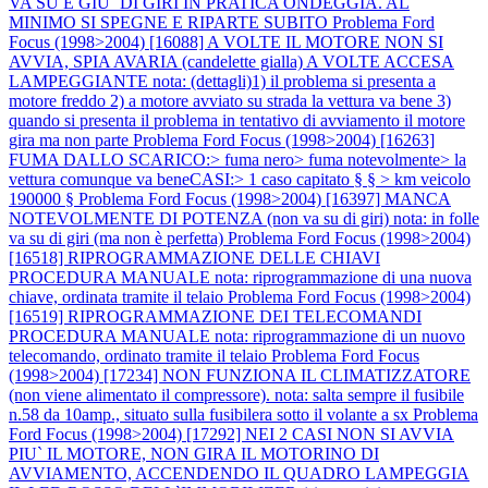
VA SU E GIU` DI GIRI IN PRATICA ONDEGGIA. AL
MINIMO SI SPEGNE E RIPARTE SUBITO
Problema Ford
Focus (1998>2004) [16088] A VOLTE IL MOTORE NON SI
AVVIA, SPIA AVARIA (candelette gialla) A VOLTE ACCESA
LAMPEGGIANTE nota: (dettagli)1) il problema si presenta a
motore freddo 2) a motore avviato su strada la vettura va bene 3)
quando si presenta il problema in tentativo di avviamento il motore
gira ma non parte
Problema Ford Focus (1998>2004) [16263]
FUMA DALLO SCARICO:> fuma nero> fuma notevolmente> la
vettura comunque va beneCASI:> 1 caso capitato § § > km veicolo
190000 §
Problema Ford Focus (1998>2004) [16397] MANCA
NOTEVOLMENTE DI POTENZA (non va su di giri) nota: in folle
va su di giri (ma non è perfetta)
Problema Ford Focus (1998>2004)
[16518] RIPROGRAMMAZIONE DELLE CHIAVI
PROCEDURA MANUALE nota: riprogrammazione di una nuova
chiave, ordinata tramite il telaio
Problema Ford Focus (1998>2004)
[16519] RIPROGRAMMAZIONE DEI TELECOMANDI
PROCEDURA MANUALE nota: riprogrammazione di un nuovo
telecomando, ordinato tramite il telaio
Problema Ford Focus
(1998>2004) [17234] NON FUNZIONA IL CLIMATIZZATORE
(non viene alimentato il compressore). nota: salta sempre il fusibile
n.58 da 10amp., situato sulla fusibilera sotto il volante a sx
Problema
Ford Focus (1998>2004) [17292] NEI 2 CASI NON SI AVVIA
PIU` IL MOTORE, NON GIRA IL MOTORINO DI
AVVIAMENTO, ACCENDENDO IL QUADRO LAMPEGGIA