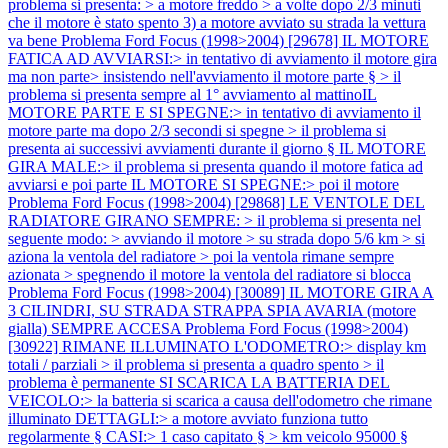
problema si presenta: > a motore freddo > a volte dopo 2/3 minuti
che il motore è stato spento 3) a motore avviato su strada la vettura
va bene
Problema Ford Focus (1998>2004) [29678] IL MOTORE
FATICA AD AVVIARSI:> in tentativo di avviamento il motore gira
ma non parte> insistendo nell'avviamento il motore parte § > il
problema si presenta sempre al 1° avviamento al mattinoIL
MOTORE PARTE E SI SPEGNE:> in tentativo di avviamento il
motore parte ma dopo 2/3 secondi si spegne > il problema si
presenta ai successivi avviamenti durante il giorno § IL MOTORE
GIRA MALE:> il problema si presenta quando il motore fatica ad
avviarsi e poi parte IL MOTORE SI SPEGNE:> poi il motore
Problema Ford Focus (1998>2004) [29868] LE VENTOLE DEL
RADIATORE GIRANO SEMPRE: > il problema si presenta nel
seguente modo: > avviando il motore > su strada dopo 5/6 km > si
aziona la ventola del radiatore > poi la ventola rimane sempre
azionata > spegnendo il motore la ventola del radiatore si blocca
Problema Ford Focus (1998>2004) [30089] IL MOTORE GIRA A
3 CILINDRI, SU STRADA STRAPPA SPIA AVARIA (motore
gialla) SEMPRE ACCESA
Problema Ford Focus (1998>2004)
[30922] RIMANE ILLUMINATO L'ODOMETRO:> display km
totali / parziali > il problema si presenta a quadro spento > il
problema è permanente SI SCARICA LA BATTERIA DEL
VEICOLO:> la batteria si scarica a causa dell'odometro che rimane
illuminato DETTAGLI:> a motore avviato funziona tutto
regolarmente § CASI:> 1 caso capitato § > km veicolo 95000 §