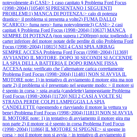
notevolmente 4) CASI:> 1 caso capitato §
Problema Ford Focus
(1998>2004) [10540] SI PRESENTANO I SEGUENTI
PROBLEMI:1) MANCA DI POTENZA:> calo di potenza
drastico> il problema si presenta a volte2) FUMA DALLO
SCARICO:> fuma nero> fuma notevolmente3) CASI:> 2 casi
capitati §
Problema Ford Focus (1998>2004) [10637] MANCA
SEMPRE DI POTENZA (non supera i 2500rpm) nota: togliendo il
carter inferiore del motore notate delle perdite di olio
Problema Ford
Focus (1998>2004) [10815] NEI 4 CASI SPIA AIRBAG
SEMPRE ACCESA
Problema Ford Focus (1998>2004) [11369]
AVVIANDO IL MOTORE, DOPO 30 SECONDI SI ACCENDE
LA SPIA DELLA BATTERIA E DOPO RIMANE FISSA
ACCESA nota: verificato che l`alternatore carica correttamente
Problema Ford Focus (1998>2004) [11481] NON SI AVVIA IL
MOTORE note: 1) in tentativo di avviamento il motore gira ma non
parte 2) il problema si è presentato nel seguente modo: > il motore si
è spento in corsa > spia avaria (candelette) lampeggiante
Problema
Ford Focus (1998>2004) [11720] NEI 2 CASI A VOLTE SU
STRADA PERDE COLPI LAMPEGGIA LA SPIA
CANDELETTE (spegnendo e riavviando il motore la vettura va
bene)
Problema Ford Focus (1998>2004) [11813] NON SI AVVIA
IL MOTORE note: 1) in tentativo di avviamento il motore gira ma
non parte 2) il motore si è spento in corsa
Problema Ford Focus
(1998>2004) [11866] IL MOTORE SI SPEGNE:> si spegne in
corsa > poi il motore non si avvia > in tentativo di avviamento il