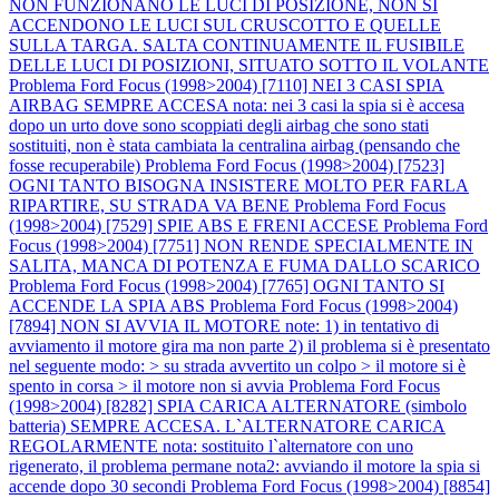
NON FUNZIONANO LE LUCI DI POSIZIONE, NON SI
ACCENDONO LE LUCI SUL CRUSCOTTO E QUELLE
SULLA TARGA. SALTA CONTINUAMENTE IL FUSIBILE
DELLE LUCI DI POSIZIONI, SITUATO SOTTO IL VOLANTE
Problema Ford Focus (1998>2004) [7110] NEI 3 CASI SPIA
AIRBAG SEMPRE ACCESA nota: nei 3 casi la spia si è accesa
dopo un urto dove sono scoppiati degli airbag che sono stati
sostituiti, non è stata cambiata la centralina airbag (pensando che
fosse recuperabile)
Problema Ford Focus (1998>2004) [7523]
OGNI TANTO BISOGNA INSISTERE MOLTO PER FARLA
RIPARTIRE, SU STRADA VA BENE
Problema Ford Focus
(1998>2004) [7529] SPIE ABS E FRENI ACCESE
Problema Ford
Focus (1998>2004) [7751] NON RENDE SPECIALMENTE IN
SALITA, MANCA DI POTENZA E FUMA DALLO SCARICO
Problema Ford Focus (1998>2004) [7765] OGNI TANTO SI
ACCENDE LA SPIA ABS
Problema Ford Focus (1998>2004)
[7894] NON SI AVVIA IL MOTORE note: 1) in tentativo di
avviamento il motore gira ma non parte 2) il problema si è presentato
nel seguente modo: > su strada avvertito un colpo > il motore si è
spento in corsa > il motore non si avvia
Problema Ford Focus
(1998>2004) [8282] SPIA CARICA ALTERNATORE (simbolo
batteria) SEMPRE ACCESA. L`ALTERNATORE CARICA
REGOLARMENTE nota: sostituito l`alternatore con uno
rigenerato, il problema permane nota2: avviando il motore la spia si
accende dopo 30 secondi
Problema Ford Focus (1998>2004) [8854]