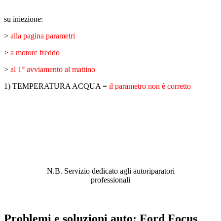
su iniezione:
>
alla pagina parametri
>
a motore freddo
>
al 1° avviamento al mattino
1) TEMPERATURA ACQUA =
il parametro non è corretto
ABBIAMO LA SOLUZIONE AL
PROBLEMA!
N.B. Servizio dedicato agli autoriparatori
professionali
Problemi e soluzioni auto: Ford Focus