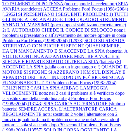
TOTALMENTE DI POTENZA (non risponde l`acceleratore) SPIA
AVARIA (candelette) ACCESA
Problema Ford Focus (1998>2004)
[12952] SI PRESENTANO I SEGUENTI PROBLEMI: 1) TUTTI
GLI INDICATORI ANALOGICI DEL QUADRO STRUMENTI
VANNO AL MASSIMO (poco dopo si stabilizzano correttamente)
2) L`AUTORADIO CHIEDE IL CODICE DI SBLOCCO nota: i
problemi si presentano o all`avviamento del motore oppure in corsa
Problema Ford Focus (1998>2004) [12973] SOLO SU STRADA
STERRATA O CON BUCHE SI SPEGNE QUASI SEMPRE,
HA UN MANCAMENTO E SI ACCENDE LA SPIA (batteria), A
VOLTE CONTINUA AD ANDARE MENTRE A VOLTE SI
SPEGNE E RIPARTE SUBITO OLTRE LA SPIA (batteria) SI
ACCENDE LA SPIA (gialla con un ingranaggio e !) QUANDO IL
MOTORE SI SPEGNE SI AZZERANO I KM SUL DISPLAY E
APPAIONO DEI TRATTINI, DOPO UN PO` RICOMINCIA A
FUNZIONARE TUTTO
Problema Ford Focus (1998>2004)
[13112] NEI 2 CASI LA SPIA AIRBAG LAMPEGGIA
VELOCEMENTE nota: nei 2 casi il problema si è verificato dopo
la sostituzione della centralina airbag
Problema Ford Focus
(1998>2004) [13143] SPIA CARICA ALTERNATORE (simbolo
batteria) SEMPRE ACCESA. L`ALTERNATORE CARICA
REGOLARMENTE nota: sostituito 2 volte l`alternatore con 2
nuovi originali ford, ma il problema permane nota2: avviando il
motore la spia si accende dopo 30 secondi
Problema Ford Focus
(1998>2004) [13557] SOLO IN CORSA OGNI TANTO LA