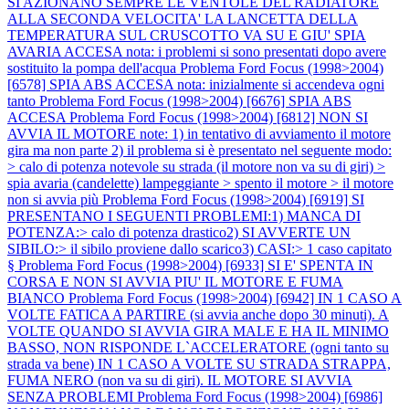
SI AZIONANO SEMPRE LE VENTOLE DEL RADIATORE
ALLA SECONDA VELOCITA' LA LANCETTA DELLA
TEMPERATURA SUL CRUSCOTTO VA SU E GIU' SPIA
AVARIA ACCESA nota: i problemi si sono presentati dopo avere
sostituito la pompa dell'acqua
Problema Ford Focus (1998>2004)
[6578] SPIA ABS ACCESA nota: inizialmente si accendeva ogni
tanto
Problema Ford Focus (1998>2004) [6676] SPIA ABS
ACCESA
Problema Ford Focus (1998>2004) [6812] NON SI
AVVIA IL MOTORE note: 1) in tentativo di avviamento il motore
gira ma non parte 2) il problema si è presentato nel seguente modo:
> calo di potenza notevole su strada (il motore non va su di giri) >
spia avaria (candelette) lampeggiante > spento il motore > il motore
non si avvia più
Problema Ford Focus (1998>2004) [6919] SI
PRESENTANO I SEGUENTI PROBLEMI:1) MANCA DI
POTENZA:> calo di potenza drastico2) SI AVVERTE UN
SIBILO:> il sibilo proviene dallo scarico3) CASI:> 1 caso capitato
§
Problema Ford Focus (1998>2004) [6933] SI E' SPENTA IN
CORSA E NON SI AVVIA PIU' IL MOTORE E FUMA
BIANCO
Problema Ford Focus (1998>2004) [6942] IN 1 CASO A
VOLTE FATICA A PARTIRE (si avvia anche dopo 30 minuti). A
VOLTE QUANDO SI AVVIA GIRA MALE E HA IL MINIMO
BASSO, NON RISPONDE L`ACCELERATORE (ogni tanto su
strada va bene) IN 1 CASO A VOLTE SU STRADA STRAPPA,
FUMA NERO (non va su di giri). IL MOTORE SI AVVIA
SENZA PROBLEMI
Problema Ford Focus (1998>2004) [6986]