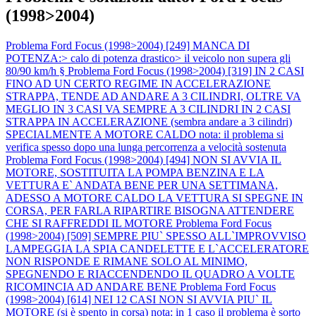
(1998>2004)
Problema Ford Focus (1998>2004) [249] MANCA DI
POTENZA:> calo di potenza drastico> il veicolo non supera gli
80/90 km/h §
Problema Ford Focus (1998>2004) [319] IN 2 CASI
FINO AD UN CERTO REGIME IN ACCELERAZIONE
STRAPPA, TENDE AD ANDARE A 3 CILINDRI, OLTRE VA
MEGLIO IN 3 CASI VA SEMPRE A 3 CILINDRI IN 2 CASI
STRAPPA IN ACCELERAZIONE (sembra andare a 3 cilindri)
SPECIALMENTE A MOTORE CALDO nota: il problema si
verifica spesso dopo una lunga percorrenza a velocità sostenuta
Problema Ford Focus (1998>2004) [494] NON SI AVVIA IL
MOTORE, SOSTITUITA LA POMPA BENZINA E LA
VETTURA E` ANDATA BENE PER UNA SETTIMANA,
ADESSO A MOTORE CALDO LA VETTURA SI SPEGNE IN
CORSA, PER FARLA RIPARTIRE BISOGNA ATTENDERE
CHE SI RAFFREDDI IL MOTORE
Problema Ford Focus
(1998>2004) [509] SEMPRE PIU` SPESSO ALL`IMPROVVISO
LAMPEGGIA LA SPIA CANDELETTE E L`ACCELERATORE
NON RISPONDE E RIMANE SOLO AL MINIMO,
SPEGNENDO E RIACCENDENDO IL QUADRO A VOLTE
RICOMINCIA AD ANDARE BENE
Problema Ford Focus
(1998>2004) [614] NEI 12 CASI NON SI AVVIA PIU` IL
MOTORE (si è spento in corsa) nota: in 1 caso il problema è sorto