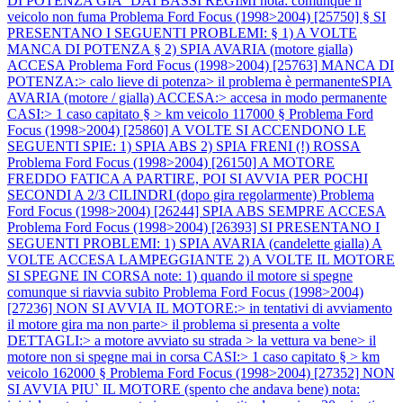
DI POTENZA GIA` DAI BASSI REGIMI nota: comunque il
veicolo non fuma
Problema Ford Focus (1998>2004) [25750] § SI
PRESENTANO I SEGUENTI PROBLEMI: § 1) A VOLTE
MANCA DI POTENZA § 2) SPIA AVARIA (motore gialla)
ACCESA
Problema Ford Focus (1998>2004) [25763] MANCA DI
POTENZA:> calo lieve di potenza> il problema è permanenteSPIA
AVARIA (motore / gialla) ACCESA:> accesa in modo permanente
CASI:> 1 caso capitato § > km veicolo 117000 §
Problema Ford
Focus (1998>2004) [25860] A VOLTE SI ACCENDONO LE
SEGUENTI SPIE: 1) SPIA ABS 2) SPIA FRENI (!) ROSSA
Problema Ford Focus (1998>2004) [26150] A MOTORE
FREDDO FATICA A PARTIRE, POI SI AVVIA PER POCHI
SECONDI A 2/3 CILINDRI (dopo gira regolarmente)
Problema
Ford Focus (1998>2004) [26244] SPIA ABS SEMPRE ACCESA
Problema Ford Focus (1998>2004) [26393] SI PRESENTANO I
SEGUENTI PROBLEMI: 1) SPIA AVARIA (candelette gialla) A
VOLTE ACCESA LAMPEGGIANTE 2) A VOLTE IL MOTORE
SI SPEGNE IN CORSA note: 1) quando il motore si spegne
comunque si riavvia subito
Problema Ford Focus (1998>2004)
[27236] NON SI AVVIA IL MOTORE:> in tentativi di avviamento
il motore gira ma non parte> il problema si presenta a volte
DETTAGLI:> a motore avviato su strada > la vettura va bene> il
motore non si spegne mai in corsa CASI:> 1 caso capitato § > km
veicolo 162000 §
Problema Ford Focus (1998>2004) [27352] NON
SI AVVIA PIU` IL MOTORE (spento che andava bene) nota: