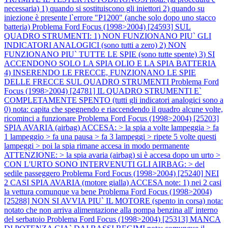
necessaria) 1) quando si sostituiscono gli iniettori 2) quando su
iniezione è presente l`errore "P1200" (anche solo dopo uno stacco
batteria)
Problema Ford Focus (1998>2004) [24593] SUL
QUADRO STRUMENTI: 1) NON FUNZIONANO PIU` GLI
INDICATORI ANALOGICI (sono tutti a zero) 2) NON
FUNZIONANO PIU` TUTTE LE SPIE (sono tutte spente) 3) SI
ACCENDONO SOLO LA SPIA OLIO E LA SPIA BATTERIA
4) INSERENDO LE FRECCE, FUNZIONANO LE SPIE
DELLE FRECCE SUL QUADRO STRUMENTI
Problema Ford
Focus (1998>2004) [24781] IL QUADRO STRUMENTI E`
COMPLETAMENTE SPENTO (tutti gli indicatori analogici sono a
0) nota: capita che spegnendo e riaccendendo il quadro alcune volte,
ricominci a funzionare
Problema Ford Focus (1998>2004) [25203]
SPIA AVARIA (airbag) ACCESA: > la spia a volte lampeggia > fa
1 lampeggio > fa una pausa > fa 3 lampeggi > ripete 5 volte questi
lampeggi > poi la spia rimane accesa in modo permanente
ATTENZIONE: > la spia avaria (airbag) si è accesa dopo un urto >
CON L'URTO SONO INTERVENUTI GLI AIRBAG: > del
sedile passeggero
Problema Ford Focus (1998>2004) [25240] NEI
2 CASI SPIA AVARIA (motore gialla) ACCESA note: 1) nei 2 casi
la vettura comunque va bene
Problema Ford Focus (1998>2004)
[25288] NON SI AVVIA PIU` IL MOTORE (spento in corsa) nota:
notato che non arriva alimentazione alla pompa benzina all' interno
del serbatoio
Problema Ford Focus (1998>2004) [25313] MANCA