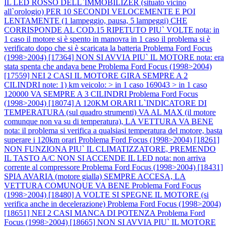
IL LED ROSSO DELL`IMMOBILIZER (situato vicino
all`orologio) PER 10 SECONDI VELOCEMENTE E POI
LENTAMENTE (1 lampeggio, pausa, 5 lampeggi) CHE
CORRISPONDE AL COD.15 RIPETUTO PIU` VOLTE nota: in
1 caso il motore si è spento in manovra in 1 caso il problema si è
verificato dopo che si è scaricata la batteria
Problema Ford Focus
(1998>2004) [17364] NON SI AVVIA PIU` IL MOTORE nota: era
stata spenta che andava bene
Problema Ford Focus (1998>2004)
[17559] NEI 2 CASI IL MOTORE GIRA SEMPRE A 2
CILINDRI note: 1) km veicolo: > in 1 caso 169043 > in 1 caso
120000 VA SEMPRE A 3 CILINDRI
Problema Ford Focus
(1998>2004) [18074] A 120KM ORARI L`INDICATORE DI
TEMPERATURA (sul quadro strumenti) VA AL MAX (il motore
comunque non va su di temperatura), LA VETTURA VA BENE
nota: il problema si verifica a qualsiasi temperatura del motore, basta
superare i 120km orari
Problema Ford Focus (1998>2004) [18261]
NON FUNZIONA PIU` IL CLIMATIZZATORE, PREMENDO
IL TASTO A/C NON SI ACCENDE IL LED nota: non arriva
corrente al compressore
Problema Ford Focus (1998>2004) [18431]
SPIA AVARIA (motore gialla) SEMPRE ACCESA, LA
VETTURA COMUNQUE VA BENE
Problema Ford Focus
(1998>2004) [18480] A VOLTE SI SPEGNE IL MOTORE (si
verifica anche in decelerazione)
Problema Ford Focus (1998>2004)
[18651] NEI 2 CASI MANCA DI POTENZA
Problema Ford
Focus (1998>2004) [18665] NON SI AVVIA PIU` IL MOTORE