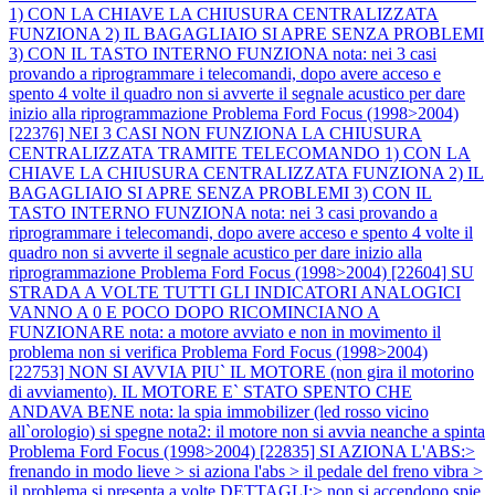
1) CON LA CHIAVE LA CHIUSURA CENTRALIZZATA
FUNZIONA 2) IL BAGAGLIAIO SI APRE SENZA PROBLEMI
3) CON IL TASTO INTERNO FUNZIONA nota: nei 3 casi
provando a riprogrammare i telecomandi, dopo avere acceso e
spento 4 volte il quadro non si avverte il segnale acustico per dare
inizio alla riprogrammazione
Problema Ford Focus (1998>2004)
[22376] NEI 3 CASI NON FUNZIONA LA CHIUSURA
CENTRALIZZATA TRAMITE TELECOMANDO 1) CON LA
CHIAVE LA CHIUSURA CENTRALIZZATA FUNZIONA 2) IL
BAGAGLIAIO SI APRE SENZA PROBLEMI 3) CON IL
TASTO INTERNO FUNZIONA nota: nei 3 casi provando a
riprogrammare i telecomandi, dopo avere acceso e spento 4 volte il
quadro non si avverte il segnale acustico per dare inizio alla
riprogrammazione
Problema Ford Focus (1998>2004) [22604] SU
STRADA A VOLTE TUTTI GLI INDICATORI ANALOGICI
VANNO A 0 E POCO DOPO RICOMINCIANO A
FUNZIONARE nota: a motore avviato e non in movimento il
problema non si verifica
Problema Ford Focus (1998>2004)
[22753] NON SI AVVIA PIU` IL MOTORE (non gira il motorino
di avviamento). IL MOTORE E` STATO SPENTO CHE
ANDAVA BENE nota: la spia immobilizer (led rosso vicino
all`orologio) si spegne nota2: il motore non si avvia neanche a spinta
Problema Ford Focus (1998>2004) [22835] SI AZIONA L'ABS:>
frenando in modo lieve > si aziona l'abs > il pedale del freno vibra >
il problema si presenta a volte DETTAGLI:> non si accendono spie