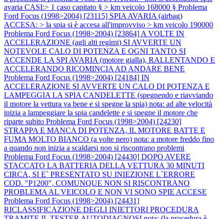
avaria CASI:> 1 caso capitato § > km veicolo 168000 §
Problema
Ford Focus (1998>2004) [23115] SPIA AVARIA (airbag)
ACCESA: > la spia si è accesa all'improvviso > km veicolo 190000
Problema Ford Focus (1998>2004) [23864] A VOLTE IN
ACCELERAZIONE (agli alti regimi) SI AVVERTE UN
NOTEVOLE CALO DI POTENZA E OGNI TANTO SI
ACCENDE LA SPI AVARIA (motore gialla), RALLENTANDO E
ACCELERANDO RICOMINCIA AD ANDARE BENE
Problema Ford Focus (1998>2004) [24184] IN
ACCELERAZIONE SI AVVERTE UN CALO DI POTENZA E
LAMPEGGIA LA SPIA CANDELETTE (spegnendo e riavviando
il motore la vettura va bene e si spegne la spia) nota: ad alte velocità
inizia a lampeggiare la spia candelette e si spegne il motore che
riparte subito
Problema Ford Focus (1998>2004) [24230]
STRAPPA E MANCA DI POTENZA, IL MOTORE BATTE E
FUMA MOLTO BIANCO (a volte nero) nota: a motore freddo fino
a quando non inizia a scaldarsi non si riscontrano problemi
Problema Ford Focus (1998>2004) [24430] DOPO AVERE
STACCATO LA BATTERIA DELLA VETTURA 30 MINUTI
CIRCA, SI E` PRESENTATO SU INIEZIONE L`ERRORE
COD. "P1200", COMUNQUE NON SI RISCONTRANO
PROBLEMA AL VEICOLO E NON VI SONO SPIE ACCESE
Problema Ford Focus (1998>2004) [24431]
RICLASSIFICAZIONE DEGLI INIETTORI PROCEDURA
TRAMITE IL TESTER AUTODIAGNOSI nota: (la procedura è