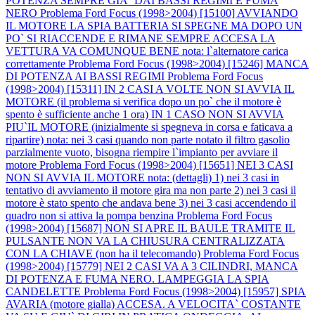
POTENZA SEMPRE GIA` DAI BASSI REGIMI E FUMA
NERO
Problema Ford Focus (1998>2004) [15100] AVVIANDO
IL MOTORE LA SPIA BATTERIA SI SPEGNE MA DOPO UN
PO` SI RIACCENDE E RIMANE SEMPRE ACCESA LA
VETTURA VA COMUNQUE BENE nota: l`alternatore carica
correttamente
Problema Ford Focus (1998>2004) [15246] MANCA
DI POTENZA AI BASSI REGIMI
Problema Ford Focus
(1998>2004) [15311] IN 2 CASI A VOLTE NON SI AVVIA IL
MOTORE (il problema si verifica dopo un po` che il motore è
spento è sufficiente anche 1 ora) IN 1 CASO NON SI AVVIA
PIU`IL MOTORE (inizialmente si spegneva in corsa e faticava a
ripartire) nota: nei 3 casi quando non parte notato il filtro gasolio
parzialmente vuoto, bisogna riempire l`impianto per avviare il
motore
Problema Ford Focus (1998>2004) [15651] NEI 3 CASI
NON SI AVVIA IL MOTORE nota: (dettagli) 1) nei 3 casi in
tentativo di avviamento il motore gira ma non parte 2) nei 3 casi il
motore è stato spento che andava bene 3) nei 3 casi accendendo il
quadro non si attiva la pompa benzina
Problema Ford Focus
(1998>2004) [15687] NON SI APRE IL BAULE TRAMITE IL
PULSANTE NON VA LA CHIUSURA CENTRALIZZATA
CON LA CHIAVE (non ha il telecomando)
Problema Ford Focus
(1998>2004) [15779] NEI 2 CASI VA A 3 CILINDRI, MANCA
DI POTENZA E FUMA NERO. LAMPEGGIA LA SPIA
CANDELETTE
Problema Ford Focus (1998>2004) [15957] SPIA
AVARIA (motore gialla) ACCESA. A VELOCITA` COSTANTE