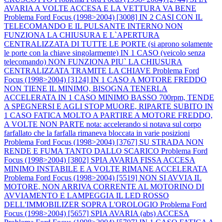
AVARIA A VOLTE ACCESA E LA VETTURA VA BENE
Problema Ford Focus (1998>2004) [3008] IN 2 CASI CON IL
TELECOMANDO E IL PULSANTE INTERNO NON
FUNZIONA LA CHIUSURA E L`APERTURA
CENTRALIZZATA DI TUTTE LE PORTE (si aprono solamente
le porte con la chiave singolarmente) IN 1 CASO (veicolo senza
telecomando) NON FUNZIONA PIU` LA CHIUSURA
CENTRALIZZATA TRAMITE LA CHIAVE
Problema Ford
Focus (1998>2004) [3124] IN 1 CASO A MOTORE FREDDO
NON TIENE IL MINIMO, BISOGNA TENERLA
ACCELERATA IN 1 CASO MINIMO BASSO 700rpm, TENDE
A SPEGNERSI E AGLI STOP MUORE, RIPARTE SUBITO IN
1 CASO FATICA MOLTO A PARTIRE A MOTORE FREDDO,
A VOLTE NON PARTE nota: accelerando si notava sul corpo
farfallato che la farfalla rimaneva bloccata in varie posizioni
Problema Ford Focus (1998>2004) [3767] SU STRADA NON
RENDE E FUMA TANTO DALLO SCARICO
Problema Ford
Focus (1998>2004) [3802] SPIA AVARIA FISSA ACCESA
MINIMO INSTABILE E A VOLTE RIMANE ACCELERATA
Problema Ford Focus (1998>2004) [5519] NON SI AVVIA IL
MOTORE, NON ARRIVA CORRENTE AL MOTORINO DI
AVVIAMENTO E LAMPEGGIA IL LED ROSSO
DELL'IMMOBILIZER SOPRA L'OROLOGIO
Problema Ford
Focus (1998>2004) [5657] SPIA AVARIA (abs) ACCESA