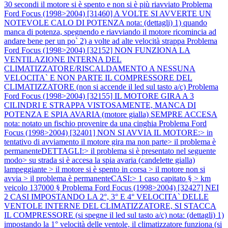
30 secondi il motore si è spento e non si è più riavviato
Problema
Ford Focus (1998>2004) [31460] A VOLTE SI AVVERTE UN
NOTEVOLE CALO DI POTENZA nota: (dettagli) 1) quando
manca di potenza, spegnendo e riavviando il motore ricomincia ad
andare bene per un po` 2) a volte ad alte velocità strappa
Problema
Ford Focus (1998>2004) [32152] NON FUNZIONA LA
VENTILAZIONE INTERNA DEL
CLIMATIZZATORE/RISCALDAMENTO A NESSUNA
VELOCITA` E NON PARTE IL COMPRESSORE DEL
CLIMATIZZATORE (non si accende il led sul tasto a/c)
Problema
Ford Focus (1998>2004) [32155] IL MOTORE GIRA A 3
CILINDRI E STRAPPA VISTOSAMENTE, MANCA DI
POTENZA E SPIA AVARIA (motore gialla) SEMPRE ACCESA
nota: notato un fischio provenire da una cinghia
Problema Ford
Focus (1998>2004) [32401] NON SI AVVIA IL MOTORE:> in
tentativo di avviamento il motore gira ma non parte> il problema è
permanenteDETTAGLI:> il problema si è presentato nel seguente
modo> su strada si è accesa la spia avaria (candelette gialla)
lampeggiante > il motore si è spento in corsa > il motore non si
avvia > il problema è permanenteCASI:> 1 caso capitato § > km
veicolo 137000 §
Problema Ford Focus (1998>2004) [32427] NEI
2 CASI IMPOSTANDO LA 2°, 3° E 4° VELOCITA` DELLE
VENTOLE INTERNE DEL CLIMATIZZATORE, SI STACCA
IL COMPRESSORE (si spegne il led sul tasto a/c) nota: (dettagli) 1)
impostando la 1° velocità delle ventole, il climatizzatore funziona (si