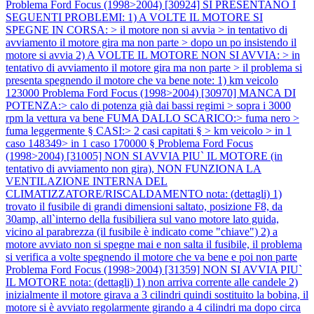
Problema Ford Focus (1998>2004) [30924] SI PRESENTANO I
SEGUENTI PROBLEMI: 1) A VOLTE IL MOTORE SI
SPEGNE IN CORSA: > il motore non si avvia > in tentativo di
avviamento il motore gira ma non parte > dopo un po insistendo il
motore si avvia 2) A VOLTE IL MOTORE NON SI AVVIA: > in
tentativo di avviamento il motore gira ma non parte > il problema si
presenta spegnendo il motore che va bene note: 1) km veicolo
123000
Problema Ford Focus (1998>2004) [30970] MANCA DI
POTENZA:> calo di potenza già dai bassi regimi > sopra i 3000
rpm la vettura va bene FUMA DALLO SCARICO:> fuma nero >
fuma leggermente § CASI:> 2 casi capitati § > km veicolo > in 1
caso 148349> in 1 caso 170000 §
Problema Ford Focus
(1998>2004) [31005] NON SI AVVIA PIU` IL MOTORE (in
tentativo di avviamento non gira), NON FUNZIONA LA
VENTILAZIONE INTERNA DEL
CLIMATIZZATORE/RISCALDAMENTO nota: (dettagli) 1)
trovato il fusibile di grandi dimensioni saltato, posizione F8, da
30amp, all`interno della fusibiliera sul vano motore lato guida,
vicino al parabrezza (il fusibile è indicato come "chiave") 2) a
motore avviato non si spegne mai e non salta il fusibile, il problema
si verifica a volte spegnendo il motore che va bene e poi non parte
Problema Ford Focus (1998>2004) [31359] NON SI AVVIA PIU`
IL MOTORE nota: (dettagli) 1) non arriva corrente alle candele 2)
inizialmente il motore girava a 3 cilindri quindi sostituito la bobina, il
motore si è avviato regolarmente girando a 4 cilindri ma dopo circa