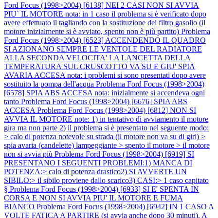
Ford Focus (1998>2004) [6138] NEI 2 CASI NON SI AVVIA
PIU` IL MOTORE nota: in 1 caso il problema si è verificato dopo
avere effettuato il tagliando con la sostituzione del filtro gasolio (il
motore inizialmente si è avviato, spento non è più partito)
Problema
Ford Focus (1998>2004) [6523] ACCENDENDO IL QUADRO
SI AZIONANO SEMPRE LE VENTOLE DEL RADIATORE
ALLA SECONDA VELOCITA' LA LANCETTA DELLA
TEMPERATURA SUL CRUSCOTTO VA SU E GIU' SPIA
AVARIA ACCESA nota: i problemi si sono presentati dopo avere
sostituito la pompa dell'acqua
Problema Ford Focus (1998>2004)
[6578] SPIA ABS ACCESA nota: inizialmente si accendeva ogni
tanto
Problema Ford Focus (1998>2004) [6676] SPIA ABS
ACCESA
Problema Ford Focus (1998>2004) [6812] NON SI
AVVIA IL MOTORE note: 1) in tentativo di avviamento il motore
gira ma non parte 2) il problema si è presentato nel seguente modo:
> calo di potenza notevole su strada (il motore non va su di giri) >
spia avaria (candelette) lampeggiante > spento il motore > il motore
non si avvia più
Problema Ford Focus (1998>2004) [6919] SI
PRESENTANO I SEGUENTI PROBLEMI:1) MANCA DI
POTENZA:> calo di potenza drastico2) SI AVVERTE UN
SIBILO:> il sibilo proviene dallo scarico3) CASI:> 1 caso capitato
§
Problema Ford Focus (1998>2004) [6933] SI E' SPENTA IN
CORSA E NON SI AVVIA PIU' IL MOTORE E FUMA
BIANCO
Problema Ford Focus (1998>2004) [6942] IN 1 CASO A
VOLTE FATICA A PARTIRE (si avvia anche dopo 30 minuti). A