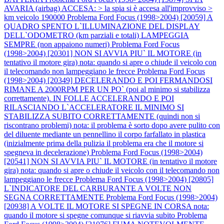
AVARIA (airbag) ACCESA: > la spia si è accesa all'improvviso >
km veicolo 190000
Problema Ford Focus (1998>2004) [20059] A
QUADRO SPENTO L`ILLUMINAZIONE DEL DISPLAY
DELL`ODOMETRO (km parziali e totali) LAMPEGGIA
SEMPRE (non appaiono numeri)
Problema Ford Focus
(1998>2004) [20301] NON SI AVVIA PIU` IL MOTORE (in
tentativo il motore gira) nota: quando si apre o chiude il veicolo con
il telecomando non lampeggiano le frecce
Problema Ford Focus
(1998>2004) [20349] DECELERANDO E POI FERMANDOSI
RIMANE A 2000RPM PER UN PO` (poi al minimo si stabilizza
correttamente). IN FOLLE ACCELERANDO E POI
RILASCIANDO L`ACCELERATORE IL MINIMO SI
STABILIZZA SUBITO CORRETTAMENTE (quindi non si
riscontrano problemi) nota: il problema è sorto dopo avere pulito con
del diluente mediante un pennellino il corpo farfallato in plastica
(inizialmente prima della pulizia il problema era che il motore si
spegneva in decelerazione)
Problema Ford Focus (1998>2004)
[20541] NON SI AVVIA PIU` IL MOTORE (in tentativo il motore
gira) nota: quando si apre o chiude il veicolo con il telecomando non
lampeggiano le frecce
Problema Ford Focus (1998>2004) [20805]
L`INDICATORE DEL CARBURANTE A VOLTE NON
SEGNA CORRETTAMENTE
Problema Ford Focus (1998>2004)
[20938] A VOLTE IL MOTORE SI SPEGNE IN CORSA nota:
quando il motore si spegne comunque si riavvia subito
Problema