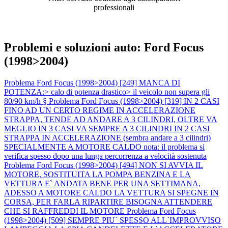
professionali
Problemi e soluzioni auto: Ford Focus
(1998>2004)
Problema Ford Focus (1998>2004) [249] MANCA DI
POTENZA:> calo di potenza drastico> il veicolo non supera gli
80/90 km/h §
Problema Ford Focus (1998>2004) [319] IN 2 CASI
FINO AD UN CERTO REGIME IN ACCELERAZIONE
STRAPPA, TENDE AD ANDARE A 3 CILINDRI, OLTRE VA
MEGLIO IN 3 CASI VA SEMPRE A 3 CILINDRI IN 2 CASI
STRAPPA IN ACCELERAZIONE (sembra andare a 3 cilindri)
SPECIALMENTE A MOTORE CALDO nota: il problema si
verifica spesso dopo una lunga percorrenza a velocità sostenuta
Problema Ford Focus (1998>2004) [494] NON SI AVVIA IL
MOTORE, SOSTITUITA LA POMPA BENZINA E LA
VETTURA E` ANDATA BENE PER UNA SETTIMANA,
ADESSO A MOTORE CALDO LA VETTURA SI SPEGNE IN
CORSA, PER FARLA RIPARTIRE BISOGNA ATTENDERE
CHE SI RAFFREDDI IL MOTORE
Problema Ford Focus
(1998>2004) [509] SEMPRE PIU` SPESSO ALL`IMPROVVISO