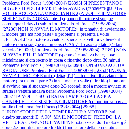
Problema Ford Focus (1998>2004) [26393] SI PRESENTANO I
SEGUENTI PROBLEMI: 1) SPIA AVARIA (candelette gialla) A
VOLTE ACCESA LAMPEGGIANTE 2) A VOLTE IL MOTORE
SI SPEGNE IN CORSA note: 1) quando il motore si spegne
comunque si riavvia subito
Problema Ford Focus (1998>2004)
[27236] NON SI AVVIA IL MOTORE:> in tentativi di avviamento
il motore gira ma non parte> il problema si presenta a volte
DETTAGLI:> a motore avviato su strada > la vettura va bene> il
motore non si spegne mai in corsa CASI:> 1 caso capitato § > km
veicolo 162000 §
Problema Ford Focus (1998>2004) [27352] NON
SI AVVIA PIU` IL MOTORE (spento che andava bene) nota:
inizialmente si era spento in corsa e ripartito dopo circa 30 minuti
Problema Ford Focus (1998>2004) [28090] CONSUMO ACQUA
RADIATORE
Problema Ford Focus (1998>2004) [28534] NON SI
AVVIA IL MOTORE nota: (dettagli) 1) in tentativo di avviamento il
motore gira ma non parte 2) inizialmente a volte (a freddo) il motore
si avviava ma si spegneva dopo 2/3 secondi (poi a motore avviato su
strada la vettura andava bene)
Problema Ford Focus (1998>2004)
[28577] A VOLTE SU STRADA LAMPEGGIA LA SPIA
CANDELETTE E SI SPEGNE IL MOTORE (comunque si riavvia
subito)
Problema Ford Focus (1998>2004) [29058]
L`INDICATORE DELLA TEMPERATURA MOTORE (sul
quadro strumenti) E` A 90°, MA IL MOTORE E` FREDDO, LA
VETTURA COMUNQUE VA BENE nota: avviando il motore, già
dopo 2/3 minuti (a motore freddo) l`indicatore della temperatura