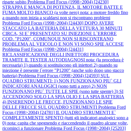
riparte subito
Problema Ford Focus (1998>2004) [24230]
STRAPPA E MANCA DI POTENZA, IL MOTORE BATTE E
FUMA MOLTO BIANCO (a volte nero) nota: a motore freddo fino
a quando non inizia a scaldarsi non si riscontrano problemi
Problema Ford Focus (1998>2004) [24430] DOPO AVERE
STACCATO LA BATTERIA DELLA VETTURA 30 MINUTI
CIRCA, SI E` PRESENTATO SU INIEZIONE L`ERRORE
COD. "P1200", COMUNQUE NON SI RISCONTRANO
PROBLEMA AL VEICOLO E NON VI SONO SPIE ACCESE
Problema Ford Focus (1998>2004) [24431]
RICLASSIFICAZIONE DEGLI INIETTORI PROCEDURA
TRAMITE IL TESTER AUTODIAGNOSI nota: (la procedura è
necessaria) 1) quando si sostituiscono gli iniettori 2) quando su
iniezione è presente l`errore "P1200" (anche solo dopo uno stacco
batteria)
Problema Ford Focus (1998>2004) [24593] SUL
QUADRO STRUMENTI: 1) NON FUNZIONANO PIU` GLI
INDICATORI ANALOGICI (sono tutti a zero) 2) NON
FUNZIONANO PIU` TUTTE LE SPIE (sono tutte spente) 3) SI
ACCENDONO SOLO LA SPIA OLIO E LA SPIA BATTERIA
4) INSERENDO LE FRECCE, FUNZIONANO LE SPIE
DELLE FRECCE SUL QUADRO STRUMENTI
Problema Ford
Focus (1998>2004) [24781] IL QUADRO STRUMENTI E`
COMPLETAMENTE SPENTO (tutti gli indicatori analogici sono a
0) nota: capita che spegnendo e riaccendendo il quadro alcune volte,
ricominci a funzionare
Problema Ford Focus (1998>2004) [25203]