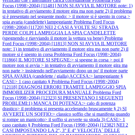
verificato che l`alternatore carica correttamente
Problema Ford
Focus (1998>2004) [11481] NON SI AVVIA IL MOTORE note: 1)
in tentativo di avviamento il motore gira ma non parte 2) il problema
si è presentato nel seguente modo: > il motore si è spento in corsa >
spia avaria (candelette) lampeggiante
Problema Ford Focus
(1998>2004) [11720] NEI 2 CASI A VOLTE SU STRADA
PERDE COLPI LAMPEGGIA LA SPIA CANDELETTE
(spegnendo e riavviando il motore la vettura va bene)
Problema
Ford Focus (1998>2004) [11813] NON SI AVVIA IL MOTORE
note: 1) in tentativo di avviamento il motore gira ma non parte 2) il
motore si è spento in corsa
Problema Ford Focus (1998>2004)
[11866] IL MOTORE SI SPEGNE:> si spegne in corsa > poi il
motore non si avvia > in tentativo di avviamento il motore gira ma
non parte > insistendo nell'avviamento dopo un po' il motore parte
SPIA AVARIA (candelette / gialla) ACCESA:> lampeggiante §
CASI:> 1 caso capitato §
Problema Ford Focus (1998>2004)
[12118] DIAGNOSI ERRORI TRAMITE LAMPEGGIO SPIA
IMMOBILIZER PROCEDURA MANUALE
Problema Ford
Focus (1998>2004) [12323] SI PRESENTANO I SEGUENTI
PROBLEMI:1) MANCA DI POTENZA:> calo di potenza
drastico> il problema si presenta accelerando bruscamente § 2) SI
AVVERTE UN SOFFIO:> classico soffio che si manifesta quando
si rompe un manicotto> il soffio si avverte su strada 3) CASI:> 1
caso capitato §
Problema Ford Focus (1998>2004) [12382] NEI 2
CASI IMPOSTANDO LA 2°, 3° E 4° VELOCITA` DELLE