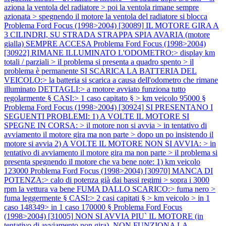
aziona la ventola del radiatore > poi la ventola rimane sempre
azionata > spegnendo il motore la ventola del radiatore si blocca
Problema Ford Focus (1998>2004) [30089] IL MOTORE GIRA A
3 CILINDRI, SU STRADA STRAPPA SPIA AVARIA (motore
gialla) SEMPRE ACCESA
Problema Ford Focus (1998>2004)
[30922] RIMANE ILLUMINATO L'ODOMETRO:> display km
totali / parziali > il problema si presenta a quadro spento > il
problema è permanente SI SCARICA LA BATTERIA DEL
VEICOLO:> la batteria si scarica a causa dell'odometro che rimane
illuminato DETTAGLI:> a motore avviato funziona tutto
regolarmente § CASI:> 1 caso capitato § > km veicolo 95000 §
Problema Ford Focus (1998>2004) [30924] SI PRESENTANO I
SEGUENTI PROBLEMI: 1) A VOLTE IL MOTORE SI
SPEGNE IN CORSA: > il motore non si avvia > in tentativo di
avviamento il motore gira ma non parte > dopo un po insistendo il
motore si avvia 2) A VOLTE IL MOTORE NON SI AVVIA: > in
tentativo di avviamento il motore gira ma non parte > il problema si
presenta spegnendo il motore che va bene note: 1) km veicolo
123000
Problema Ford Focus (1998>2004) [30970] MANCA DI
POTENZA:> calo di potenza già dai bassi regimi > sopra i 3000
rpm la vettura va bene FUMA DALLO SCARICO:> fuma nero >
fuma leggermente § CASI:> 2 casi capitati § > km veicolo > in 1
caso 148349> in 1 caso 170000 §
Problema Ford Focus
(1998>2004) [31005] NON SI AVVIA PIU` IL MOTORE (in
tentativo di avviamento non gira), NON FUNZIONA LA