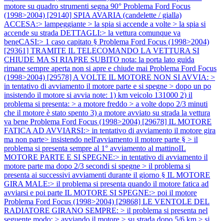
motore su quadro strumenti segna 90°
Problema Ford Focus
(1998>2004) [29140] SPIA AVARIA (candelette / gialla)
ACCESA:> lampeggiante > la spia si accende a volte > la spia si
accende su strada DETTAGLI:> la vettura comunque va
beneCASI:> 1 caso capitato §
Problema Ford Focus (1998>2004)
[29361] TRAMITE IL TELECOMANDO LA VETTURA SI
CHIUDE MA SI RIAPRE SUBITO nota: la porta lato guida
rimane sempre aperta non si apre e chiude mai
Problema Ford Focus
(1998>2004) [29578] A VOLTE IL MOTORE NON SI AVVIA: >
in tentativo di avviamento il motore parte e si spegne > dopo un po
insistendo il motore si avvia note: 1) km veicolo 131000 2) il
problema si presenta: > a motore freddo > a volte dopo 2/3 minuti
che il motore è stato spento 3) a motore avviato su strada la vettura
va bene
Problema Ford Focus (1998>2004) [29678] IL MOTORE
FATICA AD AVVIARSI:> in tentativo di avviamento il motore gira
ma non parte> insistendo nell'avviamento il motore parte § > il
problema si presenta sempre al 1° avviamento al mattinoIL
MOTORE PARTE E SI SPEGNE:> in tentativo di avviamento il
motore parte ma dopo 2/3 secondi si spegne > il problema si
presenta ai successivi avviamenti durante il giorno § IL MOTORE
GIRA MALE:> il problema si presenta quando il motore fatica ad
avviarsi e poi parte IL MOTORE SI SPEGNE:> poi il motore
Problema Ford Focus (1998>2004) [29868] LE VENTOLE DEL
RADIATORE GIRANO SEMPRE: > il problema si presenta nel
seguente modo: > avviando il motore > su strada dopo 5/6 km > si