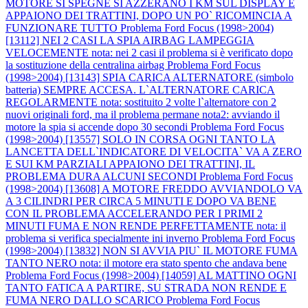
MOTORE SI SPEGNE SI AZZERANO I KM SUL DISPLAY E
APPAIONO DEI TRATTINI, DOPO UN PO` RICOMINCIA A
FUNZIONARE TUTTO
Problema Ford Focus (1998>2004)
[13112] NEI 2 CASI LA SPIA AIRBAG LAMPEGGIA
VELOCEMENTE nota: nei 2 casi il problema si è verificato dopo
la sostituzione della centralina airbag
Problema Ford Focus
(1998>2004) [13143] SPIA CARICA ALTERNATORE (simbolo
batteria) SEMPRE ACCESA. L`ALTERNATORE CARICA
REGOLARMENTE nota: sostituito 2 volte l`alternatore con 2
nuovi originali ford, ma il problema permane nota2: avviando il
motore la spia si accende dopo 30 secondi
Problema Ford Focus
(1998>2004) [13557] SOLO IN CORSA OGNI TANTO LA
LANCETTA DELL`INDICATORE DI VELOCITA` VA A ZERO
E SUI KM PARZIALI APPAIONO DEI TRATTINI, IL
PROBLEMA DURA ALCUNI SECONDI
Problema Ford Focus
(1998>2004) [13608] A MOTORE FREDDO AVVIANDOLO VA
A 3 CILINDRI PER CIRCA 5 MINUTI E DOPO VA BENE
CON IL PROBLEMA ACCELERANDO PER I PRIMI 2
MINUTI FUMA E NON RENDE PERFETTAMENTE nota: il
problema si verifica specialmente ini inverno
Problema Ford Focus
(1998>2004) [13832] NON SI AVVIA PIU` IL MOTORE FUMA
TANTO NERO nota: il motore era stato spento che andava bene
Problema Ford Focus (1998>2004) [14059] AL MATTINO OGNI
TANTO FATICA A PARTIRE, SU STRADA NON RENDE E
FUMA NERO DALLO SCARICO
Problema Ford Focus