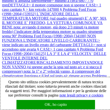
minimo si abbassa ulteriormente> minimo a circa 680 / 770
rpmDETTAGLI:> il motore comunque non si spegne CASI:> 1
caso capitato § > km veicolo 147000 §
Problema Ford Focus
(1998>2004) [33932] L`INDICATORE DELLA
TEMPERATURA MOTORE (sul quadro strumenti) E` A 90°, MA
IL MOTORE E` FREDDO, LA VETTURA COMUNQUE VA
BENE nota: avviando il motore, già dopo 2/3 minuti (a motore
freddo) l`indicatore della temperatura motore su quadro strumenti
segna 90°
Problema Ford Focus (1998>2004) [34100] NON
FUNZIONA L'INDICATORE LIVELLO CARBURANTE:>
viene indicato un livello errato del carburante DETTAGLI:> non si
accendono spie avaria § CASI:> 1 caso capitato §
Problema Ford
Focus (1998>2004) [34125] LA 3° E LA 4° VELOCITA` DELLE
VENTOLE INTERNE DEL
CLIMATIZZATORE/RISCALDAMENTO IMPOSTANDOLE
NON VANNO (si spegne anche la spia sul tasto a/c e si stacca il
compressore) nota: la 1° e 2° velocità vanno, il compressore del
climatizzatore funziona e il led sul tasto a/c rimane acceso
Problema
Ford Focus (1998>2004) [34740] SPIA DEI FRENI (!) ROSSA A
Questo sito utilizza cookies prevalentemente di natura tecnica
VOLTE ACCESA, LA VETTURA COMUNQUE VA BENE
rilasciati dal titolare; sono tuttavia presenti anche cookies rilasciati
nota: spegnendo e riavviando il motore la spia si spegne ma si
da soggetti terzi. Per maggiori informazioni e per la gestione delle
riaccende poco dopo
Problema Ford Focus (1998>2004) [34844]
sue preferenze consulti la pagina
note legali privacy e cookies
NON FUNZIONA PIU` IL CLIMATIZZATORE nota: (dettagli) 1)
azionando il climatizzatore non partono le ventole radiatore 2)
OK, ho capito
azionando il climatizzatore la corrente al compressore arriva