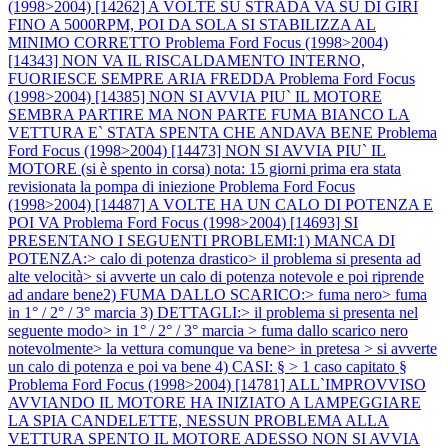
(1998>2004) [14262] A VOLTE SU STRADA VA SU DI GIRI
FINO A 5000RPM, POI DA SOLA SI STABILIZZA AL
MINIMO CORRETTO
Problema Ford Focus (1998>2004)
[14343] NON VA IL RISCALDAMENTO INTERNO,
FUORIESCE SEMPRE ARIA FREDDA
Problema Ford Focus
(1998>2004) [14385] NON SI AVVIA PIU` IL MOTORE
SEMBRA PARTIRE MA NON PARTE FUMA BIANCO LA
VETTURA E` STATA SPENTA CHE ANDAVA BENE
Problema
Ford Focus (1998>2004) [14473] NON SI AVVIA PIU` IL
MOTORE (si è spento in corsa) nota: 15 giorni prima era stata
revisionata la pompa di iniezione
Problema Ford Focus
(1998>2004) [14487] A VOLTE HA UN CALO DI POTENZA E
POI VA
Problema Ford Focus (1998>2004) [14693] SI
PRESENTANO I SEGUENTI PROBLEMI:1) MANCA DI
POTENZA:> calo di potenza drastico> il problema si presenta ad
alte velocità> si avverte un calo di potenza notevole e poi riprende
ad andare bene2) FUMA DALLO SCARICO:> fuma nero> fuma
in 1° / 2° / 3° marcia 3) DETTAGLI:> il problema si presenta nel
seguente modo> in 1° / 2° / 3° marcia > fuma dallo scarico nero
notevolmente> la vettura comunque va bene> in pretesa > si avverte
un calo di potenza e poi va bene 4) CASI: § > 1 caso capitato §
Problema Ford Focus (1998>2004) [14781] ALL`IMPROVVISO
AVVIANDO IL MOTORE HA INIZIATO A LAMPEGGIARE
LA SPIA CANDELETTE, NESSUN PROBLEMA ALLA
VETTURA SPENTO IL MOTORE ADESSO NON SI AVVIA