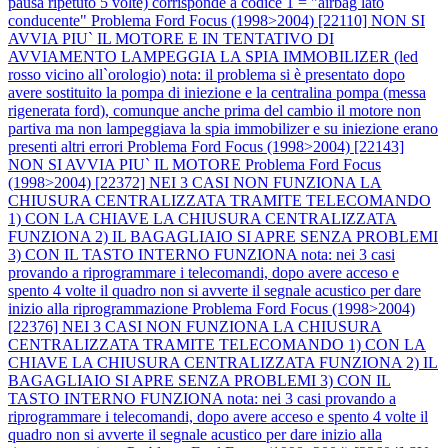
pausa ripetuto 5 volte) corrisponde a codice 1 = "airbag lato
conducente"
Problema Ford Focus (1998>2004) [22110] NON SI
AVVIA PIU` IL MOTORE E IN TENTATIVO DI
AVVIAMENTO LAMPEGGIA LA SPIA IMMOBILIZER (led
rosso vicino all`orologio) nota: il problema si è presentato dopo
avere sostituito la pompa di iniezione e la centralina pompa (messa
rigenerata ford), comunque anche prima del cambio il motore non
partiva ma non lampeggiava la spia immobilizer e su iniezione erano
presenti altri errori
Problema Ford Focus (1998>2004) [22143]
NON SI AVVIA PIU` IL MOTORE
Problema Ford Focus
(1998>2004) [22372] NEI 3 CASI NON FUNZIONA LA
CHIUSURA CENTRALIZZATA TRAMITE TELECOMANDO
1) CON LA CHIAVE LA CHIUSURA CENTRALIZZATA
FUNZIONA 2) IL BAGAGLIAIO SI APRE SENZA PROBLEMI
3) CON IL TASTO INTERNO FUNZIONA nota: nei 3 casi
provando a riprogrammare i telecomandi, dopo avere acceso e
spento 4 volte il quadro non si avverte il segnale acustico per dare
inizio alla riprogrammazione
Problema Ford Focus (1998>2004)
[22376] NEI 3 CASI NON FUNZIONA LA CHIUSURA
CENTRALIZZATA TRAMITE TELECOMANDO 1) CON LA
CHIAVE LA CHIUSURA CENTRALIZZATA FUNZIONA 2) IL
BAGAGLIAIO SI APRE SENZA PROBLEMI 3) CON IL
TASTO INTERNO FUNZIONA nota: nei 3 casi provando a
riprogrammare i telecomandi, dopo avere acceso e spento 4 volte il
quadro non si avverte il segnale acustico per dare inizio alla