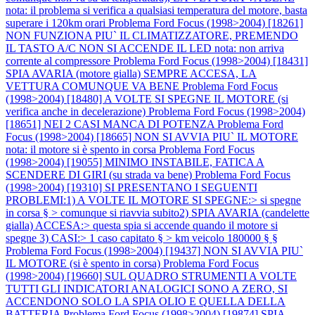
nota: il problema si verifica a qualsiasi temperatura del motore, basta
superare i 120km orari
Problema Ford Focus (1998>2004) [18261]
NON FUNZIONA PIU` IL CLIMATIZZATORE, PREMENDO
IL TASTO A/C NON SI ACCENDE IL LED nota: non arriva
corrente al compressore
Problema Ford Focus (1998>2004) [18431]
SPIA AVARIA (motore gialla) SEMPRE ACCESA, LA
VETTURA COMUNQUE VA BENE
Problema Ford Focus
(1998>2004) [18480] A VOLTE SI SPEGNE IL MOTORE (si
verifica anche in decelerazione)
Problema Ford Focus (1998>2004)
[18651] NEI 2 CASI MANCA DI POTENZA
Problema Ford
Focus (1998>2004) [18665] NON SI AVVIA PIU` IL MOTORE
nota: il motore si è spento in corsa
Problema Ford Focus
(1998>2004) [19055] MINIMO INSTABILE, FATICA A
SCENDERE DI GIRI (su strada va bene)
Problema Ford Focus
(1998>2004) [19310] SI PRESENTANO I SEGUENTI
PROBLEMI:1) A VOLTE IL MOTORE SI SPEGNE:> si spegne
in corsa § > comunque si riavvia subito2) SPIA AVARIA (candelette
gialla) ACCESA:> questa spia si accende quando il motore si
spegne 3) CASI:> 1 caso capitato § > km veicolo 180000 § §
Problema Ford Focus (1998>2004) [19437] NON SI AVVIA PIU`
IL MOTORE (si è spento in corsa)
Problema Ford Focus
(1998>2004) [19660] SUL QUADRO STRUMENTI A VOLTE
TUTTI GLI INDICATORI ANALOGICI SONO A ZERO, SI
ACCENDONO SOLO LA SPIA OLIO E QUELLA DELLA
BATTERIA
Problema Ford Focus (1998>2004) [19874] SPIA