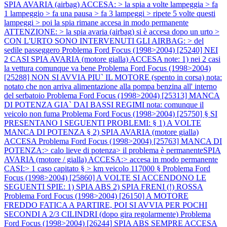
SPIA AVARIA (airbag) ACCESA: > la spia a volte lampeggia > fa
1 lampeggio > fa una pausa > fa 3 lampeggi > ripete 5 volte questi
lampeggi > poi la spia rimane accesa in modo permanente
ATTENZIONE: > la spia avaria (airbag) si è accesa dopo un urto >
CON L'URTO SONO INTERVENUTI GLI AIRBAG: > del
sedile passeggero
Problema Ford Focus (1998>2004) [25240] NEI
2 CASI SPIA AVARIA (motore gialla) ACCESA note: 1) nei 2 casi
la vettura comunque va bene
Problema Ford Focus (1998>2004)
[25288] NON SI AVVIA PIU` IL MOTORE (spento in corsa) nota:
notato che non arriva alimentazione alla pompa benzina all' interno
del serbatoio
Problema Ford Focus (1998>2004) [25313] MANCA
DI POTENZA GIA` DAI BASSI REGIMI nota: comunque il
veicolo non fuma
Problema Ford Focus (1998>2004) [25750] § SI
PRESENTANO I SEGUENTI PROBLEMI: § 1) A VOLTE
MANCA DI POTENZA § 2) SPIA AVARIA (motore gialla)
ACCESA
Problema Ford Focus (1998>2004) [25763] MANCA DI
POTENZA:> calo lieve di potenza> il problema è permanenteSPIA
AVARIA (motore / gialla) ACCESA:> accesa in modo permanente
CASI:> 1 caso capitato § > km veicolo 117000 §
Problema Ford
Focus (1998>2004) [25860] A VOLTE SI ACCENDONO LE
SEGUENTI SPIE: 1) SPIA ABS 2) SPIA FRENI (!) ROSSA
Problema Ford Focus (1998>2004) [26150] A MOTORE
FREDDO FATICA A PARTIRE, POI SI AVVIA PER POCHI
SECONDI A 2/3 CILINDRI (dopo gira regolarmente)
Problema
Ford Focus (1998>2004) [26244] SPIA ABS SEMPRE ACCESA