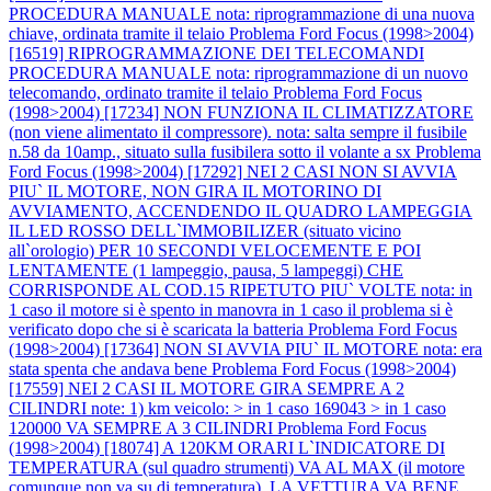
PROCEDURA MANUALE nota: riprogrammazione di una nuova
chiave, ordinata tramite il telaio
Problema Ford Focus (1998>2004)
[16519] RIPROGRAMMAZIONE DEI TELECOMANDI
PROCEDURA MANUALE nota: riprogrammazione di un nuovo
telecomando, ordinato tramite il telaio
Problema Ford Focus
(1998>2004) [17234] NON FUNZIONA IL CLIMATIZZATORE
(non viene alimentato il compressore). nota: salta sempre il fusibile
n.58 da 10amp., situato sulla fusibilera sotto il volante a sx
Problema
Ford Focus (1998>2004) [17292] NEI 2 CASI NON SI AVVIA
PIU` IL MOTORE, NON GIRA IL MOTORINO DI
AVVIAMENTO, ACCENDENDO IL QUADRO LAMPEGGIA
IL LED ROSSO DELL`IMMOBILIZER (situato vicino
all`orologio) PER 10 SECONDI VELOCEMENTE E POI
LENTAMENTE (1 lampeggio, pausa, 5 lampeggi) CHE
CORRISPONDE AL COD.15 RIPETUTO PIU` VOLTE nota: in
1 caso il motore si è spento in manovra in 1 caso il problema si è
verificato dopo che si è scaricata la batteria
Problema Ford Focus
(1998>2004) [17364] NON SI AVVIA PIU` IL MOTORE nota: era
stata spenta che andava bene
Problema Ford Focus (1998>2004)
[17559] NEI 2 CASI IL MOTORE GIRA SEMPRE A 2
CILINDRI note: 1) km veicolo: > in 1 caso 169043 > in 1 caso
120000 VA SEMPRE A 3 CILINDRI
Problema Ford Focus
(1998>2004) [18074] A 120KM ORARI L`INDICATORE DI
TEMPERATURA (sul quadro strumenti) VA AL MAX (il motore
comunque non va su di temperatura), LA VETTURA VA BENE