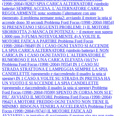
(1998>2004) [8282] SPIA CARICA ALTERNATORE (simbolo
batteria) SEMPRE ACCESA. L`ALTERNATORE CARICA
REGOLARMENTE nota: sostituito l`alternatore con uno
rigenerato, il problema permane nota2: avviando il motore la spia si
accende dopo 30 secondi
Problema Ford Focus (1998>2004) [8854]
SI PRESENTANO I SEGUENTI PROBLEMI: 1) IL MOTORE
SBORBOTTA 2) MANCA DI POTENZA: > il motore non supera
i 3000 rpm 3) FUMA NOTEVOLMENTE 4) A VOLTE IL
MOTORE FATICA A PARTIRE
Problema Ford Focus
(1998>2004) [9049] IN 1 CASO OGNI TANTO SI ACCENDE
LA SPIA CARICA ALTERNATORE (simbolo batteria) E NON
CARICA IN 1 CASO OGNI TANTO L`ALTERNATORE E`
RUMOROSO E HA UNA CARICA ELEVATA (16/17v)
Problema Ford Focus (1998>2004) [9554] IN 1 CASO SU
STRADA STRATTONA E LAMPEGGIA SEMPRE LA SPIA
CANDELETTE (spegnendo e riaccendendo il quadro la spia si
spegne) IN 1 CASO A VOLTE SU STRADA IN PRETESA HA
UN VUOTO E SI ACCENDE LA SPIA CANDELETTE
(spegnendo e riaccendendo il quadro la spia si spegne)
Problema
Ford Focus (1998>2004) [9599] SPENTO IN CORSA NON SI E`
PIU` AVVIATO IL MOTORE
Problema Ford Focus (1998>2004)
[9642] A MOTORE FREDDO OGNI TANTO NON TIENE IL
MINIMO, BISOGNA TENERLA ACCELERATA
Problema Ford
Focus (1998>2004) [9741] IL MOTORE FATICA AD
AVVIARSI:> in tentativo di avviamento il motore gira ma non parte