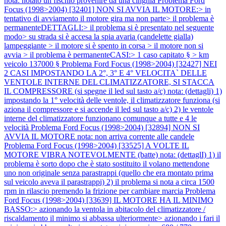
nota: notato un fischio provenire da una cinghia
Problema Ford
Focus (1998>2004) [32401] NON SI AVVIA IL MOTORE:> in
tentativo di avviamento il motore gira ma non parte> il problema è
permanenteDETTAGLI:> il problema si è presentato nel seguente
modo> su strada si è accesa la spia avaria (candelette gialla)
lampeggiante > il motore si è spento in corsa > il motore non si
avvia > il problema è permanenteCASI:> 1 caso capitato § > km
veicolo 137000 §
Problema Ford Focus (1998>2004) [32427] NEI
2 CASI IMPOSTANDO LA 2°, 3° E 4° VELOCITA` DELLE
VENTOLE INTERNE DEL CLIMATIZZATORE, SI STACCA
IL COMPRESSORE (si spegne il led sul tasto a/c) nota: (dettagli) 1)
impostando la 1° velocità delle ventole, il climatizzatore funziona (si
aziona il compressore e si accende il led sul tasto a/c) 2) le ventole
interne del climatizzatore funzionano comunque a tutte e 4 le
velocità
Problema Ford Focus (1998>2004) [32894] NON SI
AVVIA IL MOTORE nota: non arriva corrente alle candele
Problema Ford Focus (1998>2004) [33525] A VOLTE IL
MOTORE VIBRA NOTEVOLMENTE (batte) nota: (dettaglI) 1) il
problema è sorto dopo che è stato sostituito il volano mettendone
uno non originale senza parastrappi (quello che era montato prima
sul veicolo aveva il parastrappi) 2) il problema si nota a circa 1500
rpm in rilascio premendo la frizione per cambiare marcia
Problema
Ford Focus (1998>2004) [33639] IL MOTORE HA IL MINIMO
BASSO:> azionando la ventola in abitacolo del climatizzatore /
riscaldamento il minimo si abbassa ulteriormente> azionando i fari il