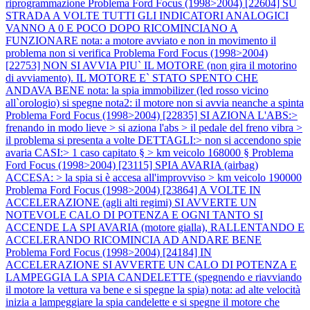
riprogrammazione
Problema Ford Focus (1998>2004) [22604] SU
STRADA A VOLTE TUTTI GLI INDICATORI ANALOGICI
VANNO A 0 E POCO DOPO RICOMINCIANO A
FUNZIONARE nota: a motore avviato e non in movimento il
problema non si verifica
Problema Ford Focus (1998>2004)
[22753] NON SI AVVIA PIU` IL MOTORE (non gira il motorino
di avviamento). IL MOTORE E` STATO SPENTO CHE
ANDAVA BENE nota: la spia immobilizer (led rosso vicino
all`orologio) si spegne nota2: il motore non si avvia neanche a spinta
Problema Ford Focus (1998>2004) [22835] SI AZIONA L'ABS:>
frenando in modo lieve > si aziona l'abs > il pedale del freno vibra >
il problema si presenta a volte DETTAGLI:> non si accendono spie
avaria CASI:> 1 caso capitato § > km veicolo 168000 §
Problema
Ford Focus (1998>2004) [23115] SPIA AVARIA (airbag)
ACCESA: > la spia si è accesa all'improvviso > km veicolo 190000
Problema Ford Focus (1998>2004) [23864] A VOLTE IN
ACCELERAZIONE (agli alti regimi) SI AVVERTE UN
NOTEVOLE CALO DI POTENZA E OGNI TANTO SI
ACCENDE LA SPI AVARIA (motore gialla), RALLENTANDO E
ACCELERANDO RICOMINCIA AD ANDARE BENE
Problema Ford Focus (1998>2004) [24184] IN
ACCELERAZIONE SI AVVERTE UN CALO DI POTENZA E
LAMPEGGIA LA SPIA CANDELETTE (spegnendo e riavviando
il motore la vettura va bene e si spegne la spia) nota: ad alte velocità
inizia a lampeggiare la spia candelette e si spegne il motore che