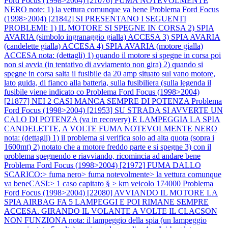
Ford Focus (1998>2004) [21076] FUMA NOTEVOLMENTE
NERO note: 1) la vettura comunque va bene
Problema Ford Focus
(1998>2004) [21842] SI PRESENTANO I SEGUENTI
PROBLEMI: 1) IL MOTORE SI SPEGNE IN CORSA 2) SPIA
AVARIA (simbolo ingranaggio gialla) ACCESA 3) SPIA AVARIA
(candelette gialla) ACCESA 4) SPIA AVARIA (motore gialla)
ACCESA nota: (dettagli) 1) quando il motore si spegne in corsa poi
non si avvia (in tentativo di avviamento non gira) 2) quando si
spegne in corsa salta il fusibile da 20 amp situato sul vano motore,
lato guida, di fianco alla batteria, sulla fusibiliera (sulla legenda il
fusibile viene indicato co
Problema Ford Focus (1998>2004)
[21877] NEI 2 CASI MANCA SEMPRE DI POTENZA
Problema
Ford Focus (1998>2004) [21953] SU STRADA SI AVVERTE UN
CALO DI POTENZA (va in recovery) E LAMPEGGIA LA SPIA
CANDELETTE, A VOLTE FUMA NOTEVOLMENTE NERO
nota: (dettagli) 1) il problema si verifica solo ad alta quota (sopra i
1600mt) 2) notato che a motore freddo parte e si spegne 3) con il
problema spegnendo e riavviando, ricomincia ad andare bene
Problema Ford Focus (1998>2004) [21972] FUMA DALLO
SCARICO:> fuma nero> fuma notevolmente> la vettura comunque
va beneCASI:> 1 caso capitato § > km veicolo 174000
Problema
Ford Focus (1998>2004) [22080] AVVIANDO IL MOTORE LA
SPIA AIRBAG FA 5 LAMPEGGI E POI RIMANE SEMPRE
ACCESA. GIRANDO IL VOLANTE A VOLTE IL CLACSON
NON FUNZIONA nota: il lampeggio della spia (un lampeggio