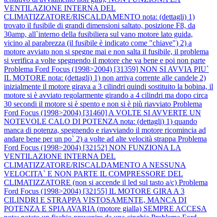
VENTILAZIONE INTERNA DEL
CLIMATIZZATORE/RISCALDAMENTO nota: (dettagli) 1)
trovato il fusibile di grandi dimensioni saltato, posizione F8, da
30amp, all`interno della fusibiliera sul vano motore lato guida,
vicino al parabrezza (il fusibile è indicato come "chiave") 2) a
motore avviato non si spegne mai e non salta il fusibile, il problema
si verifica a volte spegnendo il motore che va bene e poi non parte
Problema Ford Focus (1998>2004) [31359] NON SI AVVIA PIU`
IL MOTORE nota: (dettagli) 1) non arriva corrente alle candele 2)
inizialmente il motore girava a 3 cilindri quindi sostituito la bobina, il
motore si è avviato regolarmente girando a 4 cilindri ma dopo circa
30 secondi il motore si è spento e non si è più riavviato
Problema
Ford Focus (1998>2004) [31460] A VOLTE SI AVVERTE UN
NOTEVOLE CALO DI POTENZA nota: (dettagli) 1) quando
manca di potenza, spegnendo e riavviando il motore ricomincia ad
andare bene per un po` 2) a volte ad alte velocità strappa
Problema
Ford Focus (1998>2004) [32152] NON FUNZIONA LA
VENTILAZIONE INTERNA DEL
CLIMATIZZATORE/RISCALDAMENTO A NESSUNA
VELOCITA` E NON PARTE IL COMPRESSORE DEL
CLIMATIZZATORE (non si accende il led sul tasto a/c)
Problema
Ford Focus (1998>2004) [32155] IL MOTORE GIRA A 3
CILINDRI E STRAPPA VISTOSAMENTE, MANCA DI
POTENZA E SPIA AVARIA (motore gialla) SEMPRE ACCESA