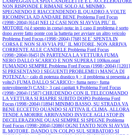
LAMPEGGIA LA SPIA CANDELETTE E L`ACCELERATORE
NON RISPONDE E RIMANE SOLO AL MINIMO,
SPEGNENDO E RIACCENDENDO IL QUADRO A VOLTE
RICOMINCIA AD ANDARE BENE
Problema Ford Focus
(1998>2004) [614] NEI 12 CASI NON SI AVVIA PIU` IL
MOTORE (si è spento in corsa) nota: in 1 caso il problema è sorto
dopo avere fatto ponte con la batteria per avviare un altro veicolo
Problema Ford Focus (1998>2004) [768] SI E` SPENTA IN
CORSA E NON SI AVVIA PIU` IL MOTORE, NON ARRIVA
CORRENTE ALLE CANDELE
Problema Ford Focus
(1998>2004) [845] IN PARTENZA LA VETTURA FUMA
NERO DALLO SCARICO E NON SUPERA I 100km.orari
FUMANDO SEMPRE
Problema Ford Focus (1998>2004) [1201]
SI PRESENTANO I SEGUENTI PROBLEMI:1) MANCA DI
POTENZA:> calo di potenza drastico § > il problema si presenta a
volte2) FUMA DALLO SCARICO:> fuma nero> fuma
notevolmente3) CASI:> 3 casi capitati §
Problema Ford Focus
(1998>2004) [1587] CHIUDENDO CON IL TELECOMANDO
LA VETTURA SI RIAPRE SUBITO DOPO
Problema Ford
Focus (1998>2004) [1894] MINIMO BASSO, SU STRADA VA
BENE ECCETTO QUANDO SI ATTIVA IL CLIMA, ALLORA
TENDE A MORIRE ARRIVANDO INVECE AGLI STOP IN
DECELERAZIONE QUASI SEMPRE SI SPEGNE
Problema
Ford Focus (1998>2004) [2086] OGNI TANTO NON SI AVVIA
IL MOTORE, DANDO UN COLPO SUL SERBATOIO SI