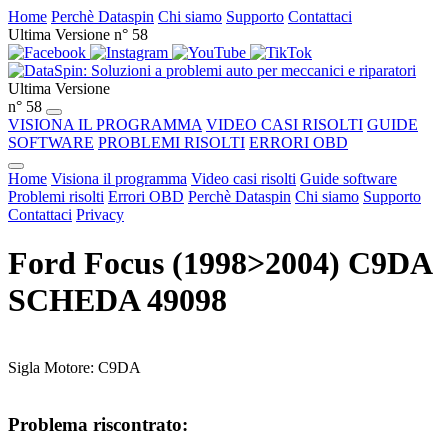
Home
Perchè Dataspin
Chi siamo
Supporto
Contattaci
Ultima Versione n° 58
Ultima Versione
n° 58
VISIONA IL PROGRAMMA
VIDEO CASI RISOLTI
GUIDE
SOFTWARE
PROBLEMI RISOLTI
ERRORI OBD
Home
Visiona il programma
Video casi risolti
Guide software
Problemi risolti
Errori OBD
Perchè Dataspin
Chi siamo
Supporto
Contattaci
Privacy
Ford Focus (1998>2004) C9DA
SCHEDA 49098
Sigla Motore: C9DA
Problema riscontrato: