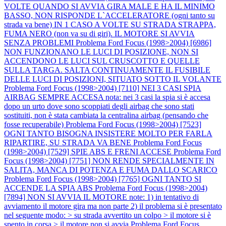
VOLTE QUANDO SI AVVIA GIRA MALE E HA IL MINIMO
BASSO, NON RISPONDE L`ACCELERATORE (ogni tanto su
strada va bene) IN 1 CASO A VOLTE SU STRADA STRAPPA,
FUMA NERO (non va su di giri). IL MOTORE SI AVVIA
SENZA PROBLEMI
Problema Ford Focus (1998>2004) [6986]
NON FUNZIONANO LE LUCI DI POSIZIONE, NON SI
ACCENDONO LE LUCI SUL CRUSCOTTO E QUELLE
SULLA TARGA. SALTA CONTINUAMENTE IL FUSIBILE
DELLE LUCI DI POSIZIONI, SITUATO SOTTO IL VOLANTE
Problema Ford Focus (1998>2004) [7110] NEI 3 CASI SPIA
AIRBAG SEMPRE ACCESA nota: nei 3 casi la spia si è accesa
dopo un urto dove sono scoppiati degli airbag che sono stati
sostituiti, non è stata cambiata la centralina airbag (pensando che
fosse recuperabile)
Problema Ford Focus (1998>2004) [7523]
OGNI TANTO BISOGNA INSISTERE MOLTO PER FARLA
RIPARTIRE, SU STRADA VA BENE
Problema Ford Focus
(1998>2004) [7529] SPIE ABS E FRENI ACCESE
Problema Ford
Focus (1998>2004) [7751] NON RENDE SPECIALMENTE IN
SALITA, MANCA DI POTENZA E FUMA DALLO SCARICO
Problema Ford Focus (1998>2004) [7765] OGNI TANTO SI
ACCENDE LA SPIA ABS
Problema Ford Focus (1998>2004)
[7894] NON SI AVVIA IL MOTORE note: 1) in tentativo di
avviamento il motore gira ma non parte 2) il problema si è presentato
nel seguente modo: > su strada avvertito un colpo > il motore si è
spento in corsa > il motore non si avvia
Problema Ford Focus