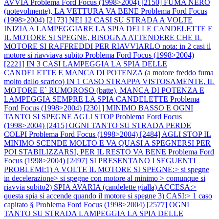
AVVIA
Problema Ford Focus (1998>2004) [2150] FUMA NERO
(notevolmente), LA VETTURA VA BENE
Problema Ford Focus
(1998>2004) [2173] NEI 12 CASI SU STRADA A VOLTE
INIZIA A LAMPEGGIARE LA SPIA DELLE CANDELETTE E
IL MOTORE SI SPEGNE, BISOGNA ATTENDERE CHE IL
MOTORE SI RAFFREDDI PER RIAVVIARLO nota: in 2 casi il
motore si riavviava subito
Problema Ford Focus (1998>2004)
[2221] IN 3 CASI LAMPEGGIA LA SPIA DELLE
CANDELETTE E MANCA DI POTENZA (a motore freddo fuma
molto dallo scarico) IN 1 CASO STRAPPA VISTOSAMENTE, IL
MOTORE E` RUMOROSO (batte), MANCA DI POTENZA E
LAMPEGGIA SEMPRE LA SPIA CANDELETTE
Problema
Ford Focus (1998>2004) [2301] MINIMO BASSO E OGNI
TANTO SI SPEGNE AGLI STOP
Problema Ford Focus
(1998>2004) [2415] OGNI TANTO SU STRADA PERDE
COLPI
Problema Ford Focus (1998>2004) [2484] AGLI STOP IL
MINIMO SCENDE MOLTO E VA QUASI A SPEGNERSI PER
POI STABILIZZARSI, PER IL RESTO VA BENE
Problema Ford
Focus (1998>2004) [2497] SI PRESENTANO I SEGUENTI
PROBLEMI:1) A VOLTE IL MOTORE SI SPEGNE:> si spegne
in decelerazione> si spegne con motore al minimo > comunque si
riavvia subito2) SPIA AVARIA (candelette gialla) ACCESA:>
questa spia si accende quando il motore si spegne 3) CASI:> 1 caso
capitato §
Problema Ford Focus (1998>2004) [2577] OGNI
TANTO SU STRADA LAMPEGGIA LA SPIA DELLE