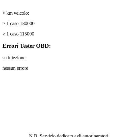
> km veicolo:
> 1 caso 180000
> 1 caso 115000
Errori Tester OBD:
su iniezione:
nessun errore
ABBIAMO LA SOLUZIONE AL
PROBLEMA!
N.B. Servizio dedicato agli autoriparatori