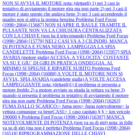
NON SI AVVIA IL MOTORE nota: (dettagli) 1) nei 3 casi in
tentativo di avviamento il motore gira ma non parte 2) nei 3 casi il
motore è stato spento che andava bene 3) nei 3 casi accendendo il
quadro non si attiva la pompa benzina
Problema Ford Focus
(1998>2004) [15687] NON SI APRE IL BAULE TRAMITE IL
PULSANTE NON VA LA CHIUSURA CENTRALIZZATA
CON LA CHIAVE (non ha il telecomando)
Problema Ford Focus
(1998>2004) [15779] NEI 2 CASI VA A 3 CILINDRI, MANCA
DI POTENZA E FUMA NERO. LAMPEGGIA LA SPIA
CANDELETTE
Problema Ford Focus (1998>2004) [15957] SPIA
AVARIA (motore gialla) ACCESA. A VELOCITA` COSTANTE
VA SU E GIU` DI GIRI IN PRATICA ONDEGGIA. AL
MINIMO SI SPEGNE E RIPARTE SUBITO
Problema Ford
Focus (1998>2004) [16088] A VOLTE IL MOTORE NON SI
AVVIA, SPIA AVARIA (candelette gialla) A VOLTE ACCESA
LAMPEGGIANTE nota: (dettagli)1) il problema si presenta a
motore freddo 2) a motore avviato su strada la vettura va bene 3)
quando si presenta il problema in tentativo di avviamento il motore
gira ma non parte
Problema Ford Focus (1998>2004) [16263]
FUMA DALLO SCARICO:> fuma nero> fuma notevolmente> la
vettura comunque va beneCASI:> 1 caso capitato § § > km veicolo
190000 §
Problema Ford Focus (1998>2004) [16397] MANCA
NOTEVOLMENTE DI POTENZA (non va su di giri) nota: in folle
va su di giri (ma non è perfetta)
Problema Ford Focus (1998>2004)
[16518] RIPROGRAMMAZIONE DELLE CHIAVI