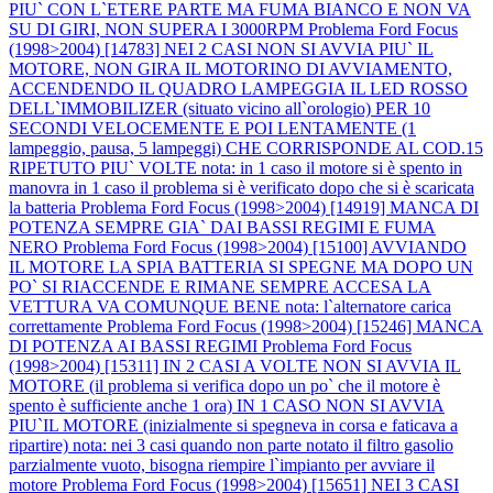
PIU` CON L`ETERE PARTE MA FUMA BIANCO E NON VA
SU DI GIRI, NON SUPERA I 3000RPM
Problema Ford Focus
(1998>2004) [14783] NEI 2 CASI NON SI AVVIA PIU` IL
MOTORE, NON GIRA IL MOTORINO DI AVVIAMENTO,
ACCENDENDO IL QUADRO LAMPEGGIA IL LED ROSSO
DELL`IMMOBILIZER (situato vicino all`orologio) PER 10
SECONDI VELOCEMENTE E POI LENTAMENTE (1
lampeggio, pausa, 5 lampeggi) CHE CORRISPONDE AL COD.15
RIPETUTO PIU` VOLTE nota: in 1 caso il motore si è spento in
manovra in 1 caso il problema si è verificato dopo che si è scaricata
la batteria
Problema Ford Focus (1998>2004) [14919] MANCA DI
POTENZA SEMPRE GIA` DAI BASSI REGIMI E FUMA
NERO
Problema Ford Focus (1998>2004) [15100] AVVIANDO
IL MOTORE LA SPIA BATTERIA SI SPEGNE MA DOPO UN
PO` SI RIACCENDE E RIMANE SEMPRE ACCESA LA
VETTURA VA COMUNQUE BENE nota: l`alternatore carica
correttamente
Problema Ford Focus (1998>2004) [15246] MANCA
DI POTENZA AI BASSI REGIMI
Problema Ford Focus
(1998>2004) [15311] IN 2 CASI A VOLTE NON SI AVVIA IL
MOTORE (il problema si verifica dopo un po` che il motore è
spento è sufficiente anche 1 ora) IN 1 CASO NON SI AVVIA
PIU`IL MOTORE (inizialmente si spegneva in corsa e faticava a
ripartire) nota: nei 3 casi quando non parte notato il filtro gasolio
parzialmente vuoto, bisogna riempire l`impianto per avviare il
motore
Problema Ford Focus (1998>2004) [15651] NEI 3 CASI