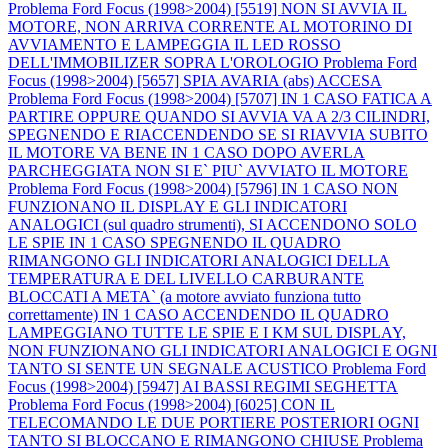
Problema Ford Focus (1998>2004) [5519] NON SI AVVIA IL
MOTORE, NON ARRIVA CORRENTE AL MOTORINO DI
AVVIAMENTO E LAMPEGGIA IL LED ROSSO
DELL'IMMOBILIZER SOPRA L'OROLOGIO
Problema Ford
Focus (1998>2004) [5657] SPIA AVARIA (abs) ACCESA
Problema Ford Focus (1998>2004) [5707] IN 1 CASO FATICA A
PARTIRE OPPURE QUANDO SI AVVIA VA A 2/3 CILINDRI,
SPEGNENDO E RIACCENDENDO SE SI RIAVVIA SUBITO
IL MOTORE VA BENE IN 1 CASO DOPO AVERLA
PARCHEGGIATA NON SI E` PIU` AVVIATO IL MOTORE
Problema Ford Focus (1998>2004) [5796] IN 1 CASO NON
FUNZIONANO IL DISPLAY E GLI INDICATORI
ANALOGICI (sul quadro strumenti), SI ACCENDONO SOLO
LE SPIE IN 1 CASO SPEGNENDO IL QUADRO
RIMANGONO GLI INDICATORI ANALOGICI DELLA
TEMPERATURA E DEL LIVELLO CARBURANTE
BLOCCATI A META` (a motore avviato funziona tutto
correttamente) IN 1 CASO ACCENDENDO IL QUADRO
LAMPEGGIANO TUTTE LE SPIE E I KM SUL DISPLAY,
NON FUNZIONANO GLI INDICATORI ANALOGICI E OGNI
TANTO SI SENTE UN SEGNALE ACUSTICO
Problema Ford
Focus (1998>2004) [5947] AI BASSI REGIMI SEGHETTA
Problema Ford Focus (1998>2004) [6025] CON IL
TELECOMANDO LE DUE PORTIERE POSTERIORI OGNI
TANTO SI BLOCCANO E RIMANGONO CHIUSE
Problema