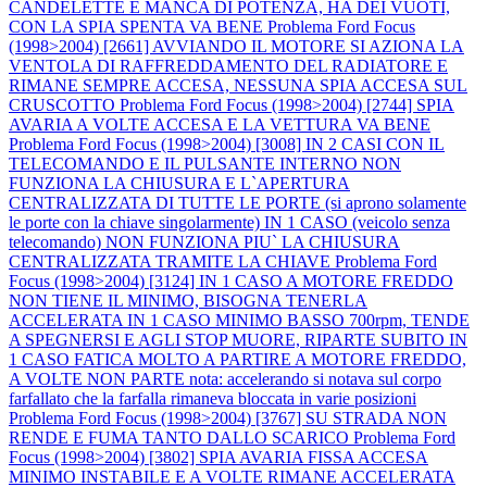
CANDELETTE E MANCA DI POTENZA, HA DEI VUOTI,
CON LA SPIA SPENTA VA BENE
Problema Ford Focus
(1998>2004) [2661] AVVIANDO IL MOTORE SI AZIONA LA
VENTOLA DI RAFFREDDAMENTO DEL RADIATORE E
RIMANE SEMPRE ACCESA, NESSUNA SPIA ACCESA SUL
CRUSCOTTO
Problema Ford Focus (1998>2004) [2744] SPIA
AVARIA A VOLTE ACCESA E LA VETTURA VA BENE
Problema Ford Focus (1998>2004) [3008] IN 2 CASI CON IL
TELECOMANDO E IL PULSANTE INTERNO NON
FUNZIONA LA CHIUSURA E L`APERTURA
CENTRALIZZATA DI TUTTE LE PORTE (si aprono solamente
le porte con la chiave singolarmente) IN 1 CASO (veicolo senza
telecomando) NON FUNZIONA PIU` LA CHIUSURA
CENTRALIZZATA TRAMITE LA CHIAVE
Problema Ford
Focus (1998>2004) [3124] IN 1 CASO A MOTORE FREDDO
NON TIENE IL MINIMO, BISOGNA TENERLA
ACCELERATA IN 1 CASO MINIMO BASSO 700rpm, TENDE
A SPEGNERSI E AGLI STOP MUORE, RIPARTE SUBITO IN
1 CASO FATICA MOLTO A PARTIRE A MOTORE FREDDO,
A VOLTE NON PARTE nota: accelerando si notava sul corpo
farfallato che la farfalla rimaneva bloccata in varie posizioni
Problema Ford Focus (1998>2004) [3767] SU STRADA NON
RENDE E FUMA TANTO DALLO SCARICO
Problema Ford
Focus (1998>2004) [3802] SPIA AVARIA FISSA ACCESA
MINIMO INSTABILE E A VOLTE RIMANE ACCELERATA