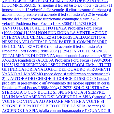
VENTOLE INTERNE DEL CLIMATIZZATORE, SI STACCA
IL COMPRESSORE (si spegne il led sul tasto a/c) nota: (dettagli) 1)
impostando la 1° velocità delle ventole, il climatizzatore funziona (si
aziona il compressore e si accende il led sul tasto a/c) 2) le ventole
interne del climatizzatore funzionano comunque a tutte e 4 le
velocità
Problema Ford Focus (1998>2004) [12578] OGNI
TANTO HA DEI CALI DI POTENZA
Problema Ford Focus
(1998>2004) [12593] NON FUNZIONA LA VENTILAZIONE
INTERNA DEL CLIMATIZZATORE/RISCALDAMENTO A
NESSUNA VELOCITA` E NON PARTE IL COMPRESSORE
DEL CLIMATIZZATORE (non si accende il led sul tasto a/c)
Problema Ford Focus (1998>2004) [12942] A VOLTE MANCA
TOTALMENTE DI POTENZA (non risponde l`acceleratore) SPIA
AVARIA (candelette) ACCESA
Problema Ford Focus (1998>2004)
[12952] SI PRESENTANO I SEGUENTI PROBLEMI: 1) TUTTI
GLI INDICATORI ANALOGICI DEL QUADRO STRUMENTI
VANNO AL MASSIMO (poco dopo si stabilizzano correttamente)
2) L`AUTORADIO CHIEDE IL CODICE DI SBLOCCO nota: i
problemi si presentano o all`avviamento del motore oppure in corsa
Problema Ford Focus (1998>2004) [12973] SOLO SU STRADA
STERRATA O CON BUCHE SI SPEGNE QUASI SEMPRE,
HA UN MANCAMENTO E SI ACCENDE LA SPIA (batteria), A
VOLTE CONTINUA AD ANDARE MENTRE A VOLTE SI
SPEGNE E RIPARTE SUBITO OLTRE LA SPIA (batteria) SI
ACCENDE LA SPIA (gialla con un ingranaggio e !) QUANDO IL