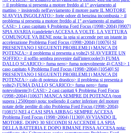
> il problema si presenta a motore freddo al 1° avviamento al
mattino > insistendo nell'avviamento il motore parte IL MOTORE
SI AVVIA INGOLFATO:> forte odore di benzina incombusta > il
problema si presenta a motore freddo al 1° avviamento al mattino
CASI:> 1 caso capitato §
Problema Ford Focus (1998>2004) [9907]
SPIA AVARIA (candelette) ACCESA A VOLTE, LA VETTURA
COMUNQUE VA BENE nota: la spia si accende per un istante in
accelerazione
Problema Ford Focus (1998>2004) [10076] SI
PRESENTANO I SEGUENTI PROBLEMI:1) MANCA DI
POTENZA:> il problema si presenta a volte2) SI AVVERTE UN
SOFFIO:> il soffio sembra provenire dall'intercooler3) FUMA
DALLO SCARICO:> fuma nero> fuma notevolmente 4) CASI:> 1
caso capitato §
Problema Ford Focus (1998>2004) [10540] SI
PRESENTANO I SEGUENTI PROBLEMI:1) MANCA DI
POTENZA:> calo di potenza drastico> il problema si presenta a
volte2) FUMA DALLO SCARICO:> fuma nero> fuma
notevolmente3) CASI:> 2 casi capitati §
Problema Ford Focus
(1998>2004) [10637] MANCA SEMPRE DI POTENZA (non
supera i 2500rpm) nota: togliendo il carter inferiore del motore
notate delle perdite di olio
Problema Ford Focus (1998>2004)
[10815] NEI 4 CASI SPIA AIRBAG SEMPRE ACCESA
Problema Ford Focus (1998>2004) [11369] AVVIANDO IL
MOTORE, DOPO 30 SECONDI SI ACCENDE LA SPIA
DELLA BATTERIA E DOPO RIMANE FISSA ACCESA nota: